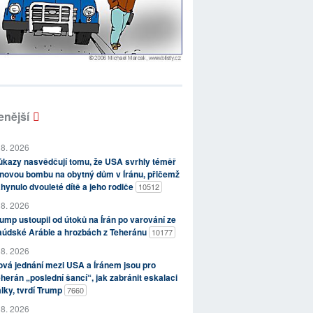
enější
 8. 2026
kazy nasvědčují tomu, že USA svrhly téměř
novou bombu na obytný dům v Íránu, přičemž
hynulo dvouleté dítě a jeho rodiče
10512
 8. 2026
ump ustoupil od útoků na Írán po varování ze
aúdské Arábie a hrozbách z Teheránu
10177
 8. 2026
vá jednání mezi USA a Íránem jsou pro
herán „poslední šancí“, jak zabránit eskalaci
lky, tvrdí Trump
7660
 8. 2026