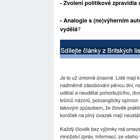
- Zvolení politikové zpravidla
- Analogie s (ne)výherním a
?
vydělá
Je to už úmorně únavné. Lidé mají k
nadměrně zásobováni pěnou dní, neus
udělal a neudělal pohoršujícího, di
tvůrců názorů, poloanglicky opinion 
takovým způsobem, že člověk prakti
koníček na plný úvazek mají neustá
Každý člověk bez výjimky má omeze
množství zpráv, informací, ze všeho