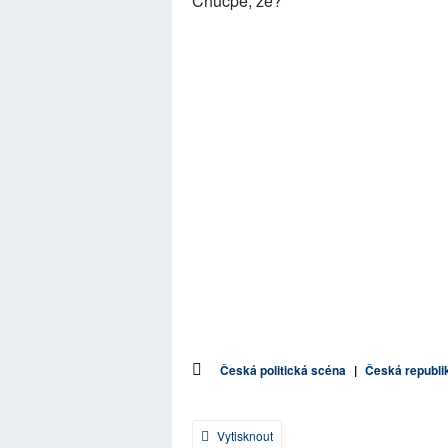
Chucpe, že?
Česká politická scéna
|
Česká republi
Vytisknout