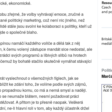
gické, ekonomické.
dobu zřejmé, že volby vyhrávají emoce, zručné a
é politický marketing, což není nic jiného, než
dé stále jsou svolni ke kolaboraci s politiky, kteří už
 jde o společné blaho.
ý špínou namáčí každého voliče a dělá tak z něj
m, k čemu volený zástupce mandát sice nedostal, ale
rádci svých programů a líbivých slibů na hrotech
 k čemuž by bohatě stačilo skutečně vymáhat stávající
Polit
Marč
krát vyslechnout o všemožných fíglech, jak se
lížit ke zdání toho, že volíme podle svých zájmů,
ho propadnou komu, co má a nemá smysl a naději.
o se neumaže blátem, nesmí požadovat práci
stěžovat.
A přitom je to přesně naopak. Veškerá
, ne-li hlavní roli v tom, aby každý účastník držel