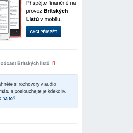
Přispějte finančně na
provoz
Britských
v mobilu.
Listů
CHCI PŘISPĚT
odcast Britských listů
áhněte si rozhovory v audio
mátu a poslouchejte je kdekoliv.
k na to?