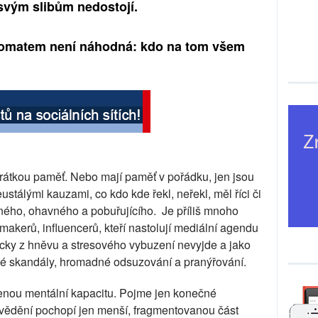
 svým slibům nedostojí.
utomatem není náhodná: kdo na tom všem
rátkou paměť. Nebo mají paměť v pořádku, jen jsou
tálými kauzami, co kdo kde řekl, neřekl, měl říci či
vného, ohavného a pobuřujícího.
Je příliš mnoho
makerů, influencerů, kteří nastolují mediální agendu
cky z hněvu a stresového vybuzení nevyjde a jako
lé skandály, hromadné odsuzování a pranýřování.
nou mentální kapacitu. Pojme jen konečné
 vědění pochopí jen menší, fragmentovanou část