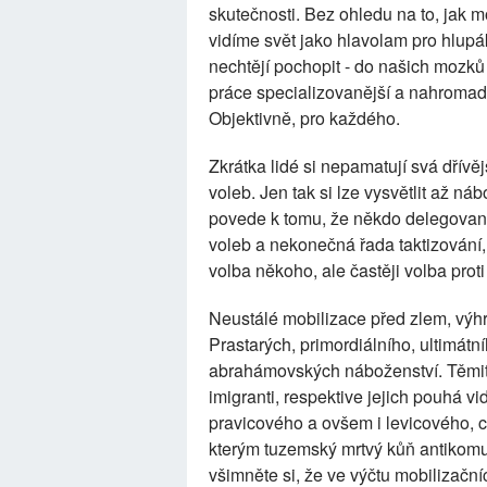
skutečnosti. Bez ohledu na to, jak mo
vidíme svět jako hlavolam pro hlupáky,
nechtějí pochopit - do našich mozků 
práce specializovanější a nahromadě
Objektivně, pro každého.
Zkrátka lidé si nepamatují svá dřívě
voleb. Jen tak si lze vysvětlit až náb
povede k tomu, že někdo delegovaný 
voleb a nekonečná řada taktizování,
volba někoho, ale častěji volba prot
Neustálé mobilizace před zlem, vý
Prastarých, primordiálního, ultimátn
abrahámovských náboženství. Těmito
imigranti, respektive jejich pouhá vi
pravicového a ovšem i levicového, c
kterým tuzemský mrtvý kůň antikomu
všimněte si, že ve výčtu mobilizačn