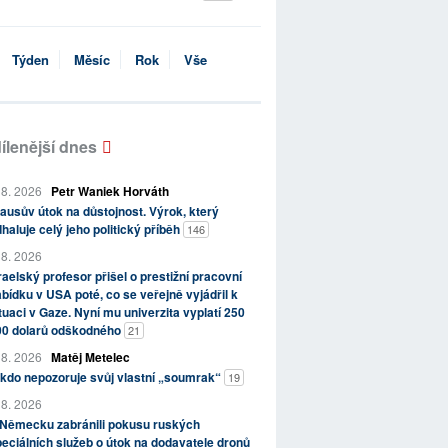
Týden
Měsíc
Rok
Vše
ílenější dnes
 8. 2026
Petr Waniek Horváth
ausův útok na důstojnost. Výrok, který
haluje celý jeho politický příběh
146
 8. 2026
raelský profesor přišel o prestižní pracovní
bídku v USA poté, co se veřejně vyjádřil k
tuaci v Gaze. Nyní mu univerzita vyplatí 250
00 dolarů odškodného
21
 8. 2026
Matěj Metelec
kdo nepozoruje svůj vlastní „soumrak“
19
 8. 2026
 Německu zabránili pokusu ruských
eciálních služeb o útok na dodavatele dronů