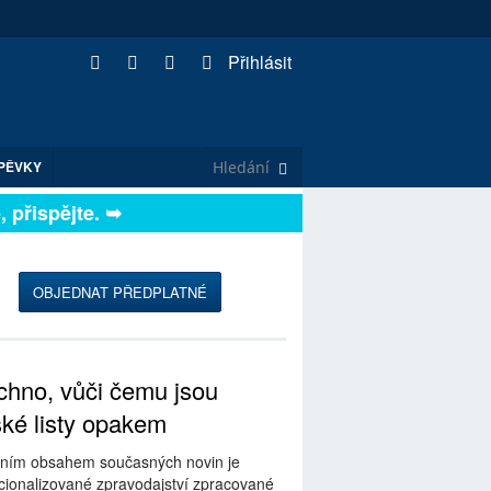
Přihlásit
PĚVKY
řispějte. ➥
OBJEDNAT PŘEDPLATNÉ
hno, vůči čemu jsou
ské listy opakem
ním obsahem současných novin je
ionalizované zpravodajství zpracované