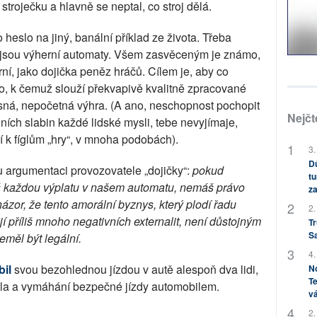
 stroječku a hlavně se neptal, co stroj dělá.
 heslo na jiný, banální příklad ze života. Třeba
 jsou výherní automaty. Všem zasvěceným je známo,
í, jako dojička peněz hráčů. Cílem je, aby co
lo, k čemuž slouží překvapivě kvalitně zpracované
asná, nepočetná výhra. (A ano, neschopnost pochopit
Nejčt
ích slabin každé lidské mysli, tebe nevyjímaje,
tří k fíglům „hry“, v mnoha podobách).
3.
Dů
ou argumentaci provozovatele „dojičky“:
pokud
tu
š každou výplatu v našem automatu, nemáš právo
za
ázor, že tento amorální byznys, který plodí řadu
2.
jí příliš mnoho negativních externalit, není důstojným
Tr
S
měl být legální.
4.
bil
svou bezohlednou jízdou v autě alespoň dva lidi,
No
Te
dla a vymáhání bezpečné jízdy automobilem.
vá
2.