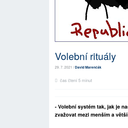
Volební rituály
29. 7. 2021 /
David Marenčák
čas čtení 5 minut
- Volební systém tak, jak je n
zvažovat mezi menším a větší