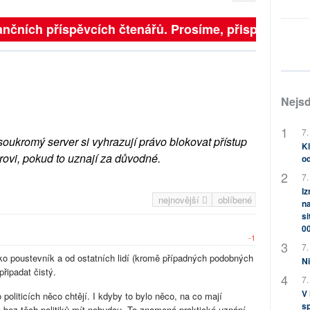
nčních příspěvcích čtenářů. Prosíme, přispějte. ➥
Nejsd
7.
soukromý server si vyhrazují právo blokovat přístup
Kl
rovi, pokud to uznají za důvodné.
od
7.
Iz
nejnovější
oblíbené
na
si
0
-1
7.
ako poustevník a od ostatních lidí (kromě případných podobných
Ni
řipadat čistý.
7.
V
politicích něco chtějí. I kdyby to bylo něco, na co mají
sp
co bez těch politiků mít nebudou. To znamená praktické uznání,