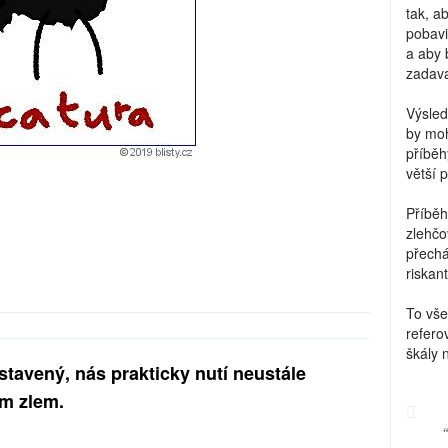
tak, a
pobavi
a aby 
zadava
Výsled
by moh
příběh
větší 
Příběh
zlehčo
přechá
riskant
To vše
refero
škály 
astavený, nás prakticky nutí neustále
m zlem.