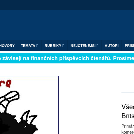
HOVORY
TÉMATA
RUBRIKY
NEJČTENĚJŠÍ
AUTOŘI
PŘÍS
závisejí na finančních příspěvcích čtenářů. Prosíme, p
Všec
Brit
Primár
komerc