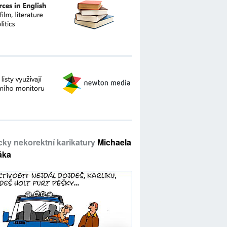
icky nekorektní karikatury
Michaela
áka