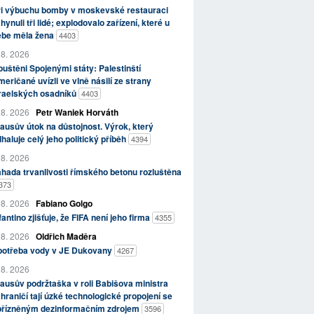
ři výbuchu bomby v moskevské restauraci
hynuli tři lidé; explodovalo zařízení, které u
ebe měla žena
4403
 8. 2026
uštěni Spojenými státy: Palestinští
eričané uvízli ve vlně násilí ze strany
zraelských osadníků
4403
 8. 2026
Petr Waniek Horváth
ausův útok na důstojnost. Výrok, který
haluje celý jeho politický příběh
4394
 8. 2026
hada trvanlivosti římského betonu rozluštěna
373
 8. 2026
Fabiano Golgo
fantino zjišťuje, že FIFA není jeho firma
4355
 8. 2026
Oldřich Maděra
potřeba vody v JE Dukovany
4267
 8. 2026
ausův podržtaška v roli Babišova ministra
hraničí tají úzké technologické propojení se
přízněným dezinformačním zdrojem
3596