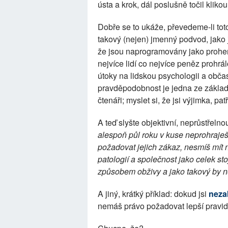
ústa a krok, dál poslušně točil klikou
Dobře se to ukáže, převedeme-li toto
takový (nejen) jmenný podvod, jako
že jsou naprogramovány jako prohern
nejvíce lidí co nejvíce peněz prohrá
útoky na lidskou psychologii a obč
pravděpodobnost je jedna ze základn
čtenáři; myslet si, že jsi výjimka, pa
A teď slyšte objektivní, neprůstřeln
alespoň půl roku v kuse neprohraje
požadovat jejich zákaz, nesmíš mít n
patologií a společnost jako celek sto
způsobem obživy a jako takový by ne
A jiný, krátký příklad: dokud jsi
neza
nemáš právo požadovat lepší pravi