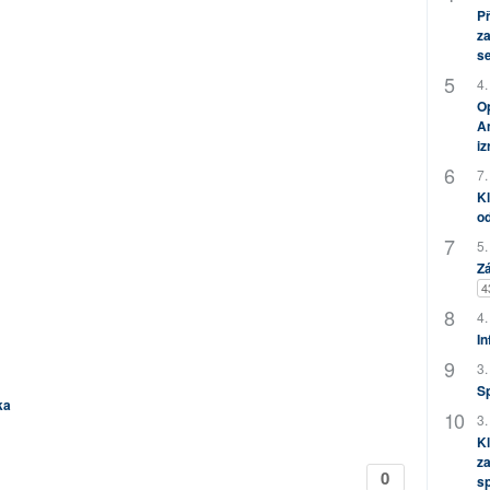
P
za
s
4.
Op
Am
i
7.
Kl
od
5.
Zá
4
4.
In
3.
S
ka
3.
Kl
za
0
s