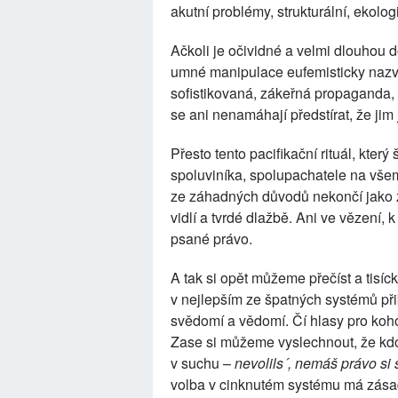
akutní problémy, strukturální, ekolo
Ačkoli je očividné a velmi dlouhou 
umné manipulace eufemisticky nazvan
sofistikovaná, zákeřná propaganda, li
se ani nenamáhají předstírat, že jim
Přesto tento pacifikační rituál, kter
spoluviníka, spolupachatele na vše
ze záhadných důvodů nekončí jako z
vidlí a tvrdé dlažbě. Ani ve vězení,
psané právo.
A tak si opět můžeme přečíst a tisíc
v nejlepším ze špatných systémů přib
svědomí a vědomí. Čí hlasy pro ko
Zase si můžeme vyslechnout, že kd
v suchu –
nevolils´, nemáš právo si 
volba v cinknutém systému má zásadní