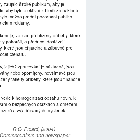
by zaujalo široké publikum, aby je
lo, aby bylo efektivní z hlediska nákladů
bylo možno prodat pozornost publika
telům reklamy.
kem je, že jsou přehlíženy příběhy, které
ly pohoršit, a přednost dostávají
y, které jsou přijatelné a zábavné pro
počet čtenářů.
y, jejichž zpracování je nákladné, jsou
vány nebo opomíjeny, nevšímavě jsou
zeny také ty příběhy, které jsou finančně
ní.
 vede k homogenizaci obsahu novin, k
vání o bezpečných otázkách a omezení
názorů a vyjadřovaných myšlenek.
R.G. Picard, (2004)
“Commercialism and newspaper