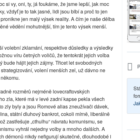
c si vy, oni, ty, já foukáme, že jsme lepší, jak moc
 vždyť je to tak jasné, lidi jsou blbí a proč to jen
pronikne jen malý výsek reality. A čím je naše dělba
né vědění mohutnější, tím je tento výsek menší.
jší volební zklamání, respektive důsledky a výsledky
ožnou víru četných voličů, že tentokrát jejich volba
bude hájit jejich zájmy. Třicet let svobodných
P
 strategizování, volení menších zel, už dávno ne
i někomu.
St
hradně rozměrů nejméně lovecraftovských
for
ího zla, které má v levé zadní kapse pekla všech
Ja
 zly byly a jsou Romové alias zneužívači dávek,
dina, státní dluhový bankrot, cokoli mírně, liberálně
ož zastřešuje „cthulhu“ návratu komunismu, se
nismu vyhrál nejedny volby a mnoho dalších. A
ích démonů nikdy nefigurují skutečné, dlouhodobé i