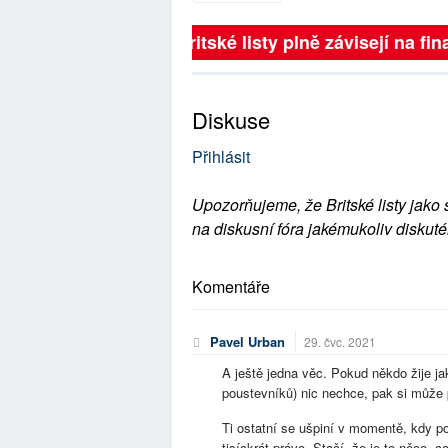
Britské listy plně závisejí na fina
Diskuse
Přihlásit
Upozorňujeme, že Britské listy jako 
na diskusní fóra jakémukoliv diskuté
Komentáře
Pavel Urban
29. čvc. 2021
A ještě jedna věc. Pokud někdo žije j
poustevníků) nic nechce, pak si může p
Ti ostatní se ušpiní v momentě, kdy po 
tisíckrát právo. Stačí, že je to něco, 