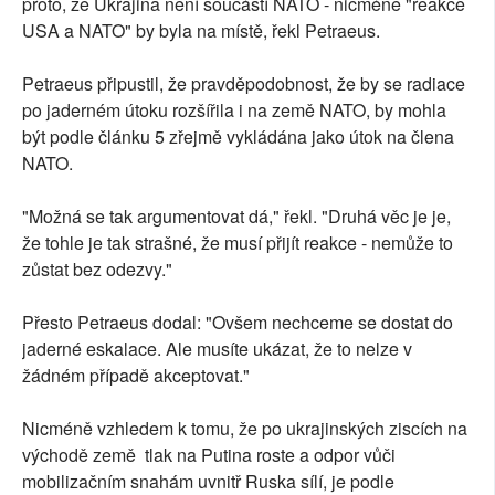
proto, že Ukrajina není součástí NATO - nicméně "reakce
USA a NATO" by byla na místě, řekl Petraeus.
Petraeus připustil, že pravděpodobnost, že by se radiace
po jaderném útoku rozšířila i na země NATO, by mohla
být podle článku 5 zřejmě vykládána jako útok na člena
NATO.
"Možná se tak argumentovat dá," řekl. "Druhá věc je je,
že tohle je tak strašné, že musí přijít reakce - nemůže to
zůstat bez odezvy."
Přesto Petraeus dodal: "Ovšem nechceme se dostat do
jaderné eskalace. Ale musíte ukázat, že to nelze v
žádném případě akceptovat."
Nicméně vzhledem k tomu, že po ukrajinských ziscích na
východě země tlak na Putina roste a odpor vůči
mobilizačním snahám uvnitř Ruska sílí, je podle