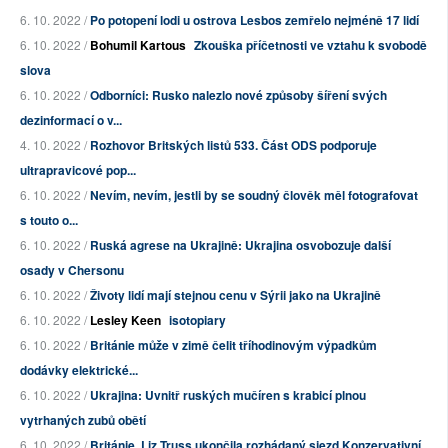
6. 10. 2022 /
Po potopení lodi u ostrova Lesbos zemřelo nejméně 17 lidí
6. 10. 2022 /
Bohumil Kartous
Zkouška příčetnosti ve vztahu k svobodě
slova
6. 10. 2022 /
Odborníci: Rusko nalezlo nové způsoby šíření svých
dezinformací o v...
4. 10. 2022 /
Rozhovor Britských listů 533. Část ODS podporuje
ultrapravicové pop...
6. 10. 2022 /
Nevím, nevím, jestli by se soudný člověk měl fotografovat
s touto o...
6. 10. 2022 /
Ruská agrese na Ukrajině: Ukrajina osvobozuje další
osady v Chersonu
6. 10. 2022 /
Životy lidí mají stejnou cenu v Sýrii jako na Ukrajině
6. 10. 2022 /
Lesley Keen
isotopiary
6. 10. 2022 /
Británie může v zimě čelit tříhodinovým výpadkům
dodávky elektrické...
6. 10. 2022 /
Ukrajina: Uvnitř ruských mučíren s krabicí plnou
vytrhaných zubů obětí
6. 10. 2022 /
Británie. Liz Truss ukončila rozhádaný sjezd Konzervativní