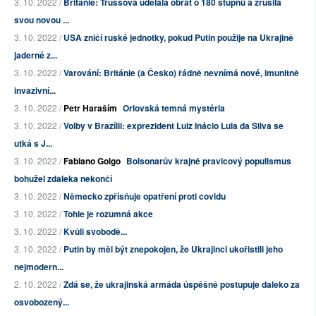
3. 10. 2022 /
Británie: Trussová udělala obrat o 180 stupňů a zrušila
svou novou ...
3. 10. 2022 /
USA zničí ruské jednotky, pokud Putin použije na Ukrajině
jaderné z...
3. 10. 2022 /
Varování: Británie (a Česko) řádně nevnímá nové, imunitně
invazivní...
3. 10. 2022 /
Petr Haraším
Orlovská temná mystéria
3. 10. 2022 /
Volby v Brazílii: exprezident Luiz Inácio Lula da Silva se
utká s J...
3. 10. 2022 /
Fabiano Golgo
Bolsonarův krajně pravicový populismus
bohužel zdaleka nekončí
3. 10. 2022 /
Německo zpřísňuje opatření proti covidu
3. 10. 2022 /
Tohle je rozumná akce
3. 10. 2022 /
Kvůli svobodě...
3. 10. 2022 /
Putin by měl být znepokojen, že Ukrajinci ukořistili jeho
nejmodern...
2. 10. 2022 /
Zdá se, že ukrajinská armáda úspěšně postupuje daleko za
osvobozený...