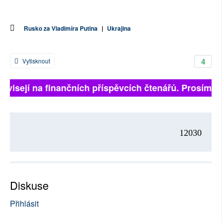
Rusko za Vladimíra Putina
|
Ukrajina
4
Vytisknout
závisejí na finančních příspěvcích čtenářů. Prosíme, p
12030
Diskuse
Přihlásit