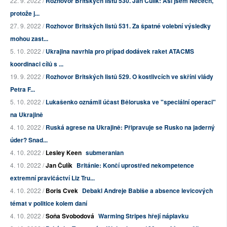
22. 9. 2022 /
Rozhovor Britských listů 530. Jan Čulík: Asi jsem Nečech,
protože j...
27. 9. 2022 /
Rozhovor Britských listů 531. Za špatné volební výsledky
mohou zast...
5. 10. 2022 /
Ukrajina navrhla pro případ dodávek raket ATACMS
koordinaci cílů s ...
19. 9. 2022 /
Rozhovor Britských listů 529. O kostlivcích ve skříni vlády
Petra F...
5. 10. 2022 /
Lukašenko oznámil účast Běloruska ve "speciální operaci"
na Ukrajině
4. 10. 2022 /
Ruská agrese na Ukrajině: Připravuje se Rusko na jaderný
úder? Snad...
4. 10. 2022 /
Lesley Keen
submeranian
4. 10. 2022 /
Jan Čulík
Británie: Končí uprostřed nekompetence
extremní pravičáctví Liz Tru...
4. 10. 2022 /
Boris Cvek
Debakl Andreje Babiše a absence levicových
témat v politice kolem daní
4. 10. 2022 /
Soňa Svobodová
Warming Stripes hřejí náplavku