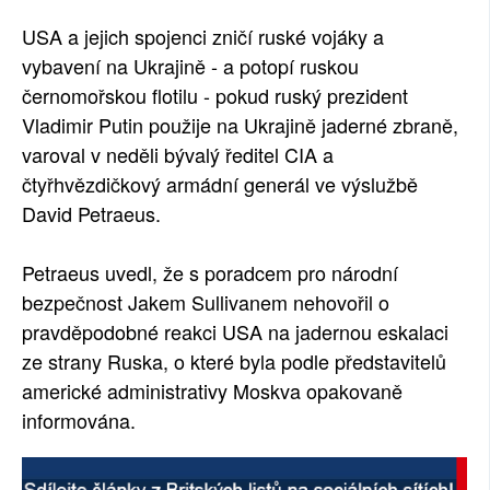
SOCIÁLNÍ SÍTĚ
USA a jejich spojenci zničí ruské vojáky a
vybavení na Ukrajině - a potopí ruskou
RUBRIKY
černomořskou flotilu - pokud ruský prezident
Vladimir Putin použije na Ukrajině jaderné zbraně,
PLNÁ VERZE STRÁNEK
varoval v neděli bývalý ředitel CIA a
čtyřhvězdičkový armádní generál ve výslužbě
David Petraeus.
Petraeus uvedl, že s poradcem pro národní
bezpečnost Jakem Sullivanem nehovořil o
pravděpodobné reakci USA na jadernou eskalaci
ze strany Ruska, o které byla podle představitelů
americké administrativy Moskva opakovaně
informována.