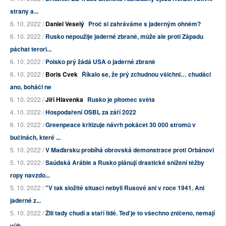
strany a...
6. 10. 2022 /
Daniel Veselý
Proč si zahráváme s jaderným ohněm?
6. 10. 2022 /
Rusko nepoužije jaderné zbraně, může ale proti Západu
páchat terori...
6. 10. 2022 /
Polsko prý žádá USA o jaderné zbraně
6. 10. 2022 /
Boris Cvek
Říkalo se, že prý zchudnou všichni… chudáci
ano, boháči ne
6. 10. 2022 /
Jiří Hlavenka
Rusko je pitomec světa
4. 10. 2022 /
Hospodaření OSBL za září 2022
6. 10. 2022 /
Greenpeace kritizuje návrh pokácet 30 000 stromů v
bučinách, které ...
5. 10. 2022 /
V Maďarsku probíhá obrovská demonstrace proti Orbánovi
5. 10. 2022 /
Saúdská Arábie a Rusko plánují drastické snížení těžby
ropy navzdo...
5. 10. 2022 /
"V tak složité situaci nebyli Rusové ani v roce 1941. Ani
jaderné z...
5. 10. 2022 /
Žili tady chudí a staří lidé. Teď je to všechno zničeno, nemají
vůb...