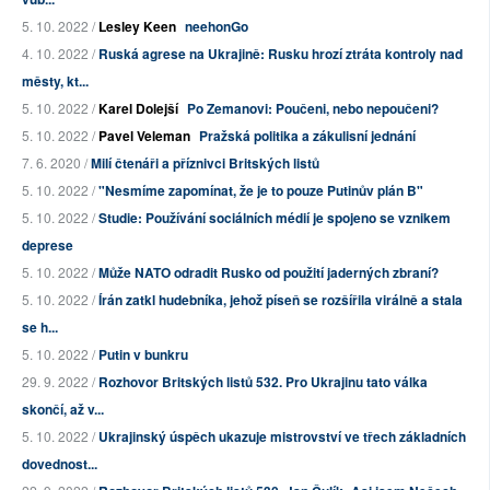
5. 10. 2022 /
Lesley Keen
neehonGo
4. 10. 2022 /
Ruská agrese na Ukrajině: Rusku hrozí ztráta kontroly nad
městy, kt...
5. 10. 2022 /
Karel Dolejší
Po Zemanovi: Poučeni, nebo nepoučeni?
5. 10. 2022 /
Pavel Veleman
Pražská politika a zákulisní jednání
7. 6. 2020 /
Milí čtenáři a příznivci Britských listů
5. 10. 2022 /
"Nesmíme zapomínat, že je to pouze Putinův plán B"
5. 10. 2022 /
Studie: Používání sociálních médií je spojeno se vznikem
deprese
5. 10. 2022 /
Může NATO odradit Rusko od použití jaderných zbraní?
5. 10. 2022 /
Írán zatkl hudebníka, jehož píseň se rozšířila virálně a stala
se h...
5. 10. 2022 /
Putin v bunkru
29. 9. 2022 /
Rozhovor Britských listů 532. Pro Ukrajinu tato válka
skončí, až v...
5. 10. 2022 /
Ukrajinský úspěch ukazuje mistrovství ve třech základních
dovednost...