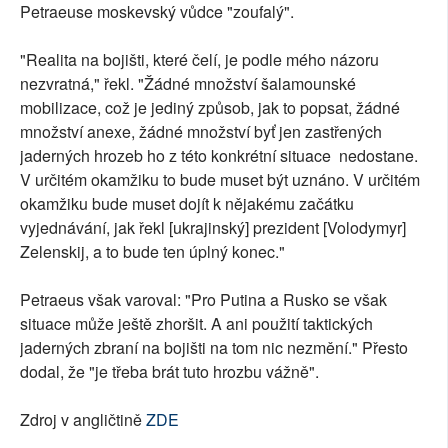
Petraeuse moskevský vůdce "zoufalý".
"Realita na bojišti, které čelí, je podle mého názoru
nezvratná," řekl. "Žádné množství šalamounské
mobilizace, což je jediný způsob, jak to popsat, žádné
množství anexe, žádné množství byť jen zastřených
jaderných hrozeb ho z této konkrétní situace nedostane.
V určitém okamžiku to bude muset být uznáno. V určitém
okamžiku bude muset dojít k nějakému začátku
vyjednávání, jak řekl [ukrajinský] prezident [Volodymyr]
Zelenskij, a to bude ten úplný konec."
Petraeus však varoval: "Pro Putina a Rusko se však
situace může ještě zhoršit. A ani použití taktických
jaderných zbraní na bojišti na tom nic nezmění." Přesto
dodal, že "je třeba brát tuto hrozbu vážně".
Zdroj v angličtině
ZDE