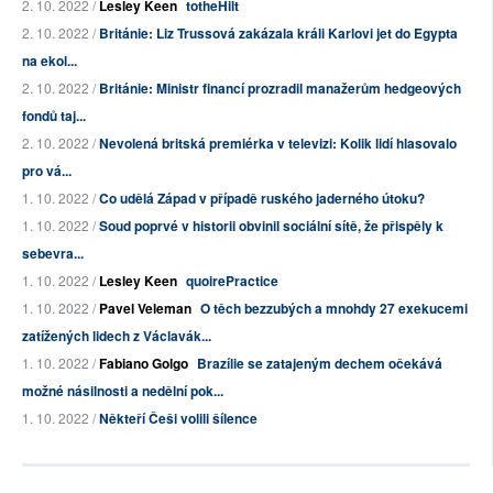
2. 10. 2022 /
Lesley Keen
totheHilt
2. 10. 2022 /
Británie: Liz Trussová zakázala králi Karlovi jet do Egypta
na ekol...
2. 10. 2022 /
Británie: Ministr financí prozradil manažerům hedgeových
fondů taj...
2. 10. 2022 /
Nevolená britská premiérka v televizi: Kolik lidí hlasovalo
pro vá...
1. 10. 2022 /
Co udělá Západ v případě ruského jaderného útoku?
1. 10. 2022 /
Soud poprvé v historii obvinil sociální sítě, že přispěly k
sebevra...
1. 10. 2022 /
Lesley Keen
quoirePractice
1. 10. 2022 /
Pavel Veleman
O těch bezzubých a mnohdy 27 exekucemi
zatížených lidech z Václavák...
1. 10. 2022 /
Fabiano Golgo
Brazílie se zatajeným dechem očekává
možné násilnosti a nedělní pok...
1. 10. 2022 /
Někteří Češi volili šílence