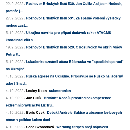
22. 9. 2022 /
Rozhovor Britských listů 530. Jan Čulík: Asi jsem Nečech,
protože j...
27. 9. 2022 /
Rozhovor Britských listů 531. Za špatné volební výsledky
mohou zast...
5. 10. 2022 /
Ukrajina navrhla pro případ dodávek raket ATACMS
koordinaci cílů s ...
19. 9. 2022 /
Rozhovor Britských listů 529. O kostlivcích ve skříni vlády
Petra F...
5. 10. 2022 /
Lukašenko oznámil účast Běloruska ve "speciální operaci"
na Ukrajině
4. 10. 2022 /
Ruská agrese na Ukrajině: Připravuje se Rusko na jaderný
úder? Snad...
4. 10. 2022 /
Lesley Keen
submeranian
4. 10. 2022 /
Jan Čulík
Británie: Končí uprostřed nekompetence
extremní pravičáctví Liz Tru...
4. 10. 2022 /
Boris Cvek
Debakl Andreje Babiše a absence levicových
témat v politice kolem daní
4. 10. 2022 /
Soňa Svobodová
Warming Stripes hřejí náplavku