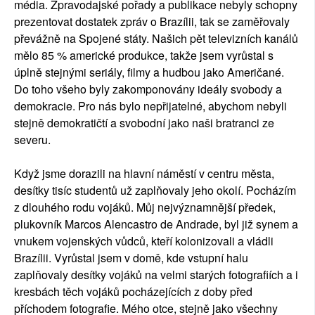
média. Zpravodajské pořady a publikace nebyly schopny
prezentovat dostatek zpráv o Brazílii, tak se zaměřovaly
převážně na Spojené státy. Našich pět televizních kanálů
mělo 85 % americké produkce, takže jsem vyrůstal s
úplně stejnými seriály, filmy a hudbou jako Američané.
Do toho všeho byly zakomponovány ideály svobody a
demokracie. Pro nás bylo nepřijatelné, abychom nebyli
stejně demokratičtí a svobodní jako naši bratranci ze
severu.
Když jsme dorazili na hlavní náměstí v centru města,
desítky tisíc studentů už zaplňovaly jeho okolí. Pocházím
z dlouhého rodu vojáků. Můj nejvýznamnější předek,
plukovník Marcos Alencastro de Andrade, byl již synem a
vnukem vojenských vůdců, kteří kolonizovali a vládli
Brazílii. Vyrůstal jsem v domě, kde vstupní halu
zaplňovaly desítky vojáků na velmi starých fotografiích a i
kresbách těch vojáků pocházejících z doby před
příchodem fotografie. Mého otce, stejně jako všechny