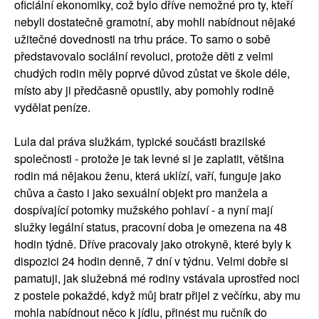
oficiální ekonomiky, což bylo dříve nemožné pro ty, kteří
nebyli dostatečně gramotní, aby mohli nabídnout nějaké
užitečné dovednosti na trhu práce. To samo o sobě
představovalo sociální revoluci, protože děti z velmi
chudých rodin měly poprvé důvod zůstat ve škole déle,
místo aby ji předčasně opustily, aby pomohly rodině
vydělat peníze.
Lula dal práva služkám, typické součásti brazilské
společnosti - protože je tak levné si je zaplatit, většina
rodin má nějakou ženu, která uklízí, vaří, funguje jako
chůva a často i jako sexuální objekt pro manžela a
dospívající potomky mužského pohlaví - a nyní mají
služky legální status, pracovní doba je omezena na 48
hodin týdně. Dříve pracovaly jako otrokyně, které byly k
dispozici 24 hodin denně, 7 dní v týdnu. Velmi dobře si
pamatuji, jak služebná mé rodiny vstávala uprostřed noci
z postele pokaždé, když můj bratr přijel z večírku, aby mu
mohla nabídnout něco k jídlu, přinést mu ručník do