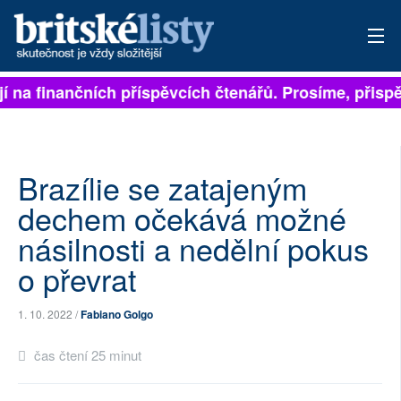
na finančních příspěvcích čtenářů. Prosíme, přispějte
PŘIHLÁSIT
AKTUÁLNÍ VYDÁNÍ
ARCHIV
Brazílie se zatajeným
dechem očekává možné
ROZHOVORY
násilnosti a nedělní pokus
TÉMATA
o převrat
NEJČTENĚJŠÍ ZA 7 DNÍ
1. 10. 2022 /
Fabiano Golgo
AUTOŘI
čas čtení 25 minut
PŘÍSPĚVKY NA PROVOZ