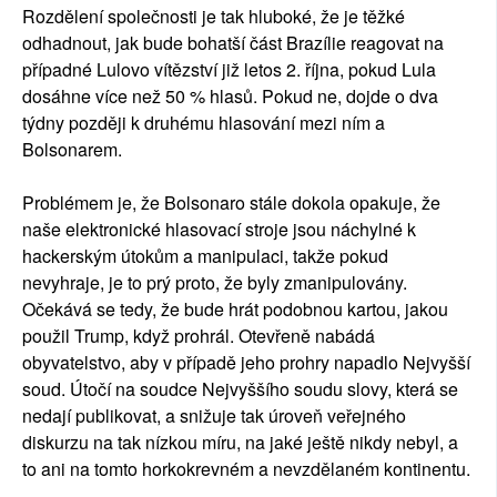
Rozdělení společnosti je tak hluboké, že je těžké
odhadnout, jak bude bohatší část Brazílie reagovat na
případné Lulovo vítězství již letos 2. října, pokud Lula
dosáhne více než 50 % hlasů. Pokud ne, dojde o dva
týdny později k druhému hlasování mezi ním a
Bolsonarem.
Problémem je, že Bolsonaro stále dokola opakuje, že
naše elektronické hlasovací stroje jsou náchylné k
hackerským útokům a manipulaci, takže pokud
nevyhraje, je to prý proto, že byly zmanipulovány.
Očekává se tedy, že bude hrát podobnou kartou, jakou
použil Trump, když prohrál. Otevřeně nabádá
obyvatelstvo, aby v případě jeho prohry napadlo Nejvyšší
soud. Útočí na soudce Nejvyššího soudu slovy, která se
nedají publikovat, a snižuje tak úroveň veřejného
diskurzu na tak nízkou míru, na jaké ještě nikdy nebyl, a
to ani na tomto horkokrevném a nevzdělaném kontinentu.