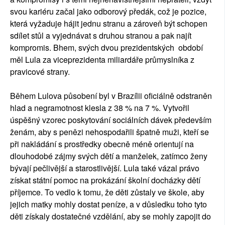
svou kariéru začal jako odborový předák, což je pozice,
která vyžaduje hájit jednu stranu a zároveň být schopen
sdílet stůl a vyjednávat s druhou stranou a pak najít
kompromis. Bhem, svých dvou prezidentských období
měl Lula za viceprezidenta miliardáře průmyslníka z
pravicové strany.
Během Lulova působení byl v Brazílii oficiálně odstraněn
hlad a negramotnost klesla z 38 % na 7 %. Vytvořil
úspěšný vzorec poskytování sociálních dávek především
ženám, aby s penězi nehospodařili špatně muži, kteří se
při nakládání s prostředky obecně méně orientují na
dlouhodobé zájmy svých dětí a manželek, zatímco ženy
bývají pečlivější a starostlivější. Lula také vázal právo
získat státní pomoc na prokázání školní docházky dětí
příjemce. To vedlo k tomu, že děti zůstaly ve škole, aby
jejich matky mohly dostat peníze, a v důsledku toho tyto
děti získaly dostatečné vzdělání, aby se mohly zapojit do