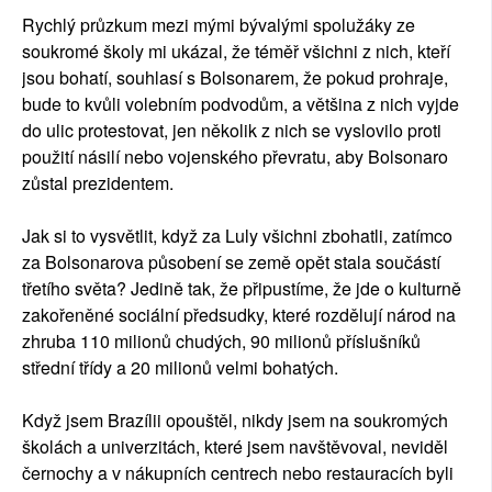
Rychlý průzkum mezi mými bývalými spolužáky ze
soukromé školy mi ukázal, že téměř všichni z nich, kteří
jsou bohatí, souhlasí s Bolsonarem, že pokud prohraje,
bude to kvůli volebním podvodům, a většina z nich vyjde
do ulic protestovat, jen několik z nich se vyslovilo proti
použití násilí nebo vojenského převratu, aby Bolsonaro
zůstal prezidentem.
Jak si to vysvětlit, když za Luly všichni zbohatli, zatímco
za Bolsonarova působení se země opět stala součástí
třetího světa? Jedině tak, že připustíme, že jde o kulturně
zakořeněné sociální předsudky, které rozdělují národ na
zhruba 110 milionů chudých, 90 milionů příslušníků
střední třídy a 20 milionů velmi bohatých.
Když jsem Brazílii opouštěl, nikdy jsem na soukromých
školách a univerzitách, které jsem navštěvoval, neviděl
černochy a v nákupních centrech nebo restauracích byli