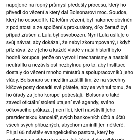
napojené na ropný průmysl předešly procesu, který ho
přivedl do vězení a který dal Bolsonarovi moc. Soudce,
který ho odsoudil k 12 letům vězení, byl nakonec obviněn
z podjatosti a ze spolčení s prokurátory, díky čemuž byl
případ zrušen a Lula byl osvobozen. Nyní Lula usiluje o
svůj návrat, aby dokázal, že nebyl zkorumpovaný, i když
přiznává, že v jeho a každé vládě v naší historii bylo
hodně korupce, jenže on vytvořil mechanismy a nastolil
neutralitu a nezávislost nezbytnou pro to, aby instituce
dostaly do vězení mnoho ministrů a spolupracovníků jeho
vlády. Bolsonaro se mezitím zaštítil tím, že na všechny
klíčové posty dosadil své přátele, aby se vyhnul tomu, že
ho úřady za jeho korupci potrestají. Bolsonaro také
zavedl oficiální stoleté utajení své agendy, svého
očkovacího průkazu, jmen lidí, kteří navštívili jeho
prezidentskou kancelář, svých bankovních účtů a účtů
všech svých příbuzných, abychom zmínili jen některé.
Přijal 65 návštěv evangelického pastora, který byl
zachycen na videozáznamu, jak žádá zlatou cihlu pro