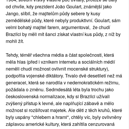
od chvíle, kdy prezident João Goulart, známější jako
Jango, slíbil, že majitelům půdy sebere ty kusy
zemědělské půdy, které nebyly produktivní. Goulart, sám
velmi bohatý majitel farem, argumentoval, že chudí
Brazilci by měli mít šanci získat vlastní kus půdy, z níž by
mohli žít.
Tehdy, téměř všechna média a část společnosti, která
měla hlas (před i vznikem internetu a sociálních médií
neměli chudí možnost ovlivnit mocenské struktury),
podpořila vojenské diktátory. Trvalo dvě desetiletí než má
generacei, která se narodila v nedemokratickém režimu,
požádala o změnu. Sedmdesátá léta byla trochu jako
československá normalizace, kdy si Brazilci užívali
zvýšený přístup k levné, ale naplňující zábavě a mělo
možnost si rozšiřovat majetek. Ale děti z těch kruhů, které
byly uspány "chlebem a hrami", chtěly víc, byly ovlivněny
záplavou americké kultury, která zahltila cenzurovaná