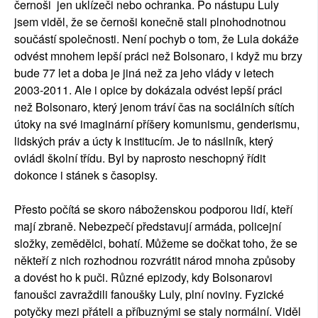
černoši jen uklízeči nebo ochranka. Po nástupu Luly
jsem viděl, že se černoši konečně stali plnohodnotnou
součástí společnosti. Není pochyb o tom, že Lula dokáže
odvést mnohem lepší práci než Bolsonaro, i když mu brzy
bude 77 let a doba je jiná než za jeho vlády v letech
2003-2011. Ale i opice by dokázala odvést lepší práci
než Bolsonaro, který jenom tráví čas na sociálních sítích
útoky na své imaginární příšery komunismu, genderismu,
lidských práv a úcty k institucím. Je to násilník, který
ovládl školní třídu. Byl by naprosto neschopný řídit
dokonce i stánek s časopisy.
Přesto počítá se skoro náboženskou podporou lidí, kteří
mají zbraně. Nebezpečí představují armáda, policejní
složky, zemědělci, bohatí. Můžeme se dočkat toho, že se
někteří z nich rozhodnou rozvrátit národ mnoha způsoby
a dovést ho k puči. Různé epizody, kdy Bolsonarovi
fanoušci zavraždili fanoušky Luly, plní noviny. Fyzické
potyčky mezi přáteli a příbuznými se staly normální. Viděl