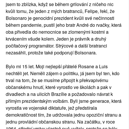
jsem to zblízka, když se během grilování z ničeho nic
kvůli tomu, že jeden z mých bratranců, Felipe, řekl, že
Bolsonaro je genocidní prezident kvůli své nečinnosti
během pandemie, pustil jeho bratr André do rvačky, která
oba přivedla do nemocnice se zlomenými kostmi a
krvácením všude kolem. Jeden je právník a druhý
počítačový programátor. Strýcové a další bratranci
nezasáhli, protože také podporují Bolsonara.
Bylo mi 15 let. Moji nejlepší přátelé Rosane a Luis
nechtěli jet. Neměli zájem o politiku, já jsem byl ten, kdo
trval na tom, že se musíme připojit k překvapivému
občanskému hnutí, které vyrostlo ve školách a pak v
divadlech a na ulicích Brazílie a požadovalo návrat k
přímým prezidentským volbám. Byli jsme generace, která
vyrostla ve vojenské diktatuře, jež předstírala
demokratičnost tím, že udržovala jednu opoziční stranu a
jednu provládní občanskou stranu. Na začátku, v roce
1964, střední vrstvy vlastně puč uvítaly, protože se bály