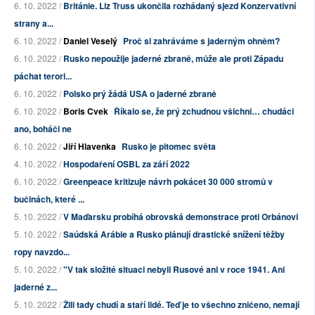
6. 10. 2022 /
Británie. Liz Truss ukončila rozhádaný sjezd Konzervativní
strany a...
6. 10. 2022 /
Daniel Veselý
Proč si zahráváme s jaderným ohněm?
6. 10. 2022 /
Rusko nepoužije jaderné zbraně, může ale proti Západu
páchat terori...
6. 10. 2022 /
Polsko prý žádá USA o jaderné zbraně
6. 10. 2022 /
Boris Cvek
Říkalo se, že prý zchudnou všichni… chudáci
ano, boháči ne
6. 10. 2022 /
Jiří Hlavenka
Rusko je pitomec světa
4. 10. 2022 /
Hospodaření OSBL za září 2022
6. 10. 2022 /
Greenpeace kritizuje návrh pokácet 30 000 stromů v
bučinách, které ...
5. 10. 2022 /
V Maďarsku probíhá obrovská demonstrace proti Orbánovi
5. 10. 2022 /
Saúdská Arábie a Rusko plánují drastické snížení těžby
ropy navzdo...
5. 10. 2022 /
"V tak složité situaci nebyli Rusové ani v roce 1941. Ani
jaderné z...
5. 10. 2022 /
Žili tady chudí a staří lidé. Teď je to všechno zničeno, nemají