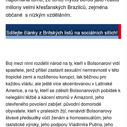
miliony velmi křesťanských Brazilců, zejména
občané s nízkým vzděláním.
Boj mezi nimi rozdělil národ na ty, kteří v Bolsonarovi vidí
spasitele, jenž přišel zastavit sexuální nemravnosti v této
tropické zemi a rozšířenou korupci, tak běžnou pro
každou vládu, ale ještě více akcentovanou v Latinské
Americe, a na ty, kteří se zděsili Bolsonarových pobídek k
nelegální těžbě a kácení stromů v Amazonii, jeho
otevřeného povolení zabíjet původní domorodé
obyvatele, kteří v pralesích žijí, nenávidí Bolsonarovy
štvavé předsudky vůči ženám a homosexuálům, jeho
rasistické výroky, jeho podporu Vladimíra Putina, jeho