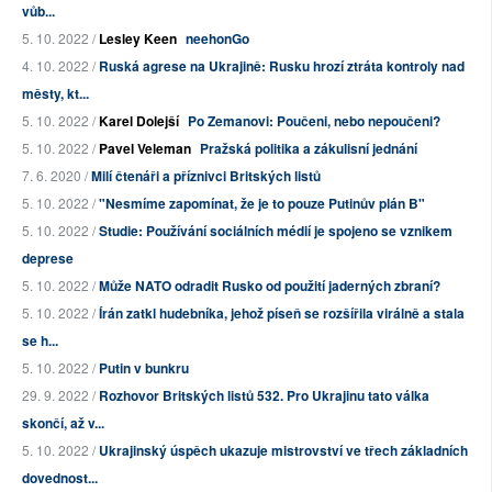
vůb...
5. 10. 2022 /
Lesley Keen
neehonGo
4. 10. 2022 /
Ruská agrese na Ukrajině: Rusku hrozí ztráta kontroly nad
městy, kt...
5. 10. 2022 /
Karel Dolejší
Po Zemanovi: Poučeni, nebo nepoučeni?
5. 10. 2022 /
Pavel Veleman
Pražská politika a zákulisní jednání
7. 6. 2020 /
Milí čtenáři a příznivci Britských listů
5. 10. 2022 /
"Nesmíme zapomínat, že je to pouze Putinův plán B"
5. 10. 2022 /
Studie: Používání sociálních médií je spojeno se vznikem
deprese
5. 10. 2022 /
Může NATO odradit Rusko od použití jaderných zbraní?
5. 10. 2022 /
Írán zatkl hudebníka, jehož píseň se rozšířila virálně a stala
se h...
5. 10. 2022 /
Putin v bunkru
29. 9. 2022 /
Rozhovor Britských listů 532. Pro Ukrajinu tato válka
skončí, až v...
5. 10. 2022 /
Ukrajinský úspěch ukazuje mistrovství ve třech základních
dovednost...