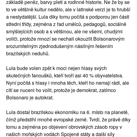
základě peněz, barvy pleti a rodinné historie. Ne že by se
to ve většině kultur nedělo, ale v latinské verzi je to hrubší
a nestydatější. Lula diky tomu počítá s podporou jen části
střední třídy, zejména z řad umělců, pedagogů, sociálně
smýšlejících osob a s většinou, ale ne všemi, chudými
voliči, protože mnozí se nechali okouzlit Bolsonarovým
srozumitelným zjednodušeným násilným řešením
brazilských neduhů.
Lula bude volen zpět k moci nejen hlasy svých
skutečných fanoušků, kteří tvoří asi 40 % obyvatelstva.
Nyní počítá s hlasy i mnoha těch, kteří ho nemají rádi, ale
cítí se nuceni ho volit, protože je demokrat, zatímco
Bolsonaro je autokrat.
Lula dostal brazilskou ekonomiku na 6. místo na planetě,
čímž předstihl mnohé evropské země. Tvrdí, že právě díky
tomu a zejména po objevení obrovských zásob ropy v
našich mořských vodách Spojené státy a další síly