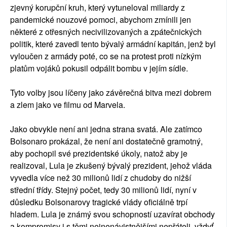
zjevný korupční kruh, který vytuneloval miliardy z
pandemické nouzové pomoci, abychom zmínili jen
některé z otřesných necivilizovaných a zpátečnických
politik, které zavedl tento bývalý armádní kapitán, jenž byl
vyloučen z armády poté, co se na protest proti nízkým
platům vojáků pokusil odpálit bombu v jejím sídle.
Tyto volby jsou líčeny jako závěrečná bitva mezi dobrem
a zlem jako ve filmu od Marvela.
Jako obvykle není ani jedna strana svatá. Ale zatímco
Bolsonaro prokázal, že není ani dostatečně gramotný,
aby pochopil své prezidentské úkoly, natož aby je
realizoval, Lula je zkušený bývalý prezident, jehož vláda
vyvedla více než 30 milionů lidí z chudoby do nižší
střední třídy. Stejný počet, tedy 30 milionů lidí, nyní v
důsledku Bolsonarovy tragické vlády oficiálně trpí
hladem. Lula je známý svou schopností uzavírat obchody
a kompromisy i s těmi nejnenávistnějšími nepřáteli, vždyť