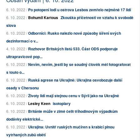
6. 10. 2022 /
Po potopení lodi u ostrova Lesbos zemřelo nejméně 17 lidí
6. 10. 2022 /
Bohumil Kartous
Zkouška příčetnosti ve vztahu k svobodě
slova
6. 10. 2022 /
Odborníci: Rusko nalezlo nové způsoby šíření svých
dezinformací o v...
4. 10. 2022 /
Rozhovor Britských listů 533. Část ODS podporuje
ultrapravicové pop...
6. 10. 2022 /
Nevím, nevím, jestli by se soudný člověk měl fotografovat
s touto o...
6. 10. 2022 /
Ruská agrese na Ukrajině: Ukrajina osvobozuje další
osady v Chersonu
6. 10. 2022 /
Životy lidí mají stejnou cenu v Sýrii jako na Ukrajině
6. 10. 2022 /
Lesley Keen
isotopiary
6. 10. 2022 /
Británie může v zimě čelit tříhodinovým výpadkům
dodávky elektrické...
6. 10. 2022 /
Ukrajina: Uvnitř ruských mučíren s krabicí plnou
vytrhaných zubů obětí