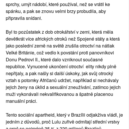
sprchy, umýt nádobí, které používal, než se vrátil ke
spánku, a pak se znovu velmi brzy probudila, aby
připravila snídani.
Byl to pozůstatek z dob otrokářství v zemi, která měla
devětkrát více afrických otroků než Spojené státy a která
jako poslední země na světě zrušila otroctví na nátlak
Velké Británie, což vedlo k povstání proti panovníkovi
Donu Pedrovi II., které dalo vzniknout současné
republice. Vynucené ukončení otroctví elity nikdy plně
nepřijaly, a pak našly si další úskoky, jak svůj otrocký
vztah s potomky Afričanů udržet, například si nechávaly
jejich ženy na úklid a sexuální zneužívání, zatímco jejich
muži vykonávali nekvalifikovanou a špatně placenou
manuální práci.
Tento sociální apartheid, který v Brazílii odjakživa vládl, je
jedním z důvodů, proč Lulu zuřivě odmítají střední vrstvy
a proč se nejméně 35 % z 220 milionů Brazilců