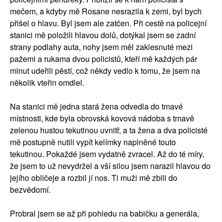
mečem, a kdyby mě Rosane nesrazila k zemi, byl bych
přišel o hlavu. Byl jsem ale zatčen. Při cestě na policejní
stanici mě položili hlavou dolů, dotýkal jsem se zadní
strany podlahy auta, nohy jsem měl zaklesnuté mezi
pažemi a rukama dvou policistů, kteří mě každých pár
minut udeřili pěstí, což někdy vedlo k tomu, že jsem na
několik vteřin omdlel.
Na stanici mě jedna stará žena odvedla do tmavé
místnosti, kde byla obrovská kovová nádoba s tmavě
zelenou hustou tekutinou uvnitř, a ta žena a dva policisté
mě postupně nutili vypít kelímky naplněné touto
tekutinou. Pokaždé jsem vydatně zvracel. Až do té míry,
že jsem to už nevydržel a vší silou jsem narazil hlavou do
jejího obličeje a rozbil jí nos. Ti muži mě zbili do
bezvědomí.
Probral jsem se až při pohledu na babičku a generála,