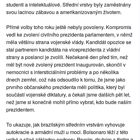
studenti a intelektuálové. Střední vrstvy byly zaměstnány
svou lacinou zábavou a amerikanizovaným životem.
Přímé volby toho roku ještě nebyly povoleny. Kompromis
vedl ke zvolení civilního prezidenta parlamentem, v němž
měla většinu strana vojenské vlády. Kandidát opozice se
stal partnerem kandidáta na viceprezidenta z vládní
strany a poslanci je zvolili. Nečekaně den před tím, než
měl být nově zvolený prezident inaugurován, skončil v
nemocnici s intersticiálními problémy a po několika
dnech zemřel, což nás odsoudilo k tomu, že jsme jako
prvního občanského prezidenta měli politika, který byl
součástí vojenské diktatury, a čekali jsme dalších pět let,
než jsme si konečně mohli přímo vybrat, kdo bude naším
prezidentem.
To ukazuje, jak brazilským středním vrstvám vyhovuje
autokracie a armádní muži u moci. Bolsonaro těží z této
velké a silné základny podpory. Prvním, druhým a třetím a