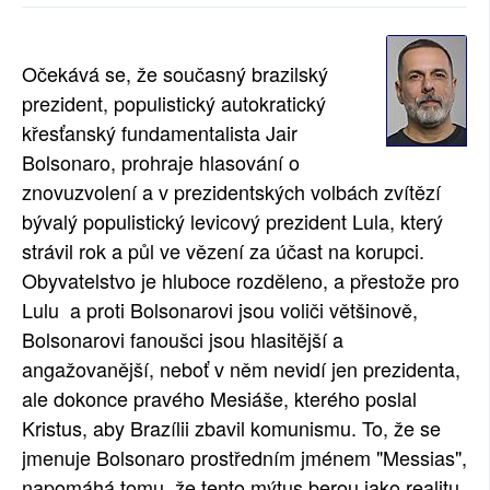
SOCIÁLNÍ SÍTĚ
Očekává se, že současný brazilský
RUBRIKY
prezident, populistický autokratický
PLNÁ VERZE STRÁNEK
křesťanský fundamentalista Jair
Bolsonaro, prohraje hlasování o
znovuzvolení a v prezidentských volbách zvítězí
bývalý populistický levicový prezident Lula, který
strávil rok a půl ve vězení za účast na korupci.
Obyvatelstvo je hluboce rozděleno, a přestože pro
Lulu a proti Bolsonarovi jsou voliči většinově,
Bolsonarovi fanoušci jsou hlasitější a
angažovanější, neboť v něm nevidí jen prezidenta,
ale dokonce pravého Mesiáše, kterého poslal
Kristus, aby Brazílii zbavil komunismu. To, že se
jmenuje Bolsonaro prostředním jménem "Messias",
napomáhá tomu, že tento mýtus berou jako realitu