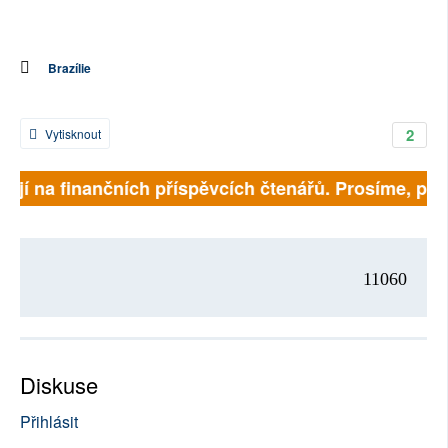
Brazílie
2
Vytisknout
jí na finančních příspěvcích čtenářů. Prosíme, přispěj
11060
Diskuse
Přihlásit