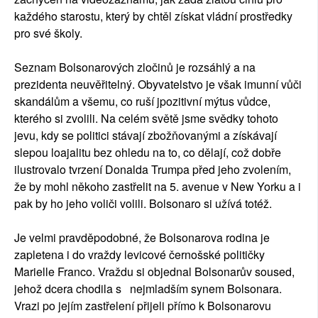
každého starostu, který by chtěl získat vládní prostředky
pro své školy.
Seznam Bolsonarových zločinů je rozsáhlý a na
prezidenta neuvěřitelný. Obyvatelstvo je však imunní vůči
skandálům a všemu, co ruší jpozitivní mýtus vůdce,
kterého si zvolili. Na celém světě jsme svědky tohoto
jevu, kdy se politici stávají zbožňovanými a získávají
slepou loajalitu bez ohledu na to, co dělají, což dobře
ilustrovalo tvrzení Donalda Trumpa před jeho zvolením,
že by mohl někoho zastřelit na 5. avenue v New Yorku a i
pak by ho jeho voliči volili. Bolsonaro si užívá totéž.
Je velmi pravděpodobné, že Bolsonarova rodina je
zapletena i do vraždy levicové černošské političky
Marielle Franco. Vraždu si objednal Bolsonarův soused,
jehož dcera chodila s nejmladším synem Bolsonara.
Vrazi po jejím zastřelení přijeli přímo k Bolsonarovu