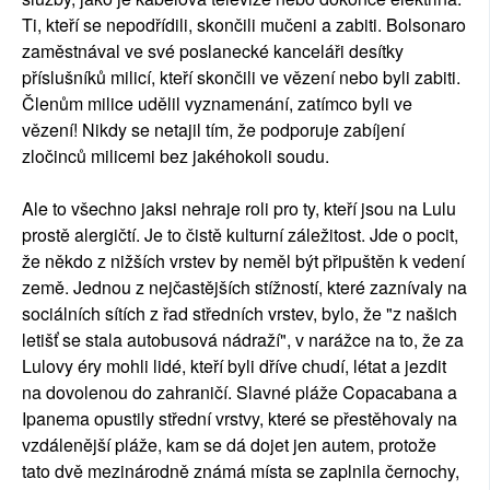
Ti, kteří se nepodřídili, skončili mučeni a zabiti. Bolsonaro
zaměstnával ve své poslanecké kanceláři desítky
příslušníků milicí, kteří skončili ve vězení nebo byli zabiti.
Členům milice udělil vyznamenání, zatímco byli ve
vězení! Nikdy se netajil tím, že podporuje zabíjení
zločinců milicemi bez jakéhokoli soudu.
Ale to všechno jaksi nehraje roli pro ty, kteří jsou na Lulu
prostě alergičtí. Je to čistě kulturní záležitost. Jde o pocit,
že někdo z nižších vrstev by neměl být připuštěn k vedení
země. Jednou z nejčastějších stížností, které zaznívaly na
sociálních sítích z řad středních vrstev, bylo, že "z našich
letišť se stala autobusová nádraží", v narážce na to, že za
Lulovy éry mohli lidé, kteří byli dříve chudí, létat a jezdit
na dovolenou do zahraničí. Slavné pláže Copacabana a
Ipanema opustily střední vrstvy, které se přestěhovaly na
vzdálenější pláže, kam se dá dojet jen autem, protože
tato dvě mezinárodně známá místa se zaplnila černochy,