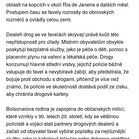
oblasti na kopcích v okolí Ria de Janeira a dalších měst.
Postupem času se favely rozrostly do obrovských
rozměrů a ovládly celou zemi.
Dealeři drog se ve favelách skrývají právě kvůli této
nepřístupnosti pro úřady. Místním obyvatelům obvykle
poskytují bezplatné služby, jako je péče o děti, pomoc s
placením plynu na vaření a lékařská péče. Drogy
konzumují hlavně střední vrstvy, jejichž policie běžně
vstupuje do favel a nevybíravě zabíjí, aby předstírala, že
bojuje proti obchodu s drogami, přičemž je více než
známo, že policie ve skutečnosti dostává podíl ze zisku,
aby chránila drogové kartely.
Bolsonarova rodina je zapojena do občanských milicí,
které vznikly v 90. letech 20. století, kdy se většinou
policisté a vojáci stali partnery drogových dealerů a
začali od obyvatel favel vybírat poplatky za nejrůznější
služby, jako je kabelová televize nebo dokonce elektřina.