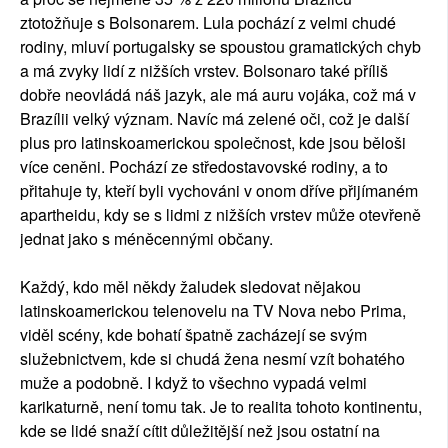
ztotožňuje s Bolsonarem. Lula pochází z velmi chudé
rodiny, mluví portugalsky se spoustou gramatických chyb
a má zvyky lidí z nižších vrstev. Bolsonaro také příliš
dobře neovládá náš jazyk, ale má auru vojáka, což má v
Brazílii velký význam. Navíc má zelené oči, což je další
plus pro latinskoamerickou společnost, kde jsou běloši
více ceněni. Pochází ze středostavovské rodiny, a to
přitahuje ty, kteří byli vychováni v onom dříve přijímaném
apartheidu, kdy se s lidmi z nižších vrstev může otevřeně
jednat jako s méněcennými občany.
Každý, kdo měl někdy žaludek sledovat nějakou
latinskoamerickou telenovelu na TV Nova nebo Prima,
viděl scény, kde bohatí špatně zacházejí se svým
služebnictvem, kde si chudá žena nesmí vzít bohatého
muže a podobně. I když to všechno vypadá velmi
karikaturně, není tomu tak. Je to realita tohoto kontinentu,
kde se lidé snaží cítit důležitější než jsou ostatní na