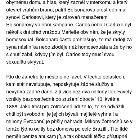
obytnému domu a hlas, který zazněl v interkomu a který
otevřel vrahům bránu, patřil Bolsonarovu prostřednímu
synovi Carlosovi, který je zároveň manažerem
Bolsonarovy volební kampaně. Carlos neboli Carluxo byl
několik dní před vraždou Marielle obviněn, že je skrytý
homosexuál. Bolsonaro často prohlašuje, že má raději za
syna násilníka nebo zloděje než homosexuála a že by ho
s chutí zabil, kdyby jím byl. Carlos tedy musí svou
sexualitu skrývat.
Rio de Janeiro je město plné favel. V těchto oblastech,
kam stát nevstupuje, neposkytuje žádné služby a
nevybírá žádné daně, žijí více než dva miliony lidí. Favely
vznikly bezprostředně po zrušení otroctví 13. května
1888. Jako trest pro zotročené lidi za to, že se odvážili
chtít být svobodní, je jejich bývalí majitelé vyhnali a
miliony Evropanů je přišly nahradit. Miliony černochů se v
témže týdnu ocitly bez domova po celé Brazílii. Tito lidé
neměli peníze ani kam jít, a tak obsadili těžko přístupné