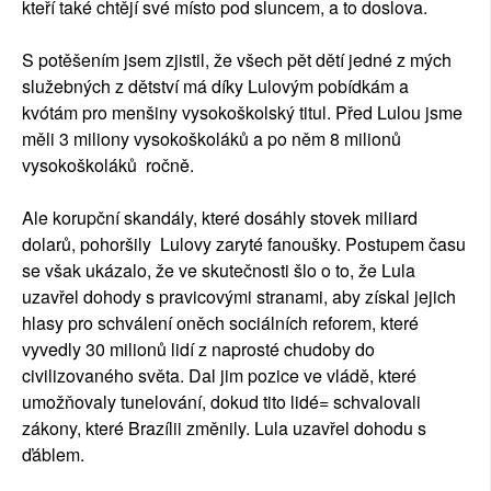
kteří také chtějí své místo pod sluncem, a to doslova.
S potěšením jsem zjistil, že všech pět dětí jedné z mých
služebných z dětství má díky Lulovým pobídkám a
kvótám pro menšiny vysokoškolský titul. Před Lulou jsme
měli 3 miliony vysokoškoláků a po něm 8 milionů
vysokoškoláků ročně.
Ale korupční skandály, které dosáhly stovek miliard
dolarů, pohoršily Lulovy zaryté fanoušky. Postupem času
se však ukázalo, že ve skutečnosti šlo o to, že Lula
uzavřel dohody s pravicovými stranami, aby získal jejich
hlasy pro schválení oněch sociálních reforem, které
vyvedly 30 milionů lidí z naprosté chudoby do
civilizovaného světa. Dal jim pozice ve vládě, které
umožňovaly tunelování, dokud tito lidé= schvalovali
zákony, které Brazílii změnily. Lula uzavřel dohodu s
ďáblem.