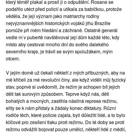
který téměř plakal a prosil ji o odpuštění. Rosane se
podařilo utéct před policií a utíkala za babičkou, protože
věděla, že její význam jako matriarchy rodiny
nejvýznamnějších historických vojáků jihu Brazílie
pomůže při mém hledání a záchraně. Ostatně generál
vedle ní v pubertě navštěvoval její dům každé léto, kdy
místo aby cestoval mnoho dní do svého dalekého
severního kraje, je trávil se svým spolužákem, mým
otcem.
V jejím domě už čekali někteří z mých příbuzných, aby na
mě křičeli za mé revoluční činy, ale když viděli můj fyzický
stav, poprvé si uvědomili, že režim je schopen bít jejich
děti tak surovým způsobem. Teprve když nás, děti
bohatých a mocných, zastihla násilná represe režimu,
elity se k nám přidaly a žádaly konec diktatury. Různí
rodiče těch, které policie zajala, byli důležití lidé, a to bylo
klíčové pro zesílení tlaku proti režimu. Do té doby se proti
režimu odvážili bojovat pouze umělci, někteří lidé z médií,