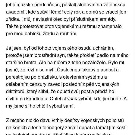
jeho mužské předchůdce, poslali studovat na vojenskou
akademii, kde strávil téměř celý rok a domů se vracel jen
zřídka. I můj nevlastní otec byl příslušníkem armády.
Takže protestovat proti vojenskému režimu znamenalo
pro mou babičku zradu a rouhání.
Já jsem byl od tohoto vojenského osudu uchráněn,
protože jsem prostřední syn, takže prokletí padlo na mého
staršího bratra. Ale na ničem z toho nezáleželo. Bylo mi
jasné, že režim se mýlí. Částečnou jakoby glasnost a
perestrojku po brazilsku, s otevřením systému a
oslabením cenzury zavedl poslední z pěti vojenských
diktátorů, který slíbil, že opustí svůj post a předá ho
civilnímu kandidátu. Chtěl si však vybrat, kdo jím bude. A
my jsme si ho chtěli vybrat sami.
Z ničeho nic do davu vtrhly desítky vojenských policistů
na koních a tena teenagery začali dupat a lámat jim kosti
policejními pendreky. Přiblížil se k nám policista s