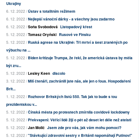
Ukrajiny
6. 12. 2022 /
Ústav s totalitním režimem
6. 12. 2022 /
Nejlepší vánoční dárky - a všechny jsou zadarmo
6. 12. 2022 /
Soňa Svobodová
Listopadový křest
5. 12. 2022 /
Tomasz Oryński
Rusové ve Finsku
5. 12. 2022 /
Ruská agrese na Ukrajině: Tři mrtví a šest zraněných po
výbuchu na ...
5. 12. 2022 /
Biden kritizuje Trumpa, že řekl, že americká ústava by měla
být zru...
5. 12. 2022 /
Lesley Keen
discolo
3. 12. 2022 /
Milí čtenáři, zachránili jste nás, ale jen o fous. Hospodaření
Brit...
1. 12. 2022 /
Rozhovor Britských listů 550. Tak jak to bude s tou
prezidentskou v...
5. 12. 2022 /
Čínská města po protestech zmírnila covidové lockdowny
5. 12. 2022 /
Překvapení: Věřící lidé žijí o pět až deset let déle než ateisti
5. 12. 2022 /
Jan Molič
Jsem zde pro vás, jak vám mohu pomoci?
5. 12. 2022 /
"Stávkující zdravotní sestry v Británii napomáhají Putinovi"