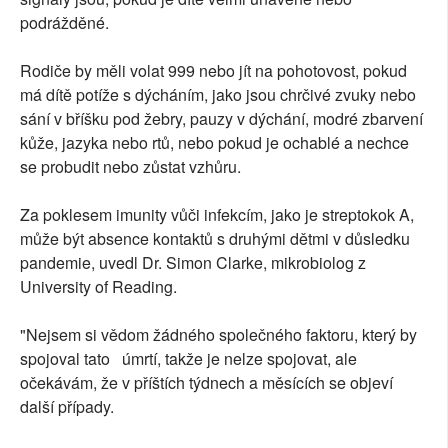
podrážděné.
Rodiče by měli volat 999 nebo jít na pohotovost, pokud
má dítě potíže s dýcháním, jako jsou chrčivé zvuky nebo
sání v bříšku pod žebry, pauzy v dýchání, modré zbarvení
kůže, jazyka nebo rtů, nebo pokud je ochablé a nechce
se probudit nebo zůstat vzhůru.
Za poklesem imunity vůči infekcím, jako je streptokok A,
může být absence kontaktů s druhými dětmi v důsledku
pandemie, uvedl Dr. Simon Clarke, mikrobiolog z
University of Reading.
"Nejsem si vědom žádného společného faktoru, který by
spojoval tato úmrtí, takže je nelze spojovat, ale
očekávám, že v příštích týdnech a měsících se objeví
další případy.