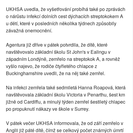
UKHSA uvedla, že vyšetřování probíhá také po zprávách
o nárůstu infekcí dolních cest dýchacích streptokokem A
u dětí, které v posledních několika týdnech způsobily
závažná onemocnění.
Agentura již dříve v pátek potvrdila, že dítě, které
navštěvovalo základní školu St John's v Ealingu v
západním Londýně, zemřelo na streptokok A, a rovněž
vyšlo najevo, že rodiče čtyřletého chlapce z
Buckinghamshire uvedli, že na něj také zemřel.
Na infekci zemřela také sedmiletá Hanna Roapová, která
navštěvovala základní školu Victoria v Penarthu, šest km
jižně od Cardiffu, a minulý týden zemřel šestiletý chlapec
po propuknutí nákazy ve škole v Surrey.
V pátek večer UKHSA informovala, že od září zemřelo v
Anglii již páté dítě, čímž se celkový počet známých úmrtí