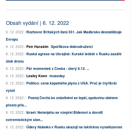
Obsah vydání | 6. 12. 2022
6. 12. 2022 /
Rozhovor Britských listů 551. Jak Maďarsko destabilizuje
Evropu
6. 12. 2022 /
Petr Haraším
Spořílkova dobrodružství
6. 12. 2022 /
Ruská agrese na Ukrajině: Kurské letiště v Rusku zasáhl
útok dronu
6. 12. 2022 /
Pár momentek z Česka - úterý 6.12. ...
6. 12. 2022 /
Lesley Keen
museday
6. 12. 2022 /
Politico: cena kapalného plynu z USA. Proč je čtyřikrát
vyšší
6. 12. 2022 /
Postoj Čechů ke znásilnění se lepší, spoluvinu obětem
přesto přis...
6. 12. 2022 /
Izrael: Netanjahu se vzepřel Bidenovi a dovolil
extremistickým sion...
6. 12. 2022 /
Údery hluboko v Rusku ukazují na taktickou vynalézavost