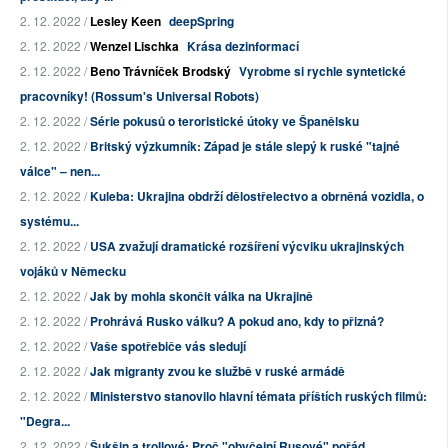
2. 12. 2022 /
Lesley Keen
deepSpring
2. 12. 2022 /
Wenzel Lischka
Krása dezinformací
2. 12. 2022 /
Beno Trávníček Brodský
Vyrobme si rychle syntetické
pracovníky! (Rossum's Universal Robots)
2. 12. 2022 /
Série pokusů o teroristické útoky ve Španělsku
2. 12. 2022 /
Britský výzkumník: Západ je stále slepý k ruské "tajné
válce" – nen...
2. 12. 2022 /
Kuleba: Ukrajina obdrží dělostřelectvo a obrněná vozidla, o
systému...
2. 12. 2022 /
USA zvažují dramatické rozšíření výcviku ukrajinských
vojáků v Německu
2. 12. 2022 /
Jak by mohla skončit válka na Ukrajině
2. 12. 2022 /
Prohrává Rusko válku? A pokud ano, kdy to přizná?
2. 12. 2022 /
Vaše spotřebiče vás sledují
2. 12. 2022 /
Jak migranty zvou ke službě v ruské armádě
2. 12. 2022 /
Ministerstvo stanovilo hlavní témata příštích ruských filmů:
"Degra...
2. 12. 2022 /
Šukšin a trollové: Proč "obyčejní Rusové" pořád