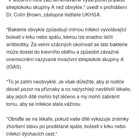
streptokoku skupiny A než obvykle," uvedl v prohlášení
Dr. Colin Brown, zástupce ředitele UKHSA.
"Bakterie obvykle způsobují mírnou infekci vyvolávající
bolesti v krku nebo spálu, kterou lze snadno léčit
antibiotiky. Za velmi vzácných okolností se tato bakterie
může dostat do krevního oběhu a způsobit závažné
onemocnění nazývané invazivní streptokok skupiny A
(iGAS).
"To je zatím neobvyklé. Je však důležité, aby si rodiče
dávali pozor na příznaky a co nejrychleji navštívili lékaře,
aby jejich dítě mohlo být léčeno a my mohli zabránit
tomu, aby se infekce stala vážnou.
"Obraťte se na lékaře, pokud vaše dítě vykazuje známky
zhoršení stavu po prodělané spále, bolesti v krku nebo
infekci dýchacích cest."