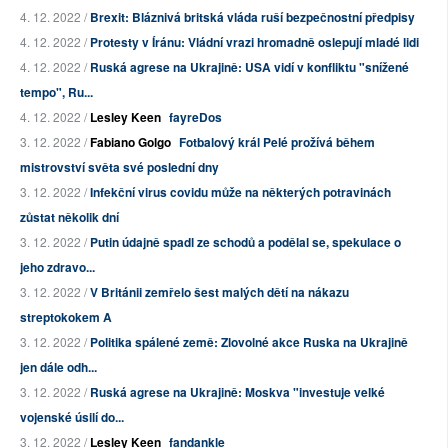
4. 12. 2022 /
Brexit: Bláznivá britská vláda ruší bezpečnostní předpisy
4. 12. 2022 /
Protesty v Íránu: Vládní vrazi hromadně oslepují mladé lidi
4. 12. 2022 /
Ruská agrese na Ukrajině: USA vidí v konfliktu "snížené
tempo", Ru...
4. 12. 2022 /
Lesley Keen
fayreDos
3. 12. 2022 /
Fabiano Golgo
Fotbalový král Pelé prožívá během
mistrovství světa své poslední dny
3. 12. 2022 /
Infekční virus covidu může na některých potravinách
zůstat několik dní
3. 12. 2022 /
Putin údajně spadl ze schodů a podělal se, spekulace o
jeho zdravo...
3. 12. 2022 /
V Británii zemřelo šest malých dětí na nákazu
streptokokem A
3. 12. 2022 /
Politika spálené země: Zlovolné akce Ruska na Ukrajině
jen dále odh...
3. 12. 2022 /
Ruská agrese na Ukrajině: Moskva "investuje velké
vojenské úsilí do...
3. 12. 2022 /
Lesley Keen
fandankle