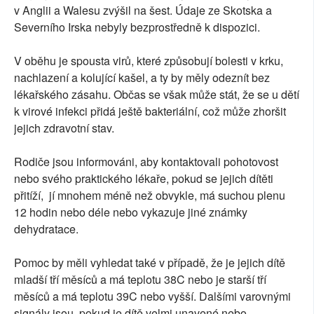
v Anglii a Walesu zvýšil na šest. Údaje ze Skotska a
Severního Irska nebyly bezprostředně k dispozici.
V oběhu je spousta virů, které způsobují bolesti v krku,
nachlazení a kolující kašel, a ty by měly odeznít bez
lékařského zásahu. Občas se však může stát, že se u dětí
k virové infekci přidá ještě bakteriální, což může zhoršit
jejich zdravotní stav.
Rodiče jsou informováni, aby kontaktovali pohotovost
nebo svého praktického lékaře, pokud se jejich dítěti
přitíží, jí mnohem méně než obvykle, má suchou plenu
12 hodin nebo déle nebo vykazuje jiné známky
dehydratace.
Pomoc by měli vyhledat také v případě, že je jejich dítě
mladší tří měsíců a má teplotu 38C nebo je starší tří
měsíců a má teplotu 39C nebo vyšší. Dalšími varovnými
signály jsou, pokud je dítě velmi unavené nebo