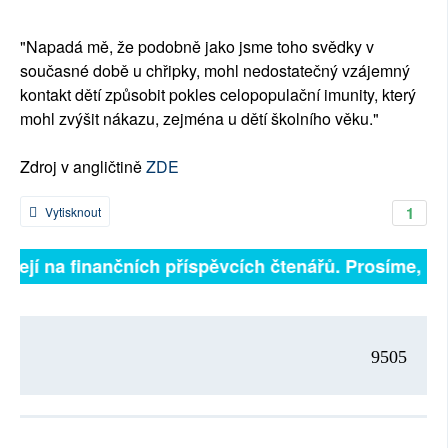
"Napadá mě, že podobně jako jsme toho svědky v
současné době u chřipky, mohl nedostatečný vzájemný
kontakt dětí způsobit pokles celopopulační imunity, který
mohl zvýšit nákazu, zejména u dětí školního věku."
Zdroj v angličtině
ZDE
1
Vytisknout
isejí na finančních příspěvcích čtenářů. Prosíme, přis
9505