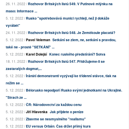
26. 11. 2022 /
Rozhovor Britských listů 549. V Putinově mlýnku na
maso: Informace ...
5. 12. 2022 /
Rusko "spotřebovává munici rychleji, než ji dokáže
vyrábět"
24. 11. 2022 /
Rozhovor Britských listů 548. Je Zeměkoule placatá?
5. 12. 2022 /
Pavel Veleman
Setkání se zlem, ne, setkání s pravdou,
také ne - prostě "SETKÁNÍ" ...
5. 12. 2022 /
Karel Dolejší
Konec ruského předstírání? Sotva
18. 11. 2022 /
Rozhovor Britských listů 547. Přidržujeme-li se
zastaralých dogmat,...
5. 12. 2022 /
Íránští demonstranti vyzývají ke třídenní stávce, tlak na
režim se ...
5. 12. 2022 /
Bělorusko nepodpoří Rusko svými jednotkami na Ukrajině.
"Strach ze ...
5. 12. 2022 /
ČR: Národovectví za každou cenu
5. 12. 2022 /
Jiří Hlavenka
Jak přijdete o peníze
5. 12. 2022 /
Zbavme se nesmyslného "realismu"
5. 12. 2022 /
EU versus Orbán: Čas držet přímý kurs