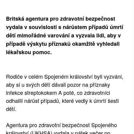
SOCIÁLNÍ SÍTĚ
Britská agentura pro zdravotní bezpečnost
RUBRIKY
vydala v souvislosti s nárůstem případů úmrtí
dětí mimořádné varování a vyzvala lidi, aby v
PLNÁ VERZE STRÁNEK
případě výskytu příznaků okamžitě vyhledali
lékařskou pomoc.
Rodiče v celém Spojeném království byli vyzváni,
aby si u svých dětí dávali pozor na příznaky
infekce streptokokem A poté, co zdravotníci
odhalili nárůst případů, které vedly k úmrtí šesti
dětí.
Agentura pro zdravotní bezpečnost Spojeného
království (UKHSA) vydala v pátek večer po