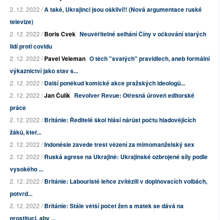
2. 12. 2022 /
A také, Ukrajinci jsou oškliví!! (Nová argumentace ruské
televize)
2. 12. 2022 /
Boris Cvek
Neuvěřitelné selhání Číny v očkování starých
lidí proti covidu
2. 12. 2022 /
Pavel Veleman
O těch "svatých" pravidlech, aneb formální
výkaznictví jako stav s...
2. 12. 2022 /
Další poněkud komické akce pražských ideologů...
2. 12. 2022 /
Jan Čulík
Revolver Revue: Otřesná úroveň editorské
práce
2. 12. 2022 /
Británie: Ředitelé škol hlásí nárůst počtu hladovějících
žáků, kteř...
2. 12. 2022 /
Indonésie zavede trest vězení za mimomanželský sex
2. 12. 2022 /
Ruská agrese na Ukrajině: Ukrajinské ozbrojené síly podle
vysokého ...
2. 12. 2022 /
Británie: Labouristé lehce zvítězili v doplňovacích volbách,
potvrd...
2. 12. 2022 /
Británie: Stále větší počet žen a matek se dává na
prostituci, aby ...