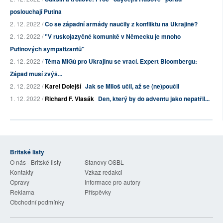
poslouchají Putina
2. 12. 2022 /
Co se západní armády naučily z konfliktu na Ukrajině?
2. 12. 2022 /
"V ruskojazyčné komunitě v Německu je mnoho
Putinových sympatizantů"
2. 12. 2022 /
Téma MiGů pro Ukrajinu se vrací. Expert Bloombergu:
Západ musí zvýš...
2. 12. 2022 /
Karel Dolejší
Jak se Miloš učil, až se (ne)poučil
1. 12. 2022 /
Richard F. Vlasák
Den, který by do adventu jako nepatřil...
Britské listy
O nás - Britské listy
Stanovy OSBL
Kontakty
Vzkaz redakci
Opravy
Informace pro autory
Reklama
Příspěvky
Obchodní podmínky