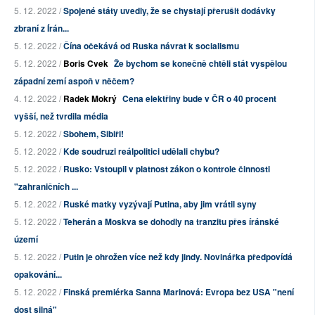
5. 12. 2022 /
Spojené státy uvedly, že se chystají přerušit dodávky
zbraní z Írán...
5. 12. 2022 /
Čína očekává od Ruska návrat k socialismu
5. 12. 2022 /
Boris Cvek
Že bychom se konečně chtěli stát vyspělou
západní zemí aspoň v něčem?
4. 12. 2022 /
Radek Mokrý
Cena elektřiny bude v ČR o 40 procent
vyšší, než tvrdila média
5. 12. 2022 /
Sbohem, Sibiři!
5. 12. 2022 /
Kde soudruzi reálpolitici udělali chybu?
5. 12. 2022 /
Rusko: Vstoupil v platnost zákon o kontrole činnosti
"zahraničních ...
5. 12. 2022 /
Ruské matky vyzývají Putina, aby jim vrátil syny
5. 12. 2022 /
Teherán a Moskva se dohodly na tranzitu přes íránské
území
5. 12. 2022 /
Putin je ohrožen více než kdy jindy. Novinářka předpovídá
opakování...
5. 12. 2022 /
Finská premiérka Sanna Marinová: Evropa bez USA "není
dost silná"