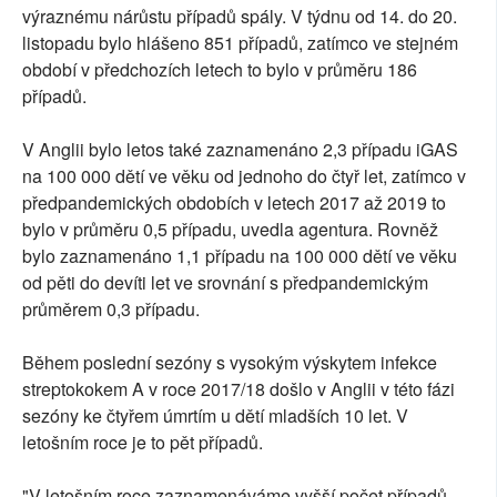
výraznému nárůstu případů spály. V týdnu od 14. do 20.
listopadu bylo hlášeno 851 případů, zatímco ve stejném
období v předchozích letech to bylo v průměru 186
případů.
V Anglii bylo letos také zaznamenáno 2,3 případu iGAS
na 100 000 dětí ve věku od jednoho do čtyř let, zatímco v
předpandemických obdobích v letech 2017 až 2019 to
bylo v průměru 0,5 případu, uvedla agentura. Rovněž
bylo zaznamenáno 1,1 případu na 100 000 dětí ve věku
od pěti do devíti let ve srovnání s předpandemickým
průměrem 0,3 případu.
Během poslední sezóny s vysokým výskytem infekce
streptokokem A v roce 2017/18 došlo v Anglii v této fázi
sezóny ke čtyřem úmrtím u dětí mladších 10 let. V
letošním roce je to pět případů.
"V letošním roce zaznamenáváme vyšší počet případů