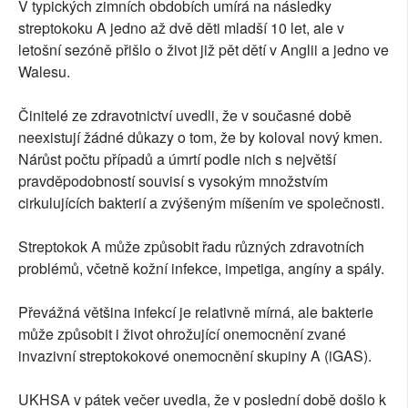
V typických zimních obdobích umírá na následky
streptokoku A jedno až dvě děti mladší 10 let, ale v
letošní sezóně přišlo o život již pět dětí v Anglii a jedno ve
Walesu.
Činitelé ze zdravotnictví uvedli, že v současné době
neexistují žádné důkazy o tom, že by koloval nový kmen.
Nárůst počtu případů a úmrtí podle nich s největší
pravděpodobností souvisí s vysokým množstvím
cirkulujících bakterií a zvýšeným míšením ve společnosti.
Streptokok A může způsobit řadu různých zdravotních
problémů, včetně kožní infekce, impetiga, angíny a spály.
Převážná většina infekcí je relativně mírná, ale bakterie
může způsobit i život ohrožující onemocnění zvané
invazivní streptokokové onemocnění skupiny A (iGAS).
UKHSA v pátek večer uvedla, že v poslední době došlo k