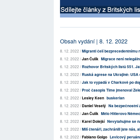
Obsah vydání | 8. 12. 2022
8. 12. 2022 /
Migranti čelí bezprecedentnímu n
8. 12. 2022 /
Jan Čulík
Migrace není nelegální
6. 12. 2022 /
Rozhovor Britských listů 551. J
8. 12. 2022 /
Ruská agrese na Ukrajině: USA o
8. 12. 2022 /
Jak to vypadá v Charkově po d
8. 12. 2022 /
Proč časopis Time jmenoval Ze
8. 12. 2022 /
Lesley Keen
buskerian
8. 12. 2022 /
Daniel Veselý
Na bezpečnostní z
8. 12. 2022 /
Jan Čulík
Mělo Hitlerovo Němec
8. 12. 2022 /
Karel Dolejší
Nevytahujme se 
3. 12. 2022 /
Milí čtenáři, zachránili jste nás, 
8. 12. 2022 /
Fabiano Golgo
Levicový peruáns