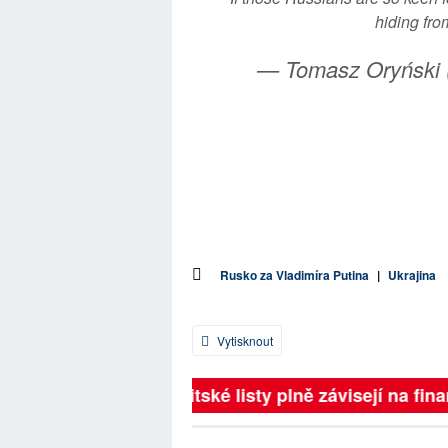
hiding fro
— Tomasz Oryński
Rusko za Vladimíra Putina
|
Ukrajina
Vytisknout
Britské listy plně závisejí na fina