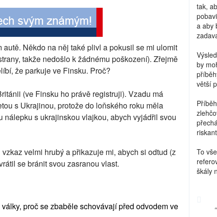
tak, a
pobavi
a aby 
zadava
autě. Někdo na něj také plivl a pokusil se mi ulomit
Výsled
ě strany, takže nedošlo k žádnému poškození). Zřejmě
by moh
íbí, že parkuje ve Finsku. Proč?
příběh
větší 
ritánii (ve Finsku ho právě registruji). Vzadu má
Příběh
letou s Ukrajinou, protože do loňského roku měla
zlehčo
nálepku s ukrajinskou vlajkou, abych vyjádřil svou
přechá
riskant
n vzkaz velmi hrubý a přikazuje mi, abych si odtud (z
To vše
refero
rátil se bránit svou zasranou vlast.
škály 
té války, proč se zbaběle schovávají před odvodem ve