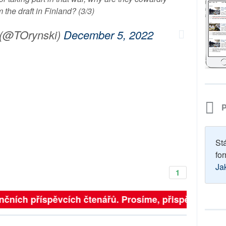
m the draft in Finland? (3/3)
 (@TOrynski)
December 5, 2022
P
St
for
Ja
1
nčních příspěvcích čtenářů. Prosíme, přispějte. ➥