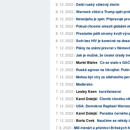
8. 12. 2022 /
Další ruský válečný zločin
8. 12. 2022 /
Warnock vítězí a Trump opět pro
8. 12. 2022 /
Netanjahu je zpět. Připravuje pr
8. 12. 2022 /
Pokud chceme omezit globální ote
8. 12. 2022 /
Přestaňte pálit stromy kvůli výro
8. 12. 2022 /
Svět bez HIV je konečně na dosa
7. 12. 2022 /
Plány na státní převrat v Německu
7. 12. 2022 /
Jak je možné, že české úřady t
7. 12. 2022 /
Muriel Blaive
Co se stalo s GA
7. 12. 2022 /
Ruská agrese na Ukrajině: Putin 
7. 12. 2022 /
Mohou být viry ze sibiřského p
7. 12. 2022 /
Maďarsko
7. 12. 2022 /
Lesley Keen
karaVanserai
7. 12. 2022 /
Karel Dolejší
Člověk člověku v
7. 12. 2022 /
USA: Demokrat Raphael Warnock v
7. 10. 2022 /
Karel Dolejší
Paradox černého 
7. 12. 2022 /
Boris Cvek
Naučíme se někdy č
7. 6. 2020 /
Milí čtenáři a příznivci Britských l