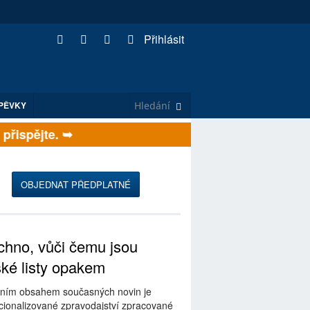
Přihlásit
PĚVKY
ispějte. ➥
OBJEDNAT PŘEDPLATNÉ
hno, vůči čemu jsou
ské listy opakem
ním obsahem současných novin je
ionalizované zpravodajství zpracované