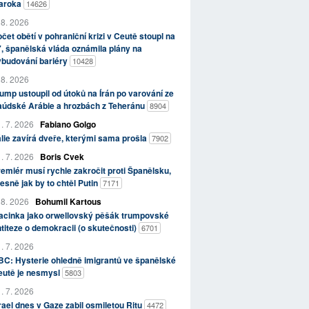
aroka
14626
 8. 2026
čet obětí v pohraniční krizi v Ceutě stoupl na
, španělská vláda oznámila plány na
ybudování bariéry
10428
 8. 2026
ump ustoupil od útoků na Írán po varování ze
aúdské Arábie a hrozbách z Teheránu
8904
. 7. 2026
Fabiano Golgo
álie zavírá dveře, kterými sama prošla
7902
. 7. 2026
Boris Cvek
emiér musí rychle zakročit proti Španělsku,
esně jak by to chtěl Putin
7171
 8. 2026
Bohumil Kartous
acinka jako orwellovský pěšák trumpovské
titeze o demokracii (o skutečnosti)
6701
. 7. 2026
C: Hysterie ohledně imigrantů ve španělské
eutě je nesmysl
5803
. 7. 2026
rael dnes v Gaze zabil osmiletou Ritu
4472