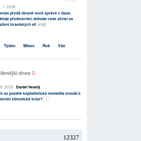
. 7. 2026
amás předá zbraně nové správě v Gaze,
ěluje představitel, dohoda však závisí na
ažení izraelských sil
4192
Týden
Měsíc
Rok
Vše
ílenější dnes
 8. 2026
Daniel Veselý
k se pozdně kapitalistická mentalita snoubí s
šením klimatické krize?
1
12327