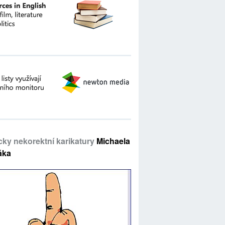
icky nekorektní karikatury
Michaela
áka