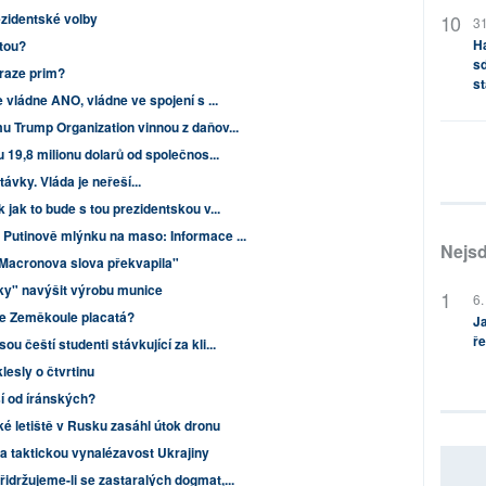
zidentské volby
31
H
tou?
sd
raze prim?
st
e vládne ANO, vládne ve spojení s ...
u Trump Organization vinnou z daňov...
u 19,8 milionu dolarů od společnos...
ávky. Vláda je neřeší...
 jak to bude s tou prezidentskou v...
V Putinově mlýnku na maso: Informace ...
Nejsd
acronova slova překvapila"
ky" navýšit výrobu munice
6.
Je Zeměkoule placatá?
Ja
ře
u čeští studenti stávkující za kli...
esly o čtvrtinu
í od íránských?
é letiště v Rusku zasáhl útok dronu
a taktickou vynalézavost Ukrajiny
řidržujeme-li se zastaralých dogmat,...