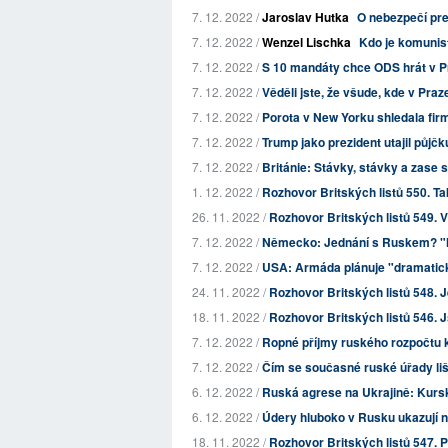
7. 12. 2022 /
Jaroslav Hutka
O nebezpečí pre
7. 12. 2022 /
Wenzel Lischka
Kdo je komunis
7. 12. 2022 /
S 10 mandáty chce ODS hrát v P
7. 12. 2022 /
Věděli jste, že všude, kde v Praz
7. 12. 2022 /
Porota v New Yorku shledala firm
7. 12. 2022 /
Trump jako prezident utajil půjčk
7. 12. 2022 /
Británie: Stávky, stávky a zase st
1. 12. 2022 /
Rozhovor Britských listů 550. Tak
26. 11. 2022 /
Rozhovor Britských listů 549. 
7. 12. 2022 /
Německo: Jednání s Ruskem? "M
7. 12. 2022 /
USA: Armáda plánuje "dramatic
24. 11. 2022 /
Rozhovor Britských listů 548. 
18. 11. 2022 /
Rozhovor Britských listů 546. Jso
7. 12. 2022 /
Ropné příjmy ruského rozpočtu kl
7. 12. 2022 /
Čím se současné ruské úřady liš
6. 12. 2022 /
Ruská agrese na Ukrajině: Kursk
6. 12. 2022 /
Údery hluboko v Rusku ukazují n
18. 11. 2022 /
Rozhovor Britských listů 547. P