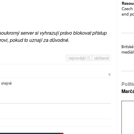
soukromý server si vyhrazují právo blokovat přístup
rovi, pokud to uznají za důvodné.
nejnovější
oblíbené
0
 stejně
Polit
Marč