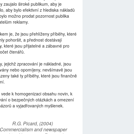
by zaujalo široké publikum, aby je
lo, aby bylo efektivní z hlediska nákladů
bylo možno prodat pozornost publika
telům reklamy.
kem je, že jsou přehlíženy příběhy, které
ly pohoršit, a přednost dostávají
y, které jsou přijatelné a zábavné pro
počet čtenářů.
y, jejichž zpracování je nákladné, jsou
vány nebo opomíjeny, nevšímavě jsou
zeny také ty příběhy, které jsou finančně
ní.
 vede k homogenizaci obsahu novin, k
vání o bezpečných otázkách a omezení
názorů a vyjadřovaných myšlenek.
R.G. Picard, (2004)
“Commercialism and newspaper