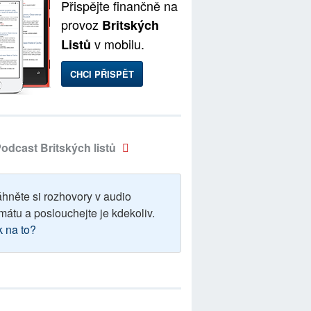
Přispějte finančně na
provoz
Britských
v mobilu.
Listů
CHCI PŘISPĚT
odcast Britských listů
áhněte si rozhovory v audio
mátu a poslouchejte je kdekoliv.
k na to?