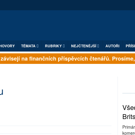
HOVORY
TÉMATA
RUBRIKY
NEJČTENĚJŠÍ
AUTOŘI
PŘÍS
ávisejí na finančních příspěvcích čtenářů. Prosíme, př
u
Všec
Brit
Primár
komerc