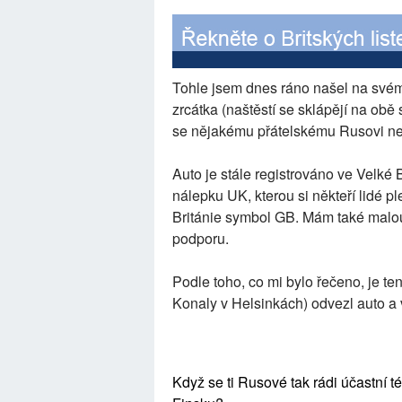
Tohle jsem dnes ráno našel na svém 
zrcátka (naštěstí se sklápějí na ob
se nějakému přátelskému Rusovi nel
Auto je stále registrováno ve Velké B
nálepku UK, kterou si někteří lidé p
Británie symbol GB. Mám také malou 
podporu.
Podle toho, co mi bylo řečeno, je te
Konaly v Helsinkách) odvezl auto a v
Když se ti Rusové tak rádi účastní 