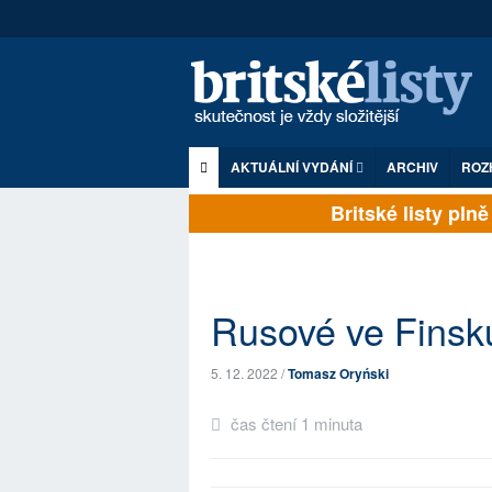
AKTUÁLNÍ VYDÁNÍ
ARCHIV
ROZ
Britské listy plně z
Rusové ve Finsk
5. 12. 2022 /
Tomasz Oryński
čas čtení 1 minuta