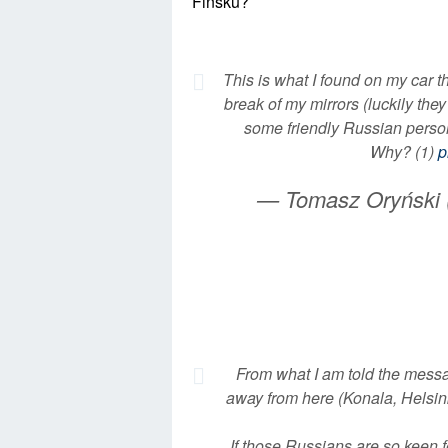
Finsku?
This is what I found on my car t
break of my mirrors (luckily th
some friendly Russian person
Why? (1)
p
— Tomasz Oryński
From what I am told the messa
away from here (Konala, Helsin
If those Russians are so keen f