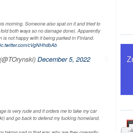
his morning. Someone also spat on it and tried to
ey fold both ways so no damage done). Apparently
 is not happy with it being parked in Finland.
ic.twitter.com/cVgNHhdbAb
 (@TOrynski)
December 5, 2022
ge is very rude and it orders me to take my car
ki) and go back to defend my fucking homeland.
or taking part in that war, why are they cowardly