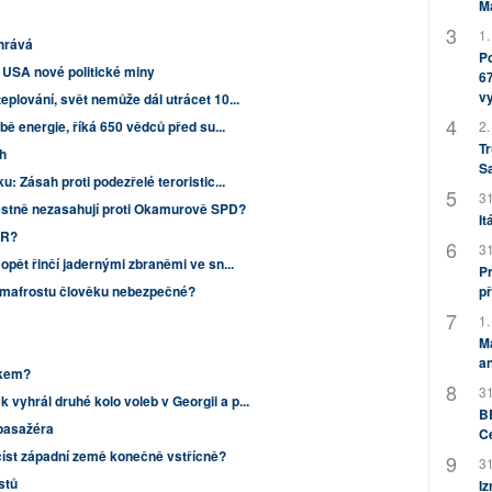
M
1.
hrává
Po
o USA nové politické miny
67
v
plování, svět nemůže dál utrácet 10...
bě energie, říká 650 vědců před su...
2.
Tr
h
S
: Zásah proti podezřelé teroristic...
31
restně nezasahují proti Okamurově SPD?
It
ČR?
31
opět řinčí jadernými zbraněmi ve sn...
Pr
ermafrostu člověku nebezpečné?
př
1.
M
an
lkem?
31
yhrál druhé kolo voleb v Georgii a p...
BB
pasažéra
C
íst západní země konečně vstřícně?
31
istů
Iz