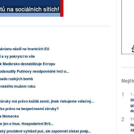
árůstu násilí na hranicích EU
 a vy pokrytci to víte
ak Maďarsko destabilizuje Evropu
dsoudily Putinovy neodpovědné řeči o...
opadu ruských bomb
Nejčt
lenského mužem roku
1.
Sh
áruky má právo každá země, jinak riskujeme válečný...
go
ko právo na bezpečnostní záruky?
do
na Německo
31
ale jen o fous. Hospodaření Brit...
Ne
48
ký prezident vyhlásil puč, ale zapomněl získat podp...