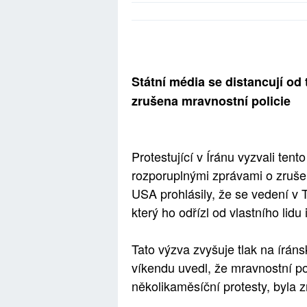
Státní média se distancují od
zrušena mravnostní policie
Protestující v Íránu vyzvali tento
rozporuplnými zprávami o zrušen
USA prohlásily, že se vedení v
který ho odřízl od vlastního lid
Tato výzva zvyšuje tlak na íráns
víkendu uvedl, že mravnostní pol
několikaměsíční protesty, byla 