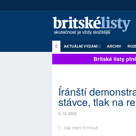
AKTUÁLNÍ VYDÁNÍ
ARCHIV
ROZ
Britské listy plně 
Íránští demonstra
stávce, tlak na r
5. 12. 2022
čas čtení 5 minut