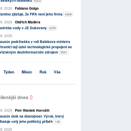
zraelských osadníků
4325
 8. 2026
Fabiano Golgo
fantino zjišťuje, že FIFA není jeho firma
4268
 8. 2026
Oldřich Maděra
potřeba vody v JE Dukovany
4259
 8. 2026
ausův podržtaška v roli Babišova ministra
hraničí tají úzké technologické propojení se
přízněným dezinformačním zdrojem
3591
Týden
Měsíc
Rok
Vše
ílenější dnes
 8. 2026
Petr Waniek Horváth
ausův útok na důstojnost. Výrok, který
haluje celý jeho politický příběh
146
 8. 2026