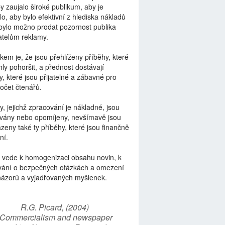
by zaujalo široké publikum, aby je
lo, aby bylo efektivní z hlediska nákladů
bylo možno prodat pozornost publika
telům reklamy.
kem je, že jsou přehlíženy příběhy, které
ly pohoršit, a přednost dostávají
y, které jsou přijatelné a zábavné pro
počet čtenářů.
y, jejichž zpracování je nákladné, jsou
vány nebo opomíjeny, nevšímavě jsou
zeny také ty příběhy, které jsou finančně
ní.
 vede k homogenizaci obsahu novin, k
vání o bezpečných otázkách a omezení
názorů a vyjadřovaných myšlenek.
R.G. Picard, (2004)
“Commercialism and newspaper