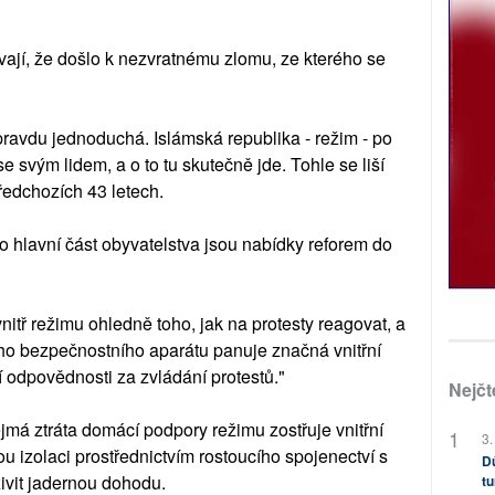
vají, že došlo k nezvratnému zlomu, ze kterého se
pravdu jednoduchá. Islámská republika - režim - po
 se svým lidem, a o to tu skutečně jde. Tohle se liší
ředchozích 43 letech.
o hlavní část obyvatelstva jsou nabídky reforem do
itř režimu ohledně toho, jak na protesty reagovat, a
ího bezpečnostního aparátu panuje značná vnitřní
í odpovědnosti za zvládání protestů."
Nejčt
má ztráta domácí podpory režimu zostřuje vnitřní
3.
ou izolaci prostřednictvím rostoucího spojenectví s
Dů
vit jadernou dohodu.
tu