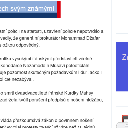
ní policii na starosti, uzavření policie nepotvrdilo a
 uvedly, že generální prokurátor Mohammad Džafar
 složkou odpovědný.
olika vysokými íránskými představiteli včetně
zákonodárce Nezamoddin Músáví polooficiální
nuje pozornost skutečným požadavkům lidu", ačkoli
licie nezabýval.
 po smrti dvaadvacetileté íránské Kurdky Mahsy
 zadržela kvůli porušení předpisů o nošení hidžábu,
že vláda přezkoumává zákon o povinném nošení
ý vyvolal protesty trvající již více než 10 týdnů.