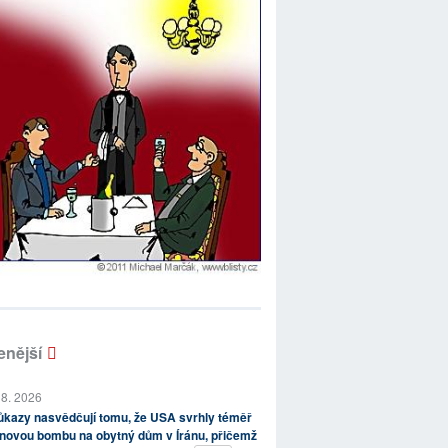
enější
 8. 2026
kazy nasvědčují tomu, že USA svrhly téměř
novou bombu na obytný dům v Íránu, přičemž