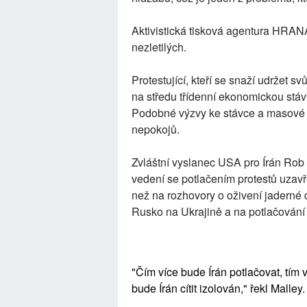
Aktivistická tisková agentura HRANA 
nezletilých.
Protestující, kteří se snaží udržet 
na středu třídenní ekonomickou stá
Podobné výzvy ke stávce a masové m
nepokojů.
Zvláštní vyslanec USA pro Írán Rob 
vedení se potlačením protestů uzav
než na rozhovory o oživení jaderné 
Rusko na Ukrajině a na potlačování v
"Čím více bude Írán potlačovat, tím 
bude Írán cítit izolován," řekl Malley.