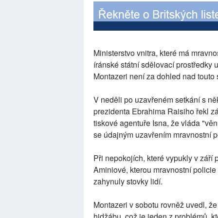
Ministerstvo vnitra, které má mravnost
íránské státní sdělovací prostředky
Montazeri není za dohled nad touto
V neděli po uzavřeném setkání s něk
prezidenta Ebrahima Raisiho řekl 
tiskové agentuře Isna, že vláda "vě
se údajným uzavřením mravnostní po
Při nepokojích, které vypukly v září
Aminiové, kterou mravnostní policie
zahynuly stovky lidí.
Montazeri v sobotu rovněž uvedl, 
hidžábu, což je jeden z problémů, kter