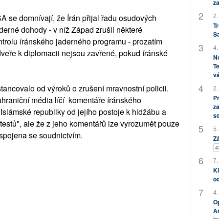
za
2.
A se domnívají, že Írán přijal řadu osudových
Tr
jaderné dohody - v níž Západ zrušil některé
S
rolu íránského jaderného programu - prozatím
4.
 dveře k diplomacii nejsou zavřené, pokud íránské
No
Te
vá
istancovalo od výroků o zrušení mravnostní policii.
2.
P
zahraniční média líčí komentáře íránského
za
Islámské republiky od jejího postoje k hidžábu a
s
estů", ale že z jeho komentářů lze vyrozumět pouze
5.
 spojena se soudnictvím.
Zá
4
7.
Kl
od
4.
Op
Am