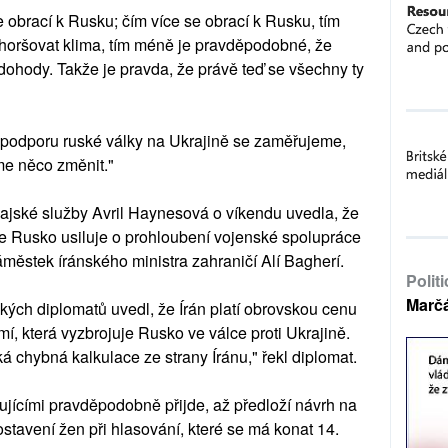
se obrací k Rusku; čím více se obrací k Rusku, tím
zhoršovat klima, tím méně je pravděpodobné, že
dohody. Takže je pravda, že právě teď se všechny ty
u podporu ruské války na Ukrajině se zaměřujeme,
me něco změnit."
ajské služby Avril Haynesová o víkendu uvedla, že
že Rusko usiluje o prohloubení vojenské spolupráce
městek íránského ministra zahraničí Alí Bagherí.
Polit
Marč
ých diplomatů uvedl, že Írán platí obrovskou cenu
mí, která vyzbrojuje Rusko ve válce proti Ukrajině.
á chybná kalkulace ze strany Íránu," řekl diplomat.
tujícími pravděpodobně přijde, až předloží návrh na
stavení žen při hlasování, které se má konat 14.