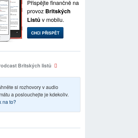
Přispějte finančně na
provoz
Britských
v mobilu.
Listů
CHCI PŘISPĚT
odcast Britských listů
áhněte si rozhovory v audio
mátu a poslouchejte je kdekoliv.
k na to?