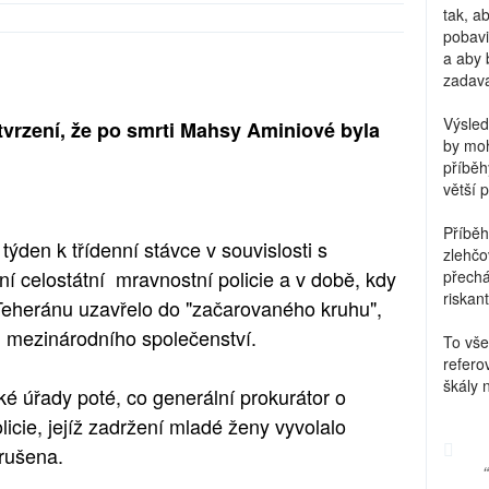
tak, a
pobavi
a aby 
zadava
Výsled
 tvrzení, že po smrti Mahsy Aminiové byla
by moh
příběh
větší 
Příběh
 týden k třídenní stávce v souvislosti s
zlehčo
í celostátní mravnostní policie a v době, kdy
přechá
riskant
 Teheránu uzavřelo do "začarovaného kruhu",
u i mezinárodního společenství.
To vše
refero
škály 
ké úřady poté, co generální prokurátor o
icie, jejíž zadržení mladé ženy vyvolalo
zrušena.