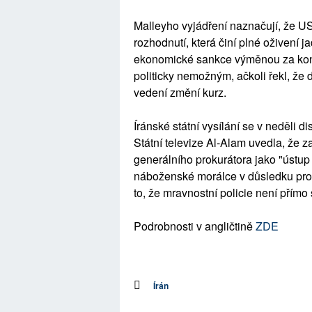
Malleyho vyjádření naznačují, že US
rozhodnutí, která činí plné oživení 
ekonomické sankce výměnou za kont
politicky nemožným, ačkoli řekl, že
vedení změní kurz.
Íránské státní vysílání se v neděli d
Státní televize Al-Alam uvedla, že 
generálního prokurátora jako "ústup 
náboženské morálce v důsledku prot
to, že mravnostní policie není přímo
Podrobnosti v angličtině
ZDE
Írán