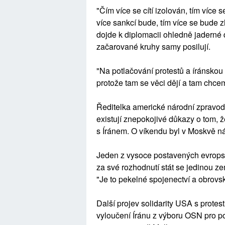
"Čím více se cítí izolován, tím více 
více sankcí bude, tím více se bude 
dojde k diplomacii ohledně jaderné 
začarované kruhy samy posilují.
"Na potlačování protestů a íránsko
protože tam se věci dějí a tam chce
Ředitelka americké národní zpravod
existují znepokojivé důkazy o tom, 
s Íránem. O víkendu byl v Moskvě ná
Jeden z vysoce postavených evropsk
za své rozhodnutí stát se jedinou ze
"Je to pekelné spojenectví a obrovsk
Další projev solidarity USA s protes
vyloučení Íránu z výboru OSN pro po