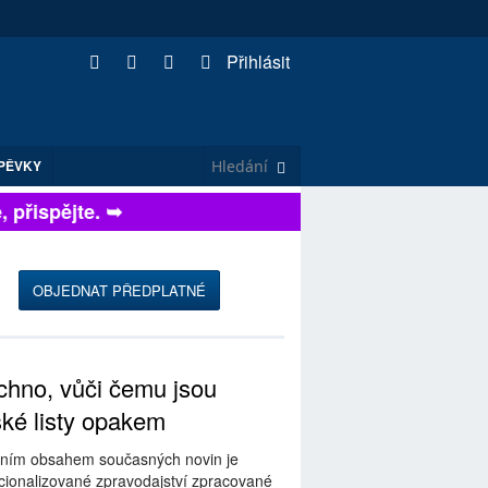
Přihlásit
PĚVKY
řispějte. ➥
OBJEDNAT PŘEDPLATNÉ
hno, vůči čemu jsou
ské listy opakem
ním obsahem současných novin je
ionalizované zpravodajství zpracované