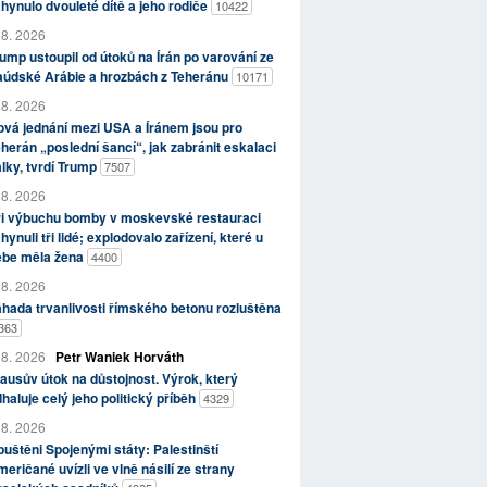
hynulo dvouleté dítě a jeho rodiče
10422
 8. 2026
ump ustoupil od útoků na Írán po varování ze
aúdské Arábie a hrozbách z Teheránu
10171
 8. 2026
vá jednání mezi USA a Íránem jsou pro
herán „poslední šancí“, jak zabránit eskalaci
lky, tvrdí Trump
7507
 8. 2026
ři výbuchu bomby v moskevské restauraci
hynuli tři lidé; explodovalo zařízení, které u
ebe měla žena
4400
 8. 2026
hada trvanlivosti římského betonu rozluštěna
363
 8. 2026
Petr Waniek Horváth
ausův útok na důstojnost. Výrok, který
haluje celý jeho politický příběh
4329
 8. 2026
uštěni Spojenými státy: Palestinští
eričané uvízli ve vlně násilí ze strany