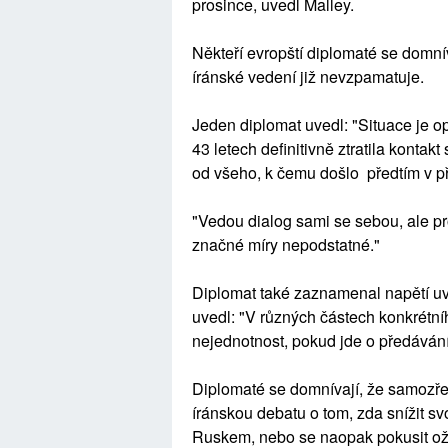
prosince, uvedl Malley.
Někteří evropští diplomaté se domní
íránské vedení již nevzpamatuje.
Jeden diplomat uvedl: "Situace je o
43 letech definitivně ztratila kontakt
od všeho, k čemu došlo předtím v p
"Vedou dialog sami se sebou, ale pr
značné míry nepodstatné."
Diplomat také zaznamenal napětí uvn
uvedl: "V různých částech konkrétn
nejednotnost, pokud jde o předáván
Diplomaté se domnívají, že samozřej
íránskou debatu o tom, zda snížit sv
Ruskem, nebo se naopak pokusit oži