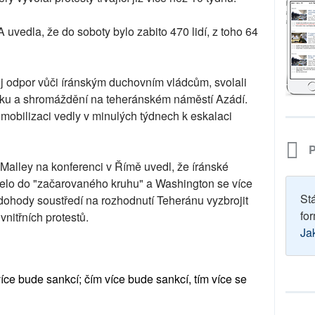
uvedla, že do soboty bylo zabito 470 lidí, z toho 64
svůj odpor vůči íránským duchovním vládcům, svolali
vku a shromáždění na teheránském náměstí Azádí.
obilizaci vedly v minulých týdnech k eskalaci
P
Malley na konferenci v Římě uvedl, že íránské
řelo do "začarovaného kruhu" a Washington se více
St
dohody soustředí na rozhodnutí Teheránu vyzbrojit
for
nitřních protestů.
Ja
více bude sankcí; čím více bude sankcí, tím více se