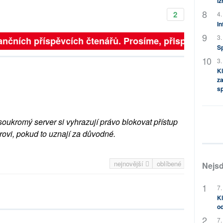
i
2
4.
In
3.
nčních příspěvcích čtenářů. Prosíme, přispějte. ➥
S
3.
Kl
za
s
soukromý server si vyhrazují právo blokovat přístup
rovi, pokud to uznají za důvodné.
nejnovější
oblíbené
Nejsd
7.
Kl
od
7.