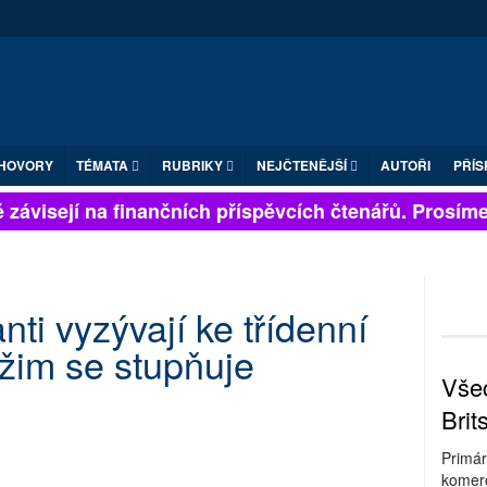
HOVORY
TÉMATA
RUBRIKY
NEJČTENĚJŠÍ
AUTOŘI
PŘÍS
závisejí na finančních příspěvcích čtenářů. Prosíme, p
nti vyzývají ke třídenní
ežim se stupňuje
Všec
Brit
Primár
komerc