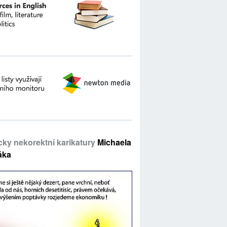
icky nekorektní karikatury
Michaela
áka