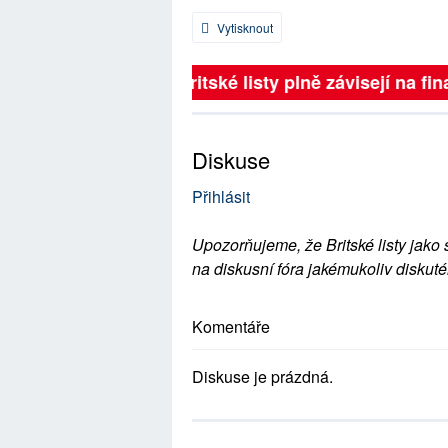
Vytisknout
Britské listy plně závisejí na fina
Diskuse
Přihlásit
Upozorňujeme, že Britské listy jako 
na diskusní fóra jakémukoliv diskuté
Komentáře
Diskuse je prázdná.