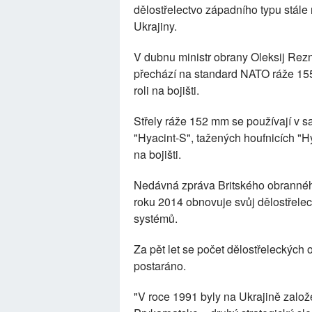
dělostřelectvo západního typu stále 
Ukrajiny.
V dubnu ministr obrany Oleksij Rezn
přechází na standard NATO ráže 155
roli na bojišti.
Střely ráže 152 mm se používají v 
"Hyacint-S", tažených houfnicích "H
na bojišti.
Nedávná zpráva Britského obrannéh
roku 2014 obnovuje svůj dělostřelec
systémů.
Za pět let se počet dělostřeleckých 
postaráno.
"V roce 1991 byly na Ukrajině zalo