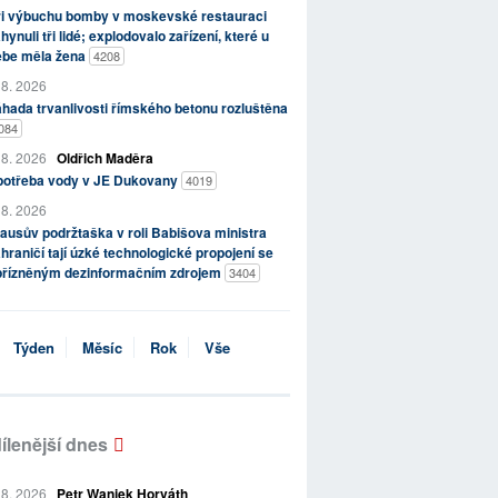
ři výbuchu bomby v moskevské restauraci
hynuli tři lidé; explodovalo zařízení, které u
ebe měla žena
4208
 8. 2026
hada trvanlivosti římského betonu rozluštěna
084
 8. 2026
Oldřich Maděra
potřeba vody v JE Dukovany
4019
 8. 2026
ausův podržtaška v roli Babišova ministra
hraničí tají úzké technologické propojení se
přízněným dezinformačním zdrojem
3404
Týden
Měsíc
Rok
Vše
ílenější dnes
 8. 2026
Petr Waniek Horváth