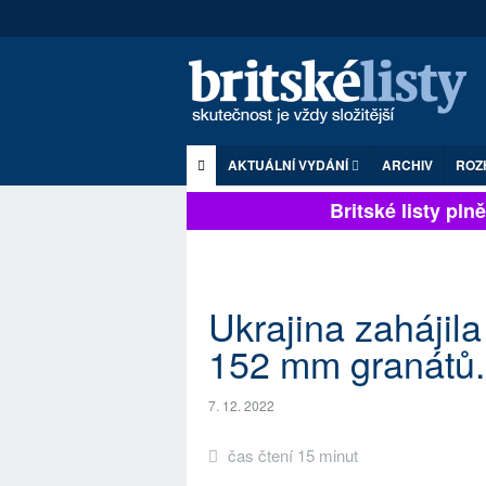
AKTUÁLNÍ VYDÁNÍ
ARCHIV
ROZ
Britské listy plně z
Ukrajina zahájil
152 mm granátů.
7. 12. 2022
čas čtení 15 minut