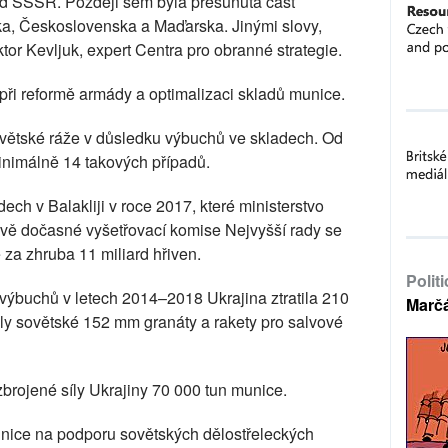
led SSSR. Později sem byla přesunuta část
a, Československa a Maďarska. Jinými slovy,
tor Kevljuk, expert Centra pro obranné strategie.
 při reformě armády a optimalizaci skladů munice.
 sovětské ráže v důsledku výbuchů ve skladech. Od
nimálně 14 takových případů.
ch v Balakliji v roce 2017, které ministerstvo
ávě dočasné vyšetřovací komise Nejvyšší rady se
 za zhruba 11 miliard hřiven.
Polit
 výbuchů v letech 2014–2018 Ukrajina ztratila 210
Marč
řily sovětské 152 mm granáty a rakety pro salvové
rojené síly Ukrajiny 70 000 tun munice.
nice na podporu sovětských dělostřeleckých