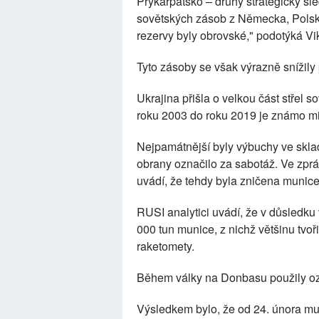
Prykarpatsko – druhý strategický s
sovětských zásob z Německa, Polsk
rezervy byly obrovské," podotýká Vik
Tyto zásoby se však výrazně snížily
Ukrajina přišla o velkou část střel
roku 2003 do roku 2019 je známo mi
Nejpamátnější byly výbuchy ve sklade
obrany označilo za sabotáž. Ve zpr
uvádí, že tehdy byla zničena munice
RUSI analytici uvádí, že v důsledku
000 tun munice, z nichž většinu tvo
raketomety.
Během války na Donbasu použily ozb
Výsledkem bylo, že od 24. února mu