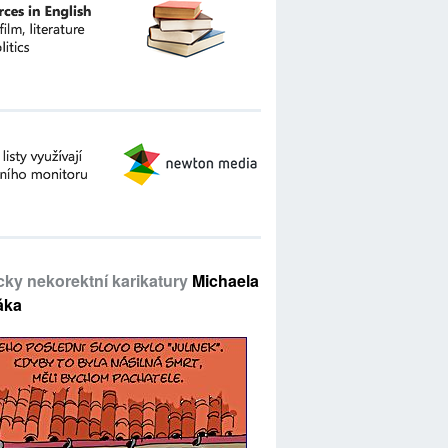
icky nekorektní karikatury
Michaela
áka