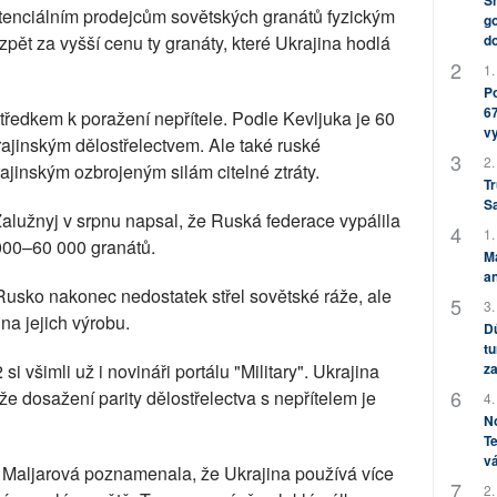
Sh
otenciálním prodejcům sovětských granátů fyzickým
go
zpět za vyšší cenu ty granáty, které Ukrajina hodlá
do
1.
Po
67
tředkem k poražení nepřítele. Podle Kevljuka je 60
v
ajinským dělostřelectvem. Ale také ruské
2.
ajinským ozbrojeným silám citelné ztráty.
Tr
S
Zalužnyj v srpnu napsal, že Ruská federace vypálila
1.
000–60 000 granátů.
M
an
 Rusko nakonec nedostatek střel sovětské ráže, ale
3.
a jejich výrobu.
Dů
tu
 všimli už i novináři portálu "Military". Ukrajina
za
e dosažení parity dělostřelectva s nepřítelem je
4.
No
Te
vá
Maljarová poznamenala, že Ukrajina používá více
2.