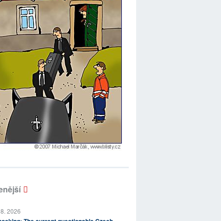
enější
 8. 2026