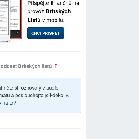
Přispějte finančně na
provoz
Britských
v mobilu.
Listů
CHCI PŘISPĚT
odcast Britských listů
áhněte si rozhovory v audio
mátu a poslouchejte je kdekoliv.
k na to?