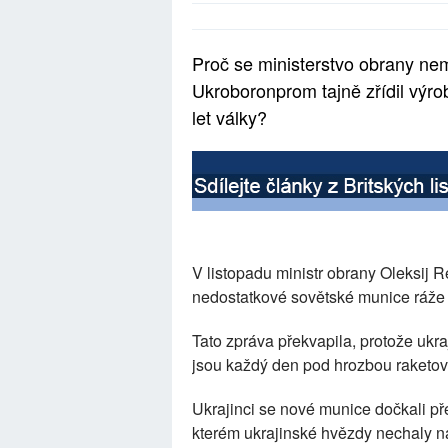
Proč se ministerstvo obrany nem
Ukroboronprom tajně zřídil výro
let války?
V listopadu ministr obrany Oleksij 
nedostatkové sovětské munice ráže
Tato zpráva překvapila, protože uk
jsou každý den pod hrozbou raketov
Ukrajinci se nové munice dočkali př
kterém ukrajinské hvězdy nechaly n