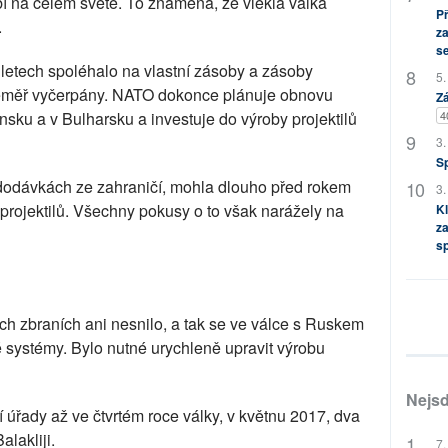
bí na celém světě. To znamená, že vleklá válka
P
.
za
s
 letech spoléhalo na vlastní zásoby a zásoby
5.
ž téměř vyčerpány. NATO dokonce plánuje obnovu
Zá
sku a v Bulharsku a investuje do výroby projektilů
4
3.
S
dodávkách ze zahraničí, mohla dlouho před rokem
3.
u projektilů. Všechny pokusy o to však narážely na
Kl
za
s
h zbraních ani nesnilo, a tak se ve válce s Ruskem
 systémy. Bylo nutné urychleně upravit výrobu
Nejsd
ší úřady až ve čtvrtém roce války, v květnu 2017, dva
lakliji.
7.