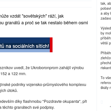
tak, a
pobavi
a aby 
ůže vzdát "sovětských" ráží, jak
zadava
bu granátů a proč se tak nestalo během osmi
Výsled
by moh
příběh
větší 
Příběh
zlehčo
přechá
Reznikov uvedl, že Ukroboronprom zahájil výrobu
riskant
 152 a 122 mm.
To vše
refero
rajinské podniky vojensko-průmyslového komplexu
škály 
ých útoků.
edevším díky flashmobu "Pozdravte okupanta", při
a těchto granátech své podpisy.