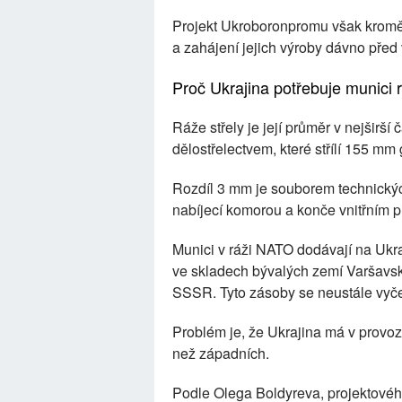
Projekt Ukroboronpromu však kromě 
a zahájení jejich výroby dávno před
Proč Ukrajina potřebuje munici
Ráže střely je její průměr v nejširš
dělostřelectvem, které střílí 155 mm
Rozdíl 3 mm je souborem technický
nabíjecí komorou a konče vnitřním 
Munici v ráži NATO dodávají na Ukraj
ve skladech bývalých zemí Varšavské
SSSR. Tyto zásoby se neustále vyče
Problém je, že Ukrajina má v prov
než západních.
Podle Olega Boldyreva, projektov