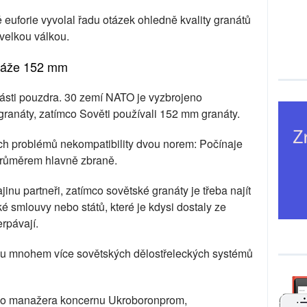
euforie vyvolal řadu otázek ohledně kvality granátů
 velkou válkou.
 ráže 152 mm
í části pouzdra. 30 zemí NATO je vyzbrojeno
 granáty, zatímco Sověti používali 152 mm granáty.
ch problémů nekompatibility dvou norem: Počínaje
průměrem hlavně zbraně.
inu partneři, zatímco sovětské granáty je třeba najít
 smlouvy nebo států, které je kdysi dostaly ze
rpávají.
ozu mnohem více sovětských dělostřeleckých systémů
ého manažera koncernu Ukroboronprom,