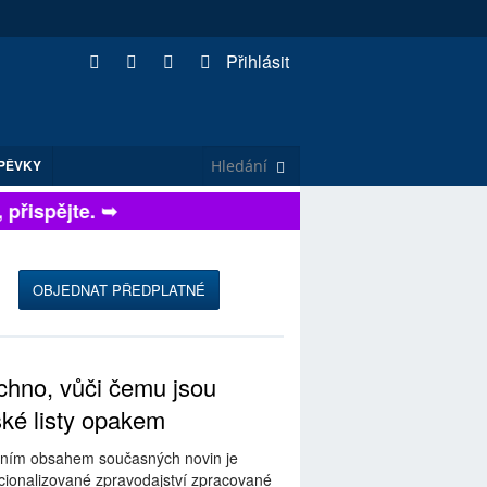
Přihlásit
PĚVKY
ispějte. ➥
OBJEDNAT PŘEDPLATNÉ
hno, vůči čemu jsou
ské listy opakem
ním obsahem současných novin je
ionalizované zpravodajství zpracované