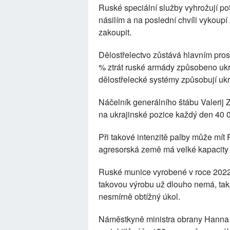
Ruské speciální služby vyhrožují p
násilím a na poslední chvíli vykoupí 
zakoupit.
Dělostřelectvo zůstává hlavním pros
% ztrát ruské armády způsobeno ukr
dělostřelecké systémy způsobují ukr
Náčelník generálního štábu Valerij 
na ukrajinské pozice každý den 40 
Při takové intenzitě palby může mít
agresorská země má velké kapacity n
Ruské munice vyrobené v roce 2022 si
takovou výrobu už dlouho nemá, takž
nesmírně obtížný úkol.
Náměstkyně ministra obrany Hanna 