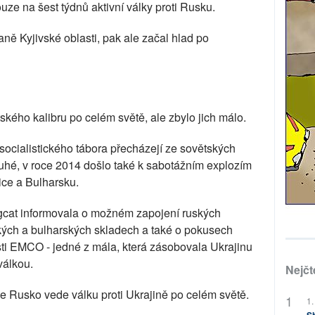
uze na šest týdnů aktivní války proti Rusku.
aně Kyjivské oblasti, pak ale začal hlad po
tského kalibru po celém světě, ale zbylo jich málo.
ocialistického tábora přecházejí ze sovětských
hé, v roce 2014 došlo také k sabotážním explozím
ice a Bulharsku.
ingcat informovala o možném zapojení ruských
ských a bulharských skladech a také o pokusech
osti EMCO - jedné z mála, která zásobovala Ukrajinu
válkou.
Nejčt
e Rusko vede válku proti Ukrajině po celém světě.
1.