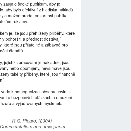
by zaujalo široké publikum, aby je
lo, aby bylo efektivní z hlediska nákladů
bylo možno prodat pozornost publika
telům reklamy.
kem je, že jsou přehlíženy příběhy, které
ly pohoršit, a přednost dostávají
y, které jsou přijatelné a zábavné pro
počet čtenářů.
y, jejichž zpracování je nákladné, jsou
vány nebo opomíjeny, nevšímavě jsou
zeny také ty příběhy, které jsou finančně
ní.
 vede k homogenizaci obsahu novin, k
vání o bezpečných otázkách a omezení
názorů a vyjadřovaných myšlenek.
R.G. Picard, (2004)
“Commercialism and newspaper