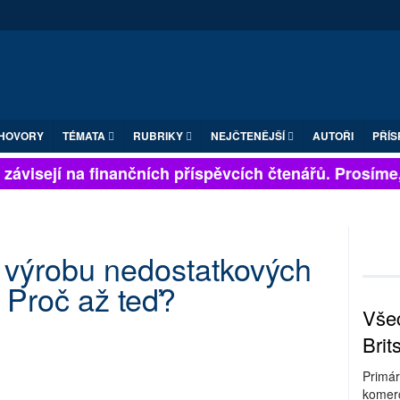
HOVORY
TÉMATA
RUBRIKY
NEJČTENĚJŠÍ
AUTOŘI
PŘÍS
ávisejí na finančních příspěvcích čtenářů. Prosíme, př
a výrobu nedostatkových
 Proč až teď?
Všec
Brit
Primár
komerc