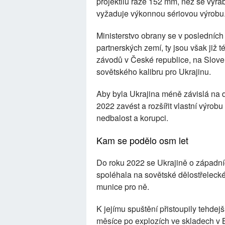
projektilů ráže 152 mm, než se vyrá
vyžaduje výkonnou sériovou výrobu
Ministerstvo obrany se v posledních
partnerských zemí, ty jsou však ji
závodů v České republice, na Sloven
sovětského kalibru pro Ukrajinu.
Aby byla Ukrajina méně závislá na 
2022 zavést a rozšířit vlastní výrob
nedbalost a korupci.
Kam se podělo osm let
Do roku 2022 se Ukrajině o západníc
spoléhala na sovětské dělostřelecké
munice pro ně.
K jejímu spuštění přistoupily tehdej
měsíce po explozích ve skladech v Ba