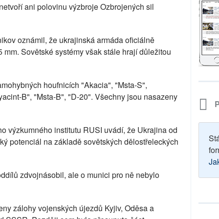
netvoří ani polovinu výzbroje Ozbrojených sil
ikov oznámil, že ukrajinská armáda oficiálně
 mm. Sovětské systémy však stále hrají důležitou
samohybných houfnicích "Akacia", "Msta-S",
yacint-B", "Msta-B", "D-20". Všechny jsou nasazeny
P
o výzkumného institutu RUSI uvádí, že Ukrajina od
St
ký potenciál na základě sovětských dělostřeleckých
for
Ja
oddílů zdvojnásobil, ale o munici pro ně nebylo
ženy zálohy vojenských újezdů Kyjiv, Oděsa a