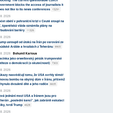
ocking: The current questionable Czech
vernment blocks the access of journalists it
es not like to its news conferences
15291
 8. 2026
čet obětí v pohraniční krizi v Ceutě stoupl na
, španělská vláda oznámila plány na
ybudování bariéry
11326
 8. 2026
ump ustoupil od útoků na Írán po varování ze
aúdské Arábie a hrozbách z Teheránu
9905
 8. 2026
Bohumil Kartous
acinka jako orwellovský pěšák trumpovské
titeze o demokracii (o skutečnosti)
7303
 8. 2026
kazy nasvědčují tomu, že USA svrhly téměř
novou bombu na obytný dům v Íránu, přičemž
hynulo dvouleté dítě a jeho rodiče
6635
 8. 2026
vá jednání mezi USA a Íránem jsou pro
herán „poslední šancí“, jak zabránit eskalaci
lky, tvrdí Trump
4628
 8. 2026