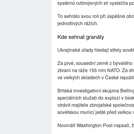
systémů ozbrojených sil vystačila po
To sehrálo svou roli při úspěšné obr
jednotlivých rážích.
Kde sehnat granáty
Ukrajinské úřady hledají střely sově
Za prvé, sousední země z bývalého s
zbraní na ráže 155 mm NATO. Za dru
ve velkých skladech v České republ
Britská investigativní skupina Bell
speciálních služeb do explozí v če
otrávit majitele zbrojařské společn
sovětskou municí ještě před velkou 
Novináři Washington Post napsali, ž