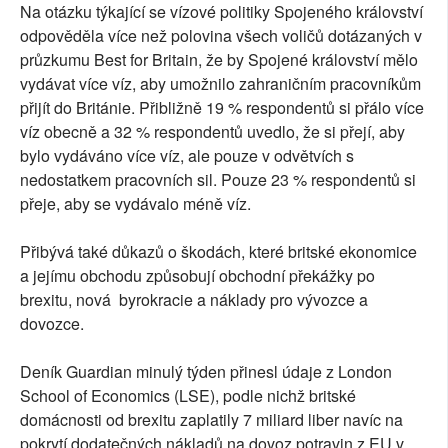
Na otázku týkající se vízové politiky Spojeného království
odpověděla více než polovina všech voličů dotázaných v
průzkumu Best for Britain, že by Spojené království mělo
vydávat více víz, aby umožnilo zahraničním pracovníkům
přijít do Británie. Přibližně 19 % respondentů si přálo více
víz obecně a 32 % respondentů uvedlo, že si přejí, aby
bylo vydáváno více víz, ale pouze v odvětvích s
nedostatkem pracovních sil. Pouze 23 % respondentů si
přeje, aby se vydávalo méně víz.
Přibývá také důkazů o škodách, které britské ekonomice
a jejímu obchodu způsobují obchodní překážky po
brexitu, nová byrokracie a náklady pro vývozce a
dovozce.
Deník Guardian minulý týden přinesl údaje z London
School of Economics (LSE), podle nichž britské
domácnosti od brexitu zaplatily 7 miliard liber navíc na
pokrytí dodatečných nákladů na dovoz potravin z EU v