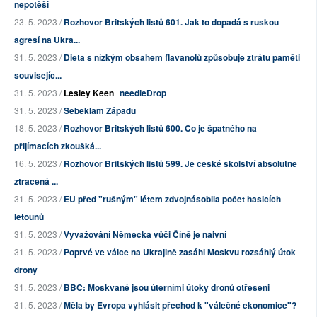
nepotěší
23. 5. 2023 /
Rozhovor Britských listů 601. Jak to dopadá s ruskou
agresí na Ukra...
31. 5. 2023 /
Dieta s nízkým obsahem flavanolů způsobuje ztrátu paměti
souvisejíc...
31. 5. 2023 /
Lesley Keen
needleDrop
31. 5. 2023 /
Sebeklam Západu
18. 5. 2023 /
Rozhovor Britských listů 600. Co je špatného na
přijímacích zkoušká...
16. 5. 2023 /
Rozhovor Britských listů 599. Je české školství absolutně
ztracená ...
31. 5. 2023 /
EU před "rušným" létem zdvojnásobila počet hasicích
letounů
31. 5. 2023 /
Vyvažování Německa vůči Číně je naivní
31. 5. 2023 /
Poprvé ve válce na Ukrajině zasáhl Moskvu rozsáhlý útok
drony
31. 5. 2023 /
BBC: Moskvané jsou úterními útoky dronů otřeseni
31. 5. 2023 /
Měla by Evropa vyhlásit přechod k "válečné ekonomice"?