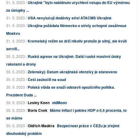
31. 5. 2023 /
Ukrajině "bylo nabídnuto urychlení vstupu do EU výměnou
za ústupky ...
31. 5. 2023 /
USA nevylučují dodávky střel ATACMS Ukrajině
31. 5. 2023 /
Ukrajina požádala Německo o střely schopné zasáhnout
Moskvu
31. 5. 2023 /
Kremelský režim se drží nikoliv protože je silný, ale kvůli
servili...
30. 5. 2023 /
Ruská agrese na Ukrajině: Další ruské masivní útoky
raketami a drony
30. 5. 2023 /
Zelenskyj: Datum ukrajinské ofenzívy je stanoveno
30. 5. 2023 /
Češi zaútočili na soud
30. 5. 2023 /
Polská vláda se snaží odstavit opozičního politika.
Prezident Duda ...
30. 5. 2023 /
Lesley Keen
oldMoon
30. 5. 2023 /
Boris Cvek
Máme inflaci i pokles HDP o 0,4 procenta, to
se máme
30. 5. 2023 /
Oldřich Maděra
Bezpečnost práce v ČEZu je zřejmě
dlouhodobý problém