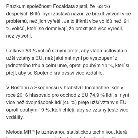
Průzkum společnosti Focaldata zjistil, že 63 %)
dospělých Britů nyní zastává názor, že brexit vytvořil více
problémů, než jich vyřešil. Je to třikrát více voličů než 21
% voličů, kteří se domnívají, že brexit jich více vyřešil,
než vytvořil.
Celkově 53 % voličů si nyní přeje, aby vláda usilovala o
užší vztahy s EU, než jaké má nyní po vystoupení z
jednotného trhu a celní unie, oproti pouhým 14 %, kteří si
přejí, aby se Spojené království více vzdálilo.
V Bostonu a Skegnessu v hrabství Lincolnshire, kde v
roce 2016 hlasovalo pro odchod z EU 74,9 % lidí, si nyní
více než dvojnásobek lidí (40 %) přeje užší vztahy s EU
oproti pouhým 19 %, kteří chtějí, aby se vztahy ještě více
vzdálily.
Metoda MRP je uznávanou statistickou technikou, která