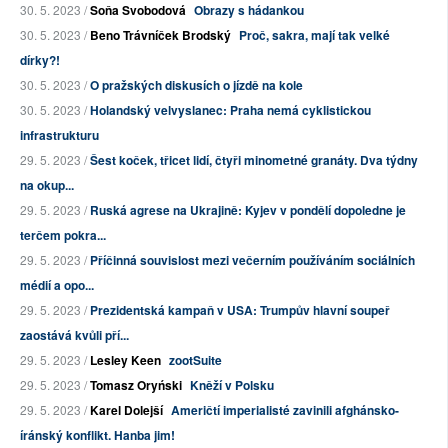
30. 5. 2023 /
Soňa Svobodová
Obrazy s hádankou
30. 5. 2023 /
Beno Trávníček Brodský
Proč, sakra, mají tak velké
dírky?!
30. 5. 2023 /
O pražských diskusích o jízdě na kole
30. 5. 2023 /
Holandský velvyslanec: Praha nemá cyklistickou
infrastrukturu
29. 5. 2023 /
Šest koček, třicet lidí, čtyři minometné granáty. Dva týdny
na okup...
29. 5. 2023 /
Ruská agrese na Ukrajině: Kyjev v pondělí dopoledne je
terčem pokra...
29. 5. 2023 /
Příčinná souvislost mezi večerním používáním sociálních
médií a opo...
29. 5. 2023 /
Prezidentská kampaň v USA: Trumpův hlavní soupeř
zaostává kvůli pří...
29. 5. 2023 /
Lesley Keen
zootSuite
29. 5. 2023 /
Tomasz Oryński
Kněží v Polsku
29. 5. 2023 /
Karel Dolejší
Američtí imperialisté zavinili afghánsko-
íránský konflikt. Hanba jim!