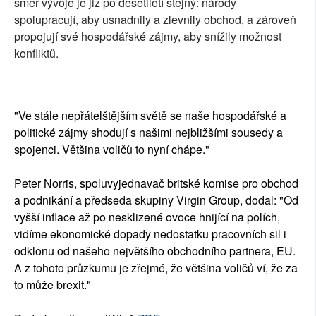
směr vývoje je již po desetiletí stejný: národy
spolupracují, aby usnadnily a zlevnily obchod, a zároveň
propojují své hospodářské zájmy, aby snížily možnost
konfliktů.
"Ve stále nepřátelštějším světě se naše hospodářské a
politické zájmy shodují s našimi nejbližšími sousedy a
spojenci. Většina voličů to nyní chápe."
Peter Norris, spoluvyjednavač britské komise pro obchod
a podnikání a předseda skupiny Virgin Group, dodal: "Od
vyšší inflace až po nesklizené ovoce hnijící na polích,
vidíme ekonomické dopady nedostatku pracovních sil i
odklonu od našeho největšího obchodního partnera, EU.
A z tohoto průzkumu je zřejmé, že většina voličů ví, že za
to může brexit."