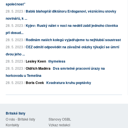
společnost"
28. 5. 2023 /
Babiš blahopřál diktátoru Erdoganovi, věznícímu stovky
novinářů, k ...
28. 5. 2023 /
Kyjev: Ruský nálet v noci na neděli zabil jednoho člověka
při dosud...
28. 5. 2023 /
Rodinám našich kolegů vyjadřujeme tu nejhlubší soustrast
28. 5. 2023 /
ČEZ odmítl odpovědět na závažné otázky týkající se úmrtí
dvou jeho ...
28. 5. 2023 /
Lesley Keen
thymeless
28. 5. 2023 /
Oldřich Maděra
Dva smrtelné pracovní úrazy na
horkovodu u Temelína
28. 5. 2023 /
Boris Cvek
Kvadratura kruhu poptávky
Britské listy
O nás - Britské listy
Stanovy OSBL
Kontakty
Vzkaz redakci