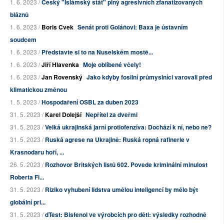
1. 6. 2023 /
Český "Islámský stát" plný agresivních zfanatizovaných
bláznů
1. 6. 2023 /
Boris Cvek
Senát proti Goláňovi: Baxa je ústavním
soudcem
1. 6. 2023 /
Představte si to na Nuselském mostě...
1. 6. 2023 /
Jiří Hlavenka
Moje oblíbené včely!
1. 6. 2023 /
Jan Rovenský
Jako kdyby fosilní průmyslníci varovali před
klimatickou změnou
1. 5. 2023 /
Hospodaření OSBL za duben 2023
31. 5. 2023 /
Karel Dolejší
Nepřítel za dveřmi
31. 5. 2023 /
Velká ukrajinská jarní protiofenzíva: Dochází k ní, nebo ne?
31. 5. 2023 /
Ruská agrese na Ukrajině: Ruská ropná rafinerie v
Krasnodaru hoří, ...
26. 5. 2023 /
Rozhovor Britských listů 602. Povede kriminální minulost
Roberta Fi...
31. 5. 2023 /
Riziko vyhubení lidstva umělou inteligencí by mělo být
globální pri...
31. 5. 2023 /
dTest: Bisfenol ve výrobcích pro děti: výsledky rozhodně