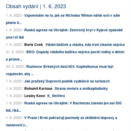
Obsah vydání | 1. 6. 2023
1. 6. 2023 /
Vzpomínáte na to, jak se Nicholas Winton náhle octl v sále
plném li...
1. 6. 2023 /
Ruská agrese na Ukrajině: Zamčený kryt v Kyjevě způsobil
smrt tří lidí
1. 6. 2023 /
Boris Cvek
Vládní balíček a otázka, kdo tratí vlastně nejvíce
31. 5. 2023 /
BDO: Dopady vládního balíčku nejvíce pocítí rodiny s dětmi
a průmě...
30. 5. 2023 /
Rozhovor Britských listů 603. Kapitalismus musí být
regulován, aby ...
1. 6. 2023 /
Jak pražský Dopravní podnik vydělává na turistech
1. 6. 2023 /
Bohumil Kartous
Strana metaře a antikapitalistky
1. 6. 2023 /
Lesley Keen
K_9inVitro
1. 6. 2023 /
Ruská agrese na Ukrajině: V Bachmutu zůstalo jen asi 500
lidí, říká...
1. 6. 2023 /
V Praze i Brně pokračují pochody za zklidnění dopravy a
nastavení z...