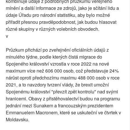
kombinuje údaje z podrobných průzkumů veřejného
mínění a další informace ze zdrojů, jako je sčítání lidu a
údaje Úřadu pro národní statistiku, aby bylo možné
přiřadit přesnou pravděpodobnost, jak budou hlasovat
různé skupiny v různých volebních obvodech.
v
Průzkum přichází po zveřejnění oficiálních údajů z
minulého týdne, podle kterých čistá migrace do
Spojeného království vzrostla v roce 2022 na nové
maximum více než 606 000 osob, což představuje 24%
nárůst oproti předchozímu maximu 488 000 osob v roce
2021, a to navzdory tvrzení vlády, že brexit umožní
Spojenému království "převzít zpět kontrolu" nad svými
hranicemi. Obavy z přistěhovalectví budou na programu
jednání mezi Sunakem a francouzským prezidentem
Emmanuelem Macronem, které se uskuteční ve čtvrtek v
Moldavsku.