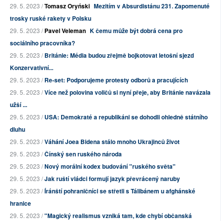
29. 5. 2023 /
Tomasz Oryński
Mezitím v Absurdistánu 231. Zapomenuté
trosky ruské rakety v Polsku
29. 5. 2023 /
Pavel Veleman
K čemu může být dobrá cena pro
sociálního pracovníka?
29. 5. 2023 /
Británie: Média budou zřejmě bojkotovat letošní sjezd
Konzervativní...
29. 5. 2023 /
Re-set: Podporujeme protesty odborů a pracujících
29. 5. 2023 /
Více než polovina voličů si nyní přeje, aby Británie navázala
užší ...
29. 5. 2023 /
USA: Demokraté a republikáni se dohodli ohledně státního
dluhu
29. 5. 2023 /
Váhání Joea Bidena stálo mnoho Ukrajinců život
29. 5. 2023 /
Čínský sen ruského národa
29. 5. 2023 /
Nový morální kodex budování "ruského světa"
29. 5. 2023 /
Jak ruští vládci formují jazyk převrácený naruby
29. 5. 2023 /
Íránští pohraničníci se střetli s Tálibánem u afghánské
hranice
29. 5. 2023 /
"Magický realismus vzniká tam, kde chybí občanská