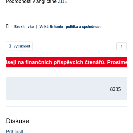
Podrobnosti v angličtině
ZDE
Brexit - vše
|
Velká Británie - politika a společnost
1
Vytisknout
ávisejí na finančních příspěvcích čtenářů. Prosíme, př
8235
Diskuse
Přihlásit