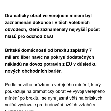
SOCIÁLNÍ SÍTĚ
Dramatický obrat ve veřejném mínění byl
RUBRIKY
zaznamenán dokonce i v těch volebních
obvodech, které zaznamenaly nejvyšší počet
PLNÁ VERZE STRÁNEK
hlasů pro odchod z EU
Britské domácnosti od brexitu zaplatily 7
miliard liber navíc na pokrytí dodatečných
nákladů na dovoz potravin z EU v důsledku
nových obchodních bariér.
Podle nového průzkumu veřejného mínění, který
poukazuje na dramatický obrat ve vývoji veřejného
mínění po brexitu, se nyní jasná většina britských
voličů vyslovuje pro budování užších vztahů s