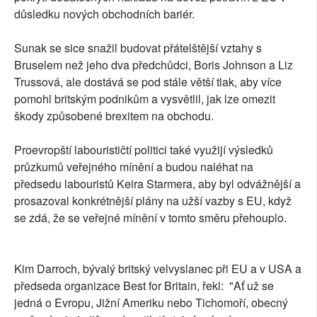
důsledku nových obchodních bariér.
Sunak se sice snažil budovat přátelštější vztahy s
Bruselem než jeho dva předchůdci, Boris Johnson a Liz
Trussová, ale dostává se pod stále větší tlak, aby více
pomohl britským podnikům a vysvětlil, jak lze omezit
škody způsobené brexitem na obchodu.
Proevropští labourističtí politici také využijí výsledků
průzkumů veřejného mínění a budou naléhat na
předsedu labouristů Keira Starmera, aby byl odvážnější a
prosazoval konkrétnější plány na užší vazby s EU, když
se zdá, že se veřejné mínění v tomto směru přehouplo.
Kim Darroch, bývalý britský velvyslanec při EU a v USA a
předseda organizace Best for Britain, řekl: "Ať už se
jedná o Evropu, Jižní Ameriku nebo Tichomoří, obecný