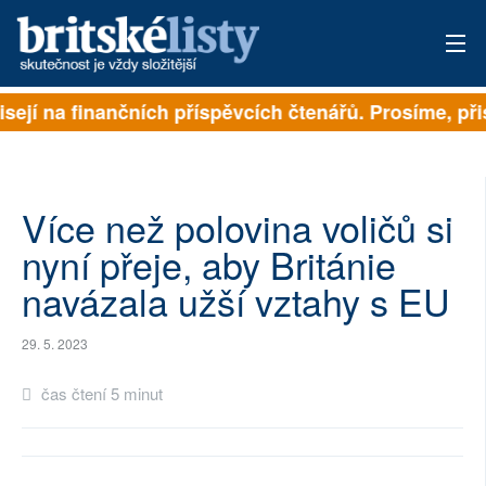
sejí na finančních příspěvcích čtenářů. Prosíme, přis
PŘIHLÁSIT
AKTUÁLNÍ VYDÁNÍ
ARCHIV
Více než polovina voličů si
nyní přeje, aby Británie
ROZHOVORY
navázala užší vztahy s EU
TÉMATA
29. 5. 2023
NEJČTENĚJŠÍ ZA 7 DNÍ
čas čtení 5 minut
AUTOŘI
PŘÍSPĚVKY NA PROVOZ