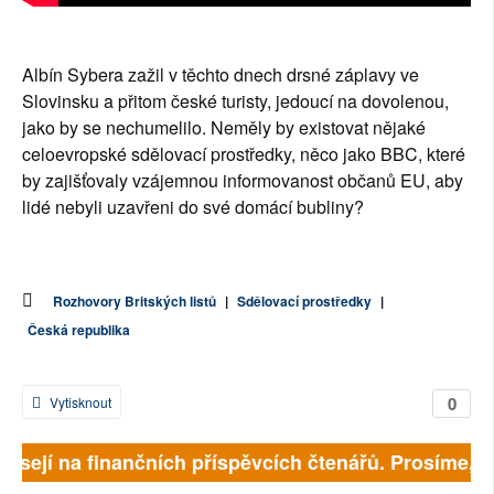
Albín Sybera zažil v těchto dnech drsné záplavy ve
Slovinsku a přitom české turisty, jedoucí na dovolenou,
jako by se nechumelilo. Neměly by existovat nějaké
celoevropské sdělovací prostředky, něco jako BBC, které
by zajišťovaly vzájemnou informovanost občanů EU, aby
lidé nebyli uzavřeni do své domácí bubliny?
Rozhovory Britských listů
|
Sdělovací prostředky
|
Česká republika
0
Vytisknout
visejí na finančních příspěvcích čtenářů. Prosíme, př