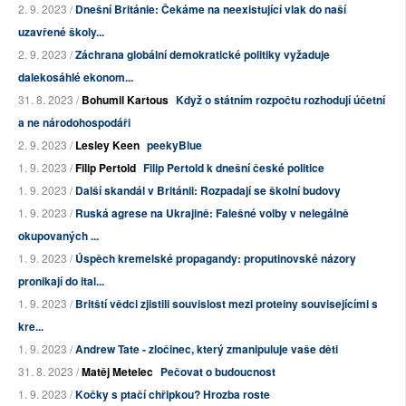
2. 9. 2023 /
Dnešní Británie: Čekáme na neexistující vlak do naší
uzavřené školy...
2. 9. 2023 /
Záchrana globální demokratické politiky vyžaduje
dalekosáhlé ekonom...
31. 8. 2023 /
Bohumil Kartous
Když o státním rozpočtu rozhodují účetní
a ne národohospodáři
2. 9. 2023 /
Lesley Keen
peekyBlue
1. 9. 2023 /
Filip Pertold
Filip Pertold k dnešní české politice
1. 9. 2023 /
Další skandál v Británii: Rozpadají se školní budovy
1. 9. 2023 /
Ruská agrese na Ukrajině: Falešné volby v nelegálně
okupovaných ...
1. 9. 2023 /
Úspěch kremelské propagandy: proputinovské názory
pronikají do ital...
1. 9. 2023 /
Britští vědci zjistili souvislost mezi proteiny souvisejícími s
kre...
1. 9. 2023 /
Andrew Tate - zločinec, který zmanipuluje vaše děti
31. 8. 2023 /
Matěj Metelec
Pečovat o budoucnost
1. 9. 2023 /
Kočky s ptačí chřipkou? Hrozba roste