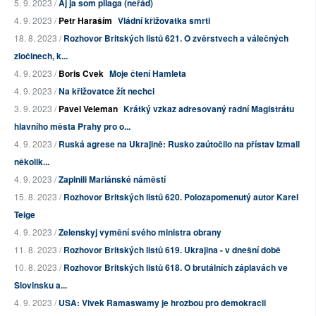
5. 9. 2023 /
Aj ja som pliaga (neřád)
4. 9. 2023 /
Petr Haraším
Vládní křižovatka smrti
18. 8. 2023 /
Rozhovor Britských listů 621. O zvěrstvech a válečných
zločinech, k...
4. 9. 2023 /
Boris Cvek
Moje čtení Hamleta
4. 9. 2023 /
Na křižovatce žít nechci
3. 9. 2023 /
Pavel Veleman
Krátký vzkaz adresovaný radní Magistrátu
hlavního města Prahy pro o...
4. 9. 2023 /
Ruská agrese na Ukrajině: Rusko zaútočilo na přístav Izmail
několik...
4. 9. 2023 /
Zaplnili Mariánské náměstí
15. 8. 2023 /
Rozhovor Britských listů 620. Polozapomenutý autor Karel
Teige
4. 9. 2023 /
Zelenskyj vymění svého ministra obrany
11. 8. 2023 /
Rozhovor Britských listů 619. Ukrajina - v dnešní době
10. 8. 2023 /
Rozhovor Britských listů 618. O brutálních záplavách ve
Slovinsku a...
4. 9. 2023 /
USA: Vivek Ramaswamy je hrozbou pro demokracii