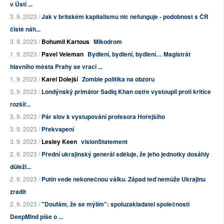
v Ústí ...
3. 9. 2023 /
Jak v britském kapitalismu nic nefunguje - podobnost s ČR
čistě náh...
3. 9. 2023 /
Bohumil Kartous
Mikodrom
1. 9. 2023 /
Pavel Veleman
Bydlení, bydlení, bydlení… Magistrát
hlavního města Prahy se vrací ...
1. 9. 2023 /
Karel Dolejší
Zombie politika na obzoru
3. 9. 2023 /
Londýnský primátor Sadiq Khan ostře vystoupil proti kritice
rozšíř...
3. 9. 2023 /
Pár slov k vystupování profesora Hořejšího
3. 9. 2023 /
Překvapení
3. 9. 2023 /
Lesley Keen
visionStatement
2. 9. 2023 /
Přední ukrajinský generál sděluje, že jeho jednotky dosáhly
důleži...
2. 9. 2023 /
Putin vede nekonečnou válku. Západ teď nemůže Ukrajinu
zradit
2. 9. 2023 /
"Doufám, že se mýlím": spoluzakladatel společnosti
DeepMind píše o ...