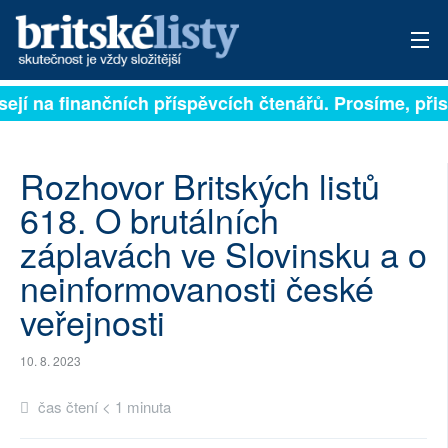
sejí na finančních příspěvcích čtenářů. Prosíme, přisp
PŘIHLÁSIT
AKTUÁLNÍ VYDÁNÍ
Rozhovor Britských listů
ARCHIV
618. O brutálních
záplavách ve Slovinsku a o
ROZHOVORY
neinformovanosti české
TÉMATA
veřejnosti
NEJČTENĚJŠÍ ZA 7 DNÍ
10. 8. 2023
AUTOŘI
čas čtení < 1 minuta
PŘÍSPĚVKY NA PROVOZ