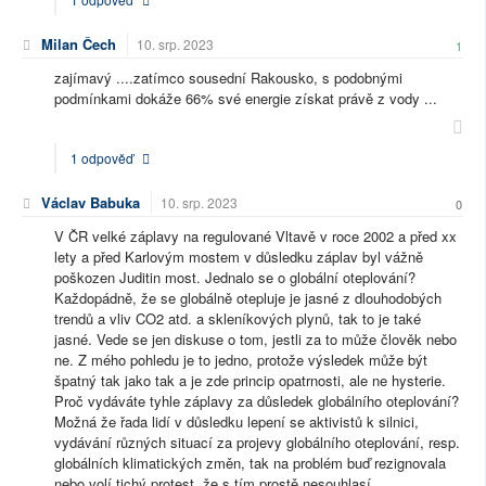
Milan Čech
10. srp. 2023
1
zajímavý ....zatímco sousední Rakousko, s podobnými
podmínkami dokáže 66% své energie získat právě z vody ...
1 odpověď
Václav Babuka
10. srp. 2023
0
V ČR velké záplavy na regulované Vltavě v roce 2002 a před xx
lety a před Karlovým mostem v důsledku záplav byl vážně
poškozen Juditin most. Jednalo se o globální oteplování?
Každopádně, že se globálně otepluje je jasné z dlouhodobých
trendů a vliv CO2 atd. a skleníkových plynů, tak to je také
jasné. Vede se jen diskuse o tom, jestli za to může člověk nebo
ne. Z mého pohledu je to jedno, protože výsledek může být
špatný tak jako tak a je zde princip opatrnosti, ale ne hysterie.
Proč vydáváte tyhle záplavy za důsledek globálního oteplování?
Možná že řada lidí v důsledku lepení se aktivistů k silnici,
vydávání různých situací za projevy globálního oteplování, resp.
globálních klimatických změn, tak na problém buď rezignovala
nebo volí tichý protest, že s tím prostě nesouhlasí.