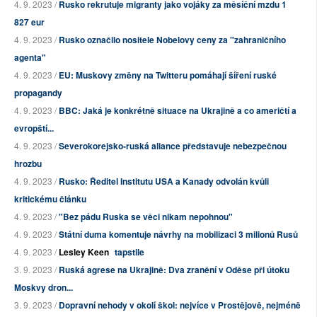
4. 9. 2023 /
Rusko rekrutuje migranty jako vojáky za měsíční mzdu 1
827 eur
4. 9. 2023 /
Rusko označilo nositele Nobelovy ceny za "zahraničního
agenta"
4. 9. 2023 /
EU: Muskovy změny na Twitteru pomáhají šíření ruské
propagandy
4. 9. 2023 /
BBC: Jaká je konkrétně situace na Ukrajině a co američtí a
evropští...
4. 9. 2023 /
Severokorejsko-ruská aliance představuje nebezpečnou
hrozbu
4. 9. 2023 /
Rusko: Ředitel Institutu USA a Kanady odvolán kvůli
kritickému článku
4. 9. 2023 /
"Bez pádu Ruska se věci nikam nepohnou"
4. 9. 2023 /
Státní duma komentuje návrhy na mobilizaci 3 milionů Rusů
4. 9. 2023 /
Lesley Keen
tapstile
3. 9. 2023 /
Ruská agrese na Ukrajině: Dva zranění v Oděse při útoku
Moskvy dron...
3. 9. 2023 /
Dopravní nehody v okolí škol: nejvíce v Prostějově, nejméně