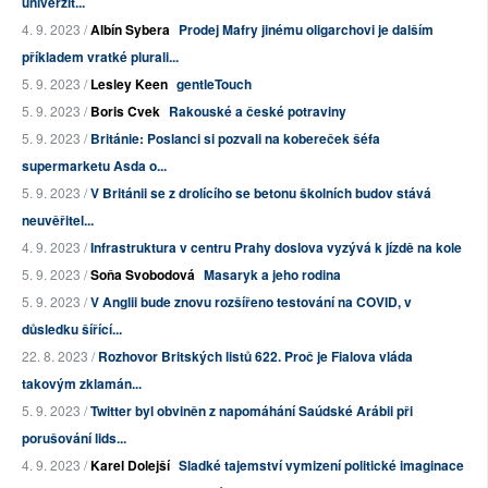
univerzit...
4. 9. 2023 /
Albín Sybera
Prodej Mafry jinému oligarchovi je dalším
příkladem vratké plurali...
5. 9. 2023 /
Lesley Keen
gentleTouch
5. 9. 2023 /
Boris Cvek
Rakouské a české potraviny
5. 9. 2023 /
Británie: Poslanci si pozvali na kobereček šéfa
supermarketu Asda o...
5. 9. 2023 /
V Británii se z drolícího se betonu školních budov stává
neuvěřitel...
4. 9. 2023 /
Infrastruktura v centru Prahy doslova vyzývá k jízdě na kole
5. 9. 2023 /
Soňa Svobodová
Masaryk a jeho rodina
5. 9. 2023 /
V Anglii bude znovu rozšířeno testování na COVID, v
důsledku šířící...
22. 8. 2023 /
Rozhovor Britských listů 622. Proč je Fialova vláda
takovým zklamán...
5. 9. 2023 /
Twitter byl obviněn z napomáhání Saúdské Arábii při
porušování lids...
4. 9. 2023 /
Karel Dolejší
Sladké tajemství vymizení politické imaginace