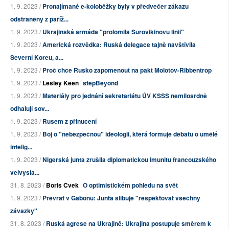
1. 9. 2023 /
Pronajímané e-koloběžky byly v předvečer zákazu
odstraněny z paříž...
1. 9. 2023 /
Ukrajinská armáda "prolomila Surovikinovu linii"
1. 9. 2023 /
Americká rozvědka: Ruská delegace tajně navštívila
Severní Koreu, a...
1. 9. 2023 /
Proč chce Rusko zapomenout na pakt Molotov-Ribbentrop
1. 9. 2023 /
Lesley Keen
stepBeyond
1. 9. 2023 /
Materiály pro jednání sekretariátu ÚV KSSS nemilosrdně
odhalují sov...
1. 9. 2023 /
Rusem z přinucení
1. 9. 2023 /
Boj o "nebezpečnou" ideologii, která formuje debatu o umělé
intelig...
1. 9. 2023 /
Nigerská junta zrušila diplomatickou imunitu francouzského
velvysla...
31. 8. 2023 /
Boris Cvek
O optimistickém pohledu na svět
1. 9. 2023 /
Převrat v Gabonu: Junta slibuje "respektovat všechny
závazky"
31. 8. 2023 /
Ruská agrese na Ukrajině: Ukrajina postupuje směrem k