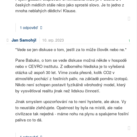
českých médiích stále něco jako sprosté slovo. Je to jedno z
mnoha neblahých dědictví Klause.
1 odpověď
Jan Samohýl
10. srp. 2023
1
"Vede se jen diskuse o tom, jestli za to může člověk nebo ne."
Pane Babuko, o tom se vede diskuse možná někde v hospodě
nebo v CEVRO institutu. Z odborného hlediska je to vyřešená
otázka už aspoň 30 let. Víme zcela přesně, kolik CO2 v
atmosféře pochází z fosilních paliv, na základě poměru izotopů.
Nikdo není schopen postavit fyzikálně věrohodný model, který
by vysvětloval realitu jinak než lidskou činností.
Jinak smyslem upozorňování na to není hysterie, ale akce. Vy
to neustále zlehčujete. Opatrnost by byla na místě, ale naše
civilizace tak nejedná - máme nohu na plynu a spalujeme fosilní
paliva co to dá.
1 odpověď