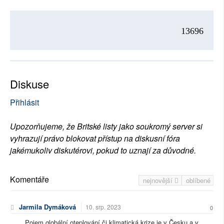
13696
Diskuse
Přihlásit
Upozorňujeme, že Britské listy jako soukromý server si
vyhrazují právo blokovat přístup na diskusní fóra
jakémukoliv diskutérovi, pokud to uznají za důvodné.
Komentáře
nejnovější
oblíbené
Jarmila Dymáková
10. srp. 2023
0
Pojem globální oteplování či klimatická krize je v Česku a v