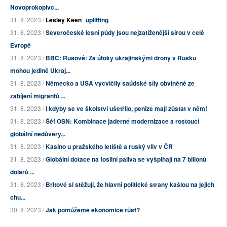
Novoprokopivc...
31. 8. 2023 /
Lesley Keen
uplifting
31. 8. 2023 /
Severočeské lesní půdy jsou nejzatíženější sírou v celé
Evropě
31. 8. 2023 /
BBC: Rusové: Za útoky ukrajinskými drony v Rusku
mohou jedině Ukraj...
31. 8. 2023 /
Německo a USA vycvičily saúdské síly obviněné ze
zabíjení migrantů ...
31. 8. 2023 /
I kdyby se ve školství ušetřilo, peníze mají zůstat v něm!
31. 8. 2023 /
Šéf OSN: Kombinace jaderné modernizace a rostoucí
globální nedůvěry...
31. 8. 2023 /
Kasino u pražského letiště a ruský vliv v ČR
31. 8. 2023 /
Globální dotace na fosilní paliva se vyšplhají na 7 bilionů
dolarů ...
31. 8. 2023 /
Britové si stěžují, že hlavní politické strany kašlou na jejich
chu...
30. 8. 2023 /
Jak pomůžeme ekonomice růst?