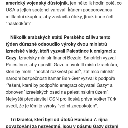
americký vojenský důstojník
, jen několik hodin poté, co
USA a jejich spojenci varovali Íránem podporovanou
militantní skupinu, aby zastavila útoky, jinak bude čelit
"následkům".
Několik arabských států Perského zálivu tento
týden důrazně odsoudilo výroky dvou ministrů
izraelské vlády, kteří vyzvali Palestince k emigraci z
Gazy
. Izraelský ministr financí Bezalel Smotrich vyzval
Palestince, aby opustili Gazu a uvolnili místo Izraelcům,
kteří by mohli "nechat rozkvést poušť", zatímco ministr
národní bezpečnosti Itamar Ben-Gvir vyzval k podpoře
"řešení, které by podpořilo emigraci obyvatel Gazy" a
obnovení izraelských osad na palestinském území.
Nejvyšší představitel OSN pro lidská práva Volker Türk
uvedl, že je těmito výroky "velmi znepokojen".
Tři Izraelci, kteří byli od útoků Hamásu 7. října
považováni za nezvěstné, jsou v pásmu Gazy drženi