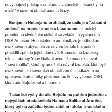
nový bojový přístup v souladu s vojenskými úspěchy na
místě" v severní oblasti pásma Gazy.
Benjamin Netanjahu prohlásil, že usiluje o "zásadní
změnu" na hranici Izraele s Libanonem.
Izraelský
premiér na čtvrtečním setkání se zvláštním vyslancem
USA Amosem Hochsteinem prohlásil, že je odhodlán
evakuované obyvatele ze severu Izraele bezpečně
přesídlit zpět do jejich domovů. Samostatně izraelský
ministr obrany Yoav Gallant uvedl, že musí existovat
"nová realita", která by umožnila návrat Izraelců, kteří byli
evakuováni ze severních oblastí země, s odkazem na
opakované přestřelky přes modrou linii vytyčenou OSN,
která odděluje Izrael a Libanon.
Tisíce lidí vyšly do ulic Bejrútu na pohřeb jednoho z
nejvyšších představitelů Hamásu Sáliha al-Arúrího,
který byl na začátku týdne zabit při útoku izraelského