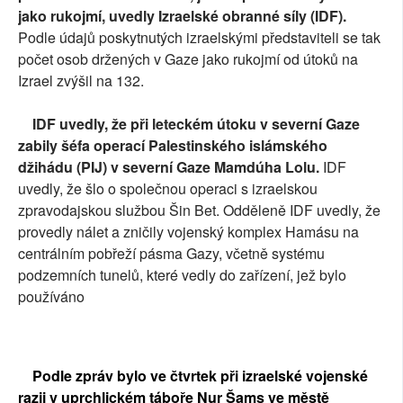
jako rukojmí, uvedly Izraelské obranné síly (IDF).
Podle údajů poskytnutých izraelskými představiteli se tak
počet osob držených v Gaze jako rukojmí od útoků na
Izrael zvýšil na 132.
IDF uvedly, že při leteckém útoku v severní Gaze
zabily šéfa operací Palestinského islámského
džihádu (PIJ) v severní Gaze Mamdúha Lolu.
IDF
uvedly, že šlo o společnou operaci s izraelskou
zpravodajskou službou Šin Bet. Odděleně IDF uvedly, že
provedly nálet a zničily vojenský komplex Hamásu na
centrálním pobřeží pásma Gazy, včetně systému
podzemních tunelů, které vedly do zařízení, jež bylo
používáno
Podle zpráv bylo ve čtvrtek při izraelské vojenské
razii v uprchlickém táboře Nur Šams ve městě