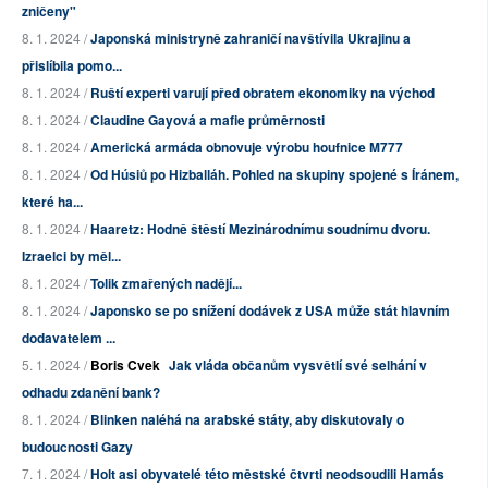
zničeny"
8. 1. 2024 /
Japonská ministryně zahraničí navštívila Ukrajinu a
přislíbila pomo...
8. 1. 2024 /
Ruští experti varují před obratem ekonomiky na východ
8. 1. 2024 /
Claudine Gayová a mafie průměrnosti
8. 1. 2024 /
Americká armáda obnovuje výrobu houfnice M777
8. 1. 2024 /
Od Húsiů po Hizballáh. Pohled na skupiny spojené s Íránem,
které ha...
8. 1. 2024 /
Haaretz: Hodně štěstí Mezinárodnímu soudnímu dvoru.
Izraelci by měl...
8. 1. 2024 /
Tolik zmařených nadějí...
8. 1. 2024 /
Japonsko se po snížení dodávek z USA může stát hlavním
dodavatelem ...
5. 1. 2024 /
Boris Cvek
Jak vláda občanům vysvětlí své selhání v
odhadu zdanění bank?
8. 1. 2024 /
Blinken naléhá na arabské státy, aby diskutovaly o
budoucnosti Gazy
7. 1. 2024 /
Holt asi obyvatelé této městské čtvrti neodsoudili Hamás