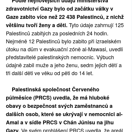
Podle nejnovějších údajů ministerstva
SOCIÁLNÍ SÍTĚ
zdravotnictví Gazy bylo od začátku války v
Gaze zabito více než 22 438 Palestinců, z nichž
RUBRIKY
Tyto údaje zahrnují 125
většinu tvoří ženy a děti.
Palestinců zabitých za posledních 24 hodin.
PLNÁ VERZE STRÁNEK
Nejméně 12 Palestinců bylo zabito při izraelském
útoku na dům v evakuační zóně al-Mawasi, uvedli
představitelé palestinských nemocnic. Výbuch
údajně zabil muže a jeho ženu, sedm jejich dětí a
tři další děti ve věku od pěti do 14 let.
Palestinská společnost Červeného
půlměsíce (PRCS) uvedla, že má hluboké
obavy o bezpečnost svých zaměstnanců a
dalších osob, které se ukrývají v nemocnici al-
Amal a v sídle PRCS v Chán Júnisu na jihu
Ve svém prohlášení PRCS uvedla, že areál
Gazy.