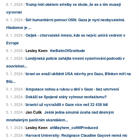
6. 1. 2024 /
Trump řekl obětem střelby ve škole, že se s tím musejí
vyrovnat
6. 1. 2024 /
Šéf humanitární pomoci OSN: Gaza je nyní neobyvatelná.
Hladomor je ...
6. 1. 2024 /
Osijek - chorvatské město, kde se nejvíc umírá vedrem v
Evropě
6. 1. 2024 /
Lesley Keen
theBalmOfGratitude
6. 1. 2024 /
Londýnská policie zahájila trestní vyšetřování podvodů v
souvislost...
5. 1. 2024 /
Izrael se snaží uklidnit USA návrhy pro Gazu, Blinken míří na
Blíz...
5. 1. 2024 /
Amputace nohou a rukou u dětí v Gaze - bez umrtvení
5. 1. 2024 /
Dokáží se Spojené státy vyhnout neofašismu?
5. 1. 2024 /
Izraelci už vyvraždili v Gaze více než 22 438 lidí
5. 1. 2024 /
Jan Čulík
Ještě jedna smutná úvaha nad děsivým
mnohaletým justičním skandálem...
5. 1. 2024 /
Lesley Keen
ahMayhem_colWIPreduced
5. 1. 2024 /
Harvard University: Rezignace Claudine Gayové nemá nic