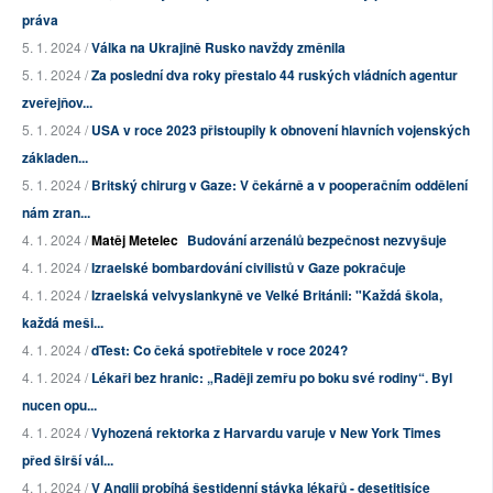
práva
5. 1. 2024 /
Válka na Ukrajině Rusko navždy změnila
5. 1. 2024 /
Za poslední dva roky přestalo 44 ruských vládních agentur
zveřejňov...
5. 1. 2024 /
USA v roce 2023 přistoupily k obnovení hlavních vojenských
základen...
5. 1. 2024 /
Britský chirurg v Gaze: V čekárně a v pooperačním oddělení
nám zran...
4. 1. 2024 /
Matěj Metelec
Budování arzenálů bezpečnost nezvyšuje
4. 1. 2024 /
Izraelské bombardování civilistů v Gaze pokračuje
4. 1. 2024 /
Izraelská velvyslankyně ve Velké Británii: "Každá škola,
každá meši...
4. 1. 2024 /
dTest: Co čeká spotřebitele v roce 2024?
4. 1. 2024 /
Lékaři bez hranic: „Raději zemřu po boku své rodiny“. Byl
nucen opu...
4. 1. 2024 /
Vyhozená rektorka z Harvardu varuje v New York Times
před širší vál...
4. 1. 2024 /
V Anglii probíhá šestidenní stávka lékařů - desetitisíce