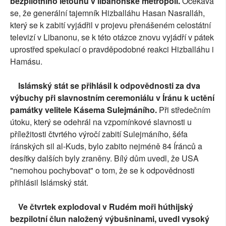
bezpilotního letounu v libanonské metropoli.
Očekává
se, že generální tajemník Hizballáhu Hasan Nasralláh,
který se k zabití vyjádřil v projevu přenášeném celostátní
televizí v Libanonu, se k této otázce znovu vyjádří v pátek
uprostřed spekulací o pravděpodobné reakci Hizballáhu i
Hamásu.
Islámský stát se přihlásil k odpovědnosti za dva
výbuchy při slavnostním ceremoniálu v Íránu k uctění
památky velitele Kásema Sulejmáního.
Při středečním
útoku, který se odehrál na vzpomínkové slavnosti u
příležitosti čtvrtého výročí zabití Sulejmáního, šéfa
íránských sil al-Kuds, bylo zabito nejméně 84 Íránců a
desítky dalších byly zraněny. Bílý dům uvedl, že USA
"nemohou pochybovat" o tom, že se k odpovědnosti
přihlásil Islámský stát.
Ve čtvrtek explodoval v Rudém moři húthijský
bezpilotní člun naložený výbušninami, uvedl vysoký