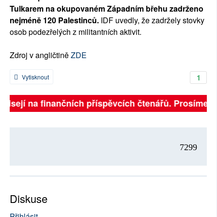
Tulkarem na okupovaném Západním břehu zadrženo
nejméně 120 Palestinců.
IDF uvedly, že zadržely stovky
osob podezřelých z militantních aktivit.
Zdroj v angličtině
ZDE
1
Vytisknout
ávisejí na finančních příspěvcích čtenářů. Prosíme, př
7299
Diskuse
Přihlásit