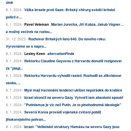
útok
8. 1. 2024 /
Válka Izraele proti Gaze: Britský chirurg svědčí britské
policii o ...
8. 1. 2024 /
Pavel Veleman
Marian Jurečka, Jiří Kobza, Jakub Vágner…
a možný večírek na rozlou...
31. 12. 2023 /
Rozhovor Britských listů 640. Do nového roku:
Vyrovnáme se s napro...
8. 1. 2024 /
Lesley Keen
altercationFinds
8. 1. 2024 /
Rektorku Claudine Gayovou z Harvardu donutili rezignovat
za "plagi...
8. 1. 2024 /
Rektorku Harvardu vyhodili rasisti. Rozhodli se zlikvidovat
osobu, ...
8. 1. 2024 /
Myši mají iracionální tendenci uklízet nepořádek do krabice
8. 1. 2024 /
Izrael skončil na severu Gazy. Vytvořil tam absolutní spoušť
8. 1. 2024 /
"Putinismus je víc než Putin. Je to plnohodnotná ideologie"
8. 1. 2024 /
Severní Korea provádí vojenská cvičení poblíž
jihokorejského pohran...
8. 1. 2024 /
Izrael: "Velitelské struktury Hamásu na severu Gazy jsou