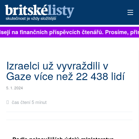
sejí na finančních příspěvcích čtenářů. Prosíme, přisp
PŘIHLÁSIT
AKTUÁLNÍ VYDÁNÍ
ARCHIV
Izraelci už vyvraždili v
Gaze více než 22 438 lidí
ROZHOVORY
5. 1. 2024
TÉMATA
čas čtení 5 minut
NEJČTENĚJŠÍ ZA 7 DNÍ
AUTOŘI
PŘÍSPĚVKY NA PROVOZ