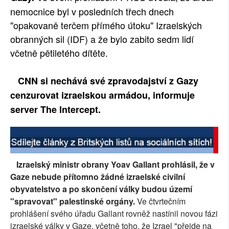
nemocnice byl v posledních třech dnech
"opakovaně terčem přímého útoku" Izraelských
obranných sil (IDF) a že bylo zabito sedm lidí
včetně pětiletého dítěte.
CNN si nechává své zpravodajství z Gazy
cenzurovat izraelskou armádou, informuje
server The Intercept.
Izraelský ministr obrany Yoav Gallant prohlásil, že v
Gaze nebude přítomno žádné izraelské civilní
obyvatelstvo a po skončení války budou území
"spravovat" palestinské orgány.
Ve čtvrtečním
prohlášení svého úřadu Gallant rovněž nastínil novou fázi
izraelské války v Gaze, včetně toho, že Izrael "přejde na