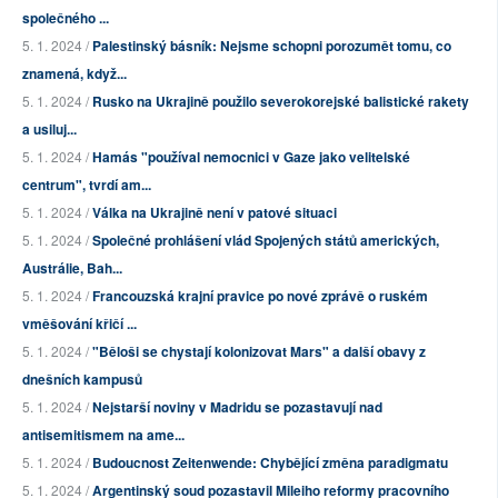
společného ...
5. 1. 2024 /
Palestinský básník: Nejsme schopni porozumět tomu, co
znamená, když...
5. 1. 2024 /
Rusko na Ukrajině použilo severokorejské balistické rakety
a usiluj...
5. 1. 2024 /
Hamás "používal nemocnici v Gaze jako velitelské
centrum", tvrdí am...
5. 1. 2024 /
Válka na Ukrajině není v patové situaci
5. 1. 2024 /
Společné prohlášení vlád Spojených států amerických,
Austrálie, Bah...
5. 1. 2024 /
Francouzská krajní pravice po nové zprávě o ruském
vměšování křičí ...
5. 1. 2024 /
"Běloši se chystají kolonizovat Mars" a další obavy z
dnešních kampusů
5. 1. 2024 /
Nejstarší noviny v Madridu se pozastavují nad
antisemitismem na ame...
5. 1. 2024 /
Budoucnost Zeitenwende: Chybějící změna paradigmatu
5. 1. 2024 /
Argentinský soud pozastavil Mileiho reformy pracovního