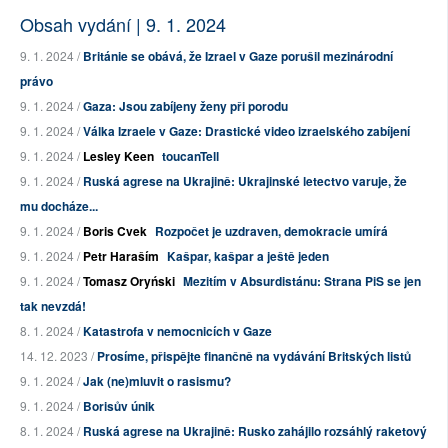
Obsah vydání | 9. 1. 2024
9. 1. 2024 /
Británie se obává, že Izrael v Gaze porušil mezinárodní
právo
9. 1. 2024 /
Gaza: Jsou zabíjeny ženy při porodu
9. 1. 2024 /
Válka Izraele v Gaze: Drastické video izraelského zabíjení
9. 1. 2024 /
Lesley Keen
toucanTell
9. 1. 2024 /
Ruská agrese na Ukrajině: Ukrajinské letectvo varuje, že
mu docháze...
9. 1. 2024 /
Boris Cvek
Rozpočet je uzdraven, demokracie umírá
9. 1. 2024 /
Petr Haraším
Kašpar, kašpar a ještě jeden
9. 1. 2024 /
Tomasz Oryński
Mezitím v Absurdistánu: Strana PiS se jen
tak nevzdá!
8. 1. 2024 /
Katastrofa v nemocnicích v Gaze
14. 12. 2023 /
Prosíme, přispějte finančně na vydávání Britských listů
9. 1. 2024 /
Jak (ne)mluvit o rasismu?
9. 1. 2024 /
Borisův únik
8. 1. 2024 /
Ruská agrese na Ukrajině: Rusko zahájilo rozsáhlý raketový