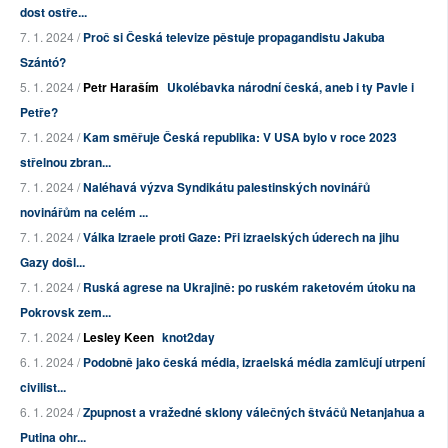
dost ostře...
7. 1. 2024 /
Proč si Česká televize pěstuje propagandistu Jakuba
Szántó?
5. 1. 2024 /
Petr Haraším
Ukolébavka národní česká, aneb i ty Pavle i
Petře?
7. 1. 2024 /
Kam směřuje Česká republika: V USA bylo v roce 2023
střelnou zbran...
7. 1. 2024 /
Naléhavá výzva Syndikátu palestinských novinářů
novinářům na celém ...
7. 1. 2024 /
Válka Izraele proti Gaze: Při izraelských úderech na jihu
Gazy došl...
7. 1. 2024 /
Ruská agrese na Ukrajině: po ruském raketovém útoku na
Pokrovsk zem...
7. 1. 2024 /
Lesley Keen
knot2day
6. 1. 2024 /
Podobně jako česká média, izraelská média zamlčují utrpení
civilist...
6. 1. 2024 /
Zpupnost a vražedné sklony válečných štváčů Netanjahua a
Putina ohr...