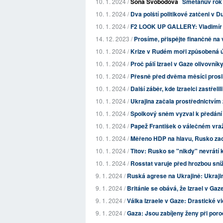
10. 1. 2024 /
Soňa Svobodová
Smetanův rok
10. 1. 2024 /
Dva polští politikové zatčeni v 
10. 1. 2024 /
F2 LOOK UP GALLERY: Vladimír 
14. 12. 2023 /
Prosíme, přispějte finančně na 
10. 1. 2024 /
Krize v Rudém moři způsobená ú
10. 1. 2024 /
Proč pálí Izrael v Gaze olivovník
10. 1. 2024 /
Přesně před dvěma měsíci prosily
10. 1. 2024 /
Další záběr, kde Izraelci zastřelili
10. 1. 2024 /
Ukrajina začala prostřednictvím
10. 1. 2024 /
Spolkový sněm vyzval k předání st
10. 1. 2024 /
Papež František o válečném vražd
10. 1. 2024 /
Měřeno HDP na hlavu, Rusko zao
10. 1. 2024 /
Titov: Rusko se "nikdy" nevrátí
10. 1. 2024 /
Rosstat varuje před hrozbou sníž
9. 1. 2024 /
Ruská agrese na Ukrajině: Ukrajin
9. 1. 2024 /
Británie se obává, že Izrael v Gaz
9. 1. 2024 /
Válka Izraele v Gaze: Drastické vi
9. 1. 2024 /
Gaza: Jsou zabíjeny ženy při por