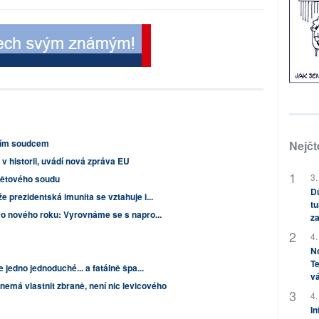
ním soudcem
Nejčt
v historii, uvádí nová zpráva EU
3.
Světového soudu
Dů
 prezidentská imunita se vztahuje i...
tu
Do nového roku: Vyrovnáme se s napro...
za
4.
No
Te
 jedno jednoduché... a fatálně špa...
vá
 nemá vlastnit zbraně, není nic levicového
4.
In