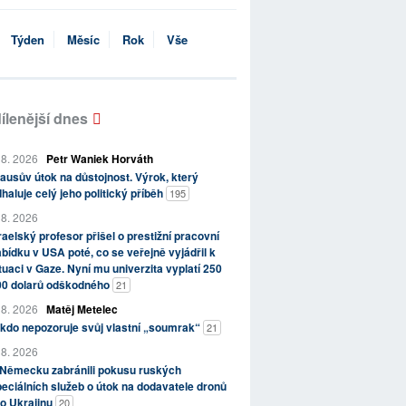
Týden
Měsíc
Rok
Vše
ílenější dnes
 8. 2026
Petr Waniek Horváth
ausův útok na důstojnost. Výrok, který
haluje celý jeho politický příběh
195
 8. 2026
raelský profesor přišel o prestižní pracovní
bídku v USA poté, co se veřejně vyjádřil k
tuaci v Gaze. Nyní mu univerzita vyplatí 250
00 dolarů odškodného
21
 8. 2026
Matěj Metelec
kdo nepozoruje svůj vlastní „soumrak“
21
 8. 2026
 Německu zabránili pokusu ruských
eciálních služeb o útok na dodavatele dronů
o Ukrajinu
20