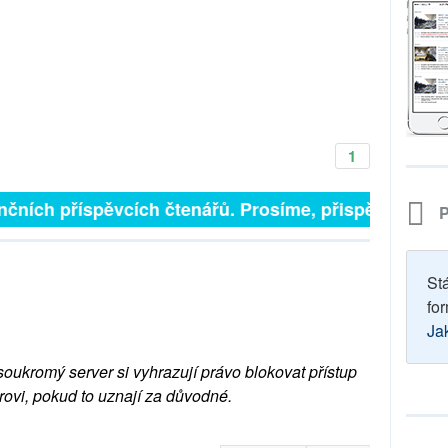
1
nčních příspěvcích čtenářů. Prosíme, přispějte. ➥
P
St
for
Ja
soukromý server si vyhrazují právo blokovat přístup
rovi, pokud to uznají za důvodné.