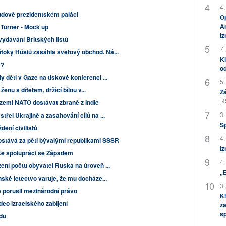
4.
Dudově prezidentském paláci
Op
Am
Turner - Mock up
i
vydávání Britských listů
7.
toky Húsiů zasáhla světový obchod. Ná...
Kl
y?
od
 děti v Gaze na tiskové konferenci ...
5.
 ženu s dítětem, držící bílou v...
Zá
4
 zemí NATO dostávat zbraně z Indie
3.
řel Ukrajině a zasahování cílů na ...
S
ění civilistů
4.
stává za pěti bývalými republikami SSSR
Iz
 ke spolupráci se Západem
4.
ení počtu obyvatel Ruska na úroveň ...
„
ské letectvo varuje, že mu docháze...
3.
e porušil mezinárodní právo
Kl
deo izraelského zabíjení
za
s
odu