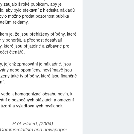
by zaujalo široké publikum, aby je
lo, aby bylo efektivní z hlediska nákladů
bylo možno prodat pozornost publika
telům reklamy.
kem je, že jsou přehlíženy příběhy, které
ly pohoršit, a přednost dostávají
y, které jsou přijatelné a zábavné pro
počet čtenářů.
y, jejichž zpracování je nákladné, jsou
vány nebo opomíjeny, nevšímavě jsou
zeny také ty příběhy, které jsou finančně
ní.
 vede k homogenizaci obsahu novin, k
vání o bezpečných otázkách a omezení
názorů a vyjadřovaných myšlenek.
R.G. Picard, (2004)
“Commercialism and newspaper