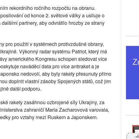
ním rekordního ročního rozpočtu na obranu.
posilování od konce 2. světové války a usiluje o
 dalšími partnery, aby odvrátilo hrozby ze strany
y pro použití v systémech protivzdušné obrany,
Ukrajině. Výkonný radar systému Patriot, který má
rávy amerického Kongresu schopen sledovat více
skytuje naváděcí data pro více antiraket a je
Japonsko nedovolí, aby byly rakety přesunuty přímo
u doplnit vlastní zásoby Spojených států, což jim
jině další podporu.
ké rakety zasáhnou ozbrojené síly Ukrajiny, za
inisterstva zahraničí Maria Zacharovová varovala,
sledky pro vztahy mezi Ruskem a Japonskem.