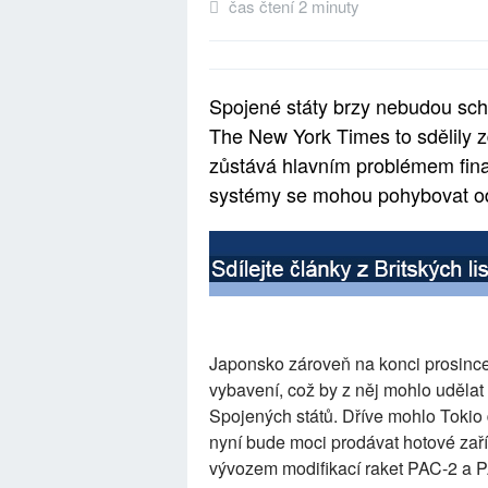
čas čtení 2 minuty
Spojené státy brzy nebudou scho
The New York Times to sdělily 
zůstává hlavním problémem fina
systémy se mohou pohybovat od 
Japonsko zároveň na konci prosinc
vybavení, což by z něj mohlo udělat
Spojených států. Dříve mohlo Tokio
nyní bude moci prodávat hotové zař
vývozem modifikací raket PAC-2 a P