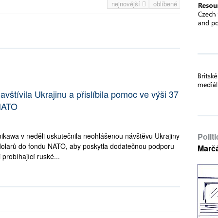
nejnovější
oblíbené
vštívila Ukrajinu a přislíbila pomoc ve výši 37
 NATO
ikawa v neděli uskutečnila neohlášenou návštěvu Ukrajiny
Polit
nů dolarů do fondu NATO, aby poskytla dodatečnou podporu
Marč
robíhající ruské...