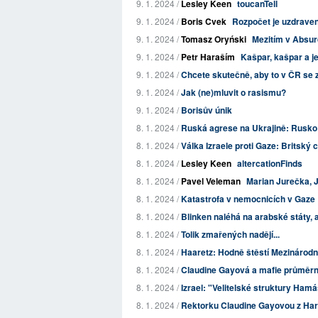
9. 1. 2024 /
Lesley Keen
toucanTell
9. 1. 2024 /
Boris Cvek
Rozpočet je uzdrave
9. 1. 2024 /
Tomasz Oryński
Mezitím v Absurd
9. 1. 2024 /
Petr Haraším
Kašpar, kašpar a j
9. 1. 2024 /
Chcete skutečně, aby to v ČR se 
9. 1. 2024 /
Jak (ne)mluvit o rasismu?
9. 1. 2024 /
Borisův únik
8. 1. 2024 /
Ruská agrese na Ukrajině: Rusko 
8. 1. 2024 /
Válka Izraele proti Gaze: Britský ch
8. 1. 2024 /
Lesley Keen
altercationFinds
8. 1. 2024 /
Pavel Veleman
Marian Jurečka, J
8. 1. 2024 /
Katastrofa v nemocnicích v Gaze
8. 1. 2024 /
Blinken naléhá na arabské státy,
8. 1. 2024 /
Tolik zmařených nadějí...
8. 1. 2024 /
Haaretz: Hodně štěstí Mezinárodní
8. 1. 2024 /
Claudine Gayová a mafie průměrn
8. 1. 2024 /
Izrael: "Velitelské struktury Ham
8. 1. 2024 /
Rektorku Claudine Gayovou z Harva