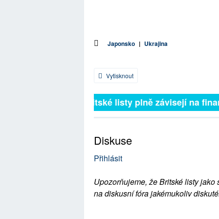
Japonsko
|
Ukrajina
Vytisknout
Britské listy plně závisejí na fina
Diskuse
Přihlásit
Upozorňujeme, že Britské listy jako 
na diskusní fóra jakémukoliv diskuté