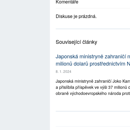
Komentáře
Diskuse je prázdná.
Související články
Japonská ministryně zahraničí na
milionů dolarů prostřednictvím
8. 1. 2024
Japonská ministryně zahraničí Joko Kam
a přislíbila příspěvek ve výši 37 milio
obraně východoevropského národa proti p