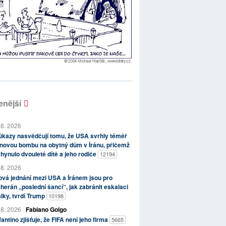
enější
 8. 2026
kazy nasvědčují tomu, že USA svrhly téměř
novou bombu na obytný dům v Íránu, přičemž
hynulo dvouleté dítě a jeho rodiče
12194
 8. 2026
vá jednání mezi USA a Íránem jsou pro
herán „poslední šancí“, jak zabránit eskalaci
lky, tvrdí Trump
10198
 8. 2026
Fabiano Golgo
fantino zjišťuje, že FIFA není jeho firma
5665