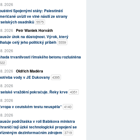
 8. 2026
uštěni Spojenými státy: Palestinští
eričané uvízli ve vlně násilí ze strany
zraelských osadníků
5575
 8. 2026
Petr Waniek Horváth
ausův útok na důstojnost. Výrok, který
haluje celý jeho politický příběh
5559
 8. 2026
hada trvanlivosti římského betonu rozluštěna
522
 8. 2026
Oldřich Maděra
potřeba vody v JE Dukovany
4395
 8. 2026
raelské vraždění pokračuje. Řeky krve
4351
 8. 2026
Evropa v ceutském testu neuspěla“
4140
 8. 2026
ausův podržtaška v roli Babišova ministra
hraničí tají úzké technologické propojení se
přízněným dezinformačním zdrojem
3719