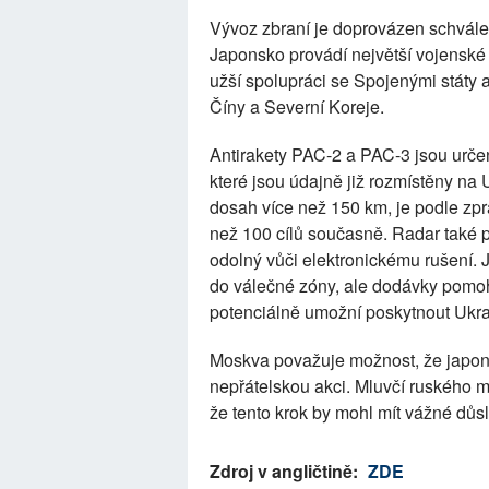
Vývoz zbraní je doprovázen schvále
Japonsko provádí největší vojenské 
užší spolupráci se Spojenými státy a
Číny a Severní Koreje.
Antirakety PAC-2 a PAC-3 jsou určen
které jsou údajně již rozmístěny na 
dosah více než 150 km, je podle zp
než 100 cílů současně. Radar také po
odolný vůči elektronickému rušení. 
do válečné zóny, ale dodávky pomoho
potenciálně umožní poskytnout Ukra
Moskva považuje možnost, že japons
nepřátelskou akci. Mluvčí ruského m
že tento krok by mohl mít vážné dů
Zdroj v angličtině:
ZDE