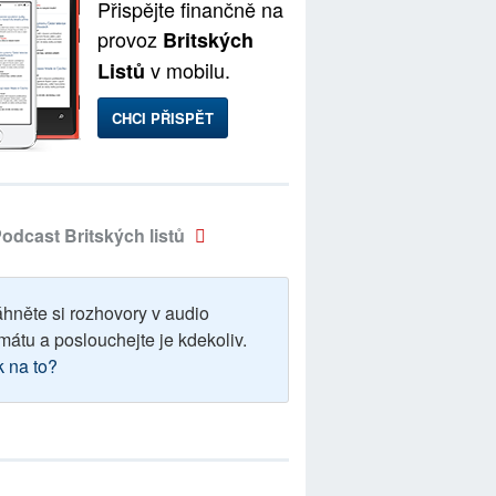
Přispějte finančně na
provoz
Britských
v mobilu.
Listů
CHCI PŘISPĚT
odcast Britských listů
áhněte si rozhovory v audio
mátu a poslouchejte je kdekoliv.
k na to?