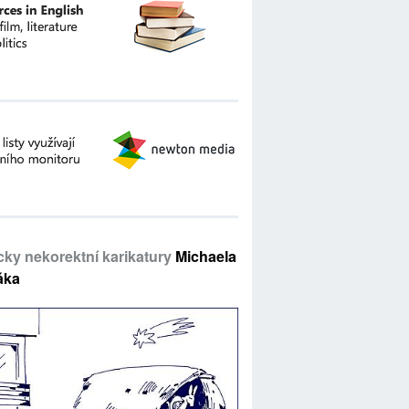
icky nekorektní karikatury
Michaela
áka