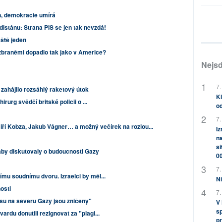
n, demokracie umírá
istánu: Strana PiS se jen tak nevzdá!
eště jeden
zbraněmi dopadlo tak jako v Americe?
Nejsd
7.
zahájilo rozsáhlý raketový útok
Kl
irurg svědčí britské policii o ...
od
7.
iří Kobza, Jakub Vágner… a možný večírek na rozlou...
Iz
na
si
 aby diskutovaly o budoucnosti Gazy
0
7.
mu soudnímu dvoru. Izraelci by měl...
Ni
osti
7.
ásu na severu Gazy jsou zničeny"
V
sp
rdu donutili rezignovat za "plagi...
pr