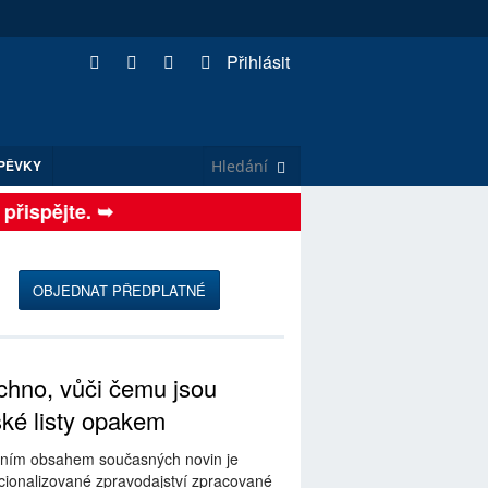
Přihlásit
PĚVKY
řispějte. ➥
OBJEDNAT PŘEDPLATNÉ
hno, vůči čemu jsou
ské listy opakem
ním obsahem současných novin je
ionalizované zpravodajství zpracované