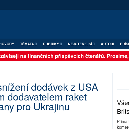
HOVORY
TÉMATA
RUBRIKY
NEJČTENĚJŠÍ
AUTOŘI
PŘÍS
ávisejí na finančních příspěvcích čtenářů. Prosíme, p
snížení dodávek z USA
m dodavatelem raket
Všec
any pro Ukrajinu
Brit
Primár
komerc