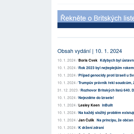
Obsah vydání | 10. 1. 2024
10. 1. 2024 /
Boris Cvek
Kdybych byl ústav
10. 1. 2024 /
Rok 2023 byl nejteplejším rokem 
10. 1. 2024 /
Případ genocidy proti Izraeli u 
10. 1. 2024 /
Trumpův právník řekl soudcům, že
31. 12. 2023 /
Rozhovor Britských listů 640. 
10. 1. 2024 /
Nejezděte do Izraele!
10. 1. 2024 /
Lesley Keen
inBuilt
10. 1. 2024 /
Na každý složitý problém existuje
10. 1. 2024 /
Jan Čulík
Na principu, že občan
10. 1. 2024 /
K držení zdraní