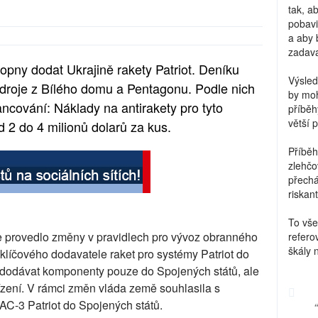
tak, a
pobavi
a aby 
zadava
pny dodat Ukrajině rakety Patriot. Deníku
Výsled
zdroje z Bílého domu a Pentagonu. Podle nich
by moh
ncování: Náklady na antirakety pro tyto
příběh
větší 
2 do 4 milionů dolarů za kus.
Příběh
zlehčo
přechá
riskant
To vše
e provedlo změny v pravidlech pro vývoz obranného
refero
škály 
 klíčového dodavatele raket pro systémy Patriot do
 dodávat komponenty pouze do Spojených států, ale
ízení. V rámci změn vláda země souhlasila s
AC-3 Patriot do Spojených států.