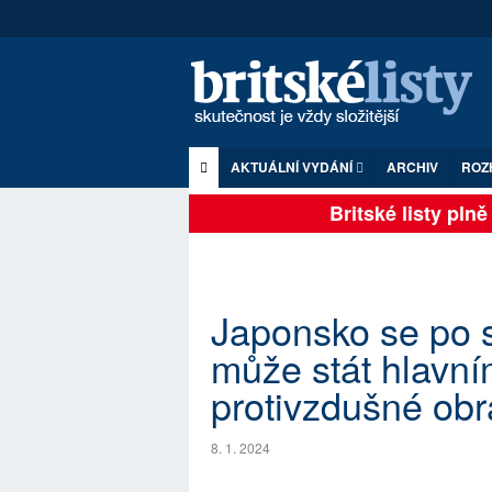
AKTUÁLNÍ VYDÁNÍ
ARCHIV
ROZ
Britské listy plně z
Japonsko se po 
může stát hlavní
protivzdušné obr
8. 1. 2024