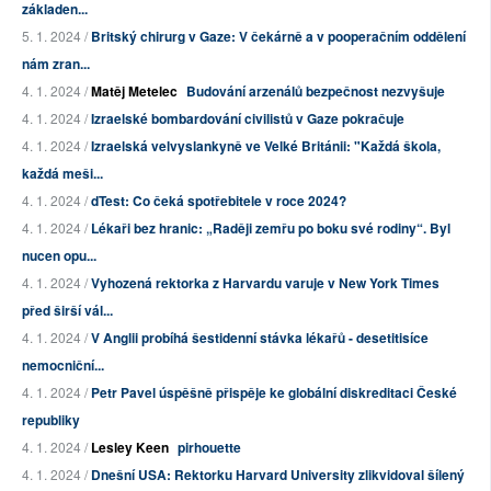
základen...
5. 1. 2024 /
Britský chirurg v Gaze: V čekárně a v pooperačním oddělení
nám zran...
4. 1. 2024 /
Matěj Metelec
Budování arzenálů bezpečnost nezvyšuje
4. 1. 2024 /
Izraelské bombardování civilistů v Gaze pokračuje
4. 1. 2024 /
Izraelská velvyslankyně ve Velké Británii: "Každá škola,
každá meši...
4. 1. 2024 /
dTest: Co čeká spotřebitele v roce 2024?
4. 1. 2024 /
Lékaři bez hranic: „Raději zemřu po boku své rodiny“. Byl
nucen opu...
4. 1. 2024 /
Vyhozená rektorka z Harvardu varuje v New York Times
před širší vál...
4. 1. 2024 /
V Anglii probíhá šestidenní stávka lékařů - desetitisíce
nemocniční...
4. 1. 2024 /
Petr Pavel úspěšně přispěje ke globální diskreditaci České
republiky
4. 1. 2024 /
Lesley Keen
pirhouette
4. 1. 2024 /
Dnešní USA: Rektorku Harvard University zlikvidoval šílený