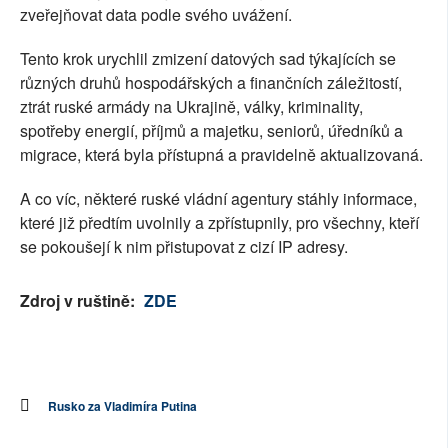
zveřejňovat data podle svého uvážení.
Tento krok urychlil zmizení datových sad týkajících se
různých druhů hospodářských a finančních záležitostí,
ztrát ruské armády na Ukrajině, války, kriminality,
spotřeby energií, příjmů a majetku, seniorů, úředníků a
migrace, která byla přístupná a pravidelně aktualizovaná.
A co víc, některé ruské vládní agentury stáhly informace,
které již předtím uvolnily a zpřístupnily, pro všechny, kteří
se pokoušejí k nim přistupovat z cizí IP adresy.
Zdroj v ruštině:
ZDE
Rusko za Vladimíra Putina