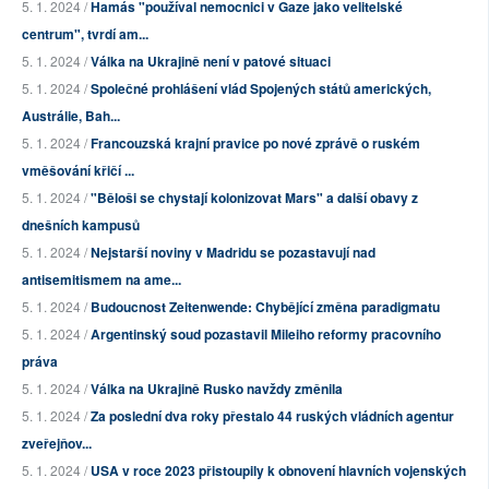
5. 1. 2024 /
Hamás "používal nemocnici v Gaze jako velitelské
centrum", tvrdí am...
5. 1. 2024 /
Válka na Ukrajině není v patové situaci
5. 1. 2024 /
Společné prohlášení vlád Spojených států amerických,
Austrálie, Bah...
5. 1. 2024 /
Francouzská krajní pravice po nové zprávě o ruském
vměšování křičí ...
5. 1. 2024 /
"Běloši se chystají kolonizovat Mars" a další obavy z
dnešních kampusů
5. 1. 2024 /
Nejstarší noviny v Madridu se pozastavují nad
antisemitismem na ame...
5. 1. 2024 /
Budoucnost Zeitenwende: Chybějící změna paradigmatu
5. 1. 2024 /
Argentinský soud pozastavil Mileiho reformy pracovního
práva
5. 1. 2024 /
Válka na Ukrajině Rusko navždy změnila
5. 1. 2024 /
Za poslední dva roky přestalo 44 ruských vládních agentur
zveřejňov...
5. 1. 2024 /
USA v roce 2023 přistoupily k obnovení hlavních vojenských