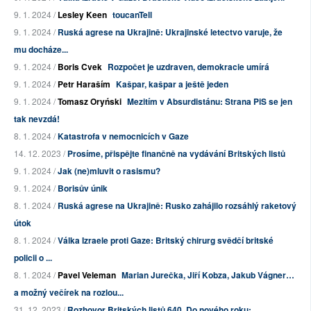
9. 1. 2024 /
Lesley Keen
toucanTell
9. 1. 2024 /
Ruská agrese na Ukrajině: Ukrajinské letectvo varuje, že
mu docháze...
9. 1. 2024 /
Boris Cvek
Rozpočet je uzdraven, demokracie umírá
9. 1. 2024 /
Petr Haraším
Kašpar, kašpar a ještě jeden
9. 1. 2024 /
Tomasz Oryński
Mezitím v Absurdistánu: Strana PiS se jen
tak nevzdá!
8. 1. 2024 /
Katastrofa v nemocnicích v Gaze
14. 12. 2023 /
Prosíme, přispějte finančně na vydávání Britských listů
9. 1. 2024 /
Jak (ne)mluvit o rasismu?
9. 1. 2024 /
Borisův únik
8. 1. 2024 /
Ruská agrese na Ukrajině: Rusko zahájilo rozsáhlý raketový
útok
8. 1. 2024 /
Válka Izraele proti Gaze: Britský chirurg svědčí britské
policii o ...
8. 1. 2024 /
Pavel Veleman
Marian Jurečka, Jiří Kobza, Jakub Vágner…
a možný večírek na rozlou...
31. 12. 2023 /
Rozhovor Britských listů 640. Do nového roku: