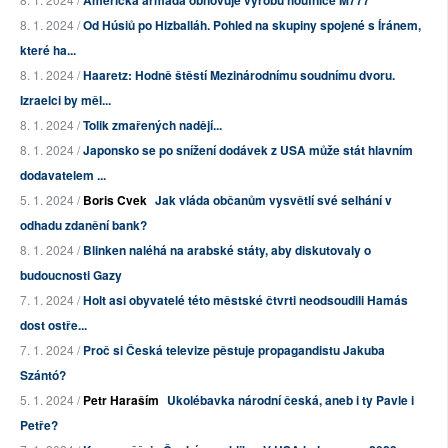
Americká armáda obnovuje výrobu houfnice M777
8. 1. 2024 /
Od Húsiů po Hizballáh. Pohled na skupiny spojené s Íránem,
které ha...
8. 1. 2024 /
Haaretz: Hodně štěstí Mezinárodnímu soudnímu dvoru.
Izraelci by měl...
8. 1. 2024 /
Tolik zmařených nadějí...
8. 1. 2024 /
Japonsko se po snížení dodávek z USA může stát hlavním
dodavatelem ...
5. 1. 2024 /
Boris Cvek
Jak vláda občanům vysvětlí své selhání v
odhadu zdanění bank?
8. 1. 2024 /
Blinken naléhá na arabské státy, aby diskutovaly o
budoucnosti Gazy
7. 1. 2024 /
Holt asi obyvatelé této městské čtvrti neodsoudili Hamás
dost ostře...
7. 1. 2024 /
Proč si Česká televize pěstuje propagandistu Jakuba
Szántó?
5. 1. 2024 /
Petr Haraším
Ukolébavka národní česká, aneb i ty Pavle i
Petře?