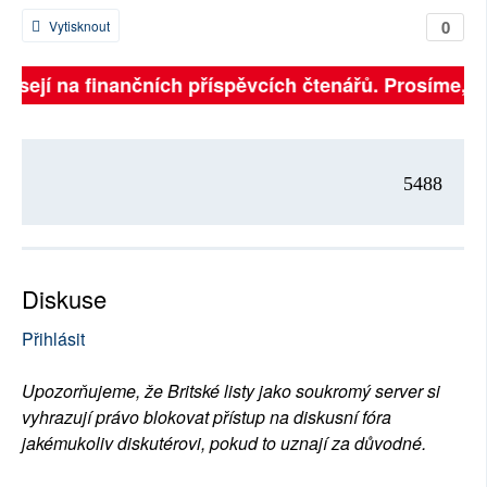
0
Vytisknout
visejí na finančních příspěvcích čtenářů. Prosíme, př
5488
Diskuse
Přihlásit
Upozorňujeme, že Britské listy jako soukromý server si
vyhrazují právo blokovat přístup na diskusní fóra
jakémukoliv diskutérovi, pokud to uznají za důvodné.