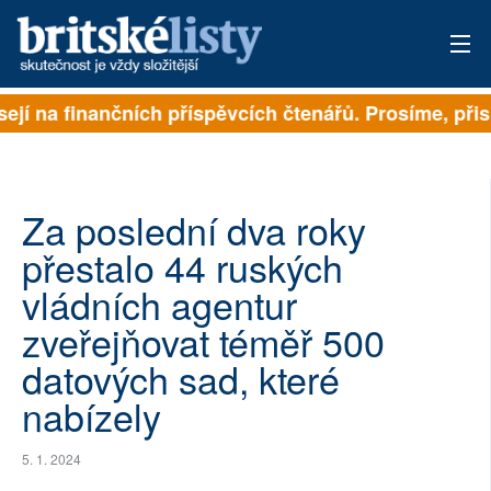
sejí na finančních příspěvcích čtenářů. Prosíme, přisp
PŘIHLÁSIT
AKTUÁLNÍ VYDÁNÍ
ARCHIV
Za poslední dva roky
přestalo 44 ruských
ROZHOVORY
vládních agentur
TÉMATA
zveřejňovat téměř 500
datových sad, které
NEJČTENĚJŠÍ ZA 7 DNÍ
nabízely
AUTOŘI
5. 1. 2024
PŘÍSPĚVKY NA PROVOZ