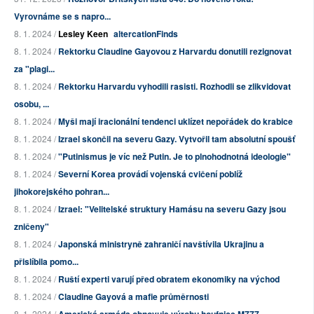
Vyrovnáme se s napro...
8. 1. 2024 /
Lesley Keen
altercationFinds
8. 1. 2024 /
Rektorku Claudine Gayovou z Harvardu donutili rezignovat
za "plagi...
8. 1. 2024 /
Rektorku Harvardu vyhodili rasisti. Rozhodli se zlikvidovat
osobu, ...
8. 1. 2024 /
Myši mají iracionální tendenci uklízet nepořádek do krabice
8. 1. 2024 /
Izrael skončil na severu Gazy. Vytvořil tam absolutní spoušť
8. 1. 2024 /
"Putinismus je víc než Putin. Je to plnohodnotná ideologie"
8. 1. 2024 /
Severní Korea provádí vojenská cvičení poblíž
jihokorejského pohran...
8. 1. 2024 /
Izrael: "Velitelské struktury Hamásu na severu Gazy jsou
zničeny"
8. 1. 2024 /
Japonská ministryně zahraničí navštívila Ukrajinu a
přislíbila pomo...
8. 1. 2024 /
Ruští experti varují před obratem ekonomiky na východ
8. 1. 2024 /
Claudine Gayová a mafie průměrnosti
8. 1. 2024 /