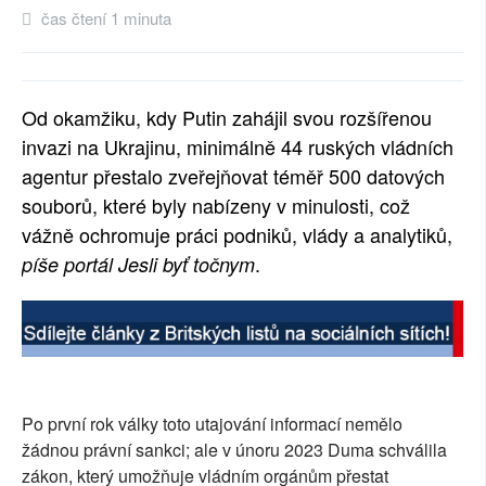
čas čtení 1 minuta
SOCIÁLNÍ SÍTĚ
RUBRIKY
Od okamžiku, kdy Putin zahájil svou rozšířenou
PLNÁ VERZE STRÁNEK
invazi na Ukrajinu, minimálně 44 ruských vládních
agentur přestalo zveřejňovat téměř 500 datových
souborů, které byly nabízeny v minulosti, což
vážně ochromuje práci podniků, vlády a analytiků,
.
píše portál Jesli byť točnym
Po první rok války toto utajování informací nemělo
žádnou právní sankci; ale v únoru 2023 Duma schválila
zákon, který umožňuje vládním orgánům přestat