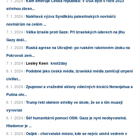
7. 1. 2024 /
Kam směřuje Česká republika: V USA bylo v roce 2023
střelnou zbran...
7. 1. 2024 /
Naléhavá výzva Syndikátu palestinských novinářů
novinářům na celém ...
7. 1. 2024 /
Válka Izraele proti Gaze: Při izraelských úderech na jihu
Gazy došl...
7. 1. 2024 /
Ruská agrese na Ukrajině: po ruském raketovém útoku na
Pokrovsk zem...
7. 1. 2024 /
Lesley Keen
knot2day
6. 1. 2024 /
Podobně jako česká média, izraelská média zamlčují utrpení
civilist...
6. 1. 2024 /
Zpupnost a vražedné sklony válečných štváčů Netanjahua a
Putina ohr...
6. 1. 2024 /
Trump řekl obětem střelby ve škole, že se s tím musejí
vyrovnat
6. 1. 2024 /
Šéf humanitární pomoci OSN: Gaza je nyní neobyvatelná.
Hladomor je ...
6. 1. 2024 /
Osijek - chorvatské město, kde se nejvíc umírá vedrem v