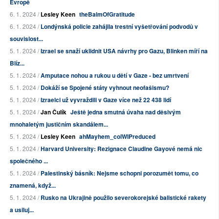
Evropě
6. 1. 2024 /
Lesley Keen
theBalmOfGratitude
6. 1. 2024 /
Londýnská policie zahájila trestní vyšetřování podvodů v
souvislost...
5. 1. 2024 /
Izrael se snaží uklidnit USA návrhy pro Gazu, Blinken míří na
Blíz...
5. 1. 2024 /
Amputace nohou a rukou u dětí v Gaze - bez umrtvení
5. 1. 2024 /
Dokáží se Spojené státy vyhnout neofašismu?
5. 1. 2024 /
Izraelci už vyvraždili v Gaze více než 22 438 lidí
5. 1. 2024 /
Jan Čulík
Ještě jedna smutná úvaha nad děsivým
mnohaletým justičním skandálem...
5. 1. 2024 /
Lesley Keen
ahMayhem_colWIPreduced
5. 1. 2024 /
Harvard University: Rezignace Claudine Gayové nemá nic
společného ...
5. 1. 2024 /
Palestinský básník: Nejsme schopni porozumět tomu, co
znamená, když...
5. 1. 2024 /
Rusko na Ukrajině použilo severokorejské balistické rakety
a usiluj...