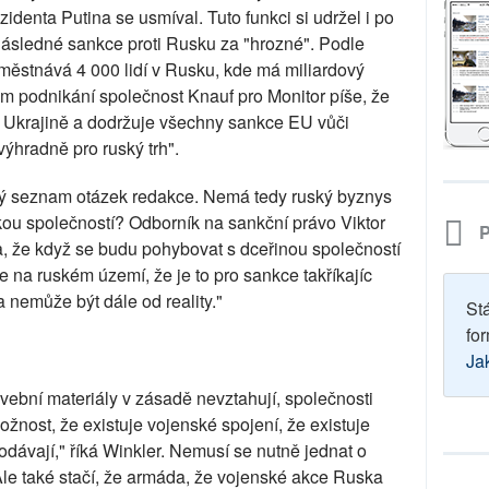
zidenta Putina se usmíval. Tuto funkci si udržel i po
následné sankce proti Rusku za "hrozné". Podle
městnává 4 000 lidí v Rusku, kde má miliardový
m podnikání společnost Knauf pro Monitor píše, že
i Ukrajině a dodržuje všechny sankce EU vůči
ýhradně pro ruský trh".
ý seznam otázek redakce. Nemá tedy ruský byznys
u společností? Odborník na sankční právo Viktor
P
a, že když se budu pohybovat s dceřinou společností
 na ruském území, že je to pro sankce takříkajíc
 nemůže být dále od reality."
St
for
Ja
avební materiály v zásadě nevztahují, společnosti
žnost, že existuje vojenské spojení, že existuje
dodávají," říká Winkler. Nemusí se nutně jednat o
Ale také stačí, že armáda, že vojenské akce Ruska