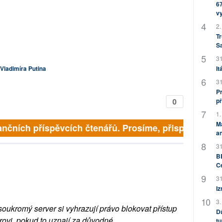
67
v
2.
Tr
S
31
Vladimíra Putina
It
31
Pr
0
př
1.
M
nčních příspěvcích čtenářů. Prosíme, přispějte. ➥
an
31
BB
C
31
Iz
3.
soukromý server si vyhrazují právo blokovat přístup
Dů
rovi, pokud to uznají za důvodné.
tu