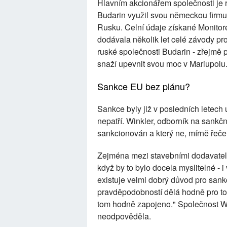
Hlavním akcionářem společnosti je r
Budarin využil svou německou firmu
Rusku. Celní údaje získané Monit
dodávala několik let celé závody p
ruské společnosti Budarin - zřejmě p
snaží upevnit svou moc v Mariupolu
Sankce EU bez plánu?
Sankce byly již v posledních letech
nepatří. Winkler, odborník na sankčn
sankcionován a který ne, mírně řeče
Zejména mezi stavebními dodavateli
když by to bylo docela myslitelné - 
existuje velmi dobrý důvod pro sankc
pravděpodobností dělá hodně pro to
tom hodně zapojeno." Společnost 
neodpověděla.