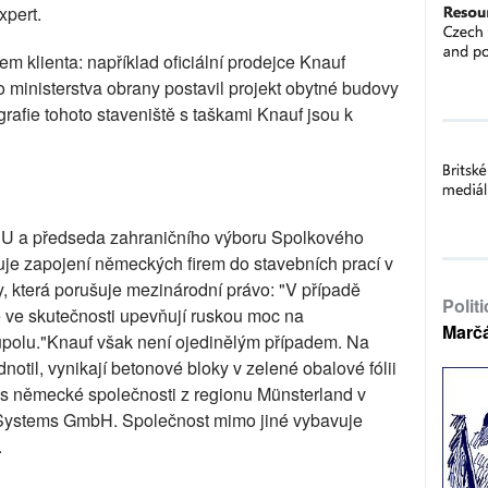
xpert.
em klienta: například oficiální prodejce Knauf
 ministerstva obrany postavil projekt obytné budovy
rafie tohoto staveniště s taškami Knauf jsou k
 a předseda zahraničního výboru Spolkového
e zapojení německých firem do stavebních prací v
y, která porušuje mezinárodní právo: "V případě
Polit
že ve skutečnosti upevňují ruskou moc na
Marč
polu."Knauf však není ojedinělým případem. Na
notil, vynikají betonové bloky v zelené obalové fólii
s německé společnosti z regionu Münsterland v
Systems GmbH. Společnost mimo jiné vybavuje
.