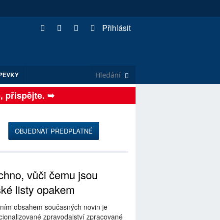
Přihlásit
PĚVKY
řispějte. ➥
OBJEDNAT PŘEDPLATNÉ
hno, vůči čemu jsou
ské listy opakem
ním obsahem současných novin je
ionalizované zpravodajství zpracované