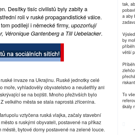
tak, a
 Desítky tisíc civilistů byly zabity a
pobavi
třední roli v ruské propagandistické válce.
a aby 
zadava
tom podílejí i německé firmy,
upozorňují
.
r, Véronique Gantenberg a Till Uebelacker
Výsled
by moh
příběh
větší 
Příběh
zlehčo
přechá
v ruské invaze na Ukrajinu. Ruské jednotky celé
riskant
 moře, vyhladověly obyvatelstvo a neušetřily ani
 skrývající se na bojišti. Mnoho přeživších bylo
To vše
refero
Z velkého města se stala naprostá zřícenina.
škály 
riupolu vztyčena ruská vlajka, začaly stavební
město s ruskými obyvateli, postavené na příkaz
m městě, bytové domy postavené na zelené louce.