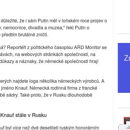
důležité, že i sám Putin měl v loňském roce projev o
y, nemocnice, divadla a muzea," řekl Putin o
předtím brutálně zničil.
á? Reportéři z politického časopisu ARD Monitor se
právách, na webových stránkách společností, na
 důkazy a náznaky, že německé společnosti hrají
.
kterých najdete loga několika německých výrobců. A
: jméno Knauf. Německá rodinná firma z francké
obě sádry. Také proto, že v Rusku dlouhodobě
Knauf stále v Rusku
uf byl více než dvě desetiletí ruským honorárním