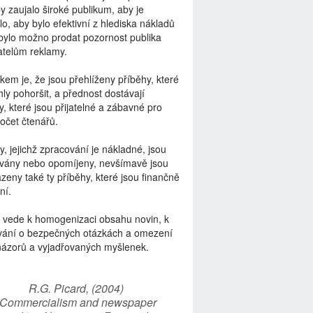
by zaujalo široké publikum, aby je
lo, aby bylo efektivní z hlediska nákladů
bylo možno prodat pozornost publika
telům reklamy.
kem je, že jsou přehlíženy příběhy, které
ly pohoršit, a přednost dostávají
y, které jsou přijatelné a zábavné pro
počet čtenářů.
y, jejichž zpracování je nákladné, jsou
vány nebo opomíjeny, nevšímavě jsou
zeny také ty příběhy, které jsou finančně
ní.
 vede k homogenizaci obsahu novin, k
vání o bezpečných otázkách a omezení
názorů a vyjadřovaných myšlenek.
R.G. Picard, (2004)
“Commercialism and newspaper