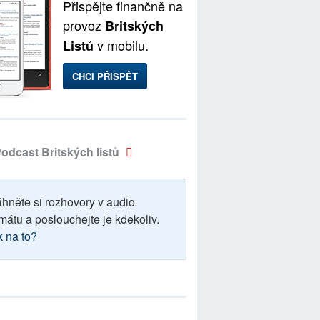
Přispějte finančně na
provoz
Britských
v mobilu.
Listů
CHCI PŘISPĚT
odcast Britských listů
áhněte si rozhovory v audio
mátu a poslouchejte je kdekoliv.
k na to?