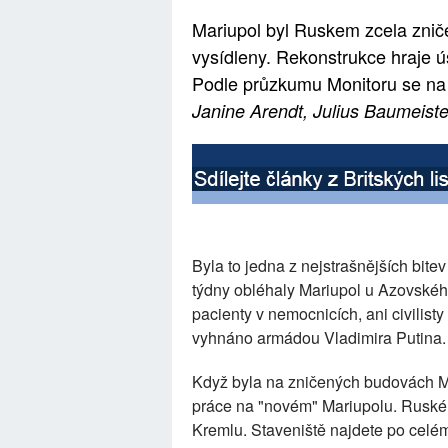
Mariupol byl Ruskem zcela zničen.
vysídleny. Rekonstrukce hraje ús
Podle průzkumu Monitoru se na 
Janine Arendt, Julius Baumeiste
Byla to jedna z nejstrašnějších bite
týdny obléhaly Mariupol u Azovského
pacienty v nemocnicích, ani civilisty
vyhnáno armádou Vladimira Putina. 
Když byla na zničených budovách Ma
práce na "novém" Mariupolu. Ruské 
Kremlu. Staveniště najdete po celé