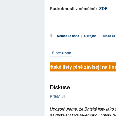
Podrobnosti v němčině:
ZDE
Německo dnes
|
Ukrajina
|
Rusko za 
Vytisknout
Britské listy plně závisejí na fina
Diskuse
Přihlásit
Upozorňujeme, že Britské listy jako 
na diskusní fóra jakémukoliv diskuté