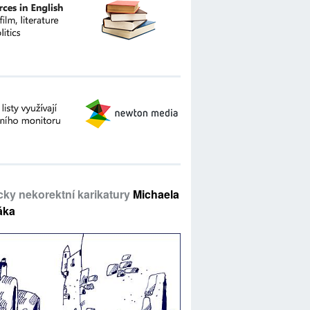
icky nekorektní karikatury
Michaela
áka