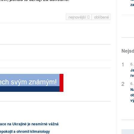
za
nejnovější
oblíbené
Nejsd
6.
Ja
ře
6.
NA
ob
v
uace na Ukrajině je nesmírně vážná
epokojil a ohromil klimatology