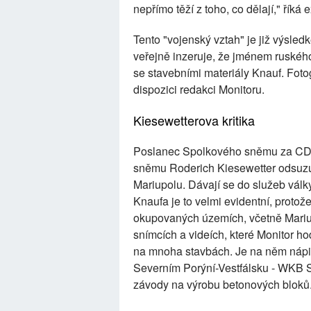
nepřímo těží z toho, co dělají," říká e
Tento "vojenský vztah" je již výsledk
veřejně inzeruje, že jménem ruského
se stavebními materiály Knauf. Fotog
dispozici redakci Monitoru.
Kiesewetterova kritika
Poslanec Spolkového sněmu za CDU
sněmu Roderich Kiesewetter odsuzuj
Mariupolu. Dávají se do služeb válk
Knaufa je to velmi evidentní, proto
okupovaných územích, včetně Mariu
snímcích a videích, které Monitor hod
na mnoha stavbách. Je na něm nápi
Severním Porýní-Vestfálsku - WKB 
závody na výrobu betonových bloků