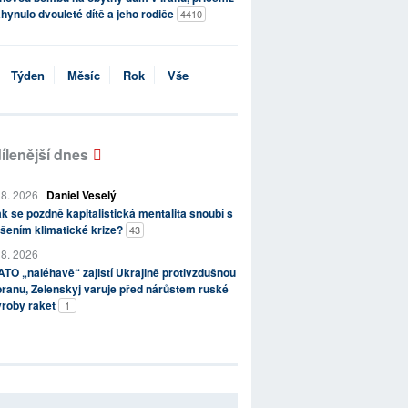
hynulo dvouleté dítě a jeho rodiče
4410
Týden
Měsíc
Rok
Vše
ílenější dnes
 8. 2026
Daniel Veselý
k se pozdně kapitalistická mentalita snoubí s
šením klimatické krize?
43
 8. 2026
TO „naléhavě“ zajistí Ukrajině protivzdušnou
ranu, Zelenskyj varuje před nárůstem ruské
ýroby raket
1