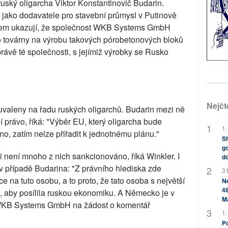
uský oligarcha Viktor Konstantinovič Budarin.
 jako dodavatele pro stavební průmysl v Putinově
orem ukazují, že společnost WKB Systems GmbH
ro továrny na výrobu takových pórobetonových bloků
rávě té společnosti, s jejímiž výrobky se Rusko
.
Nejčt
 uvaleny na řadu ruských oligarchů. Budarin mezi ně
í právo, říká: "Výběr EU, který oligarcha bude
1.
no, zatím nelze přiřadit k jednotnému plánu."
Sh
go
 není mnoho z nich sankcionováno, říká Winkler. I
do
i v případě Budarina: "Z právního hlediska zde
31
e na tuto osobu, a to proto, že tato osoba s největší
Ne
48
, aby posílila ruskou ekonomiku. A Německo je v
M
WKB Systems GmbH na žádost o komentář
1.
Po