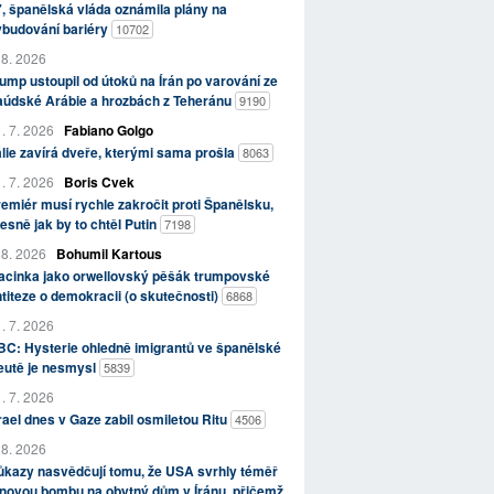
, španělská vláda oznámila plány na
ybudování bariéry
10702
 8. 2026
ump ustoupil od útoků na Írán po varování ze
aúdské Arábie a hrozbách z Teheránu
9190
. 7. 2026
Fabiano Golgo
álie zavírá dveře, kterými sama prošla
8063
. 7. 2026
Boris Cvek
emiér musí rychle zakročit proti Španělsku,
esně jak by to chtěl Putin
7198
 8. 2026
Bohumil Kartous
acinka jako orwellovský pěšák trumpovské
titeze o demokracii (o skutečnosti)
6868
. 7. 2026
C: Hysterie ohledně imigrantů ve španělské
eutě je nesmysl
5839
. 7. 2026
rael dnes v Gaze zabil osmiletou Ritu
4506
 8. 2026
kazy nasvědčují tomu, že USA svrhly téměř
novou bombu na obytný dům v Íránu, přičemž