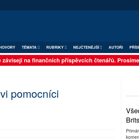
HOVORY
TÉMATA
RUBRIKY
NEJČTENĚJŠÍ
AUTOŘI
PŘÍS
závisejí na finančních příspěvcích čtenářů. Prosíme, p
vi pomocníci
Všec
Brit
Primár
komerc