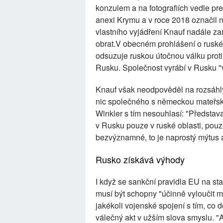
konzulem a na fotografiích vedle pre
anexi Krymu a v roce 2018 označil 
vlastního vyjádření Knauf nadále za
obrat.V obecném prohlášení o ruské
odsuzuje ruskou útočnou válku prot
Rusku. Společnost vyrábí v Rusku "v
Knauf však neodpověděl na rozsáhl
nic společného s německou mateřsko
Winkler s tím nesouhlasí: "Představ
v Rusku pouze v ruské oblasti, pouze
bezvýznamné, to je naprostý mýtus a
Rusko získává výhody
I když se sankční pravidla EU na st
musí být schopny "účinně vyloučit mo
jakékoli vojenské spojení s tím, co 
válečný akt v užším slova smyslu. "