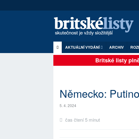
AKTUÁLNÍ VYDÁNÍ
ARCHIV
ROZ
Britské listy plně 
Německo: Putino
5. 4. 2024
čas čtení 5 minut