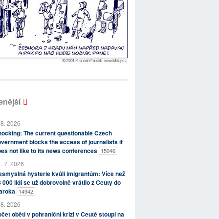
enější
 8. 2026
ocking: The current questionable Czech
vernment blocks the access of journalists it
es not like to its news conferences
15046
. 7. 2026
smyslná hysterie kvůli imigrantům: Více než
 000 lidí se už dobrovolně vrátilo z Ceuty do
aroka
14942
 8. 2026
čet obětí v pohraniční krizi v Ceutě stoupl na