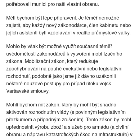
potřebovali munici pro naši vlastní obranu.
Měli bychom být lépe připraveni. Je téměř nemožné
zajistit, aby každý nový zákonodárce, člen kabinetu nebo
jejich asistenti byli vzděláváni v realitě průmyslové války.
Mohlo by však být možné využít současné téměř
uvědomělosti zákonodárců k vytvoření mobilizačního
zákona. Mobilizační zákon, který redukuje
zpochybňování na pouhé exekutivní nebo legislativní
rozhodnutí, podobně jako jsme již dávno uzákonili
některé nouzové postupy pro případ útoku vojsk
Varšavské smlouvy.
Mohli bychom mít zákon, který by mohl být snadno
aktivován rozhodnutím vlády (s povinným legislativním
přezkumem a případným zrušením). Tento zákon by mohl
upřednostnit výrobu zboží a služeb pro armádu (a civilní
obranu a nápravu katastrofických škod na infrastruktuře) v