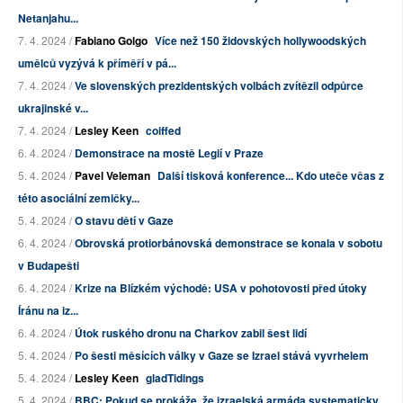
Netanjahu...
7. 4. 2024 /
Fabiano Golgo
Více než 150 židovských hollywoodských
umělců vyzývá k příměří v pá...
7. 4. 2024 /
Ve slovenských prezidentských volbách zvítězil odpůrce
ukrajinské v...
7. 4. 2024 /
Lesley Keen
coiffed
6. 4. 2024 /
Demonstrace na mostě Legií v Praze
5. 4. 2024 /
Pavel Veleman
Další tisková konference... Kdo uteče včas z
této asociální zemičky...
5. 4. 2024 /
O stavu dětí v Gaze
6. 4. 2024 /
Obrovská protiorbánovská demonstrace se konala v sobotu
v Budapešti
6. 4. 2024 /
Krize na Blízkém východě: USA v pohotovosti před útoky
Íránu na iz...
6. 4. 2024 /
Útok ruského dronu na Charkov zabil šest lidí
5. 4. 2024 /
Po šesti měsících války v Gaze se Izrael stává vyvrhelem
5. 4. 2024 /
Lesley Keen
gladTidings
5. 4. 2024 /
BBC: Pokud se prokáže, že izraelská armáda systematicky