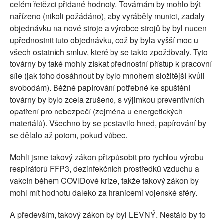
celém řetězci přidané hodnoty. Továrnám by mohlo být
nařízeno (nikoli požádáno), aby vyráběly munici, zadaly
objednávku na nové stroje a výrobce strojů by byl nucen
upřednostnit tuto objednávku, což by byla vyšší moc u
všech ostatních smluv, které by se takto zpožďovaly. Tyto
továrny by také mohly získat přednostní přístup k pracovní
síle (jak toho dosáhnout by bylo mnohem složitější kvůli
svobodám). Běžné papírování potřebné ke spuštění
továrny by bylo zcela zrušeno, s výjimkou preventivních
opatření pro nebezpečí (zejména u energetických
materiálů). Všechno by se postavilo hned, papírování by
se dělalo až potom, pokud vůbec.
Mohli jsme takový zákon přizpůsobit pro rychlou výrobu
respirátorů FFP3, dezinfekčních prostředků vzduchu a
vakcín během COVIDové krize, takže takový zákon by
mohl mít hodnotu daleko za hranicemi vojenské sféry.
A především, takový zákon by byl LEVNÝ. Nestálo by to