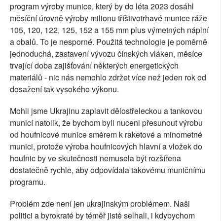
program výroby munice, který by do léta 2023 dosáhl
měsíční úrovně výroby milionu tříštivotrhavé munice ráže
105, 120, 122, 125, 152 a 155 mm plus výmetných náplní
a obalů. To je nesporné. Použitá technologie je poměrně
jednoduchá, zastavení vývozu čínských vláken, měsíce
trvající doba zajišťování některých energetických
materiálů - nic nás nemohlo zdržet více než jeden rok od
dosažení tak vysokého výkonu.
Mohli jsme Ukrajinu zaplavit dělostřeleckou a tankovou
municí natolik, že bychom byli nuceni přesunout výrobu
od houfnicové munice směrem k raketové a minometné
munici, protože výroba houfnicových hlavní a vložek do
houfnic by ve skutečnosti nemusela být rozšířena
dostatečně rychle, aby odpovídala takovému muničnímu
programu.
Problém zde není jen ukrajinským problémem. Naši
politici a byrokraté by téměř jistě selhali, i kdybychom