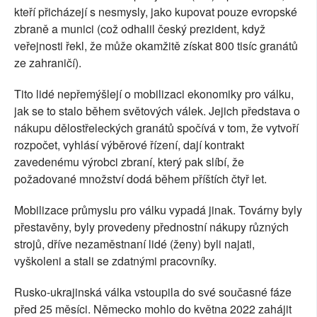
kteří přicházejí s nesmysly, jako kupovat pouze evropské
zbraně a munici (což odhalil český prezident, když
veřejnosti řekl, že může okamžitě získat 800 tisíc granátů
ze zahraničí).
Tito lidé nepřemýšlejí o mobilizaci ekonomiky pro válku,
jak se to stalo během světových válek. Jejich představa o
nákupu dělostřeleckých granátů spočívá v tom, že vytvoří
rozpočet, vyhlásí výběrové řízení, dají kontrakt
zavedenému výrobci zbraní, který pak slíbí, že
požadované množství dodá během příštích čtyř let.
Mobilizace průmyslu pro válku vypadá jinak. Továrny byly
přestavěny, byly provedeny přednostní nákupy různých
strojů, dříve nezaměstnaní lidé (ženy) byli najati,
vyškoleni a stali se zdatnými pracovníky.
Rusko-ukrajinská válka vstoupila do své současné fáze
před 25 měsíci. Německo mohlo do května 2022 zahájit