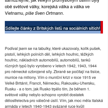
obě světové války, korejská válka a válka ve
SOCIÁLNÍ SÍTĚ
Vietnamu,
.
píše Sven Ortmann
RUBRIKY
PLNÁ VERZE STRÁNEK
Podíval jsem se na tabulky, které ukazovaly, kolik pušek,
pistolí, lehkých polních děl, lehkých houfnic, těžkých
houfnic, nákladních automobilů, automobilů, tanků
různých typů bylo vyrobeno v letech 1942, 1943, 1944
pro německé ozbrojené síly. Zbraně se počítají na tisíce,
munice na miliony. Vím o muniční krizi v roce 1915 ve
Velké Británii, Francii, Německu, Rakousku-Uhersku,
Rusku - a o tom, jak Rusko trpělo tím, že během 1.
světové války nebylo schopno vyrobit dostatek
dělostřelectva pro válečné úsilí. Vím, jak moc měla italská
armáda v letech 1940-1943 svázané ruce kvůli