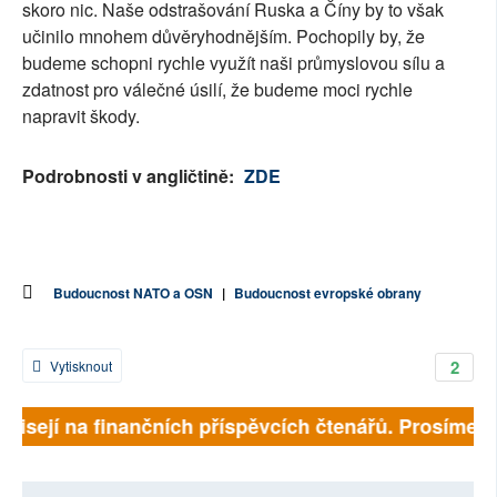
skoro nic. Naše odstrašování Ruska a Číny by to však
učinilo mnohem důvěryhodnějším. Pochopily by, že
budeme schopni rychle využít naši průmyslovou sílu a
zdatnost pro válečné úsilí, že budeme moci rychle
napravit škody.
Podrobnosti v angličtině:
ZDE
Budoucnost NATO a OSN
|
Budoucnost evropské obrany
2
Vytisknout
ávisejí na finančních příspěvcích čtenářů. Prosíme, př