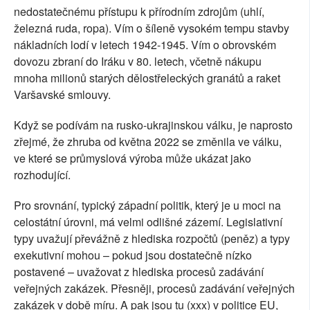
nedostatečnému přístupu k přírodním zdrojům (uhlí,
železná ruda, ropa). Vím o šíleně vysokém tempu stavby
nákladních lodí v letech 1942-1945. Vím o obrovském
dovozu zbraní do Iráku v 80. letech, včetně nákupu
mnoha milionů starých dělostřeleckých granátů a raket
Varšavské smlouvy.
Když se podívám na rusko-ukrajinskou válku, je naprosto
zřejmé, že zhruba od května 2022 se změnila ve válku,
ve které se průmyslová výroba může ukázat jako
rozhodující.
Pro srovnání, typický západní politik, který je u moci na
celostátní úrovni, má velmi odlišné zázemí. Legislativní
typy uvažují převážně z hlediska rozpočtů (peněz) a typy
exekutivní mohou – pokud jsou dostatečně nízko
postavené – uvažovat z hlediska procesů zadávání
veřejných zakázek. Přesněji, procesů zadávání veřejných
zakázek v době míru. A pak jsou tu (xxx) v politice EU,