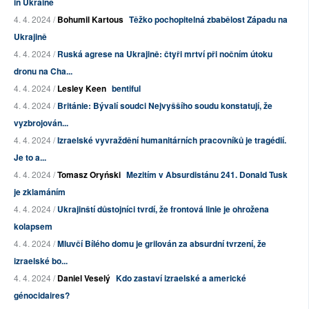
in Ukraine
4. 4. 2024 /
Bohumil Kartous
Těžko pochopitelná zbabělost Západu na
Ukrajině
4. 4. 2024 /
Ruská agrese na Ukrajině: čtyři mrtví při nočním útoku
dronu na Cha...
4. 4. 2024 /
Lesley Keen
bentiful
4. 4. 2024 /
Británie: Bývalí soudci Nejvyššího soudu konstatují, že
vyzbrojován...
4. 4. 2024 /
Izraelské vyvraždění humanitárních pracovníků je tragédií.
Je to a...
4. 4. 2024 /
Tomasz Oryński
Mezitím v Absurdistánu 241. Donald Tusk
je zklamáním
4. 4. 2024 /
Ukrajinští důstojníci tvrdí, že frontová linie je ohrožena
kolapsem
4. 4. 2024 /
Mluvčí Bílého domu je grilován za absurdní tvrzení, že
izraelské bo...
4. 4. 2024 /
Daniel Veselý
Kdo zastaví izraelské a americké
génocidaires?