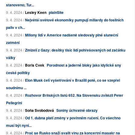
stanoveno; Tur...
9. 4. 2024 /
Lesley Keen
plainSite
9. 4. 2024 /
Největší světové ekonomiky pumpují miliardy do fosilních
paliv v ch...
9. 4. 2024 /
Miliony lidí v Americe nadšeně sledovaly plné sluneční
zatmění
9. 4. 2024 /
Zmizelí z Gazy: desítky tisíc lidí pohřešovaných od začátku
války
8. 4. 2024 /
Boris Cvek
Porodnost a jaderné bloky jako idylické sny
české politiky
9. 4. 2024 /
Elon Musk čelí vyšetřování v Brazílii poté, co se vzepřel
soudnímu ...
8. 4. 2024 /
Rozhovor Britských listů 652. Na Slovensku zvítězil Peter
Pellegrini
9. 4. 2024 /
Soňa Svobodová
Soniny úchvatné obrazy
9. 4. 2024 /
Od 1. dubna platí změny v povinném ručení. Co všechno
musí být nyní...
9. 4. 2024 /
Proč se Rusko snaží svalit vinu za koncertní masakr na