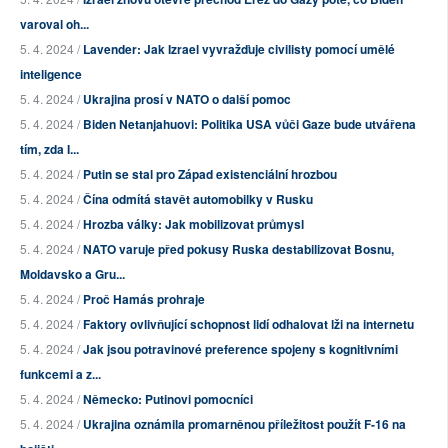
varoval oh...
5. 4. 2024 /
Lavender: Jak Izrael vyvražďuje civilisty pomocí umělé
inteligence
5. 4. 2024 /
Ukrajina prosí v NATO o další pomoc
5. 4. 2024 /
Biden Netanjahuovi: Politika USA vůči Gaze bude utvářena
tím, zda I...
5. 4. 2024 /
Putin se stal pro Západ existenciální hrozbou
5. 4. 2024 /
Čína odmítá stavět automobilky v Rusku
5. 4. 2024 /
Hrozba války: Jak mobilizovat průmysl
5. 4. 2024 /
NATO varuje před pokusy Ruska destabilizovat Bosnu,
Moldavsko a Gru...
5. 4. 2024 /
Proč Hamás prohraje
5. 4. 2024 /
Faktory ovlivňující schopnost lidí odhalovat lži na internetu
5. 4. 2024 /
Jak jsou potravinové preference spojeny s kognitivními
funkcemi a z...
5. 4. 2024 /
Německo: Putinovi pomocníci
5. 4. 2024 /
Ukrajina oznámila promarněnou příležitost použít F-16 na