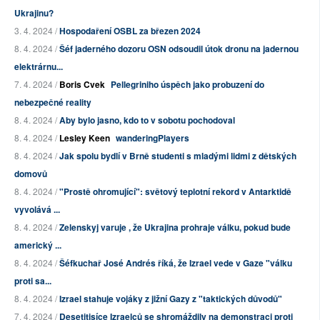
Ukrajinu?
3. 4. 2024 /
Hospodaření OSBL za březen 2024
8. 4. 2024 /
Šéf jaderného dozoru OSN odsoudil útok dronu na jadernou
elektrárnu...
7. 4. 2024 /
Boris Cvek
Pellegriniho úspěch jako probuzení do
nebezpečné reality
8. 4. 2024 /
Aby bylo jasno, kdo to v sobotu pochodoval
8. 4. 2024 /
Lesley Keen
wanderingPlayers
8. 4. 2024 /
Jak spolu bydlí v Brně studenti s mladými lidmi z dětských
domovů
8. 4. 2024 /
"Prostě ohromující": světový teplotní rekord v Antarktidě
vyvolává ...
8. 4. 2024 /
Zelenskyj varuje , že Ukrajina prohraje válku, pokud bude
americký ...
8. 4. 2024 /
Šéfkuchař José Andrés říká, že Izrael vede v Gaze "válku
proti sa...
8. 4. 2024 /
Izrael stahuje vojáky z jižní Gazy z "taktických důvodů"
7. 4. 2024 /
Desetitisíce Izraelců se shromáždily na demonstraci proti