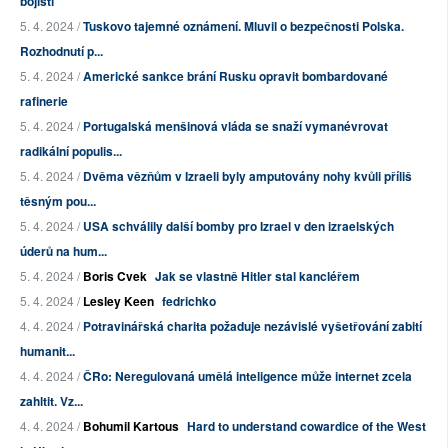
bojišti
5. 4. 2024 /
Tuskovo tajemné oznámení. Mluvil o bezpečnosti Polska.
Rozhodnutí p...
5. 4. 2024 /
Americké sankce brání Rusku opravit bombardované
rafinerie
5. 4. 2024 /
Portugalská menšinová vláda se snaží vymanévrovat
radikální populis...
5. 4. 2024 /
Dvěma vězňům v Izraeli byly amputovány nohy kvůli příliš
těsným pou...
5. 4. 2024 /
USA schválily další bomby pro Izrael v den izraelských
úderů na hum...
5. 4. 2024 /
Boris Cvek
Jak se vlastně Hitler stal kancléřem
5. 4. 2024 /
Lesley Keen
fedrichko
4. 4. 2024 /
Potravinářská charita požaduje nezávislé vyšetřování zabití
humanit...
4. 4. 2024 /
ČRo: Neregulovaná umělá inteligence může internet zcela
zahltit. Vz...
4. 4. 2024 /
Bohumil Kartous
Hard to understand cowardice of the West