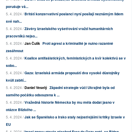
porušuje vá...
5. 4. 2024 /
Britští konzervativní poslanci nyní posílají neznámým lidem
své nah...
5. 4. 2024 /
Závěry izraelského vyšetřování vražd humanitárních
pracovníků nejso...
5. 4. 2024 /
Jan Čulík
Proti agresi a kriminalitě je nutno razantně
zasáhnout
5. 4. 2024 /
Koalice antifašistických, feministických a kvír kolektivů se v
sobo...
5. 4. 2024 /
Gaza: Izraelská armáda propouští dva vysoké důstojníky
kvůli zabití...
5. 4. 2024 /
Daniel Veselý
Západní strategie vůči Ukrajině byla od
samého počátku odsouzena k ...
5. 4. 2024 /
Vražedná historie Německa by mu měla dodat jasno v
otázce Blízkého ...
5. 4. 2024 /
Jak se Španělsko a Irsko staly nejostřejšími kritiky Izraele v
EU
5. 4. 2024 /
Izrael znovu otevře přechod Erez do Gazy poté, co Biden