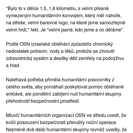
"Bylo to v délce 1,5, 1,8 kilometru, s velmi přesně
vymezeným humanitárním konvojem, který měl nahoře,
na střeše, velmi barevné logo, na které jsme samozřejmě
velmi hrdí," řekl. Je "velmi jasné, kdo jsme a co děláme".
Podle OSN izraelské obléhání způsobilo chronický
nedostatek potravin, vody a léků, protože se zhroutil
zdravotnický systém a desítky dětí zemřely na podvýživu
a hlad.
Naléhavá potřeba přiměla humanitární pracovníky z
celého světa, aby pomáhali poskytovat pomoc obléhané
enklávě, ale pondělní zabíjení nutí humanitární skupiny
přehodnotit bezpečnostní prostředí.
Mluvčí humanitárních organizací OSN ve středu uvedl, že
kvůli posouzení bezpečnosti přerušily noční operace.
Nejméně dvě další humanitární skupiny rovněž uvedly, že