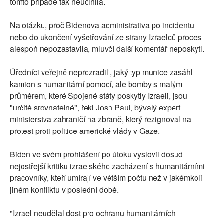
tomto případě tak neučinila.
Na otázku, proč Bidenova administrativa po incidentu
nebo do ukončení vyšetřování ze strany Izraelců proces
alespoň nepozastavila, mluvčí další komentář neposkytl.
Úředníci veřejně neprozradili, jaký typ munice zasáhl
kamion s humanitární pomocí, ale bomby s malým
průměrem, které Spojené státy poskytly Izraeli, jsou
"určitě srovnatelné", řekl Josh Paul, bývalý expert
ministerstva zahraničí na zbraně, který rezignoval na
protest proti politice americké vlády v Gaze.
Biden ve svém prohlášení po útoku vyslovil dosud
nejostřejší kritiku izraelského zacházení s humanitárními
pracovníky, kteří umírají ve větším počtu než v jakémkoli
jiném konfliktu v poslední době.
"Izrael neudělal dost pro ochranu humanitárních