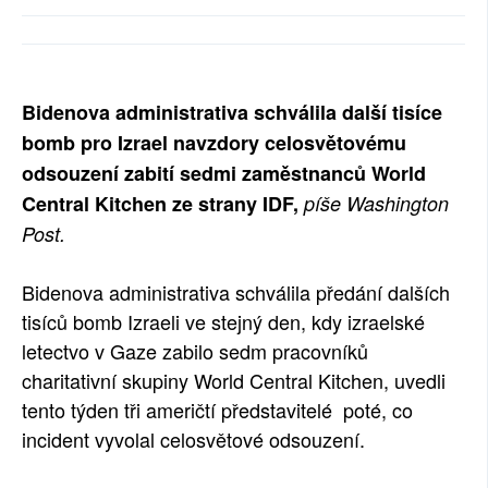
SOCIÁLNÍ SÍTĚ
RUBRIKY
Bidenova administrativa schválila další tisíce
PLNÁ VERZE STRÁNEK
bomb pro Izrael navzdory celosvětovému
odsouzení zabití sedmi zaměstnanců World
Central Kitchen ze strany IDF,
píše Washington
Post.
Bidenova administrativa schválila předání dalších
tisíců bomb Izraeli ve stejný den, kdy izraelské
letectvo v Gaze zabilo sedm pracovníků
charitativní skupiny World Central Kitchen, uvedli
tento týden tři američtí představitelé poté, co
incident vyvolal celosvětové odsouzení.