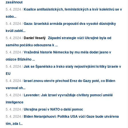
zasáhnout
5. 4. 2024 /
Koalice antifašistických, feministických a kvír kolektivů se v
sobo...
5. 4. 2024 /
Gaza: Izraelská armáda propouští dva vysoké důstojníky
kvůli zabití...
5. 4. 2024 /
Daniel Veselý
Západní strategie vůči Ukrajině byla od
samého počátku odsouzena k ...
5. 4. 2024 /
Vražedná historie Německa by mu měla dodat jasno v
otázce Blízkého ...
5. 4. 2024 /
Jak se Španělsko a Irsko staly nejostřejšími kritiky Izraele v
EU
5. 4. 2024 /
Izrael znovu otevře přechod Erez do Gazy poté, co Biden
varoval oh...
5. 4. 2024 /
Lavender: Jak Izrael vyvražďuje civilisty pomocí umělé
inteligence
5. 4. 2024 /
Ukrajina prosí v NATO o další pomoc
5. 4. 2024 /
Biden Netanjahuovi: Politika USA vůči Gaze bude utvářena
tím, zda I...