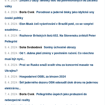
9. 4. 2024 /
Zmizelí z Gazy: desítky tisíc lidí pohřešovaných od začátku
války
8. 4. 2024 /
Boris Cvek
Porodnost a jaderné bloky jako idylické sny
české politiky
9. 4. 2024 /
Elon Musk čelí vyšetřování v Brazílii poté, co se vzepřel
soudnímu ...
8. 4. 2024 /
Rozhovor Britských listů 652. Na Slovensku zvítězil Peter
Pellegrini
9. 4. 2024 /
Soňa Svobodová
Soniny úchvatné obrazy
9. 4. 2024 /
Od 1. dubna platí změny v povinném ručení. Co všechno
musí být nyní...
9. 4. 2024 /
Proč se Rusko snaží svalit vinu za koncertní masakr na
Ukrajinu?
3. 4. 2024 /
Hospodaření OSBL za březen 2024
8. 4. 2024 /
Šéf jaderného dozoru OSN odsoudil útok dronu na jadernou
elektrárnu...
7. 4. 2024 /
Boris Cvek
Pellegriniho úspěch jako probuzení do
nebezpečné reality