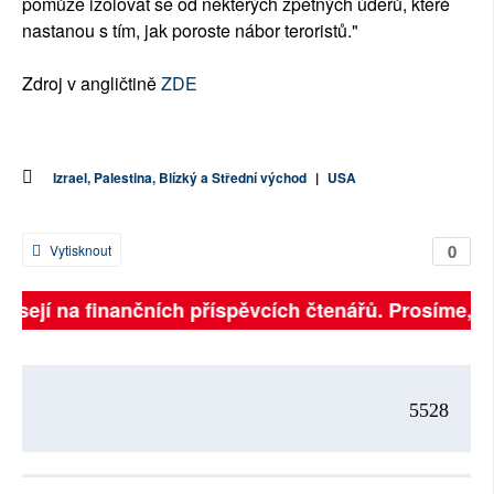
pomůže izolovat se od některých zpětných úderů, které
nastanou s tím, jak poroste nábor teroristů."
Zdroj v angličtině
ZDE
Izrael, Palestina, Blízký a Střední východ
|
USA
0
Vytisknout
isejí na finančních příspěvcích čtenářů. Prosíme, při
5528