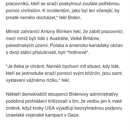
pracovníků, kteří se snaží poskytnout zoufale potřebnou
pomoc civilistům. K incidentům, jako byl ten včerejší, by
prostě nemělo docházet," řekl Biden.
Ministr zahraničí Antony Blinken řekl, že zabití pracovníci,
mezi nimiž byli lidé z Austrálie, Velké Británie,
palestinských území, Polska a americko-kanadský občan
s dvojí státní příslušností, byli "hrdinové".
"Je třeba je chránit. Neměli bychom mít situaci, kdy lidé,
kteří se jednoduše snaží pomoci svým bližním, jsou sami
vystaveni vážnému riziku," řekl.
Někteří demokratičtí stoupenci Bidenovy administrativy
podobná prohlášení kritizovali s tím, že vedou jen k malé
změně, když kroky USA vyjadřují bezvýhradnou podporu
izraelské vojenské kampani v Gaze.