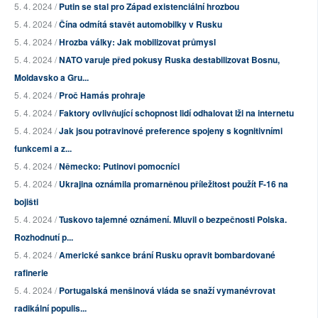
5. 4. 2024 /
Putin se stal pro Západ existenciální hrozbou
5. 4. 2024 /
Čína odmítá stavět automobilky v Rusku
5. 4. 2024 /
Hrozba války: Jak mobilizovat průmysl
5. 4. 2024 /
NATO varuje před pokusy Ruska destabilizovat Bosnu,
Moldavsko a Gru...
5. 4. 2024 /
Proč Hamás prohraje
5. 4. 2024 /
Faktory ovlivňující schopnost lidí odhalovat lži na internetu
5. 4. 2024 /
Jak jsou potravinové preference spojeny s kognitivními
funkcemi a z...
5. 4. 2024 /
Německo: Putinovi pomocníci
5. 4. 2024 /
Ukrajina oznámila promarněnou příležitost použít F-16 na
bojišti
5. 4. 2024 /
Tuskovo tajemné oznámení. Mluvil o bezpečnosti Polska.
Rozhodnutí p...
5. 4. 2024 /
Americké sankce brání Rusku opravit bombardované
rafinerie
5. 4. 2024 /
Portugalská menšinová vláda se snaží vymanévrovat
radikální populis...