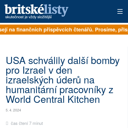
ejí na finančních příspěvcích čtenářů. Prosíme, přispě
PŘIHLÁSIT
AKTUÁLNÍ VYDÁNÍ
ARCHIV
USA schválily další bomby
pro Izrael v den
ROZHOVORY
izraelských úderů na
TÉMATA
humanitární pracovníky z
World Central Kitchen
NEJČTENĚJŠÍ ZA 7 DNÍ
AUTOŘI
5. 4. 2024
PŘÍSPĚVKY NA PROVOZ
čas čtení 7 minut