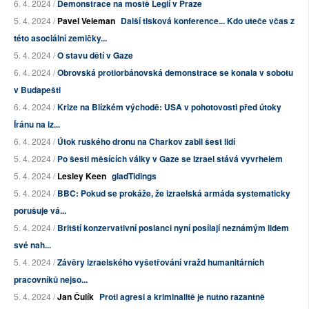
6. 4. 2024 /
Demonstrace na mostě Legií v Praze
5. 4. 2024 /
Pavel Veleman
Další tisková konference... Kdo uteče včas z
této asociální zemičky...
5. 4. 2024 /
O stavu dětí v Gaze
6. 4. 2024 /
Obrovská protiorbánovská demonstrace se konala v sobotu
v Budapešti
6. 4. 2024 /
Krize na Blízkém východě: USA v pohotovosti před útoky
Íránu na iz...
6. 4. 2024 /
Útok ruského dronu na Charkov zabil šest lidí
5. 4. 2024 /
Po šesti měsících války v Gaze se Izrael stává vyvrhelem
5. 4. 2024 /
Lesley Keen
gladTidings
5. 4. 2024 /
BBC: Pokud se prokáže, že izraelská armáda systematicky
porušuje vá...
5. 4. 2024 /
Britští konzervativní poslanci nyní posílají neznámým lidem
své nah...
5. 4. 2024 /
Závěry izraelského vyšetřování vražd humanitárních
pracovníků nejso...
5. 4. 2024 /
Jan Čulík
Proti agresi a kriminalitě je nutno razantně