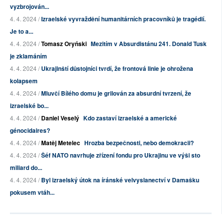
vyzbrojován...
4. 4. 2024 /
Izraelské vyvraždění humanitárních pracovníků je tragédií.
Je to a...
4. 4. 2024 /
Tomasz Oryński
Mezitím v Absurdistánu 241. Donald Tusk
je zklamáním
4. 4. 2024 /
Ukrajinští důstojníci tvrdí, že frontová linie je ohrožena
kolapsem
4. 4. 2024 /
Mluvčí Bílého domu je grilován za absurdní tvrzení, že
izraelské bo...
4. 4. 2024 /
Daniel Veselý
Kdo zastaví izraelské a americké
génocidaires?
4. 4. 2024 /
Matěj Metelec
Hrozba bezpečnosti, nebo demokracii?
4. 4. 2024 /
Šéf NATO navrhuje zřízení fondu pro Ukrajinu ve výši sto
miliard do...
4. 4. 2024 /
Byl izraelský útok na íránské velvyslanectví v Damašku
pokusem vtáh...