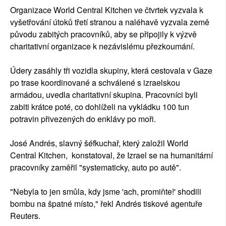
Organizace World Central Kitchen ve čtvrtek vyzvala k
vyšetřování útoků třetí stranou a naléhavě vyzvala země
původu zabitých pracovníků, aby se připojily k výzvě
charitativní organizace k nezávislému přezkoumání.
Údery zasáhly tři vozidla skupiny, která cestovala v Gaze
po trase koordinované a schválené s izraelskou
armádou, uvedla charitativní skupina. Pracovníci byli
zabiti krátce poté, co dohlíželi na vykládku 100 tun
potravin přivezených do enklávy po moři.
José Andrés, slavný šéfkuchař, který založil World
Central Kitchen, konstatoval, že Izrael se na humanitární
pracovníky zaměřil "systematicky, auto po autě".
"Nebyla to jen smůla, kdy jsme 'ach, promiňte!' shodili
bombu na špatné místo," řekl Andrés tiskové agentuře
Reuters.