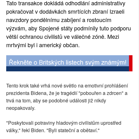
Tato transakce dokládá odhodlání administrativy
pokračovat v dodávkách smrtících zbraní Izraeli
navzdory pondělnímu zabíjení a rostoucím
výzvám, aby Spojené státy podmínily tuto podporu
větší ochranou civilistů ve válečné zóně. Mezi
mrtvými byl i americký občan.
Tento krok také vrhá nové světlo na emotivní prohlášení
prezidenta Bidena, že je tragédií "pobouřen a zdrcen" a
trvá na tom, aby se podobné události již nikdy
neopakovaly.
"Poskytovali potraviny hladovým civilistům uprostřed
války," řekl Biden. "Byli stateční a obětaví."