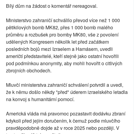
Bílý dům na žádost o komentář nereagoval.
Ministerstvo zahraničí schválilo převod více než 1 000
pětikilových bomb MK82, přes 1 000 bomb malého
průměru a rozbušek pro bomby MK80, vše z povolení
udělených Kongresem několik let před začátkem
posledních bojů mezi Izraelem a Hamásem, uvedli
američtí představitelé, kteří stejně jako ostatní hovořili
pod podmínkou anonymity, aby mohli hovořit o citlivých
zbrojních obchodech.
Mluvčí ministerstva zahraničí schválení potvrdil a uvedl,
že k němu došlo někdy "před" úderem izraelského letadla
na konvoj s humanitární pomocí.
Americká vláda má pravomoc pozastavit dodávku zbraní
kdykoli před jejím doručením, k čemuž podle mluvčího
pravděpodobně dojde až v roce 2025 nebo později. V