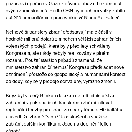
pozastaví operace v Gaze z důvodu obav o bezpečnost
svých zaměstnanců. Podle OSN bylo během války zabito
asi 200 humanitárních pracovníků, většinou Palestinců.
Nejnovější transfery zbraní představují malé části v
hodnotě milionů dolarů z mnohem větších zahraničních
vojenských prodejů, které byly před lety schváleny
Kongresem, ale nikdy nebyly realizovány v plném
rozsahu. Použití starších případů znamená, že
ministerstvo zahraničí nemusí Kongresu předkládat nové
oznámení, přestože se geopolitický a humanitární kontext
od doby, kdy byly prodeje schváleny, výrazně změnil.
Když byl v úterý Blinken dotázán na roli ministerstva
zahraničí v pokračujících transferech zbraní, citoval
regionální hrozby pro Izrael ze strany Íránu a Hizballáhu
a uvedl, že zbraně "slouží k odstrašení a snaží se
zabránit dalším konfliktům. Jdou na doplnění jejich
zásob".