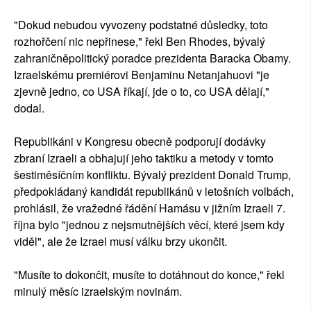
"Dokud nebudou vyvozeny podstatné důsledky, toto
rozhořčení nic nepřinese," řekl Ben Rhodes, bývalý
zahraničněpolitický poradce prezidenta Baracka Obamy.
Izraelskému premiérovi Benjaminu Netanjahuovi "je
zjevně jedno, co USA říkají, jde o to, co USA dělají,"
dodal.
Republikáni v Kongresu obecně podporují dodávky
zbraní Izraeli a obhajují jeho taktiku a metody v tomto
šestiměsíčním konfliktu. Bývalý prezident Donald Trump,
předpokládaný kandidát republikánů v letošních volbách,
prohlásil, že vražedné řádění Hamásu v jižním Izraeli 7.
října bylo "jednou z nejsmutnějších věcí, které jsem kdy
viděl", ale že Izrael musí válku brzy ukončit.
"Musíte to dokončit, musíte to dotáhnout do konce," řekl
minulý měsíc izraelským novinám.