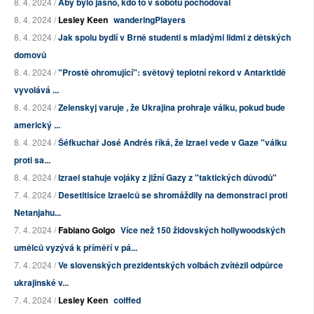
8. 4. 2024 /
Aby bylo jasno, kdo to v sobotu pochodoval
8. 4. 2024 /
Lesley Keen
wanderingPlayers
8. 4. 2024 /
Jak spolu bydlí v Brně studenti s mladými lidmi z dětských
domovů
8. 4. 2024 /
"Prostě ohromující": světový teplotní rekord v Antarktidě
vyvolává ...
8. 4. 2024 /
Zelenskyj varuje , že Ukrajina prohraje válku, pokud bude
americký ...
8. 4. 2024 /
Šéfkuchař José Andrés říká, že Izrael vede v Gaze "válku
proti sa...
8. 4. 2024 /
Izrael stahuje vojáky z jižní Gazy z "taktických důvodů"
7. 4. 2024 /
Desetitisíce Izraelců se shromáždily na demonstraci proti
Netanjahu...
7. 4. 2024 /
Fabiano Golgo
Více než 150 židovských hollywoodských
umělců vyzývá k příměří v pá...
7. 4. 2024 /
Ve slovenských prezidentských volbách zvítězil odpůrce
ukrajinské v...
7. 4. 2024 /
Lesley Keen
coiffed