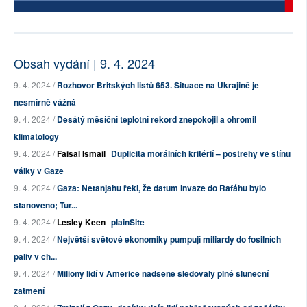
Obsah vydání | 9. 4. 2024
9. 4. 2024 /
Rozhovor Britských listů 653. Situace na Ukrajině je
nesmírně vážná
9. 4. 2024 /
Desátý měsíční teplotní rekord znepokojil a ohromil
klimatology
9. 4. 2024 /
Faisal Ismail
Duplicita morálních kritérií – postřehy ve stínu
války v Gaze
9. 4. 2024 /
Gaza: Netanjahu řekl, že datum invaze do Rafáhu bylo
stanoveno; Tur...
9. 4. 2024 /
Lesley Keen
plainSite
9. 4. 2024 /
Největší světové ekonomiky pumpují miliardy do fosilních
paliv v ch...
9. 4. 2024 /
Miliony lidí v Americe nadšeně sledovaly plné sluneční
zatmění