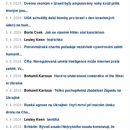
5. 4. 2024 /
Dvěma vězňům v Izraeli byly amputovány nohy kvůli příliš
těsným pou...
5. 4. 2024 /
USA schválily další bomby pro Izrael v den izraelských
úderů na hum...
5. 4. 2024 /
Boris Cvek
Jak se vlastně Hitler stal kancléřem
5. 4. 2024 /
Lesley Keen
fedrichko
4. 4. 2024 /
Potravinářská charita požaduje nezávislé vyšetřování zabití
humanit...
4. 4. 2024 /
ČRo: Neregulovaná umělá inteligence může internet zcela
zahltit. Vz...
4. 4. 2024 /
Bohumil Kartous
Hard to understand cowardice of the West
in Ukraine
4. 4. 2024 /
Bohumil Kartous
Těžko pochopitelná zbabělost Západu na
Ukrajině
4. 4. 2024 /
Ruská agrese na Ukrajině: čtyři mrtví při nočním útoku
dronu na Cha...
4. 4. 2024 /
Lesley Keen
bentiful
4. 4. 2024 /
Británie: Bývalí soudci Nejvyššího soudu konstatují, že