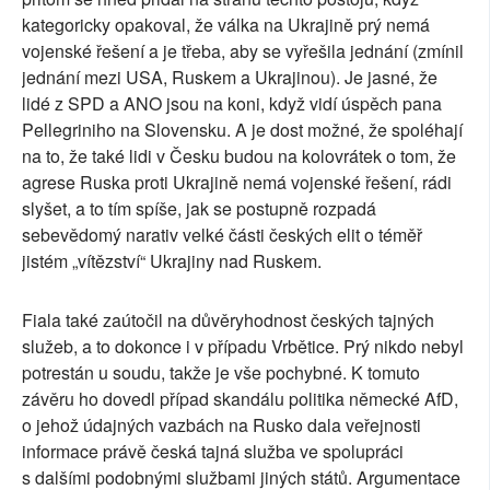
kategoricky opakoval, že válka na Ukrajině prý nemá
vojenské řešení a je třeba, aby se vyřešila jednání (zmínil
jednání mezi USA, Ruskem a Ukrajinou). Je jasné, že
lidé z SPD a ANO jsou na koni, když vidí úspěch pana
Pellegriniho na Slovensku. A je dost možné, že spoléhají
na to, že také lidi v Česku budou na kolovrátek o tom, že
agrese Ruska proti Ukrajině nemá vojenské řešení, rádi
slyšet, a to tím spíše, jak se postupně rozpadá
sebevědomý narativ velké části českých elit o téměř
jistém „vítězství“ Ukrajiny nad Ruskem.
Fiala také zaútočil na důvěryhodnost českých tajných
služeb, a to dokonce i v případu Vrbětice. Prý nikdo nebyl
potrestán u soudu, takže je vše pochybné. K tomuto
závěru ho dovedl případ skandálu politika německé AfD,
o jehož údajných vazbách na Rusko dala veřejnosti
informace právě česká tajná služba ve spolupráci
s dalšími podobnými službami jiných států. Argumentace