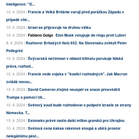
inteligence: "D...
10. 4. 2024 /
Francie a Velká Británie varují před porážkou Západu v
případě vítě...
10. 4. 2024 /
Izrael se připravuje na druhou válku
10. 4. 2024 /
Fabiano Golgo
Elon Musk vstupuje do ringu proti Lulovi
8. 4. 2024 /
Rozhovor Britských listů 652. Na Slovensku zvítězil Peter
Pellegrini
10. 4. 2024 /
Švýcarská nečinnost v oblasti klimatu porušuje lidská
práva, rozhod...
10. 4. 2024 /
Francie vede vojska v "koalici rozhodných". Jak Macron
zvládá novou...
10. 4. 2024 /
David Cameron zřejmě neuspěl ve snaze přesvědčit
Trumpa o pomoci Uk...
10. 4. 2024 /
Světový soud bude rozhodovat o podpoře Izraele ze strany
Německa. T...
10. 4. 2024 /
Estonsko právě našlo další milion granátů pro Ukrajinu
10. 4. 2024 /
Světová cena kakaa raketově stoupá a ubírá prostor
nelegálnímu pěst...