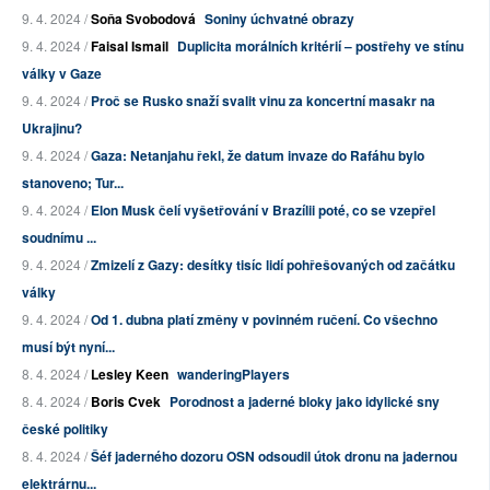
9. 4. 2024 /
Soňa Svobodová
Soniny úchvatné obrazy
9. 4. 2024 /
Faisal Ismail
Duplicita morálních kritérií – postřehy ve stínu
války v Gaze
9. 4. 2024 /
Proč se Rusko snaží svalit vinu za koncertní masakr na
Ukrajinu?
9. 4. 2024 /
Gaza: Netanjahu řekl, že datum invaze do Rafáhu bylo
stanoveno; Tur...
9. 4. 2024 /
Elon Musk čelí vyšetřování v Brazílii poté, co se vzepřel
soudnímu ...
9. 4. 2024 /
Zmizelí z Gazy: desítky tisíc lidí pohřešovaných od začátku
války
9. 4. 2024 /
Od 1. dubna platí změny v povinném ručení. Co všechno
musí být nyní...
8. 4. 2024 /
Lesley Keen
wanderingPlayers
8. 4. 2024 /
Boris Cvek
Porodnost a jaderné bloky jako idylické sny
české politiky
8. 4. 2024 /
Šéf jaderného dozoru OSN odsoudil útok dronu na jadernou
elektrárnu...