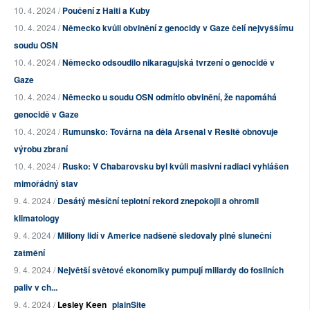
10. 4. 2024 /
Poučení z Haiti a Kuby
10. 4. 2024 /
Německo kvůli obvinění z genocidy v Gaze čelí nejvyššímu
soudu OSN
10. 4. 2024 /
Německo odsoudilo nikaragujská tvrzení o genocidě v
Gaze
10. 4. 2024 /
Německo u soudu OSN odmítlo obvinění, že napomáhá
genocidě v Gaze
10. 4. 2024 /
Rumunsko: Továrna na děla Arsenal v Resitě obnovuje
výrobu zbraní
10. 4. 2024 /
Rusko: V Chabarovsku byl kvůli masivní radiaci vyhlášen
mimořádný stav
9. 4. 2024 /
Desátý měsíční teplotní rekord znepokojil a ohromil
klimatology
9. 4. 2024 /
Miliony lidí v Americe nadšeně sledovaly plné sluneční
zatmění
9. 4. 2024 /
Největší světové ekonomiky pumpují miliardy do fosilních
paliv v ch...
9. 4. 2024 /
Lesley Keen
plainSite