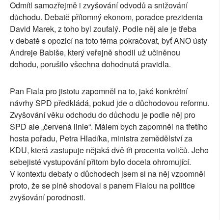
Odmítl samozřejmě i zvyšování odvodů a snižování
důchodu. Debatě přítomný ekonom, poradce prezidenta
David Marek, z toho byl zoufalý. Podle něj ale je třeba
v debatě s opozicí na toto téma pokračovat, byť ANO ústy
Andreje Babiše, který veřejně shodil už učiněnou
dohodu, porušilo všechna dohodnutá pravidla.
Pan Fiala pro jistotu zapomněl na to, jaké konkrétní
návrhy SPD předkládá, pokud jde o důchodovou reformu.
Zvyšování věku odchodu do důchodu je podle něj pro
SPD ale „červená linie“. Málem bych zapomněl na třetího
hosta pořadu, Petra Hladíka, ministra zemědělství za
KDU, která zastupuje nějaká dvě tři procenta voličů. Jeho
sebejisté vystupování přitom bylo docela ohromující.
V kontextu debaty o důchodech jsem si na něj vzpomněl
proto, že se plně shodoval s panem Fialou na politice
zvyšování porodnosti.