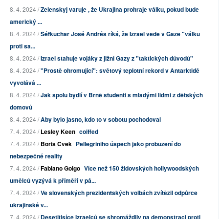
8. 4. 2024 /
Zelenskyj varuje , že Ukrajina prohraje válku, pokud bude
americký ...
8. 4. 2024 /
Šéfkuchař José Andrés říká, že Izrael vede v Gaze "válku
proti sa...
8. 4. 2024 /
Izrael stahuje vojáky z jižní Gazy z "taktických důvodů"
8. 4. 2024 /
"Prostě ohromující": světový teplotní rekord v Antarktidě
vyvolává ...
8. 4. 2024 /
Jak spolu bydlí v Brně studenti s mladými lidmi z dětských
domovů
8. 4. 2024 /
Aby bylo jasno, kdo to v sobotu pochodoval
7. 4. 2024 /
Lesley Keen
coiffed
7. 4. 2024 /
Boris Cvek
Pellegriniho úspěch jako probuzení do
nebezpečné reality
7. 4. 2024 /
Fabiano Golgo
Více než 150 židovských hollywoodských
umělců vyzývá k příměří v pá...
7. 4. 2024 /
Ve slovenských prezidentských volbách zvítězil odpůrce
ukrajinské v...
7. 4. 2024 /
Desetitisíce Izraelců se shromáždily na demonstraci proti