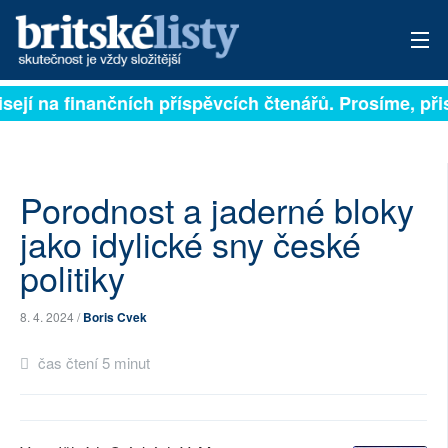
sejí na finančních příspěvcích čtenářů. Prosíme, přis
PŘIHLÁSIT
AKTUÁLNÍ VYDÁNÍ
ARCHIV
Porodnost a jaderné bloky
jako idylické sny české
ROZHOVORY
politiky
TÉMATA
8. 4. 2024 /
Boris Cvek
NEJČTENĚJŠÍ ZA 7 DNÍ
čas čtení 5 minut
AUTOŘI
PŘÍSPĚVKY NA PROVOZ