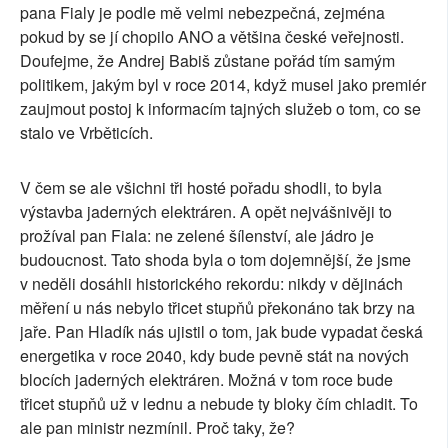
pana Fialy je podle mě velmi nebezpečná, zejména
pokud by se jí chopilo ANO a většina české veřejnosti.
Doufejme, že Andrej Babiš zůstane pořád tím samým
politikem, jakým byl v roce 2014, když musel jako premiér
zaujmout postoj k informacím tajných služeb o tom, co se
stalo ve Vrběticích.
V čem se ale všichni tři hosté pořadu shodli, to byla
výstavba jaderných elektráren. A opět nejvášnivěji to
prožíval pan Fiala: ne zelené šílenství, ale jádro je
budoucnost. Tato shoda byla o tom dojemnější, že jsme
v neděli dosáhli historického rekordu: nikdy v dějinách
měření u nás nebylo třicet stupňů překonáno tak brzy na
jaře. Pan Hladík nás ujistil o tom, jak bude vypadat česká
energetika v roce 2040, kdy bude pevně stát na nových
blocích jaderných elektráren. Možná v tom roce bude
třicet stupňů už v lednu a nebude ty bloky čím chladit. To
ale pan ministr nezmínil. Proč taky, že?