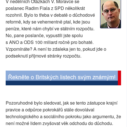
V nedělních Otázkách V. Moravce se
SOCIÁLNÍ SÍTĚ
poslanec Radim Fiala z SPD několikrát
rozohnil. Bylo to třeba v debatě o důchodové
RUBRIKY
reformě, kdy se vehementně ptal, kde jsou
peníze, které nám chybí ve státním rozpočtu.
PLNÁ VERZE STRÁNEK
No, pane poslanče, vypustili jste spolu
s ANO a ODS 100 miliard ročně pro bohaté.
Vzpomínáte? A není to zdaleka jen to, pokud jde o
podseknutí příjmové stránky rozpočtu.
Pozoruhodné bylo sledovat, jak se tento zástupce krajní
pravice a odpůrce pokrokářů stále dovolával
technologického a sociálního pokroku jako argumentu, že
není možné lidem zvyšovat věk odchodu do důchodu.