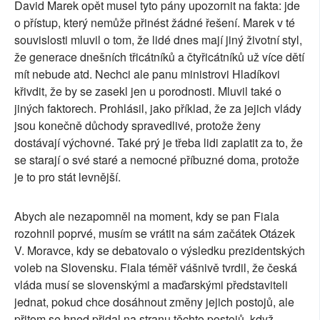
David Marek opět musel tyto pány upozornit na fakta: jde
o přístup, který nemůže přinést žádné řešení. Marek v té
souvislosti mluvil o tom, že lidé dnes mají jiný životní styl,
že generace dnešních třicátníků a čtyřicátníků už více dětí
mít nebude atd. Nechci ale panu ministrovi Hladíkovi
křivdit, že by se zasekl jen u porodnosti. Mluvil také o
jiných faktorech. Prohlásil, jako příklad, že za jejich vlády
jsou konečně důchody spravedlivé, protože ženy
dostávají výchovné. Také prý je třeba lidi zaplatit za to, že
se starají o své staré a nemocné příbuzné doma, protože
je to pro stát levnější.
Abych ale nezapomněl na moment, kdy se pan Fiala
rozohnil poprvé, musím se vrátit na sám začátek Otázek
V. Moravce, kdy se debatovalo o výsledku prezidentských
voleb na Slovensku. Fiala téměř vášnivě tvrdil, že česká
vláda musí se slovenskými a maďarskými představiteli
jednat, pokud chce dosáhnout změny jejich postojů, ale
přitom se hned přidal na stranu těchto postojů, když