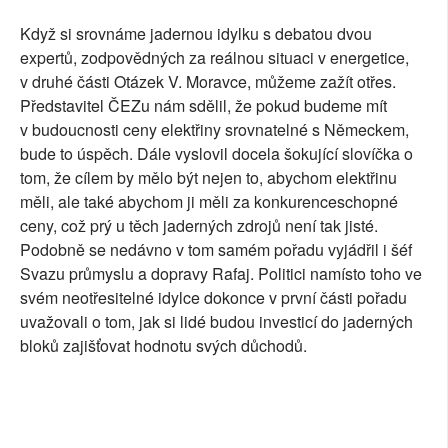
Když si srovnáme jadernou idylku s debatou dvou
expertů, zodpovědných za reálnou situaci v energetice,
v druhé části Otázek V. Moravce, můžeme zažít otřes.
Představitel ČEZu nám sdělil, že pokud budeme mít
v budoucnosti ceny elektřiny srovnatelné s Německem,
bude to úspěch. Dále vyslovil docela šokující slovíčka o
tom, že cílem by mělo být nejen to, abychom elektřinu
měli, ale také abychom ji měli za konkurenceschopné
ceny, což prý u těch jaderných zdrojů není tak jisté.
Podobně se nedávno v tom samém pořadu vyjádřil i šéf
Svazu průmyslu a dopravy Rafaj. Politici namísto toho ve
svém neotřesitelné idylce dokonce v první části pořadu
uvažovali o tom, jak si lidé budou investicí do jaderných
bloků zajišťovat hodnotu svých důchodů.