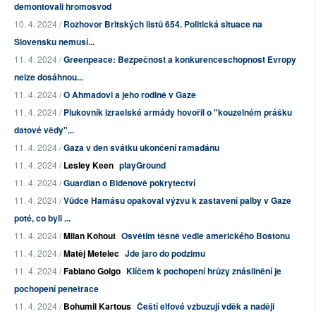
demontovali hromosvod
10. 4. 2024 /
Rozhovor Britských listů 654. Politická situace na
Slovensku nemusí...
11. 4. 2024 /
Greenpeace: Bezpečnost a konkurenceschopnost Evropy
nelze dosáhnou...
11. 4. 2024 /
O Ahmadovi a jeho rodině v Gaze
11. 4. 2024 /
Plukovník izraelské armády hovořil o "kouzelném prášku
datové vědy"...
11. 4. 2024 /
Gaza v den svátku ukončení ramadánu
11. 4. 2024 /
Lesley Keen
playGround
11. 4. 2024 /
Guardian o Bidenově pokrytectví
11. 4. 2024 /
Vůdce Hamásu opakoval výzvu k zastavení palby v Gaze
poté, co byli ...
11. 4. 2024 /
Milan Kohout
Osvětim těsně vedle amerického Bostonu
11. 4. 2024 /
Matěj Metelec
Jde jaro do podzimu
11. 4. 2024 /
Fabiano Golgo
Klíčem k pochopení hrůzy znásilnění je
pochopení penetrace
11. 4. 2024 /
Bohumil Kartous
Čeští elfové vzbuzují vděk a naději