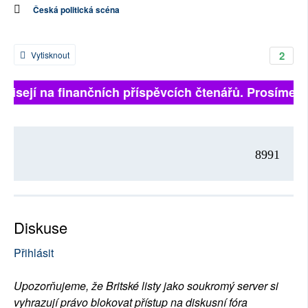
Česká politická scéna
2
Vytisknout
ávisejí na finančních příspěvcích čtenářů. Prosíme, př
8991
Diskuse
Přihlásit
Upozorňujeme, že Britské listy jako soukromý server si
vyhrazují právo blokovat přístup na diskusní fóra