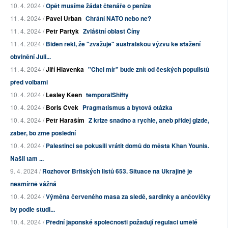
10. 4. 2024 /
Opět musíme žádat čtenáře o peníze
11. 4. 2024 /
Pavel Urban
Chrání NATO nebo ne?
11. 4. 2024 /
Petr Partyk
Zvláštní oblast Číny
11. 4. 2024 /
Biden řekl, že "zvažuje" australskou výzvu ke stažení
obvinění Juli...
11. 4. 2024 /
Jiří Hlavenka
"Chci mír" bude znít od českých populistů
před volbami
10. 4. 2024 /
Lesley Keen
temporalShifty
10. 4. 2024 /
Boris Cvek
Pragmatismus a bytová otázka
10. 4. 2024 /
Petr Haraším
Z krize snadno a rychle, aneb přidej gizde,
zaber, bo zme poslední
10. 4. 2024 /
Palestinci se pokusili vrátit domů do města Khan Younis.
Našli tam ...
9. 4. 2024 /
Rozhovor Britských listů 653. Situace na Ukrajině je
nesmírně vážná
10. 4. 2024 /
Výměna červeného masa za sledě, sardinky a ančovičky
by podle studi...
10. 4. 2024 /
Přední japonské společnosti požadují regulaci umělé