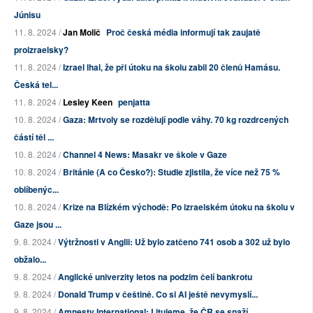
Júnisu
11. 8. 2024 /
Jan Molič
Proč česká média informují tak zaujatě
proizraelsky?
11. 8. 2024 /
Izrael lhal, že při útoku na školu zabil 20 členů Hamásu.
Česká tel...
11. 8. 2024 /
Lesley Keen
penjatta
10. 8. 2024 /
Gaza: Mrtvoly se rozdělují podle váhy. 70 kg rozdrcených
částí těl ...
10. 8. 2024 /
Channel 4 News: Masakr ve škole v Gaze
10. 8. 2024 /
Británie (A co Česko?): Studie zjistila, že více než 75 %
oblíbenýc...
10. 8. 2024 /
Krize na Blízkém východě: Po izraelském útoku na školu v
Gaze jsou ...
9. 8. 2024 /
Výtržnosti v Anglii: Už bylo zatčeno 741 osob a 302 už bylo
obžalo...
9. 8. 2024 /
Anglické univerzity letos na podzim čelí bankrotu
9. 8. 2024 /
Donald Trump v češtině. Co si AI ještě nevymyslí...
9. 8. 2024 /
Amnesty International: Litujeme, že ČR se snaží