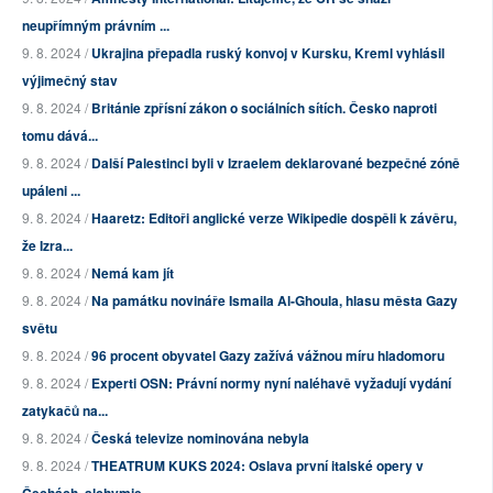
neupřímným právním ...
9. 8. 2024 /
Ukrajina přepadla ruský konvoj v Kursku, Kreml vyhlásil
výjimečný stav
9. 8. 2024 /
Británie zpřísní zákon o sociálních sítích. Česko naproti
tomu dává...
9. 8. 2024 /
Další Palestinci byli v Izraelem deklarované bezpečné zóně
upáleni ...
9. 8. 2024 /
Haaretz: Editoři anglické verze Wikipedie dospěli k závěru,
že Izra...
9. 8. 2024 /
Nemá kam jít
9. 8. 2024 /
Na památku novináře Ismaila Al-Ghoula, hlasu města Gazy
světu
9. 8. 2024 /
96 procent obyvatel Gazy zažívá vážnou míru hladomoru
9. 8. 2024 /
Experti OSN: Právní normy nyní naléhavě vyžadují vydání
zatykačů na...
9. 8. 2024 /
Česká televize nominována nebyla
9. 8. 2024 /
THEATRUM KUKS 2024: Oslava první italské opery v