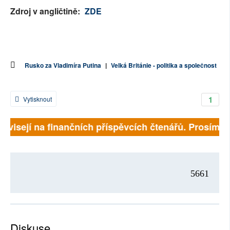
Zdroj v angličtině:
ZDE
Rusko za Vladimíra Putina
|
Velká Británie - politika a společnost
1
Vytisknout
závisejí na finančních příspěvcích čtenářů. Prosíme, p
5661
Diskuse