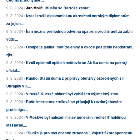
Čechách, alchymie ...
9. 8. 2024 /
Jan Molič
Musím se Bartoše zastat
9. 8. 2024 /
Izrael zrušil diplomatickou akreditaci norským diplomatům
za jejich...
9. 8. 2024 /
Írán možná přehodnotí odvetná opatření proti Izraeli za zabití
vůdc...
9. 8. 2024 /
Oloupejte jablka: mytí zeleniny a ovoce pesticidy neodstraní,
zjis...
9. 8. 2024 /
Kvůli epidemii opičích neštovic se Afrika ocitla na pokraji
oficiál...
9. 8. 2024 /
Rusko: Státní duma z přípravy ofenzívy ozbrojených sil
Ukrajiny v K...
9. 8. 2024 /
V ruské Kurské oblasti byl vyhlášen výjimečný stav
9. 8. 2024 /
Ruští internetoví trollové se připojují k rozdmýchávání
protiimigra...
9. 8. 2024 /
V Moskvě byl nalezen mrtev generální ředitel IT holdingu
Mastertel,...
9. 8. 2024 /
"Sudža je pro nás obecně ztracená." Vojenští korespondenti