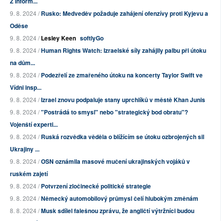
Z inform...
9. 8. 2024 /
Rusko: Medveděv požaduje zahájení ofenzívy proti Kyjevu a
Oděse
9. 8. 2024 /
Lesley Keen
softlyGo
9. 8. 2024 /
Human Rights Watch: Izraelské síly zahájily palbu při útoku
na dům...
9. 8. 2024 /
Podezřelí ze zmařeného útoku na koncerty Taylor Swift ve
Vídni insp...
9. 8. 2024 /
Izrael znovu podpaluje stany uprchlíků v městě Khan Junis
9. 8. 2024 /
"Postrádá to smysl" nebo "strategický bod obratu"?
Vojenští experti...
9. 8. 2024 /
Ruská rozvědka věděla o blížícím se útoku ozbrojených sil
Ukrajiny ...
9. 8. 2024 /
OSN oznámila masové mučení ukrajinských vojáků v
ruském zajetí
9. 8. 2024 /
Potvrzení zločinecké politické strategie
9. 8. 2024 /
Německý automobilový průmysl čelí hlubokým změnám
8. 8. 2024 /
Musk sdílel falešnou zprávu, že angličtí výtržníci budou