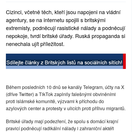
SOCIÁLNÍ SÍTĚ
Cizinci, včetně těch, kteří jsou napojeni na vládní
agentury, se na internetu spojili s britskými
RUBRIKY
extremisty, podněcují rasistické nálady a podněcují
PLNÁ VERZE STRÁNEK
nepokoje, tvrdí britské úřady. Ruská propaganda si
nenechala ujít příležitost.
Během posledních 10 dnů se kanály Telegram, účty na X
(dříve Twitter) a TikTok zaplnily falešnými obviněními
proti islámské komunitě, výzvami k příchodu do
azylových center a protesty v ulicích proti přílivu migrantů.
Britské úřady mají podezření, že spolu s domácí krajní
pravicí podněcují radikální nálady i zahraniční aktéři