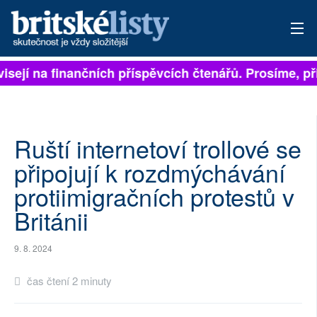
visejí na finančních příspěvcích čtenářů. Prosíme, při
PŘIHLÁSIT
AKTUÁLNÍ VYDÁNÍ
ARCHIV
Ruští internetoví trollové se
připojují k rozdmýchávání
ROZHOVORY
protiimigračních protestů v
TÉMATA
Británii
NEJČTENĚJŠÍ ZA 7 DNÍ
9. 8. 2024
AUTOŘI
čas čtení 2 minuty
PŘÍSPĚVKY NA PROVOZ