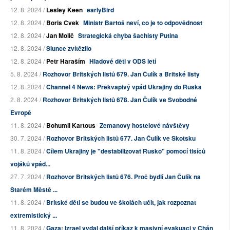
12. 8. 2024 /
Lesley Keen
earlyBird
12. 8. 2024 /
Boris Cvek
Ministr Bartoš neví, co je to odpovědnost
12. 8. 2024 /
Jan Molič
Strategická chyba šachisty Putina
12. 8. 2024 /
Slunce zvítězilo
12. 8. 2024 /
Petr Haraším
Hladové děti v ODS letí
5. 8. 2024 /
Rozhovor Britských listů 679. Jan Čulík a Britské listy
12. 8. 2024 /
Channel 4 News: Překvapivý vpád Ukrajiny do Ruska
2. 8. 2024 /
Rozhovor Britských listů 678. Jan Čulík ve Svobodné
Evropě
11. 8. 2024 /
Bohumil Kartous
Zemanovy hostelové návštěvy
30. 7. 2024 /
Rozhovor Britských listů 677. Jan Čulík ve Skotsku
11. 8. 2024 /
Cílem Ukrajiny je "destabilizovat Rusko" pomocí tisíců
vojáků vpád...
27. 7. 2024 /
Rozhovor Britských listů 676. Proč bydlí Jan Čulík na
Starém Městě ...
11. 8. 2024 /
Britské děti se budou ve školách učit, jak rozpoznat
extremistický ...
11. 8. 2024 /
Gaza: Izrael vydal další příkaz k masivní evakuaci v Chán