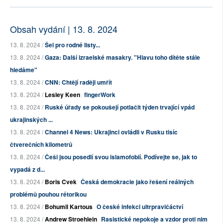
Obsah vydání | 13. 8. 2024
13. 8. 2024 /
Šel pro rodné listy...
13. 8. 2024 /
Gaza: Další izraelské masakry. "Hlavu toho dítěte stále
hledáme"
13. 8. 2024 /
CNN: Chtějí raději umřít
13. 8. 2024 /
Lesley Keen
fingerWork
13. 8. 2024 /
Ruské úřady se pokoušejí potlačit týden trvající vpád
ukrajinských ...
13. 8. 2024 /
Channel 4 News: Ukrajinci ovládli v Rusku tisíc
čtverečních kilometrů
13. 8. 2024 /
Češi jsou posedlí svou islamofobií. Podívejte se, jak to
vypadá z d...
13. 8. 2024 /
Boris Cvek
Česká demokracie jako řešení reálných
problémů pouhou rétorikou
13. 8. 2024 /
Bohumil Kartous
O české infekci ultrpravičáctví
13. 8. 2024 /
Andrew Stroehlein
Rasistické nepokoje a vzdor proti nim