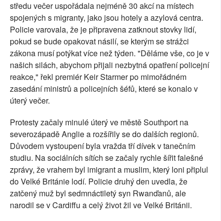
středu večer uspořádala nejméně 30 akcí na místech
spojených s migranty, jako jsou hotely a azylová centra.
Policie varovala, že je připravena zatknout stovky lidí,
pokud se bude opakovat násilí, se kterým se strážci
zákona musí potýkat více než týden. "Děláme vše, co je v
našich silách, abychom přijali nezbytná opatření policejní
reakce," řekl premiér Keir Starmer po mimořádném
zasedání ministrů a policejních šéfů, které se konalo v
úterý večer.
Protesty začaly minulé úterý ve městě Southport na
severozápadě Anglie a rozšířily se do dalších regionů.
Důvodem vystoupení byla vražda tří dívek v tanečním
studiu. Na sociálních sítích se začaly rychle šířit falešné
zprávy, že vrahem byl imigrant a muslim, který loni připlul
do Velké Británie lodí. Policie druhý den uvedla, že
zatčený muž byl sedmnáctiletý syn Rwanďanů, ale
narodil se v Cardiffu a celý život žil ve Velké Británii.