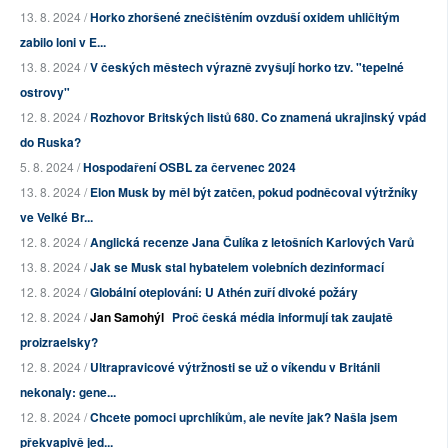
13. 8. 2024 /
Horko zhoršené znečištěním ovzduší oxidem uhličitým
zabilo loni v E...
13. 8. 2024 /
V českých městech výrazně zvyšují horko tzv. "tepelné
ostrovy"
12. 8. 2024 /
Rozhovor Britských listů 680. Co znamená ukrajinský vpád
do Ruska?
5. 8. 2024 /
Hospodaření OSBL za červenec 2024
13. 8. 2024 /
Elon Musk by měl být zatčen, pokud podněcoval výtržníky
ve Velké Br...
12. 8. 2024 /
Anglická recenze Jana Čulíka z letošních Karlových Varů
13. 8. 2024 /
Jak se Musk stal hybatelem volebních dezinformací
12. 8. 2024 /
Globální oteplování: U Athén zuří divoké požáry
12. 8. 2024 /
Jan Samohýl
Proč česká média informují tak zaujatě
proizraelsky?
12. 8. 2024 /
Ultrapravicové výtržnosti se už o víkendu v Británii
nekonaly: gene...
12. 8. 2024 /
Chcete pomoci uprchlíkům, ale nevíte jak? Našla jsem
překvapivě jed...