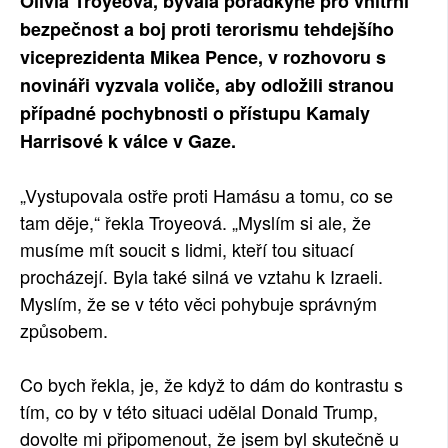
Olivia Troyeová, bývalá poradkyně pro vnitřní
SOCIÁLNÍ SÍTĚ
bezpečnost a boj proti terorismu tehdejšího
viceprezidenta Mikea Pence, v rozhovoru s
RUBRIKY
novináři vyzvala voliče, aby odložili stranou
případné pochybnosti o přístupu Kamaly
PLNÁ VERZE STRÁNEK
Harrisové k válce v Gaze.
„Vystupovala ostře proti Hamásu a tomu, co se
tam děje,“ řekla Troyeová. „Myslím si ale, že
musíme mít soucit s lidmi, kteří tou situací
procházejí. Byla také silná ve vztahu k Izraeli.
Myslím, že se v této věci pohybuje správným
způsobem.
Co bych řekla, je, že když to dám do kontrastu s
tím, co by v této situaci udělal Donald Trump,
dovolte mi připomenout, že jsem byl skutečně u