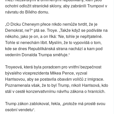
ochotni odložit stranické sklony, aby zabránili Trumpovi v
návratu do Bílého domu.
„O Dicku Cheneym přece nikdo nemůže tvrdit, že je
Demokrat, ne?“ ptá se. Troye. „Takže když se podíváte na
někoho, jako je on, a on říká: 'Ne, tohle je nepřijatelné.
Tohle si nenechám líbit. Myslím, že to vypovídá o tom,
kde se dnes Republikánská strana nachází a kam pod
vedením Donalda Trumpa směřuje.“
Troyeová, která byla poradcem pro vnitřní bezpečnost
bývalého viceprezidenta Mikea Pence, vyzval
Harrisovou, aby se postavila obavám voličů z imigrace.
Poznamenala však, že to byl Trump, nikoli Harrisová, kdo
stál v cestě konzervativnímu návrhu zákona o hranicích.
Trump zákon zablokoval, řekla, „protože má prostě svou
osobní vendetu“.