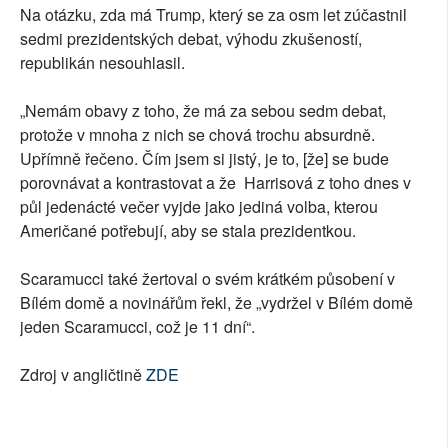
Na otázku, zda má Trump, který se za osm let zúčastnil
sedmi prezidentských debat, výhodu zkušeností,
republikán nesouhlasil.
„Nemám obavy z toho, že má za sebou sedm debat,
protože v mnoha z nich se chová trochu absurdně.
Upřímně řečeno. Čím jsem si jistý, je to, [že] se bude
porovnávat a kontrastovat a že Harrisová z toho dnes v
půl jedenácté večer vyjde jako jediná volba, kterou
Američané potřebují, aby se stala prezidentkou.
Scaramucci také žertoval o svém krátkém působení v
Bílém domě a novinářům řekl, že „vydržel v Bílém domě
jeden Scaramucci, což je 11 dní“.
Zdroj v angličtině
ZDE