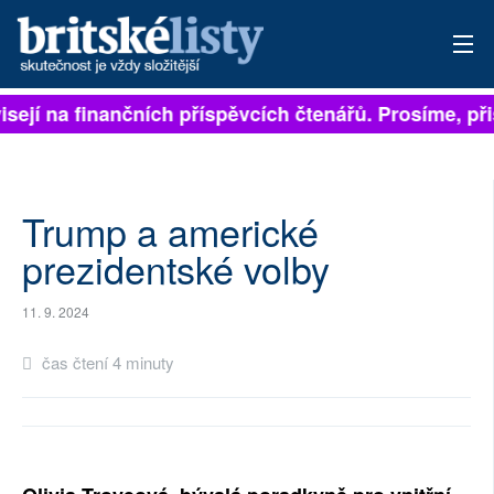
isejí na finančních příspěvcích čtenářů. Prosíme, přis
PŘIHLÁSIT
AKTUÁLNÍ VYDÁNÍ
ARCHIV
Trump a americké
prezidentské volby
ROZHOVORY
11. 9. 2024
TÉMATA
čas čtení 4 minuty
NEJČTENĚJŠÍ ZA 7 DNÍ
AUTOŘI
PŘÍSPĚVKY NA PROVOZ