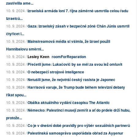
zastřelila ame...
10. 9. 2024 /
Izraelská armáda loni 7. října záměrně usmrtila celou řadu
Izraelců...
10. 9. 2024 /
Gaza: Izraelský zásah v bezpečné zóně Chán Júnis usmrtil
čtyřicet l...
10. 9. 2024 /
Mainstreamová média si všimla, že Izrael použil
Hannibalovu směrni...
10. 9. 2024 /
Lesley Keen
roomForReparation
10. 9. 2024 /
Přečetli jsme: Lukačovič by se měl za svou lež omluvit
10. 9. 2024 /
O nebezpečí strojové inteligence
10. 9. 2024 /
Netušili jsme, že největší český rasista je Japonec
10. 9. 2024 /
Harrisová varuje, že Trump bude během televizní debaty
říkat spou...
10. 9. 2024 /
Obálka aktuálního vydání časopisu The Atlantic
10. 9. 2024 /
Německo: Palestinci musejí zemřít a ať do prdele drží hubu,
protože...
10. 9. 2024 /
Co je v dnešní době pravidly pro výběr sexuálních partnerů
10. 9. 2024 /
Palestinská samospráva uspořádala obřad za Ayşenur