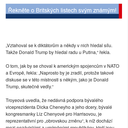
„Vztahoval se k diktátorům a někdy v nich hledal sílu.
Takže Donald Trump by hledal radu u Putina,“ řekla.
O tom, jak by se choval k americkým spojencům v NATO
a Evropě, řekla: „Naprosto by je zradil, protože takové
diskuse se v této místnosti s někým, jako je Donald
Trump, skutečně vedly.“
Troyeová uvedla, že nedávná podpora bývalého
viceprezidenta Dicka Cheneyho a jeho dcery, bývalé
kongresmanky Liz Chenyové pro Harrisovou, je
reprezentativní pro „obrovskou změnu“, k níž dochází
mezi nezávislými a umírněnými republikány, kteří jsou