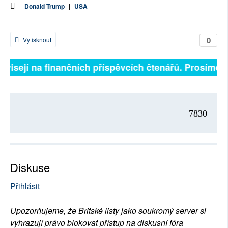
Donald Trump
|
USA
0
Vytisknout
ávisejí na finančních příspěvcích čtenářů. Prosíme, p
7830
Diskuse
Přihlásit
Upozorňujeme, že Britské listy jako soukromý server si
vyhrazují právo blokovat přístup na diskusní fóra