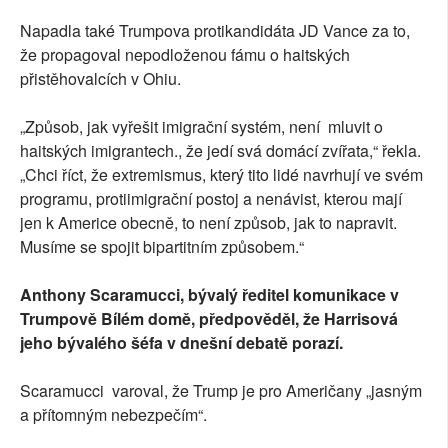
Napadla také Trumpova protikandidáta JD Vance za to,
že propagoval nepodloženou fámu o haitských
přistěhovalcích v Ohiu.
„Způsob, jak vyřešit imigrační systém, není mluvit o
haitských imigrantech., že jedí svá domácí zvířata,“ řekla.
„Chci říct, že extremismus, který tito lidé navrhují ve svém
programu, protiimigrační postoj a nenávist, kterou mají
jen k Americe obecně, to není způsob, jak to napravit.
Musíme se spojit bipartitním způsobem.“
Anthony Scaramucci, bývalý ředitel komunikace v
Trumpově Bílém domě, předpověděl, že Harrisová
jeho bývalého šéfa v dnešní debatě porazí.
Scaramucci varoval, že Trump je pro Američany „jasným
a přítomným nebezpečím“.