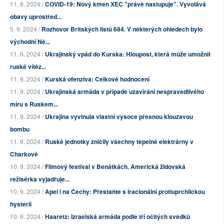
11. 9. 2024 /
COVID-19: Nový kmen XEC "právě nastupuje". Vyvolává
obavy uprostřed...
5. 9. 2024 /
Rozhovor Britských listů 684. V některých ohledech bylo
východní Ně...
11. 9. 2024 /
Ukrajinský vpád do Kurska: Hloupost, která může umožnit
ruské vítěz...
11. 9. 2024 /
Kurská ofenzíva: Celkové hodnocení
11. 9. 2024 /
Ukrajinská armáda v případě uzavírání nespravedlivého
míru s Ruskem...
11. 9. 2024 /
Ukrajina vyvinula vlastní vysoce přesnou klouzavou
bombu
11. 9. 2024 /
Ruské jednotky zničily všechny tepelné elektrárny v
Charkově
10. 9. 2024 /
Filmový festival v Benátkách. Americká židovská
režisérka vyjadřuje...
10. 9. 2024 /
Apel i na Čechy: Přestaňte s iracionální protiuprchlickou
hysterií
10. 9. 2024 /
Haaretz: Izraelská armáda podle tří očitých svědků