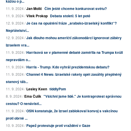
kážou o p...
11. 9. 2024 /
Jan Molič
Čím ještě chceme konkurovat světu?
11. 9. 2024 /
Vítek Prokop
Debata století: 5 let poté
12. 9. 2024 /
Je čas na opuštění fráze „arabsko-izraelský konflikt“?
Nepřátelství...
12. 9. 2024 /
Jak dlouho mohou američtí zákonodárci ignorovat záběry
Izraelem vra...
11. 9. 2024 /
Harrisová se v plamenné debatě zaměřila na Trumpa kvůli
nepravdám o...
11. 9. 2024 /
Harris - Trump: Kdo vyhrál prezidentskou debatu?
11. 9. 2024 /
Channel 4 News: Izraelské rakety opět zasáhly přeplněný
stanový táb...
11. 9. 2024 /
Lesley Keen
tiddlyPom
8. 9. 2024 /
Ema Čulík
"Všichni jsme lidé." Je kontraprotest správnou
cestou? O nenávisti...
11. 9. 2024 /
OSN konstatuje, že Izrael zablokoval konvoj s vakcínou
proti obrně ...
10. 9. 2024 /
Papež protestuje proti vraždění v Gaze