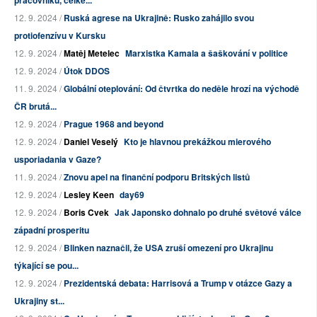
pracovníků, celke...
12. 9. 2024 /
Ruská agrese na Ukrajině: Rusko zahájilo svou
protiofenzívu v Kursku
12. 9. 2024 /
Matěj Metelec
Marxistka Kamala a šaškování v politice
12. 9. 2024 /
Útok DDOS
11. 9. 2024 /
Globální oteplování: Od čtvrtka do neděle hrozí na východě
ČR brutá...
12. 9. 2024 /
Prague 1968 and beyond
12. 9. 2024 /
Daniel Veselý
Kto je hlavnou prekážkou mierového
usporiadania v Gaze?
11. 9. 2024 /
Znovu apel na finanční podporu Britských listů
12. 9. 2024 /
Lesley Keen
day69
12. 9. 2024 /
Boris Cvek
Jak Japonsko dohnalo po druhé světové válce
západní prosperitu
12. 9. 2024 /
Blinken naznačil, že USA zruší omezení pro Ukrajinu
týkající se pou...
12. 9. 2024 /
Prezidentská debata: Harrisová a Trump v otázce Gazy a
Ukrajiny st...