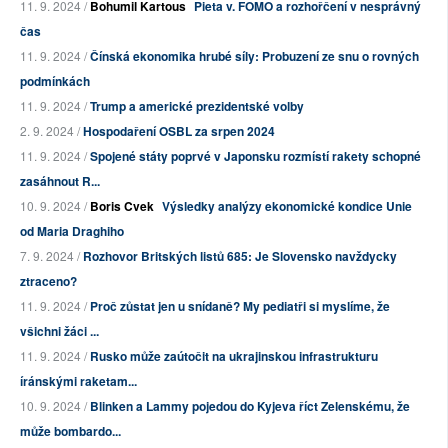
11. 9. 2024 /
Bohumil Kartous
Pieta v. FOMO a rozhořčení v nesprávný
čas
11. 9. 2024 /
Čínská ekonomika hrubé síly: Probuzení ze snu o rovných
podmínkách
11. 9. 2024 /
Trump a americké prezidentské volby
2. 9. 2024 /
Hospodaření OSBL za srpen 2024
11. 9. 2024 /
Spojené státy poprvé v Japonsku rozmístí rakety schopné
zasáhnout R...
10. 9. 2024 /
Boris Cvek
Výsledky analýzy ekonomické kondice Unie
od Maria Draghiho
7. 9. 2024 /
Rozhovor Britských listů 685: Je Slovensko navždycky
ztraceno?
11. 9. 2024 /
Proč zůstat jen u snídaně? My pediatři si myslíme, že
všichni žáci ...
11. 9. 2024 /
Rusko může zaútočit na ukrajinskou infrastrukturu
íránskými raketam...
10. 9. 2024 /
Blinken a Lammy pojedou do Kyjeva říct Zelenskému, že
může bombardo...