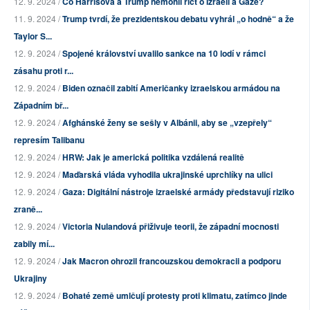
12. 9. 2024 /
Co Harrisová a Trump nemohli říct o Izraeli a Gaze?
11. 9. 2024 /
Trump tvrdí, že prezidentskou debatu vyhrál „o hodně“ a že
Taylor S...
12. 9. 2024 /
Spojené království uvalilo sankce na 10 lodí v rámci
zásahu proti r...
12. 9. 2024 /
Biden označil zabití Američanky izraelskou armádou na
Západním bř...
12. 9. 2024 /
Afghánské ženy se sešly v Albánii, aby se „vzepřely“
represím Talibanu
12. 9. 2024 /
HRW: Jak je americká politika vzdálená realitě
12. 9. 2024 /
Maďarská vláda vyhodila ukrajinské uprchlíky na ulici
12. 9. 2024 /
Gaza: Digitální nástroje izraelské armády představují riziko
zraně...
12. 9. 2024 /
Victoria Nulandová přiživuje teorii, že západní mocnosti
zabily mí...
12. 9. 2024 /
Jak Macron ohrozil francouzskou demokracii a podporu
Ukrajiny
12. 9. 2024 /
Bohaté země umlčují protesty proti klimatu, zatímco jinde