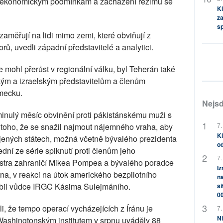
i ekonomickým podmínkám a zacházení režimu se
Kl
za
s
aměřují na lidi mimo zemi, které obviňují z
rů, uvedli západní představitelé a analytici.
e mohl přerůst v regionální válku, byl Teherán také
kým a izraelským představitelům a členům
mecku.
Nejsd
minulý měsíc obvinění proti pákistánskému muži s
7.
z toho, že se snažil najmout nájemného vraha, aby
Kl
ojených státech, možná včetně bývalého prezidenta
od
ní ze série spiknutí proti členům jeho
7.
nistra zahraničí Mikea Pompea a bývalého poradce
Iz
na, v reakci na útok amerického bezpilotního
na
zabil vůdce IRGC Kásima Sulejmáního.
si
0
li, že tempo operací vycházejících z Íránu je
7.
Ni
ashingtonským institutem v srpnu uváděly 88