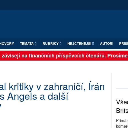
HOVORY
TÉMATA
RUBRIKY
NEJČTENĚJŠÍ
AUTOŘI
PŘÍS
ávisejí na finančních příspěvcích čtenářů. Prosíme, p
 kritiky v zahraničí, Írán
s Angels a další
Všec
y
Brit
Primár
komerc