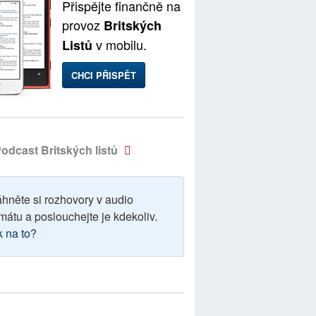
Přispějte finančně na
provoz
Britských
v mobilu.
Listů
CHCI PŘISPĚT
odcast Britských listů
áhněte si rozhovory v audio
mátu a poslouchejte je kdekoliv.
k na to?