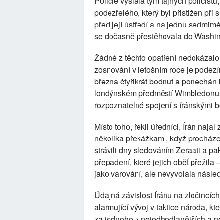
Policie vyslala tým tajných policistů
podezřelého, který byl přistižen při
před její ústředí a na jednu sedmimě
se dočasně přestěhovala do Washin
Žádné z těchto opatření nedokázalo 
zosnování v letošním roce je podezír
března čtyřikrát bodnut a ponechán
londýnském předměstí Wimbledonu út
rozpoznatelné spojení s íránskými 
Místo toho, řekli úředníci, Írán najal
několika překážkami, když procházel
strávili dny sledováním Zeraati a pak
přepadení, které jejich oběť přežila
jako varování, ale nevyvolala násled
Údajná závislost Íránu na zločincích
alarmující vývoj v taktice národa, kt
za jednoho z nejodhodlanějších a n