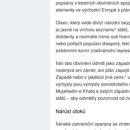
popsány v trestních obviněních spo
elementy ve východní Evropě s plá
Olsen, který vede divizi národní bezp
je jasně na vrcholu seznamu" států, 
disidenty a novináře mimo své hrani
nebo potlačit populaci diaspory, řek
extrémním konci (nadnárodní represe)
Írán tato obvinění odmítl jako západ
neskrývá ani záměr, ani plán zapoji
Západě nebo v jakékoli jiné zemi," 
výmysly jsou výmysly sionistického re
Mujahedin-e Khalq a jistých západn
států – aby odvrátily pozornost od 
Nárůst útoků
Íránské zahraniční operace se zinten