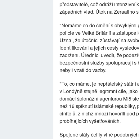
představitelé, což odráží intenzivní k
západních vlád. Útok na Zeraatiho s
"Nemáme co do činění s obvyklými pod
policie ve Velké Británii a zástupce
Uznal, že útočníci zůstávají na svo
identifikováni a jejich cesty vysled
zadrženi. Úředníci uvedli, že podezř
bezpečnostní služby spolupracují s br
nebyli vzati do vazby.
"To, co máme, je nepřátelský státní a
v Londýně stejně legitimní cíle, jako
domácí špionážní agenturou MI5 sled
než 16 spiknutí islámské republiky,
činitelů, z nichž mnozí hovořili pod
probíhajících vyšetřováních.
Spojené státy čelily vlně podobných