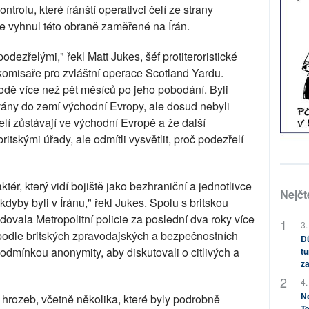
ontrolu, které íránští operativci čelí ze strany
e vyhnul této obraně zaměřené na Írán.
ezřelými," řekl Matt Jukes, šéf protiteroristické
 komisaře pro zvláštní operace Scotland Yardu.
bodě více než pět měsíců po jeho pobodání. Byli
ovány do zemí východní Evropy, ale dosud nebyli
elí zůstávají ve východní Evropě a že další
itskými úřady, ale odmítli vysvětlit, proč podezřelí
ktér, který vidí bojiště jako bezhraniční a jednotlivce
Nejčt
 kdyby byli v Íránu," řekl Jukes. Spolu s britskou
ovala Metropolitní policie za poslední dva roky více
3.
 podle britských zpravodajských a bezpečnostních
Dů
 podmínkou anonymity, aby diskutovali o citlivých a
tu
za
4.
No
 hrozeb, včetně několika, které byly podrobně
Te