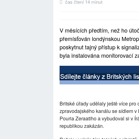
čas čtení 14 minut
V měsících předtím, než ho útoční
přemísťován londýnskou Metropo
poskytnut tajný přístup k signa
byla instalována monitorovací za
Britské úřady udělaly ještě více pro 
zpravodajského kanálu se sídlem v 
Pouria Zeraatiho a vybudoval si v Í
republikou zakázán.