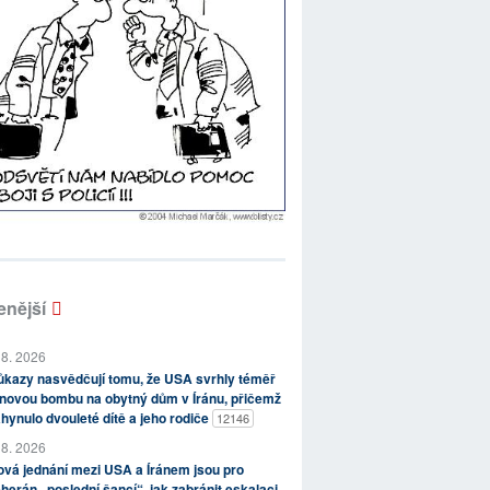
enější
 8. 2026
kazy nasvědčují tomu, že USA svrhly téměř
novou bombu na obytný dům v Íránu, přičemž
hynulo dvouleté dítě a jeho rodiče
12146
 8. 2026
vá jednání mezi USA a Íránem jsou pro
herán „poslední šancí“, jak zabránit eskalaci