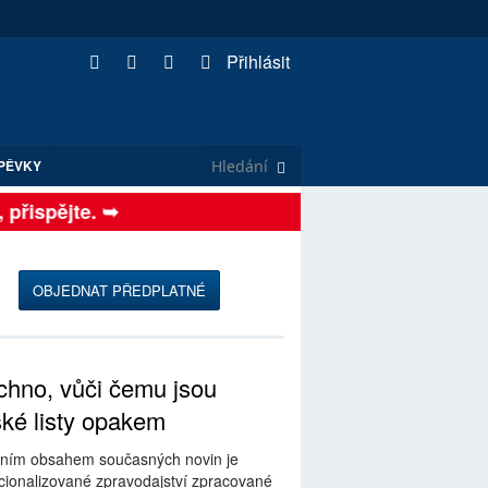
Přihlásit
PĚVKY
řispějte. ➥
OBJEDNAT PŘEDPLATNÉ
hno, vůči čemu jsou
ské listy opakem
ním obsahem současných novin je
ionalizované zpravodajství zpracované