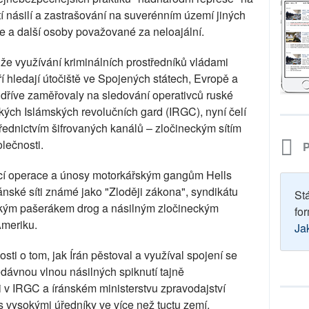
ití násilí a zastrašování na suverénním území jiných
ře a další osoby považované za neloajální.
 že využívání kriminálních prostředníků vládami
ří hledají útočiště ve Spojených státech, Evropě a
e dříve zaměřovaly na sledování operativců ruské
ých Islámských revolučních gard (IRGC), nyní čelí
ednictvím šifrovaných kanálů – zločineckým sítím
lečnosti.
P
tící operace a únosy motorkářským gangům Hells
nské síti známé jako "Zloději zákona", syndikátu
St
nským pašerákem drog a násilným zločineckým
for
Ameriku.
Ja
ti o tom, jak Írán pěstoval a využíval spojení se
nedávnou vlnou násilných spiknutí tajně
 v IRGC a íránském ministerstvu zpravodajství
 vysokými úředníky ve více než tuctu zemí,