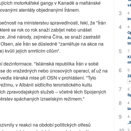
jujících motorkářské gangy v Kanadě a mafiánské
vá
novanými atentáty objednanými Íránem.
4.
In
ečnosti na ministerstvu spravedlnosti, řekl, že "Írán
4.
které se rok co rok snaží zabíjet nebo unášet
Op
ce. Jiné národy, zejména Čína, se snaží zastrašit
Am
i
l Olsen, ale Írán se důsledně "zaměřuje na akce na
 kvůli jejich smrtícím cílům".
7.
Kl
od
ní dezinformace. "Islámská republika Írán v sobě
5.
t se do vražedných nebo únosových operací, ať už na
Zá
uvedla íránská mise při OSN v prohlášení. "Tyto
4
žimu, v Albánii sídlícího teroristického kultu
3.
ích zpravodajských služeb – včetně těch Spojených
S
zvěrstev spáchaných izraelským režimem."
4.
Iz
4.
„
zivnily v reakci na období politických otřesů
3.