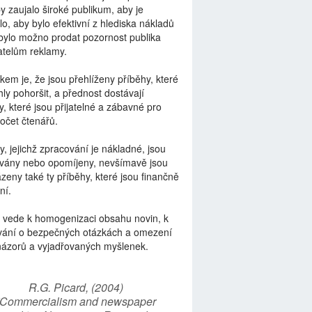
by zaujalo široké publikum, aby je
lo, aby bylo efektivní z hlediska nákladů
bylo možno prodat pozornost publika
telům reklamy.
kem je, že jsou přehlíženy příběhy, které
ly pohoršit, a přednost dostávají
y, které jsou přijatelné a zábavné pro
počet čtenářů.
y, jejichž zpracování je nákladné, jsou
vány nebo opomíjeny, nevšímavě jsou
zeny také ty příběhy, které jsou finančně
ní.
 vede k homogenizaci obsahu novin, k
vání o bezpečných otázkách a omezení
názorů a vyjadřovaných myšlenek.
R.G. Picard, (2004)
“Commercialism and newspaper