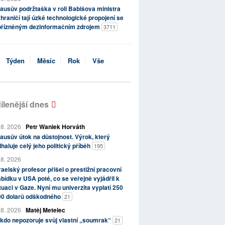
ausův podržtaška v roli Babišova ministra
hraničí tají úzké technologické propojení se
přízněným dezinformačním zdrojem
3711
Týden
Měsíc
Rok
Vše
ílenější dnes
 8. 2026
Petr Waniek Horváth
ausův útok na důstojnost. Výrok, který
haluje celý jeho politický příběh
195
 8. 2026
raelský profesor přišel o prestižní pracovní
bídku v USA poté, co se veřejně vyjádřil k
tuaci v Gaze. Nyní mu univerzita vyplatí 250
00 dolarů odškodného
21
 8. 2026
Matěj Metelec
kdo nepozoruje svůj vlastní „soumrak“
21