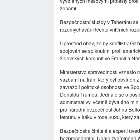
vyvolaných masovými protesty prot
ženami.
Bezpečnostní služby v Teheránu se z
rozdmýchávání těchto vnitřních rozpo
Uprostřed obav, že by konflikt v Gaz
spojován se spiknutími proti americ
židovských komunit ve Francii a Ně
Ministerstvo spravedlnosti vzneslo 
vazbami na Írán, který byl obviněn 
zavraždil politické osobnosti ve Sp
Donalda Trumpa. Jednalo se o posled
administrativy, včetně bývalého mi
pro národní bezpečnost Johna Bolto
letounu v Iráku v roce 2020, který 
Bezpečnostní činitelé a experti uved
bezprecedentní. Údaje zveřejněné W