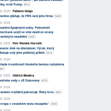
lky, tvrdí Trump
9910
 8. 2026
Fabiano Golgo
fantino zjišťuje, že FIFA není jeho firma
5493
 8. 2026
uštěni Spojenými státy: Palestinští
eričané uvízli ve vlně násilí ze strany
zraelských osadníků
5430
 8. 2026
Petr Waniek Horváth
ausův útok na důstojnost. Výrok, který
haluje celý jeho politický příběh
5414
 8. 2026
hada trvanlivosti římského betonu rozluštěna
497
 8. 2026
Oldřich Maděra
potřeba vody v JE Dukovany
4376
 8. 2026
raelské vraždění pokračuje. Řeky krve
4261
 8. 2026
Evropa v ceutském testu neuspěla“
4033
 8. 2026