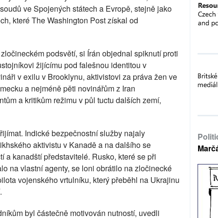
 soudů ve Spojených státech a Evropě, stejně jako
ch, které The Washington Post získal od
zločineckém podsvětí, si Írán objednal spiknutí proti
ojníkovi žijícímu pod falešnou identitou v
áři v exilu v Brooklynu, aktivistovi za práva žen ve
mecku a nejméně pěti novinářům z Iran
dentům a kritikům režimu v půl tuctu dalších zemí,
přijímat. Indické bezpečnostní služby najaly
Polit
sikhského aktivistu v Kanadě a na dalšího se
Marč
í a kanadští představitelé. Rusko, které se při
lo na vlastní agenty, se loni obrátilo na zločinecké
lota vojenského vrtulníku, který přeběhl na Ukrajinu
.
edníkům byl částečně motivován nutností, uvedli