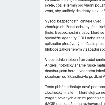
světě, což je termín pro vládní použ
zemí, aby umlčely disidenty, noviná
Vysocí bezpečnostní činitelé uvedli,
zhoršuje obtížnost ochrany těch, kte
jinde. Bezpečnostní služby, které s
špionážní agentury GRU nebo íránsk
spiknutím předávaným – často prostř
hluboce zakořeněným v západní spo
V posledních letech Írán zadal smr
Angels, notoricky známé ruské mafiá
distribuujícím heroin vedeném írá
skupinám od Skandinávie po Jižní 
Tento příběh odhaluje nové podrobnos
zločineckými sítěmi, které stojí za 
zorganizovaných elitními jednotkami
(MOIS). Je založen na rozhovorech s