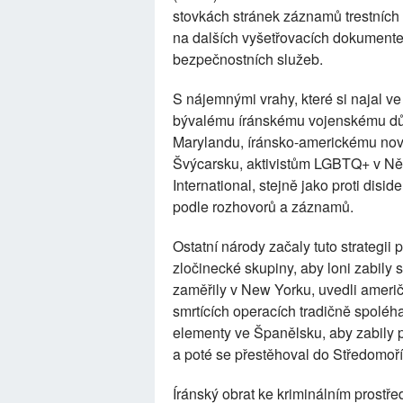
stovkách stránek záznamů trestních
na dalších vyšetřovacích dokumente
bezpečnostních služeb.
S nájemnými vrahy, které si najal ve 
bývalému íránskému vojenskému důst
Marylandu, íránsko-americkému novin
Švýcarsku, aktivistům LGBTQ+ v Ně
International, stejně jako proti disi
podle rozhovorů a záznamů.
Ostatní národy začaly tuto strategii 
zločinecké skupiny, aby loni zabily 
zaměřily v New Yorku, uvedli američt
smrtících operacích tradičně spoléha
elementy ve Španělsku, aby zabily pi
a poté se přestěhoval do Středomoří
Íránský obrat ke kriminálním prostř