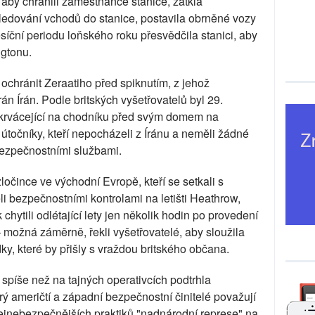
, aby chránili zaměstnance stanice, zatkla
 sledování vchodů do stanice, postavila obrněné vozy
síční periodu loňského roku přesvědčila stanici, aby
gtonu.
ochránit Zeraatiho před spiknutím, z jehož
án Írán. Podle britských vyšetřovatelů byl 29.
 krvácející na chodníku před svým domem na
očníky, kteří nepocházeli z Íránu a neměli žádné
bezpečnostními službami.
 zločince ve východní Evropě, kteří se setkali s
i bezpečnostními kontrolami na letišti Heathrow,
 chytili odlétající lety jen několik hodin po provedení
 – možná záměrně, řekli vyšetřovatelé, aby sloužila
ky, které by přišly s vraždou britského občana.
 spíše než na tajných operativcích podtrhla
erý američtí a západní bezpečnostní činitelé považují
ejnebezpečnějších praktiků "nadnárodní represe" na