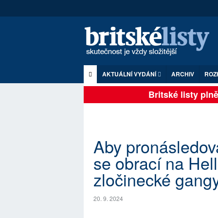
AKTUÁLNÍ VYDÁNÍ
ARCHIV
ROZ
Britské listy plně z
Aby pronásledoval
se obrací na Hell
zločinecké gang
20. 9. 2024