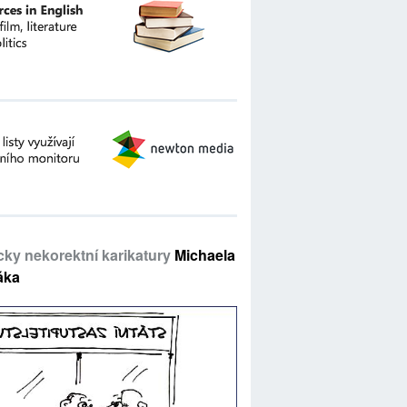
icky nekorektní karikatury
Michaela
áka