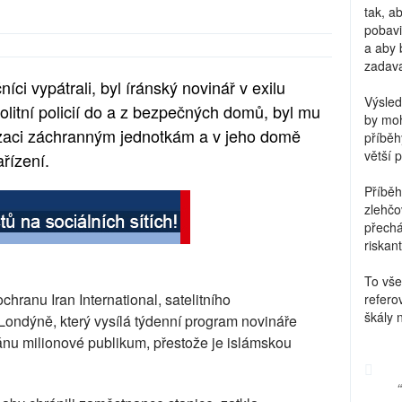
tak, a
pobavi
a aby 
zadava
ci vypátrali, byl íránský novinář v exilu
Výsled
litní policií do a z bezpečných domů, byl mu
by moh
lizaci záchranným jednotkám a v jeho domě
příběh
větší 
řízení.
Příběh
zlehčo
přechá
riskant
To vše
ochranu Iran International, satelitního
refero
škály 
Londýně, který vysílá týdenní program novináře
ránu milionové publikum, přestože je islámskou