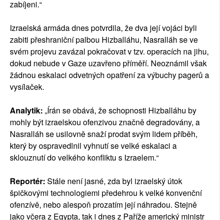
zabíjeni.“
Izraelská armáda dnes potvrdila, že dva její vojáci byli
zabiti přeshraniční palbou Hizballáhu, Nasralláh se ve
svém projevu zavázal pokračovat v tzv. operacích na jihu,
dokud nebude v Gaze uzavřeno příměří. Neoznámil však
žádnou eskalaci odvetných opatření za výbuchy pagerů a
vysílaček.
Analytik:
„Írán se obává, že schopnosti Hizballáhu by
mohly být izraelskou ofenzivou značně degradovány, a
Nasralláh se usilovně snaží prodat svým lidem příběh,
který by ospravedlnil vyhnutí se velké eskalaci a
sklouznutí do velkého konfliktu s Izraelem.“
Reportér:
Stále není jasné, zda byl izraelský útok
špičkovými technologiemi předehrou k velké konvenční
ofenzívě, nebo alespoň prozatím její náhradou. Stejně
jako včera z Egypta, tak i dnes z Paříže americký ministr