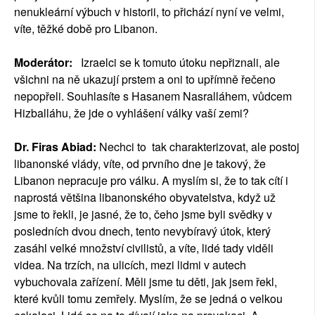
nenukleární výbuch v historii, to přichází nyní ve velmi,
víte, těžké době pro Libanon.
Moderátor:
Izraelci se k tomuto útoku nepřiznali, ale
všichni na ně ukazují prstem a oni to upřímně řečeno
nepopřeli. Souhlasíte s Hasanem Nasralláhem, vůdcem
Hizballáhu, že jde o vyhlášení války vaší zemi?
Dr. Firas Abiad:
Nechci to tak charakterizovat, ale postoj
libanonské vlády, víte, od prvního dne je takový, že
Libanon nepracuje pro válku. A myslím si, že to tak cítí i
naprostá většina libanonského obyvatelstva, když už
jsme to řekli, je jasné, že to, čeho jsme byli svědky v
posledních dvou dnech, tento nevybíravý útok, který
zasáhl velké množství civilistů, a víte, lidé tady viděli
videa. Na trzích, na ulicích, mezi lidmi v autech
vybuchovala zařízení. Měli jsme tu děti, jak jsem řekl,
které kvůli tomu zemřely. Myslím, že se jedná o velkou