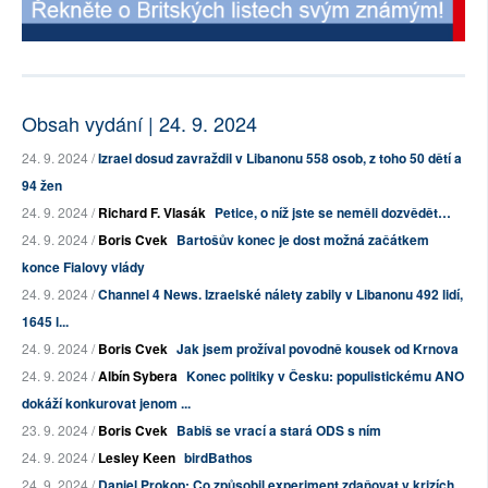
Obsah vydání | 24. 9. 2024
24. 9. 2024 /
Izrael dosud zavraždil v Libanonu 558 osob, z toho 50 dětí a
94 žen
24. 9. 2024 /
Richard F. Vlasák
Petice, o níž jste se neměli dozvědět…
24. 9. 2024 /
Boris Cvek
Bartošův konec je dost možná začátkem
konce Fialovy vlády
24. 9. 2024 /
Channel 4 News. Izraelské nálety zabily v Libanonu 492 lidí,
1645 l...
24. 9. 2024 /
Boris Cvek
Jak jsem prožíval povodně kousek od Krnova
24. 9. 2024 /
Albín Sybera
Konec politiky v Česku: populistickému ANO
dokáží konkurovat jenom ...
23. 9. 2024 /
Boris Cvek
Babiš se vrací a stará ODS s ním
24. 9. 2024 /
Lesley Keen
birdBathos
24. 9. 2024 /
Daniel Prokop: Co způsobil experiment zdaňovat v krizích