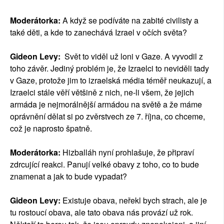
Moderátorka:
A když se podíváte na zabité civilisty a
také děti, a kde to zanechává Izrael v očích světa?
Gideon Levy:
Svět to viděl už loni v Gaze. A vyvodil z
toho závěr. Jediný problém je, že Izraelci to neviděli tady
v Gaze, protože jim to izraelská média téměř neukazují, a
Izraelci stále věří většině z nich, ne-li všem, že jejich
armáda je nejmorálnější armádou na světě a že máme
oprávnění dělat si po zvěrstvech ze 7. října, co chceme,
což je naprosto špatně.
Moderátorka:
Hizballáh nyní prohlašuje, že připraví
zdrcující reakci. Panují velké obavy z toho, co to bude
znamenat a jak to bude vypadat?
Gideon Levy:
Existuje obava, neřekl bych strach, ale je
tu rostoucí obava, ale tato obava nás provází už rok.