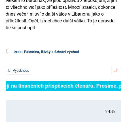
Někteří to berou tak, že jsou opravdu znepokojeni, a jiní
to všechno vidí jako příležitost. Mnozí Izraelci, dokonce i
dnes večer, mluví o další válce v Libanonu jako o
příležitosti. Opět, Izrael chce další válku. To je opravdu
těžké pochopit.
Izrael, Palestina, Blízký a Střední východ
-1
Vytisknout
ejí na finančních příspěvcích čtenářů. Prosíme, přisp
7435