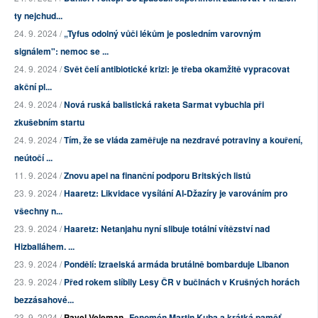
ty nejchud...
24. 9. 2024 /
„Tyfus odolný vůči lékům je posledním varovným
signálem": nemoc se ...
24. 9. 2024 /
Svět čelí antibiotické krizi: je třeba okamžitě vypracovat
akční pl...
24. 9. 2024 /
Nová ruská balistická raketa Sarmat vybuchla při
zkušebním startu
24. 9. 2024 /
Tím, že se vláda zaměřuje na nezdravé potraviny a kouření,
neútočí ...
11. 9. 2024 /
Znovu apel na finanční podporu Britských listů
23. 9. 2024 /
Haaretz: Likvidace vysílání Al-Džazíry je varováním pro
všechny n...
23. 9. 2024 /
Haaretz: Netanjahu nyní slibuje totální vítězství nad
Hizballáhem. ...
23. 9. 2024 /
Pondělí: Izraelská armáda brutálně bombarduje Libanon
23. 9. 2024 /
Před rokem slíbily Lesy ČR v bučinách v Krušných horách
bezzásahové...
23. 9. 2024 /
Pavel Veleman
Fenomén Martin Kuba a krátká paměť