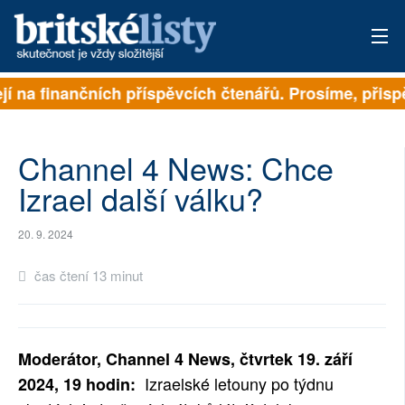
í na finančních příspěvcích čtenářů. Prosíme, přispějt
PŘIHLÁSIT
AKTUÁLNÍ VYDÁNÍ
Channel 4 News: Chce
ARCHIV
Izrael další válku?
ROZHOVORY
20. 9. 2024
TÉMATA
čas čtení 13 minut
NEJČTENĚJŠÍ ZA 7 DNÍ
AUTOŘI
Moderátor, Channel 4 News, čtvrtek 19. září
Izraelské letouny po týdnu
2024, 19 hodin:
PŘÍSPĚVKY NA PROVOZ