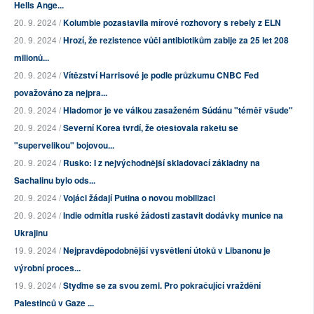
Hells Ange...
20. 9. 2024 /
Kolumbie pozastavila mírové rozhovory s rebely z ELN
20. 9. 2024 /
Hrozí, že rezistence vůči antibiotikům zabije za 25 let 208
milionů...
20. 9. 2024 /
Vítězství Harrisové je podle průzkumu CNBC Fed
považováno za nejpra...
20. 9. 2024 /
Hladomor je ve válkou zasaženém Súdánu "téměř všude"
20. 9. 2024 /
Severní Korea tvrdí, že otestovala raketu se
"supervelikou" bojovou...
20. 9. 2024 /
Rusko: I z nejvýchodnější skladovací základny na
Sachalinu bylo ods...
20. 9. 2024 /
Vojáci žádají Putina o novou mobilizaci
20. 9. 2024 /
Indie odmítla ruské žádosti zastavit dodávky munice na
Ukrajinu
19. 9. 2024 /
Nejpravděpodobnější vysvětlení útoků v Libanonu je
výrobní proces...
19. 9. 2024 /
Styďme se za svou zemi. Pro pokračující vraždění
Palestinců v Gaze ...