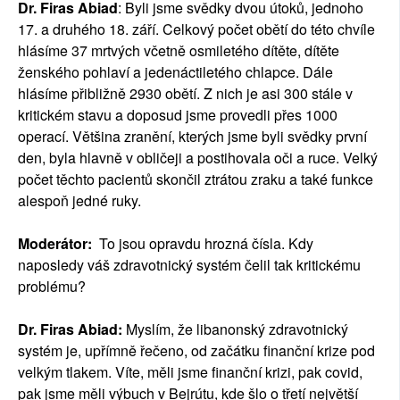
Dr. Firas Abiad
: Byli jsme svědky dvou útoků, jednoho
17. a druhého 18. září. Celkový počet obětí do této chvíle
hlásíme 37 mrtvých včetně osmiletého dítěte, dítěte
ženského pohlaví a jedenáctiletého chlapce. Dále
hlásíme přibližně 2930 obětí. Z nich je asi 300 stále v
kritickém stavu a doposud jsme provedli přes 1000
operací. Většina zranění, kterých jsme byli svědky první
den, byla hlavně v obličeji a postihovala oči a ruce. Velký
počet těchto pacientů skončil ztrátou zraku a také funkce
alespoň jedné ruky.
Moderátor:
To jsou opravdu hrozná čísla. Kdy
naposledy váš zdravotnický systém čelil tak kritickému
problému?
Dr. Firas Abiad:
Myslím, že libanonský zdravotnický
systém je, upřímně řečeno, od začátku finanční krize pod
velkým tlakem. Víte, měli jsme finanční krizi, pak covid,
pak jsme měli výbuch v Bejrútu, kde šlo o třetí největší