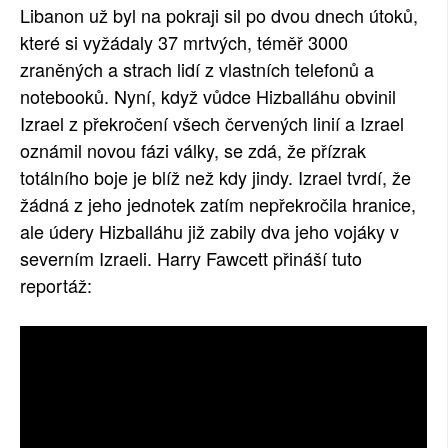
Libanon už byl na pokraji sil po dvou dnech útoků,
které si vyžádaly 37 mrtvých, téměř 3000
zraněných a strach lidí z vlastních telefonů a
notebooků. Nyní, když vůdce Hizballáhu obvinil
Izrael z překročení všech červených linií a Izrael
oznámil novou fázi války, se zdá, že přízrak
totálního boje je blíž než kdy jindy. Izrael tvrdí, že
žádná z jeho jednotek zatím nepřekročila hranice,
ale údery Hizballáhu již zabily dva jeho vojáky v
severním Izraeli. Harry Fawcett přináší tuto
reportáž: