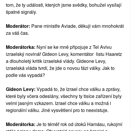
tom, že ty události, kterých jsme svědky, bohužel vysílají
špatné signály.
Moderátor:
Pane ministře Aviade, děkuji vám mnohokrát
za váš čas.
Moderátorka:
Nyní se ke mně připojuje z Tel Avivu
izraelský novinář Gideon Levy, komentátor listu Haaretz
a dlouholetý kritik izraelské vlády. Gideone Levy,
izraelská vláda tvrdí, že jde o novou fázi války. Jak to
podle vás vypadá?
Gideon Levy:
Vypadá to, že Izrael chce válku a zprávy,
které byly včera odeslány, všechny ty tisíce zařízení byly
velmi jasným vzkazem. Izrael chce válku a možná i
regionální válku. Jiné vysvětlení pro to neexistuje.
Moderátorka:
Je to téměř rok od útoků Hamásu, rukojmí