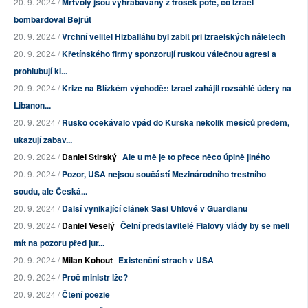
20. 9. 2024 /
Mrtvoly jsou vyhrabávány z trosek poté, co Izrael
bombardoval Bejrút
20. 9. 2024 /
Vrchní velitel Hizballáhu byl zabit při izraelských náletech
20. 9. 2024 /
Křetínského firmy sponzorují ruskou válečnou agresi a
prohlubují kl...
20. 9. 2024 /
Krize na Blízkém východě:: Izrael zahájil rozsáhlé údery na
Libanon...
20. 9. 2024 /
Rusko očekávalo vpád do Kurska několik měsíců předem,
ukazují zabav...
20. 9. 2024 /
Daniel Stirský
Ale u mě je to přece něco úplně jiného
20. 9. 2024 /
Pozor, USA nejsou součástí Mezinárodního trestního
soudu, ale Česká...
20. 9. 2024 /
Další vynikající článek Saši Uhlové v Guardianu
20. 9. 2024 /
Daniel Veselý
Čelní představitelé Fialovy vlády by se měli
mít na pozoru před jur...
20. 9. 2024 /
Milan Kohout
Existenční strach v USA
20. 9. 2024 /
Proč ministr lže?
20. 9. 2024 /
Čtení poezie