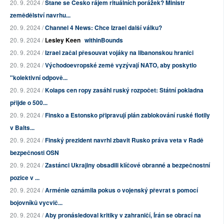
20. 9. 2024 /
Stane se Česko rájem rituálních porážek? Ministr
zemědělství navrhu...
20. 9. 2024 /
Channel 4 News: Chce Izrael další válku?
20. 9. 2024 /
Lesley Keen
withinBounds
20. 9. 2024 /
Izrael začal přesouvat vojáky na libanonskou hranici
20. 9. 2024 /
Východoevropské země vyzývají NATO, aby poskytlo
"kolektivní odpově...
20. 9. 2024 /
Kolaps cen ropy zasáhl ruský rozpočet: Státní pokladna
přijde o 500...
20. 9. 2024 /
Finsko a Estonsko připravují plán zablokování ruské flotily
v Balts...
20. 9. 2024 /
Finský prezident navrhl zbavit Rusko práva veta v Radě
bezpečnosti OSN
20. 9. 2024 /
Zastánci Ukrajiny obsadili klíčové obranné a bezpečnostní
pozice v ...
20. 9. 2024 /
Arménie oznámila pokus o vojenský převrat s pomocí
bojovníků vycvič...
20. 9. 2024 /
Aby pronásledoval kritiky v zahraničí, Írán se obrací na