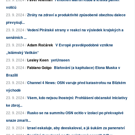
voličů
23. 9. 2024 /
Ztráty na zdraví a produktivitě způsobené obezitou dalece
převyšují...
23. 9. 2024 /
Vedení Pirátské strany v reakci na výsledek krajských a
senátních ...
23. 9. 2024 /
Adam Ročárek
V Evropě pravděpodobně vznikne
„islámský Vatikán“
23. 9. 2024 /
Lesley Keen
yetUnseen
23. 9. 2024 /
Fabiano Golgo
Blafování (a kapitulace) Elona Muska v
Brazílii
23. 9. 2024 /
Channel 4 News: OSN varuje před katastrofou na Blízkém
východě
23. 9. 2024 /
Všem, kdo nejsou lhostejní: Prohlášení občanské iniciativy
ke zbroj...
22. 9. 2024 /
Rusko se na summitu OSN ocitlo v izolaci po překvapivé
snaze zmařit...
22. 9. 2024 /
Izrael eskaluje, aby deeskaloval, a já šukám za panenství