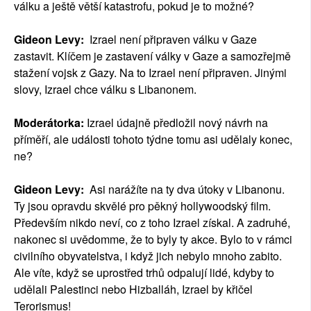
válku a ještě větší katastrofu, pokud je to možné?
Gideon Levy:
Izrael není připraven válku v Gaze
zastavit. Klíčem je zastavení války v Gaze a samozřejmě
stažení vojsk z Gazy. Na to Izrael není připraven. Jinými
slovy, Izrael chce válku s Libanonem.
Moderátorka:
Izrael údajně předložil nový návrh na
příměří, ale události tohoto týdne tomu asi udělaly konec,
ne?
Gideon Levy:
Asi narážíte na ty dva útoky v Libanonu.
Ty jsou opravdu skvělé pro pěkný hollywoodský film.
Především nikdo neví, co z toho Izrael získal. A zadruhé,
nakonec si uvědomme, že to byly ty akce. Bylo to v rámci
civilního obyvatelstva, i když jich nebylo mnoho zabito.
Ale víte, když se uprostřed trhů odpalují lidé, kdyby to
udělali Palestinci nebo Hizballáh, Izrael by křičel
Terorismus!