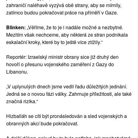
zahraničí naléhavě vyzývá obě strany, aby se mírnily,
zatímco budou pokračovat práce na příměří v Gaze.
Blinken:
„Věříme, že to je i nadále možné a nezbytné.
Mezitím však nechceme, aby některá ze stran podnikala
eskalační kroky, které by to ještě více ztížily.“
Reportér: Izraelský ministr obrany sice již druhý den
hovoří o přesunu vojenského zaměření z Gazy do
Libanonu.
„V uplynulých dnech jsme vedli řadu důležitých jednání.
Jedná se o novou fázi války. Zahrnuje příležitosti, ale také
značná rizika.“
Hizballáh se cítí být pronásledován a sled vojenských a
obranných akcí bude pokračovat.