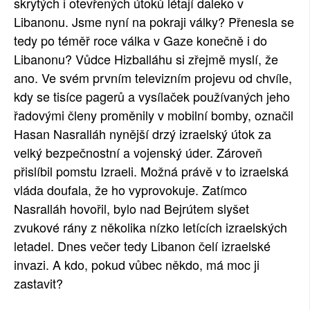
skrytých i otevřených útoků létají daleko v
SOCIÁLNÍ SÍTĚ
Libanonu. Jsme nyní na pokraji války? Přenesla se
tedy po téměř roce válka v Gaze konečně i do
RUBRIKY
Libanonu? Vůdce Hizballáhu si zřejmě myslí, že
ano. Ve svém prvním televizním projevu od chvíle,
PLNÁ VERZE STRÁNEK
kdy se tisíce pagerů a vysílaček používaných jeho
řadovými členy proměnily v mobilní bomby, označil
Hasan Nasralláh nynější drzý izraelský útok za
velký bezpečnostní a vojenský úder. Zároveň
přislíbil pomstu Izraeli. Možná právě v to izraelská
vláda doufala, že ho vyprovokuje. Zatímco
Nasralláh hovořil, bylo nad Bejrútem slyšet
zvukové rány z několika nízko letících izraelských
letadel. Dnes večer tedy Libanon čelí izraelské
invazi. A kdo, pokud vůbec někdo, má moc ji
zastavit?