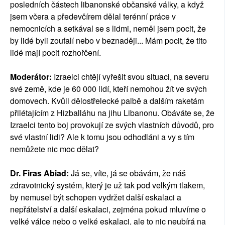
posledních částech libanonské občanské války, a když
jsem včera a předevčírem dělal terénní práce v
nemocnicích a setkával se s lidmi, neměl jsem pocit, že
by lidé byli zoufalí nebo v beznaději... Mám pocit, že tito
lidé mají pocit rozhořčení.
Moderátor:
Izraelci chtějí vyřešit svou situaci, na severu
své země, kde je 60 000 lidí, kteří nemohou žít ve svých
domovech. Kvůli dělostřelecké palbě a dalším raketám
přilétajícím z Hizballáhu na jihu Libanonu. Obáváte se, že
Izraelci tento boj provokují ze svých vlastních důvodů, pro
své vlastní lidi? Ale k tomu jsou odhodláni a vy s tím
nemůžete nic moc dělat?
Dr. Firas Abiad:
Já se, víte, já se obávám, že náš
zdravotnický systém, který je už tak pod velkým tlakem,
by nemusel být schopen vydržet další eskalaci a
nepřátelství a další eskalaci, zejména pokud mluvíme o
velké válce nebo o velké eskalaci, ale to nic neubírá na