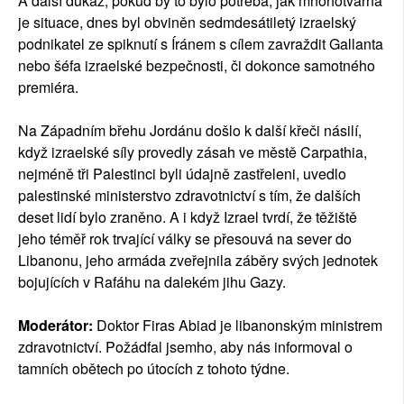
A další důkaz, pokud by to bylo potřeba, jak mnohotvárná
je situace, dnes byl obviněn sedmdesátiletý izraelský
podnikatel ze spiknutí s Íránem s cílem zavraždit Gallanta
nebo šéfa izraelské bezpečnosti, či dokonce samotného
premiéra.
Na Západním břehu Jordánu došlo k další křeči násilí,
když izraelské síly provedly zásah ve městě Carpathia,
nejméně tři Palestinci byli údajně zastřeleni, uvedlo
palestinské ministerstvo zdravotnictví s tím, že dalších
deset lidí bylo zraněno. A i když Izrael tvrdí, že těžiště
jeho téměř rok trvající války se přesouvá na sever do
Libanonu, jeho armáda zveřejnila záběry svých jednotek
bojujících v Rafáhu na dalekém jihu Gazy.
Moderátor:
Doktor Firas Abiad je libanonským ministrem
zdravotnictví. Požádfal jsemho, aby nás informoval o
tamních obětech po útocích z tohoto týdne.