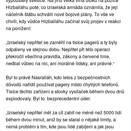
vypouštěly světlice. Na jihu velká vlna útoků na pozice
Hizballáhu poté, co izraelská armáda oznámila, že její
náčelník štábu schválil nové bojové plány. To vše ve
chvíli, kdy vůdce Hizballáhu začínal svůj projev v reakci
na ponížení:
„Izraelský nepřítel se zaměřil na tisíce pagerů a ty byly
odpáleny ve stejnou dobu. Nepřítel při této operaci
překročil všechna pravidla, zákony a červené linie,
nedbal vůbec na nic, ani morálně lidsky, ani právně.“
Byl to právě Nasralláh, kdo letos z bezpečnostních
důvodů nařídil používat pagery místo chytrých telefonů.
Tisíce těchto zařízení a stovky vysílaček během dvou dnů
explodovaly. Byl to bezprecedentní úder.
„Izraelský nepřítel měl za cíl zabít ne méně než 5000 lidí
během dvou minut, aniž by se staral o nějaké limity, a
nemá problém s tím, kde jsou lidé zabíjeni a jak jsou