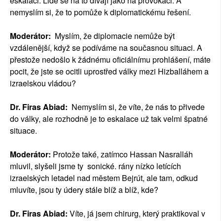
eskalaci. Lidé se na to dívají jako na provokaci. A
nemyslím si, že to pomůže k diplomatickému řešení.
Moderátor:
Myslím, že diplomacie nemůže být
vzdálenější, když se podíváme na současnou situaci. A
přestože nedošlo k žádnému oficiálnímu prohlášení, máte
pocit, že jste se ocitli uprostřed války mezi Hizballáhem a
izraelskou vládou?
Dr. Firas Abiad:
Nemyslím si, že víte, že nás to přivede
do války, ale rozhodně je to eskalace už tak velmi špatné
situace.
Moderátor:
Protože také, zatímco Hassan Nasralláh
mluvil, slyšeli jsme ty sonické. rány nízko letících
izraelských letadel nad městem Bejrút, ale tam, odkud
mluvíte, jsou ty údery stále blíž a blíž, kde?
Dr. Firas Abiad:
Víte, já jsem chirurg, který praktikoval v