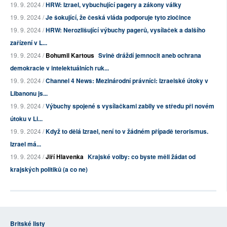
19. 9. 2024 /
HRW: Izrael, vybuchující pagery a zákony války
19. 9. 2024 /
Je šokující, že česká vláda podporuje tyto zločince
19. 9. 2024 /
HRW: Nerozlišující výbuchy pagerů, vysílaček a dalšího
zařízení v L...
19. 9. 2024 /
Bohumil Kartous
Svině dráždí jemnocit aneb ochrana
demokracie v intelektuálních ruk...
19. 9. 2024 /
Channel 4 News: Mezinárodní právníci: Izraelské útoky v
Libanonu js...
19. 9. 2024 /
Výbuchy spojené s vysílačkami zabily ve středu při novém
útoku v Li...
19. 9. 2024 /
Když to dělá Izrael, není to v žádném případě terorismus.
Izrael má...
19. 9. 2024 /
Jiří Hlavenka
Krajské volby: co byste měli žádat od
krajských politiků (a co ne)
Britské listy