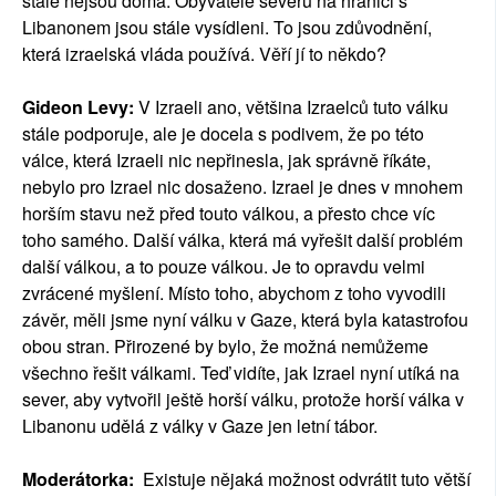
stále nejsou doma. Obyvatelé severu na hranici s
Libanonem jsou stále vysídleni. To jsou zdůvodnění,
která izraelská vláda používá. Věří jí to někdo?
Gideon Levy:
V Izraeli ano, většina Izraelců tuto válku
stále podporuje, ale je docela s podivem, že po této
válce, která Izraeli nic nepřinesla, jak správně říkáte,
nebylo pro Izrael nic dosaženo. Izrael je dnes v mnohem
horším stavu než před touto válkou, a přesto chce víc
toho samého. Další válka, která má vyřešit další problém
další válkou, a to pouze válkou. Je to opravdu velmi
zvrácené myšlení. Místo toho, abychom z toho vyvodili
závěr, měli jsme nyní válku v Gaze, která byla katastrofou
obou stran. Přirozené by bylo, že možná nemůžeme
všechno řešit válkami. Teď vidíte, jak Izrael nyní utíká na
sever, aby vytvořil ještě horší válku, protože horší válka v
Libanonu udělá z války v Gaze jen letní tábor.
Moderátorka:
Existuje nějaká možnost odvrátit tuto větší