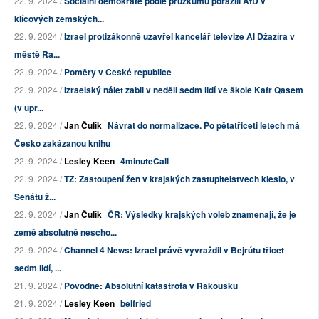
22. 9. 2024 /
Sociální demokraté podle průzkumů porazili AfD v
klíčových zemských...
22. 9. 2024 /
Izrael protizákonně uzavřel kancelář televize Al Džazíra v
městě Ra...
22. 9. 2024 /
Poměry v České republice
22. 9. 2024 /
Izraelský nálet zabil v neděli sedm lidí ve škole Kafr Qasem
(v upr...
22. 9. 2024 /
Jan Čulík
Návrat do normalizace. Po pětatřiceti letech má
Česko zakázanou knihu
22. 9. 2024 /
Lesley Keen
4minuteCall
22. 9. 2024 /
TZ: Zastoupení žen v krajských zastupitelstvech kleslo, v
Senátu ž...
22. 9. 2024 /
Jan Čulík
ČR: Výsledky krajských voleb znamenají, že je
země absolutně nescho...
22. 9. 2024 /
Channel 4 News: Izrael právě vyvraždil v Bejrútu třicet
sedm lidí, ...
21. 9. 2024 /
Povodně: Absolutní katastrofa v Rakousku
21. 9. 2024 /
Lesley Keen
belfried