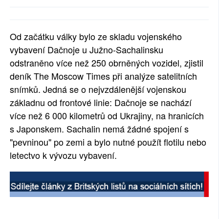
SOCIÁLNÍ SÍTĚ
RUBRIKY
Od začátku války bylo ze skladu vojenského
vybavení Dačnoje u Južno-Sachalinsku
PLNÁ VERZE STRÁNEK
odstraněno více než 250 obrněných vozidel, zjistil
deník The Moscow Times při analýze satelitních
snímků. Jedná se o nejvzdálenější vojenskou
základnu od frontové linie: Dačnoje se nachází
více než 6 000 kilometrů od Ukrajiny, na hranicích
s Japonskem. Sachalin nemá žádné spojení s
"pevninou" po zemi a bylo nutné použít flotilu nebo
letectvo k vývozu vybavení.