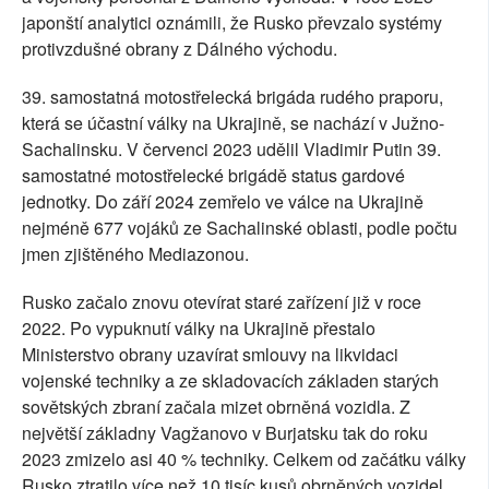
japonští analytici oznámili, že Rusko převzalo systémy
protivzdušné obrany z Dálného východu.
39. samostatná motostřelecká brigáda rudého praporu,
která se účastní války na Ukrajině, se nachází v Južno-
Sachalinsku. V červenci 2023 udělil Vladimir Putin 39.
samostatné motostřelecké brigádě status gardové
jednotky. Do září 2024 zemřelo ve válce na Ukrajině
nejméně 677 vojáků ze Sachalinské oblasti, podle počtu
jmen zjištěného Mediazonou.
Rusko začalo znovu otevírat staré zařízení již v roce
2022. Po vypuknutí války na Ukrajině přestalo
Ministerstvo obrany uzavírat smlouvy na likvidaci
vojenské techniky a ze skladovacích základen starých
sovětských zbraní začala mizet obrněná vozidla. Z
největší základny Vagžanovo v Burjatsku tak do roku
2023 zmizelo asi 40 % techniky. Celkem od začátku války
Rusko ztratilo více než 10 tisíc kusů obrněných vozidel