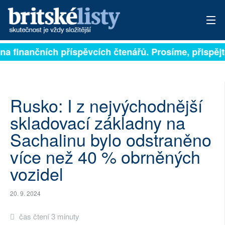
 na finančních příspěvcích čtenářů. Prosíme, přispějte
PŘIHLÁSIT
AKTUÁLNÍ VYDÁNÍ
ARCHIV
Rusko: I z nejvýchodnější
skladovací základny na
ROZHOVORY
Sachalinu bylo odstraněno
TÉMATA
více než 40 % obrněných
vozidel
NEJČTENĚJŠÍ ZA 7 DNÍ
AUTOŘI
20. 9. 2024
PŘÍSPĚVKY NA PROVOZ
čas čtení 3 minuty