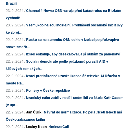
Brazílii
23. 9. 2024 /
Channel 4 News: OSN varuje před katastrofou na Blízkém
východě
23. 9. 2024 /
Všem, kdo nejsou lhostejní: Prohlášení občanské iniciativy
ke zbroj...
22. 9. 2024 /
Rusko se na summitu OSN ocitlo v izolaci po překvapivé
snaze zmařit...
22. 9. 2024 /
Izrael eskaluje, aby deeskaloval, a já šukám za panenství
22. 9. 2024 /
Sociální demokraté podle průzkumů porazili AfD v
klíčových zemských...
22. 9. 2024 /
Izrael protizákonně uzavřel kancelář televize Al Džazíra v
městě Ra...
22. 9. 2024 /
Poměry v České republice
22. 9. 2024 /
Izraelský nálet zabil v neděli sedm lidí ve škole Kafr Qasem
(v upr...
22. 9. 2024 /
Jan Čulík
Návrat do normalizace. Po pětatřiceti letech má
Česko zakázanou knihu
22. 9. 2024 /
Lesley Keen
4minuteCall