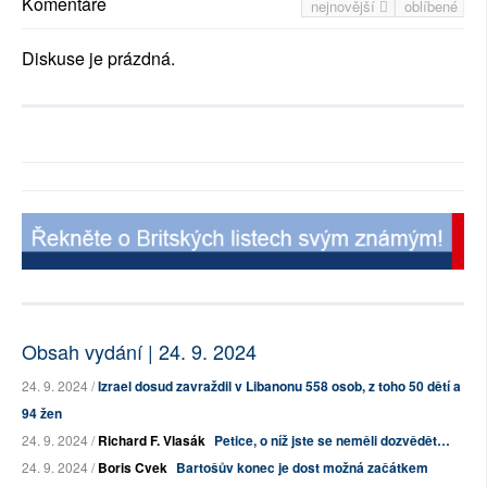
Komentáře
nejnovější
oblíbené
Diskuse je prázdná.
Obsah vydání | 24. 9. 2024
24. 9. 2024 /
Izrael dosud zavraždil v Libanonu 558 osob, z toho 50 dětí a
94 žen
24. 9. 2024 /
Richard F. Vlasák
Petice, o níž jste se neměli dozvědět…
24. 9. 2024 /
Boris Cvek
Bartošův konec je dost možná začátkem