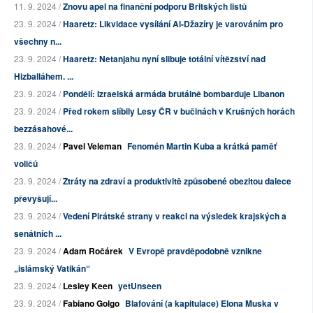
11. 9. 2024 /
Znovu apel na finanční podporu Britských listů
23. 9. 2024 /
Haaretz: Likvidace vysílání Al-Džazíry je varováním pro
všechny n...
23. 9. 2024 /
Haaretz: Netanjahu nyní slibuje totální vítězství nad
Hizballáhem. ...
23. 9. 2024 /
Pondělí: Izraelská armáda brutálně bombarduje Libanon
23. 9. 2024 /
Před rokem slíbily Lesy ČR v bučinách v Krušných horách
bezzásahové...
23. 9. 2024 /
Pavel Veleman
Fenomén Martin Kuba a krátká paměť
voličů
23. 9. 2024 /
Ztráty na zdraví a produktivitě způsobené obezitou dalece
převyšují...
23. 9. 2024 /
Vedení Pirátské strany v reakci na výsledek krajských a
senátních ...
23. 9. 2024 /
Adam Ročárek
V Evropě pravděpodobně vznikne
„islámský Vatikán“
23. 9. 2024 /
Lesley Keen
yetUnseen
23. 9. 2024 /
Fabiano Golgo
Blafování (a kapitulace) Elona Muska v