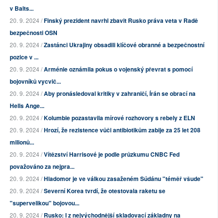
v Balts...
20. 9. 2024 /
Finský prezident navrhl zbavit Rusko práva veta v Radě
bezpečnosti OSN
20. 9. 2024 /
Zastánci Ukrajiny obsadili klíčové obranné a bezpečnostní
pozice v ...
20. 9. 2024 /
Arménie oznámila pokus o vojenský převrat s pomocí
bojovníků vycvič...
20. 9. 2024 /
Aby pronásledoval kritiky v zahraničí, Írán se obrací na
Hells Ange...
20. 9. 2024 /
Kolumbie pozastavila mírové rozhovory s rebely z ELN
20. 9. 2024 /
Hrozí, že rezistence vůči antibiotikům zabije za 25 let 208
milionů...
20. 9. 2024 /
Vítězství Harrisové je podle průzkumu CNBC Fed
považováno za nejpra...
20. 9. 2024 /
Hladomor je ve válkou zasaženém Súdánu "téměř všude"
20. 9. 2024 /
Severní Korea tvrdí, že otestovala raketu se
"supervelikou" bojovou...
20. 9. 2024 /
Rusko: I z nejvýchodnější skladovací základny na