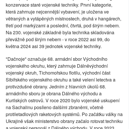
konzervace staré vojenské techniky. První kategorie,
která zahrnuje nejcennější vybavení, je uložena ve
větraných a vytápěných místnostech, druhá v hangárech,
třetí pod markýzami a poslední, čtvrtá, pod širým nebem.
Na 230. vojenské základně byla technika skladována
převážně pod širým nebem - v roce 2022 asi 99, do
května 2024 asi 39 jednotek vojenské techniky.
"Dačnoje" označuje 68. armádní sbor Východního
vojenského okruhu, který zahrnuje Dálněvýchodní
vojenský okruh, Tichomořskou flotilu, východní část
Sibiřského vojenského okruhu a také velení letectva a
protivzdušné obrany. Jedním z hlavních úkolů 68.
armádního sboru je obrana Dálného východu a
Kurilských ostrovů. V roce 2020 bylo vojenské uskupení
na Sachalinu posíleno dalšími zbraněmi, včetně
protiletadlových raketových systémů. Po začátku války na
Ukrajině však ministerstvo obrany začalo rotovat techniku
a vojenský personál z Dálného východu. V roce 2023