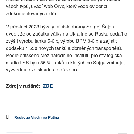
všech typů, uvádí web Oryx, který vede evidenci
zdokumentovaných ztrát.
V prosinci 2023 bývalý ministr obrany Sergej Šojgu
uvedl, že od začátku války na Ukrajině se Rusku podařilo
zvýšit výrobu tanků 5-6 x, výrobu BPM 3-6 x a zajistit
dodávku 1 530 nových tanků a obrněných transportérů.
Podle britského Mezinárodního institutu pro strategická
studia IISS bylo 85 % tanků, o kterých se Šojgu zmiňuje,
vyzvednuto ze skladu a opraveno.
Zdroj v ruštině:
ZDE
Rusko za Vladimíra Putina