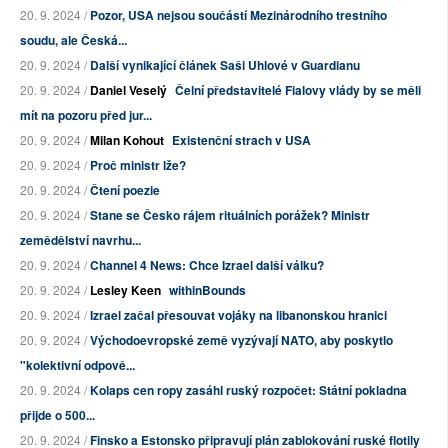
20. 9. 2024 /
Pozor, USA nejsou součástí Mezinárodního trestního
soudu, ale Česká...
20. 9. 2024 /
Další vynikající článek Saši Uhlové v Guardianu
20. 9. 2024 /
Daniel Veselý
Čelní představitelé Fialovy vlády by se měli
mít na pozoru před jur...
20. 9. 2024 /
Milan Kohout
Existenční strach v USA
20. 9. 2024 /
Proč ministr lže?
20. 9. 2024 /
Čtení poezie
20. 9. 2024 /
Stane se Česko rájem rituálních porážek? Ministr
zemědělství navrhu...
20. 9. 2024 /
Channel 4 News: Chce Izrael další válku?
20. 9. 2024 /
Lesley Keen
withinBounds
20. 9. 2024 /
Izrael začal přesouvat vojáky na libanonskou hranici
20. 9. 2024 /
Východoevropské země vyzývají NATO, aby poskytlo
"kolektivní odpově...
20. 9. 2024 /
Kolaps cen ropy zasáhl ruský rozpočet: Státní pokladna
přijde o 500...
20. 9. 2024 /
Finsko a Estonsko připravují plán zablokování ruské flotily