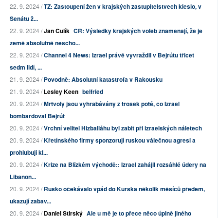
22. 9. 2024 /
TZ: Zastoupení žen v krajských zastupitelstvech kleslo, v
Senátu ž...
22. 9. 2024 /
Jan Čulík
ČR: Výsledky krajských voleb znamenají, že je
země absolutně nescho...
22. 9. 2024 /
Channel 4 News: Izrael právě vyvraždil v Bejrútu třicet
sedm lidí, ...
21. 9. 2024 /
Povodně: Absolutní katastrofa v Rakousku
21. 9. 2024 /
Lesley Keen
belfried
20. 9. 2024 /
Mrtvoly jsou vyhrabávány z trosek poté, co Izrael
bombardoval Bejrút
20. 9. 2024 /
Vrchní velitel Hizballáhu byl zabit při izraelských náletech
20. 9. 2024 /
Křetínského firmy sponzorují ruskou válečnou agresi a
prohlubují kl...
20. 9. 2024 /
Krize na Blízkém východě:: Izrael zahájil rozsáhlé údery na
Libanon...
20. 9. 2024 /
Rusko očekávalo vpád do Kurska několik měsíců předem,
ukazují zabav...
20. 9. 2024 /
Daniel Stirský
Ale u mě je to přece něco úplně jiného