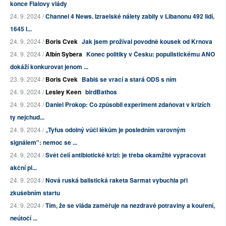
konce Fialovy vlády
24. 9. 2024 /
Channel 4 News. Izraelské nálety zabily v Libanonu 492 lidí,
1645 l...
24. 9. 2024 /
Boris Cvek
Jak jsem prožíval povodně kousek od Krnova
24. 9. 2024 /
Albín Sybera
Konec politiky v Česku: populistickému ANO
dokáží konkurovat jenom ...
23. 9. 2024 /
Boris Cvek
Babiš se vrací a stará ODS s ním
24. 9. 2024 /
Lesley Keen
birdBathos
24. 9. 2024 /
Daniel Prokop: Co způsobil experiment zdaňovat v krizích
ty nejchud...
24. 9. 2024 /
„Tyfus odolný vůči lékům je posledním varovným
signálem": nemoc se ...
24. 9. 2024 /
Svět čelí antibiotické krizi: je třeba okamžitě vypracovat
akční pl...
24. 9. 2024 /
Nová ruská balistická raketa Sarmat vybuchla při
zkušebním startu
24. 9. 2024 /
Tím, že se vláda zaměřuje na nezdravé potraviny a kouření,
neútočí ...