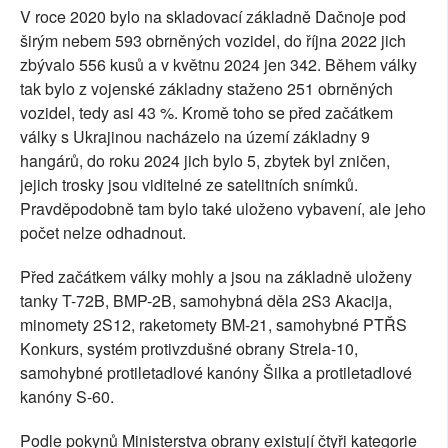
V roce 2020 bylo na skladovací základně Dačnoje pod
širým nebem 593 obrněných vozidel, do října 2022 jich
zbývalo 556 kusů a v květnu 2024 jen 342. Během války
tak bylo z vojenské základny staženo 251 obrněných
vozidel, tedy asi 43 %. Kromě toho se před začátkem
války s Ukrajinou nacházelo na území základny 9
hangárů, do roku 2024 jich bylo 5, zbytek byl zničen,
jejich trosky jsou viditelné ze satelitních snímků.
Pravděpodobně tam bylo také uloženo vybavení, ale jeho
počet nelze odhadnout.
Před začátkem války mohly a jsou na základně uloženy
tanky T-72B, BMP-2B, samohybná děla 2S3 Akacija,
minomety 2S12, raketomety BM-21, samohybné PTŘS
Konkurs, systém protivzdušné obrany Strela-10,
samohybné protiletadlové kanóny Šilka a protiletadlové
kanóny S-60.
Podle pokynů Ministerstva obrany existují čtyři kategorie