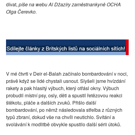
dívat,
píše na webu Al Džazíry zaměstnankyně OCHA
Olga Čerevko.
V mé čtvrti v Deir el-Balah začínalo bombardování v noci,
právě když se lidé chystali usnout. Slyšeli jsme hvízdání
rakety a pak hlasitý výbuch, který otřásl okny. Výbuch
probudil místní psy, osly, děti a spustil řetězovou reakci
štěkotu, pláče a dalších zvuků. Přišlo další
bombardování, po němž následovala střelba z různých
typů zbraní, dokud vše na chvíli neutichlo. Svítání a
svolávání k modlitbě obvykle spustilo další sérii útoků.