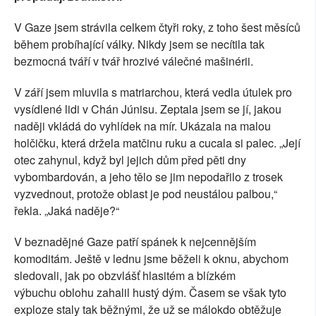
SOCIÁLNÍ SÍTĚ
V Gaze jsem strávila celkem čtyři roky, z toho šest měsíců
během probíhající války. Nikdy jsem se necítila tak
RUBRIKY
bezmocná tváří v tvář hrozivé válečné mašinérii.
PLNÁ VERZE STRÁNEK
V září jsem mluvila s matriarchou, která vedla útulek pro
vysídlené lidi v Chán Júnisu. Zeptala jsem se jí, jakou
naději vkládá do vyhlídek na mír. Ukázala na malou
holčičku, která držela matčinu ruku a cucala si palec. „Její
otec zahynul, když byl jejich dům před pěti dny
vybombardován, a jeho tělo se jim nepodařilo z trosek
vyzvednout, protože oblast je pod neustálou palbou,“
řekla. „Jaká naděje?“
V beznadějné Gaze patří spánek k nejcennějším
komoditám. Ještě v lednu jsme běželi k oknu, abychom
sledovali, jak po obzvlášť hlasitém a blízkém
výbuchu oblohu zahalil hustý dým. Časem se však tyto
exploze staly tak běžnými, že už se málokdo obtěžuje