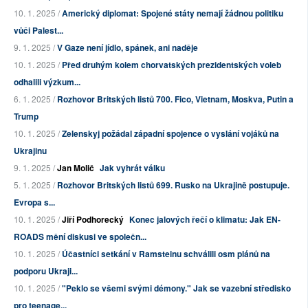
10. 1. 2025 /
Americký diplomat: Spojené státy nemají žádnou politiku
vůči Palest...
9. 1. 2025 /
V Gaze není jídlo, spánek, ani naděje
10. 1. 2025 /
Před druhým kolem chorvatských prezidentských voleb
odhalili výzkum...
6. 1. 2025 /
Rozhovor Britských listů 700. Fico, Vietnam, Moskva, Putin a
Trump
10. 1. 2025 /
Zelenskyj požádal západní spojence o vyslání vojáků na
Ukrajinu
9. 1. 2025 /
Jan Molič
Jak vyhrát válku
5. 1. 2025 /
Rozhovor Britských listů 699. Rusko na Ukrajině postupuje.
Evropa s...
10. 1. 2025 /
Jiří Podhorecký
Konec jalových řečí o klimatu: Jak EN-
ROADS mění diskusi ve společn...
10. 1. 2025 /
Účastníci setkání v Ramsteinu schválili osm plánů na
podporu Ukraji...
10. 1. 2025 /
"Peklo se všemi svými démony." Jak se vazební středisko
pro teenage...