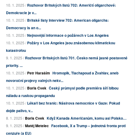
10. 1. 2025 /
Rozhovor Britských listů 702: Američtí oligarchové:
Demokracie je v...
10. 1. 2025 /
Britské listy Interview 702: American oligarchs:
Democracy is an o...
10. 1. 2025 /
Nejnovější informace o požárech v Los Angeles
10. 1. 2025 /
Požáry v Los Angeles jsou znásobenou klimatickou
katastrofou
9. 1. 2025 /
Rozhovor Britských listů 701. Česko nemá jasně postavené
priority. ...
10. 1. 2025 /
Petr Haraším
Hromoplk, Tlachapoud a Žvahlav, aneb
novoroční projevy valných nekv...
10. 1. 2025 /
Boris Cvek
Český průmysl podle premiéra šíří blbou
náladu a ruskou propagandu
10. 1. 2025 /
Lékaři bez hranic: Násirova nemocnice v Gaze: Pokud
dojde palivo, v...
8. 1. 2025 /
Boris Cvek
Když Kanada Američanům, komu asi Polsko…
9. 1. 2025 /
Matěj Metelec
Facebook, X a Trump – jednotná fronta proti
cenzuře (a EU)