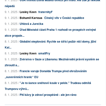
USA mohou Elona Muska omezit jen málo. Ale zde je několik
nápadů
9. 1. 2025 /
Lesley Keen
fraternityF
9. 1. 2025 /
Bohumil Kartous
Čínský vliv v České republice
9. 1. 2025 /
Uhlová a Jurečka
9. 1. 2025 /
Úřad Městské části Praha 1 rozhodl ve prospěch veřejné
akce propale...
8. 1. 2025 /
Globální oteplování: Rychle se šířící požár ničí domy, jižní
Kal...
8. 1. 2025 /
Lesley Keen
smallFry
9. 1. 2025 /
Zvěrstva v Gaze a Libanonu: Mezinárodní právní systém se
zhroutil a...
8. 1. 2025 /
Francie varuje Donalda Trumpa před ohrožováním
„suverénních hranic“ EU
8. 1. 2025 /
"Je to šance sněhové koule v pekle." Trudeau odmítá
Trumpovu výhrů...
8. 1. 2025 /
Pití kávy je zdraví prospěšné - ale jen ráno