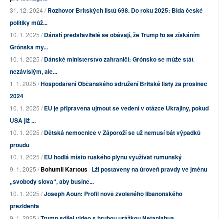
31. 12. 2024 /
Rozhovor Britských listů 698. Do roku 2025: Bída české
politiky můž...
10. 1. 2025 /
Dánští představitelé se obávají, že Trump to se získáním
Grónska my...
10. 1. 2025 /
Dánské ministerstvo zahraničí: Grónsko se může stát
nezávislým, ale...
1. 1. 2025 /
Hospodaření Občanského sdružení Britské listy za prosinec
2024
10. 1. 2025 /
EU je připravena ujmout se vedení v otázce Ukrajiny, pokud
USA již ...
10. 1. 2025 /
Dětská nemocnice v Záporoží se už nemusí bát výpadků
proudu
10. 1. 2025 /
EU hodlá místo ruského plynu využívat rumunský
9. 1. 2025 /
Bohumil Kartous
Lži postaveny na úroveň pravdy ve jménu
„svobody slova“, aby busine...
10. 1. 2025 /
Joseph Aoun: Profil nově zvoleného libanonského
prezidenta
9. 1. 2025 /
Trump sdílel video s hrubou urážkou Netanjahua