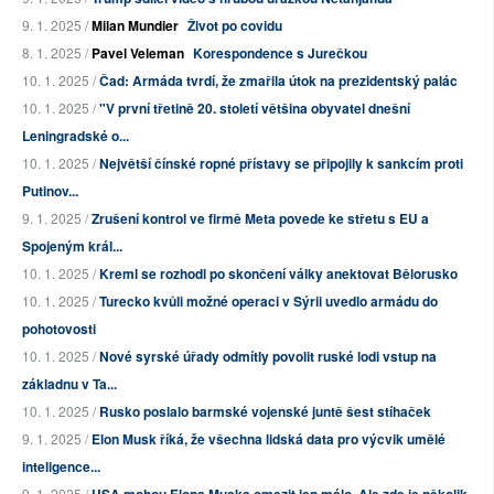
9. 1. 2025 /
Milan Mundier
Život po covidu
8. 1. 2025 /
Pavel Veleman
Korespondence s Jurečkou
10. 1. 2025 /
Čad: Armáda tvrdí, že zmařila útok na prezidentský palác
10. 1. 2025 /
"V první třetině 20. století většina obyvatel dnešní
Leningradské o...
10. 1. 2025 /
Největší čínské ropné přístavy se připojily k sankcím proti
Putinov...
9. 1. 2025 /
Zrušení kontrol ve firmě Meta povede ke střetu s EU a
Spojeným král...
10. 1. 2025 /
Kreml se rozhodl po skončení války anektovat Bělorusko
10. 1. 2025 /
Turecko kvůli možné operaci v Sýrii uvedlo armádu do
pohotovosti
10. 1. 2025 /
Nové syrské úřady odmítly povolit ruské lodi vstup na
základnu v Ta...
10. 1. 2025 /
Rusko poslalo barmské vojenské juntě šest stíhaček
9. 1. 2025 /
Elon Musk říká, že všechna lidská data pro výcvik umělé
inteligence...
9. 1. 2025 /