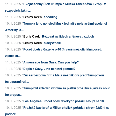
11. 1. 2025 /
Dvojnásobný útok Trumpa a Muska zanechává Evropu v
rozpacích, jak n...
11. 1. 2025 /
Lesley Keen
shedding
10. 1. 2025 /
Trump a jeho nohsled Musk jednají s nejstaršími spojenci
Ameriky ja...
10. 1. 2025 /
Boris Cvek
Rýžovat na lidech a fénovat vzduch
10. 1. 2025 /
Lesley Keen
hideyWhole
10. 1. 2025 /
Počet obětí v Gaze je o 40 % vyšší než oficiální počet,
zjistila st...
11. 1. 2025 /
A message from Gaza. Can you help?
11. 1. 2025 /
Dopis z Gazy. Jste ochotni pomoci?
10. 1. 2025 /
Zuckerbergova firma Meta několik dní před Trumpovou
inaugurací ruš...
10. 1. 2025 /
Trump byl shledán vinným za platbu prostituce, avšak soud
ho propus...
10. 1. 2025 /
Los Angeles: Počet obětí divokých požárů stoupl na 10
10. 1. 2025 /
Pražská kaviareň a Milion chvilek pořádají shromáždění na
podporu...