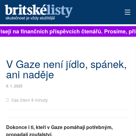
isejí na finančních příspěvcích čtenářů. Prosíme, přis
PŘIHLÁSIT
AKTUÁLNÍ VYDÁNÍ
ARCHIV
V Gaze není jídlo, spánek,
ani naděje
ROZHOVORY
9. 1. 2025
TÉMATA
čas čtení 4 minuty
NEJČTENĚJŠÍ ZA 7 DNÍ
AUTOŘI
Dokonce i ti, kteří v Gaze pomáhají potřebným,
PŘÍSPĚVKY NA PROVOZ
propadají zoufalství.