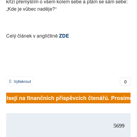
krizí přemýšlím o všem kolem sebe a ptám se sám sebe:
„Kde je vůbec naděje?“
Celý článek v angličtině
ZDE
0
Vytisknout
ávisejí na finančních příspěvcích čtenářů. Prosíme, p
5699