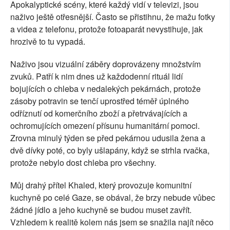
Apokalyptické scény, které každý vidí v televizi, jsou
naživo ještě otřesnější. Často se přistihnu, že mažu fotky
a videa z telefonu, protože fotoaparát nevystihuje, jak
hrozivě to tu vypadá.
Naživo jsou vizuální záběry doprovázeny množstvím
zvuků. Patří k nim dnes už každodenní rituál lidí
bojujících o chleba v nedalekých pekárnách, protože
zásoby potravin se tenčí uprostřed téměř úplného
odříznutí od komerčního zboží a přetrvávajících a
ochromujících omezení přísunu humanitární pomoci.
Zrovna minulý týden se před pekárnou udusila žena a
dvě dívky poté, co byly ušlapány, když se strhla rvačka,
protože nebylo dost chleba pro všechny.
Můj drahý přítel Khaled, který provozuje komunitní
kuchyně po celé Gaze, se obával, že brzy nebude vůbec
žádné jídlo a jeho kuchyně se budou muset zavřít.
Vzhledem k realitě kolem nás jsem se snažila najít něco