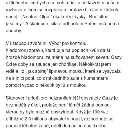
užitečného, co bych mu mohla říct, a při každém našem
rozhovoru jsem se rozplakala, protože i já jsem ztrácela
naději. „Neplač, Olgo,“ říkal mi vždycky. „Buď silná
jako my.“ A skutečně, síla a odhodlání Palestinců nemá
obdoby.
V listopadu zveřejnil Výbor pro kontrolu
hladomoru zprávu, která bije na poplach kvůli další
hrozbě hladomoru, zejména na sužovaném severu Gazy.
Od té doby se situace jen zhoršuje. Několikrát jsem
viděla lidi, jak sbírají špinavou mouku, která se vysypala
na silnici poté, co z nákladního auta s humanitární
pomocí vypadlo několik pytlů s moukou.
Stanovení priorit pro nejzranitelnější obyvatele Gazy je
beznadějný úkol, protože není téměř žádná pomoc,
kterou by bylo možné poskytnout. Když je 100 % z
přibližně 2,3 milionu obyvatel v nouzi, rozhodnete se
pomoci těhotné ženě, oběti domácího násilí nebo