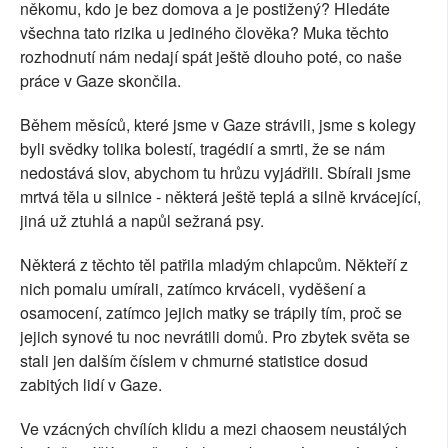
někomu, kdo je bez domova a je postižený? Hledáte
všechna tato rizika u jediného člověka? Muka těchto
rozhodnutí nám nedají spát ještě dlouho poté, co naše
práce v Gaze skončila.
Během měsíců, které jsme v Gaze strávili, jsme s kolegy
byli svědky tolika bolestí, tragédií a smrti, že se nám
nedostává slov, abychom tu hrůzu vyjádřili. Sbírali jsme
mrtvá těla u silnice - některá ještě teplá a silně krvácející,
jiná už ztuhlá a napůl sežraná psy.
Některá z těchto těl patřila mladým chlapcům. Někteří z
nich pomalu umírali, zatímco krváceli, vyděšení a
osamocení, zatímco jejich matky se trápily tím, proč se
jejich synové tu noc nevrátili domů. Pro zbytek světa se
stali jen dalším číslem v chmurné statistice dosud
zabitých lidí v Gaze.
Ve vzácných chvílích klidu a mezi chaosem neustálých