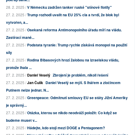
28. 2. 2025 /
V Německu zadržen tanker ruské "stínové flotily"
27. 2. 2025 /
Trump rozhodl uvalit na EU 25% cla a tvrdí, že blok byl
vytvořen, a...
27. 2. 2025 /
Osekaná reforma Antimonopolního úřadu míří na vládu.
Zastírací mané...
27. 2. 2025 /
Podstata tyranie: Trump rychle získává monopol na použití
síly
27. 2. 2025 /
Rodina Bibasových hrozí žalobou na izraelskou vládu,
protože lhala ...
27. 2. 2025 /
Daniel Veselý
Zbrojení je problém, nikoli řešení
27. 2. 2025 /
Jan Čulík
Daniel Veselý se mýlí. S lhářem a zločincem
Putinem nelze jednat. N...
27. 2. 2025 /
Greenpeace: Odmítnutí smlouvy EU se státy Jižní Ameriky
je správný...
27. 2. 2025 /
Otázka, kterou se nikdo neodváží položit: Co když se
budeme muset v...
27. 2. 2025 /
Hádejte, kdo stojí mezi DOGE a Pentagonem?