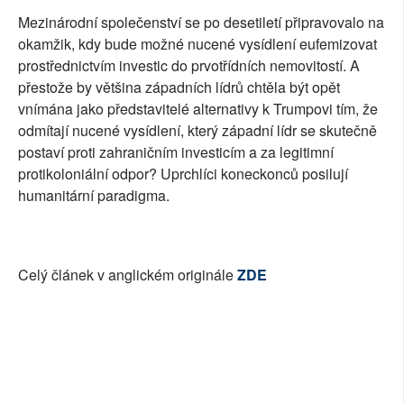
Mezinárodní společenství se po desetiletí připravovalo na
okamžik, kdy bude možné nucené vysídlení eufemizovat
prostřednictvím investic do prvotřídních nemovitostí. A
přestože by většina západních lídrů chtěla být opět
vnímána jako představitelé alternativy k Trumpovi tím, že
odmítají nucené vysídlení, který západní lídr se skutečně
postaví proti zahraničním investicím a za legitimní
protikoloniální odpor? Uprchlíci koneckonců posilují
humanitární paradigma.
Celý článek v anglickém originále
ZDE