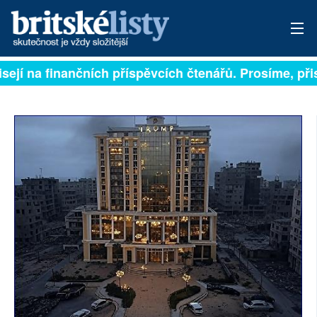
sejí na finančních příspěvcích čtenářů. Prosíme, přisp
PŘIHLÁSIT
AKTUÁLNÍ VYDÁNÍ
ARCHIV
ROZHOVORY
TÉMATA
NEJČTENĚJŠÍ ZA 7 DNÍ
AUTOŘI
PŘÍSPĚVKY NA PROVOZ