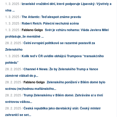
1. 3. 2025 /
Izraelské vraždění dětí, které podporuje Lipavský: Výstřely a
vlna ...
1. 3. 2025 /
The Atlantic: Teď alespoň známe pravdu
1. 3. 2025 /
Robert Reich: Páteční nechutná scéna
1. 3. 2025 /
Fabiano Golgo
Svět je vzhůru nohama: Vláda Javiera Milei
prohlašuje, že mentálně ...
28. 2. 2025 /
Čelní evropští politikové se razantně postavili za
Zelenského
1. 3. 2025 /
Kolik teď v ČR uvidíte obhájců Trumpova “transakčního
pohledu”
28. 2. 2025 /
Channel 4 News: Že by Zelenského Trump a Vance
záměrně vlákali do p...
28. 2. 2025 /
Fabiano Golgo
Zelenského ponížení v Bílém domě bylo
scénou (ne)hodnou mafiánského...
28. 2. 2025 /
Trump Zelenskému v Bílém domě: Zahráváte si s třetí
světovou váíkou...
28. 2. 2025 /
Česká republika jako darebácký stát: Český ministr
zahraničí se set...