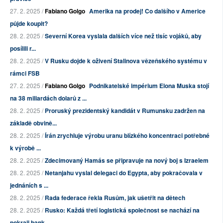
27. 2. 2025 /
Fabiano Golgo
Amerika na prodej! Co dalšího v Americe
půjde koupit?
28. 2. 2025 /
Severní Korea vyslala dalších více než tisíc vojáků, aby
posílili r...
28. 2. 2025 /
V Rusku dojde k oživení Stalinova vězeňského systému v
rámci FSB
27. 2. 2025 /
Fabiano Golgo
Podnikatelské impérium Elona Muska stojí
na 38 miliardách dolarů z ...
28. 2. 2025 /
Proruský prezidentský kandidát v Rumunsku zadržen na
základě obvině...
28. 2. 2025 /
Írán zrychluje výrobu uranu blízkého koncentraci potřebné
k výrobě ...
28. 2. 2025 /
Zdecimovaný Hamás se připravuje na nový boj s Izraelem
28. 2. 2025 /
Netanjahu vyslal delegaci do Egypta, aby pokračovala v
jednáních s ...
28. 2. 2025 /
Rada federace řekla Rusům, jak ušetřit na dětech
28. 2. 2025 /
Rusko: Každá třetí logistická společnost se nachází na
pokraji bank...