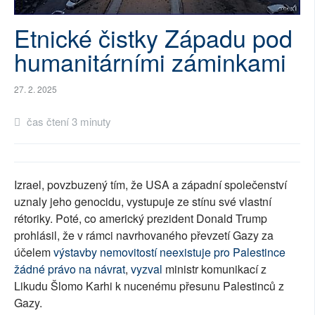
SOCIÁLNÍ SÍTĚ
Etnické čistky Západu pod
RUBRIKY
humanitárními záminkami
PLNÁ VERZE STRÁNEK
27. 2. 2025
čas čtení 3 minuty
Izrael, povzbuzený tím, že USA a západní společenství
uznaly jeho genocidu, vystupuje ze stínu své vlastní
rétoriky. Poté, co americký prezident Donald Trump
prohlásil, že v rámci navrhovaného převzetí Gazy za
účelem
výstavby nemovitostí
neexistuje pro Palestince
žádné právo na návrat
,
vyzval
ministr komunikací z
Likudu Šlomo Karhi k nucenému přesunu Palestinců z
Gazy.