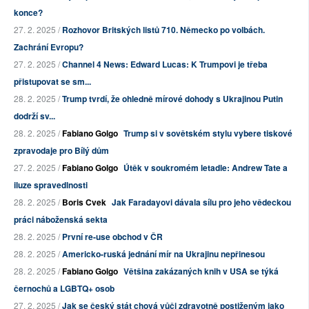
konce?
27. 2. 2025 /
Rozhovor Britských listů 710. Německo po volbách.
Zachrání Evropu?
27. 2. 2025 /
Channel 4 News: Edward Lucas: K Trumpovi je třeba
přistupovat se sm...
28. 2. 2025 /
Trump tvrdí, že ohledně mírové dohody s Ukrajinou Putin
dodrží sv...
28. 2. 2025 /
Fabiano Golgo
Trump si v sovětském stylu vybere tiskové
zpravodaje pro Bílý dům
27. 2. 2025 /
Fabiano Golgo
Útěk v soukromém letadle: Andrew Tate a
iluze spravedlnosti
28. 2. 2025 /
Boris Cvek
Jak Faradayovi dávala sílu pro jeho vědeckou
práci náboženská sekta
28. 2. 2025 /
První re-use obchod v ČR
28. 2. 2025 /
Americko-ruská jednání mír na Ukrajinu nepřinesou
28. 2. 2025 /
Fabiano Golgo
Většina zakázaných knih v USA se týká
černochů a LGBTQ+ osob
27. 2. 2025 /
Jak se český stát chová vůči zdravotně postiženým jako