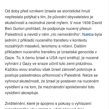
Od doby před vznikem Izraele se sionistické hnutí
nepřestalo potýkat s tím, že původní obyvatelstvo je
skutečností a neúrodná země mýtem. V roce 1938 David
Ben Gurion prohlásil, že podporuje nucený přesun
Palestinců a nevidí v něm „nic nemorálního“.
Nakba
byla
jedním z příkladů nuceného transferu v kontextu
rozsáhlých masakrů, terorismu a ničení. Dalším
příkladem nuceného transferu je izraelská genocida v
Gaze. To, k čemu Izrael a USA nyní směřují, je nucené
vyhnání z Gazy ve snaze učinit tuto zemi prázdnou.
Každou svou snahou však Izrael zároveň potvrzuje a
posiluje palestinskou přítomnost v Palestině. Nelze se
vyhnout skutečnosti, že Izrael je postaven na nuceném
vysídlení a na tom, že mezinárodní společenství toto
vysídlení akceptuje.
Zviditelnění, které je spojeno s pokusy o vyhlazení