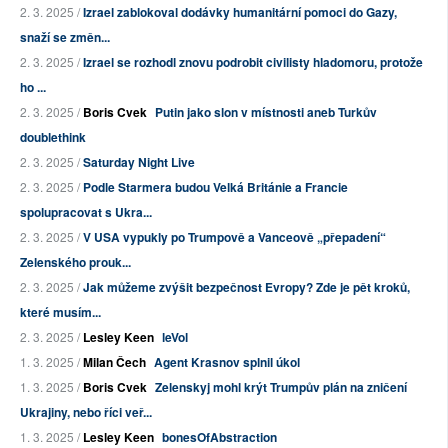
2. 3. 2025 /
Izrael zablokoval dodávky humanitární pomoci do Gazy,
snaží se změn...
2. 3. 2025 /
Izrael se rozhodl znovu podrobit civilisty hladomoru, protože
ho ...
2. 3. 2025 /
Boris Cvek
Putin jako slon v místnosti aneb Turkův
doublethink
2. 3. 2025 /
Saturday Night Live
2. 3. 2025 /
Podle Starmera budou Velká Británie a Francie
spolupracovat s Ukra...
2. 3. 2025 /
V USA vypukly po Trumpově a Vanceově „přepadení“
Zelenského prouk...
2. 3. 2025 /
Jak můžeme zvýšit bezpečnost Evropy? Zde je pět kroků,
které musím...
2. 3. 2025 /
Lesley Keen
leVol
1. 3. 2025 /
Milan Čech
Agent Krasnov splnil úkol
1. 3. 2025 /
Boris Cvek
Zelenskyj mohl krýt Trumpův plán na zničení
Ukrajiny, nebo říci veř...
1. 3. 2025 /
Lesley Keen
bonesOfAbstraction