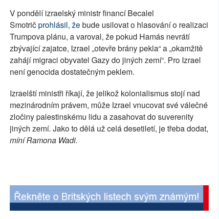
V pondělí izraelský ministr financí Becalel
Smotrič
prohlásil, že
bude usilovat o hlasování o realizaci
Trumpova plánu, a varoval, že pokud Hamás nevrátí
zbývající zajatce, Izrael „otevře brány pekla“ a „okamžitě
zahájí migraci obyvatel Gazy do jiných zemí“. Pro Izrael
není genocida dostatečným peklem.
Izraelští ministři říkají, že jelikož kolonialismus stojí nad
mezinárodním právem, může Izrael vnucovat své válečné
zločiny palestinskému lidu a zasahovat do suverenity
jiných zemí. Jako to dělá už celá desetiletí, je třeba dodat,
míní Ramona Wadi.