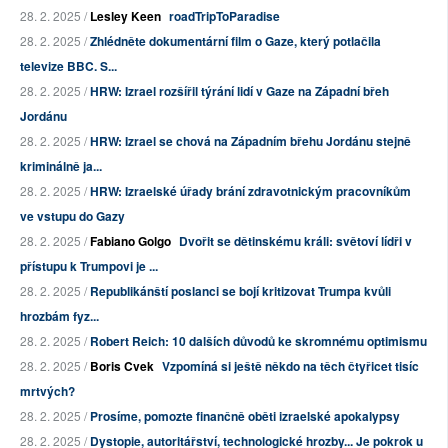
28. 2. 2025 /
Lesley Keen
roadTripToParadise
28. 2. 2025 /
Zhlédněte dokumentární film o Gaze, který potlačila
televize BBC. S...
28. 2. 2025 /
HRW: Izrael rozšířil týrání lidí v Gaze na Západní břeh
Jordánu
28. 2. 2025 /
HRW: Izrael se chová na Západním břehu Jordánu stejně
kriminálně ja...
28. 2. 2025 /
HRW: Izraelské úřady brání zdravotnickým pracovníkům
ve vstupu do Gazy
28. 2. 2025 /
Fabiano Golgo
Dvořit se dětinskému králi: světoví lídři v
přístupu k Trumpovi je ...
28. 2. 2025 /
Republikánští poslanci se bojí kritizovat Trumpa kvůli
hrozbám fyz...
28. 2. 2025 /
Robert Reich: 10 dalších důvodů ke skromnému optimismu
28. 2. 2025 /
Boris Cvek
Vzpomíná si ještě někdo na těch čtyřicet tisíc
mrtvých?
28. 2. 2025 /
Prosíme, pomozte finančně oběti izraelské apokalypsy
28. 2. 2025 /
Dystopie, autoritářství, technologické hrozby... Je pokrok u