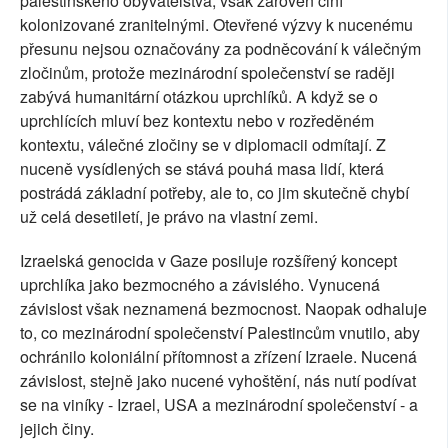
palestinského obyvatelstva, však zároveň činí
kolonizované zranitelnými. Otevřené výzvy k nucenému
přesunu nejsou označovány za podněcování k válečným
zločinům, protože mezinárodní společenství se raději
zabývá humanitární otázkou uprchlíků. A když se o
uprchlících mluví bez kontextu nebo v rozředěném
kontextu, válečné zločiny se v diplomacii odmítají. Z
nuceně vysídlených se stává pouhá masa lidí, která
postrádá základní potřeby, ale to, co jim skutečně chybí
už celá desetiletí, je právo na vlastní zemi.
Izraelská genocida v Gaze posiluje rozšířený koncept
uprchlíka jako bezmocného a závislého. Vynucená
závislost však neznamená bezmocnost. Naopak odhaluje
to, co mezinárodní společenství Palestincům vnutilo, aby
ochránilo koloniální přítomnost a zřízení Izraele. Nucená
závislost, stejně jako nucené vyhoštění, nás nutí podívat
se na viníky - Izrael, USA a mezinárodní společenství - a
jejich činy.