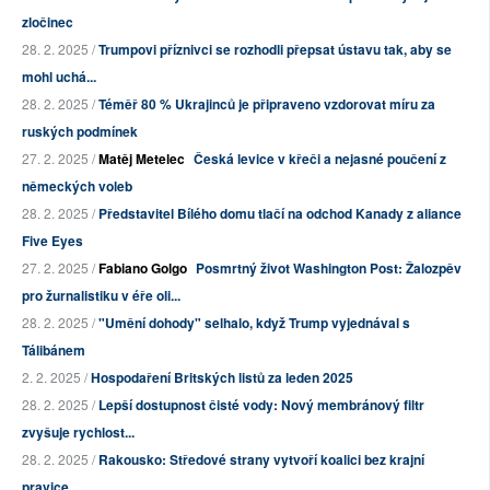
zločinec
28. 2. 2025 /
Trumpovi příznivci se rozhodli přepsat ústavu tak, aby se
mohl uchá...
28. 2. 2025 /
Téměř 80 % Ukrajinců je připraveno vzdorovat míru za
ruských podmínek
27. 2. 2025 /
Matěj Metelec
Česká levice v křeči a nejasné poučení z
německých voleb
28. 2. 2025 /
Představitel Bílého domu tlačí na odchod Kanady z aliance
Five Eyes
27. 2. 2025 /
Fabiano Golgo
Posmrtný život Washington Post: Žalozpěv
pro žurnalistiku v éře oli...
28. 2. 2025 /
"Umění dohody" selhalo, když Trump vyjednával s
Tálibánem
2. 2. 2025 /
Hospodaření Britských listů za leden 2025
28. 2. 2025 /
Lepší dostupnost čisté vody: Nový membránový filtr
zvyšuje rychlost...
28. 2. 2025 /
Rakousko: Středové strany vytvoří koalici bez krajní
pravice