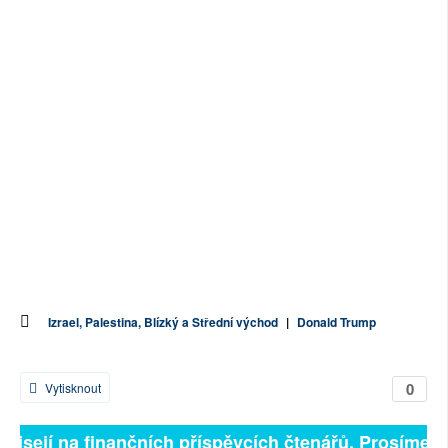
Izrael, Palestina, Blízký a Střední východ
|
Donald Trump
0
Vytisknout
visejí na finančních příspěvcích čtenářů. Prosíme, př