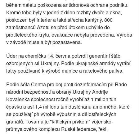
během náletu poškozena antidronová ochrana podniku.
Kromě toho byly v jedné z dílen rozbity dveře a okna,
poškozen byl interiér a také střecha kantýny. 800
zaměstnanců Azotu se před útokem uchýlilo do
protileteckého krytu, evakuace nebyla provedena. Výroba
v závodě musela být pozastavena.
Úder na chemičku 14. června potvrdil generální štáb
ozbrojených sil Ukrajiny. Podle ukrajinské armády vyrábí
látky používané k výrobě munice a raketového paliva.
Podle šéfa Centra pro boj proti dezinformacím při Radě
národní bezpečnosti a obrany Ukrajiny Andrije
Kovalenka společnost ročně vyrobí až 1 milion tun
čpavku a asi 1,4 milionu tun dusičnanu amonného, které
se používají při výrobě výbušnin a dělostřeleckých
granátů. Továrna je "kritickým prvkem" vojensko-
průmyslového komplexu Ruské federace, řekl.