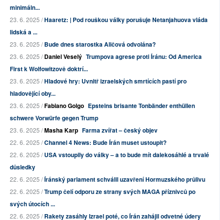
minimáln...
23. 6. 2025 /
Haaretz: | Pod rouškou války porušuje Netanjahuova vláda
lidská a ...
23. 6. 2025 /
Bude dnes starostka Aličová odvolána?
23. 6. 2025 /
Daniel Veselý
Trumpova agrese proti Íránu: Od America
First k Wolfowitzově doktrí...
23. 6. 2025 /
Hladové hry: Uvnitř izraelských smrtících pastí pro
hladovějící oby...
23. 6. 2025 /
Fabiano Golgo
Epsteins brisante Tonbänder enthüllen
schwere Vorwürfe gegen Trump
23. 6. 2025 /
Masha Karp
Farma zvířat – český objev
22. 6. 2025 /
Channel 4 News: Bude Írán muset ustoupit?
22. 6. 2025 /
USA vstoupily do války – a to bude mít dalekosáhlé a trvalé
důsledky
22. 6. 2025 /
Íránský parlament schválil uzavření Hormuzského průlivu
22. 6. 2025 /
Trump čelí odporu ze strany svých MAGA příznivců po
svých útocích ...
22. 6. 2025 /
Rakety zasáhly Izrael poté, co Írán zahájil odvetné údery