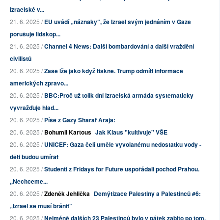
izraelské v...
21. 6. 2025 /
EU uvádí „náznaky“, že Izrael svým jednáním v Gaze
porušuje lidskop...
21. 6. 2025 /
Channel 4 News: Další bombardování a další vraždění
civilistů
20. 6. 2025 /
Zase lže jako když tiskne. Trump odmítl informace
amerických zpravo...
20. 6. 2025 /
BBC:Proč už tolik dní izraelská armáda systematicky
vyvražďuje hlad...
20. 6. 2025 /
Píše z Gazy Sharaf Araja:
20. 6. 2025 /
Bohumil Kartous
Jak Klaus "kultivuje" VŠE
20. 6. 2025 /
UNICEF: Gaza čelí uměle vyvolanému nedostatku vody -
děti budou umírat
20. 6. 2025 /
Studenti z Fridays for Future uspořádali pochod Prahou.
,,Nechceme...
20. 6. 2025 /
Zdeněk Jehlička
Demýtizace Palestiny a Palestinců #6:
„Izrael se musí bránit“
20. 6. 2025 /
Nejméně dalších 23 Palestinců bylo v pátek zabito po tom,