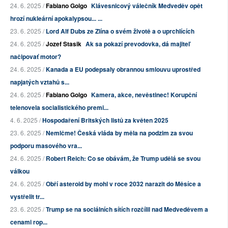
24. 6. 2025 /
Fabiano Golgo
Klávesnicový válečník Medveděv opět
hrozí nukleární apokalypsou... ...
23. 6. 2025 /
Lord Alf Dubs ze Zlína o svém životě a o uprchlících
24. 6. 2025 /
Jozef Stasik
Ak sa pokazí prevodovka, dá majiteľ
načipovať motor?
24. 6. 2025 /
Kanada a EU podepsaly obrannou smlouvu uprostřed
napjatých vztahů s...
24. 6. 2025 /
Fabiano Golgo
Kamera, akce, nevěstinec! Korupční
telenovela socialistického premi...
4. 6. 2025 /
Hospodaření Britských listů za květen 2025
23. 6. 2025 /
Nemlčme! Česká vláda by měla na podzim za svou
podporu masového vra...
24. 6. 2025 /
Robert Reich: Co se obávám, že Trump udělá se svou
válkou
24. 6. 2025 /
Obří asteroid by mohl v roce 2032 narazit do Měsíce a
vystřelit tr...
23. 6. 2025 /
Trump se na sociálních sítích rozčílil nad Medveděvem a
cenami rop...