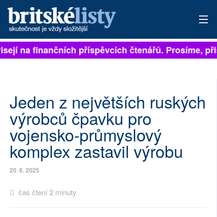
isejí na finančních příspěvcích čtenářů. Prosíme, přis
PŘIHLÁSIT
AKTUÁLNÍ VYDÁNÍ
ARCHIV
Jeden z největších ruských
výrobců čpavku pro
ROZHOVORY
vojensko-průmyslový
TÉMATA
komplex zastavil výrobu
NEJČTENĚJŠÍ ZA 7 DNÍ
20. 6. 2025
AUTOŘI
čas čtení 2 minuty
PŘÍSPĚVKY NA PROVOZ