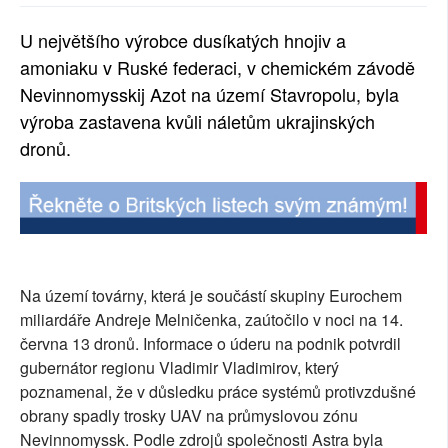
SOCIÁLNÍ SÍTĚ
U největšího výrobce dusíkatých hnojiv a
amoniaku v Ruské federaci, v chemickém závodě
RUBRIKY
Nevinnomysskij Azot na území Stavropolu, byla
PLNÁ VERZE STRÁNEK
výroba zastavena kvůli náletům ukrajinských
dronů.
Na území továrny, která je součástí skupiny Eurochem
miliardáře Andreje Melničenka, zaútočilo v noci na 14.
června 13 dronů. Informace o úderu na podnik potvrdil
gubernátor regionu Vladimir Vladimirov, který
poznamenal, že v důsledku práce systémů protivzdušné
obrany spadly trosky UAV na průmyslovou zónu
Nevinnomyssk. Podle zdrojů společnosti Astra byla