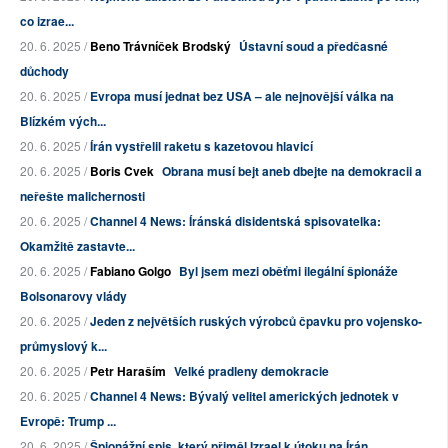
co izrae...
20. 6. 2025 /
Beno Trávníček Brodský
Ústavní soud a předčasné
důchody
20. 6. 2025 /
Evropa musí jednat bez USA – ale nejnovější válka na
Blízkém vých...
20. 6. 2025 /
Írán vystřelil raketu s kazetovou hlavicí
20. 6. 2025 /
Boris Cvek
Obrana musí bejt aneb dbejte na demokracii a
neřešte malichernosti
20. 6. 2025 /
Channel 4 News: Íránská disidentská spisovatelka:
Okamžitě zastavte...
20. 6. 2025 /
Fabiano Golgo
Byl jsem mezi oběťmi ilegální špionáže
Bolsonarovy vlády
20. 6. 2025 /
Jeden z největších ruských výrobců čpavku pro vojensko-
průmyslový k...
20. 6. 2025 /
Petr Haraším
Velké pradleny demokracie
20. 6. 2025 /
Channel 4 News: Bývalý velitel amerických jednotek v
Evropě: Trump ...
20. 6. 2025 /
Špionážní spis, který přiměl Izrael k útoku na Írán