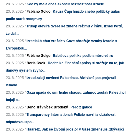
23. 6. 2025 /
Kde by měla dnes skončit beztrestnost Izraele
23. 6. 2025 /
Fabiano Golgo
Kauza Čapí hnízdo anebo politický guláš
podle staré receptury
23. 6. 2025 /
Trump otevírá dveře ke změně režimu v Íránu, Izrael tvrdí,
že dál ...
23. 6. 2025 /
Izraelská chuť vraždit v Gaze ohrožuje vztahy Izraele s
Evropskou...
23. 6. 2025 /
Fabiano Golgo
Babišova politika podle směru větru
23. 6. 2025 /
Boris Cvek
Ředitelka Finanční správy si stěžuje na to, jak
daňový systém zvýho...
23. 6. 2025 /
Izrael zabíjí nevinné Palestince. Aktivisté posprejovali
letadlo. ...
23. 6. 2025 /
Gaza upadá do smrtícího chaosu, zatímco zoufalí Palestinci
bojují o...
23. 6. 2025 /
Beno Trávníček Brodský
Péro z gauče
23. 6. 2025 /
Transparency International: Policie navrhla obžalovat
odpadovou spo...
23. 6. 2025 /
Haaretz: Jak se životní prostor v Gaze zmenšuje, zbývající