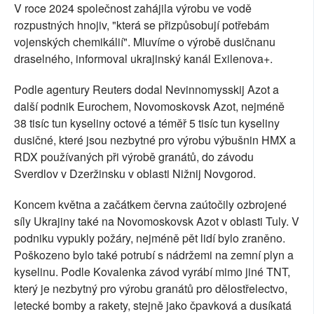
V roce 2024 společnost zahájila výrobu ve vodě
rozpustných hnojiv, "která se přizpůsobují potřebám
vojenských chemikálií". Mluvíme o výrobě dusičnanu
draselného, informoval ukrajinský kanál Exilenova+.
Podle agentury Reuters dodal Nevinnomysskij Azot a
další podnik Eurochem, Novomoskovsk Azot, nejméně
38 tisíc tun kyseliny octové a téměř 5 tisíc tun kyseliny
dusičné, které jsou nezbytné pro výrobu výbušnin HMX a
RDX používaných při výrobě granátů, do závodu
Sverdlov v Dzeržinsku v oblasti Nižnij Novgorod.
Koncem května a začátkem června zaútočily ozbrojené
síly Ukrajiny také na Novomoskovsk Azot v oblasti Tuly. V
podniku vypukly požáry, nejméně pět lidí bylo zraněno.
Poškozeno bylo také potrubí s nádržemi na zemní plyn a
kyselinu. Podle Kovalenka závod vyrábí mimo jiné TNT,
který je nezbytný pro výrobu granátů pro dělostřelectvo,
letecké bomby a rakety, stejně jako čpavková a dusíkatá