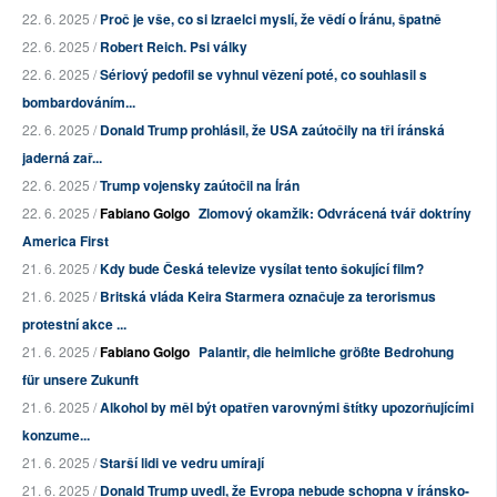
22. 6. 2025 /
Proč je vše, co si Izraelci myslí, že vědí o Íránu, špatně
22. 6. 2025 /
Robert Reich. Psi války
22. 6. 2025 /
Sériový pedofil se vyhnul vězení poté, co souhlasil s
bombardováním...
22. 6. 2025 /
Donald Trump prohlásil, že USA zaútočily na tři íránská
jaderná zař...
22. 6. 2025 /
Trump vojensky zaútočil na Írán
22. 6. 2025 /
Fabiano Golgo
Zlomový okamžik: Odvrácená tvář doktríny
America First
21. 6. 2025 /
Kdy bude Česká televize vysílat tento šokující film?
21. 6. 2025 /
Britská vláda Keira Starmera označuje za terorismus
protestní akce ...
21. 6. 2025 /
Fabiano Golgo
Palantir, die heimliche größte Bedrohung
für unsere Zukunft
21. 6. 2025 /
Alkohol by měl být opatřen varovnými štítky upozorňujícími
konzume...
21. 6. 2025 /
Starší lidi ve vedru umírají
21. 6. 2025 /
Donald Trump uvedl, že Evropa nebude schopna v íránsko-