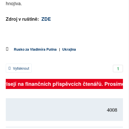
hnojiva.
Zdroj v ruštině:
ZDE
Rusko za Vladimíra Putina
|
Ukrajina
1
Vytisknout
ávisejí na finančních příspěvcích čtenářů. Prosíme, p
4008