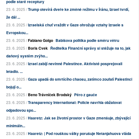
podle staré receptury
23. 6. 2025 /
Trump otevírá dveře ke změně režimu v Íránu, Izrael tvrdí,
že dál ...
23. 6. 2025 /
Izraelská chuť vraždit v Gaze ohrožuje vztahy Izraele s
Evropskou...
23. 6. 2025 /
Fabiano Golgo
Babišova politika podle směru větru
23. 6. 2025 /
Boris Cvek
Ředitelka Finanční správy si stěžuje na to, jak
daňový systém zvýho...
23. 6. 2025 /
Izrael zabíjí nevinné Palestince. Aktivisté posprejovali
letadlo. ...
23. 6. 2025 /
Gaza upadá do smrtícího chaosu, zatímco zoufalí Palestinci
bojují o...
23. 6. 2025 /
Beno Trávníček Brodský
Péro z gauče
23. 6. 2025 /
Transparency International: Policie navrhla obžalovat
odpadovou spo...
23. 6. 2025 /
Haaretz: Jak se životní prostor v Gaze zmenšuje, zbývající
minimáln...
23. 6. 2025 /
Haaretz: | Pod rouškou války porušuje Netanjahuova vláda