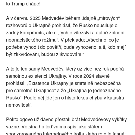
to Trump chápe!
A v červnu 2025 Medveděv během údajně „mírových“
rozhovorů o Ukrajině prohlásil, že Rusko neusiluje o
žádný kompromis, ale o „rychlé vítězství a úplné zničení
neonacistického režimu“. V překladu: „Všechno, co je
potřeba vyhodit do povětří, bude vyhozeno, a ti, kdo mají
být zlikvidováni, budou zlikvidováni.“
A to je ten samý Medveděv, který už více než rok popírá
samotnou existenci Ukrajiny. V roce 2024 slavně
prohlásil: „Existence Ukrajiny je smrtelně nebezpečná
pro samotné Ukrajince“ a že „Ukrajina je jednoznačně
Rusko“. Podle něj jde jen o historickou chybu v katastru
nemovitostí.
Politologové už dávno přestali brát Medveděvovy výkřiky
vážně. Většina ho teď vnímá spíš jako státem
sponzorovaného internetového trolla. Jeho role je jasná: