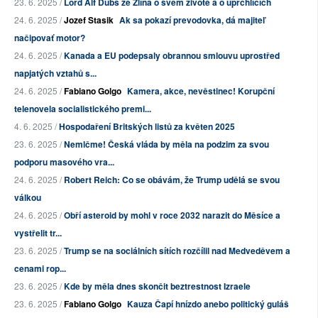
23. 6. 2025 /
Lord Alf Dubs ze Zlína o svém životě a o uprchlících
24. 6. 2025 /
Jozef Stasik
Ak sa pokazí prevodovka, dá majiteľ
načipovať motor?
24. 6. 2025 /
Kanada a EU podepsaly obrannou smlouvu uprostřed
napjatých vztahů s...
24. 6. 2025 /
Fabiano Golgo
Kamera, akce, nevěstinec! Korupční
telenovela socialistického premi...
4. 6. 2025 /
Hospodaření Britských listů za květen 2025
23. 6. 2025 /
Nemlčme! Česká vláda by měla na podzim za svou
podporu masového vra...
24. 6. 2025 /
Robert Reich: Co se obávám, že Trump udělá se svou
válkou
24. 6. 2025 /
Obří asteroid by mohl v roce 2032 narazit do Měsíce a
vystřelit tr...
23. 6. 2025 /
Trump se na sociálních sítích rozčílil nad Medveděvem a
cenami rop...
23. 6. 2025 /
Kde by měla dnes skončit beztrestnost Izraele
23. 6. 2025 /
Fabiano Golgo
Kauza Čapí hnízdo anebo politický guláš