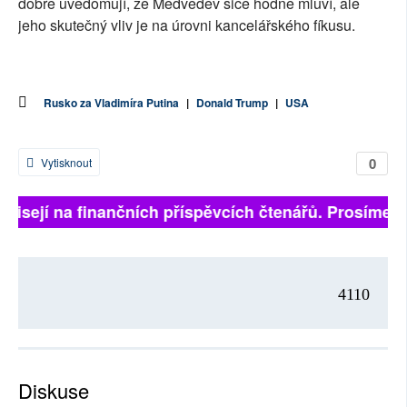
dobře uvědomují, že Medveděv sice hodně mluví, ale
jeho skutečný vliv je na úrovni kancelářského fíkusu.
Rusko za Vladimíra Putina
|
Donald Trump
|
USA
0
Vytisknout
ávisejí na finančních příspěvcích čtenářů. Prosíme, př
4110
Diskuse