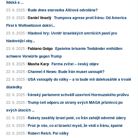
lidská a ...
23. 6. 2025 /
Bude dnes starostka Aličová odvolána?
23. 6. 2025 /
Daniel Veselý
Trumpova agrese proti Íránu: Od America
First k Wolfowitzově doktrí...
23. 6. 2025 /
Hladové hry: Uvnitř izraelských smrtících pastí pro
hladovějící oby...
23. 6. 2025 /
Fabiano Golgo
Epsteins brisante Tonbänder enthüllen
schwere Vorwürfe gegen Trump
23. 6. 2025 /
Masha Karp
Farma zvířat – český objev
22. 6. 2025 /
Channel 4 News: Bude Írán muset ustoupit?
22. 6. 2025 /
USA vstoupily do války – a to bude mít dalekosáhlé a trvalé
důsledky
22. 6. 2025 /
Íránský parlament schválil uzavření Hormuzského průlivu
22. 6. 2025 /
Trump čelí odporu ze strany svých MAGA příznivců po
svých útocích ...
22. 6. 2025 /
Rakety zasáhly Izrael poté, co Írán zahájil odvetné údery
22. 6. 2025 /
Proč je vše, co si Izraelci myslí, že vědí o Íránu, špatně
22. 6. 2025 /
Robert Reich. Psi války