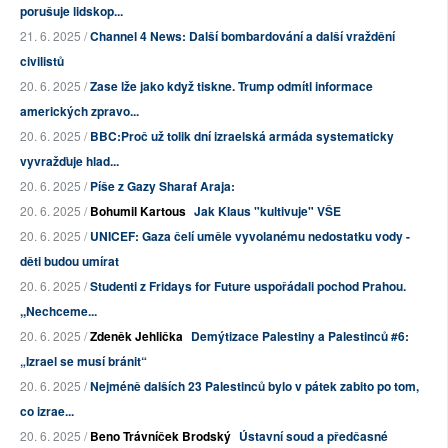
porušuje lidskop...
21. 6. 2025 /
Channel 4 News: Další bombardování a další vraždění
civilistů
20. 6. 2025 /
Zase lže jako když tiskne. Trump odmítl informace
amerických zpravo...
20. 6. 2025 /
BBC:Proč už tolik dní izraelská armáda systematicky
vyvražďuje hlad...
20. 6. 2025 /
Píše z Gazy Sharaf Araja:
20. 6. 2025 /
Bohumil Kartous
Jak Klaus "kultivuje" VŠE
20. 6. 2025 /
UNICEF: Gaza čelí uměle vyvolanému nedostatku vody -
děti budou umírat
20. 6. 2025 /
Studenti z Fridays for Future uspořádali pochod Prahou.
,,Nechceme...
20. 6. 2025 /
Zdeněk Jehlička
Demýtizace Palestiny a Palestinců #6:
„Izrael se musí bránit“
20. 6. 2025 /
Nejméně dalších 23 Palestinců bylo v pátek zabito po tom,
co izrae...
20. 6. 2025 /
Beno Trávníček Brodský
Ústavní soud a předčasné