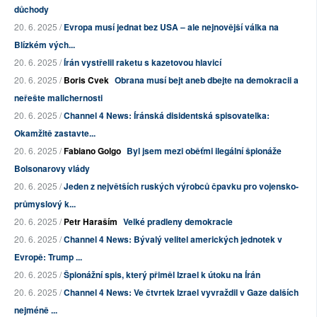
důchody
20. 6. 2025 /
Evropa musí jednat bez USA – ale nejnovější válka na
Blízkém vých...
20. 6. 2025 /
Írán vystřelil raketu s kazetovou hlavicí
20. 6. 2025 /
Boris Cvek
Obrana musí bejt aneb dbejte na demokracii a
neřešte malichernosti
20. 6. 2025 /
Channel 4 News: Íránská disidentská spisovatelka:
Okamžitě zastavte...
20. 6. 2025 /
Fabiano Golgo
Byl jsem mezi oběťmi ilegální špionáže
Bolsonarovy vlády
20. 6. 2025 /
Jeden z největších ruských výrobců čpavku pro vojensko-
průmyslový k...
20. 6. 2025 /
Petr Haraším
Velké pradleny demokracie
20. 6. 2025 /
Channel 4 News: Bývalý velitel amerických jednotek v
Evropě: Trump ...
20. 6. 2025 /
Špionážní spis, který přiměl Izrael k útoku na Írán
20. 6. 2025 /
Channel 4 News: Ve čtvrtek Izrael vyvraždil v Gaze dalších
nejméně ...