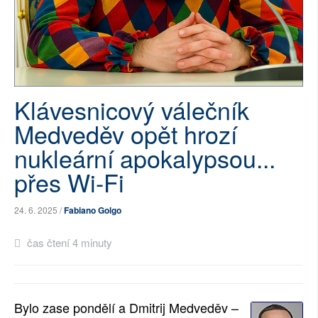
SOCIÁLNÍ SÍTĚ
RUBRIKY
PLNÁ VERZE STRÁNEK
Klávesnicový válečník
Medveděv opět hrozí
nukleární apokalypsou...
přes Wi-Fi
24. 6. 2025 /
Fabiano Golgo
čas čtení 4 minuty
Bylo zase pondělí a Dmitrij Medveděv –