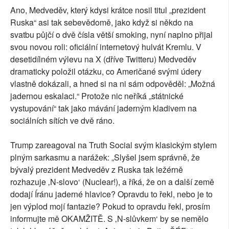
Ano, Medveděv, který kdysi krátce nosil titul „prezident
Ruska“ asi tak sebevědomě, jako když si někdo na
svatbu půjčí o dvě čísla větší smoking, nyní naplno přijal
svou novou roli: oficiální internetový hulvát Kremlu. V
desetidílném výlevu na X (dříve Twitteru) Medveděv
dramaticky položil otázku, co Američané svými údery
vlastně dokázali, a hned si na ni sám odpověděl: „Možná
jadernou eskalaci.“ Protože nic neříká „státnické
vystupování“ tak jako mávání jaderným kladivem na
sociálních sítích ve dvě ráno.
Trump zareagoval na Truth Social svým klasickým stylem
plným sarkasmu a narážek: „Slyšel jsem správně, že
bývalý prezident Medveděv z Ruska tak ležérně
rozhazuje ‚N-slovo‘ (Nuclear!), a říká, že on a další země
dodají Íránu jaderné hlavice? Opravdu to řekl, nebo je to
jen výplod mojí fantazie? Pokud to opravdu řekl, prosím
informujte mě OKAMŽITĚ. S ‚N-slůvkem‘ by se nemělo