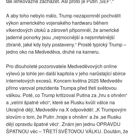
tak lehkovážně zacházet. Asi proto je Putin ‚ŠÉF‘.“
A aby toho nebylo málo, Trump nezapomněl pochválit
výkon amerického vojenského hardwaru během
víkendových útoků a zároveň připomněl, že americké
jaderné ponorky jsou „nejmocnější a nejsmrtelnější
zbraně, jaké kdy byly postaveny.“ Prostě typický Trump –
jedno oko na Medveděva, druhé na kameru.
Pro dlouholeté pozorovatele Medveděvových online
výlevů je tohle jen další kapitola v jeho narůstající sbírce
internetových excesů. Koncem května 2025 Medveděv
přímo varoval prezidenta Trumpa před třetí světovou
válkou. Poté, co Trump kritizoval Putina za „hru s ohněm“
a „velmi špatné věci“, které se Rusku kvůli válce na
Ukrajině dějí, Medveděv na X odpověděl: „K Trumpovým
slovům o tom, že Putin ‚hraje s ohněm‘ a že ‚se Rusku
dějí opravdu špatné věci‘. Znám jen jednu OPRAVDU
ŠPATNOU věc – TŘETÍ SVĚTOVOU VÁLKU. Doufám, že