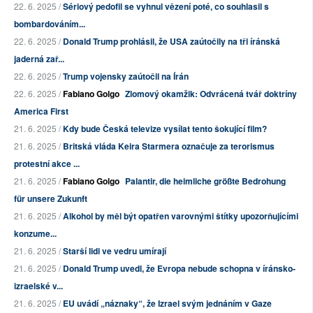
22. 6. 2025 /
Sériový pedofil se vyhnul vězení poté, co souhlasil s
bombardováním...
22. 6. 2025 /
Donald Trump prohlásil, že USA zaútočily na tři íránská
jaderná zař...
22. 6. 2025 /
Trump vojensky zaútočil na Írán
22. 6. 2025 /
Fabiano Golgo
Zlomový okamžik: Odvrácená tvář doktríny
America First
21. 6. 2025 /
Kdy bude Česká televize vysílat tento šokující film?
21. 6. 2025 /
Britská vláda Keira Starmera označuje za terorismus
protestní akce ...
21. 6. 2025 /
Fabiano Golgo
Palantir, die heimliche größte Bedrohung
für unsere Zukunft
21. 6. 2025 /
Alkohol by měl být opatřen varovnými štítky upozorňujícími
konzume...
21. 6. 2025 /
Starší lidi ve vedru umírají
21. 6. 2025 /
Donald Trump uvedl, že Evropa nebude schopna v íránsko-
izraelské v...
21. 6. 2025 /
EU uvádí „náznaky“, že Izrael svým jednáním v Gaze