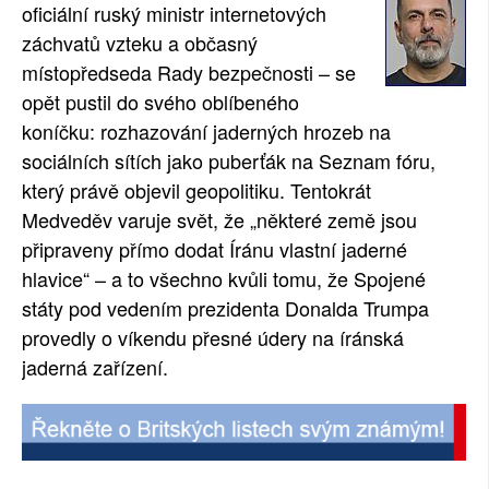
oficiální ruský ministr internetových
záchvatů vzteku a občasný
místopředseda Rady bezpečnosti – se
opět pustil do svého oblíbeného
koníčku: rozhazování jaderných hrozeb na
sociálních sítích jako puberťák na Seznam fóru,
který právě objevil geopolitiku. Tentokrát
Medveděv varuje svět, že „některé země jsou
připraveny přímo dodat Íránu vlastní jaderné
hlavice“ – a to všechno kvůli tomu, že Spojené
státy pod vedením prezidenta Donalda Trumpa
provedly o víkendu přesné údery na íránská
jaderná zařízení.