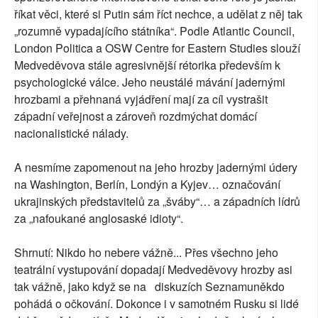
říkat věci, které si Putin sám říct nechce, a udělat z něj tak
„rozumně vypadajícího státníka“. Podle Atlantic Council,
London Politica a OSW Centre for Eastern Studies slouží
Medveděvova stále agresivnější rétorika především k
psychologické válce. Jeho neustálé mávání jadernými
hrozbami a přehnaná vyjádření mají za cíl vystrašit
západní veřejnost a zároveň rozdmýchat domácí
nacionalistické nálady.
A nesmíme zapomenout na jeho hrozby jadernými údery
na Washington, Berlín, Londýn a Kyjev… označování
ukrajinských představitelů za „šváby“… a západních lídrů
za „nafoukané anglosaské idioty“.
Shrnutí: Nikdo ho nebere vážně... Přes všechno jeho
teatrální vystupování dopadají Medveděvovy hrozby asi
tak vážně, jako když se na diskuzích Seznamuněkdo
pohádá o očkování. Dokonce i v samotném Rusku si lidé