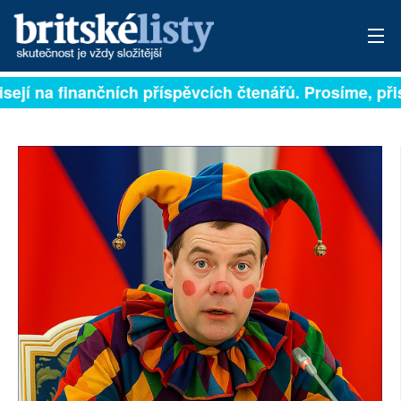
sejí na finančních příspěvcích čtenářů. Prosíme, přisp
PŘIHLÁSIT
AKTUÁLNÍ VYDÁNÍ
ARCHIV
ROZHOVORY
TÉMATA
NEJČTENĚJŠÍ ZA 7 DNÍ
AUTOŘI
PŘÍSPĚVKY NA PROVOZ