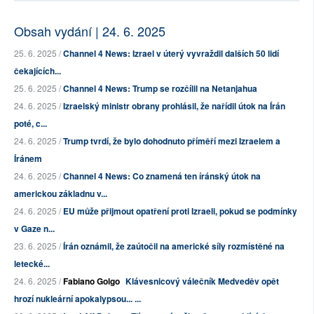
Obsah vydání | 24. 6. 2025
25. 6. 2025 /
Channel 4 News: Izrael v úterý vyvraždil dalších 50 lidí
čekajících...
25. 6. 2025 /
Channel 4 News: Trump se rozčílil na Netanjahua
24. 6. 2025 /
Izraelský ministr obrany prohlásil, že nařídil útok na Írán
poté, c...
24. 6. 2025 /
Trump tvrdí, že bylo dohodnuto příměří mezi Izraelem a
Íránem
24. 6. 2025 /
Channel 4 News: Co znamená ten íránský útok na
americkou základnu v...
24. 6. 2025 /
EU může přijmout opatření proti Izraeli, pokud se podmínky
v Gaze n...
23. 6. 2025 /
Írán oznámil, že zaútočil na americké síly rozmístěné na
letecké...
24. 6. 2025 /
Fabiano Golgo
Klávesnicový válečník Medveděv opět
hrozí nukleární apokalypsou... ...