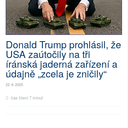
SOCIÁLNÍ SÍTĚ
RUBRIKY
PLNÁ VERZE STRÁNEK
Donald Trump prohlásil, že
USA zaútočily na tři
íránská jaderná zařízení a
údajně „zcela je zničily“
22. 6. 2025
čas čtení 7 minut