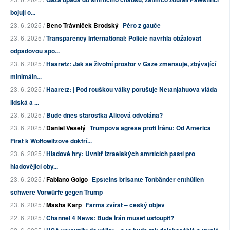
bojují o...
23. 6. 2025 /
Beno Trávníček Brodský
Péro z gauče
23. 6. 2025 /
Transparency International: Policie navrhla obžalovat
odpadovou spo...
23. 6. 2025 /
Haaretz: Jak se životní prostor v Gaze zmenšuje, zbývající
minimáln...
23. 6. 2025 /
Haaretz: | Pod rouškou války porušuje Netanjahuova vláda
lidská a ...
23. 6. 2025 /
Bude dnes starostka Aličová odvolána?
23. 6. 2025 /
Daniel Veselý
Trumpova agrese proti Íránu: Od America
First k Wolfowitzově doktrí...
23. 6. 2025 /
Hladové hry: Uvnitř izraelských smrtících pastí pro
hladovějící oby...
23. 6. 2025 /
Fabiano Golgo
Epsteins brisante Tonbänder enthüllen
schwere Vorwürfe gegen Trump
23. 6. 2025 /
Masha Karp
Farma zvířat – český objev
22. 6. 2025 /
Channel 4 News: Bude Írán muset ustoupit?