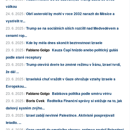
válkou
24. 6. 2025 /
Obří asteroid by mohl v roce 2032 narazit do Měsíce a
vystřelit tr...
23. 6. 2025 /
Trump se na sociálních sítích rozčílil nad Medveděvem a
cenami rop...
23. 6. 2025 /
Kde by měla dnes skončit beztrestnost Izraele
23. 6. 2025 /
Fabiano Golgo
Kauza Čapí hnízdo anebo politický guláš
podle staré receptury
23. 6. 2025 /
Trump otevírá dveře ke změně režimu v Íránu, Izrael tvrdí,
že dál ...
23. 6. 2025 /
Izraelská chuť vraždit v Gaze ohrožuje vztahy Izraele s
Evropskou...
23. 6. 2025 /
Fabiano Golgo
Babišova politika podle směru větru
23. 6. 2025 /
Boris Cvek
Ředitelka Finanční správy si stěžuje na to, jak
daňový systém zvýho...
23. 6. 2025 /
Izrael zabíjí nevinné Palestince. Aktivisté posprejovali
letadlo. ...
23. 6. 2025 /
Gaza upadá do smrtícího chaosu, zatímco zoufalí Palestinci