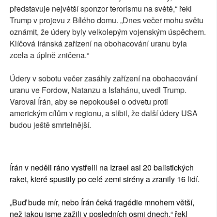
představuje největší sponzor terorismu na světě,“ řekl
Trump v projevu z Bílého domu. „Dnes večer mohu světu
oznámit, že údery byly velkolepým vojenským úspěchem.
Klíčová íránská zařízení na obohacování uranu byla
zcela a úplně zničena.“
Údery v sobotu večer zasáhly zařízení na obohacování
uranu ve Fordow, Natanzu a Isfahánu, uvedl Trump.
Varoval Írán, aby se nepokoušel o odvetu proti
americkým cílům v regionu, a slíbil, že další údery USA
budou ještě smrtelnější.
Írán v neděli ráno vystřelil na Izrael asi 20 balistických
raket, které spustily po celé zemi sirény a zranily 16 lidí.
„Buď bude mír, nebo Írán čeká tragédie mnohem větší,
než jakou jsme zažili v posledních osmi dnech,“ řekl