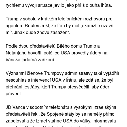
rychlému vývoji situace jevilo jako příliš dlouhá lhůta.
Trump v sobotu v krátkém telefonickém rozhovoru pro
agenturu Reuters řekl, že Írán by měl „okamžitě uzavřít
mír. Jinak bude znovu zasažen“.
Podle dvou představitelů Bílého domu Trump a
Netanjahu hovořili poté, co USA provedly údery na
íránská jaderná zařízení.
Významní členové Trumpovy administrativy také vyjádřili
nesouhlas s intervencí USA v Íránu, ale zdá se, že byli
přehráni jestřáby, kteří Trumpa přesvědčili, aby úder
provedl.
JD Vance v sobotním telefonátu s vysokými izraelskými
představiteli řekl, že Spojené státy by se neměly přímo
zapojovat a že Izrael vtáhne USA do války, informovala