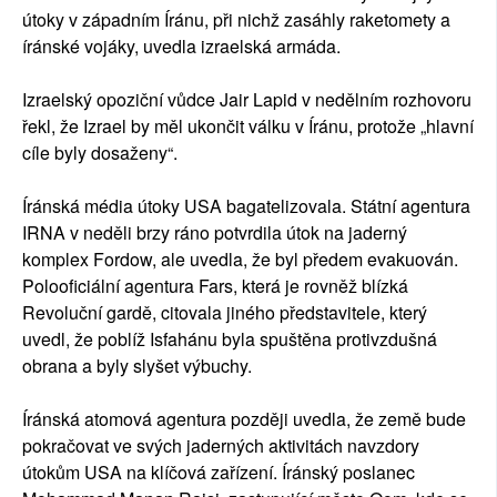
útoky v západním Íránu, při nichž zasáhly raketomety a
íránské vojáky, uvedla izraelská armáda.
Izraelský opoziční vůdce Jair Lapid v nedělním rozhovoru
řekl, že Izrael by měl ukončit válku v Íránu, protože „hlavní
cíle byly dosaženy“.
Íránská média útoky USA bagatelizovala. Státní agentura
IRNA v neděli brzy ráno potvrdila útok na jaderný
komplex Fordow, ale uvedla, že byl předem evakuován.
Polooficiální agentura Fars, která je rovněž blízká
Revoluční gardě, citovala jiného představitele, který
uvedl, že poblíž Isfahánu byla spuštěna protivzdušná
obrana a byly slyšet výbuchy.
Íránská atomová agentura později uvedla, že země bude
pokračovat ve svých jaderných aktivitách navzdory
útokům USA na klíčová zařízení. Íránský poslanec