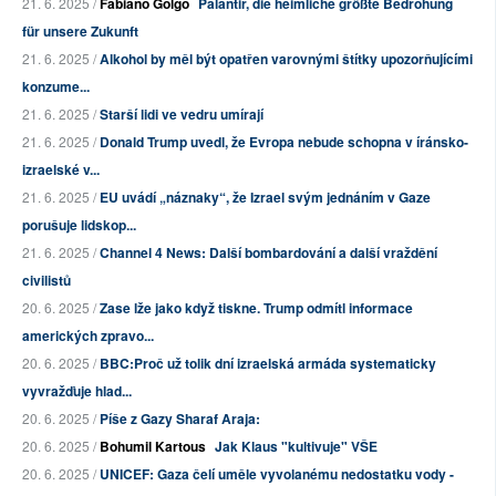
21. 6. 2025 /
Fabiano Golgo
Palantir, die heimliche größte Bedrohung
für unsere Zukunft
21. 6. 2025 /
Alkohol by měl být opatřen varovnými štítky upozorňujícími
konzume...
21. 6. 2025 /
Starší lidi ve vedru umírají
21. 6. 2025 /
Donald Trump uvedl, že Evropa nebude schopna v íránsko-
izraelské v...
21. 6. 2025 /
EU uvádí „náznaky“, že Izrael svým jednáním v Gaze
porušuje lidskop...
21. 6. 2025 /
Channel 4 News: Další bombardování a další vraždění
civilistů
20. 6. 2025 /
Zase lže jako když tiskne. Trump odmítl informace
amerických zpravo...
20. 6. 2025 /
BBC:Proč už tolik dní izraelská armáda systematicky
vyvražďuje hlad...
20. 6. 2025 /
Píše z Gazy Sharaf Araja:
20. 6. 2025 /
Bohumil Kartous
Jak Klaus "kultivuje" VŠE
20. 6. 2025 /
UNICEF: Gaza čelí uměle vyvolanému nedostatku vody -