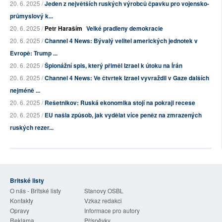
20. 6. 2025 /
Jeden z největších ruských výrobců čpavku pro vojensko-
průmyslový k...
20. 6. 2025 /
Petr Haraším
Velké pradleny demokracie
20. 6. 2025 /
Channel 4 News: Bývalý velitel amerických jednotek v
Evropě: Trump ...
20. 6. 2025 /
Špionážní spis, který přiměl Izrael k útoku na Írán
20. 6. 2025 /
Channel 4 News: Ve čtvrtek Izrael vyvraždil v Gaze dalších
nejméně ...
20. 6. 2025 /
Rešetnikov: Ruská ekonomika stojí na pokraji recese
20. 6. 2025 /
EU našla způsob, jak vydělat více peněz na zmrazených
ruských rezer...
Britské listy
O nás - Britské listy
Stanovy OSBL
Kontakty
Vzkaz redakci
Opravy
Informace pro autory
Reklama
Příspěvky