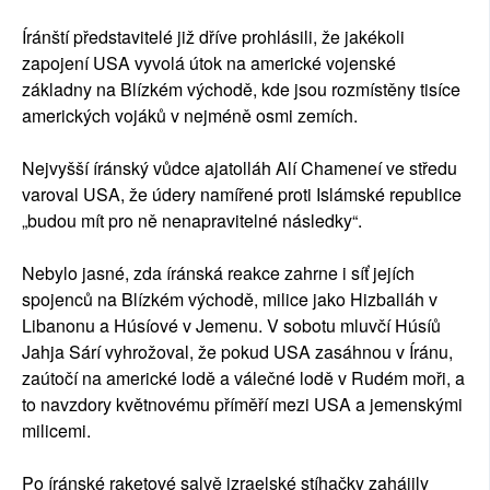
Íránští představitelé již dříve prohlásili, že jakékoli
zapojení USA vyvolá útok na americké vojenské
základny na Blízkém východě, kde jsou rozmístěny tisíce
amerických vojáků v nejméně osmi zemích.
Nejvyšší íránský vůdce ajatolláh Alí Chameneí ve středu
varoval USA, že údery namířené proti Islámské republice
„budou mít pro ně nenapravitelné následky“.
Nebylo jasné, zda íránská reakce zahrne i síť jejích
spojenců na Blízkém východě, milice jako Hizballáh v
Libanonu a Húsíové v Jemenu. V sobotu mluvčí Húsíů
Jahja Sárí vyhrožoval, že pokud USA zasáhnou v Íránu,
zaútočí na americké lodě a válečné lodě v Rudém moři, a
to navzdory květnovému příměří mezi USA a jemenskými
milicemi.
Po íránské raketové salvě izraelské stíhačky zahájily