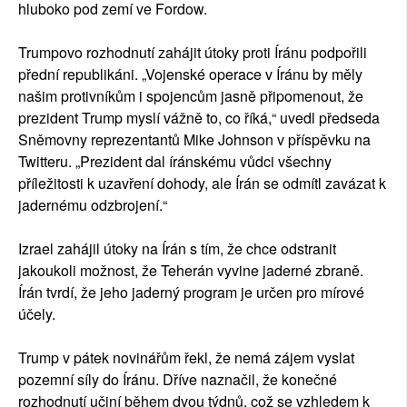
hluboko pod zemí ve Fordow.
Trumpovo rozhodnutí zahájit útoky proti Íránu podpořili
přední republikáni. „Vojenské operace v Íránu by měly
našim protivníkům i spojencům jasně připomenout, že
prezident Trump myslí vážně to, co říká,“ uvedl předseda
Sněmovny reprezentantů Mike Johnson v příspěvku na
Twitteru. „Prezident dal íránskému vůdci všechny
příležitosti k uzavření dohody, ale Írán se odmítl zavázat k
jadernému odzbrojení.“
Izrael zahájil útoky na Írán s tím, že chce odstranit
jakoukoli možnost, že Teherán vyvine jaderné zbraně.
Írán tvrdí, že jeho jaderný program je určen pro mírové
účely.
Trump v pátek novinářům řekl, že nemá zájem vyslat
pozemní síly do Íránu. Dříve naznačil, že konečné
rozhodnutí učiní během dvou týdnů, což se vzhledem k