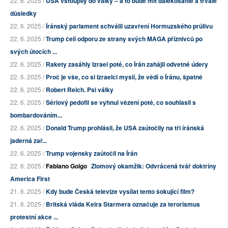
22. 6. 2025 /
USA vstoupily do války – a to bude mít dalekosáhlé a trvalé
důsledky
22. 6. 2025 /
Íránský parlament schválil uzavření Hormuzského průlivu
22. 6. 2025 /
Trump čelí odporu ze strany svých MAGA příznivců po
svých útocích ...
22. 6. 2025 /
Rakety zasáhly Izrael poté, co Írán zahájil odvetné údery
22. 6. 2025 /
Proč je vše, co si Izraelci myslí, že vědí o Íránu, špatně
22. 6. 2025 /
Robert Reich. Psi války
22. 6. 2025 /
Sériový pedofil se vyhnul vězení poté, co souhlasil s
bombardováním...
22. 6. 2025 /
Donald Trump prohlásil, že USA zaútočily na tři íránská
jaderná zař...
22. 6. 2025 /
Trump vojensky zaútočil na Írán
22. 6. 2025 /
Fabiano Golgo
Zlomový okamžik: Odvrácená tvář doktríny
America First
21. 6. 2025 /
Kdy bude Česká televize vysílat tento šokující film?
21. 6. 2025 /
Britská vláda Keira Starmera označuje za terorismus
protestní akce ...