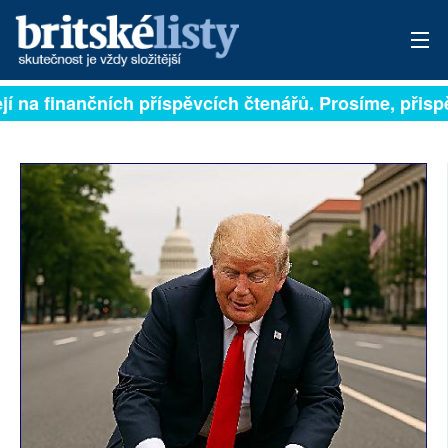
í na finančních příspěvcích čtenářů. Prosíme, přispějt
PŘIHLÁSIT
AKTUÁLNÍ VYDÁNÍ
ARCHIV
ROZHOVORY
TÉMATA
NEJČTENĚJŠÍ ZA 7 DNÍ
AUTOŘI
PŘÍSPĚVKY NA PROVOZ