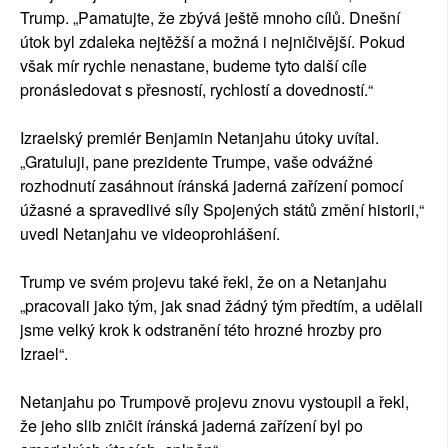
Trump. „Pamatujte, že zbývá ještě mnoho cílů. Dnešní
útok byl zdaleka nejtěžší a možná i nejničivější. Pokud
však mír rychle nenastane, budeme tyto další cíle
pronásledovat s přesností, rychlostí a dovedností.“
Izraelský premiér Benjamin Netanjahu útoky uvítal.
„Gratuluji, pane prezidente Trumpe, vaše odvážné
rozhodnutí zasáhnout íránská jaderná zařízení pomocí
úžasné a spravedlivé síly Spojených států změní historii,“
uvedl Netanjahu ve videoprohlášení.
Trump ve svém projevu také řekl, že on a Netanjahu
„pracovali jako tým, jak snad žádný tým předtím, a udělali
jsme velký krok k odstranění této hrozné hrozby pro
Izrael“.
Netanjahu po Trumpově projevu znovu vystoupil a řekl,
že jeho slib zničit íránská jaderná zařízení byl po