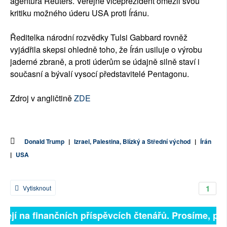
agentura Reuters. Veřejně viceprezident omezil svou
kritiku možného úderu USA proti Íránu.
Ředitelka národní rozvědky Tulsi Gabbard rovněž
vyjádřila skepsi ohledně toho, že Írán usiluje o výrobu
jaderné zbraně, a proti úderům se údajně silně staví i
současní a bývalí vysocí představitelé Pentagonu.
Zdroj v angličtině
ZDE
Donald Trump
|
Izrael, Palestina, Blízký a Střední východ
|
Írán
|
USA
1
Vytisknout
sejí na finančních příspěvcích čtenářů. Prosíme, přisp