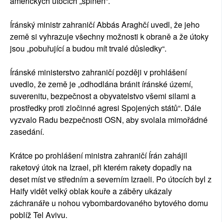
amerických útocích „splněn“.
Íránský ministr zahraničí Abbás Araghčí uvedl, že jeho
země si vyhrazuje všechny možnosti k obraně a že útoky
jsou „pobuřující a budou mít trvalé důsledky“.
Íránské ministerstvo zahraničí později v prohlášení
uvedlo, že země je „odhodlána bránit íránské území,
suverenitu, bezpečnost a obyvatelstvo všemi silami a
prostředky proti zločinné agresi Spojených států“. Dále
vyzvalo Radu bezpečnosti OSN, aby svolala mimořádné
zasedání.
Krátce po prohlášení ministra zahraničí Írán zahájil
raketový útok na Izrael, při kterém rakety dopadly na
deset míst ve středním a severním Izraeli. Po útocích byl z
Haify vidět velký oblak kouře a záběry ukázaly
záchranáře u nohou vybombardovaného bytového domu
poblíž Tel Avivu.