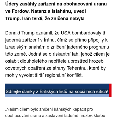
Údery zasáhly zařízení na obohacování uranu
ve Fordow, Natanz a Isfahánu, uvedl
Trump. Írán tvrdí, že zničena nebyla
Donald Trump oznámil, že USA bombardovaly tři
jaderná zařízení v Íránu, čímž se přímo připojily k
izraelským snahám o zničení jaderného programu
této země. Jedná se o riskantní tah, jehož cílem je
oslabit dlouholetého nepřítele uprostřed hrozeb
odvetných opatření ze strany Teheránu, které by
mohly vyvolat širší regionální konflikt.
„Naším cílem bylo zničení íránských kapacit pro
obohacování uranu a zastavení jaderné hrozby, kterou