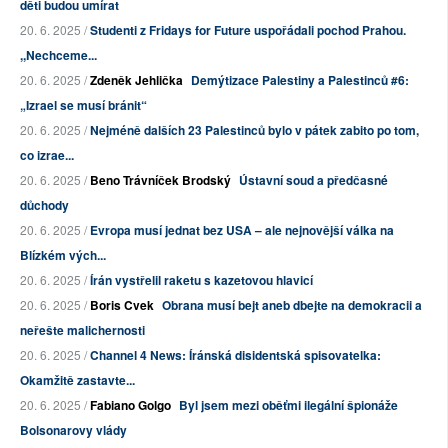
děti budou umírat
20. 6. 2025 /
Studenti z Fridays for Future uspořádali pochod Prahou.
,,Nechceme...
20. 6. 2025 /
Zdeněk Jehlička
Demýtizace Palestiny a Palestinců #6:
„Izrael se musí bránit“
20. 6. 2025 /
Nejméně dalších 23 Palestinců bylo v pátek zabito po tom,
co izrae...
20. 6. 2025 /
Beno Trávníček Brodský
Ústavní soud a předčasné
důchody
20. 6. 2025 /
Evropa musí jednat bez USA – ale nejnovější válka na
Blízkém vých...
20. 6. 2025 /
Írán vystřelil raketu s kazetovou hlavicí
20. 6. 2025 /
Boris Cvek
Obrana musí bejt aneb dbejte na demokracii a
neřešte malichernosti
20. 6. 2025 /
Channel 4 News: Íránská disidentská spisovatelka:
Okamžitě zastavte...
20. 6. 2025 /
Fabiano Golgo
Byl jsem mezi oběťmi ilegální špionáže
Bolsonarovy vlády