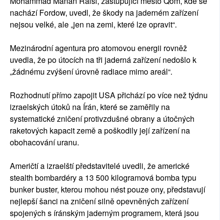
Mohammad Manan Raisi, zastupující město Qom, kde se
nachází Fordow, uvedl, že škody na jaderném zařízení
nejsou velké, ale „jen na zemi, které lze opravit“.
Mezinárodní agentura pro atomovou energii rovněž
uvedla, že po útocích na tři jaderná zařízení nedošlo k
„žádnému zvýšení úrovně radiace mimo areál“.
Rozhodnutí přímo zapojit USA přichází po více než týdnu
izraelských útoků na Írán, které se zaměřily na
systematické zničení protivzdušné obrany a útočných
raketových kapacit země a poškodily její zařízení na
obohacování uranu.
Američtí a izraelští představitelé uvedli, že americké
stealth bombardéry a 13 500 kilogramová bomba typu
bunker buster, kterou mohou nést pouze ony, představují
nejlepší šanci na zničení silně opevněných zařízení
spojených s íránským jaderným programem, která jsou