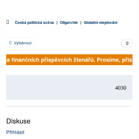
Česká politická scéna
|
Oligarchie
|
Globální oteplování
0
Vytisknout
í na finančních příspěvcích čtenářů. Prosíme, přispějt
4030
Diskuse
Přihlásit