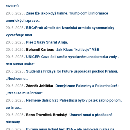
civilistů
20. 6. 2025 /
Zase lže jako když tiskne. Trump odmítl informace
amerických zpravo...
20. 6. 2025 /
BBC:Proč už tolik dní izraelská armáda systematicky
vyvražďuje hlad...
20. 6. 2025 /
Píše z Gazy Sharaf Araja:
20. 6. 2025 /
Bohumil Kartous
Jak Klaus "kultivuje" VŠE
20. 6. 2025 /
UNICEF: Gaza čelí uměle vyvolanému nedostatku vody -
děti budou umírat
20. 6. 2025 /
Studenti z Fridays for Future uspořádali pochod Prahou.
,,Nechceme...
20. 6. 2025 /
Zdeněk Jehlička
Demýtizace Palestiny a Palestinců #6:
„Izrael se musí bránit“
20. 6. 2025 /
Nejméně dalších 23 Palestinců bylo v pátek zabito po tom,
co izrae...
20. 6. 2025 /
Beno Trávníček Brodský
Ústavní soud a předčasné
důchody
20. 6. 2025 /
Evropa musí jednat bez USA – ale nejnovější válka na