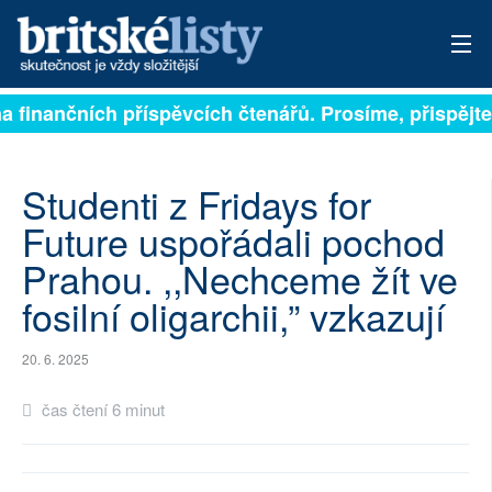
na finančních příspěvcích čtenářů. Prosíme, přispějte.
PŘIHLÁSIT
AKTUÁLNÍ VYDÁNÍ
Studenti z Fridays for
ARCHIV
Future uspořádali pochod
Prahou. ,,Nechceme žít ve
ROZHOVORY
fosilní oligarchii,” vzkazují
TÉMATA
20. 6. 2025
NEJČTENĚJŠÍ ZA 7 DNÍ
čas čtení 6 minut
AUTOŘI
PŘÍSPĚVKY NA PROVOZ