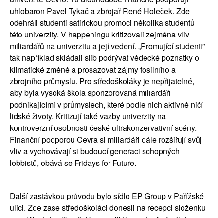
uhlobaron Pavel Tykač a zbrojař René Holeček. Zde 
odehráli studenti satirickou promoci několika studentů 
této univerzity. V happeningu kritizovali zejména vliv 
miliardářů na univerzitu a její vedení. „Promující studenti” 
tak například skládali slib podrývat vědecké poznatky o 
klimatické změně a prosazovat zájmy fosilního a 
zbrojního průmyslu. Pro středoškoláky je nepřijatelné, 
aby byla vysoká škola sponzorovaná miliardáři 
podnikajícími v průmyslech, které podle nich aktivně ničí 
lidské životy. Kritizují také vazby univerzity na 
kontroverzní osobnosti české ultrakonzervativní scény. 
Finanční podporou Cevra si miliardáři dále rozšiřují svůj 
vliv a vychovávají si budoucí generaci schopných 
lobbistů, obává se Fridays for Future.
Další zastávkou průvodu bylo sídlo EP Group v Pařížské 
ulici. Zde zase středoškoláci donesli na recepci složenku 