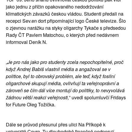
jako jednu z příčin opakovaného nedodržování 
klimatických závazků českou vládou. Studenti předali na 
recepci 
Sev.en
 dort připomínající logo České televize. Šlo 
o zjevnou narážku na styky oligarchy Tykače s předsedou 
Rady ČT Pavlem Matochou, o kterých před nedávnem 
informoval Deník N.  
„
Je pro nás jako pro studenty zcela nepochopitelné, proč 
když Andrej Babiš vlastnil média a angažoval se v 
politice, byl to obrovský problém, ale teď, když fosilní 
oligarchové skupují média, ovlivňují ta veřejnoprávní a 
zároveň se čím dál více montují do politiky, to nevyvolává 
žádnou větší reakci veřejnosti,
” uvedl spolumluvčí Fridays 
for Future Oleg Tožička.
Dále se průvod přesunul přes ulici Na Příkopě k 
univerzitě Cevro. Tu dlouhodobě finančně podporují 