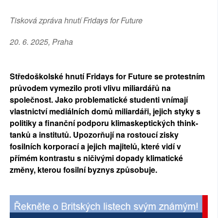
SOCIÁLNÍ SÍTĚ
Tisková zpráva hnutí Fridays for Future
RUBRIKY
20. 6. 2025, Praha
PLNÁ VERZE STRÁNEK
Středoškolské hnutí Fridays for Future se protestním 
průvodem vymezilo proti vlivu miliardářů na 
společnost. Jako problematické studenti vnímají 
vlastnictví mediálních domů miliardáři, jejich styky s 
politiky a finanční podporu klimaskeptických think-
tanků a institutů. Upozorňují na rostoucí zisky 
fosilních korporací a jejich majitelů, které vidí v 
přímém kontrastu s ničivými dopady klimatické 
změny, kterou fosilní byznys způsobuje. 