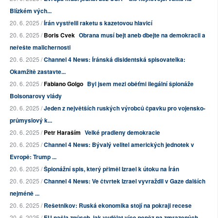
Blízkém vých...
20. 6. 2025 /
Írán vystřelil raketu s kazetovou hlavicí
20. 6. 2025 /
Boris Cvek
Obrana musí bejt aneb dbejte na demokracii a
neřešte malichernosti
20. 6. 2025 /
Channel 4 News: Íránská disidentská spisovatelka:
Okamžitě zastavte...
20. 6. 2025 /
Fabiano Golgo
Byl jsem mezi oběťmi ilegální špionáže
Bolsonarovy vlády
20. 6. 2025 /
Jeden z největších ruských výrobců čpavku pro vojensko-
průmyslový k...
20. 6. 2025 /
Petr Haraším
Velké pradleny demokracie
20. 6. 2025 /
Channel 4 News: Bývalý velitel amerických jednotek v
Evropě: Trump ...
20. 6. 2025 /
Špionážní spis, který přiměl Izrael k útoku na Írán
20. 6. 2025 /
Channel 4 News: Ve čtvrtek Izrael vyvraždil v Gaze dalších
nejméně ...
20. 6. 2025 /
Rešetnikov: Ruská ekonomika stojí na pokraji recese
20. 6. 2025 /
EU našla způsob, jak vydělat více peněz na zmrazených