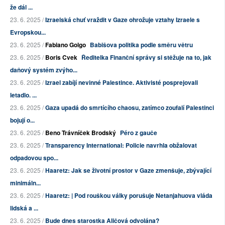
že dál ...
23. 6. 2025 /
Izraelská chuť vraždit v Gaze ohrožuje vztahy Izraele s
Evropskou...
23. 6. 2025 /
Fabiano Golgo
Babišova politika podle směru větru
23. 6. 2025 /
Boris Cvek
Ředitelka Finanční správy si stěžuje na to, jak
daňový systém zvýho...
23. 6. 2025 /
Izrael zabíjí nevinné Palestince. Aktivisté posprejovali
letadlo. ...
23. 6. 2025 /
Gaza upadá do smrtícího chaosu, zatímco zoufalí Palestinci
bojují o...
23. 6. 2025 /
Beno Trávníček Brodský
Péro z gauče
23. 6. 2025 /
Transparency International: Policie navrhla obžalovat
odpadovou spo...
23. 6. 2025 /
Haaretz: Jak se životní prostor v Gaze zmenšuje, zbývající
minimáln...
23. 6. 2025 /
Haaretz: | Pod rouškou války porušuje Netanjahuova vláda
lidská a ...
23. 6. 2025 /
Bude dnes starostka Aličová odvolána?