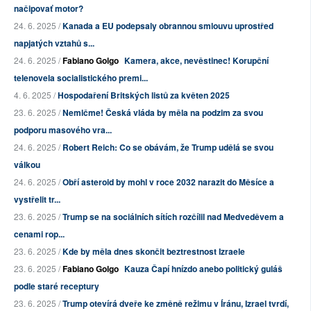
načipovať motor?
24. 6. 2025 /
Kanada a EU podepsaly obrannou smlouvu uprostřed
napjatých vztahů s...
24. 6. 2025 /
Fabiano Golgo
Kamera, akce, nevěstinec! Korupční
telenovela socialistického premi...
4. 6. 2025 /
Hospodaření Britských listů za květen 2025
23. 6. 2025 /
Nemlčme! Česká vláda by měla na podzim za svou
podporu masového vra...
24. 6. 2025 /
Robert Reich: Co se obávám, že Trump udělá se svou
válkou
24. 6. 2025 /
Obří asteroid by mohl v roce 2032 narazit do Měsíce a
vystřelit tr...
23. 6. 2025 /
Trump se na sociálních sítích rozčílil nad Medveděvem a
cenami rop...
23. 6. 2025 /
Kde by měla dnes skončit beztrestnost Izraele
23. 6. 2025 /
Fabiano Golgo
Kauza Čapí hnízdo anebo politický guláš
podle staré receptury
23. 6. 2025 /
Trump otevírá dveře ke změně režimu v Íránu, Izrael tvrdí,