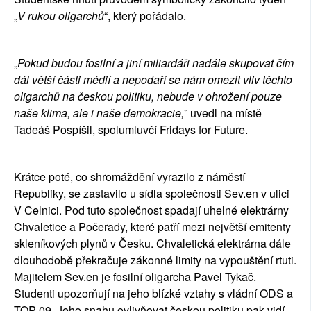
„
V rukou oligarchů
“, který pořádalo. 
„
Pokud budou fosilní a jiní miliardáři nadále skupovat čím 
dál větší části médií a nepodaří se nám omezit vliv těchto 
oligarchů na českou politiku, nebude v ohrožení pouze 
naše klima, ale i naše demokracie,
” uvedl na místě 
Tadeáš Pospíšil, spolumluvčí Fridays for Future.
Krátce poté, co shromáždění vyrazilo z náměstí 
Republiky, se zastavilo u sídla společnosti 
Sev.en
 v ulici 
V Celnici. Pod tuto společnost spadají uhelné elektrárny 
Chvaletice a Počerady, které patří mezi největší emitenty 
skleníkových plynů v Česku. Chvaletická elektrárna dále 
dlouhodobě překračuje zákonné limity na vypouštění rtuti. 
Majitelem 
Sev.en
 je fosilní oligarcha Pavel Tykač. 
Studenti upozorňují na jeho blízké vztahy s vládní ODS a 
TOP 09. Jeho snahu ovlivňovat českou politiku pak vidí 