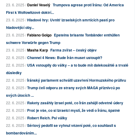
23. 6. 2025 /
Daniel Veselý
Trumpova agrese proti Íránu: Od America
First k Wolfowitzově doktrí...
23. 6. 2025 /
Hladové hry: Uvnitř izraelských smrtících pastí pro
hladovějící oby...
23. 6. 2025 /
Fabiano Golgo
Epsteins brisante Tonbänder enthüllen
schwere Vorwürfe gegen Trump
23. 6. 2025 /
Masha Karp
Farma zvířat – český objev
22. 6. 2025 /
Channel 4 News: Bude Írán muset ustoupit?
22. 6. 2025 /
USA vstoupily do války – a to bude mít dalekosáhlé a trvalé
důsledky
22. 6. 2025 /
Íránský parlament schválil uzavření Hormuzského průlivu
22. 6. 2025 /
Trump čelí odporu ze strany svých MAGA příznivců po
svých útocích ...
22. 6. 2025 /
Rakety zasáhly Izrael poté, co Írán zahájil odvetné údery
22. 6. 2025 /
Proč je vše, co si Izraelci myslí, že vědí o Íránu, špatně
22. 6. 2025 /
Robert Reich. Psi války
22. 6. 2025 /
Sériový pedofil se vyhnul vězení poté, co souhlasil s
bombardováním...