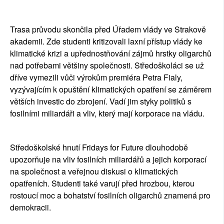
Trasa průvodu skončila před Úřadem vlády ve Strakově 
akademii. Zde studenti kritizovali laxní přístup vlády ke 
klimatické krizi a upřednostňování zájmů hrstky oligarchů 
nad potřebami většiny společnosti. Středoškoláci se už 
dříve vymezili vůči výrokům premiéra Petra Fialy, 
vyzývajícím k opuštění klimatických opatření se záměrem 
větších investic do zbrojení. Vadí jim styky politiků s 
fosilními miliardáři a vliv, který mají korporace na vládu. 
Středoškolské hnutí Fridays for Future dlouhodobě 
upozorňuje na vliv fosilních miliardářů a jejich korporací 
na společnost a veřejnou diskusi o klimatických 
opatřeních. Studenti také varují před hrozbou, kterou 
rostoucí moc a bohatství fosilních oligarchů znamená pro 
demokracii. 