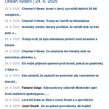
Obsah vydání | 24. 6. 2025
25. 6. 2025 /
Channel 4 News: Izrael v úterý vyvraždil dalších 50 lidí
čekajících...
25. 6. 2025 /
Channel 4 News: Trump se rozčílil na Netanjahua
24. 6. 2025 /
Izraelský ministr obrany prohlásil, že nařídil útok na Írán
poté, c...
24. 6. 2025 /
Trump tvrdí, že bylo dohodnuto příměří mezi Izraelem a
Íránem
24. 6. 2025 /
Channel 4 News: Co znamená ten íránský útok na
americkou základnu v...
24. 6. 2025 /
EU může přijmout opatření proti Izraeli, pokud se podmínky
v Gaze n...
23. 6. 2025 /
Írán oznámil, že zaútočil na americké síly rozmístěné na
letecké...
24. 6. 2025 /
Fabiano Golgo
Klávesnicový válečník Medveděv opět
hrozí nukleární apokalypsou... ...
23. 6. 2025 /
Lord Alf Dubs ze Zlína o svém životě a o uprchlících
24. 6. 2025 /
Jozef Stasik
Ak sa pokazí prevodovka, dá majiteľ