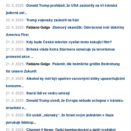
22. 6. 2025 /
Donald Trump prohlásil, že USA zaútočily na tři íránská
jaderná zař...
22. 6. 2025 /
Trump vojensky zaútočil na Írán
22. 6. 2025 /
Fabiano Golgo
Zlomový okamžik: Odvrácená tvář doktríny
America First
21. 6. 2025 /
Kdy bude Česká televize vysílat tento šokující film?
21. 6. 2025 /
Britská vláda Keira Starmera označuje za terorismus
protestní akce ...
21. 6. 2025 /
Fabiano Golgo
Palantir, die heimliche größte Bedrohung
für unsere Zukunft
21. 6. 2025 /
Alkohol by měl být opatřen varovnými štítky upozorňujícími
konzume...
21. 6. 2025 /
Starší lidi ve vedru umírají
21. 6. 2025 /
Donald Trump uvedl, že Evropa nebude schopna v íránsko-
izraelské v...
21. 6. 2025 /
EU uvádí „náznaky“, že Izrael svým jednáním v Gaze
porušuje lidskop...
21. 6. 2025 /
Channel 4 News: Další bombardování a další vraždění