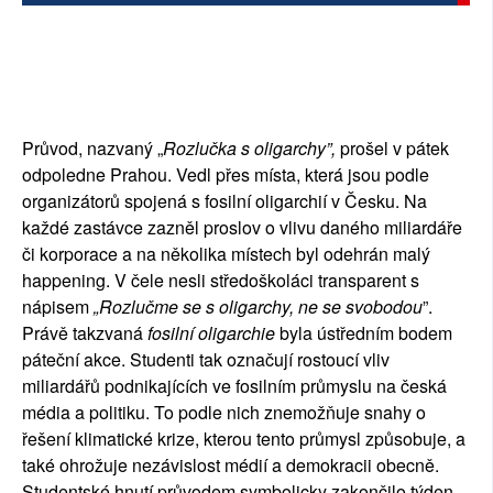
Průvod, nazvaný „
Rozlučka s oligarchy”,
 prošel v pátek 
odpoledne Prahou. Vedl přes místa, která jsou podle 
organizátorů spojená s fosilní oligarchií v Česku. Na 
každé zastávce zazněl proslov o vlivu daného miliardáře 
či korporace a na několika místech byl odehrán malý 
happening. V čele nesli středoškoláci transparent s 
nápisem 
„Rozlučme se s oligarchy, ne se svobodou
”. 
Právě takzvaná 
fosilní oligarchie
 byla ústředním bodem 
páteční akce. Studenti tak označují rostoucí vliv 
miliardářů podnikajících ve fosilním průmyslu na česká 
média a politiku. To podle nich znemožňuje snahy o 
řešení klimatické krize, kterou tento průmysl způsobuje, a 
také ohrožuje nezávislost médií a demokracii obecně. 
Studentské hnutí průvodem symbolicky zakončilo týden 