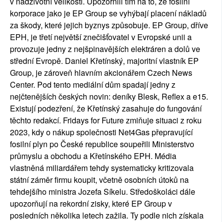
v nadživotní velikosti. Upozornili tím na to, že fosilní 
korporace jako je EP Group se vyhýbají placení nákladů 
za škody, které jejich byznys způsobuje. EP Group, dříve 
EPH, je třetí největší znečišťovatel v Evropské unii a 
provozuje jedny z nejšpinavějších elektráren a dolů ve 
střední Evropě. Daniel Křetínský, majoritní vlastník EP 
Group, je zároveň hlavním akcionářem Czech News 
Center. Pod tento mediální dům spadají jedny z 
nejčtenějších českých novin: deníky Blesk, Reflex a e15. 
Existují podezření, že Křetínský zasahuje do fungování 
těchto redakcí. Fridays for Future zmiňuje situaci z roku 
2023, kdy o nákup společnosti Net4Gas přepravující 
fosilní plyn po České republice soupeřili Ministerstvo 
průmyslu a obchodu a Křetínského EPH. Média 
vlastněná miliardářem tehdy systematicky kritizovala 
státní záměr firmu koupit, včetně osobních útoků na 
tehdejšího ministra Jozefa Síkelu. Středoškoláci dále 
upozorňují na rekordní zisky, které EP Group v 
posledních několika letech zažila. Ty podle nich získala 