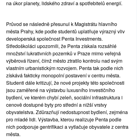
na úkor planety, lidského zdraví a spotřebitelů energií.
Průvod se následně přesunul k Magistrátu hlavního 
města Prahy, kde podle studentů uplatňuje výrazný vliv 
developerská společnost Penta Investments. 
Středoškoláci upozornili, že Penta získala rozsáhlé 
množství lukrativních pozemků v Praze mimo veřejná 
výběrová řízení, čímž město ztratilo kontrolu nad svým 
vlastním urbanistickým rozvojem. Penta tak podle nich 
získává fakticky monopolní postavení v centru města. 
Studenti dále kritizují, že nové projekty této společnosti 
jsou zaměřené na výstavbu luxusního investičního 
bydlení, ve kterém chybí zeleň, sociální infrastruktura i 
cenově dostupné byty pro střední a nižší vrstvy 
obyvatelstva. Zdůrazňují nedostupnost bydlení, zejména 
pro mladé lidi. Výstavba, kterou realizuje Penta podle 
nich podporuje gentrifikaci a vytlačuje obyvatele z centra 
města.