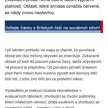
platnosti. Oblasti, které armáda označila červeně,
se nikdy znovu neotevřou.
I při letmém pohledu na mapy je zřejmé, že povolená
oblast pro dva miliony obyvatel se zmenšuje. Zakázané
oblasti již tvoří 82 procent pásma Gazy, takže zbývajících
18 procent je přeplněno. Od porušení příměří Izraelem
před třemi měsíci bylo nuceno opustit své domovy 680
000 lidí, z toho 242 000 jen za poslední měsíc.
Výsledkem je rostoucí hustota obyvatelstva v
evakuačních táborech, zhoršující se životní podmínky,
šíření infekčních nemocí, ztráta soukromí a zhoršující se
psychická zátěž – zejména u žen a dívek.