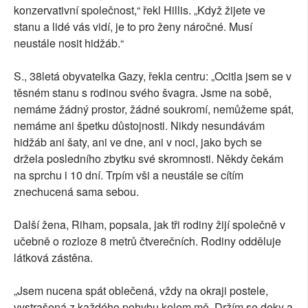
konzervativní společnost,“ řekl Hillis. „Když žijete ve
stanu a lidé vás vidí, je to pro ženy náročné. Musí
neustále nosit hidžáb.“
S., 38letá obyvatelka Gazy, řekla centru: „Ocitla jsem se v
těsném stanu s rodinou svého švagra. Jsme na sobě,
nemáme žádný prostor, žádné soukromí, nemůžeme spát,
nemáme ani špetku důstojnosti. Nikdy nesundávám
hidžáb ani šaty, ani ve dne, ani v noci, jako bych se
držela posledního zbytku své skromnosti. Někdy čekám
na sprchu i 10 dní. Trpím vši a neustále se cítím
znechucená sama sebou.
Další žena, Riham, popsala, jak tři rodiny žijí společně v
učebně o rozloze 8 metrů čtverečních. Rodiny odděluje
látková zástěna.
„Jsem nucena spát oblečená, vždy na okraji postele,
vystrašená z každého pohybu kolem mě. Držím se deky a