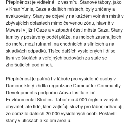
Přeplněnost je viditelná i z vesmíru. Stanové tábory, jako
v Khan Yunis, Gaze a dalších místech, byly zničeny a
evakuovány. Stany se objevily na každém volném místě v
zbývajících oblastech mimo červenou zónu, hlavně v
Muwasi v jižní Gaze a v západní části města Gaza. Stany
tam byly postaveny podél pláže, na moloch zasahujících
do moře, mezi ruinami, na chodnících a silnicích a na
skládkách odpadků. Tisíce dalších vysídlených lidí se
tísní ve školách a veřejných budovách za stále se
zhoršujících podmínek.
Přeplněnost je patrná i v táboře pro vysídlené osoby v
Damour, který zřídila organizace Damour for Community
Development s podporou Arava Institute for
Environmental Studies. Tábor má 4 000 registrovaných
obyvatel, ale lidé, kteří zajišťují služby pro tábor, odhadují,
že dorazilo dalších 20 000 vysídlených osob. Postavili
stany v uličkách a kolem areálu.