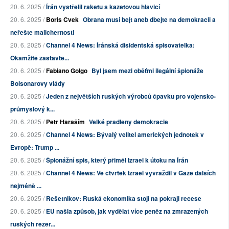
20. 6. 2025 /
Írán vystřelil raketu s kazetovou hlavicí
20. 6. 2025 /
Boris Cvek
Obrana musí bejt aneb dbejte na demokracii a
neřešte malichernosti
20. 6. 2025 /
Channel 4 News: Íránská disidentská spisovatelka:
Okamžitě zastavte...
20. 6. 2025 /
Fabiano Golgo
Byl jsem mezi oběťmi ilegální špionáže
Bolsonarovy vlády
20. 6. 2025 /
Jeden z největších ruských výrobců čpavku pro vojensko-
průmyslový k...
20. 6. 2025 /
Petr Haraším
Velké pradleny demokracie
20. 6. 2025 /
Channel 4 News: Bývalý velitel amerických jednotek v
Evropě: Trump ...
20. 6. 2025 /
Špionážní spis, který přiměl Izrael k útoku na Írán
20. 6. 2025 /
Channel 4 News: Ve čtvrtek Izrael vyvraždil v Gaze dalších
nejméně ...
20. 6. 2025 /
Rešetnikov: Ruská ekonomika stojí na pokraji recese
20. 6. 2025 /
EU našla způsob, jak vydělat více peněz na zmrazených
ruských rezer...