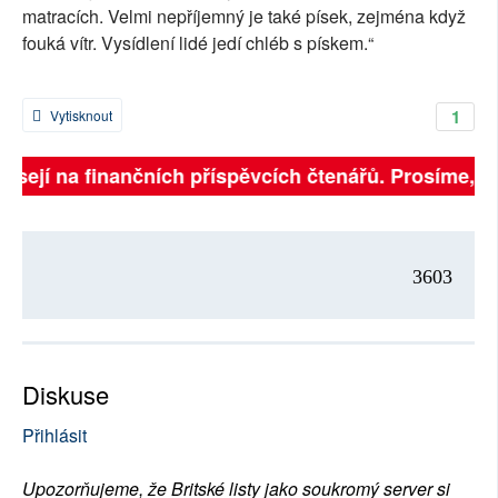
matracích. Velmi nepříjemný je také písek, zejména když
fouká vítr. Vysídlení lidé jedí chléb s pískem.“
1
Vytisknout
isejí na finančních příspěvcích čtenářů. Prosíme, přis
3603
Diskuse
Přihlásit
Upozorňujeme, že Britské listy jako soukromý server si