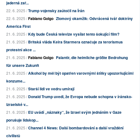
jaderná zař...
22. 6. 2025 /
Trump vojensky zaútočil na Írán
22. 6. 2025 /
Fabiano Golgo
Zlomový okamžik: Odvrácená tvář doktríny
America First
21. 6. 2025 /
Kdy bude Česká televize vysílat tento šokující film?
21. 6. 2025 /
Britská vláda Keira Starmera označuje za terorismus
protestní akce ...
21. 6. 2025 /
Fabiano Golgo
Palantir, die heimliche größte Bedrohung
für unsere Zukunft
21. 6. 2025 /
Alkohol by měl být opatřen varovnými štítky upozorňujícími
konzume...
21. 6. 2025 /
Starší lidi ve vedru umírají
21. 6. 2025 /
Donald Trump uvedl, že Evropa nebude schopna v íránsko-
izraelské v...
21. 6. 2025 /
EU uvádí „náznaky“, že Izrael svým jednáním v Gaze
porušuje lidskop...
21. 6. 2025 /
Channel 4 News: Další bombardování a další vraždění
civilistů