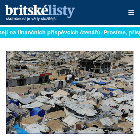
ejí na finančních příspěvcích čtenářů. Prosíme, přispě
PŘIHLÁSIT
AKTUÁLNÍ VYDÁNÍ
ARCHIV
ROZHOVORY
TÉMATA
NEJČTENĚJŠÍ ZA 7 DNÍ
AUTOŘI
PŘÍSPĚVKY NA PROVOZ