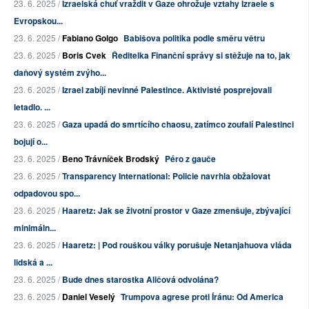
23. 6. 2025 /
Izraelská chuť vraždit v Gaze ohrožuje vztahy Izraele s
Evropskou...
23. 6. 2025 /
Fabiano Golgo
Babišova politika podle směru větru
23. 6. 2025 /
Boris Cvek
Ředitelka Finanční správy si stěžuje na to, jak
daňový systém zvýho...
23. 6. 2025 /
Izrael zabíjí nevinné Palestince. Aktivisté posprejovali
letadlo. ...
23. 6. 2025 /
Gaza upadá do smrtícího chaosu, zatímco zoufalí Palestinci
bojují o...
23. 6. 2025 /
Beno Trávníček Brodský
Péro z gauče
23. 6. 2025 /
Transparency International: Policie navrhla obžalovat
odpadovou spo...
23. 6. 2025 /
Haaretz: Jak se životní prostor v Gaze zmenšuje, zbývající
minimáln...
23. 6. 2025 /
Haaretz: | Pod rouškou války porušuje Netanjahuova vláda
lidská a ...
23. 6. 2025 /
Bude dnes starostka Aličová odvolána?
23. 6. 2025 /
Daniel Veselý
Trumpova agrese proti Íránu: Od America