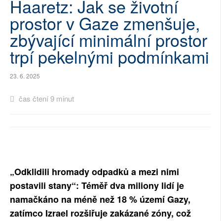
Haaretz: Jak se životní
SOCIÁLNÍ SÍTĚ
prostor v Gaze zmenšuje,
zbývající minimální prostor
RUBRIKY
trpí pekelnými podmínkami
PLNÁ VERZE STRÁNEK
23. 6. 2025
čas čtení 9 minut
„Odklidili hromady odpadků a mezi nimi
postavili stany“: Téměř dva miliony lidí je
namačkáno na méně než 18 % území Gazy,
zatímco Izrael rozšiřuje zakázané zóny, což