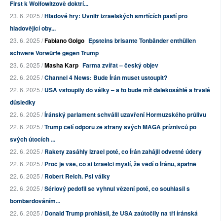
First k Wolfowitzově doktrí...
23. 6. 2025 /
Hladové hry: Uvnitř izraelských smrtících pastí pro
hladovějící oby...
23. 6. 2025 /
Fabiano Golgo
Epsteins brisante Tonbänder enthüllen
schwere Vorwürfe gegen Trump
23. 6. 2025 /
Masha Karp
Farma zvířat – český objev
22. 6. 2025 /
Channel 4 News: Bude Írán muset ustoupit?
22. 6. 2025 /
USA vstoupily do války – a to bude mít dalekosáhlé a trvalé
důsledky
22. 6. 2025 /
Íránský parlament schválil uzavření Hormuzského průlivu
22. 6. 2025 /
Trump čelí odporu ze strany svých MAGA příznivců po
svých útocích ...
22. 6. 2025 /
Rakety zasáhly Izrael poté, co Írán zahájil odvetné údery
22. 6. 2025 /
Proč je vše, co si Izraelci myslí, že vědí o Íránu, špatně
22. 6. 2025 /
Robert Reich. Psi války
22. 6. 2025 /
Sériový pedofil se vyhnul vězení poté, co souhlasil s
bombardováním...
22. 6. 2025 /
Donald Trump prohlásil, že USA zaútočily na tři íránská