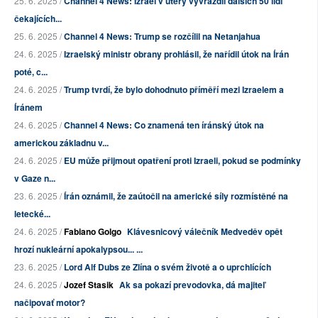
25. 6. 2025 /
Channel 4 News: Izrael v úterý vyvraždil dalších 50 lidí
čekajících...
25. 6. 2025 /
Channel 4 News: Trump se rozčílil na Netanjahua
24. 6. 2025 /
Izraelský ministr obrany prohlásil, že nařídil útok na Írán
poté, c...
24. 6. 2025 /
Trump tvrdí, že bylo dohodnuto příměří mezi Izraelem a
Íránem
24. 6. 2025 /
Channel 4 News: Co znamená ten íránský útok na
americkou základnu v...
24. 6. 2025 /
EU může přijmout opatření proti Izraeli, pokud se podmínky
v Gaze n...
23. 6. 2025 /
Írán oznámil, že zaútočil na americké síly rozmístěné na
letecké...
24. 6. 2025 /
Fabiano Golgo
Klávesnicový válečník Medveděv opět
hrozí nukleární apokalypsou... ...
23. 6. 2025 /
Lord Alf Dubs ze Zlína o svém životě a o uprchlících
24. 6. 2025 /
Jozef Stasik
Ak sa pokazí prevodovka, dá majiteľ
načipovať motor?