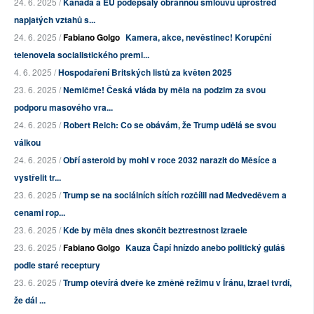
24. 6. 2025 /
Kanada a EU podepsaly obrannou smlouvu uprostřed
napjatých vztahů s...
24. 6. 2025 /
Fabiano Golgo
Kamera, akce, nevěstinec! Korupční
telenovela socialistického premi...
4. 6. 2025 /
Hospodaření Britských listů za květen 2025
23. 6. 2025 /
Nemlčme! Česká vláda by měla na podzim za svou
podporu masového vra...
24. 6. 2025 /
Robert Reich: Co se obávám, že Trump udělá se svou
válkou
24. 6. 2025 /
Obří asteroid by mohl v roce 2032 narazit do Měsíce a
vystřelit tr...
23. 6. 2025 /
Trump se na sociálních sítích rozčílil nad Medveděvem a
cenami rop...
23. 6. 2025 /
Kde by měla dnes skončit beztrestnost Izraele
23. 6. 2025 /
Fabiano Golgo
Kauza Čapí hnízdo anebo politický guláš
podle staré receptury
23. 6. 2025 /
Trump otevírá dveře ke změně režimu v Íránu, Izrael tvrdí,
že dál ...