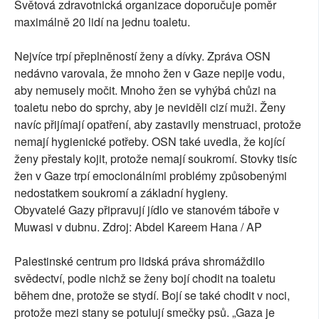
Světová zdravotnická organizace doporučuje poměr
maximálně 20 lidí na jednu toaletu.
Nejvíce trpí přeplněností ženy a dívky. Zpráva OSN
nedávno varovala, že mnoho žen v Gaze nepije vodu,
aby nemusely močit. Mnoho žen se vyhýbá chůzi na
toaletu nebo do sprchy, aby je neviděli cizí muži. Ženy
navíc přijímají opatření, aby zastavily menstruaci, protože
nemají hygienické potřeby. OSN také uvedla, že kojící
ženy přestaly kojit, protože nemají soukromí. Stovky tisíc
žen v Gaze trpí emocionálními problémy způsobenými
nedostatkem soukromí a základní hygieny.
Obyvatelé Gazy připravují jídlo ve stanovém táboře v
Muwasi v dubnu. Zdroj: Abdel Kareem Hana / AP
Palestinské centrum pro lidská práva shromáždilo
svědectví, podle nichž se ženy bojí chodit na toaletu
během dne, protože se stydí. Bojí se také chodit v noci,
protože mezi stany se potulují smečky psů. „Gaza je