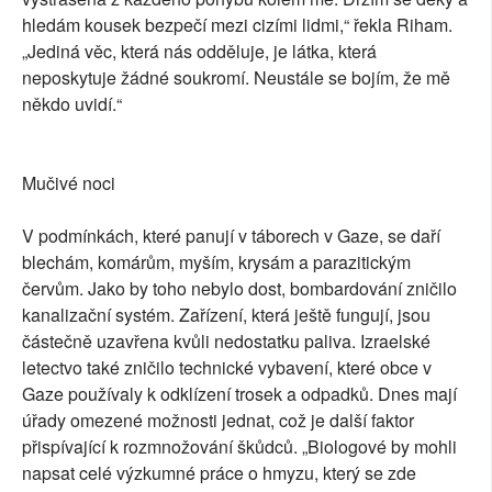
hledám kousek bezpečí mezi cizími lidmi,“ řekla Riham.
„Jediná věc, která nás odděluje, je látka, která
neposkytuje žádné soukromí. Neustále se bojím, že mě
někdo uvidí.“
Mučivé noci
V podmínkách, které panují v táborech v Gaze, se daří
blechám, komárům, myším, krysám a parazitickým
červům. Jako by toho nebylo dost, bombardování zničilo
kanalizační systém. Zařízení, která ještě fungují, jsou
částečně uzavřena kvůli nedostatku paliva. Izraelské
letectvo také zničilo technické vybavení, které obce v
Gaze používaly k odklízení trosek a odpadků. Dnes mají
úřady omezené možnosti jednat, což je další faktor
přispívající k rozmnožování škůdců. „Biologové by mohli
napsat celé výzkumné práce o hmyzu, který se zde