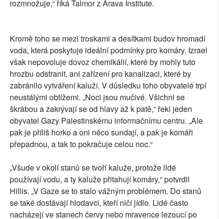
rozmnožuje,“ říká Talmor z Arava Institute.
Kromě toho se mezi troskami a desítkami budov hromadí
voda, která poskytuje ideální podmínky pro komáry. Izrael
však nepovoluje dovoz chemikálií, které by mohly tuto
hrozbu odstranit, ani zařízení pro kanalizaci, které by
zabránilo vytváření kaluží. V důsledku toho obyvatelé trpí
neustálými obtížemi. „Noci jsou mučivé. Všichni se
škrábou a zakrývají se od hlavy až k patě,“ řekl jeden
obyvatel Gazy Palestinskému informačnímu centru. „Ale
pak je příliš horko a oni něco sundají, a pak je komáři
přepadnou, a tak to pokračuje celou noc.“
„Všude v okolí stanů se tvoří kaluže, protože lidé
používají vodu, a ty kaluže přitahují komáry,“ potvrdil
Hillis. „V Gaze se to stalo vážným problémem. Do stanů
se také dostávají hlodavci, kteří ničí jídlo. Lidé často
nacházejí ve stanech červy nebo mravence lezoucí po