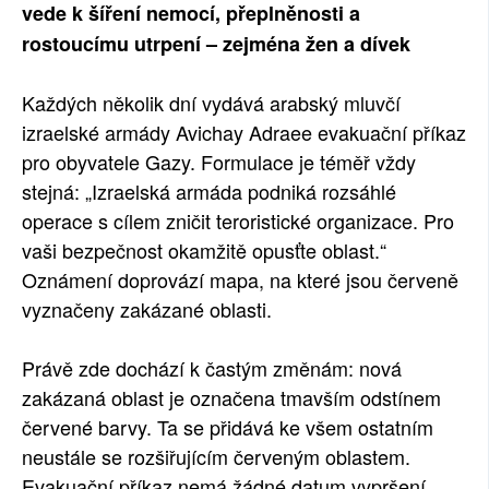
vede k šíření nemocí, přeplněnosti a
rostoucímu utrpení – zejména žen a dívek
Každých několik dní vydává arabský mluvčí
izraelské armády Avichay Adraee evakuační příkaz
pro obyvatele Gazy. Formulace je téměř vždy
stejná: „Izraelská armáda podniká rozsáhlé
operace s cílem zničit teroristické organizace. Pro
vaši bezpečnost okamžitě opusťte oblast.“
Oznámení doprovází mapa, na které jsou červeně
vyznačeny zakázané oblasti.
Právě zde dochází k častým změnám: nová
zakázaná oblast je označena tmavším odstínem
červené barvy. Ta se přidává ke všem ostatním
neustále se rozšiřujícím červeným oblastem.
Evakuační příkaz nemá žádné datum vypršení