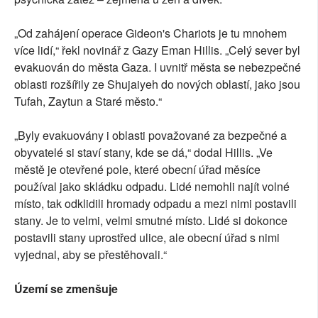
„Od zahájení operace Gideon's Chariots je tu mnohem
více lidí,“ řekl novinář z Gazy Eman Hillis. „Celý sever byl
evakuován do města Gaza. I uvnitř města se nebezpečné
oblasti rozšířily ze Shujaiyeh do nových oblastí, jako jsou
Tufah, Zaytun a Staré město.“
„Byly evakuovány i oblasti považované za bezpečné a
obyvatelé si staví stany, kde se dá,“ dodal Hillis. „Ve
městě je otevřené pole, které obecní úřad měsíce
používal jako skládku odpadu. Lidé nemohli najít volné
místo, tak odklidili hromady odpadu a mezi nimi postavili
stany. Je to velmi, velmi smutné místo. Lidé si dokonce
postavili stany uprostřed ulice, ale obecní úřad s nimi
vyjednal, aby se přestěhovali.“
Území se zmenšuje