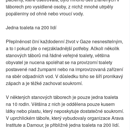
táborech pro vysídlené osoby, z nichž mnohé utrpěly
popáleniny od ohně nebo vroucí vody.
Jedna toaleta na 200 lidí
Přeplněnost činí každodenní život v Gaze nesnesitelným,
a to i pokud jde o nejzákladnější potřeby. Ačkoli několik
stanových táborů má řádné veřejné toalety, většina
obyvatel je nucena spoléhat se na provizorní toalety
postavené nad žumpami nebo na improvizovaná zařízení
na sběr odpadních vod. V důsledku toho se šíří pronikavý
zápach a je těžké zachovat soukromí.
V některých stanových táborech je pouze jedna toaleta
na 10 rodin. Většina z nich je oddělena pouze kusem
látky nebo plastu, který neposkytuje dostatečné soukromí.
V uprchlickém táboře, který vybudovaly organizace Arava
Institute a Damour, je přibližně jedna toaleta na 200 lidí.