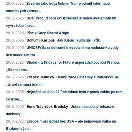
20. 6. 2025 /
Zase lže jako když tiskne. Trump odmítl informace
amerických zpravo...
20. 6. 2025 /
BBC:Proč už tolik dní izraelská armáda systematicky
vyvražďuje hlad...
20. 6. 2025 /
Píše z Gazy Sharaf Araja:
20. 6. 2025 /
Bohumil Kartous
Jak Klaus "kultivuje" VŠE
20. 6. 2025 /
UNICEF: Gaza čelí uměle vyvolanému nedostatku vody -
děti budou umírat
20. 6. 2025 /
Studenti z Fridays for Future uspořádali pochod Prahou.
,,Nechceme...
20. 6. 2025 /
Zdeněk Jehlička
Demýtizace Palestiny a Palestinců #6:
„Izrael se musí bránit“
20. 6. 2025 /
Nejméně dalších 23 Palestinců bylo v pátek zabito po tom,
co izrae...
20. 6. 2025 /
Beno Trávníček Brodský
Ústavní soud a předčasné
důchody
20. 6. 2025 /
Evropa musí jednat bez USA – ale nejnovější válka na
Blízkém vých...