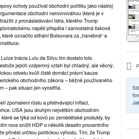
mpovy ochoty používat obchodní politiku jako nástroj
 argumentace obchodní nerovnováhou (která je v
razílii z pronásledování lídra, kterého Trump
plomatickému napětí přispěla i samostatná tisková
, které označilo stíhání Bolsonara za „hanebné“ a
nstituce.
uize Inácia Lulu da Silvu tím dostalo toto
stože jejich vzájemný vztah byl chladný, ale věcný,
P
ckou odvetu kvůli čistě domácí právní kauze.
merického obchodního zákona – běžně používaného
– pak situaci jen vyostřila.
St
for
lí zpomalení růstu a přetrvávající inflaci,
Ja
lehce. USA jsou druhým největším obchodním
, které se týká od kovů po zemědělské produkty, by
ím roce snížit HDP o několik desetin procentního
 přinést určitou politickou výhodu. Tím, že Trump