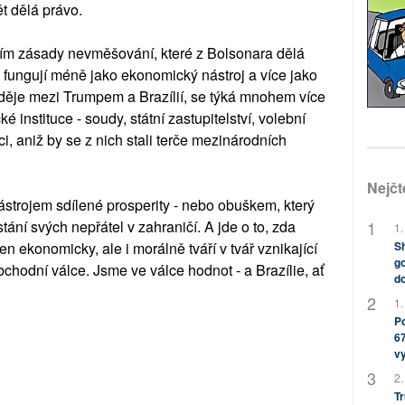
t dělá právo.
m zásady nevměšování, které z Bolsonara dělá
a fungují méně jako ekonomický nástroj a více jako
e děje mezi Trumpem a Brazílií, se týká mnohem více
é instituce - soudy, státní zastupitelství, volební
, aniž by se z nich stali terče mezinárodních
Nejčt
ástrojem sdílené prosperity - nebo obuškem, který
stání svých nepřátel v zahraničí. A jde o to, zda
1.
Sh
n ekonomicky, ale i morálně tváří v tvář vznikající
go
chodní válce. Jsme ve válce hodnot - a Brazílie, ať
do
1.
Po
67
v
2.
Tr