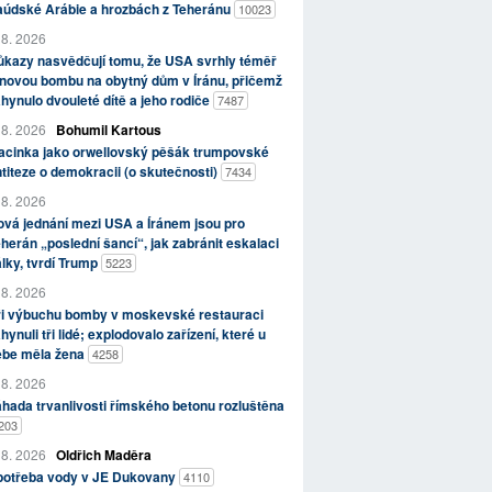
aúdské Arábie a hrozbách z Teheránu
10023
 8. 2026
kazy nasvědčují tomu, že USA svrhly téměř
novou bombu na obytný dům v Íránu, přičemž
hynulo dvouleté dítě a jeho rodiče
7487
 8. 2026
Bohumil Kartous
acinka jako orwellovský pěšák trumpovské
titeze o demokracii (o skutečnosti)
7434
 8. 2026
vá jednání mezi USA a Íránem jsou pro
herán „poslední šancí“, jak zabránit eskalaci
lky, tvrdí Trump
5223
 8. 2026
ři výbuchu bomby v moskevské restauraci
hynuli tři lidé; explodovalo zařízení, které u
ebe měla žena
4258
 8. 2026
hada trvanlivosti římského betonu rozluštěna
203
 8. 2026
Oldřich Maděra
potřeba vody v JE Dukovany
4110