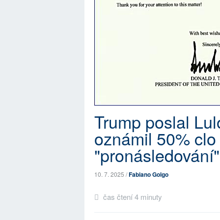
Trump poslal Lul
oznámil 50% clo 
"pronásledování
10. 7. 2025 /
Fabiano Golgo
čas čtení 4 minuty