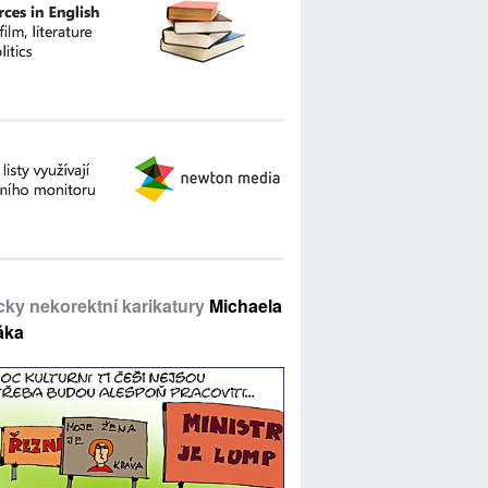
icky nekorektní karikatury
Michaela
áka