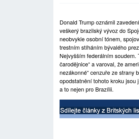
Donald Trump oznámil zavedení
veškerý brazilský vývoz do Spo
neobvykle osobní tónem, spojova
trestním stíháním bývalého prez
Nejvyšším federálním soudem. T
čarodějnice“ a varoval, že americ
nezákonné“ cenzuře ze strany br
opodstatnění tohoto kroku jsou
a to nejen pro Brazílii.