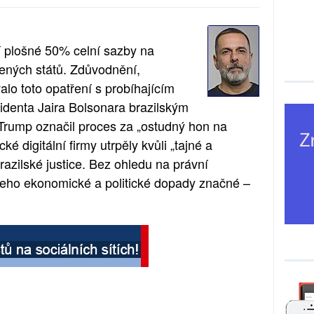
 plošné 50% celní sazby na
jených států. Zdůvodnění,
lo toto opatření s probíhajícím
identa Jaira Bolsonara brazilským
rump označil proces za „ostudný hon na
ké digitální firmy utrpěly kvůli „tajné a
azilské justice. Bez ohledu na právní
 jeho ekonomické a politické dopady značné –