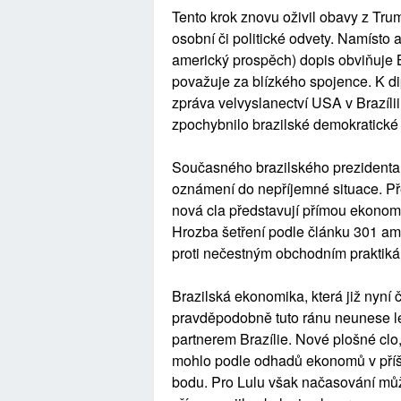
Tento krok znovu oživil obavy z Tru
osobní či politické odvety. Namísto
americký prospěch) dopis obviňuje B
považuje za blízkého spojence. K di
zpráva velvyslanectví USA v Brazílii
zpochybnilo brazilské demokratické i
Současného brazilského prezidenta L
oznámení do nepříjemné situace. Pře
nová cla představují přímou ekonomi
Hrozba šetření podle článku 301 a
proti nečestným obchodním praktikám 
Brazilská ekonomika, která již nyní če
pravděpodobně tuto ránu neunese 
partnerem Brazílie. Nové plošné clo
mohlo podle odhadů ekonomů v příšt
bodu. Pro Lulu však načasování může