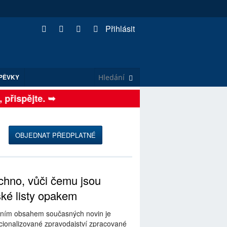
Přihlásit
PĚVKY
řispějte. ➥
OBJEDNAT PŘEDPLATNÉ
hno, vůči čemu jsou
ské listy opakem
ním obsahem současných novin je
ionalizované zpravodajství zpracované