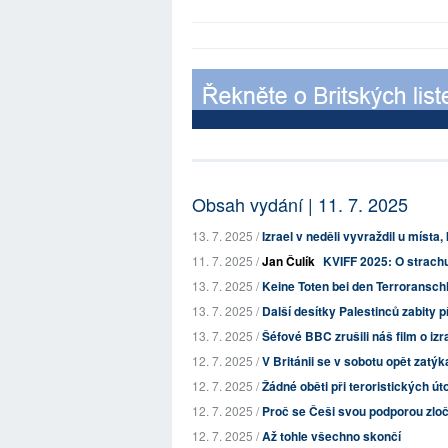
Obsah vydání | 11. 7. 2025
13. 7. 2025 /
Izrael v neděli vyvraždil u místa,
11. 7. 2025 /
Jan Čulík
KVIFF 2025: O strachu
13. 7. 2025 /
Keine Toten bei den Terroranschl
13. 7. 2025 /
Další desítky Palestinců zabity p
13. 7. 2025 /
Šéfové BBC zrušili náš film o izr
12. 7. 2025 /
V Británii se v sobotu opět zatýk
12. 7. 2025 /
Žádné oběti při teroristických út
12. 7. 2025 /
Proč se Češi svou podporou zločin
12. 7. 2025 /
Až tohle všechno skončí