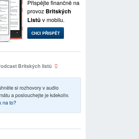
Přispějte finančně na
provoz
Britských
v mobilu.
Listů
CHCI PŘISPĚT
odcast Britských listů
áhněte si rozhovory v audio
mátu a poslouchejte je kdekoliv.
k na to?