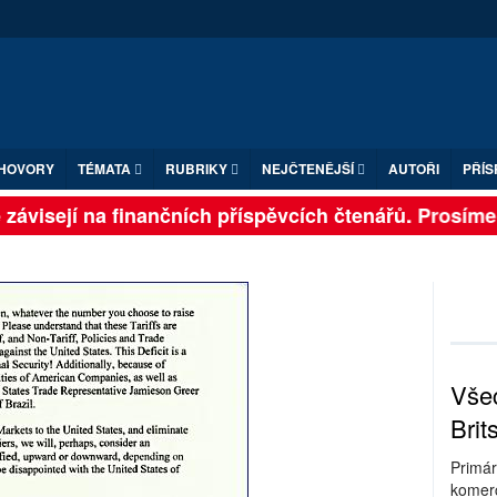
HOVORY
TÉMATA
RUBRIKY
NEJČTENĚJŠÍ
AUTOŘI
PŘÍS
závisejí na finančních příspěvcích čtenářů. Prosíme, p
Všec
Brit
Primár
komerc