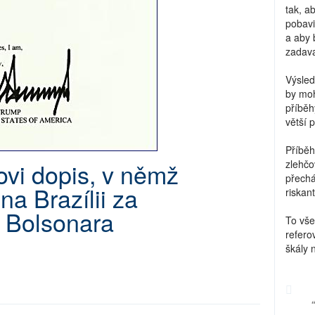
tak, a
pobavi
a aby 
zadava
Výsled
by moh
příběh
větší 
Příběh
ovi dopis, v němž
zlehčo
přechá
na Brazílii za
riskant
" Bolsonara
To vše
refero
škály 