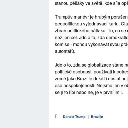
stanou pěšáky ve světě, kde síla opě
Trumpův manévr je hrubým porušení
geopolitickou vyjednávací kartu. Cl
zbraň politického nátlaku. To, co s
než jen cel. Jde o to, zda demokratick
komise - mohou vykonávat svou práci
autoritářů.
Jde o to, zda se globalizace stane n
politické osobnosti používají k potre
země jako Brazílie dokáží obstát neje
ose nespokojenosti. Nejsme jen v ob
se jí to líbí nebo ne, je v první linii.
Donald Trump
|
Brazílie