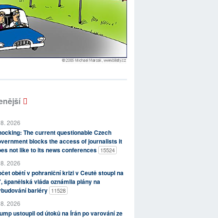
enější
 8. 2026
ocking: The current questionable Czech
vernment blocks the access of journalists it
es not like to its news conferences
15524
 8. 2026
čet obětí v pohraniční krizi v Ceutě stoupl na
, španělská vláda oznámila plány na
ybudování bariéry
11528
 8. 2026
ump ustoupil od útoků na Írán po varování ze