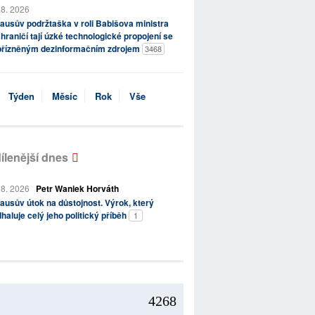
 8. 2026
ausův podržtaška v roli Babišova ministra
hraničí tají úzké technologické propojení se
přízněným dezinformačním zdrojem
3468
Týden
Měsíc
Rok
Vše
ílenější dnes
 8. 2026
Petr Waniek Horváth
ausův útok na důstojnost. Výrok, který
haluje celý jeho politický příběh
1
4268