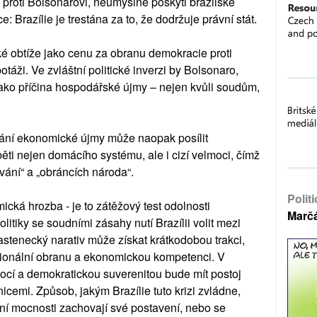
 proti Bolsonarovi, neúmyslně poskytl brazilské
ce: Brazílie je trestána za to, že dodržuje právní stát.
é obtíže jako cenu za obranu demokracie proti
táži. Ve zvláštní politické inverzi by Bolsonaro,
ako příčina hospodářské újmy – nejen kvůli soudům,
ímání ekonomické újmy může naopak posílit
ěti nejen domácího systému, ale i cizí velmoci, čímž
ování“ a „obráncích národa“.
Polit
cká hrozba - je to zátěžový test odolnosti
Marč
tiky se soudními zásahy nutí Brazílii volit mezi
astenecký narativ může získat krátkodobou trakci,
tucionální obranu a ekonomickou kompetenci. V
ocí a demokratickou suverenitou bude mít postoj
nicemi. Způsob, jakým Brazílie tuto krizi zvládne,
ní mocnosti zachovají své postavení, nebo se