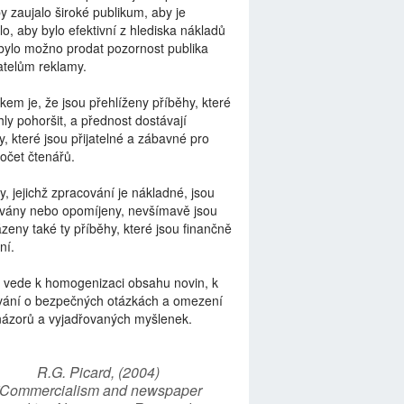
by zaujalo široké publikum, aby je
lo, aby bylo efektivní z hlediska nákladů
bylo možno prodat pozornost publika
telům reklamy.
kem je, že jsou přehlíženy příběhy, které
ly pohoršit, a přednost dostávají
y, které jsou přijatelné a zábavné pro
počet čtenářů.
y, jejichž zpracování je nákladné, jsou
vány nebo opomíjeny, nevšímavě jsou
zeny také ty příběhy, které jsou finančně
ní.
 vede k homogenizaci obsahu novin, k
vání o bezpečných otázkách a omezení
názorů a vyjadřovaných myšlenek.
R.G. Picard, (2004)
“Commercialism and newspaper