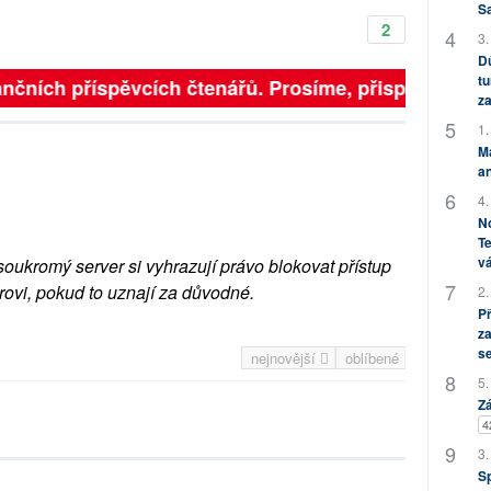
S
2
3.
Dů
tu
nčních příspěvcích čtenářů. Prosíme, přispějte. ➥
za
1.
M
an
4.
No
Te
vá
soukromý server si vyhrazují právo blokovat přístup
rovi, pokud to uznají za důvodné.
2.
P
za
s
nejnovější
oblíbené
5.
Zá
4
3.
S