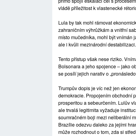
přímo spojil eskalaci cel s procesem
vládě příležitost k vlastenecké rétori
Lula by tak mohl rámovat ekonomick
zahraničním výhrůžkám a vnitřní sabo
místo mučedníka, mohl být vnímán j
ale i kvůli mezinárodní destabilizaci.
Tento přístup však nese riziko. Vn
Bolsonara a jeho spojence – jako ob
se posílí jejich narativ o „pronásled
Trumpův dopis je víc než jen ekonomi
demokracie. Propojením obchodní poli
prosperitou a sebeurčením. Lulův vl
ale trvalá legitimita vyžaduje insti
soumračném boji mezi neliberální m
Brazílie odezvu daleko za jejími hra
může rozhodnout o tom, zda si střed