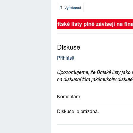
Vytisknout
Britské listy plně závisejí na fina
Diskuse
Přihlásit
Upozorňujeme, že Britské listy jako 
na diskusní fóra jakémukoliv diskuté
Komentáře
Diskuse je prázdná.