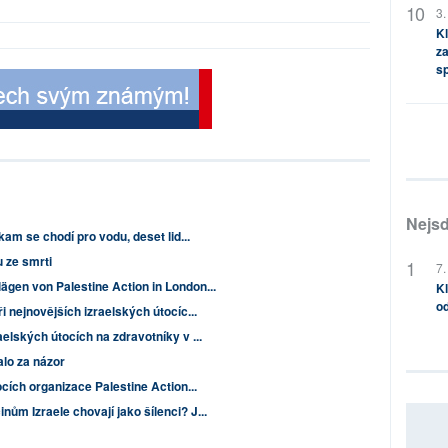
3.
Kl
za
s
Nejsd
 kam se chodí pro vodu, deset lid...
 ze smrti
7.
ägen von Palestine Action in London...
Kl
od
ři nejnovějších izraelských útocíc...
aelských útocích na zdravotníky v ...
alo za názor
ocích organizace Palestine Action...
ům Izraele chovají jako šílenci? J...