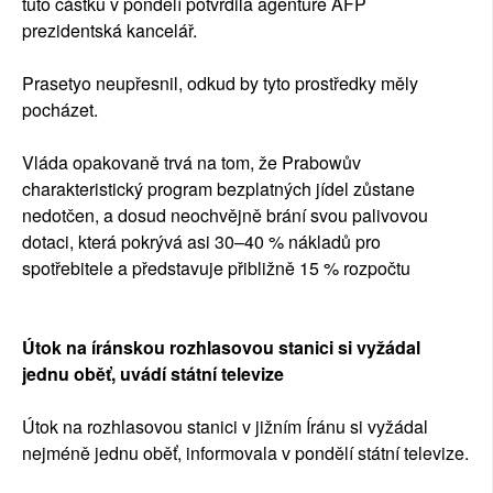
tuto částku v pondělí potvrdila agentuře AFP
prezidentská kancelář.
Prasetyo neupřesnil, odkud by tyto prostředky měly
pocházet.
Vláda opakovaně trvá na tom, že Prabowův
charakteristický program bezplatných jídel zůstane
nedotčen, a dosud neochvějně brání svou palivovou
dotaci, která pokrývá asi 30–40 % nákladů pro
spotřebitele a představuje přibližně 15 % rozpočtu
Útok na íránskou rozhlasovou stanici si vyžádal
jednu oběť, uvádí státní televize
Útok na rozhlasovou stanici v jižním Íránu si vyžádal
nejméně jednu oběť, informovala v pondělí státní televize.