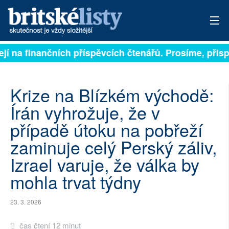
í na finančních příspěvcích čtenářů. Prosíme, přispěj
PŘIHLÁSIT
AKTUÁLNÍ VYDÁNÍ
Krize na Blízkém východě:
ARCHIV
Írán vyhrožuje, že v
případě útoku na pobřeží
ROZHOVORY
zaminuje celý Perský záliv,
TÉMATA
Izrael varuje, že válka by
NEJČTENĚJŠÍ ZA 7 DNÍ
mohla trvat týdny
AUTOŘI
23. 3. 2026
PŘÍSPĚVKY NA PROVOZ
čas čtení 12 minut