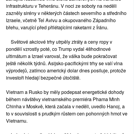
infrastrukturu v Teheránu. V noci ze soboty na neděli
zazněly sirény v některých částech severního a středního
Izraele, včetně Tel Avivu a okupovaného Západního
břehu, varující před přilétajícími raketami z Íránu.
Světové akciové trhy utrpěly ztráty a ceny ropy v
pondělí vzrostly poté, co Trump vydal 48hodinové
ultimátum a Izrael varoval, že válka bude pokračovat
ještě několik týdnů. Asijsko-pacifickými trhy se valí vlna
výprodejů, zatímco americký dolar dnes posiluje, protože
investoři hledají bezpečné útočiště.
Vietnam a Rusko by měly podepsat energetické dohody
během návštěvy vietnamského premiéra Phama Minh
Chinha v Moskvě, která začala v neděli, uvedlo Hanoj, a
to v souvislosti s prudkým růstem cen pohonných hmot ve
Vietnamu.