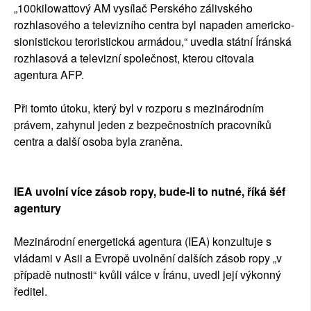
„100kilowattový AM vysílač Perského zálivského
rozhlasového a televizního centra byl napaden americko-
sionistickou teroristickou armádou,“ uvedla státní Íránská
rozhlasová a televizní společnost, kterou citovala
agentura AFP.
Při tomto útoku, který byl v rozporu s mezinárodním
právem, zahynul jeden z bezpečnostních pracovníků
centra a další osoba byla zraněna.
IEA uvolní více zásob ropy, bude-li to nutné, říká šéf
agentury
Mezinárodní energetická agentura (IEA) konzultuje s
vládami v Asii a Evropě uvolnění dalších zásob ropy „v
případě nutnosti“ kvůli válce v Íránu, uvedl její výkonný
ředitel.