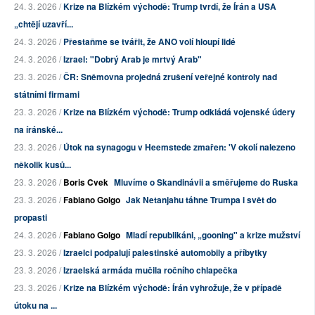
24. 3. 2026 /
Krize na Blízkém východě: Trump tvrdí, že Írán a USA
„chtějí uzavří...
24. 3. 2026 /
Přestaňme se tvářit, že ANO volí hloupí lidé
24. 3. 2026 /
Izrael: "Dobrý Arab je mrtvý Arab"
23. 3. 2026 /
ČR: Sněmovna projedná zrušení veřejné kontroly nad
státními firmami
23. 3. 2026 /
Krize na Blízkém východě: Trump odkládá vojenské údery
na íránské...
23. 3. 2026 /
Útok na synagogu v Heemstede zmařen: 'V okolí nalezeno
několik kusů...
23. 3. 2026 /
Boris Cvek
Mluvíme o Skandinávii a směřujeme do Ruska
23. 3. 2026 /
Fabiano Golgo
Jak Netanjahu táhne Trumpa i svět do
propasti
24. 3. 2026 /
Fabiano Golgo
Mladí republikáni, „gooning" a krize mužství
23. 3. 2026 /
Izraelci podpalují palestinské automobily a příbytky
23. 3. 2026 /
Izraelská armáda mučila ročního chlapečka
23. 3. 2026 /
Krize na Blízkém východě: Írán vyhrožuje, že v případě
útoku na ...