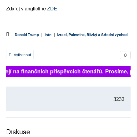
Zdxroj v angličtině
ZDE
Donald Trump
|
Írán
|
Izrael, Palestina, Blízký a Střední východ
0
Vytisknout
sejí na finančních příspěvcích čtenářů. Prosíme, přisp
3232
Diskuse