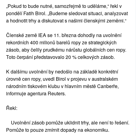
„Pokud to bude nutné, samozřejmě to uděláme,“ řekl v
pondělí Fatih Birol. „Budeme sledovat situaci, analyzovat
a hodnotit trhy a diskutovat s našimi členskými zeměmi.“
Členské země IEA se 11. března dohodly na uvolnění
rekordních 400 milionů barelů ropy ze strategických
zásob, aby čelily prudkému nárůstu globálních cen ropy.
Toto čerpání představovalo 20 % celkových zásob.
K dalšímu uvolnění by nedošlo na základě konkrétní
úrovně cen ropy, uvedl Birol v projevu v australském
národním tiskovém klubu v hlavním městě Canberře,
informuje agentura Reuters.
Řekl:
Uvolnění zásob pomůže uklidnit trhy, ale není to řešení.
Pomůže to pouze zmírnit dopady na ekonomiku.