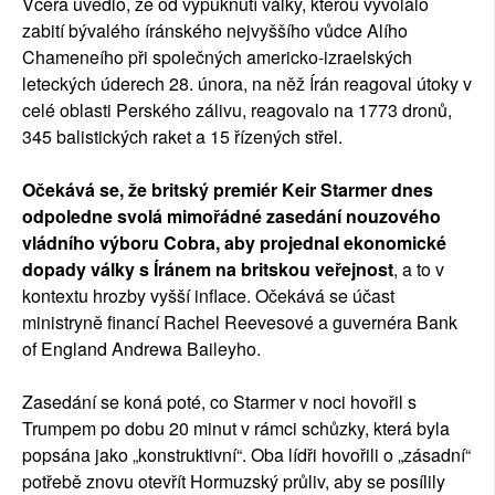
Včera uvedlo, že od vypuknutí války, kterou vyvolalo
zabití bývalého íránského nejvyššího vůdce Alího
Chameneího při společných americko-izraelských
leteckých úderech 28. února, na něž Írán reagoval útoky v
celé oblasti Perského zálivu, reagovalo na 1773 dronů,
345 balistických raket a 15 řízených střel.
Očekává se, že britský premiér Keir Starmer dnes
odpoledne svolá mimořádné zasedání nouzového
vládního výboru Cobra, aby projednal ekonomické
dopady války s Íránem na britskou veřejnost
, a to v
kontextu hrozby vyšší inflace. Očekává se účast
ministryně financí Rachel Reevesové a guvernéra Bank
of England Andrewa Baileyho.
Zasedání se koná poté, co Starmer v noci hovořil s
Trumpem po dobu 20 minut v rámci schůzky, která byla
popsána jako „konstruktivní“. Oba lídři hovořili o „zásadní“
potřebě znovu otevřít Hormuzský průliv, aby se posílily