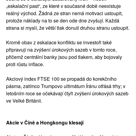
„eskalační past“, ze které v současné době neexistuje
reálný východ. Žádná ze stran nemá motivaci ustoupit,
protože náklady na to se den ode dne zvyšují. Každá
strana si myslí, že větší tlak donutí druhou stranu ustoupit.
Kromě obav z eskalace konfliktu se investoři také
připravují na zvýšení úrokových sazeb v tomto roce,
přičemž centrální banky jsou pod tlakem, aby bojovaly
proti růstu inflace.
Akciový index FTSE 100 se propadá do korekčního
pásma, zatímco Trumpovo ultimátum Íránu otřásá trhy; v
letošním roce se očekávají čtyři zvýšení úrokových sazeb
ve Velké Británii.
Akcie v Číně a Hongkongu klesají