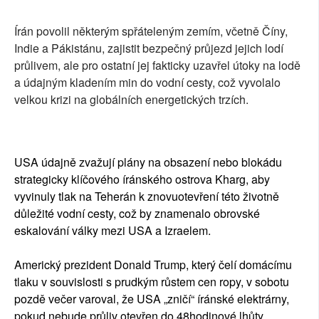
Írán povolil některým spřáteleným zemím, včetně Číny,
Indie a Pákistánu, zajistit bezpečný průjezd jejich lodí
průlivem, ale pro ostatní jej fakticky uzavřel útoky na lodě
a údajným kladením min do vodní cesty, což vyvolalo
velkou krizi na globálních energetických trzích.
USA údajně zvažují plány na obsazení nebo blokádu
strategicky klíčového íránského ostrova Kharg, aby
vyvinuly tlak na Teherán k znovuotevření této životně
důležité vodní cesty, což by znamenalo obrovské
eskalování války mezi USA a Izraelem.
Americký prezident Donald Trump, který čelí domácímu
tlaku v souvislosti s prudkým růstem cen ropy, v sobotu
pozdě večer varoval, že USA „zničí“ íránské elektrárny,
pokud nebude průliv otevřen do 48hodinové lhůty.