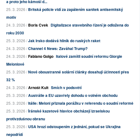
a proto jeho kámoši d...
25. 3. 2026 /
Britská policie vidí za zapálením sanitek antisemitský
motiv
24. 3. 2026 /
Boris Cvek
Digitalizace stavebního řízení je odložena do
roku 2030
25. 3. 2026 /
Jak Irsko dodává hliník do ruských raket
24. 3. 2026 /
Channel 4 News: Zaváhal Trump?
24. 3. 2026 /
Fabiano Golgo
Italové zamítli soudní reformu Giorgie
Meloniové
25. 3. 2026 /
Nové oboustranné solární články dosahují účinnosti přes
32 %
24. 3. 2026 /
Arnošt Kult
Smích v podsvětí
25. 3. 2026 /
Austrálie a EU uzavřely dohodu o volném obchodu
25. 3. 2026 /
Itálie: Meloni přiznala porážku v referendu o soudní reformě
25. 3. 2026 /
Íránské kazetové hlavice obcházejí izraelskou
protivzdušnou obranu
25. 3. 2026 /
USA hrozí odstoupením z jednání, pokud se Ukrajina
nepodřídí