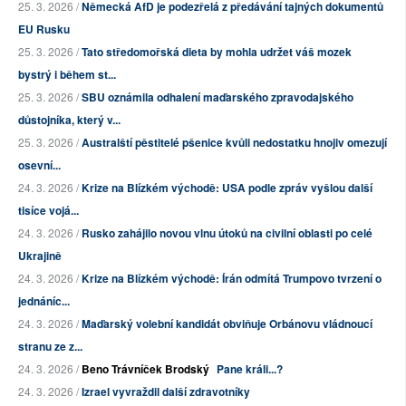
25. 3. 2026 /
Německá AfD je podezřelá z předávání tajných dokumentů
EU Rusku
25. 3. 2026 /
Tato středomořská dieta by mohla udržet váš mozek
bystrý i během st...
25. 3. 2026 /
SBU oznámila odhalení maďarského zpravodajského
důstojníka, který v...
25. 3. 2026 /
Australští pěstitelé pšenice kvůli nedostatku hnojiv omezují
osevní...
24. 3. 2026 /
Krize na Blízkém východě: USA podle zpráv vyšlou další
tisíce vojá...
24. 3. 2026 /
Rusko zahájilo novou vlnu útoků na civilní oblasti po celé
Ukrajině
24. 3. 2026 /
Krize na Blízkém východě: Írán odmítá Trumpovo tvrzení o
jednáníc...
24. 3. 2026 /
Maďarský volební kandidát obviňuje Orbánovu vládnoucí
stranu ze z...
24. 3. 2026 /
Beno Trávníček Brodský
Pane králi...?
24. 3. 2026 /
Izrael vyvraždil další zdravotníky