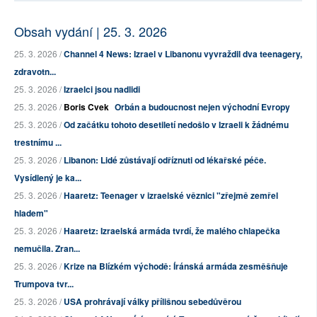
Obsah vydání | 25. 3. 2026
25. 3. 2026 /
Channel 4 News: Izrael v Libanonu vyvraždil dva teenagery,
zdravotn...
25. 3. 2026 /
Izraelci jsou nadlidi
25. 3. 2026 /
Boris Cvek
Orbán a budoucnost nejen východní Evropy
25. 3. 2026 /
Od začátku tohoto desetiletí nedošlo v Izraeli k žádnému
trestnímu ...
25. 3. 2026 /
Libanon: Lidé zůstávají odříznuti od lékařské péče.
Vysídlený je ka...
25. 3. 2026 /
Haaretz: Teenager v izraelské věznici "zřejmě zemřel
hladem"
25. 3. 2026 /
Haaretz: Izraelská armáda tvrdí, že malého chlapečka
nemučila. Zran...
25. 3. 2026 /
Krize na Blízkém východě: Íránská armáda zesměšňuje
Trumpova tvr...
25. 3. 2026 /
USA prohrávají války přílišnou sebedůvěrou