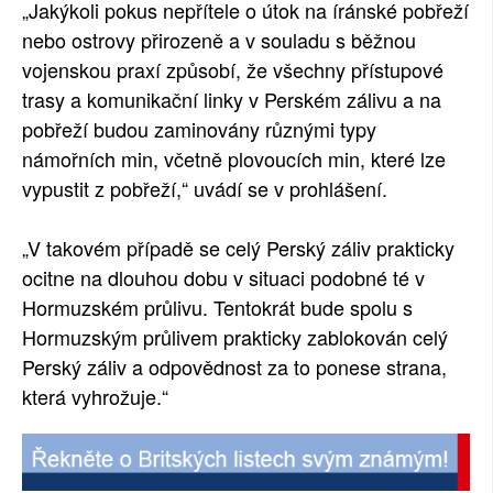
„Jakýkoli pokus nepřítele o útok na íránské pobřeží
nebo ostrovy přirozeně a v souladu s běžnou
vojenskou praxí způsobí, že všechny přístupové
trasy a komunikační linky v Perském zálivu a na
pobřeží budou zaminovány různými typy
námořních min, včetně plovoucích min, které lze
vypustit z pobřeží,“ uvádí se v prohlášení.
„V takovém případě se celý Perský záliv prakticky
ocitne na dlouhou dobu v situaci podobné té v
Hormuzském průlivu. Tentokrát bude spolu s
Hormuzským průlivem prakticky zablokován celý
Perský záliv a odpovědnost za to ponese strana,
která vyhrožuje.“