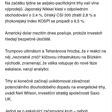
Na začátku týdne se asijsko-pacifickými trhy valí vlna
výprodejů. Japonský Nikkei klesl v odpoledním
obchodování o 3,4 %, čínský CSI 300 ztratil 2,8 % a
jihokorejský index KOSPI se propadl o 6,5 %.
Americký dolar mezitím dnes posiluje, protože investoři
hledají bezpečné útočiště.
Trumpovo ultimátum a Teheránova hrozba, že v reakci na
něj „nezvratně zničí“ klíčovou infrastrukturu na Blízkém
východě, znamenají, že válka vstupuje do nové fáze
eskalace, varují analytici.
Trhy si konečně začínají uvědomovat závažnost
potenciálního dlouhodobého dopadu na energetické trhy,
uvádí Neil Wilson, investiční stratég společnosti Saxo
UK.
Jedná se o eskalující začarovaný kruh – neboli