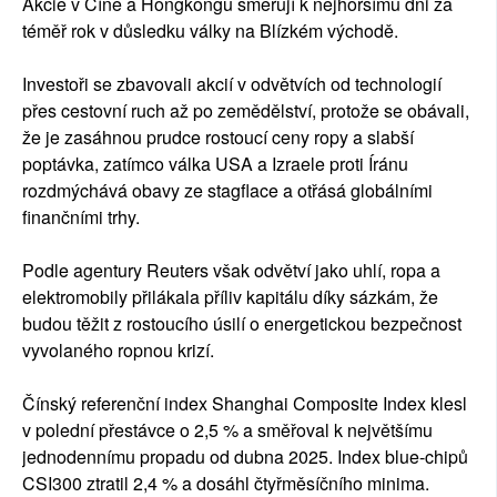
Akcie v Číně a Hongkongu směřují k nejhoršímu dni za
téměř rok v důsledku války na Blízkém východě.
Investoři se zbavovali akcií v odvětvích od technologií
přes cestovní ruch až po zemědělství, protože se obávali,
že je zasáhnou prudce rostoucí ceny ropy a slabší
poptávka, zatímco válka USA a Izraele proti Íránu
rozdmýchává obavy ze stagflace a otřásá globálními
finančními trhy.
Podle agentury Reuters však odvětví jako uhlí, ropa a
elektromobily přilákala příliv kapitálu díky sázkám, že
budou těžit z rostoucího úsilí o energetickou bezpečnost
vyvolaného ropnou krizí.
Čínský referenční index Shanghai Composite Index klesl
v polední přestávce o 2,5 % a směřoval k největšímu
jednodennímu propadu od dubna 2025. Index blue-chipů
CSI300 ztratil 2,4 % a dosáhl čtyřměsíčního minima.