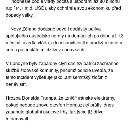
Indonésie podle vlády počítá s úsporami až 80 bilionů
rupií (4,7 mld. USD), aby ochránila svou ekonomiku před
dopady války.
Nový Zéland dočasně povolí dodávky paliva
splňujícího australské normy na domácí trh po dobu až 12
měsíců, uvedla vláda, a to v souvislosti s prudkým růstem
cen a potenciálními riziky v dodávkách.
V Londýně byly zapáleny čtyři sanitky patřící záchranné
službě židovské komunity, přičemž policie uvedla, že
tento incident vyšetřuje jako „antisemitský zločin z
nenávisti“.
Hrozba Donalda Trumpa, že „zničí“ íránské elektrárny,
pokud nebude znovu otevřen Hormuzský průliv, dnes
zasahuje globální akciové trhy, jak jsme již dříve
informovali.