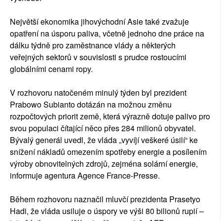
Největší ekonomika jihovýchodní Asie také zvažuje
opatření na úsporu paliva, včetně jednoho dne práce na
dálku týdně pro zaměstnance vlády a některých
veřejných sektorů v souvislosti s prudce rostoucími
globálními cenami ropy.
V rozhovoru natočeném minulý týden byl prezident
Prabowo Subianto dotázán na možnou změnu
rozpočtových priorit země, která výrazně dotuje palivo pro
svou populaci čítající něco přes 284 milionů obyvatel.
Bývalý generál uvedl, že vláda „vyvíjí veškeré úsilí“ ke
snížení nákladů omezením spotřeby energie a posílením
výroby obnovitelných zdrojů, zejména solární energie,
informuje agentura Agence France-Presse.
Během rozhovoru naznačil mluvčí prezidenta Prasetyo
Hadi, že vláda usiluje o úspory ve výši 80 bilionů rupií –