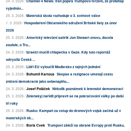
24. 3. 2026 /
Channel 4 News: Írán popírá Trumpovo tvrzení, že probíhají
vyjednáv...
25. 3. 2026 /
Mateřská škola rozhoduje o 3. světové válce
1. 3. 2026 /
Hospodaření Občanského sdružení Britské listy za únor
2026
25. 3. 2026 /
Americký televizní satirik Jon Stewart znovu, docela
zoufale, o Tru...
24. 3. 2026 /
Izraelci mučili chlapečka v Gaze. Kdy tuto reportáž
odvysílá Česká ...
25. 3. 2026 /
Lídři EU vyloučili Maďarsko z tajných jednání
24. 3. 2026 /
Bohumil Kartous
Skepse a rezignace umetají cestu
zničení demokracie jako sebenaplňu...
24. 3. 2026 /
Josef Poláček
Několik poznámek k letenské demonstraci
25. 3. 2026 /
Zelenskyj nařídil připravit se na pokračování války po další
tři roky
25. 3. 2026 /
Rusko: Kampaň za vstup do dronových vojsk začíná už v
mateřských šk...
24. 3. 2026 /
Boris Cvek
Trumpovi záleží na obraně Evropy proti Rusku,