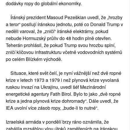
dodávky ropy do globální ekonomiky.
Íránský prezident Masoud Pezeškian uvedl, že „hrozby
a teror“ posilují íránskou jednotu, poté co Donald Trump v
neděli varoval, že „zničí“ íránské elektrárny, pokud
nebude Hormuzský průliv do 48 hodin plně otevřen.
Teherán prohlásil, že pokud Trump svou hrozbu splní,
zničí klíčovou infrastrukturu včetně vodovodních systémů
po celém Blízkém východě.
Situace, které svět čelí, je nyní vážnější než dvě ropné
krize v letech 1973 a 1979 i než plynová krize vyvolaná
ruskou invazí na Ukrajinu, uvedl šéf Mezinárodní
energetické agentury Fatih Birol. Bylo to jako „dvě ropné
krize a jedna plynová krize dohromady“. Dále uvedl, že
IEA uvolní více zásob ropy, „bude-li to nutné“.
Izraelská armáda v pondělí brzy ráno oznámila, že
zahájila rozsáhlou vlnu útoků zaměřených na íránskou