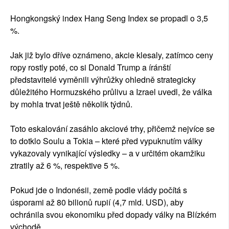
Hongkongský index Hang Seng Index se propadl o 3,5
%.
Jak již bylo dříve oznámeno, akcie klesaly, zatímco ceny
ropy rostly poté, co si Donald Trump a íránští
představitelé vyměnili výhrůžky ohledně strategicky
důležitého Hormuzského průlivu a Izrael uvedl, že válka
by mohla trvat ještě několik týdnů.
Toto eskalování zasáhlo akciové trhy, přičemž nejvíce se
to dotklo Soulu a Tokia – které před vypuknutím války
vykazovaly vynikající výsledky – a v určitém okamžiku
ztratily až 6 %, respektive 5 %.
Pokud jde o Indonésii, země podle vlády počítá s
úsporami až 80 bilionů rupií (4,7 mld. USD), aby
ochránila svou ekonomiku před dopady války na Blízkém
východě.