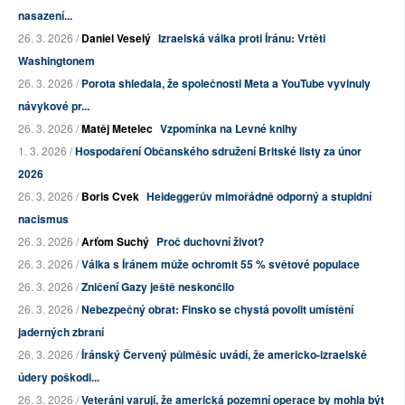
nasazení...
26. 3. 2026 /
Daniel Veselý
Izraelská válka proti Íránu: Vrtěti
Washingtonem
26. 3. 2026 /
Porota shledala, že společnosti Meta a YouTube vyvinuly
návykové pr...
26. 3. 2026 /
Matěj Metelec
Vzpomínka na Levné knihy
1. 3. 2026 /
Hospodaření Občanského sdružení Britské listy za únor
2026
26. 3. 2026 /
Boris Cvek
Heideggerův mimořádně odporný a stupidní
nacismus
26. 3. 2026 /
Arťom Suchý
Proč duchovní život?
26. 3. 2026 /
Válka s Íránem může ochromit 55 % světové populace
26. 3. 2026 /
Zničení Gazy ještě neskončilo
26. 3. 2026 /
Nebezpečný obrat: Finsko se chystá povolit umístění
jaderných zbraní
26. 3. 2026 /
Íránský Červený půlměsíc uvádí, že americko-izraelské
údery poškodi...
26. 3. 2026 /
Veteráni varují, že americká pozemní operace by mohla být