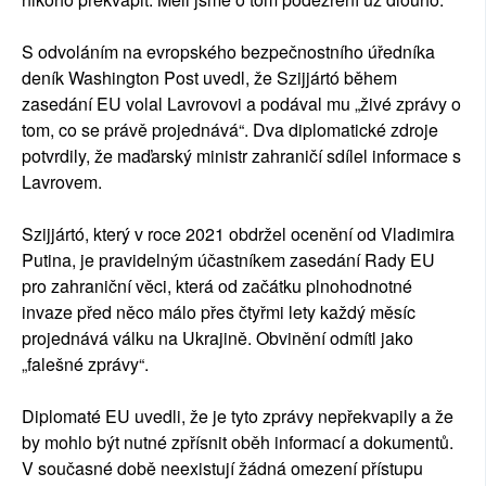
S odvoláním na evropského bezpečnostního úředníka
deník Washington Post uvedl, že Szijjártó během
zasedání EU volal Lavrovovi a podával mu „živé zprávy o
tom, co se právě projednává“. Dva diplomatické zdroje
potvrdily, že maďarský ministr zahraničí sdílel informace s
Lavrovem.
Szijjártó, který v roce 2021 obdržel ocenění od Vladimira
Putina, je pravidelným účastníkem zasedání Rady EU
pro zahraniční věci, která od začátku plnohodnotné
invaze před něco málo přes čtyřmi lety každý měsíc
projednává válku na Ukrajině. Obvinění odmítl jako
„falešné zprávy“.
Diplomaté EU uvedli, že je tyto zprávy nepřekvapily a že
by mohlo být nutné zpřísnit oběh informací a dokumentů.
V současné době neexistují žádná omezení přístupu