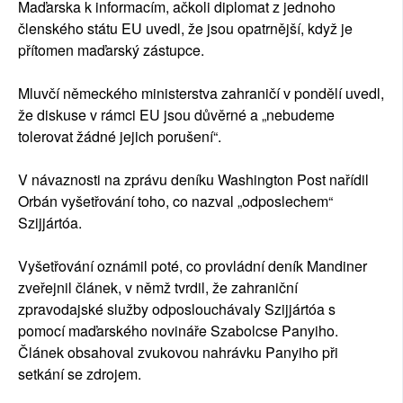
Maďarska k informacím, ačkoli diplomat z jednoho
členského státu EU uvedl, že jsou opatrnější, když je
přítomen maďarský zástupce.
Mluvčí německého ministerstva zahraničí v pondělí uvedl,
že diskuse v rámci EU jsou důvěrné a „nebudeme
tolerovat žádné jejich porušení“.
V návaznosti na zprávu deníku Washington Post nařídil
Orbán vyšetřování toho, co nazval „odposlechem“
Szijjártóa.
Vyšetřování oznámil poté, co provládní deník Mandiner
zveřejnil článek, v němž tvrdil, že zahraniční
zpravodajské služby odposlouchávaly Szijjártóa s
pomocí maďarského novináře Szabolcse Panyiho.
Článek obsahoval zvukovou nahrávku Panyiho při
setkání se zdrojem.