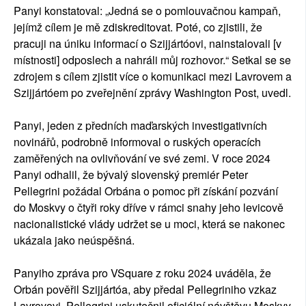
Panyi konstatoval: „Jedná se o pomlouvačnou kampaň,
jejímž cílem je mě zdiskreditovat. Poté, co zjistili, že
pracuji na úniku informací o Szijjártóovi, nainstalovali [v
místnosti] odposlech a nahráli můj rozhovor.“ Setkal se se
zdrojem s cílem zjistit více o komunikaci mezi Lavrovem a
Szijjártóem po zveřejnění zprávy Washington Post, uvedl.
Panyi, jeden z předních maďarských investigativních
novinářů, podrobně informoval o ruských operacích
zaměřených na ovlivňování ve své zemi. V roce 2024
Panyi odhalil, že bývalý slovenský premiér Peter
Pellegrini požádal Orbána o pomoc při získání pozvání
do Moskvy o čtyři roky dříve v rámci snahy jeho levicově
nacionalistické vlády udržet se u moci, která se nakonec
ukázala jako neúspěšná.
Panyiho zpráva pro VSquare z roku 2024 uváděla, že
Orbán pověřil Szijjártóa, aby předal Pellegriniho vzkaz
Lavrovovi. Pellegrini uskutečnil oficiální návštěvu Moskvy