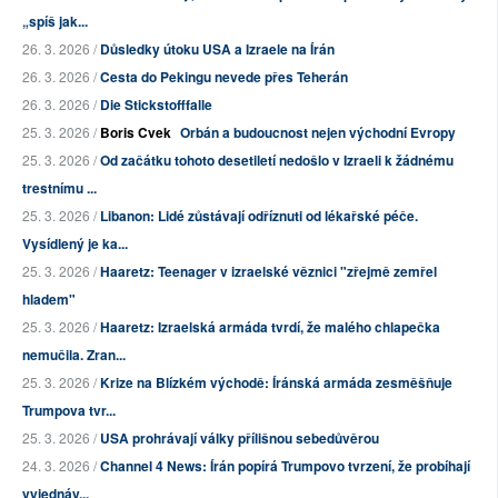
„spíš jak...
26. 3. 2026 /
Důsledky útoku USA a Izraele na Írán
26. 3. 2026 /
Cesta do Pekingu nevede přes Teherán
26. 3. 2026 /
Die Stickstofffalle
25. 3. 2026 /
Boris Cvek
Orbán a budoucnost nejen východní Evropy
25. 3. 2026 /
Od začátku tohoto desetiletí nedošlo v Izraeli k žádnému
trestnímu ...
25. 3. 2026 /
Libanon: Lidé zůstávají odříznuti od lékařské péče.
Vysídlený je ka...
25. 3. 2026 /
Haaretz: Teenager v izraelské věznici "zřejmě zemřel
hladem"
25. 3. 2026 /
Haaretz: Izraelská armáda tvrdí, že malého chlapečka
nemučila. Zran...
25. 3. 2026 /
Krize na Blízkém východě: Íránská armáda zesměšňuje
Trumpova tvr...
25. 3. 2026 /
USA prohrávají války přílišnou sebedůvěrou
24. 3. 2026 /
Channel 4 News: Írán popírá Trumpovo tvrzení, že probíhají
vyjednáv...