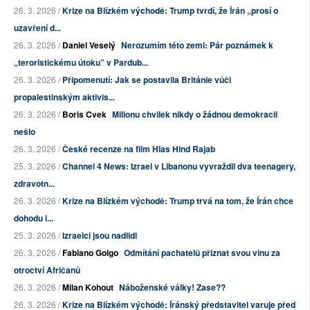
26. 3. 2026 /
Krize na Blízkém východě: Trump tvrdí, že Írán „prosí o
uzavření d...
26. 3. 2026 /
Daniel Veselý
Nerozumím této zemi: Pár poznámek k
„teroristickému útoku” v Pardub...
26. 3. 2026 /
Připomenutí: Jak se postavila Británie vůči
propalestinským aktivis...
26. 3. 2026 /
Boris Cvek
Milionu chvilek nikdy o žádnou demokracii
nešlo
26. 3. 2026 /
České recenze na film Hlas Hind Rajab
25. 3. 2026 /
Channel 4 News: Izrael v Libanonu vyvraždil dva teenagery,
zdravotn...
26. 3. 2026 /
Krize na Blízkém východě: Trump trvá na tom, že Írán chce
dohodu i...
25. 3. 2026 /
Izraelci jsou nadlidi
26. 3. 2026 /
Fabiano Golgo
Odmítání pachatelů přiznat svou vinu za
otroctví Afričanů
26. 3. 2026 /
Milan Kohout
Náboženské války! Zase??
26. 3. 2026 /
Krize na Blízkém východě: Íránský představitel varuje před