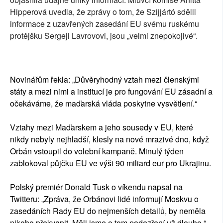
Hipperová uvedla, že zprávy o tom, že Szijjártó sdělil
informace z uzavřených zasedání EU svému ruskému
protějšku Sergeji Lavrovovi, jsou „velmi znepokojivé“.
Novinářům řekla: „Důvěryhodný vztah mezi členskými
státy a mezi nimi a institucí je pro fungování EU zásadní a
očekáváme, že maďarská vláda poskytne vysvětlení.“
Vztahy mezi Maďarskem a jeho sousedy v EU, které
nikdy nebyly nejhladší, klesly na nové mrazivé dno, když
Orbán vstoupil do volební kampaně. Minulý týden
zablokoval půjčku EU ve výši 90 miliard eur pro Ukrajinu.
Polský premiér Donald Tusk o víkendu napsal na
Twitteru: „Zpráva, že Orbánovi lidé informují Moskvu o
zasedáních Rady EU do nejmenších detailů, by neměla
nikoho překvapit. Měli jsme o tom podezření už dlouho.“