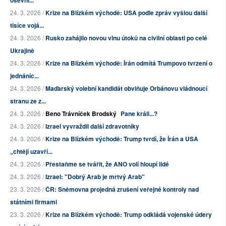
osevní...
24. 3. 2026 /
Krize na Blízkém východě: USA podle zpráv vyšlou další
tisíce vojá...
24. 3. 2026 /
Rusko zahájilo novou vlnu útoků na civilní oblasti po celé
Ukrajině
24. 3. 2026 /
Krize na Blízkém východě: Írán odmítá Trumpovo tvrzení o
jednáníc...
24. 3. 2026 /
Maďarský volební kandidát obviňuje Orbánovu vládnoucí
stranu ze z...
24. 3. 2026 /
Beno Trávníček Brodský
Pane králi...?
24. 3. 2026 /
Izrael vyvraždil další zdravotníky
24. 3. 2026 /
Krize na Blízkém východě: Trump tvrdí, že Írán a USA
„chtějí uzavří...
24. 3. 2026 /
Přestaňme se tvářit, že ANO volí hloupí lidé
24. 3. 2026 /
Izrael: "Dobrý Arab je mrtvý Arab"
23. 3. 2026 /
ČR: Sněmovna projedná zrušení veřejné kontroly nad
státními firmami
23. 3. 2026 /
Krize na Blízkém východě: Trump odkládá vojenské údery