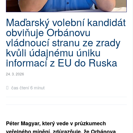
SOCIÁLNÍ SÍTĚ
Maďarský volební kandidát
RUBRIKY
obviňuje Orbánovu
PLNÁ VERZE STRÁNEK
vládnoucí stranu ze zrady
kvůli údajnému úniku
informací z EU do Ruska
24. 3. 2026
čas čtení 6 minut
Péter Magyar, který vede v průzkumech
veřejného mínění, zdůrazňuje, že Orbánova