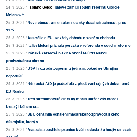
24. 3. 2026 /
Fabiano Golgo
Italové zamítli soudní reformu Giorgie
Meloniové
25. 3. 2026 /
Nové oboustranné solární články dosahují účinnosti přes
32 %
25. 3. 2026 /
Austrálie a EU uzavřely dohodu o volném obchodu
25. 3. 2026 /
Itálie: Meloni přiznala porážku v referendu o soudní reformě
25. 3. 2026 /
Íránské kazetové hlavice obcházejí izraelskou
protivzdušnou obranu
25. 3. 2026 /
USA hrozí odstoupením z jednání, pokud se Ukrajina
nepodřídí
25. 3. 2026 /
Německá AfD je podezřelá z předávání tajných dokumentů
EU Rusku
25. 3. 2026 /
Tato středomořská dieta by mohla udržet váš mozek
bystrý i během st...
25. 3. 2026 /
SBU oznámila odhalení maďarského zpravodajského
důstojníka, který v...
25. 3. 2026 /
Australští pěstitelé pšenice kvůli nedostatku hnojiv omezují