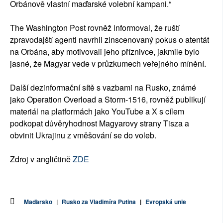
Orbánově vlastní maďarské volební kampani.“
The Washington Post rovněž informoval, že ruští
zpravodajští agenti navrhli zinscenovaný pokus o atentát
na Orbána, aby motivovali jeho příznivce, jakmile bylo
jasné, že Magyar vede v průzkumech veřejného mínění.
Další dezinformační sítě s vazbami na Rusko, známé
jako Operation Overload a Storm-1516, rovněž publikují
materiál na platformách jako YouTube a X s cílem
podkopat důvěryhodnost Magyarovy strany Tisza a
obvinit Ukrajinu z vměšování se do voleb.
Zdroj v angličtině
ZDE
Maďarsko
|
Rusko za Vladimíra Putina
|
Evropská unie