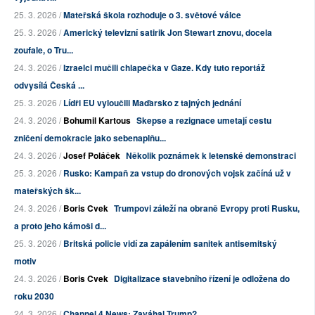
25. 3. 2026 /
Mateřská škola rozhoduje o 3. světové válce
25. 3. 2026 /
Americký televizní satirik Jon Stewart znovu, docela
zoufale, o Tru...
24. 3. 2026 /
Izraelci mučili chlapečka v Gaze. Kdy tuto reportáž
odvysílá Česká ...
25. 3. 2026 /
Lídři EU vyloučili Maďarsko z tajných jednání
24. 3. 2026 /
Bohumil Kartous
Skepse a rezignace umetají cestu
zničení demokracie jako sebenaplňu...
24. 3. 2026 /
Josef Poláček
Několik poznámek k letenské demonstraci
25. 3. 2026 /
Rusko: Kampaň za vstup do dronových vojsk začíná už v
mateřských šk...
24. 3. 2026 /
Boris Cvek
Trumpovi záleží na obraně Evropy proti Rusku,
a proto jeho kámoši d...
25. 3. 2026 /
Britská policie vidí za zapálením sanitek antisemitský
motiv
24. 3. 2026 /
Boris Cvek
Digitalizace stavebního řízení je odložena do
roku 2030
24. 3. 2026 /
Channel 4 News: Zaváhal Trump?