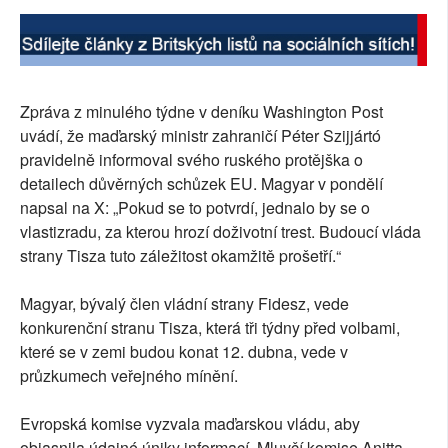
Zpráva z minulého týdne v deníku Washington Post
uvádí, že maďarský ministr zahraničí Péter Szijjártó
pravidelně informoval svého ruského protějška o
detailech důvěrných schůzek EU. Magyar v pondělí
napsal na X: „Pokud se to potvrdí, jednalo by se o
vlastizradu, za kterou hrozí doživotní trest. Budoucí vláda
strany Tisza tuto záležitost okamžitě prošetří.“
Magyar, bývalý člen vládní strany Fidesz, vede
konkurenční stranu Tisza, která tři týdny před volbami,
které se v zemi budou konat 12. dubna, vede v
průzkumech veřejného mínění.
Evropská komise vyzvala maďarskou vládu, aby
objasnila údajné úniky informací. Mluvčí komise Anitta