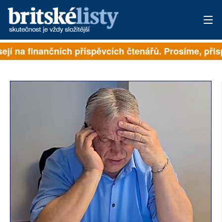
ejí na finančních příspěvcích čtenářů. Prosíme, přispě
PŘIHLÁSIT
AKTUÁLNÍ VYDÁNÍ
ARCHIV
ROZHOVORY
TÉMATA
NEJČTENĚJŠÍ ZA 7 DNÍ
AUTOŘI
PŘÍSPĚVKY NA PROVOZ