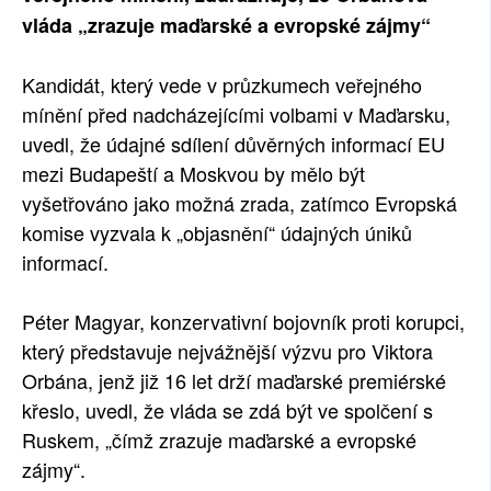
vláda „zrazuje maďarské a evropské zájmy“
Kandidát, který vede v průzkumech veřejného
mínění před nadcházejícími volbami v Maďarsku,
uvedl, že údajné sdílení důvěrných informací EU
mezi Budapeští a Moskvou by mělo být
vyšetřováno jako možná zrada, zatímco Evropská
komise vyzvala k „objasnění“ údajných úniků
informací.
Péter Magyar, konzervativní bojovník proti korupci,
který představuje nejvážnější výzvu pro Viktora
Orbána, jenž již 16 let drží maďarské premiérské
křeslo, uvedl, že vláda se zdá být ve spolčení s
Ruskem, „čímž zrazuje maďarské a evropské
zájmy“.