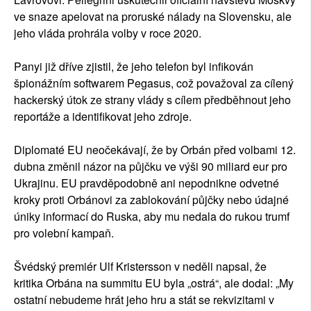
ve snaze apelovat na proruské nálady na Slovensku, ale
jeho vláda prohrála volby v roce 2020.
Panyi již dříve zjistil, že jeho telefon byl infikován
špionážním softwarem Pegasus, což považoval za cílený
hackerský útok ze strany vlády s cílem předběhnout jeho
reportáže a identifikovat jeho zdroje.
Diplomaté EU neočekávají, že by Orbán před volbami 12.
dubna změnil názor na půjčku ve výši 90 miliard eur pro
Ukrajinu. EU pravděpodobně ani nepodnikne odvetné
kroky proti Orbánovi za zablokování půjčky nebo údajné
úniky informací do Ruska, aby mu nedala do rukou trumf
pro volební kampaň.
Švédský premiér Ulf Kristersson v neděli napsal, že
kritika Orbána na summitu EU byla „ostrá“, ale dodal: „My
ostatní nebudeme hrát jeho hru a stát se rekvizitami v