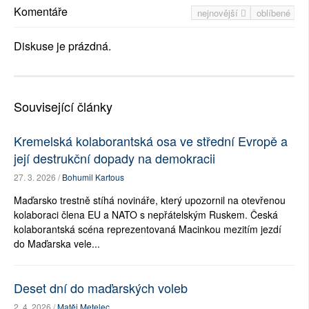
Komentáře
nejnovější
oblíbené
Diskuse je prázdná.
Související články
Kremelská kolaborantská osa ve střední Evropě a
její destrukční dopady na demokracii
27. 3. 2026 /
Bohumil Kartous
Maďarsko trestně stíhá novináře, který upozornil na otevřenou
kolaboraci člena EU a NATO s nepřátelským Ruskem. Česká
kolaborantská scéna reprezentovaná Macinkou mezitím jezdí
do Maďarska vele...
Deset dní do maďarských voleb
2. 4. 2026 /
Matěj Metelec