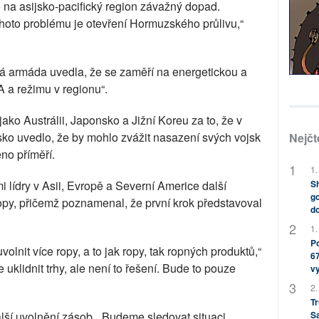
o na asijsko-pacifický region závažný dopad.
hoto problému je otevření Hormuzského průlivu,“
á armáda uvedla, že se zaměří na energetickou a
A a režimu v regionu“.
jako Austrálii, Japonsko a Jižní Koreu za to, že v
sko uvedlo, že by mohlo zvážit nasazení svých vojsk
Nejčt
no příměří.
1.
Sh
i lídry v Asii, Evropě a Severní Americe další
go
y, přičemž poznamenal, že první krok představoval
do
1.
Po
olnit více ropy, a to jak ropy, tak ropných produktů,“
67
uklidnit trhy, ale není to řešení. Bude to pouze
v
2.
Tr
S
alší uvolnění zásob. „Budeme sledovat situaci.