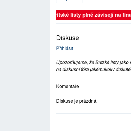
Britské listy plně závisejí na fina
Diskuse
Přihlásit
Upozorňujeme, že Britské listy jako 
na diskusní fóra jakémukoliv diskuté
Komentáře
Diskuse je prázdná.