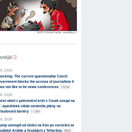
enější
 8. 2026
ocking: The current questionable Czech
vernment blocks the access of journalists it
es not like to its news conferences
15236
 8. 2026
čet obětí v pohraniční krizi v Ceutě stoupl na
, španělská vláda oznámila plány na
ybudování bariéry
11289
 8. 2026
ump ustoupil od útoků na Írán po varování ze
aúdské Arábie a hrozbách z Teheránu
9865