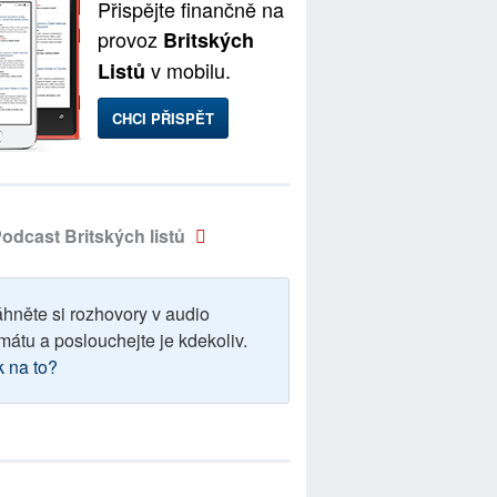
Přispějte finančně na
provoz
Britských
v mobilu.
Listů
CHCI PŘISPĚT
odcast Britských listů
áhněte si rozhovory v audio
mátu a poslouchejte je kdekoliv.
k na to?