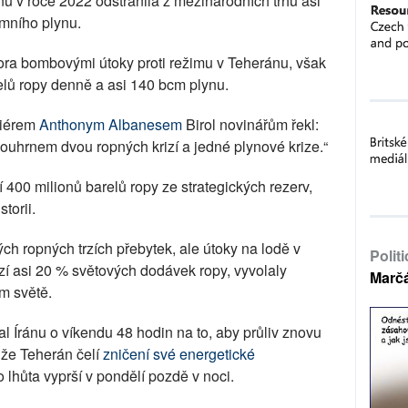
nu v roce 2022 odstranila z mezinárodních trhů asi
emního plynu.
ora bombovými útoky proti režimu v Teheránu, však
relů ropy denně a asi 140 bcm plynu.
miérem
Anthonym Albanesem
Birol novinářům řekl:
e souhrnem dvou ropných krizí a jedné plynové krize.“
í 400 milionů barelů ropy ze strategických rezerv,
torii.
ch ropných trzích přebytek, ale útoky na lodě v
Polit
í asi 20 % světových dodávek ropy, vyvolaly
Marč
m světě.
 Íránu o víkendu 48 hodin na to, aby průliv znovu
, že Teherán čelí
zničení své energetické
o lhůta vyprší v pondělí pozdě v noci.