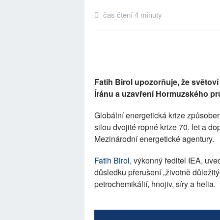
čas čtení 4 minuty
Fatih Birol upozorňuje, že světov
Íránu a uzavření Hormuzského prů
Globální energetická krize způsobe
silou dvojité ropné krize 70. let a d
Mezinárodní energetické agentury.
Fatih Birol
, výkonný ředitel IEA, uve
důsledku přerušení „životně důležit
petrochemikálií, hnojiv, síry a helia.