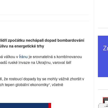
í lídři zpočátku nechápali dopad bombardování
livu na energetické trhy
ná válkou v
Íránu
je srovnatelná s kombinovanou
opadů ruské invaze na Ukrajinu, varoval šéf
dl, že rostoucí dopady by se mohly vážně zhoršit v
ých tepen globální ekonomiky“, včetně