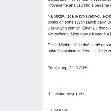
Provedeme analýzu trhů a budeme o
Na otázku, zda je pro světovou ekon
postoj ohledně svých zásob paliv, B
v asijských zemích. Změny v dodávká
ale zvýšená těžba ropy v Kanadě a
Řekl: „Myslím, že žádná země nebud
pokračovat tímto směrem, takže je za
Zdroj v angličtině
ZDE
Donald Trump
|
Írán
Vytisknout