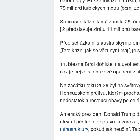
barelů ropy. Ruská invaze na Ukraji
75 miliard kubických metrů (bcm) z
Současná krize, která začala 28. ún
již představuje ztrátu 11 milionů ba
Před schůzkami s australským pre
„Tato krize, jak se věci nyní mají, j
11. března Birol dohlížel na uvolněn
což je největší nouzové opatření v his
Na začátku roku 2026 byl na světový
Hormuzském průlivu, kterým procház
nedostatek a rostoucí obavy po celé
Americký prezident Donald Trump dal
otevřel pro lodní dopravu, a varoval
infrastruktury
, pokud tak neučiní. Tat