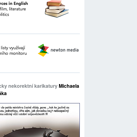
icky nekorektní karikatury
Michaela
áka