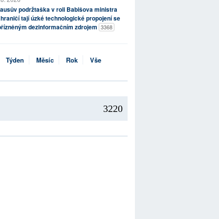
ausův podržtaška v roli Babišova ministra
hraničí tají úzké technologické propojení se
přízněným dezinformačním zdrojem
3368
Týden
Měsíc
Rok
Vše
3220