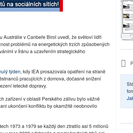
Austrálie v Canbeře Birol uvedl, že světoví lídři
žnost problémů na energetických trzích způsobených
áními v Íránu a uzavřením strategického
P
ulý týden
, kdy IEA prosazovala opatření na straně
městnanců pracujících z domova, dočasné snížení
St
mezení letecké dopravy.
for
Ja
h zařízení v oblasti Perského zálivu bylo vážně
ani ukončení konfliktu by okamžitě neobnovilo
etech 1973 a 1979 se každý den ztratilo asi 5 milionů