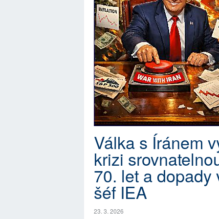
Válka s Íránem v
krizi srovnatelno
70. let a dopady 
šéf IEA
23. 3. 2026