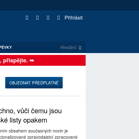
Přihlásit
PĚVKY
řispějte. ➥
OBJEDNAT PŘEDPLATNÉ
hno, vůči čemu jsou
ské listy opakem
ním obsahem současných novin je
ionalizované zpravodajství zpracované