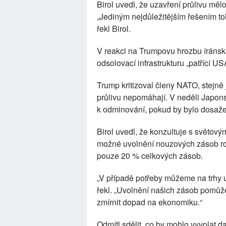
Birol uvedl, že uzavření průlivu měl
„Jediným nejdůležitějším řešením to
řekl Birol.
V reakci na Trumpovu hrozbu íránsk
odsolovací infrastrukturu „patřící US
Trump kritizoval členy NATO, stejně 
průlivu nepomáhají. V neděli Japon
k odminování, pokud by bylo dosaže
Birol uvedl, že konzultuje s světovým
možné uvolnění nouzových zásob rop
pouze 20 % celkových zásob.
„V případě potřeby můžeme na trhy uv
řekl. „Uvolnění našich zásob pomůže 
zmírnit dopad na ekonomiku.“
Odmítl sdělit, co by mohlo vyvolat d