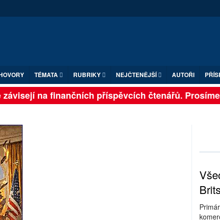
HOVORY
TÉMATA
RUBRIKY
NEJČTENĚJŠÍ
AUTOŘI
PŘÍS
ávisejí na finančních příspěvcích čtenářů. Prosíme, p
Všec
Brit
Primár
komerc