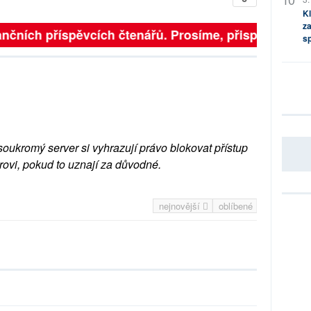
Kl
za
nčních příspěvcích čtenářů. Prosíme, přispějte. ➥
s
soukromý server si vyhrazují právo blokovat přístup
rovi, pokud to uznají za důvodné.
nejnovější
oblíbené