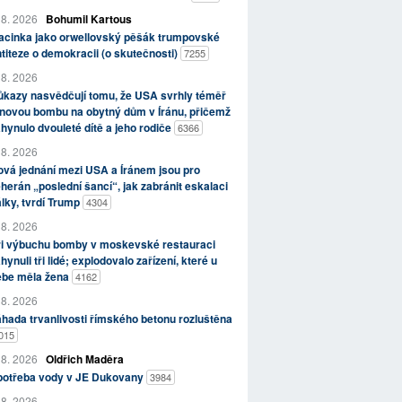
 8. 2026
Bohumil Kartous
acinka jako orwellovský pěšák trumpovské
titeze o demokracii (o skutečnosti)
7255
 8. 2026
kazy nasvědčují tomu, že USA svrhly téměř
novou bombu na obytný dům v Íránu, přičemž
hynulo dvouleté dítě a jeho rodiče
6366
 8. 2026
vá jednání mezi USA a Íránem jsou pro
herán „poslední šancí“, jak zabránit eskalaci
lky, tvrdí Trump
4304
 8. 2026
ři výbuchu bomby v moskevské restauraci
hynuli tři lidé; explodovalo zařízení, které u
ebe měla žena
4162
 8. 2026
hada trvanlivosti římského betonu rozluštěna
015
 8. 2026
Oldřich Maděra
potřeba vody v JE Dukovany
3984
 8. 2026