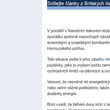
V pondělí v Národním tiskovém klubu 
zpočátku správně nepochopili záva
americkými a izraelskými bombardov
Hormuzského průlivu.
Tato situace vedla k jeho
zásahu min
poptávky, jako je zvýšení počtu za
rychlostních limitů na dálnicích a o
Varoval, že nejméně 40 energetickýc
nebo velmi vážně poškozeno, takže 
dodávky energie.
Birol uvedl, že během dvou krizí v l