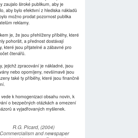
by zaujalo široké publikum, aby je
lo, aby bylo efektivní z hlediska nákladů
bylo možno prodat pozornost publika
telům reklamy.
kem je, že jsou přehlíženy příběhy, které
ly pohoršit, a přednost dostávají
y, které jsou přijatelné a zábavné pro
počet čtenářů.
y, jejichž zpracování je nákladné, jsou
vány nebo opomíjeny, nevšímavě jsou
zeny také ty příběhy, které jsou finančně
ní.
 vede k homogenizaci obsahu novin, k
vání o bezpečných otázkách a omezení
názorů a vyjadřovaných myšlenek.
R.G. Picard, (2004)
“Commercialism and newspaper