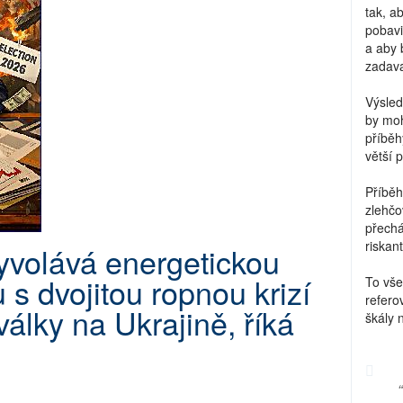
tak, a
pobavi
a aby 
zadava
Výsled
by moh
příběh
větší 
Příběh
zlehčo
přechá
riskant
yvolává energetickou
u s dvojitou ropnou krizí
To vše
refero
války na Ukrajině, říká
škály 