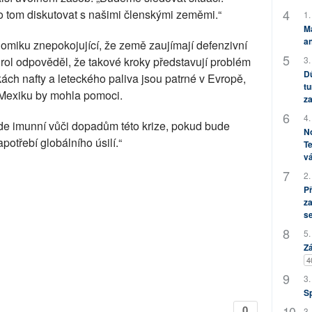
 tom diskutovat s našimi členskými zeměmi.“
1.
M
an
omiku znepokojující, že země zaujímají defenzivní
3.
irol odpověděl, že takové kroky představují problém
Dů
ch nafty a leteckého paliva jsou patrné v Evropě,
tu
 Mexiku by mohla pomoci.
za
4.
e imunní vůči dopadům této krize, pokud bude
No
potřebí globálního úsilí.“
Te
vá
2.
P
za
s
5.
Zá
4
3.
S
0
3.