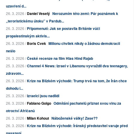
uzavření d...
26. 3. 2026 /
Daniel Veselý
Nerozumím této zemi: Pár poznámek k
„teroristickému útoku” v Pardub...
26. 3. 2026 /
Připomenutí: Jak se postavila Británie vůči
propalestinským aktivis...
26. 3. 2026 /
Boris Cvek
Milionu chvilek nikdy o žádnou demokracii
nešlo
26. 3. 2026 /
České recenze na film Hlas Hind Rajab
25. 3. 2026 /
Channel 4 News: Izrael v Libanonu vyvraždil dva teenagery,
zdravotn...
26. 3. 2026 /
Krize na Blízkém východě: Trump trvá na tom, že Írán chce
dohodu i...
25. 3. 2026 /
Izraelci jsou nadlidi
26. 3. 2026 /
Fabiano Golgo
Odmítání pachatelů přiznat svou vinu za
otroctví Afričanů
26. 3. 2026 /
Milan Kohout
Náboženské války! Zase??
26. 3. 2026 /
Krize na Blízkém východě: Íránský představitel varuje před
nasazení...