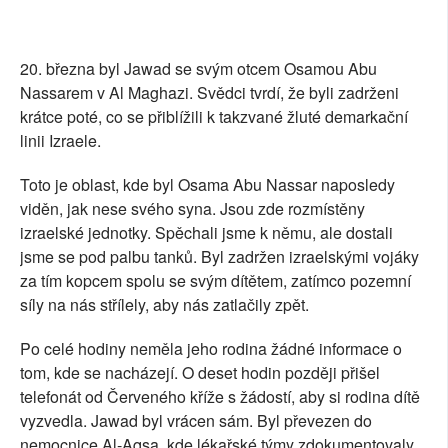
20. března byl Jawad se svým otcem Osamou Abu
Nassarem v Al Maghazi. Svědci tvrdí, že byli zadrženi
krátce poté, co se přiblížili k takzvané žluté demarkační
linii Izraele.
Toto je oblast, kde byl Osama Abu Nassar naposledy
viděn, jak nese svého syna. Jsou zde rozmístěny
izraelské jednotky. Spěchali jsme k němu, ale dostali
jsme se pod palbu tanků. Byl zadržen izraelskými vojáky
za tím kopcem spolu se svým dítětem, zatímco pozemní
síly na nás střílely, aby nás zatlačily zpět.
Po celé hodiny neměla jeho rodina žádné informace o
tom, kde se nacházejí. O deset hodin později přišel
telefonát od Červeného kříže s žádostí, aby si rodina dítě
vyzvedla. Jawad byl vrácen sám. Byl převezen do
nemocnice Al-Aqsa, kde lékařské týmy zdokumentovaly