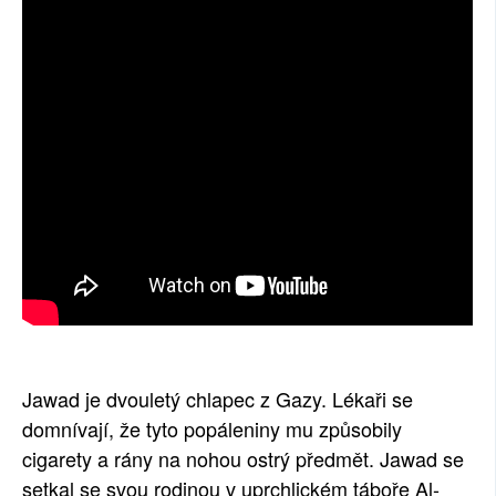
SOCIÁLNÍ SÍTĚ
RUBRIKY
PLNÁ VERZE STRÁNEK
Jawad je dvouletý chlapec z Gazy. Lékaři se
domnívají, že tyto popáleniny mu způsobily
cigarety a rány na nohou ostrý předmět. Jawad se
setkal se svou rodinou v uprchlickém táboře Al-