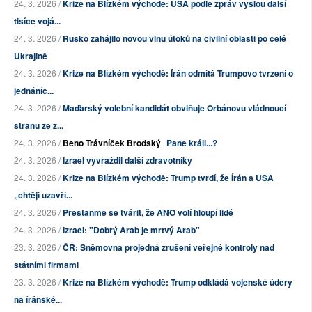
24. 3. 2026 /
Krize na Blízkém východě: USA podle zpráv vyšlou další
tisíce vojá...
24. 3. 2026 /
Rusko zahájilo novou vlnu útoků na civilní oblasti po celé
Ukrajině
24. 3. 2026 /
Krize na Blízkém východě: Írán odmítá Trumpovo tvrzení o
jednáníc...
24. 3. 2026 /
Maďarský volební kandidát obviňuje Orbánovu vládnoucí
stranu ze z...
24. 3. 2026 /
Beno Trávníček Brodský
Pane králi...?
24. 3. 2026 /
Izrael vyvraždil další zdravotníky
24. 3. 2026 /
Krize na Blízkém východě: Trump tvrdí, že Írán a USA
„chtějí uzavří...
24. 3. 2026 /
Přestaňme se tvářit, že ANO volí hloupí lidé
24. 3. 2026 /
Izrael: "Dobrý Arab je mrtvý Arab"
23. 3. 2026 /
ČR: Sněmovna projedná zrušení veřejné kontroly nad
státními firmami
23. 3. 2026 /
Krize na Blízkém východě: Trump odkládá vojenské údery
na íránské...