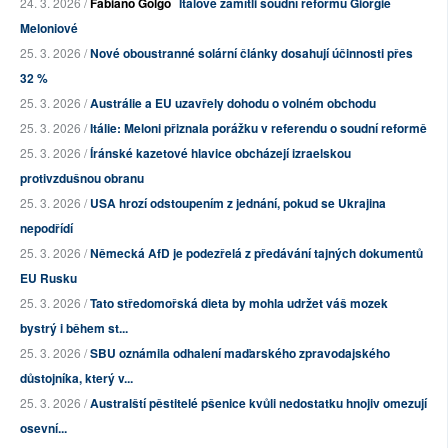
24. 3. 2026 /
Fabiano Golgo
Italové zamítli soudní reformu Giorgie
Meloniové
25. 3. 2026 /
Nové oboustranné solární články dosahují účinnosti přes
32 %
25. 3. 2026 /
Austrálie a EU uzavřely dohodu o volném obchodu
25. 3. 2026 /
Itálie: Meloni přiznala porážku v referendu o soudní reformě
25. 3. 2026 /
Íránské kazetové hlavice obcházejí izraelskou
protivzdušnou obranu
25. 3. 2026 /
USA hrozí odstoupením z jednání, pokud se Ukrajina
nepodřídí
25. 3. 2026 /
Německá AfD je podezřelá z předávání tajných dokumentů
EU Rusku
25. 3. 2026 /
Tato středomořská dieta by mohla udržet váš mozek
bystrý i během st...
25. 3. 2026 /
SBU oznámila odhalení maďarského zpravodajského
důstojníka, který v...
25. 3. 2026 /
Australští pěstitelé pšenice kvůli nedostatku hnojiv omezují
osevní...