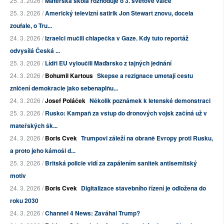
25. 3. 2026 /
Mateřská škola rozhoduje o 3. světové válce
25. 3. 2026 /
Americký televizní satirik Jon Stewart znovu, docela
zoufale, o Tru...
24. 3. 2026 /
Izraelci mučili chlapečka v Gaze. Kdy tuto reportáž
odvysílá Česká ...
25. 3. 2026 /
Lídři EU vyloučili Maďarsko z tajných jednání
24. 3. 2026 /
Bohumil Kartous
Skepse a rezignace umetají cestu
zničení demokracie jako sebenaplňu...
24. 3. 2026 /
Josef Poláček
Několik poznámek k letenské demonstraci
25. 3. 2026 /
Rusko: Kampaň za vstup do dronových vojsk začíná už v
mateřských šk...
24. 3. 2026 /
Boris Cvek
Trumpovi záleží na obraně Evropy proti Rusku,
a proto jeho kámoši d...
25. 3. 2026 /
Britská policie vidí za zapálením sanitek antisemitský
motiv
24. 3. 2026 /
Boris Cvek
Digitalizace stavebního řízení je odložena do
roku 2030
24. 3. 2026 /
Channel 4 News: Zaváhal Trump?