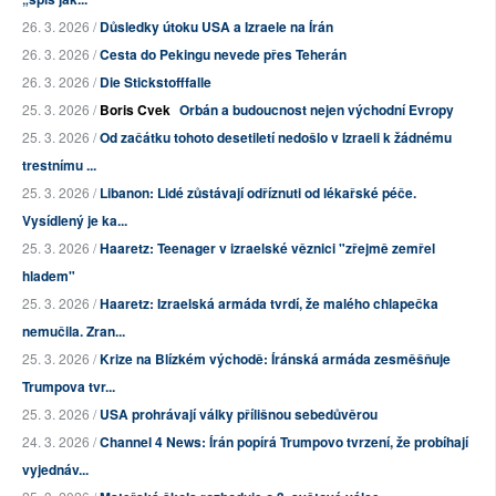
26. 3. 2026 /
Důsledky útoku USA a Izraele na Írán
26. 3. 2026 /
Cesta do Pekingu nevede přes Teherán
26. 3. 2026 /
Die Stickstofffalle
25. 3. 2026 /
Boris Cvek
Orbán a budoucnost nejen východní Evropy
25. 3. 2026 /
Od začátku tohoto desetiletí nedošlo v Izraeli k žádnému
trestnímu ...
25. 3. 2026 /
Libanon: Lidé zůstávají odříznuti od lékařské péče.
Vysídlený je ka...
25. 3. 2026 /
Haaretz: Teenager v izraelské věznici "zřejmě zemřel
hladem"
25. 3. 2026 /
Haaretz: Izraelská armáda tvrdí, že malého chlapečka
nemučila. Zran...
25. 3. 2026 /
Krize na Blízkém východě: Íránská armáda zesměšňuje
Trumpova tvr...
25. 3. 2026 /
USA prohrávají války přílišnou sebedůvěrou
24. 3. 2026 /
Channel 4 News: Írán popírá Trumpovo tvrzení, že probíhají
vyjednáv...