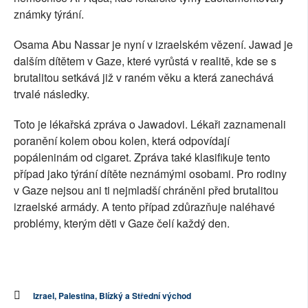
známky týrání.
Osama Abu Nassar je nyní v izraelském vězení. Jawad je
dalším dítětem v Gaze, které vyrůstá v realitě, kde se s
brutalitou setkává již v raném věku a která zanechává
trvalé následky.
Toto je lékařská zpráva o Jawadovi. Lékaři zaznamenali
poranění kolem obou kolen, která odpovídají
popáleninám od cigaret. Zpráva také klasifikuje tento
případ jako týrání dítěte neznámými osobami. Pro rodiny
v Gaze nejsou ani ti nejmladší chráněni před brutalitou
izraelské armády. A tento případ zdůrazňuje naléhavé
problémy, kterým děti v Gaze čelí každý den.
Izrael, Palestina, Blízký a Střední východ