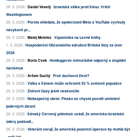
26. 3. 2026 /
Daniel Veselý
Izraelská válka proti Íránu: Vrtěti
Washingtonem
26. 3. 2026 /
Porota shledala, že společnosti Meta a YouTube vyvinuly
návykové pr...
26. 3. 2026 /
Matěj Metelec
Vzpomínka na Levné knihy
1. 3. 2026 /
Hospodaření Občanského sdružení Britské listy za únor
2026
26. 3. 2026 /
Boris Cvek
Heideggerův mimořádně odporný a stupidní
nacismus
26. 3. 2026 /
Arťom Suchý
Proč duchovní život?
26. 3. 2026 /
Válka s Íránem může ochromit 55 % světové populace
26. 3. 2026 /
Zničení Gazy ještě neskončilo
26. 3. 2026 /
Nebezpečný obrat: Finsko se chystá povolit umístění
jaderných zbraní
26. 3. 2026 /
Íránský Červený půlměsíc uvádí, že americko-izraelské
údery poškodi...
26. 3. 2026 /
Veteráni varují, že americká pozemní operace by mohla být
„spíš jak...