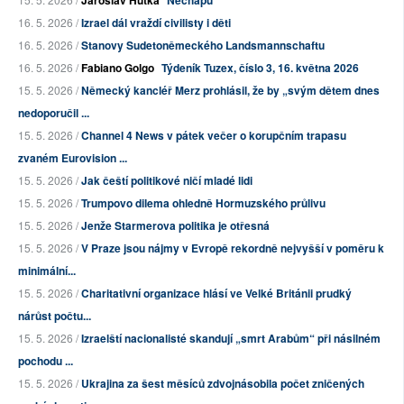
Jaroslav Hutka
Nechápu
16. 5. 2026 /
Izrael dál vraždí civilisty i děti
16. 5. 2026 /
Stanovy Sudetoněmeckého Landsmannschaftu
16. 5. 2026 /
Fabiano Golgo
Týdeník Tuzex, číslo 3, 16. května 2026
15. 5. 2026 /
Německý kancléř Merz prohlásil, že by „svým dětem dnes
nedoporučil ...
15. 5. 2026 /
Channel 4 News v pátek večer o korupčním trapasu
zvaném Eurovision ...
15. 5. 2026 /
Jak čeští politikové ničí mladé lidi
15. 5. 2026 /
Trumpovo dilema ohledně Hormuzského průlivu
15. 5. 2026 /
Jenže Starmerova politika je otřesná
15. 5. 2026 /
V Praze jsou nájmy v Evropě rekordně nejvyšší v poměru k
minimální...
15. 5. 2026 /
Charitativní organizace hlásí ve Velké Británii prudký
nárůst počtu...
15. 5. 2026 /
Izraelští nacionalisté skandují „smrt Arabům“ při násilném
pochodu ...
15. 5. 2026 /
Ukrajina za šest měsíců zdvojnásobila počet zničených