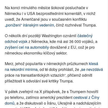
Na konci minulého měsíce šokoval posluchače v
Německu i v USA bezprostředními komentáři, v nichž
uvedl, že Američané jsou v současném konfliktu
„poníženi“ íránským vedením
, čímž rozhněval Trumpa.
O několik dní později Washington oznámil
částečný
odchod vojsk
z Německa, kde má asi 36 000 vojáků, a
zvýšení cel na automobily
dovážené z EU, což je pro
německou ekonomiku klíčový sektor.
Merz, jehož popularita v německých průzkumech
klesá
na rekordní minima
, od té doby prohlásil, že „
se nevzdává
práce na transatlantických vztazích“, přičemž odmítl
příležitosti k odvolání své kritiky Trumpa.
V pátek zveřejnil na X příspěvek, že s Trumpem hovořil
po telefonu, zatímco americký prezident
cestoval z Číny
domů
, a že diskutovali o Íránu, Ukrajině a nadcházejícím