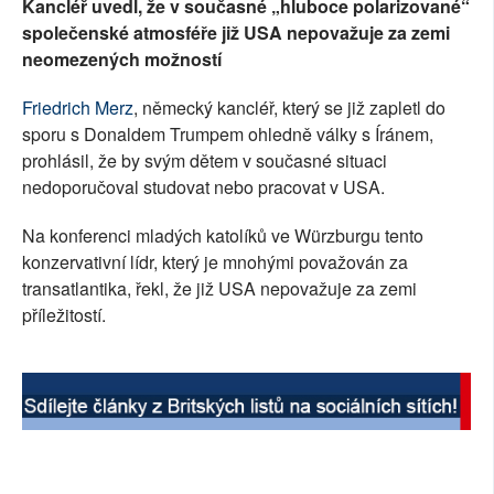
Kancléř uvedl, že v současné „hluboce polarizované“
společenské atmosféře již USA nepovažuje za zemi
neomezených možností
Friedrich Merz
, německý kancléř, který se již zapletl do
sporu s Donaldem Trumpem ohledně války s Íránem,
prohlásil, že by svým dětem v současné situaci
nedoporučoval studovat nebo pracovat v USA.
Na konferenci mladých katolíků ve Würzburgu tento
konzervativní lídr, který je mnohými považován za
transatlantika, řekl, že již USA nepovažuje za zemi
příležitostí.