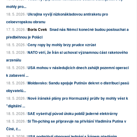
mohly pro...
18. 5. 2026 /
Ukrajina vyvíjí nízkonákladovou antiraketu pro
celoevropskou obranu
17. 5. 2026 /
Boris Cvek
Snad nás Němci konečně budou poslouchat a
předběhnou je Poláci
18. 5. 2026 /
Ceny ropy by mohly brzy prudce vzrůst
18. 5. 2026 /
NATO věří, že Írán si uchoval významnou část raketového
arzenálu
18. 5. 2026 /
USA mohou v následujících dnech zahájit pozemní operaci
k zabavení ...
18. 5. 2026 /
Moldavsko: Sandu spojuje Putinův dekret o distribuci pasů
obyvatelů...
18. 5. 2026 /
Nové íránské plány pro Hormuzský průliv by mohly vést k
"digitální ...
18. 5. 2026 /
SAE vyšetřují původ útoku poblíž jaderné elektrárny
18. 5. 2026 /
Si Ťin-pching se připravuje na přivítání Vladimíra Putina v
Číně, č...
18. 5. 2026 /
USA podmiňují obnovení jednání s Íránem předáním