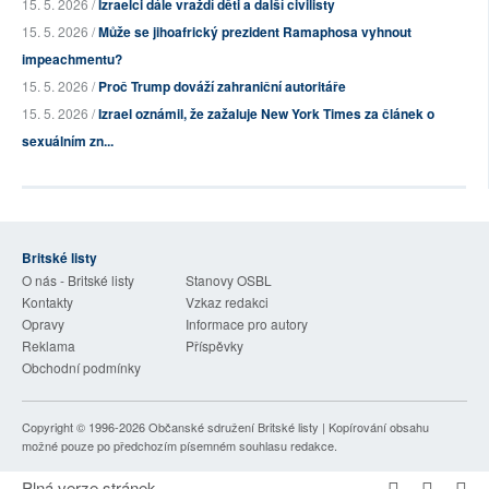
15. 5. 2026 /
Izraelci dále vraždí děti a další civilisty
15. 5. 2026 /
Může se jihoafrický prezident Ramaphosa vyhnout
impeachmentu?
15. 5. 2026 /
Proč Trump dováží zahraniční autoritáře
15. 5. 2026 /
Izrael oznámil, že zažaluje New York Times za článek o
sexuálním zn...
Britské listy
O nás - Britské listy
Stanovy OSBL
Kontakty
Vzkaz redakci
Opravy
Informace pro autory
Reklama
Příspěvky
Obchodní podmínky
Copyright © 1996-2026
Občanské sdružení Britské listy
| Kopírování obsahu
možné pouze po předchozím písemném souhlasu redakce.
Plná verze stránek