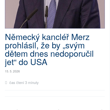
SOCIÁLNÍ SÍTĚ
RUBRIKY
PLNÁ VERZE STRÁNEK
Německý kancléř Merz
prohlásil, že by „svým
dětem dnes nedoporučil
jet“ do USA
15. 5. 2026
čas čtení 3 minuty