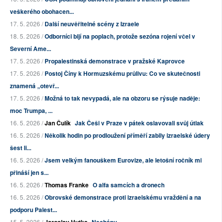
veškerého obohacen...
17. 5. 2026 /
Další neuvěřitelné scény z Izraele
18. 5. 2026 /
Odborníci bijí na poplach, protože sezóna rojení včel v
Severní Ame...
17. 5. 2026 /
Propalestinská demonstrace v pražské Kaprovce
17. 5. 2026 /
Postoj Číny k Hormuzskému průlivu: Co ve skutečnosti
znamená „otevř...
17. 5. 2026 /
Možná to tak nevypadá, ale na obzoru se rýsuje naděje:
moc Trumpa, ...
16. 5. 2026 /
Jan Čulík
Jak Češi v Praze v pátek oslavovali svůj útlak
16. 5. 2026 /
Několik hodin po prodloužení příměří zabily izraelské údery
šest li...
16. 5. 2026 /
Jsem velkým fanouškem Eurovize, ale letošní ročník mi
přináší jen s...
16. 5. 2026 /
Thomas Franke
O alfa samcích a dronech
16. 5. 2026 /
Obrovské demonstrace proti izraelskému vraždění a na
podporu Palest...
15. 5. 2026 /