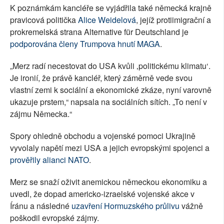
K poznámkám kancléře se vyjádřila také německá krajně
pravicová politička
Alice Weidelová
, jejíž protiimigrační a
prokremelská strana Alternative für Deutschland je
podporována členy Trumpova hnutí MAGA
.
„Merz radí necestovat do USA kvůli ‚politickému klimatu‘.
Je ironií, že právě kancléř, který záměrně vede svou
vlastní zemi k sociální a ekonomické zkáze, nyní varovně
ukazuje prstem,“ napsala na sociálních sítích. „To není v
zájmu Německa.“
Spory ohledně obchodu a vojenské pomoci Ukrajině
vyvolaly napětí mezi USA a jejich evropskými spojenci a
prověřily alianci NATO
.
Merz se snaží oživit anemickou německou ekonomiku a
uvedl, že dopad americko-izraelské vojenské akce v
Íránu a následné
uzavření Hormuzského průlivu
vážně
poškodil evropské zájmy.