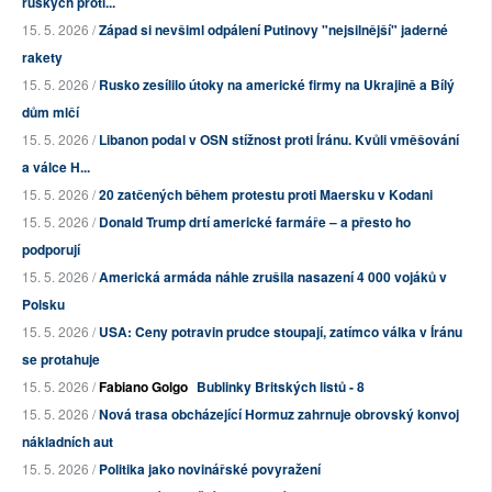
ruských proti...
15. 5. 2026 /
Západ si nevšiml odpálení Putinovy "nejsilnější" jaderné
rakety
15. 5. 2026 /
Rusko zesílilo útoky na americké firmy na Ukrajině a Bílý
dům mlčí
15. 5. 2026 /
Libanon podal v OSN stížnost proti Íránu. Kvůli vměšování
a válce H...
15. 5. 2026 /
20 zatčených během protestu proti Maersku v Kodani
15. 5. 2026 /
Donald Trump drtí americké farmáře – a přesto ho
podporují
15. 5. 2026 /
Americká armáda náhle zrušila nasazení 4 000 vojáků v
Polsku
15. 5. 2026 /
USA: Ceny potravin prudce stoupají, zatímco válka v Íránu
se protahuje
15. 5. 2026 /
Fabiano Golgo
Bublinky Britských listů - 8
15. 5. 2026 /
Nová trasa obcházející Hormuz zahrnuje obrovský konvoj
nákladních aut
15. 5. 2026 /
Politika jako novinářské povyražení