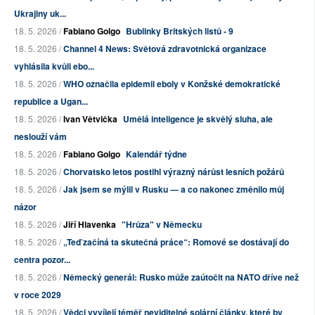
Ukrajiny uk...
18. 5. 2026 /
Fabiano Golgo
Bublinky Britských listů - 9
18. 5. 2026 /
Channel 4 News: Světová zdravotnická organizace
vyhlásila kvůli ebo...
18. 5. 2026 /
WHO označila epidemii eboly v Konžské demokratické
republice a Ugan...
18. 5. 2026 /
Ivan Větvička
Umělá inteligence je skvělý sluha, ale
neslouží vám
18. 5. 2026 /
Fabiano Golgo
Kalendář týdne
18. 5. 2026 /
Chorvatsko letos postihl výrazný nárůst lesních požárů
18. 5. 2026 /
Jak jsem se mýlil v Rusku — a co nakonec změnilo můj
názor
18. 5. 2026 /
Jiří Hlavenka
"Hrůza" v Německu
18. 5. 2026 /
„Teď začíná ta skutečná práce“: Romové se dostávají do
centra pozor...
18. 5. 2026 /
Německý generál: Rusko může zaútočit na NATO dříve než
v roce 2029
18. 5. 2026 /
Vědci vyvíjejí téměř neviditelné solární články, které by