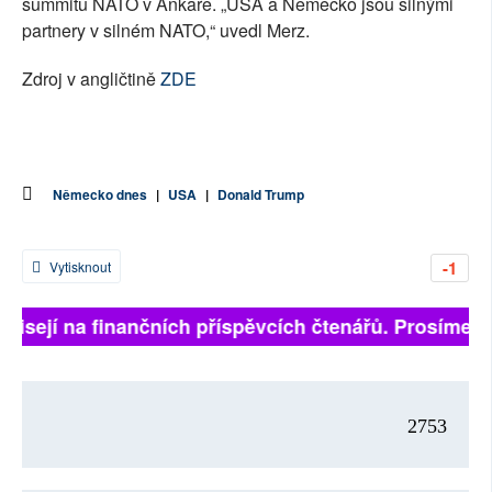
summitu NATO v Ankaře. „USA a Německo jsou silnými
partnery v silném NATO,“ uvedl Merz.
Zdroj v angličtině
ZDE
Německo dnes
|
USA
|
Donald Trump
-1
Vytisknout
visejí na finančních příspěvcích čtenářů. Prosíme, př
2753