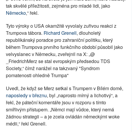
tak skvělé příležitosti, zejména pro mladé lidi, jako
Německo
,“ řekl.
Tyto výroky o USA okamžitě vyvolaly zuřivou reakci z
Trumpova tábora.
Richard Grenell
, dlouholetý
republikánský poradce pro zahraniční politiku, který
během Trumpova prvního funkčního období působil jako
velvyslanec v Německu, zveřejnil na X: „@
_FriedrichMerz se stal evropským předsedou TDS
Society,“ čímž narážel na takzvaný "Syndrom
pomatenosti ohledně Trumpa"
Uvedl, že když se Merz setkal s Trumpem v Bílém domě,
naposledy v březnu
, byl „naprosto mírný a lichotivý“, a
řekl, že páteční komentáře jsou v rozporu s tímto
smířlivým přístupem. „Němci mají vůdce, který nemá
žádnou strategii – a je zcela ovládán německými woke
médii,“ řekl Grenell.