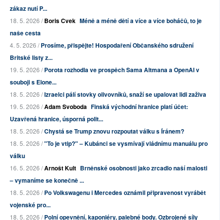
zákaz nutí P...
18. 5. 2026 /
Boris Cvek
Méně a méně dětí a více a více boháčů, to je
naše cesta
4. 5. 2026 /
Prosíme, přispějte! Hospodaření Občanského sdružení
Britské listy z...
19. 5. 2026 /
Porota rozhodla ve prospěch Sama Altmana a OpenAI v
souboji s Elone...
18. 5. 2026 /
Izraelci pálí stovky olivovníků, snaží se upalovat lidi zaživa
19. 5. 2026 /
Adam Svoboda
Finská východní hranice platí účet:
Uzavřená hranice, úsporná polit...
18. 5. 2026 /
Chystá se Trump znovu rozpoutat válku s Íránem?
18. 5. 2026 /
"To je vtip?" – Kubánci se vysmívají vládnímu manuálu pro
válku
16. 5. 2026 /
Arnošt Kult
Brněnské osobnosti jako zrcadlo naší malosti
– vymaníme se konečně ...
18. 5. 2026 /
Po Volkswagenu i Mercedes oznámil připravenost vyrábět
vojenské pro...
18. 5. 2026 /
Polní opevnění, kaponiéry, palebné body. Ozbrojené síly