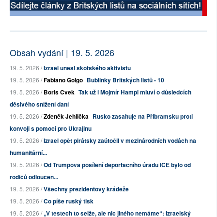
Obsah vydání | 19. 5. 2026
19. 5. 2026 /
Izrael unesl skotského aktivistu
19. 5. 2026 /
Fabiano Golgo
Bublinky Britských listů - 10
19. 5. 2026 /
Boris Cvek
Tak už i Mojmír Hampl mluví o důsledcích
děsivého snížení daní
19. 5. 2026 /
Zdeněk Jehlička
Rusko zasahuje na Příbramsku proti
konvoji s pomocí pro Ukrajinu
19. 5. 2026 /
Izrael opět pirátsky zaútočil v mezinárodních vodách na
humanitární...
19. 5. 2026 /
Od Trumpova posílení deportačního úřadu ICE bylo od
rodičů odloučen...
19. 5. 2026 /
Všechny prezidentovy krádeže
19. 5. 2026 /
Co píše ruský tisk
19. 5. 2026 /
„V testech to selže, ale nic jiného nemáme“: izraelský