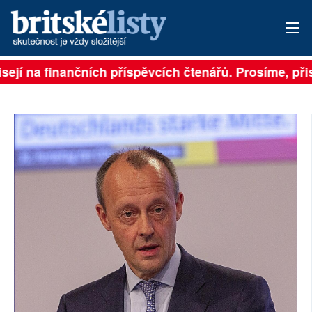
sejí na finančních příspěvcích čtenářů. Prosíme, přisp
PŘIHLÁSIT
AKTUÁLNÍ VYDÁNÍ
ARCHIV
ROZHOVORY
TÉMATA
NEJČTENĚJŠÍ ZA 7 DNÍ
AUTOŘI
PŘÍSPĚVKY NA PROVOZ