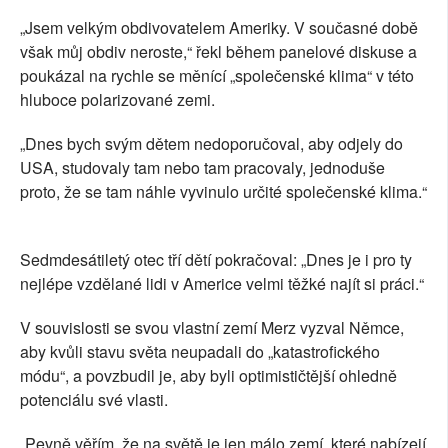
„Jsem velkým obdivovatelem Ameriky. V současné době
však můj obdiv neroste,“ řekl během panelové diskuse a
poukázal na rychle se měnící „společenské klima“ v této
hluboce polarizované zemi.
„Dnes bych svým dětem nedoporučoval, aby odjely do
USA, studovaly tam nebo tam pracovaly, jednoduše
proto, že se tam náhle vyvinulo určité společenské klima.“
Sedmdesátiletý otec tří dětí pokračoval: „Dnes je i pro ty
nejlépe vzdělané lidi v Americe velmi těžké najít si práci.“
V souvislosti se svou vlastní zemí Merz vyzval Němce,
aby kvůli stavu světa neupadali do „katastrofického
módu“, a povzbudil je, aby byli optimističtější ohledně
potenciálu své vlasti.
„Pevně věřím, že na světě je jen málo zemí, které nabízejí