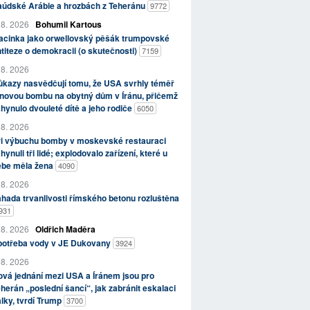
aúdské Arábie a hrozbách z Teheránu
9772
 8. 2026
Bohumil Kartous
acinka jako orwellovský pěšák trumpovské
titeze o demokracii (o skutečnosti)
7159
 8. 2026
kazy nasvědčují tomu, že USA svrhly téměř
novou bombu na obytný dům v Íránu, přičemž
hynulo dvouleté dítě a jeho rodiče
6050
 8. 2026
ři výbuchu bomby v moskevské restauraci
hynuli tři lidé; explodovalo zařízení, které u
ebe měla žena
4090
 8. 2026
hada trvanlivosti římského betonu rozluštěna
931
 8. 2026
Oldřich Maděra
potřeba vody v JE Dukovany
3924
 8. 2026
vá jednání mezi USA a Íránem jsou pro
herán „poslední šancí“, jak zabránit eskalaci
lky, tvrdí Trump
3700