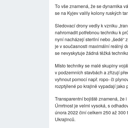
To vše znamená, že se dynamika vál
se na Kyjev valily kolony ruských t
Sledovací drony vedly k vzniku „tran
nahromadit potřebnou techniku k prů
nyní nacházejí sterilní nebo „šedé“ 
je v současnosti maximální reálný d
se nevyskytuje žádná těžká technika
Místo techniky se malé skupiny voják
v podzemních stavbách a zřizují pře
vyhnout pomocí např. ropo- či plyn
rozptýlené po krajině vypadají jak
Transparentní bojiště znamená, že i 
Úmrtnost je velmi vysoká, s odhado
února 2022 činí celkem 250 až 300 ti
Ukrajinců.