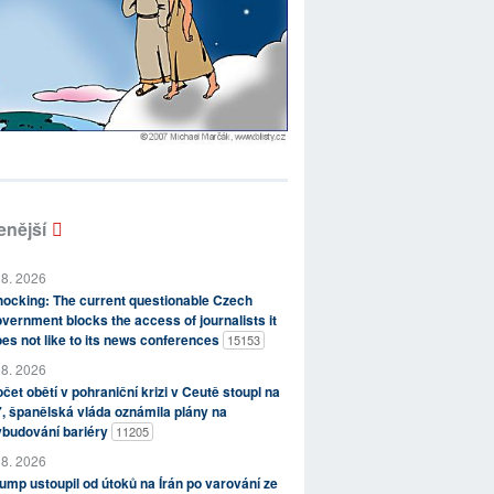
enější
 8. 2026
ocking: The current questionable Czech
vernment blocks the access of journalists it
es not like to its news conferences
15153
 8. 2026
čet obětí v pohraniční krizi v Ceutě stoupl na
, španělská vláda oznámila plány na
ybudování bariéry
11205
 8. 2026
ump ustoupil od útoků na Írán po varování ze