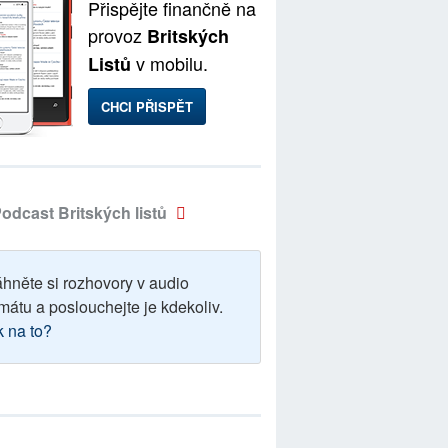
Přispějte finančně na
provoz
Britských
v mobilu.
Listů
CHCI PŘISPĚT
odcast Britských listů
áhněte si rozhovory v audio
mátu a poslouchejte je kdekoliv.
k na to?