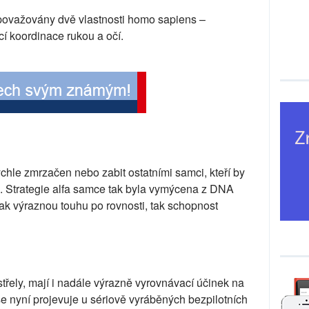
 považovány dvě vlastnosti homo sapiens –
cí koordinace rukou a očí.
ychle zmrzačen nebo zabit ostatními samci, kteří by
ami. Strategie alfa samce tak byla vymýcena z DNA
ak výraznou touhu po rovnosti, tak schopnost
řely, mají i nadále výrazně vyrovnávací účinek na
se nyní projevuje u sériově vyráběných bezpilotních