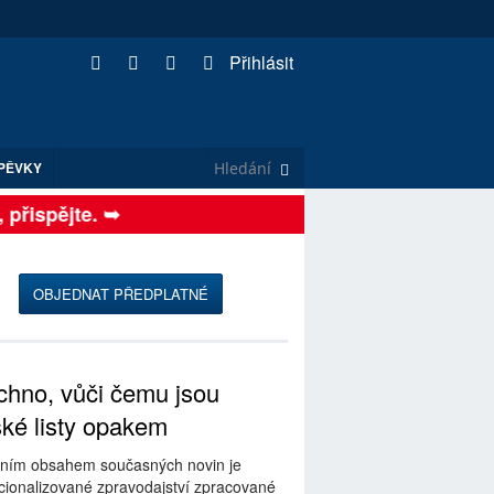
Přihlásit
PĚVKY
ispějte. ➥
OBJEDNAT PŘEDPLATNÉ
hno, vůči čemu jsou
ské listy opakem
ním obsahem současných novin je
ionalizované zpravodajství zpracované