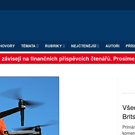
HOVORY
TÉMATA
RUBRIKY
NEJČTENĚJŠÍ
AUTOŘI
PŘÍS
ávisejí na finančních příspěvcích čtenářů. Prosíme, př
Všec
Brit
Primár
komerc