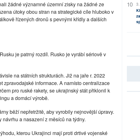
li žádné významné územní zisky na žádné ze
3.
Kl
ázena útoky obou stran na strategické cíle hluboko v
za
álkově řízených dronů s pevnými křídly a dalších
s
usku je patrný rozdíl. Rusko je vyrábí sériově v
isle na státních strukturách. Již na jaře r. 2022
let zpravodajské informace. A namísto centralizace
čem pro ruské rakety, se ukrajinský stát přiklonil k
ingu a domácí výrobě.
árny běží nepřetržitě, aby vyrobily nejnovější úpravy.
ly návrhu a nasazení z měsíců na týdny.
hodu, kterou Ukrajinci mají proti drtivé vojenské