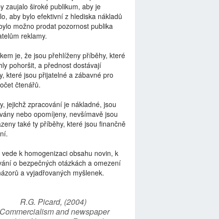
by zaujalo široké publikum, aby je
lo, aby bylo efektivní z hlediska nákladů
bylo možno prodat pozornost publika
telům reklamy.
kem je, že jsou přehlíženy příběhy, které
ly pohoršit, a přednost dostávají
y, které jsou přijatelné a zábavné pro
počet čtenářů.
y, jejichž zpracování je nákladné, jsou
vány nebo opomíjeny, nevšímavě jsou
zeny také ty příběhy, které jsou finančně
ní.
 vede k homogenizaci obsahu novin, k
vání o bezpečných otázkách a omezení
názorů a vyjadřovaných myšlenek.
R.G. Picard, (2004)
“Commercialism and newspaper