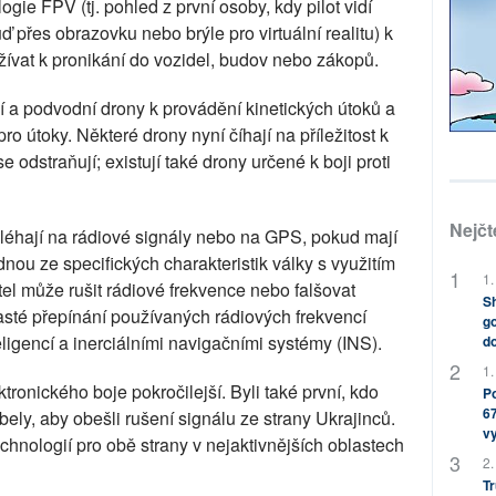
gie FPV (tj. pohled z první osoby, kdy pilot vidí
přes obrazovku nebo brýle pro virtuální realitu) k
ívat k pronikání do vozidel, budov nebo zákopů.
dní a podvodní drony k provádění kinetických útoků a
pro útoky. Některé drony nyní číhají na příležitost k
e odstraňují; existují také drony určené k boji proti
Nejčt
oléhají na rádiové signály nebo na GPS, pokud mají
u ze specifických charakteristik války s využitím
1.
ítel může rušit rádiové frekvence nebo falšovat
Sh
asté přepínání používaných rádiových frekvencí
go
igencí a inerciálními navigačními systémy (INS).
do
1.
tronického boje pokročilejší. Byli také první, kdo
Po
67
bely, aby obešli rušení signálu ze strany Ukrajinců.
v
chnologií pro obě strany v nejaktivnějších oblastech
2.
Tr