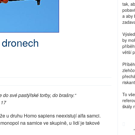
tak, a
pobavi
a aby 
zadava
Výsled
a dronech
by moh
příběh
větší 
Příběh
zlehčo
přechá
riskant
To vše
je do své pastýřské torby, do brašny.“
refero
 17
škály 
 že u druhu Homo sapiens neexistují alfa samci.
 monopol na samice ve skupině, u lidí je takové