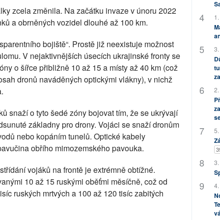
S
ky zcela změnila. Na začátku invaze v únoru 2022
1.
anků a obrněných vozidel dlouhé až 100 km.
M
an
sparentního bojiště“. Prostě již neexistuje možnost
3.
lomu. V nejaktivnějších úsecích ukrajinské fronty se
Dů
zóny o šířce přibližně 10 až 15 a místy až 40 km (což
tu
za
osah dronů naváděných optickými vlákny), v nichž
2.
.
P
za
ů snaží o tyto šedé zóny bojovat tím, že se ukrývají
s
dsunuté základny pro drony. Vojáci se snaží dronům
5.
ovodů nebo kopáním tunelů. Optické kabely
Zá
o pavučina obřího mimozemského pavouka.
3
3.
střídání vojáků na frontě je extrémně obtížné.
S
vanými 10 až 15 ruskými oběťmi měsíčně, což od
4.
síc ruských mrtvých a 100 až 120 tisíc zabitých
No
Te
vá