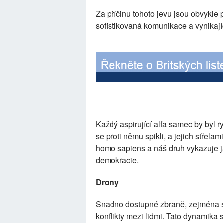
Za příčinu tohoto jevu jsou obvykle
sofistikovaná komunikace a vynikají
Každý aspirující alfa samec by byl r
se proti němu spikli, a jejich střel
homo sapiens a náš druh vykazuje j
demokracie.
Drony
Snadno dostupné zbraně, zejména st
konflikty mezi lidmi. Tato dynamika 