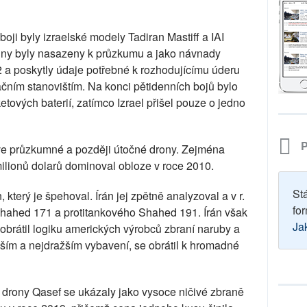
boji byly izraelské modely Tadiran Mastiff a IAI
touny byly nasazeny k průzkumu a jako návnady
 a poskytly údaje potřebné k rozhodujícímu úderu
čním stanovištím. Na konci pětidenních bojů bylo
etových baterií, zatímco Izrael přišel pouze o jedno
P
rve průzkumné a později útočné drony. Zejména
ilionů dolarů dominoval obloze v roce 2010.
St
 který je špehoval. Írán jej zpětně analyzoval a v r.
for
hahed 171 a protitankového Shahed 191. Írán však
Ja
brátil logiku amerických výrobců zbraní naruby a
ším a nejdražším vybavení, se obrátil k hromadné
drony Qasef se ukázaly jako vysoce ničivé zbraně