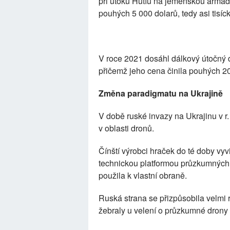
při útoku Hútíů na jemenskou armád
pouhých 5 000 dolarů, tedy asi tisíc
V roce 2021 dosáhl dálkový útočný 
přičemž jeho cena činila pouhých 20
Změna paradigmatu na Ukrajině
V době ruské invazy na Ukrajinu v r
v oblasti dronů.
Čínští výrobci hraček do té doby vyv
technickou platformou průzkumných 
použila k vlastní obraně.
Ruská strana se přizpůsobila velmi r
žebraly u velení o průzkumné drony a