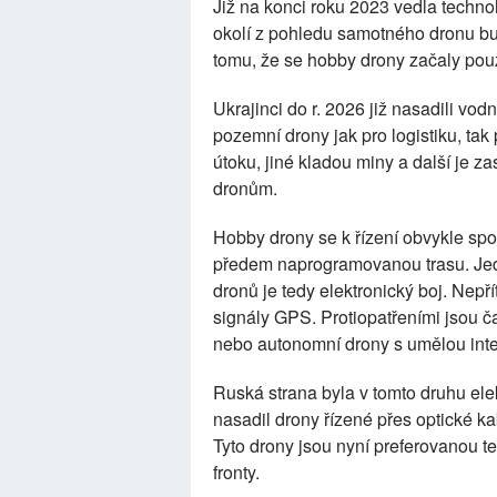
Již na konci roku 2023 vedla technolo
okolí z pohledu samotného dronu buď 
tomu, že se hobby drony začaly použ
Ukrajinci do r. 2026 již nasadili vo
pozemní drony jak pro logistiku, tak 
útoku, jiné kladou miny a další je zas
dronům.
Hobby drony se k řízení obvykle sp
předem naprogramovanou trasu. Jedno
dronů je tedy elektronický boj. Nepř
signály GPS. Protiopatřeními jsou č
nebo autonomní drony s umělou intel
Ruská strana byla v tomto druhu elek
nasadil drony řízené přes optické ka
Tyto drony jsou nyní preferovanou te
fronty.