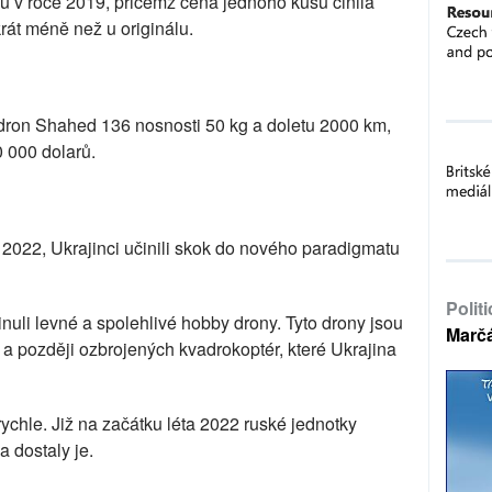
u v roce 2019, přičemž cena jednoho kusu činila
krát méně než u originálu.
dron Shahed 136 nosnosti 50 kg a doletu 2000 km,
 000 dolarů.
. 2022, Ukrajinci učinili skok do nového paradigmatu
Polit
inuli levné a spolehlivé hobby drony. Tyto drony jsou
Marč
a později ozbrojených kvadrokoptér, které Ukrajina
ychle. Již na začátku léta 2022 ruské jednotky
 dostaly je.