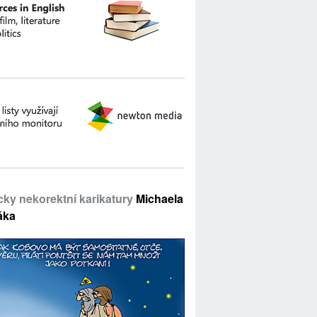
icky nekorektní karikatury
Michaela
áka