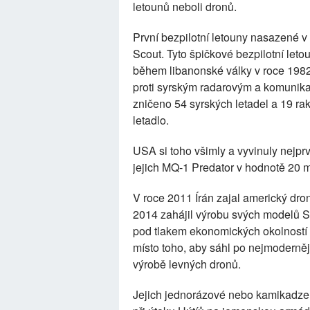
letounů neboli dronů.
První bezpilotní letouny nasazené v 
Scout. Tyto špičkové bezpilotní le
během libanonské války v roce 1982
proti syrským radarovým a komunika
zničeno 54 syrských letadel a 19 rak
letadlo.
USA si toho všimly a vyvinuly nejp
jejich MQ-1 Predator v hodnotě 20 m
V roce 2011 Írán zajal americký dron,
2014 zahájil výrobu svých modelů S
pod tlakem ekonomických okolností o
místo toho, aby sáhl po nejmoderněj
výrobě levných dronů.
Jejich jednorázové nebo kamikadze 