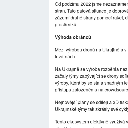
Od podzimu 2022 jsme nezaznamena
stran. Tato patová situace je doprov
zázemí druhé strany pomocí raket, d
prostředků.
Výhoda obránců
Mezi výrobou dronů na Ukrajině a v R
továrnách.
Na Ukrajině se výroba rozběhla nezáv
začaly týmy zabývající se drony sdí
výroby, která by se stala snadným ter
přístupu založenému na crowdsourc
Nejnovější plány se sdílejí a 3D tisk
Ukrajinské týmy tak zkrátily své cyk
Tento ekosystém efektivně využívá vý