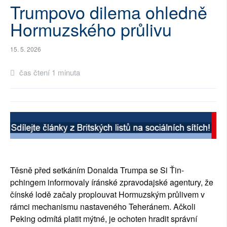
Trumpovo dilema ohledně
SOCIÁLNÍ SÍTĚ
Hormuzského průlivu
RUBRIKY
15. 5. 2026
PLNÁ VERZE STRÁNEK
čas čtení 1 minuta
Těsně před setkáním Donalda Trumpa se Si Ťin-
pchingem informovaly íránské zpravodajské agentury, že
čínské lodě začaly proplouvat Hormuzským průlivem v
rámci mechanismu nastaveného Teheránem. Ačkoli
Peking odmítá platit mýtné, je ochoten hradit správní