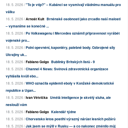
18. 5. 2026 /
"To je vtip?" – Kubánci se vysmívají vládnímu manuálu pro
válku
16. 5. 2026 /
Arnošt Kult
Brněnské osobnosti jako zrcadlo naší malosti
– vymaníme se konečně ...
18. 5. 2026 /
Po Volkswagenu i Mercedes oznámil připravenost vyrábět
vojenské pro...
18. 5. 2026 /
Polní opevnění, kaponiéry, palebné body. Ozbrojené síly
Ukrajiny uk...
18. 5. 2026 /
Fabiano Golgo
Bublinky Britských listů - 9
18. 5. 2026 /
Channel 4 News: Světová zdravotnická organizace
vyhlásila kvůli ebo...
18. 5. 2026 /
WHO označila epidemii eboly v Konžské demokratické
republice a Ugan...
18. 5. 2026 /
Ivan Větvička
Umělá inteligence je skvělý sluha, ale
neslouží vám
18. 5. 2026 /
Fabiano Golgo
Kalendář týdne
18. 5. 2026 /
Chorvatsko letos postihl výrazný nárůst lesních požárů
18. 5. 2026 /
Jak jsem se mýlil v Rusku — a co nakonec změnilo můj