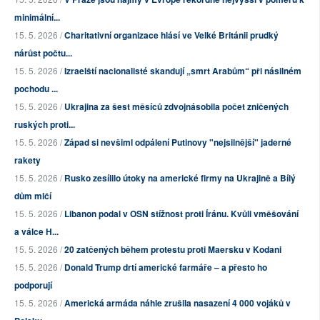
minimální...
15. 5. 2026 /
Charitativní organizace hlásí ve Velké Británii prudký
nárůst počtu...
15. 5. 2026 /
Izraelští nacionalisté skandují „smrt Arabům“ při násilném
pochodu ...
15. 5. 2026 /
Ukrajina za šest měsíců zdvojnásobila počet zničených
ruských proti...
15. 5. 2026 /
Západ si nevšiml odpálení Putinovy "nejsilnější" jaderné
rakety
15. 5. 2026 /
Rusko zesílilo útoky na americké firmy na Ukrajině a Bílý
dům mlčí
15. 5. 2026 /
Libanon podal v OSN stížnost proti Íránu. Kvůli vměšování
a válce H...
15. 5. 2026 /
20 zatčených během protestu proti Maersku v Kodani
15. 5. 2026 /
Donald Trump drtí americké farmáře – a přesto ho
podporují
15. 5. 2026 /
Americká armáda náhle zrušila nasazení 4 000 vojáků v