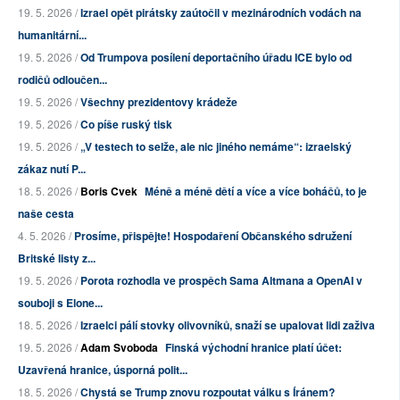
19. 5. 2026 /
Izrael opět pirátsky zaútočil v mezinárodních vodách na
humanitární...
19. 5. 2026 /
Od Trumpova posílení deportačního úřadu ICE bylo od
rodičů odloučen...
19. 5. 2026 /
Všechny prezidentovy krádeže
19. 5. 2026 /
Co píše ruský tisk
19. 5. 2026 /
„V testech to selže, ale nic jiného nemáme“: izraelský
zákaz nutí P...
18. 5. 2026 /
Boris Cvek
Méně a méně dětí a více a více boháčů, to je
naše cesta
4. 5. 2026 /
Prosíme, přispějte! Hospodaření Občanského sdružení
Britské listy z...
19. 5. 2026 /
Porota rozhodla ve prospěch Sama Altmana a OpenAI v
souboji s Elone...
18. 5. 2026 /
Izraelci pálí stovky olivovníků, snaží se upalovat lidi zaživa
19. 5. 2026 /
Adam Svoboda
Finská východní hranice platí účet:
Uzavřená hranice, úsporná polit...
18. 5. 2026 /
Chystá se Trump znovu rozpoutat válku s Íránem?