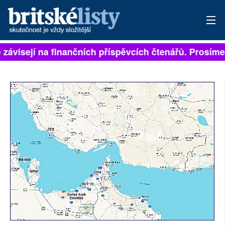
 závisejí na finančních příspěvcích čtenářů. Prosíme, 
PŘIHLÁSIT
AKTUÁLNÍ VYDÁNÍ
ARCHIV
ROZHOVORY
TÉMATA
NEJČTENĚJŠÍ ZA 7 DNÍ
AUTOŘI
PŘÍSPĚVKY NA PROVOZ