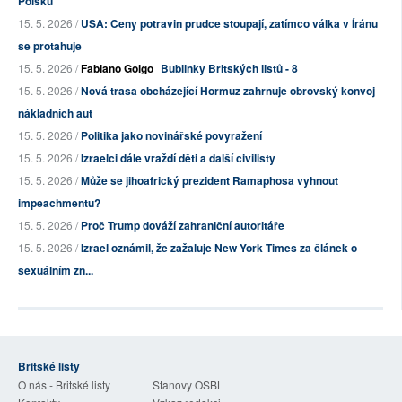
Polsku
15. 5. 2026 /
USA: Ceny potravin prudce stoupají, zatímco válka v Íránu
se protahuje
15. 5. 2026 /
Fabiano Golgo
Bublinky Britských listů - 8
15. 5. 2026 /
Nová trasa obcházející Hormuz zahrnuje obrovský konvoj
nákladních aut
15. 5. 2026 /
Politika jako novinářské povyražení
15. 5. 2026 /
Izraelci dále vraždí děti a další civilisty
15. 5. 2026 /
Může se jihoafrický prezident Ramaphosa vyhnout
impeachmentu?
15. 5. 2026 /
Proč Trump dováží zahraniční autoritáře
15. 5. 2026 /
Izrael oznámil, že zažaluje New York Times za článek o
sexuálním zn...
Britské listy
O nás - Britské listy
Stanovy OSBL