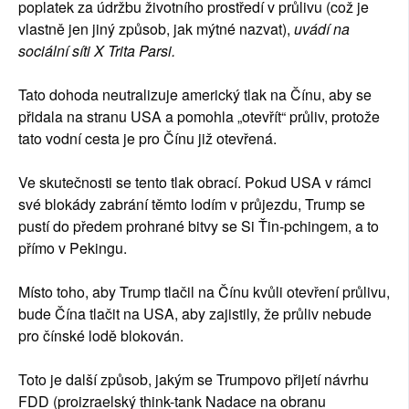
poplatek za údržbu životního prostředí v průlivu (což je
vlastně jen jiný způsob, jak mýtné nazvat),
uvádí na
sociální síti X Trita Parsi.
Tato dohoda neutralizuje americký tlak na Čínu, aby se
přidala na stranu USA a pomohla „otevřít“ průliv, protože
tato vodní cesta je pro Čínu již otevřená.
Ve skutečnosti se tento tlak obrací. Pokud USA v rámci
své blokády zabrání těmto lodím v průjezdu, Trump se
pustí do předem prohrané bitvy se Si Ťin-pchingem, a to
přímo v Pekingu.
Místo toho, aby Trump tlačil na Čínu kvůli otevření průlivu,
bude Čína tlačit na USA, aby zajistily, že průliv nebude
pro čínské lodě blokován.
Toto je další způsob, jakým se Trumpovo přijetí návrhu
FDD (proizraelský think-tank Nadace na obranu