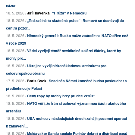
názor
18. 5. 2026 /
Jiří Hlavenka
"Hrůza" v Německu
18. 5. 2026 /
„Teď začíná ta skutečná práce“: Romové se dostávají do
centra pozor...
18. 5. 2026 /
Německý generál: Rusko může zaútočit na NATO dříve než
v roce 2029
18. 5. 2026 /
Vědci vyvíjejí téměř neviditelné solární články, které by
mohly pro...
18. 5. 2026 /
Ukrajina vyvíjí nízkonákladovou antiraketu pro
celoevropskou obranu
17. 5. 2026 /
Boris Cvek
Snad nás Němci konečně budou poslouchat a
předběhnou je Poláci
18. 5. 2026 /
Ceny ropy by mohly brzy prudce vzrůst
18. 5. 2026 /
NATO věří, že Írán si uchoval významnou část raketového
arzenálu
18. 5. 2026 /
USA mohou v následujících dnech zahájit pozemní operaci
k zabavení ...
18. 5. 2026 /
Moldavsko: Sandu spojuje Putinův dekret o distribuci pasů