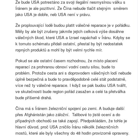
Že bude USA potrestáno za svoji ilegální nesmyslnou válku s
Íránem je ale pozitivní. Že Čína nebude tlačit stejným směrem
jako USA je dobře, neb USA není v právu.
Že proplouvající lodě budou platit válečné reparace je v pořádku.
Měly by ale být zrušeny jakmile jejich celková výše dosáhne
válečných škod, které USA a Izrael napáchali v Íránu. Kdyby se
k tomuto schématu přidali ostatní, přestal by být nedostatek
ropných produktů a mohl by být velmi rychle mír.
Pokud se ale ostatní časem rozhodnou, že místo placení
reparací za prohranou obnoví vodní cestu silou, bude to
problém. Protože cesta ani s doprovodem válečných lodí nebude
úplně bezpečná a bude to pravděpodobně celé stát podstatně,
více než ty válečné reparace. I když se pak budou USA tvářit,
ve skutečnosti bude region pořád zasažen a celé ta přetvářka
bude příšerně drahá.
Čína má s Íránem železniční spojení po zemi. A buduje další
přes Afghánistán jako záložní. Talibové to jistě ocení a do
případných obchodů se také zapojí. Předpokládám, že tohle je
hlavní důvod, proč USA zničilo Íránu několik železničních
mostů, které ale byly všechny do 48 hodin provizorně opraveny.