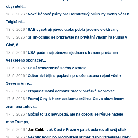
obyvatelů...
18. 5. 2026 /
Nové íránské plány pro Hormuzský průliv by mohly vést k
"digitální ...
18. 5. 2026 /
SAE vyšetřují původ útoku poblíž jaderné elektrárny
18. 5. 2026 /
Si Ťin-pching se připravuje na přivítání Vladimíra Putina v
Číně, č...
18. 5. 2026 /
USA podmiňují obnovení jednání s Íránem předáním
veškerého obohacen...
17. 5. 2026 /
Další neuvěřitelné scény z Izraele
18. 5. 2026 /
Odborníci bijí na poplach, protože sezóna rojení včel v
Severní Ame...
17. 5. 2026 /
Propalestinská demonstrace v pražské Kaprovce
17. 5. 2026 /
Postoj Číny k Hormuzskému průlivu: Co ve skutečnosti
znamená „otevř...
17. 5. 2026 /
Možná to tak nevypadá, ale na obzoru se rýsuje naděje:
moc Trumpa, ...
16. 5. 2026 /
Jan Čulík
Jak Češi v Praze v pátek oslavovali svůj útlak
16. 5. 2026 /
Několik hodin po prodloužení příměří zabily izraelské údery