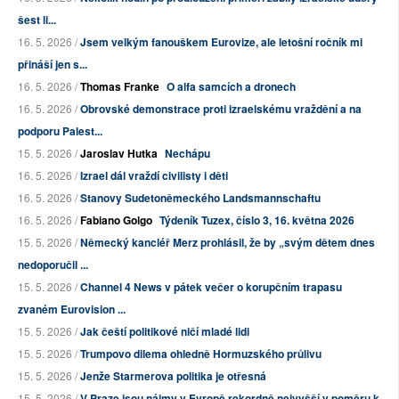
šest li...
16. 5. 2026 /
Jsem velkým fanouškem Eurovize, ale letošní ročník mi
přináší jen s...
16. 5. 2026 /
Thomas Franke
O alfa samcích a dronech
16. 5. 2026 /
Obrovské demonstrace proti izraelskému vraždění a na
podporu Palest...
15. 5. 2026 /
Jaroslav Hutka
Nechápu
16. 5. 2026 /
Izrael dál vraždí civilisty i děti
16. 5. 2026 /
Stanovy Sudetoněmeckého Landsmannschaftu
16. 5. 2026 /
Fabiano Golgo
Týdeník Tuzex, číslo 3, 16. května 2026
15. 5. 2026 /
Německý kancléř Merz prohlásil, že by „svým dětem dnes
nedoporučil ...
15. 5. 2026 /
Channel 4 News v pátek večer o korupčním trapasu
zvaném Eurovision ...
15. 5. 2026 /
Jak čeští politikové ničí mladé lidi
15. 5. 2026 /
Trumpovo dilema ohledně Hormuzského průlivu
15. 5. 2026 /
Jenže Starmerova politika je otřesná
15. 5. 2026 /
V Praze jsou nájmy v Evropě rekordně nejvyšší v poměru k