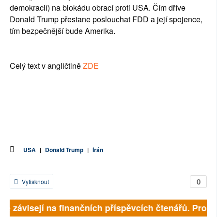
demokracií) na blokádu obrací proti USA. Čím dříve
Donald Trump přestane poslouchat FDD a její spojence,
tím bezpečnější bude Amerika.
Celý text v angličtině
ZDE
USA
|
Donald Trump
|
Írán
0
Vytisknout
ně závisejí na finančních příspěvcích čtenářů. Prosím