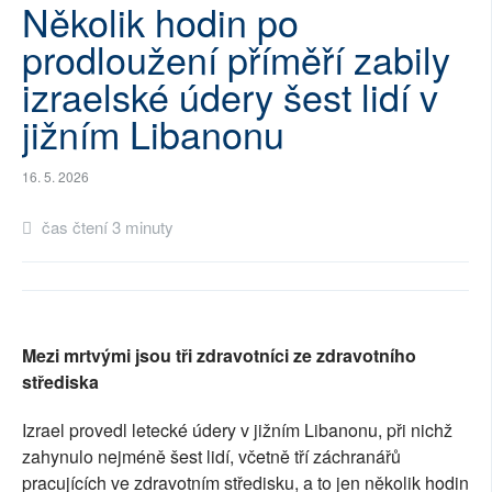
Několik hodin po
SOCIÁLNÍ SÍTĚ
prodloužení příměří zabily
RUBRIKY
izraelské údery šest lidí v
jižním Libanonu
PLNÁ VERZE STRÁNEK
16. 5. 2026
čas čtení 3 minuty
Mezi mrtvými jsou tři zdravotníci ze zdravotního
střediska
Izrael provedl letecké údery v jižním Libanonu, při nichž
zahynulo nejméně šest lidí, včetně tří záchranářů
pracujících ve zdravotním středisku, a to jen několik hodin