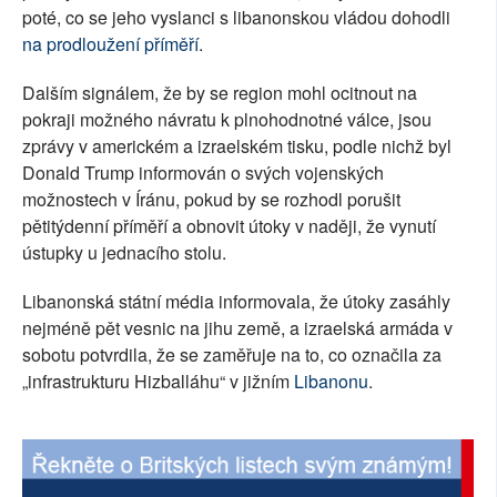
poté, co se jeho vyslanci s libanonskou vládou dohodli
na prodloužení příměří
.
Dalším signálem, že by se region mohl ocitnout na
pokraji možného návratu k plnohodnotné válce, jsou
zprávy v americkém a izraelském tisku, podle nichž byl
Donald Trump informován o svých vojenských
možnostech v Íránu, pokud by se rozhodl porušit
pětitýdenní příměří a obnovit útoky v naději, že vynutí
ústupky u jednacího stolu.
Libanonská státní média informovala, že útoky zasáhly
nejméně pět vesnic na jihu země, a izraelská armáda v
sobotu potvrdila, že se zaměřuje na to, co označila za
„infrastrukturu Hizballáhu“ v jižním
Libanonu
.