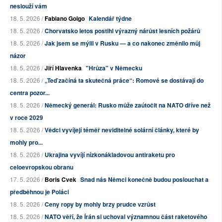
neslouží vám
18. 5. 2026 /
Fabiano Golgo
Kalendář týdne
18. 5. 2026 /
Chorvatsko letos postihl výrazný nárůst lesních požárů
18. 5. 2026 /
Jak jsem se mýlil v Rusku — a co nakonec změnilo můj
názor
18. 5. 2026 /
Jiří Hlavenka
"Hrůza" v Německu
18. 5. 2026 /
„Teď začíná ta skutečná práce“: Romové se dostávají do
centra pozor...
18. 5. 2026 /
Německý generál: Rusko může zaútočit na NATO dříve než
v roce 2029
18. 5. 2026 /
Vědci vyvíjejí téměř neviditelné solární články, které by
mohly pro...
18. 5. 2026 /
Ukrajina vyvíjí nízkonákladovou antiraketu pro
celoevropskou obranu
17. 5. 2026 /
Boris Cvek
Snad nás Němci konečně budou poslouchat a
předběhnou je Poláci
18. 5. 2026 /
Ceny ropy by mohly brzy prudce vzrůst
18. 5. 2026 /
NATO věří, že Írán si uchoval významnou část raketového