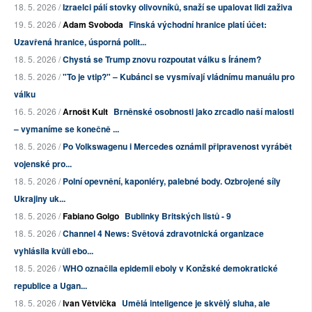
18. 5. 2026 /
Izraelci pálí stovky olivovníků, snaží se upalovat lidi zaživa
19. 5. 2026 /
Adam Svoboda
Finská východní hranice platí účet:
Uzavřená hranice, úsporná polit...
18. 5. 2026 /
Chystá se Trump znovu rozpoutat válku s Íránem?
18. 5. 2026 /
"To je vtip?" – Kubánci se vysmívají vládnímu manuálu pro
válku
16. 5. 2026 /
Arnošt Kult
Brněnské osobnosti jako zrcadlo naší malosti
– vymaníme se konečně ...
18. 5. 2026 /
Po Volkswagenu i Mercedes oznámil připravenost vyrábět
vojenské pro...
18. 5. 2026 /
Polní opevnění, kaponiéry, palebné body. Ozbrojené síly
Ukrajiny uk...
18. 5. 2026 /
Fabiano Golgo
Bublinky Britských listů - 9
18. 5. 2026 /
Channel 4 News: Světová zdravotnická organizace
vyhlásila kvůli ebo...
18. 5. 2026 /
WHO označila epidemii eboly v Konžské demokratické
republice a Ugan...
18. 5. 2026 /
Ivan Větvička
Umělá inteligence je skvělý sluha, ale