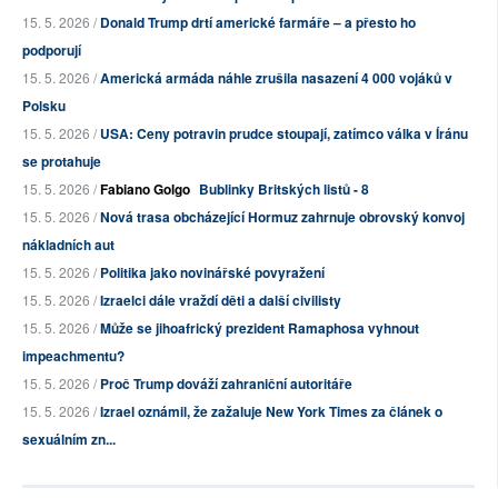
15. 5. 2026 /
Donald Trump drtí americké farmáře – a přesto ho
podporují
15. 5. 2026 /
Americká armáda náhle zrušila nasazení 4 000 vojáků v
Polsku
15. 5. 2026 /
USA: Ceny potravin prudce stoupají, zatímco válka v Íránu
se protahuje
15. 5. 2026 /
Fabiano Golgo
Bublinky Britských listů - 8
15. 5. 2026 /
Nová trasa obcházející Hormuz zahrnuje obrovský konvoj
nákladních aut
15. 5. 2026 /
Politika jako novinářské povyražení
15. 5. 2026 /
Izraelci dále vraždí děti a další civilisty
15. 5. 2026 /
Může se jihoafrický prezident Ramaphosa vyhnout
impeachmentu?
15. 5. 2026 /
Proč Trump dováží zahraniční autoritáře
15. 5. 2026 /
Izrael oznámil, že zažaluje New York Times za článek o
sexuálním zn...