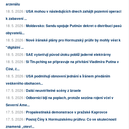
arzenálu
18. 5. 2026 /
USA mohou v následujících dnech zahájit pozemní operaci
k zabavení ...
18. 5. 2026 /
Moldavsko: Sandu spojuje Putinův dekret o distribuci pasů
obyvatelů...
18. 5. 2026 /
Nové íránské plány pro Hormuzský průliv by mohly vést k
"digitální ...
18. 5. 2026 /
SAE vyšetřují původ útoku poblíž jaderné elektrárny
18. 5. 2026 /
Si Ťin-pching se připravuje na přivítání Vladimíra Putina v
Číně, č...
18. 5. 2026 /
USA podmiňují obnovení jednání s Íránem předáním
veškerého obohacen...
17. 5. 2026 /
Další neuvěřitelné scény z Izraele
18. 5. 2026 /
Odborníci bijí na poplach, protože sezóna rojení včel v
Severní Ame...
17. 5. 2026 /
Propalestinská demonstrace v pražské Kaprovce
17. 5. 2026 /
Postoj Číny k Hormuzskému průlivu: Co ve skutečnosti
znamená „otevř...