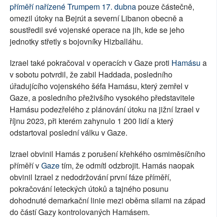
příměří nařízené Trumpem 17. dubna
pouze částečně,
omezil útoky na Bejrút a severní Libanon obecně a
soustředil své vojenské operace na jih, kde se jeho
jednotky střetly s bojovníky Hizballáhu.
Izrael také pokračoval v operacích v Gaze proti
Hamásu
a
v sobotu potvrdil, že zabil Haddada, posledního
úřadujícího vojenského šéfa Hamásu, který zemřel v
Gaze, a posledního přeživšího vysokého představitele
Hamásu podezřelého z plánování útoku na jižní Izrael v
říjnu 2023, při kterém zahynulo 1 200 lidí a který
odstartoval poslední válku v Gaze.
Izrael obvinil Hamás z porušení křehkého osmiměsíčního
příměří v
Gaze
tím, že odmítl odzbrojit. Hamás naopak
obvinil Izrael z nedodržování první fáze příměří,
pokračování leteckých útoků a tajného posunu
dohodnuté demarkační linie mezi oběma silami na západ
do částí Gazy kontrolovaných Hamásem.