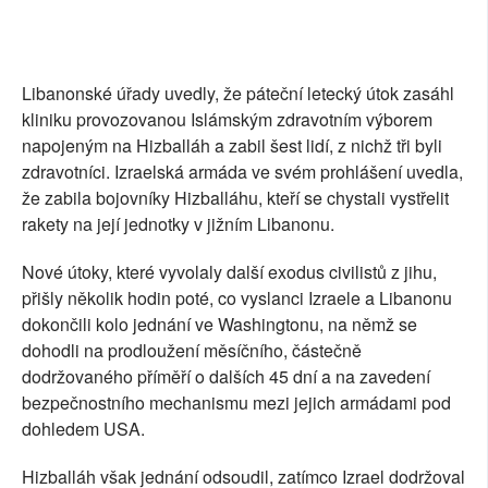
Libanonské úřady uvedly, že páteční letecký útok zasáhl
kliniku provozovanou Islámským zdravotním výborem
napojeným na Hizballáh a zabil šest lidí, z nichž tři byli
zdravotníci. Izraelská armáda ve svém prohlášení uvedla,
že zabila bojovníky Hizballáhu, kteří se chystali vystřelit
rakety na její jednotky v jižním Libanonu.
Nové útoky, které vyvolaly další exodus civilistů z jihu,
přišly několik hodin poté, co vyslanci Izraele a Libanonu
dokončili kolo jednání ve Washingtonu, na němž se
dohodli na prodloužení měsíčního, částečně
dodržovaného příměří o dalších 45 dní a na zavedení
bezpečnostního mechanismu mezi jejich armádami pod
dohledem USA.
Hizballáh však jednání odsoudil, zatímco Izrael dodržoval