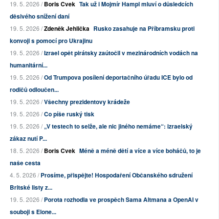
19. 5. 2026 /
Boris Cvek
Tak už i Mojmír Hampl mluví o důsledcích
děsivého snížení daní
19. 5. 2026 /
Zdeněk Jehlička
Rusko zasahuje na Příbramsku proti
konvoji s pomocí pro Ukrajinu
19. 5. 2026 /
Izrael opět pirátsky zaútočil v mezinárodních vodách na
humanitární...
19. 5. 2026 /
Od Trumpova posílení deportačního úřadu ICE bylo od
rodičů odloučen...
19. 5. 2026 /
Všechny prezidentovy krádeže
19. 5. 2026 /
Co píše ruský tisk
19. 5. 2026 /
„V testech to selže, ale nic jiného nemáme“: izraelský
zákaz nutí P...
18. 5. 2026 /
Boris Cvek
Méně a méně dětí a více a více boháčů, to je
naše cesta
4. 5. 2026 /
Prosíme, přispějte! Hospodaření Občanského sdružení
Britské listy z...
19. 5. 2026 /
Porota rozhodla ve prospěch Sama Altmana a OpenAI v
souboji s Elone...