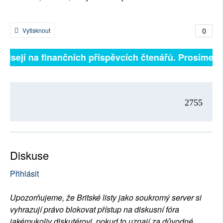
0
Vytisknout
ávisejí na finančních příspěvcích čtenářů. Prosíme, př
2755
Diskuse
Přihlásit
Upozorňujeme, že Britské listy jako soukromý server si
vyhrazují právo blokovat přístup na diskusní fóra
jakémukoliv diskutérovi, pokud to uznají za důvodné.