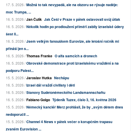
17. 5. 2026 /
Možná to tak nevypadá, ale na obzoru se rýsuje naděje:
moc Trumpa, ...
16. 5. 2026 /
Jan Čulík
Jak Češi v Praze v pátek oslavovali svůj útlak
16. 5. 2026 /
Několik hodin po prodloužení příměří zabily izraelské údery
šest li...
16. 5. 2026 /
Jsem velkým fanouškem Eurovize, ale letošní ročník mi
přináší jen s...
16. 5. 2026 /
Thomas Franke
O alfa samcích a dronech
16. 5. 2026 /
Obrovské demonstrace proti izraelskému vraždění a na
podporu Palest...
15. 5. 2026 /
Jaroslav Hutka
Nechápu
16. 5. 2026 /
Izrael dál vraždí civilisty i děti
16. 5. 2026 /
Stanovy Sudetoněmeckého Landsmannschaftu
16. 5. 2026 /
Fabiano Golgo
Týdeník Tuzex, číslo 3, 16. května 2026
15. 5. 2026 /
Německý kancléř Merz prohlásil, že by „svým dětem dnes
nedoporučil ...
15. 5. 2026 /
Channel 4 News v pátek večer o korupčním trapasu
zvaném Eurovision ...