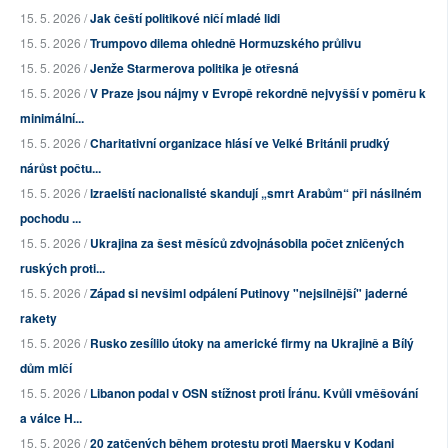
15. 5. 2026 /
Jak čeští politikové ničí mladé lidi
15. 5. 2026 /
Trumpovo dilema ohledně Hormuzského průlivu
15. 5. 2026 /
Jenže Starmerova politika je otřesná
15. 5. 2026 /
V Praze jsou nájmy v Evropě rekordně nejvyšší v poměru k
minimální...
15. 5. 2026 /
Charitativní organizace hlásí ve Velké Británii prudký
nárůst počtu...
15. 5. 2026 /
Izraelští nacionalisté skandují „smrt Arabům“ při násilném
pochodu ...
15. 5. 2026 /
Ukrajina za šest měsíců zdvojnásobila počet zničených
ruských proti...
15. 5. 2026 /
Západ si nevšiml odpálení Putinovy "nejsilnější" jaderné
rakety
15. 5. 2026 /
Rusko zesílilo útoky na americké firmy na Ukrajině a Bílý
dům mlčí
15. 5. 2026 /
Libanon podal v OSN stížnost proti Íránu. Kvůli vměšování
a válce H...
15. 5. 2026 /
20 zatčených během protestu proti Maersku v Kodani