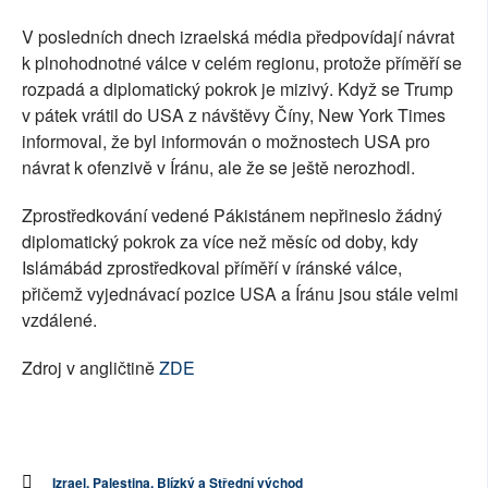
V posledních dnech izraelská média předpovídají návrat
k plnohodnotné válce v celém regionu, protože příměří se
rozpadá a diplomatický pokrok je mizivý. Když se Trump
v pátek vrátil do USA z návštěvy Číny, New York Times
informoval, že byl informován o možnostech USA pro
návrat k ofenzivě v Íránu, ale že se ještě nerozhodl.
Zprostředkování vedené Pákistánem nepřineslo žádný
diplomatický pokrok za více než měsíc od doby, kdy
Islámábád zprostředkoval příměří v íránské válce,
přičemž vyjednávací pozice USA a Íránu jsou stále velmi
vzdálené.
Zdroj v angličtině
ZDE
Izrael, Palestina, Blízký a Střední východ