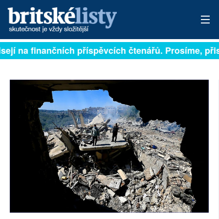
sejí na finančních příspěvcích čtenářů. Prosíme, přis
PŘIHLÁSIT
AKTUÁLNÍ VYDÁNÍ
ARCHIV
ROZHOVORY
TÉMATA
NEJČTENĚJŠÍ ZA 7 DNÍ
AUTOŘI
PŘÍSPĚVKY NA PROVOZ