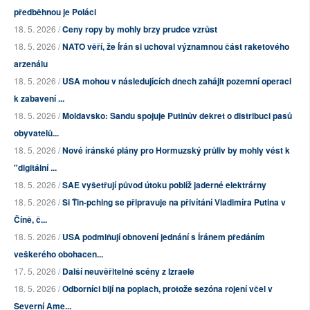
předběhnou je Poláci
18. 5. 2026 /
Ceny ropy by mohly brzy prudce vzrůst
18. 5. 2026 /
NATO věří, že Írán si uchoval významnou část raketového
arzenálu
18. 5. 2026 /
USA mohou v následujících dnech zahájit pozemní operaci
k zabavení ...
18. 5. 2026 /
Moldavsko: Sandu spojuje Putinův dekret o distribuci pasů
obyvatelů...
18. 5. 2026 /
Nové íránské plány pro Hormuzský průliv by mohly vést k
"digitální ...
18. 5. 2026 /
SAE vyšetřují původ útoku poblíž jaderné elektrárny
18. 5. 2026 /
Si Ťin-pching se připravuje na přivítání Vladimíra Putina v
Číně, č...
18. 5. 2026 /
USA podmiňují obnovení jednání s Íránem předáním
veškerého obohacen...
17. 5. 2026 /
Další neuvěřitelné scény z Izraele
18. 5. 2026 /
Odborníci bijí na poplach, protože sezóna rojení včel v
Severní Ame...