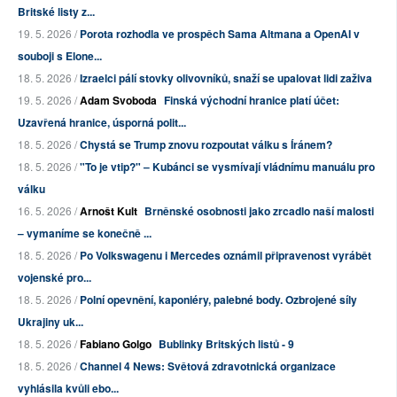
Britské listy z...
19. 5. 2026 /
Porota rozhodla ve prospěch Sama Altmana a OpenAI v
souboji s Elone...
18. 5. 2026 /
Izraelci pálí stovky olivovníků, snaží se upalovat lidi zaživa
19. 5. 2026 /
Adam Svoboda
Finská východní hranice platí účet:
Uzavřená hranice, úsporná polit...
18. 5. 2026 /
Chystá se Trump znovu rozpoutat válku s Íránem?
18. 5. 2026 /
"To je vtip?" – Kubánci se vysmívají vládnímu manuálu pro
válku
16. 5. 2026 /
Arnošt Kult
Brněnské osobnosti jako zrcadlo naší malosti
– vymaníme se konečně ...
18. 5. 2026 /
Po Volkswagenu i Mercedes oznámil připravenost vyrábět
vojenské pro...
18. 5. 2026 /
Polní opevnění, kaponiéry, palebné body. Ozbrojené síly
Ukrajiny uk...
18. 5. 2026 /
Fabiano Golgo
Bublinky Britských listů - 9
18. 5. 2026 /
Channel 4 News: Světová zdravotnická organizace
vyhlásila kvůli ebo...