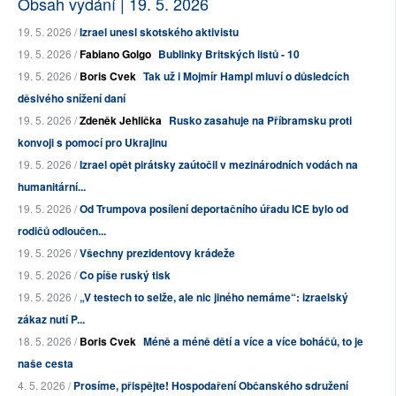
Obsah vydání | 19. 5. 2026
19. 5. 2026 /
Izrael unesl skotského aktivistu
19. 5. 2026 /
Fabiano Golgo
Bublinky Britských listů - 10
19. 5. 2026 /
Boris Cvek
Tak už i Mojmír Hampl mluví o důsledcích
děsivého snížení daní
19. 5. 2026 /
Zdeněk Jehlička
Rusko zasahuje na Příbramsku proti
konvoji s pomocí pro Ukrajinu
19. 5. 2026 /
Izrael opět pirátsky zaútočil v mezinárodních vodách na
humanitární...
19. 5. 2026 /
Od Trumpova posílení deportačního úřadu ICE bylo od
rodičů odloučen...
19. 5. 2026 /
Všechny prezidentovy krádeže
19. 5. 2026 /
Co píše ruský tisk
19. 5. 2026 /
„V testech to selže, ale nic jiného nemáme“: izraelský
zákaz nutí P...
18. 5. 2026 /
Boris Cvek
Méně a méně dětí a více a více boháčů, to je
naše cesta
4. 5. 2026 /
Prosíme, přispějte! Hospodaření Občanského sdružení