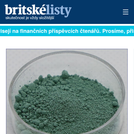
isejí na finančních příspěvcích čtenářů. Prosíme, přis
PŘIHLÁSIT
AKTUÁLNÍ VYDÁNÍ
ARCHIV
ROZHOVORY
TÉMATA
NEJČTENĚJŠÍ ZA 7 DNÍ
AUTOŘI
PŘÍSPĚVKY NA PROVOZ