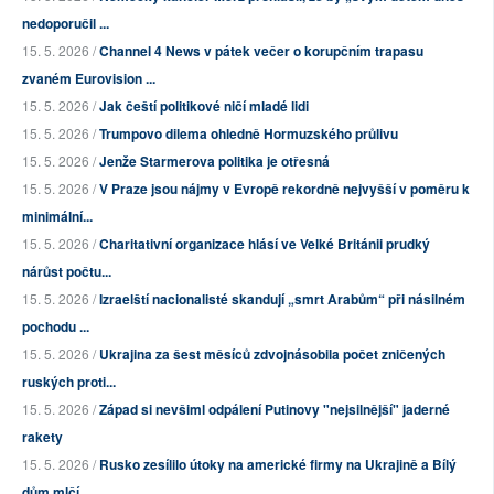
nedoporučil ...
15. 5. 2026 /
Channel 4 News v pátek večer o korupčním trapasu
zvaném Eurovision ...
15. 5. 2026 /
Jak čeští politikové ničí mladé lidi
15. 5. 2026 /
Trumpovo dilema ohledně Hormuzského průlivu
15. 5. 2026 /
Jenže Starmerova politika je otřesná
15. 5. 2026 /
V Praze jsou nájmy v Evropě rekordně nejvyšší v poměru k
minimální...
15. 5. 2026 /
Charitativní organizace hlásí ve Velké Británii prudký
nárůst počtu...
15. 5. 2026 /
Izraelští nacionalisté skandují „smrt Arabům“ při násilném
pochodu ...
15. 5. 2026 /
Ukrajina za šest měsíců zdvojnásobila počet zničených
ruských proti...
15. 5. 2026 /
Západ si nevšiml odpálení Putinovy "nejsilnější" jaderné
rakety
15. 5. 2026 /
Rusko zesílilo útoky na americké firmy na Ukrajině a Bílý
dům mlčí