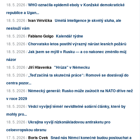
18. 5. 2026 /
WHO označila epidemii eboly v Konžské demokratické
republice a Ugan...
18. 5. 2026 /
Ivan Větvička
Umělá inteligence je skvělý sluha, ale
neslouží vám
18. 5. 2026 /
Fabiano Golgo
Kalendář týdne
18. 5. 2026 /
Chorvatsko letos postihl výrazný nárůst lesních požárů
18. 5. 2026 /
Jak jsem se mýlil v Rusku — a co nakonec změnilo můj
názor
18. 5. 2026 /
Jiří Hlavenka
"Hrůza" v Německu
18. 5. 2026 /
„Teď začíná ta skutečná práce“: Romové se dostávají do
centra pozor...
18. 5. 2026 /
Německý generál: Rusko může zaútočit na NATO dříve než
v roce 2029
18. 5. 2026 /
Vědci vyvíjejí téměř neviditelné solární články, které by
mohly pro...
18. 5. 2026 /
Ukrajina vyvíjí nízkonákladovou antiraketu pro
celoevropskou obranu
17. 5. 2026 /
Boris Cvek
Snad nás Němci konečně budou poslouchat a