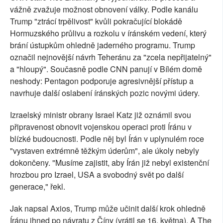
vážně zvažuje možnost obnovení války. Podle kanálu
Trump "ztrácí trpělivost" kvůli pokračující blokádě
Hormuzského průlivu a rozkolu v íránském vedení, který
brání ústupkům ohledně jaderného programu. Trump
označil nejnovější návrh Teheránu za "zcela nepřijatelný"
a "hloupý". Současně podle CNN panují v Bílém domě
neshody: Pentagon podporuje agresivnější přístup a
navrhuje další oslabení íránských pozic novými údery.
Izraelský ministr obrany Israel Katz již oznámil svou
připravenost obnovit vojenskou operaci proti Íránu v
blízké budoucnosti. Podle něj byl Írán v uplynulém roce
"vystaven extrémně těžkým úderům", ale úkoly nebyly
dokončeny. "Musíme zajistit, aby Írán již nebyl existenční
hrozbou pro Izrael, USA a svobodný svět po další
generace," řekl.
Jak napsal Axios, Trump může učinit další krok ohledně
Íránu ihned po návratu z Číny (vrátil se 16. května). A The