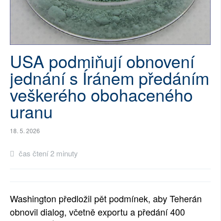
SOCIÁLNÍ SÍTĚ
RUBRIKY
USA podmiňují obnovení
PLNÁ VERZE STRÁNEK
jednání s Íránem předáním
veškerého obohaceného
uranu
18. 5. 2026
čas čtení 2 minuty
Washington předložil pět podmínek, aby Teherán
obnovil dialog, včetně exportu a předání 400