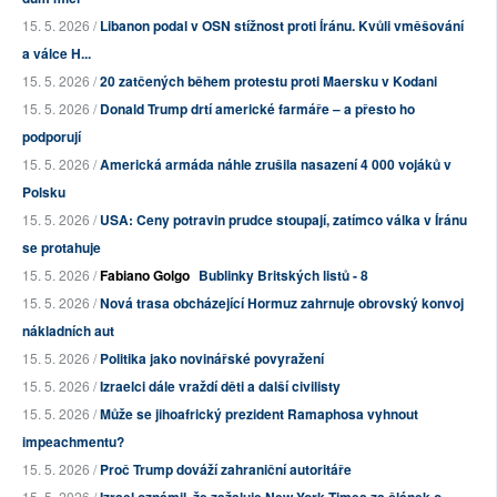
15. 5. 2026 /
Libanon podal v OSN stížnost proti Íránu. Kvůli vměšování
a válce H...
15. 5. 2026 /
20 zatčených během protestu proti Maersku v Kodani
15. 5. 2026 /
Donald Trump drtí americké farmáře – a přesto ho
podporují
15. 5. 2026 /
Americká armáda náhle zrušila nasazení 4 000 vojáků v
Polsku
15. 5. 2026 /
USA: Ceny potravin prudce stoupají, zatímco válka v Íránu
se protahuje
15. 5. 2026 /
Fabiano Golgo
Bublinky Britských listů - 8
15. 5. 2026 /
Nová trasa obcházející Hormuz zahrnuje obrovský konvoj
nákladních aut
15. 5. 2026 /
Politika jako novinářské povyražení
15. 5. 2026 /
Izraelci dále vraždí děti a další civilisty
15. 5. 2026 /
Může se jihoafrický prezident Ramaphosa vyhnout
impeachmentu?
15. 5. 2026 /
Proč Trump dováží zahraniční autoritáře
15. 5. 2026 /