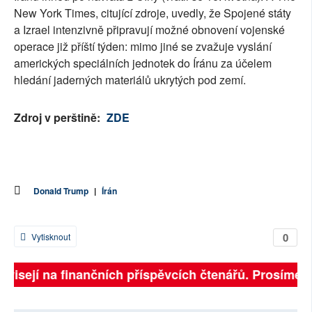
New York Times, citující zdroje, uvedly, že Spojené státy
a Izrael intenzivně připravují možné obnovení vojenské
operace již příští týden: mimo jiné se zvažuje vyslání
amerických speciálních jednotek do Íránu za účelem
hledání jaderných materiálů ukrytých pod zemí.
Zdroj v perštině:
ZDE
Donald Trump
|
Írán
0
Vytisknout
ávisejí na finančních příspěvcích čtenářů. Prosíme, př