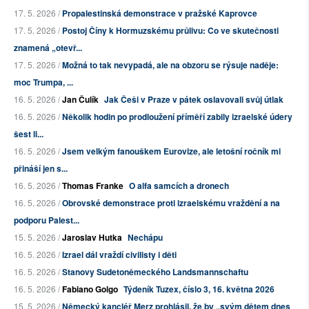
17. 5. 2026 /
Propalestinská demonstrace v pražské Kaprovce
17. 5. 2026 /
Postoj Číny k Hormuzskému průlivu: Co ve skutečnosti
znamená „otevř...
17. 5. 2026 /
Možná to tak nevypadá, ale na obzoru se rýsuje naděje:
moc Trumpa, ...
16. 5. 2026 /
Jan Čulík
Jak Češi v Praze v pátek oslavovali svůj útlak
16. 5. 2026 /
Několik hodin po prodloužení příměří zabily izraelské údery
šest li...
16. 5. 2026 /
Jsem velkým fanouškem Eurovize, ale letošní ročník mi
přináší jen s...
16. 5. 2026 /
Thomas Franke
O alfa samcích a dronech
16. 5. 2026 /
Obrovské demonstrace proti izraelskému vraždění a na
podporu Palest...
15. 5. 2026 /
Jaroslav Hutka
Nechápu
16. 5. 2026 /
Izrael dál vraždí civilisty i děti
16. 5. 2026 /
Stanovy Sudetoněmeckého Landsmannschaftu
16. 5. 2026 /
Fabiano Golgo
Týdeník Tuzex, číslo 3, 16. května 2026
15. 5. 2026 /
Německý kancléř Merz prohlásil, že by „svým dětem dnes