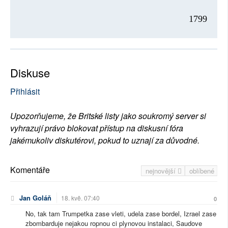
1799
Diskuse
Přihlásit
Upozorňujeme, že Britské listy jako soukromý server si
vyhrazují právo blokovat přístup na diskusní fóra
jakémukoliv diskutérovi, pokud to uznají za důvodné.
Komentáře
nejnovější
oblíbené
Jan Goláň
18. kvě. 07:40
0
No, tak tam Trumpetka zase vleti, udela zase bordel, Izrael zase
zbombarduje nejakou ropnou ci plynovou instalaci, Saudove