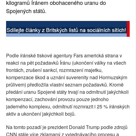
kilogramů Íránem obohaceného uranu do
Spojených států.
Podle íránské tiskové agentury Fars americká strana v
reakci na pět požadavků Íránu (ukončení války na všech
frontách, zrušení sankcí, rozmrazení majetku,
kompenzace škod a uznání suverenity nad Hormuzským
průlivem) předložila vlastní seznam požadavků. Kromě
předání uranu Spojené státy trvají na odmítnutí jakýchkoli
kompenzací, zachování provozu pouze jednoho
jaderného komplexu, odmítnutí rozmrazit i 25 % íránských
aktiv a ukončení jakýchkoli bojů.
Na tomto pozadí je prezident Donald Trump podle zdrojů
CNN stále více zklamaný z vyjednávacího procesu a