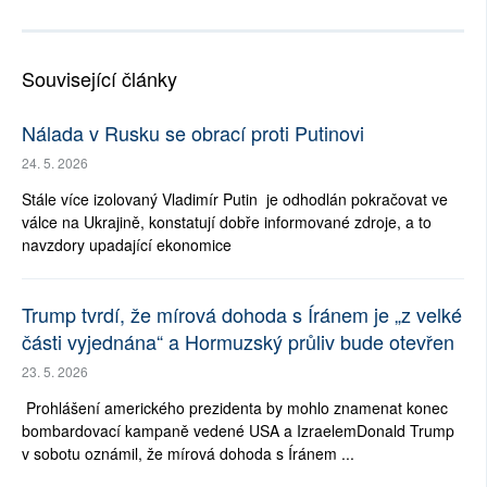
Související články
Nálada v Rusku se obrací proti Putinovi
24. 5. 2026
Stále více izolovaný Vladimír Putin je odhodlán pokračovat ve
válce na Ukrajině, konstatují dobře informované zdroje, a to
navzdory upadající ekonomice
Trump tvrdí, že mírová dohoda s Íránem je „z velké
části vyjednána“ a Hormuzský průliv bude otevřen
23. 5. 2026
Prohlášení amerického prezidenta by mohlo znamenat konec
bombardovací kampaně vedené USA a IzraelemDonald Trump
v sobotu oznámil, že mírová dohoda s Íránem ...