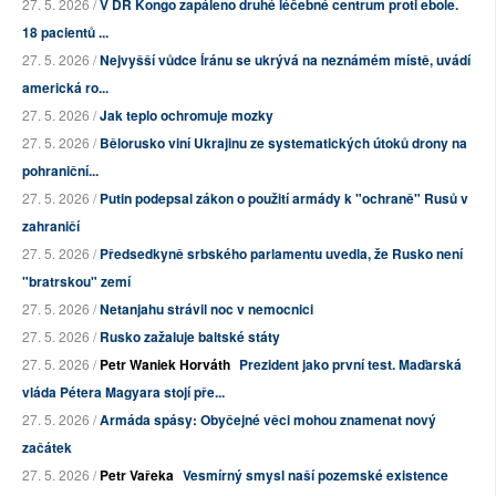
27. 5. 2026 /
V DR Kongo zapáleno druhé léčebné centrum proti ebole.
18 pacientů ...
27. 5. 2026 /
Nejvyšší vůdce Íránu se ukrývá na neznámém místě, uvádí
americká ro...
27. 5. 2026 /
Jak teplo ochromuje mozky
27. 5. 2026 /
Bělorusko viní Ukrajinu ze systematických útoků drony na
pohraniční...
27. 5. 2026 /
Putin podepsal zákon o použití armády k "ochraně" Rusů v
zahraničí
27. 5. 2026 /
Předsedkyně srbského parlamentu uvedla, že Rusko není
"bratrskou" zemí
27. 5. 2026 /
Netanjahu strávil noc v nemocnici
27. 5. 2026 /
Rusko zažaluje baltské státy
27. 5. 2026 /
Petr Waniek Horváth
Prezident jako první test. Maďarská
vláda Pétera Magyara stojí pře...
27. 5. 2026 /
Armáda spásy: Obyčejné věci mohou znamenat nový
začátek
27. 5. 2026 /
Petr Vařeka
Vesmírný smysl naší pozemské existence