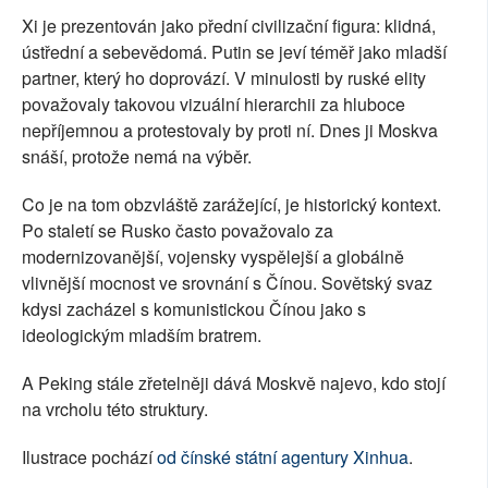
Xi je prezentován jako přední civilizační figura: klidná,
ústřední a sebevědomá. Putin se jeví téměř jako mladší
partner, který ho doprovází. V minulosti by ruské elity
považovaly takovou vizuální hierarchii za hluboce
nepříjemnou a protestovaly by proti ní. Dnes ji Moskva
snáší, protože nemá na výběr.
Co je na tom obzvláště zarážející, je historický kontext.
Po staletí se Rusko často považovalo za
modernizovanější, vojensky vyspělejší a globálně
vlivnější mocnost ve srovnání s Čínou. Sovětský svaz
kdysi zacházel s komunistickou Čínou jako s
ideologickým mladším bratrem.
A Peking stále zřetelněji dává Moskvě najevo, kdo stojí
na vrcholu této struktury.
Ilustrace pochází
od čínské státní agentury Xinhua
.