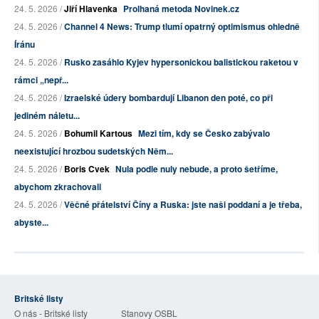
24. 5. 2026 /
Jiří Hlavenka
Prolhaná metoda Novinek.cz
24. 5. 2026 /
Channel 4 News: Trump tlumí opatrný optimismus ohledně
Íránu
24. 5. 2026 /
Rusko zasáhlo Kyjev hypersonickou balistickou raketou v
rámci „nepř...
24. 5. 2026 /
Izraelské údery bombardují Libanon den poté, co při
jediném náletu...
24. 5. 2026 /
Bohumil Kartous
Mezi tím, kdy se Česko zabývalo
neexistující hrozbou sudetských Něm...
24. 5. 2026 /
Boris Cvek
Nula podle nuly nebude, a proto šetříme,
abychom zkrachovali
24. 5. 2026 /
Věčné přátelství Číny a Ruska: jste naši poddaní a je třeba,
abyste...
Britské listy
O nás - Britské listy
Stanovy OSBL