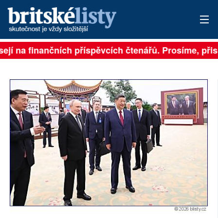
ejí na finančních příspěvcích čtenářů. Prosíme, přisp
PŘIHLÁSIT
AKTUÁLNÍ VYDÁNÍ
ARCHIV
ROZHOVORY
TÉMATA
NEJČTENĚJŠÍ ZA 7 DNÍ
AUTOŘI
PŘÍSPĚVKY NA PROVOZ