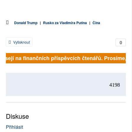
Donald Trump
|
Rusko za Vladimíra Putina
|
Čína
0
Vytisknout
visejí na finančních příspěvcích čtenářů. Prosíme, při
4198
Diskuse
Přihlásit