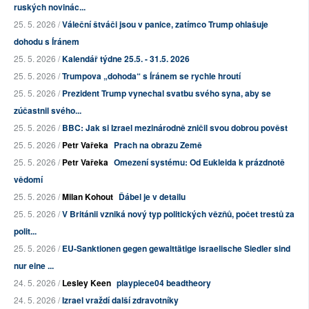
ruských novinác...
25. 5. 2026 /
Váleční štváči jsou v panice, zatímco Trump ohlašuje
dohodu s Íránem
25. 5. 2026 /
Kalendář týdne 25.5. - 31.5. 2026
25. 5. 2026 /
Trumpova „dohoda“ s Íránem se rychle hroutí
25. 5. 2026 /
Prezident Trump vynechal svatbu svého syna, aby se
zúčastnil svého...
25. 5. 2026 /
BBC: Jak si Izrael mezinárodně zničil svou dobrou pověst
25. 5. 2026 /
Petr Vařeka
Prach na obrazu Země
25. 5. 2026 /
Petr Vařeka
Omezení systému: Od Eukleida k prázdnotě
vědomí
25. 5. 2026 /
Milan Kohout
Ďábel je v detailu
25. 5. 2026 /
V Británii vzniká nový typ politických vězňů, počet trestů za
polit...
25. 5. 2026 /
EU-Sanktionen gegen gewalttätige israelische Siedler sind
nur eine ...
24. 5. 2026 /
Lesley Keen
playpiece04 beadtheory
24. 5. 2026 /
Izrael vraždí další zdravotníky