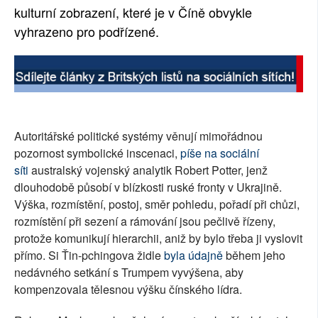
kulturní zobrazení, které je v Číně obvykle
vyhrazeno pro podřízené.
Autoritářské politické systémy věnují mimořádnou
pozornost symbolické inscenaci,
píše na sociální
síti
australský vojenský analytik Robert Potter, jenž
dlouhodobě působí v blízkosti ruské fronty v Ukrajině.
Výška, rozmístění, postoj, směr pohledu, pořadí při chůzi,
rozmístění při sezení a rámování jsou pečlivě řízeny,
protože komunikují hierarchii, aniž by bylo třeba ji vyslovit
přímo. Si Ťin-pchingova židle
byla údajně
během jeho
nedávného setkání s Trumpem vyvýšena, aby
kompenzovala tělesnou výšku čínského lídra.