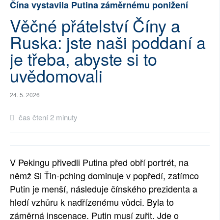
Čína vystavila Putina záměrnému ponižení
SOCIÁLNÍ SÍTĚ
Věčné přátelství Číny a
Ruska: jste naši poddaní a
RUBRIKY
je třeba, abyste si to
PLNÁ VERZE STRÁNEK
uvědomovali
24. 5. 2026
čas čtení 2 minuty
V Pekingu přivedli Putina před obří portrét, na
němž Si Ťin-pching dominuje v popředí, zatímco
Putin je menší, následuje čínského prezidenta a
hledí vzhůru k nadřízenému vůdci. Byla to
záměrná inscenace. Putin musí zuřit. Jde o