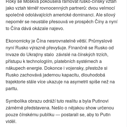
Roky se Moskva pokoušela rámovat rusko-čínský vztah
jako vztah téměř rovnocenných partnerů: dvou velmocí
společně odolávajících americké dominanci. Ale silový
nepoměr se neustále přesouvá ve prospěch Číny a nyní
to Čína dává okázale najevo.
Ekonomicky je Čína nesrovnatelně větší. Průmyslově
nyní Rusko výrazně převyšuje. Finančně se Rusko od
invaze do Ukrajiny stalo závislé na čínských trzích,
přístupu k technologiím, platebních systémech a
nákupech energie. Dokonce i vojensky, přestože si
Rusko zachovává jadernou kapacitu, dlouhodobá
trajektorie stále více ukazuje na asymetrii spíše než na
paritu.
Symbolika obrazu odráží tuto realitu a byla Putinovi
záměrně představena. Nešlo o nějakou show určenou
pouze čínskému publiku — postarali se, aby to Putin
viděl.