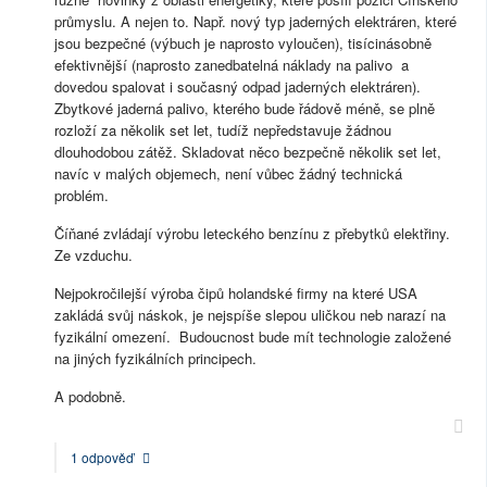
průmyslu. A nejen to. Např. nový typ jaderných elektráren, které
jsou bezpečné (výbuch je naprosto vyloučen), tisícinásobně
efektivnější (naprosto zanedbatelná náklady na palivo a
dovedou spalovat i současný odpad jaderných elektráren).
Zbytkové jaderná palivo, kterého bude řádově méně, se plně
rozloží za několik set let, tudíž nepředstavuje žádnou
dlouhodobou zátěž. Skladovat něco bezpečně několik set let,
navíc v malých objemech, není vůbec žádný technická
problém.
Číňané zvládají výrobu leteckého benzínu z přebytků elektřiny.
Ze vzduchu.
Nejpokročilejší výroba čipů holandské firmy na které USA
zakládá svůj náskok, je nejspíše slepou uličkou neb narazí na
fyzikální omezení. Budoucnost bude mít technologie založené
na jiných fyzikálních principech.
A podobně.
1 odpověď