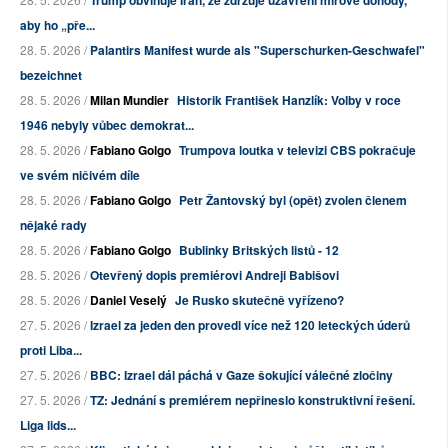
aby ho „pře...
28. 5. 2026 /
Palantirs Manifest wurde als "Superschurken-Geschwafel"
bezeichnet
28. 5. 2026 /
Milan Mundier
Historik František Hanzlík: Volby v roce
1946 nebyly vůbec demokrat...
28. 5. 2026 /
Fabiano Golgo
Trumpova loutka v televizi CBS pokračuje
ve svém ničivém díle
28. 5. 2026 /
Fabiano Golgo
Petr Žantovský byl (opět) zvolen členem
nějaké rady
28. 5. 2026 /
Fabiano Golgo
Bublinky Britských listů - 12
28. 5. 2026 /
Otevřený dopis premiérovi Andreji Babišovi
28. 5. 2026 /
Daniel Veselý
Je Rusko skutečně vyřízeno?
27. 5. 2026 /
Izrael za jeden den provedl více než 120 leteckých úderů
proti Liba...
27. 5. 2026 /
BBC: Izrael dál páchá v Gaze šokující válečné zločiny
27. 5. 2026 /
TZ: Jednání s premiérem nepřineslo konstruktivní řešení.
Liga lids...