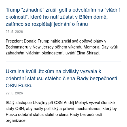
Trump "záhadně" zrušil golf s odvoláním na "vládní
okolnosti", které ho nutí zůstat v Bílém domě,
zatímco se rozplétají jednání o Íránu
23. 5. 2026
Prezident Donald Trump náhle zrušil své golfové plány v
Bedminsteru v New Jersey během víkendu Memorial Day kvůli
záhadným 'vládním okolnostem', uvádí Elina Shirazi.
Ukrajina kvůli útokům na civilisty vyzvala k
odebrání statusu stálého člena Rady bezpečnosti
OSN Rusku
22. 5. 2026
Stálý zástupce Ukrajiny při OSN Andrij Melnyk vyzval členské
státy OSN, aby našly politický a právní mechanismus, který by
Rusku odebral status stálého člena Rady bezpečnosti
organizace.