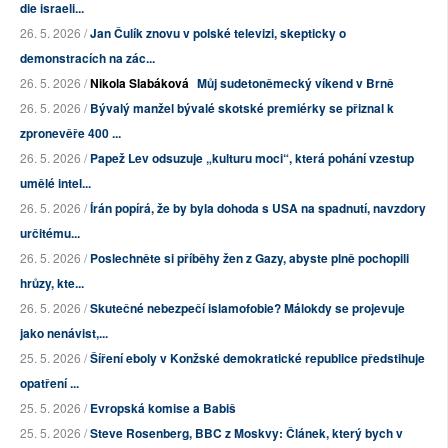
die israeli...
26. 5. 2026 /
Jan Čulík znovu v polské televizi, skepticky o
demonstracích na zác...
26. 5. 2026 /
Nikola Slabáková
Můj sudetoněmecký víkend v Brně
26. 5. 2026 /
Bývalý manžel bývalé skotské premiérky se přiznal k
zpronevěře 400 ...
26. 5. 2026 /
Papež Lev odsuzuje „kulturu moci“, která pohání vzestup
umělé intel...
26. 5. 2026 /
Írán popírá, že by byla dohoda s USA na spadnutí, navzdory
určitému...
26. 5. 2026 /
Poslechněte si příběhy žen z Gazy, abyste plně pochopili
hrůzy, kte...
26. 5. 2026 /
Skutečné nebezpečí islamofobie? Málokdy se projevuje
jako nenávist,...
25. 5. 2026 /
Šíření eboly v Konžské demokratické republice předstihuje
opatření ...
25. 5. 2026 /
Evropská komise a Babiš
25. 5. 2026 /
Steve Rosenberg, BBC z Moskvy: Článek, který bych v