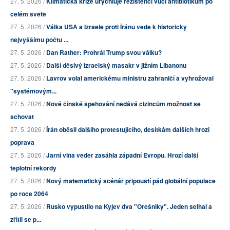
27. 5. 2026 /
Klimatická krize urychluje rezistenci vůči antibiotikům po
celém světě
27. 5. 2026 /
Válka USA a Izraele proti Íránu vede k historicky
nejvyššímu počtu ...
27. 5. 2026 /
Dan Rather: Prohrál Trump svou válku?
27. 5. 2026 /
Další děsivý izraelský masakr v jižním Libanonu
27. 5. 2026 /
Lavrov volal americkému ministru zahraničí a vyhrožoval
"systémovým...
27. 5. 2026 /
Nové čínské špehování nedává cizincům možnost se
schovat
27. 5. 2026 /
Írán oběsil dalšího protestujícího, desítkám dalších hrozí
poprava
27. 5. 2026 /
Jarní vlna veder zasáhla západní Evropu. Hrozí další
teplotní rekordy
27. 5. 2026 /
Nový matematický scénář připouští pád globální populace
po roce 2064
27. 5. 2026 /
Rusko vypustilo na Kyjev dva "Orešniky". Jeden selhal a
zřítil se p...