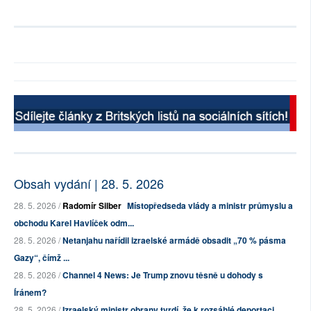
Obsah vydání | 28. 5. 2026
28. 5. 2026 /
Radomír Silber
Místopředseda vlády a ministr průmyslu a
obchodu Karel Havlíček odm...
28. 5. 2026 /
Netanjahu nařídil izraelské armádě obsadit „70 % pásma
Gazy“, čímž ...
28. 5. 2026 /
Channel 4 News: Je Trump znovu těsně u dohody s
Íránem?
28. 5. 2026 /
Izraelský ministr obrany tvrdí, že k rozsáhlé deportaci