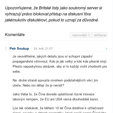
Upozorňujeme, že Britské listy jako soukromý server si
vyhrazují právo blokovat přístup na diskusní fóra
jakémukoliv diskutérovi, pokud to uznají za důvodné.
Komentáře
nejnovější
oblíbené
Petr Soukup
24. kvě. 21:07
1
Je neuvěřitelné, jakých detailu jsou si schopni západní
propagandisté všimnout. Kdo je jak velký a kdo kde přesně stojí.
Přesto neposkytnou obrázek, aby si to každý mohl zhodnotit pro
sebe.
Na druhé straně spousta mnohem podstatnějších věcí jim
uteče. Nebo oni dělají že je nevidí?
Jako třeba to, že Čína dovede uplatňovat různé inovace
takovým tempem, že EU ani USA nemá dlouhodobě šanci.
Lze tak očekávat, že během 10 let Čína dotáhne k užitečnosti
různé novinky z oblasti energetiky, které posílí pozici Čínského