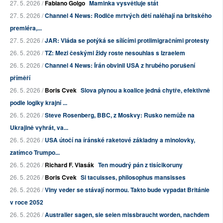
27. 5. 2026 /
Fabiano Golgo
Maminka vysvětluje stát
27. 5. 2026 /
Channel 4 News: Rodiče mrtvých dětí naléhají na britského
premiéra,...
27. 5. 2026 /
JAR: Vláda se potýká se sílícími protiimigračními protesty
26. 5. 2026 /
TZ: Mezi českými židy roste nesouhlas s Izraelem
26. 5. 2026 /
Channel 4 News: Írán obvinil USA z hrubého porušení
příměří
26. 5. 2026 /
Boris Cvek
Slova plynou a koalice jedná chytře, efektivně
podle logiky krajní ...
26. 5. 2026 /
Steve Rosenberg, BBC, z Moskvy: Rusko nemůže na
Ukrajině vyhrát, va...
26. 5. 2026 /
USA útočí na íránské raketové základny a minolovky,
zatímco Trumpo...
26. 5. 2026 /
Richard F. Vlasák
Ten moudrý pán z tisícikoruny
26. 5. 2026 /
Boris Cvek
Si tacuisses, philosophus mansisses
26. 5. 2026 /
Vlny veder se stávají normou. Takto bude vypadat Británie
v roce 2052
26. 5. 2026 /
Australier sagen, sie seien missbraucht worden, nachdem