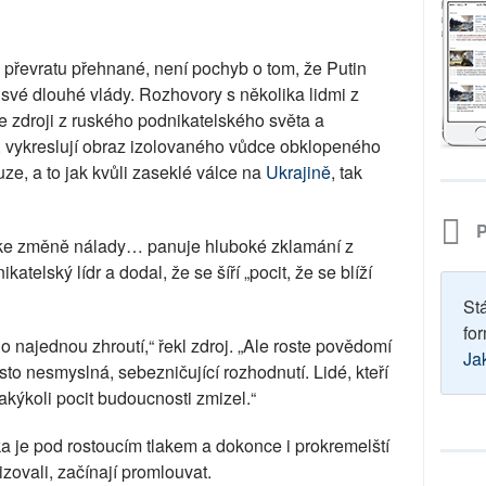
 převratu přehnané, není pochyb o tom, že Putin
své dlouhé vlády. Rozhovory s několika lidmi z
e zdroji z ruského podnikatelského světa a
 vykreslují obraz izolovaného vůdce obklopeného
uze, a to jak kvůli zaseklé válce na
Ukrajině
, tak
P
ě ke změně nálady… panuje hluboké zklamání z
atelský lídr a dodal, že se šíří „pocit, že se blíží
St
for
no najednou zhroutí,“ řekl zdroj. „Ale roste povědomí
Ja
sto nesmyslná, sebezničující rozhodnutí. Lidé, kteří
 Jakýkoli pocit budoucnosti zmizel.“
a je pod rostoucím tlakem a dokonce i prokremelští
izovali, začínají promlouvat.