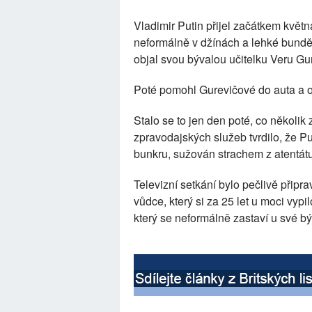
Vladimir Putin přijel začátkem květ
neformálně v džínách a lehké bundě.
objal svou bývalou učitelku Veru Gur
Poté pomohl Gurevičové do auta a od
Stalo se to jen den poté, co několi
zpravodajských služeb tvrdilo, že P
bunkru, sužován strachem z atentát
Televizní setkání bylo pečlivě připr
vůdce, který si za 25 let u moci vyp
který se neformálně zastaví u své bý