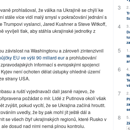
2.
aně prohlašoval, že válka na Ukrajině se chýlí ke
Tr
í stále více vidí malý smysl v pokračování jednání s
S
e Trumpovi vyslanci, Jared Kushner a Steve Witkoff,
3.
vyvíjeli tlak, aby stáhla ukrajinské jednotky z
Dů
tu
za
vou závislost na Washingtonu a zároveň zintenzivnil
1.
M
půjčky EU ve výši 90 miliard eur
a prohlubování
an
a zpravodajských informací s evropskými spojenci
4.
a Kyjev není ochoten dělat ústupky ohledně území
No
ze strany USA.
Te
vá
basu a ruští vyjednavači dali jasně najevo, že
2.
řipravena požádat o mír. Lidé z Putinova okolí však
P
za
t zvýšit, pokud vycítí, že se Ukrajina začíná hroutit.
s
áním uvedly, že by pak mohl jít ještě dál a
5.
it se všech čtyř ukrajinských regionů, které Rusko v
Zá
, ale dosud nad nimi nemá plnou kontrolu.
4