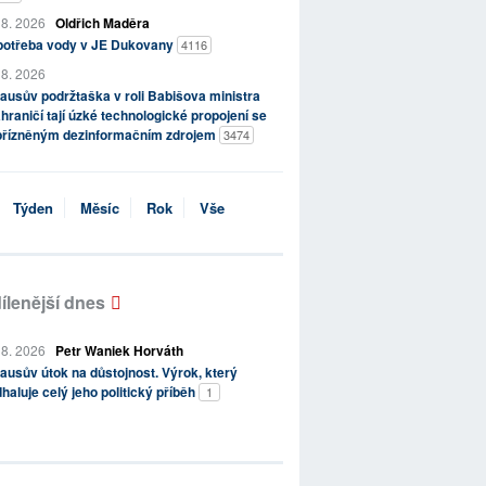
 8. 2026
Oldřich Maděra
potřeba vody v JE Dukovany
4116
 8. 2026
ausův podržtaška v roli Babišova ministra
hraničí tají úzké technologické propojení se
přízněným dezinformačním zdrojem
3474
Týden
Měsíc
Rok
Vše
ílenější dnes
 8. 2026
Petr Waniek Horváth
ausův útok na důstojnost. Výrok, který
haluje celý jeho politický příběh
1