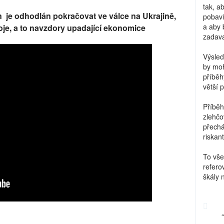
tak, a
in je odhodlán pokračovat ve válce na Ukrajině,
pobavi
a aby 
oje, a to navzdory upadající ekonomice
zadava
Výsled
by moh
příběh
větší 
Příběh
zlehčo
přechá
riskant
To vše
refero
škály 