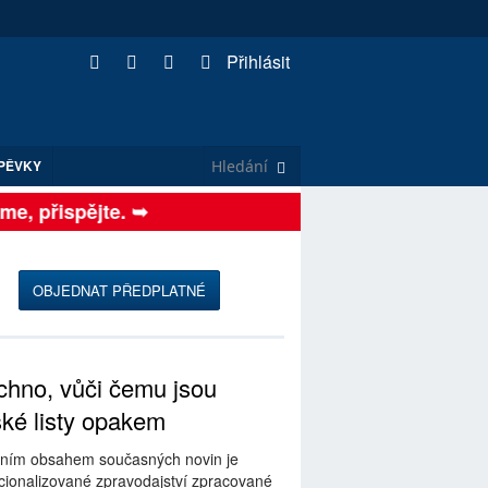
Přihlásit
PĚVKY
, přispějte. ➥
OBJEDNAT PŘEDPLATNÉ
hno, vůči čemu jsou
ské listy opakem
ním obsahem současných novin je
ionalizované zpravodajství zpracované