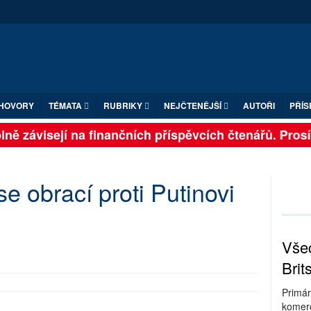
HOVORY
TÉMATA
RUBRIKY
NEJČTENĚJŠÍ
AUTOŘI
PŘÍS
ě závisejí na finančních příspěvcích čtenářů. Prosíme
e obrací proti Putinovi
Všec
Brit
Primár
komerc