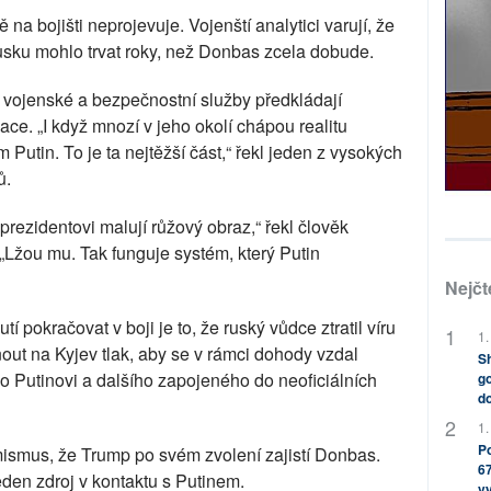
na bojišti neprojevuje. Vojenští analytici varují, že
sku mohlo trvat roky, než Donbas zcela dobude.
 vojenské a bezpečnostní služby předkládají
tuace. „I když mnozí v jeho okolí chápou realitu
m Putin. To je ta nejtěžší část,“ řekl jeden z vysokých
ů.
rezidentovi malují růžový obraz,“ řekl člověk
Lžou mu. Tak funguje systém, který Putin
Nejčt
 pokračovat v boji je to, že ruský vůdce ztratil víru
1.
ut na Kyjev tlak, aby se v rámci dohody vzdal
Sh
o Putinovi a dalšího zapojeného do neoficiálních
go
do
1.
Po
ismus, že Trump po svém zvolení zajistí Donbas.
67
jeden zdroj v kontaktu s Putinem.
v