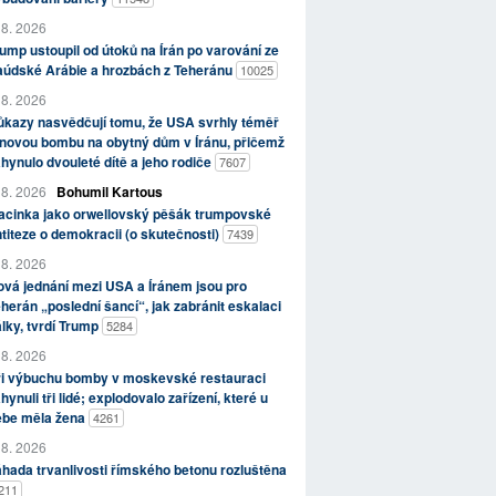
 8. 2026
ump ustoupil od útoků na Írán po varování ze
aúdské Arábie a hrozbách z Teheránu
10025
 8. 2026
kazy nasvědčují tomu, že USA svrhly téměř
novou bombu na obytný dům v Íránu, přičemž
hynulo dvouleté dítě a jeho rodiče
7607
 8. 2026
Bohumil Kartous
acinka jako orwellovský pěšák trumpovské
titeze o demokracii (o skutečnosti)
7439
 8. 2026
vá jednání mezi USA a Íránem jsou pro
herán „poslední šancí“, jak zabránit eskalaci
lky, tvrdí Trump
5284
 8. 2026
ři výbuchu bomby v moskevské restauraci
hynuli tři lidé; explodovalo zařízení, které u
ebe měla žena
4261
 8. 2026
hada trvanlivosti římského betonu rozluštěna
211