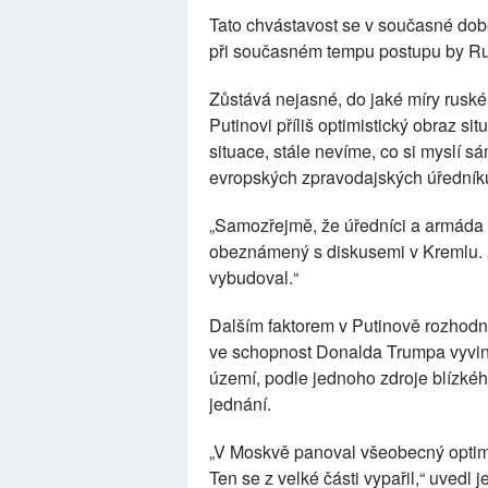
Tato chvástavost se v současné době 
při současném tempu postupu by Ru
Zůstává nejasné, do jaké míry ruské
Putinovi příliš optimistický obraz si
situace, stále nevíme, co si myslí sá
evropských zpravodajských úředník
„Samozřejmě, že úředníci a armáda p
obeznámený s diskusemi v Kremlu. „
vybudoval.“
Dalším faktorem v Putinově rozhodnutí
ve schopnost Donalda Trumpa vyvino
území, podle jednoho zdroje blízkéh
jednání.
„V Moskvě panoval všeobecný optim
Ten se z velké části vypařil,“ uvedl 