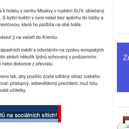
na k hotelu v centru Moskvy v ruském SUV, oblečený
 S kyticí květin v ruce vešel bez spěchu do lobby a
evičovou, která ho políbila na obě tváře.
vezl ji na večeři do Kremlu.
k západních médií s odvoláním na zprávu evropských
utin strávil několik týdnů schovaný v podzemním
u nebo dokonce z převratu.
aveno tak, aby posílilo zcela odlišný obraz ruského
iloval: přístupný, sebevědomý prezident, muž lidu,
valé učitelky.