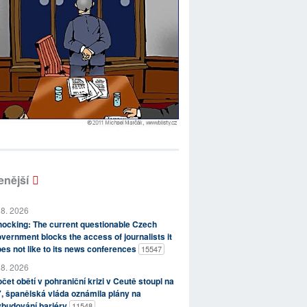
enější
 8. 2026
ocking: The current questionable Czech
vernment blocks the access of journalists it
es not like to its news conferences
15547
 8. 2026
čet obětí v pohraniční krizi v Ceutě stoupl na
, španělská vláda oznámila plány na
ybudování bariéry
11548