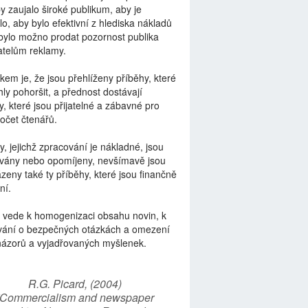
by zaujalo široké publikum, aby je
lo, aby bylo efektivní z hlediska nákladů
bylo možno prodat pozornost publika
telům reklamy.
kem je, že jsou přehlíženy příběhy, které
ly pohoršit, a přednost dostávají
y, které jsou přijatelné a zábavné pro
počet čtenářů.
y, jejichž zpracování je nákladné, jsou
vány nebo opomíjeny, nevšímavě jsou
zeny také ty příběhy, které jsou finančně
ní.
 vede k homogenizaci obsahu novin, k
vání o bezpečných otázkách a omezení
názorů a vyjadřovaných myšlenek.
R.G. Picard, (2004)
“Commercialism and newspaper