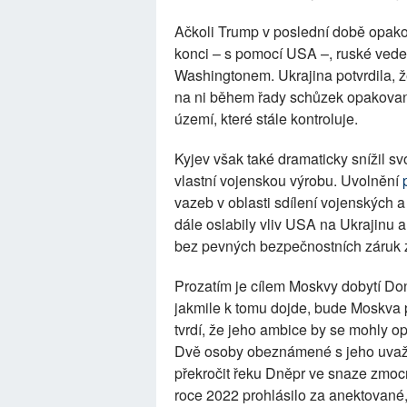
Ačkoli Trump v poslední době opakov
konci – s pomocí USA –, ruské veden
Washingtonem. Ukrajina potvrdila, ž
na ni během řady schůzek opakovaně 
území, které stále kontroluje.
Kyjev však také dramaticky snížil s
vlastní vojenskou výrobu. Uvolnění
vazeb v oblasti sdílení vojenských 
dále oslabily vliv USA na Ukrajinu 
bez pevných bezpečnostních záruk 
Prozatím je cílem Moskvy dobytí Don
jakmile k tomu dojde, bude Moskva p
tvrdí, že jeho ambice by se mohly opě
Dvě osoby obeznámené s jeho uvažov
překročit řeku Dněpr ve snaze zmocn
roce 2022 prohlásilo za anektované