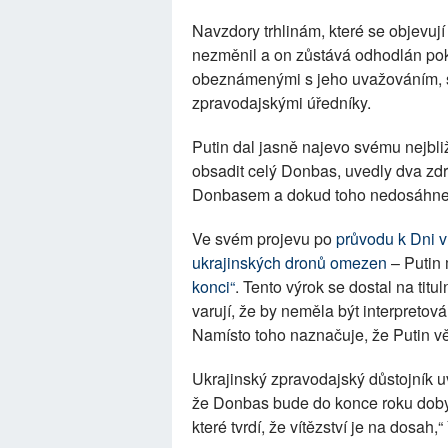
Navzdory trhlinám, které se objevuj
nezměnil a on zůstává odhodlán pokr
obeznámenými s jeho uvažováním, st
zpravodajskými úředníky.
Putin dal jasně najevo svému nejbli
obsadit celý Donbas, uvedly dva zdro
Donbasem a dokud toho nedosáhne, n
Ve svém projevu po
průvodu k Dni ví
ukrajinských dronů omezen
– Putin
konci“
. Tento výrok se dostal na titul
varují, že by neměla být interpreto
Namísto toho naznačuje, že Putin vě
Ukrajinský zpravodajský důstojník u
že Donbas bude do konce roku dobyt
které tvrdí, že vítězství je na dosah,“