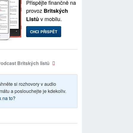
Přispějte finančně na
provoz
Britských
v mobilu.
Listů
CHCI PŘISPĚT
odcast Britských listů
áhněte si rozhovory v audio
mátu a poslouchejte je kdekoliv.
k na to?