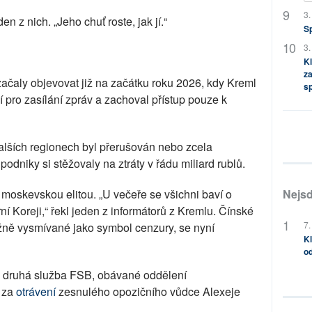
3.
en z nich. „Jeho chuť roste, jak jí.“
S
3.
Kl
za
ačaly objevovat již na začátku roku 2026, kdy Kreml
s
 pro zasílání zpráv a zachoval přístup pouze k
dalších regionech byl přerušován nebo zcela
odniky si stěžovaly na ztráty v řádu miliard rublů.
Nejsd
moskevskou elitou. „U večeře se všichni baví o
ní Koreji,“ řekl jeden z informátorů z Kremlu. Čínské
7.
ěžně vysmívané jako symbol cenzury, se nyní
Kl
od
á druhá služba FSB, obávané oddělení
 za
otrávení
zesnulého opozičního vůdce Alexeje