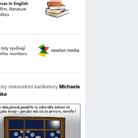
icky nekorektní karikatury
Michaela
áka