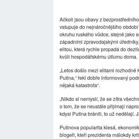
Ačkoli jsou obavy z bezprostředního
vstupuje do nejnáročnějšího období 
okruhu ruského vůdce, stejně jako s
západními zpravodajskými úředníky,
elitou, která rychle propadá do dezil
kvůli hospodářskému útlumu doma.
„Letos došlo mezi elitami rozhodn
Putina,“ řekl dobře informovaný podnik
nějaká katastrofa“.
„Nikdo si nemyslí, že se zítra všech
o tom, že se neustále přijímají napro
kdysi Putina bránili, to už nedělají.
Putinova popularita klesá, ekonomik
blogeři, kteří prezidenta málokdy krit