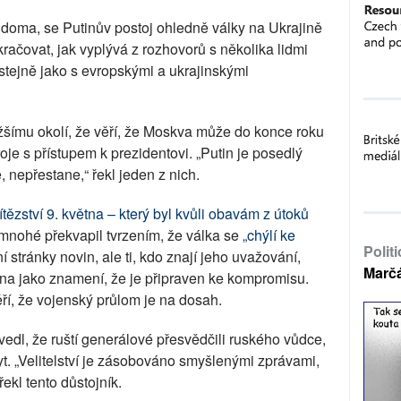
í doma, se Putinův postoj ohledně války na Ukrajině
ačovat, jak vyplývá z rozhovorů s několika lidmi
ejně jako s evropskými a ukrajinskými
žšímu okolí, že věří, že Moskva může do konce roku
je s přístupem k prezidentovi. „Putin je posedlý
epřestane,“ řekl jeden z nich.
tězství 9. května – který byl kvůli obavám z útoků
 mnohé překvapil tvrzením, že válka se
„chýlí ke
Polit
ní stránky novin, ale ti, kdo znají jeho uvažování,
Marč
vána jako znamení, že je připraven ke kompromisu.
ří, že vojenský průlom je na dosah.
vedl, že ruští generálové přesvědčili ruského vůdce,
. „Velitelství je zásobováno smyšlenými zprávami,
 řekl tento důstojník.