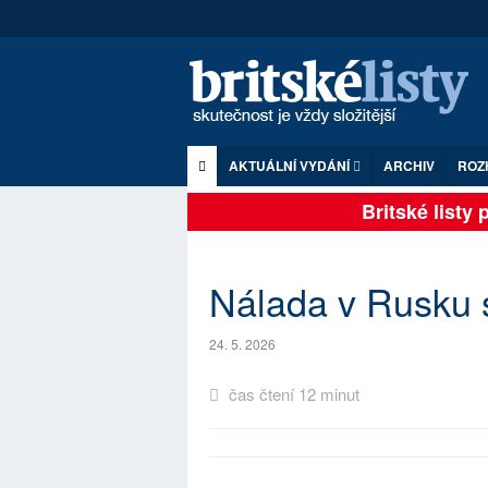
AKTUÁLNÍ VYDÁNÍ
ARCHIV
ROZ
Britské listy pln
Nálada v Rusku s
24. 5. 2026
čas čtení 12 minut