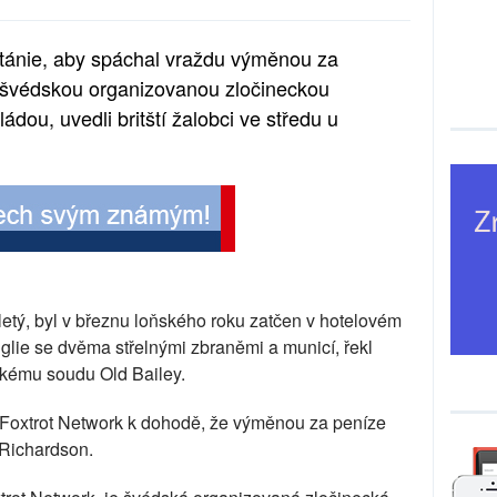
itánie, aby spáchal vraždu výměnou za
 švédskou organizovanou zločineckou
dou, uvedli britští žalobci ve středu u
etý, byl v březnu loňského roku zatčen v hotelovém
glie se dvěma střelnými zbraněmi a municí, řekl
skému soudu Old Bailey.
 Foxtrot Network k dohodě, že výměnou za peníze
 Richardson.