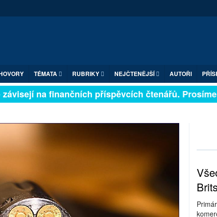
HOVORY
TÉMATA
RUBRIKY
NEJČTENĚJŠÍ
AUTOŘI
PŘÍS
ávisejí na finančních příspěvcích čtenářů. Prosíme, p
Všec
Brit
Primár
komerc