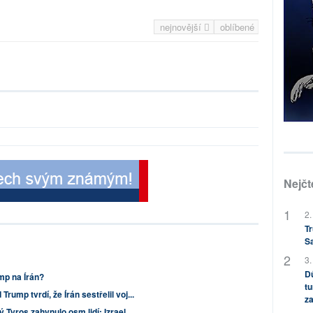
nejnovější
oblíbené
Nejčt
2.
Tr
S
3.
Dů
mp na Írán?
tu
ump tvrdí, že Írán sestřelil voj...
za
Tyros zahynulo osm lidí; Izrael ...