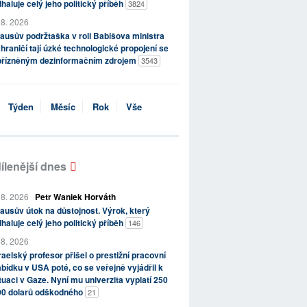
haluje celý jeho politický příběh
3824
 8. 2026
ausův podržtaška v roli Babišova ministra
hraničí tají úzké technologické propojení se
přízněným dezinformačním zdrojem
3543
Týden
Měsíc
Rok
Vše
ílenější dnes
 8. 2026
Petr Waniek Horváth
ausův útok na důstojnost. Výrok, který
haluje celý jeho politický příběh
146
 8. 2026
raelský profesor přišel o prestižní pracovní
bídku v USA poté, co se veřejně vyjádřil k
tuaci v Gaze. Nyní mu univerzita vyplatí 250
00 dolarů odškodného
21