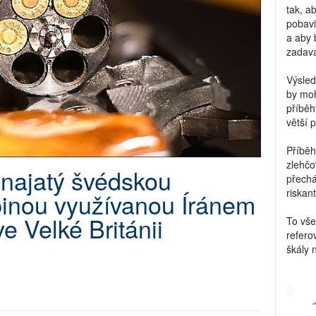
tak, a
pobavi
a aby 
zadava
Výsled
by moh
příběh
větší 
Příběh
zlehčo
 najatý švédskou
přechá
riskant
pinou využívanou Íránem
e Velké Británii
To vše
refero
škály 