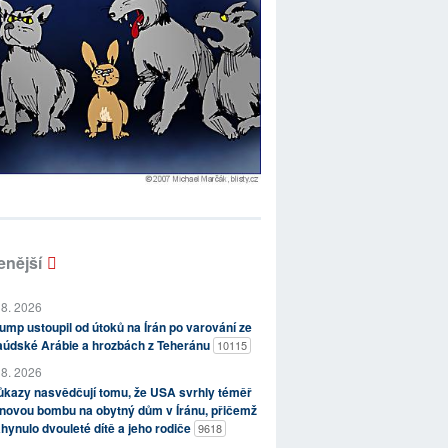
enější
 8. 2026
ump ustoupil od útoků na Írán po varování ze
aúdské Arábie a hrozbách z Teheránu
10115
 8. 2026
kazy nasvědčují tomu, že USA svrhly téměř
novou bombu na obytný dům v Íránu, přičemž
hynulo dvouleté dítě a jeho rodiče
9618