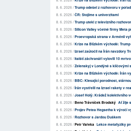
Krize na Blízkém východě: Írán oz
8. 6. 2026 /
Trump odešel z rozhovoru v pořadu
8. 6. 2026 /
ČR: Stojíme s univerzitami
8. 6. 2026 /
Trump utekl z televizního rozhovo
8. 6. 2026 /
Silicon Valley včetně firmy Meta př
8. 6. 2026 /
Proevropská strana v Arménii vyhr
8. 6. 2026 /
Krize na Blízkém východě: Trump vy
8. 6. 2026 /
Izrael zaútočil na Írán navzdory T
8. 6. 2026 /
Italští záchranáři vylovili 10 mrtvo
8. 6. 2026 /
Zelenskyj v Londýně s klíčovými s
8. 6. 2026 /
Krize na Blízkém východě: Írán vyst
8. 6. 2026 /
BBC: Klesající porodnost, stárnouc
8. 6. 2026 /
Írán vystřelil na Izrael rakety v re
8. 6. 2026 /
Josef Holý: Krádež kolektivního vě
8. 6. 2026 /
Beno Trávníček Brodský
Ať žije 
8. 6. 2026 /
Projev Petea Hegsetha k výročí vy
8. 6. 2026 /
Rozhovor s Jardou Duškem
8. 6. 2026 /
Petr Vařeka
Lekce metafyziky pr