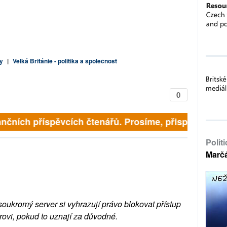
ry
|
Velká Británie - politika a společnost
0
nčních příspěvcích čtenářů. Prosíme, přispějte. ➥
Polit
Marč
soukromý server si vyhrazují právo blokovat přístup
rovi, pokud to uznají za důvodné.