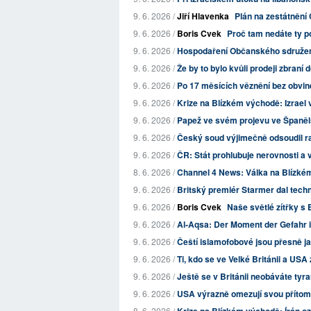
9. 6. 2026 /
Jiří Hlavenka
Plán na zestátnění 
9. 6. 2026 /
Boris Cvek
Proč tam nedáte ty p
9. 6. 2026 /
Hospodaření Občanského sdružení 
9. 6. 2026 /
Že by to bylo kvůli prodeji zbraní 
9. 6. 2026 /
Po 17 měsících věznění bez obviněn
9. 6. 2026 /
Krize na Blízkém východě: Izrael 
9. 6. 2026 /
Papež ve svém projevu ve Španělsk
9. 6. 2026 /
Český soud výjimečně odsoudil 
9. 6. 2026 /
ČR: Stát prohlubuje nerovnosti a ve
8. 6. 2026 /
Channel 4 News: Válka na Blízkém
9. 6. 2026 /
Britský premiér Starmer dal tech
9. 6. 2026 /
Boris Cvek
Naše světlé zítřky s
9. 6. 2026 /
Al-Aqsa: Der Moment der Gefahr i
9. 6. 2026 /
Čeští islamofobové jsou přesně ja
9. 6. 2026 /
Ti, kdo se ve Velké Británii a USA 
9. 6. 2026 /
Ještě se v Británii neobáváte tyra
9. 6. 2026 /
USA výrazně omezují svou příto
8. 6. 2026 /