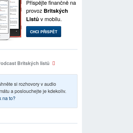
Přispějte finančně na
provoz
Britských
v mobilu.
Listů
CHCI PŘISPĚT
odcast Britských listů
áhněte si rozhovory v audio
mátu a poslouchejte je kdekoliv.
k na to?