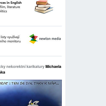
icky nekorektní karikatury
Michaela
áka