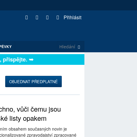
Přihlásit
PĚVKY
řispějte. ➥
OBJEDNAT PŘEDPLATNÉ
hno, vůči čemu jsou
ské listy opakem
ním obsahem současných novin je
ionalizované zpravodajství zpracované