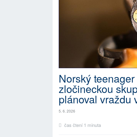
Norský teenager
zločineckou sku
plánoval vraždu v
5. 6. 2026
čas čtení 1 minuta