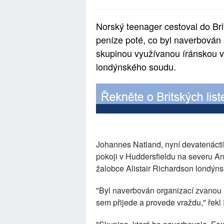
Norský teenager cestoval do Br
peníze poté, co byl naverbován
skupinou využívanou íránskou vlá
londýnského soudu.
Johannes Natland, nyní devatenáctil
pokoji v Huddersfieldu na severu An
žalobce Alistair Richardson londýn
"Byl naverbován organizací zvanou
sem přijede a provede vraždu," řekl