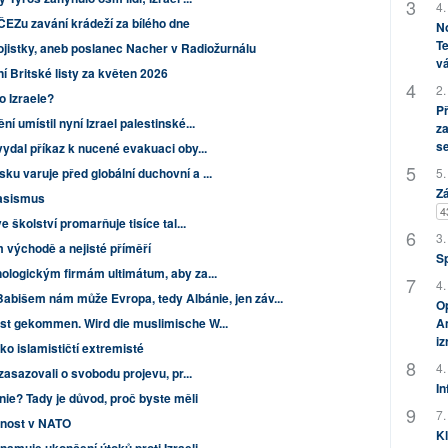
4.
ČEZu zavání krádeží za bílého dne
No
Te
ojistky, aneb poslanec Nacher v Radiožurnálu
vá
Britské listy za květen 2026
2.
do Izraele?
P
í umístil nyní Izrael palestinské...
za
s
vydal příkaz k nucené evakuaci oby...
u varuje před globální duchovní a ...
5.
Zá
rasismus
4
 školství promarňuje tisíce tal...
3.
 východě a nejisté příměří
S
nologickým firmám ultimátum, aby za...
4.
 Babišem nám může Evropa, tedy Albánie, jen záv...
Op
st gekommen. Wird die muslimische W...
Am
i
ko islamističtí extremisté
4.
zasazovali o svobodu projevu, pr...
In
nie? Tady je důvod, proč byste měli
7.
mnost v NATO
Kl