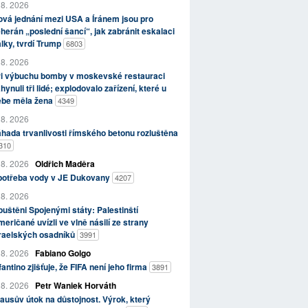
 8. 2026
vá jednání mezi USA a Íránem jsou pro
herán „poslední šancí“, jak zabránit eskalaci
lky, tvrdí Trump
6803
 8. 2026
ři výbuchu bomby v moskevské restauraci
hynuli tři lidé; explodovalo zařízení, které u
ebe měla žena
4349
 8. 2026
hada trvanlivosti římského betonu rozluštěna
310
 8. 2026
Oldřich Maděra
potřeba vody v JE Dukovany
4207
 8. 2026
uštěni Spojenými státy: Palestinští
eričané uvízli ve vlně násilí ze strany
zraelských osadníků
3991
 8. 2026
Fabiano Golgo
fantino zjišťuje, že FIFA není jeho firma
3891
 8. 2026
Petr Waniek Horváth
ausův útok na důstojnost. Výrok, který