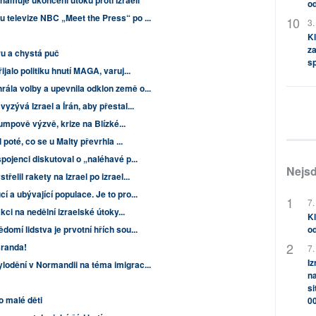
namuje ukončení útoků proti Izraeli
od
 televize NBC „Meet the Press“ po ...
3.
Kl
za
ru a chystá puč
s
ijalo politiku hnutí MAGA, varuj...
ála volby a upevnila odklon země o...
zývá Izrael a Írán, aby přestal...
rumpově výzvě, krize na Blízké...
l poté, co se u Malty převrhla ...
pojenci diskutoval o „naléhavé p...
Nejsd
řelil rakety na Izrael po izrael...
í a ubývající populace. Je to pro...
7.
akci na nedělní izraelské útoky...
Kl
domí lidstva je prvotní hřích sou...
od
sranda!
7.
Iz
lodění v Normandii na téma imigrac...
na
si
o malé děti
0