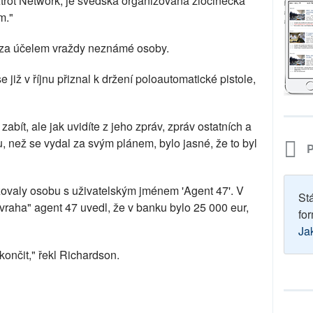
trot Network, je švédská organizovaná zločinecká
m."
í za účelem vraždy neznámé osoby.
 již v říjnu přiznal k držení poloautomatické pistole,
bít, ale jak uvidíte z jeho zpráv, zpráv ostatních a
, než se vydal za svým plánem, bylo jasné, že to byl
P
zovaly osobu s uživatelským jménem 'Agent 47'. V
St
 vraha" agent 47 uvedl, že v banku bylo 25 000 eur,
for
Ja
končit," řekl Richardson.