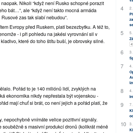
vá
ě naopak. Nikoli “když není Rusko schopné porazit 
2.
eho bát…”, ale “když není takto mocná armáda 
P
i Rusové zas tak slabí nebudou”.
za
s
tem Evropy před Ruskem, platí bezezbytku. A též to, 
5.
nomže - i při pohledu na jakési vyrovnání sil v 
Zá
ladivo, které do toho štítu buší, je obrovsky silné.
4
3.
S
4.
Op
Am
i
ělalo. Pořád to je 140 miliónů lidí, zvyklých na 
4.
ská ekonomika nikdy nepřestala být vojenskou - 
In
ád mají chuť si brát, co není jejich a pořád platí, že 
7.
Kl
od
, nepochybně vnímáte velice pozitivní signály. 
3.
 souběžně s masivní produkcí dronů (kolikrát méně 
Kl