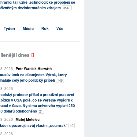
hraničí tají úzké technologické propojení se
přízněným dezinformačním zdrojem
3543
Týden
Měsíc
Rok
Vše
ílenější dnes
 8. 2026
Petr Waniek Horváth
ausův útok na důstojnost. Výrok, který
haluje celý jeho politický příběh
146
 8. 2026
raelský profesor přišel o prestižní pracovní
bídku v USA poté, co se veřejně vyjádřil k
tuaci v Gaze. Nyní mu univerzita vyplatí 250
00 dolarů odškodného
21
 8. 2026
Matěj Metelec
kdo nepozoruje svůj vlastní „soumrak“
19
 8. 2026