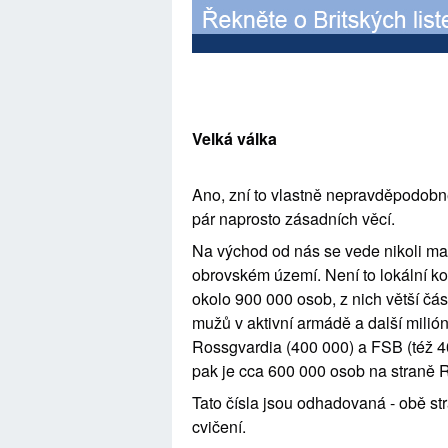
Velká válka
Ano, zní to vlastně nepravděpodob
pár naprosto zásadních věcí.
Na východ od nás se vede nikoli mal
obrovském území. Není to lokální konf
okolo 900 000 osob, z nich větší čás
mužů v aktivní armádě a další milión
Rossgvardia (400 000) a FSB (též 400 
pak je cca 600 000 osob na straně 
Tato čísla jsou odhadovaná - obě str
cvičení.