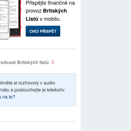
Přispějte finančně na
provoz
Britských
v mobilu.
Listů
CHCI PŘISPĚT
odcast Britských listů
áhněte si rozhovory v audio
mátu a poslouchejte je kdekoliv.
k na to?