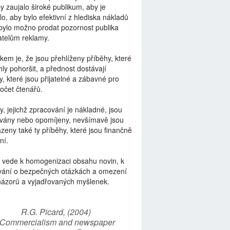
by zaujalo široké publikum, aby je
lo, aby bylo efektivní z hlediska nákladů
bylo možno prodat pozornost publika
telům reklamy.
kem je, že jsou přehlíženy příběhy, které
ly pohoršit, a přednost dostávají
y, které jsou přijatelné a zábavné pro
počet čtenářů.
y, jejichž zpracování je nákladné, jsou
vány nebo opomíjeny, nevšímavě jsou
zeny také ty příběhy, které jsou finančně
ní.
 vede k homogenizaci obsahu novin, k
vání o bezpečných otázkách a omezení
názorů a vyjadřovaných myšlenek.
R.G. Picard, (2004)
“Commercialism and newspaper