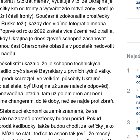
krát? Stokrát méně?) vyúsťuje v to, že Ukrajina je 
za
tky km od fronty a vytvářet zde mrtvé zóny, které je 
s
jižní části fronty). Současně zdokonalila prostředky 
Rusko též!); každý den vidíme fotografie mnoha 
prvé od roku 2022 získala více území než ztratila. 
y, kdy Ukrajina je dnes zjevně schopná zasahovat 
ou část Chersonské oblasti a v podstatě nedovolit 
nadějí.
Nejsd
několikrát ukázalo, že je schopno technických 
adilo pryč slavné Bayraktary z prvních týdnů války. 
7.
Kl
 produkci rozjeli ve velkém, působily Ukrajině 
od
 asi stále, byť Ukrajina už zase nalezla odpověď). 
7.
naváděná letadla, tam už pojem dron ani není 
Iz
ame changerem, do té doby, než se najde protizbraň.
na
si
. Slábnoucí ekonomika země znamená, že se 
0
 ale na zbraně prostředky budou pořád. Pokud 
7.
odá kadibudky, takže budou chodit za keříčky jako 
Ni
. Může se stát - teď se to aspoň tak jeví - že mocný 
7.