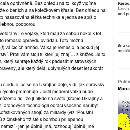
 zcela oprávněně. Bez ohledu na to, když vidíme 
že o berlích a na kolečkovém křesle. Bez ohledu na 
sto nasazována těžká technika a jedná se spíš o 
alebnou podporou.
eterány - o vojáky, kteří mají za sebou několik let 
oto řemeslo opravdu ovládají. Toto možná 
!) válčících armád. Válka je řemeslo, a pokud jej 
ví. Proti vám stojí ti, kteří jej znají… z knížek. Je to 
m, který sehraje každý rok padesát mistrovských 
pravený, ale který dělal uplynulých deset let akorát 
Polit
 sleduje, co se na Ukrajině děje, vidí, jak obrovsky 
Marč
 rychle proměňuje. Jestli moderní válka bude 
můžeme říci, že ji nikdo na světě (kromě Ukrajiny a 
 dronových technologií obrací všechno naruby: 
fistikovaných strojů za miliardy (viz “Pouštní 
onů z čínského tržiště s bombou přilepenou 
mizí - jen je úplně jiná, rozhodují úplně jiné 