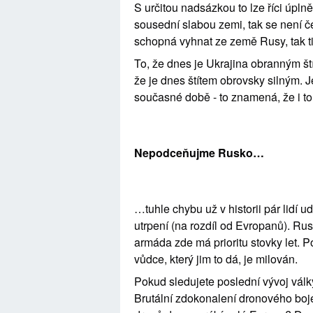
S určitou nadsázkou to lze říci úpln
sousední slabou zemi, tak se není č
schopná vyhnat ze země Rusy, tak t
To, že dnes je Ukrajina obranným ští
že je dnes štítem obrovsky silným. Je
současné době - to znamená, že i to k
Nepodceňujme Rusko…
…tuhle chybu už v historii pár lidí ud
utrpení (na rozdíl od Evropanů). Ru
armáda zde má prioritu stovky let. Poř
vůdce, který jim to dá, je milován.
Pokud sledujete poslední vývoj války
Brutální zdokonalení dronového boje