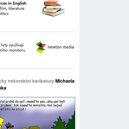
icky nekorektní karikatury
Michaela
áka