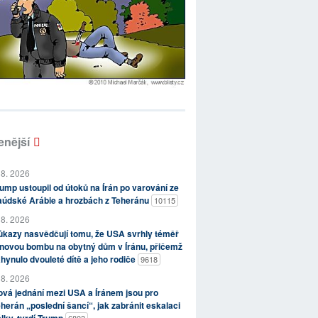
enější
 8. 2026
ump ustoupil od útoků na Írán po varování ze
aúdské Arábie a hrozbách z Teheránu
10115
 8. 2026
kazy nasvědčují tomu, že USA svrhly téměř
novou bombu na obytný dům v Íránu, přičemž
hynulo dvouleté dítě a jeho rodiče
9618
 8. 2026
vá jednání mezi USA a Íránem jsou pro
herán „poslední šancí“, jak zabránit eskalaci