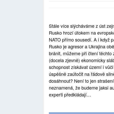
Stále více slýcháváme z úst zej
Rusko hrozí útokem na evropské
NATO přímo sousedí. A i když pat
Rusko je agresor a Ukrajina obět
bránit, můžeme při čtení těchto
(docela zjevně) ekonomicky slábn
schopnost získávat území i vůči
úspěšně zaútočit na řádově sil
dosáhnout? Není to jen strašení
neznamená, že budeme jaksi aut
experti předkládají…