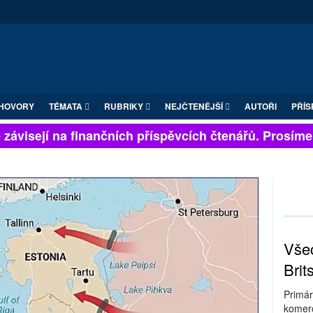
HOVORY
TÉMATA
RUBRIKY
NEJČTENĚJŠÍ
AUTOŘI
PŘÍS
ávisejí na finančních příspěvcích čtenářů. Prosíme, př
Všec
Brit
Primár
komerc