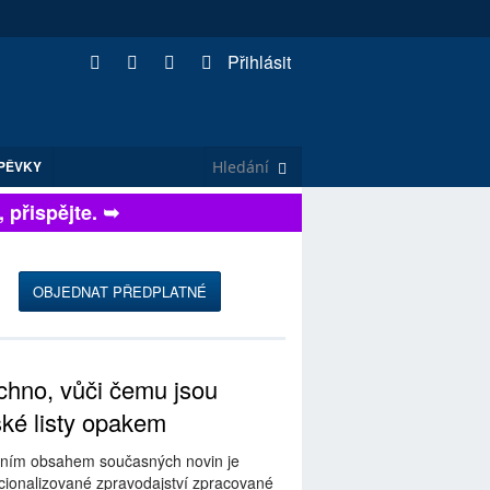
Přihlásit
PĚVKY
ispějte. ➥
OBJEDNAT PŘEDPLATNÉ
hno, vůči čemu jsou
ské listy opakem
ním obsahem současných novin je
ionalizované zpravodajství zpracované