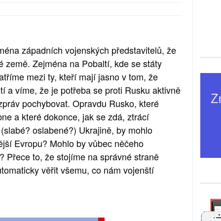
ména západních vojenských představitelů, že 
 země. Zejména na Pobaltí, kde se státy 
říme mezi ty, kteří mají jasno v tom, že 
í a víme, že je potřeba se proti Rusku aktivně 
 zpráv pochybovat. Opravdu Rusko, které 
e a které dokonce, jak se zdá, ztrácí 
 (slabé? oslabené?) Ukrajině, by mohlo 
nější Evropu? Mohlo by vůbec něčeho 
? Přece to, že stojíme na správné straně 
omaticky věřit všemu, co nám vojenští 