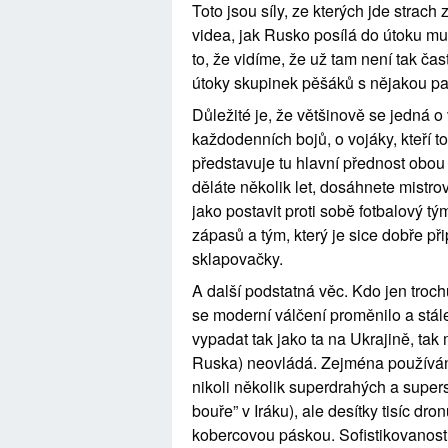
Toto jsou síly, ze kterých jde strach
videa, jak Rusko posílá do útoku mu
to, že vidíme, že už tam není tak ča
útoky skupinek pěšáků s nějakou p
Důležité je, že většinově se jedná o v
každodenních bojů, o vojáky, kteří t
představuje tu hlavní přednost obou (
děláte několik let, dosáhnete mistrovst
jako postavit proti sobě fotbalový tý
zápasů a tým, který je sice dobře při
sklapovačky.
A další podstatná věc. Kdo jen trochu
se moderní válčení proměnilo a stále
vypadat tak jako ta na Ukrajině, tak 
Ruska) neovládá. Zejména používání
nikoli několik superdrahých a superso
bouře” v Iráku), ale desítky tisíc dr
kobercovou páskou. Sofistikovanost ne