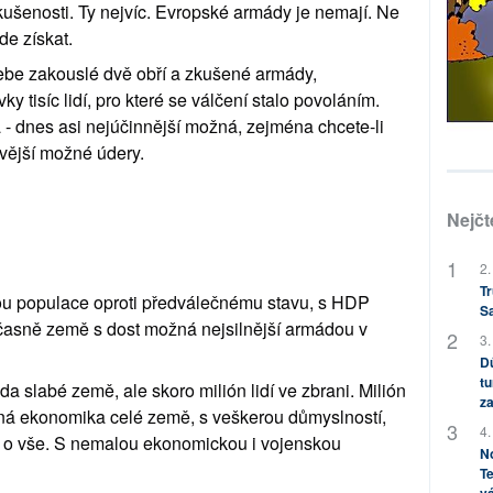
kušenosti. Ty nejvíc. Evropské armády je nemají. Ne 
de získat.
be zakouslé dvě obří a zkušené armády, 
tisíc lidí, pro které se válčení stalo povoláním. 
 - dnes asi nejúčinnější možná, zejména chcete-li 
ivější možné údery.
Nejčt
2.
Tr
ou populace oproti předválečnému stavu, s HDP 
S
sně země s dost možná nejsilnější armádou v 
3.
Dů
tu
da slabé země, ale skoro milión lidí ve zbrani. Milión 
za
ná ekonomika celé země, s veškerou důmyslností, 
4.
de o vše. S nemalou ekonomickou i vojenskou 
No
Te