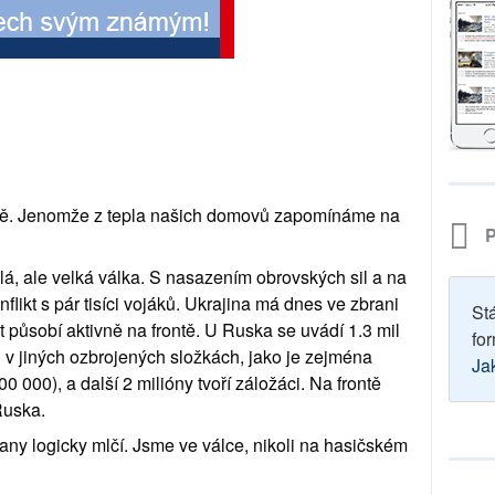
ně. Jenomže z tepla našich domovů zapomínáme na 
P
á, ale velká válka. S nasazením obrovských sil a na 
likt s pár tisíci vojáků. Ukrajina má dnes ve zbrani 
St
t působí aktivně na frontě. U Ruska se uvádí 1.3 mil 
for
 v jiných ozbrojených složkách, jako je zejména 
Ja
000), a další 2 milióny tvoří záložáci. Na frontě 
Ruska. 
any logicky mlčí. Jsme ve válce, nikoli na hasičském 