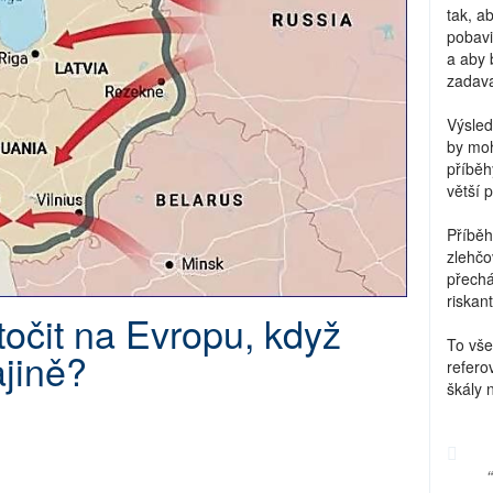
tak, a
pobavi
a aby 
zadava
Výsled
by moh
příběh
větší 
Příběh
zlehčo
přechá
riskant
očit na Evropu, když
To vše
ajině?
refero
škály 