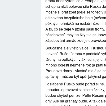
dronů dnes vyrábí celá Evropa? Deset
schopná ničit bojovou sílu Ruska desí
možné si brát zpět (děje se to teď v 
dálkového bezpilotního boje (ovšem 
pěkných ohníčků na ruském území. Po
A to, co se děje v jižním pásu front
zásobovací trasy na Krym a okupovan
zásobování armád zde je obrovskou 
Současně ale v této válce i Ruskou 
inovací. Rušení dronů v podstatě vyř
Drony na optických vláknech, jejichž
mnoho bolesti nejméně rok (a platí to
Proudové drony - vlastně malá samo
správný - můžou být opět jakýmsi g
I oslabené Rusko bude pořád silné
nebudou opravovat silnice a školky,
budou chybět peníze, Putin Rusům pr
dřív. Ale na granáty bude. A tak dále