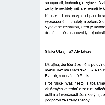
schopnosti, technologie, výcvik. A z
že by je nechtěly mít, ale nemají je k
Kousek od nás na východ jsou do se
vybroušené mnohaletým bojem. Stovky 
Vybavené technikou, která je účinná
druhé straně zasahovat ty nejbolest
Slabá Ukrajina? Ale kdeže
Ukrajina, doničená země, s polovin
menší, než má Maďarsko… Ale souča
Evropě, a to i včetně Ruska.
Proti ruské invazi nestojí slabá armá
zkušených veteránů a za nimi váleč
úsilím a invenčností těch, kterým j
podporou ze strany Evropy.