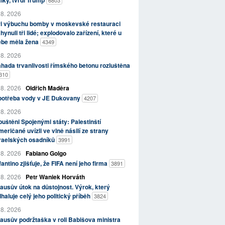
lky, tvrdí Trump
6803
 8. 2026
ři výbuchu bomby v moskevské restauraci
hynuli tři lidé; explodovalo zařízení, které u
ebe měla žena
4349
 8. 2026
hada trvanlivosti římského betonu rozluštěna
310
 8. 2026
Oldřich Maděra
potřeba vody v JE Dukovany
4207
 8. 2026
uštěni Spojenými státy: Palestinští
eričané uvízli ve vlně násilí ze strany
zraelských osadníků
3991
 8. 2026
Fabiano Golgo
fantino zjišťuje, že FIFA není jeho firma
3891
 8. 2026
Petr Waniek Horváth
ausův útok na důstojnost. Výrok, který
haluje celý jeho politický příběh
3824
 8. 2026
ausův podržtaška v roli Babišova ministra