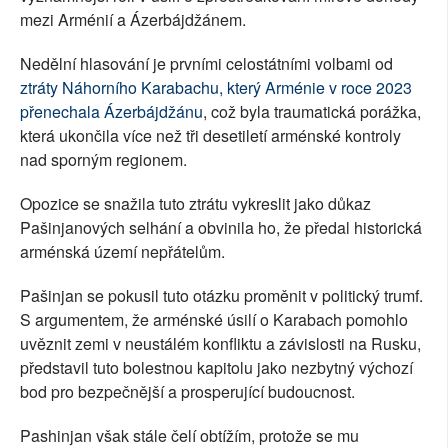
mezi Arménií a Ázerbájdžánem.
Nedělní hlasování je prvními celostátními volbami od
ztráty Náhorního Karabachu, který Arménie v roce 2023
přenechala Ázerbájdžánu
, což byla traumatická porážka,
která ukončila více než tři desetiletí arménské kontroly
nad sporným regionem.
Opozice se snažila tuto ztrátu vykreslit jako důkaz
Pašinjanových selhání a obvinila ho, že předal historická
arménská území nepřátelům.
Pašinjan se pokusil tuto otázku proměnit v politický trumf.
S argumentem, že arménské úsilí o Karabach pomohlo
uvěznit zemi v neustálém konfliktu a závislosti na Rusku,
představil tuto bolestnou kapitolu jako nezbytný výchozí
bod pro bezpečnější a prosperující budoucnost.
Pashinjan však stále čelí obtížím, protože se mu