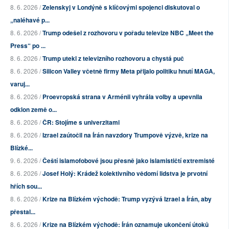
8. 6. 2026 /
Zelenskyj v Londýně s klíčovými spojenci diskutoval o
„naléhavé p...
8. 6. 2026 /
Trump odešel z rozhovoru v pořadu televize NBC „Meet the
Press“ po ...
8. 6. 2026 /
Trump utekl z televizního rozhovoru a chystá puč
8. 6. 2026 /
Silicon Valley včetně firmy Meta přijalo politiku hnutí MAGA,
varuj...
8. 6. 2026 /
Proevropská strana v Arménii vyhrála volby a upevnila
odklon země o...
8. 6. 2026 /
ČR: Stojíme s univerzitami
8. 6. 2026 /
Izrael zaútočil na Írán navzdory Trumpově výzvě, krize na
Blízké...
9. 6. 2026 /
Čeští islamofobové jsou přesně jako islamističtí extremisté
8. 6. 2026 /
Josef Holý: Krádež kolektivního vědomí lidstva je prvotní
hřích sou...
8. 6. 2026 /
Krize na Blízkém východě: Trump vyzývá Izrael a Írán, aby
přestal...
8. 6. 2026 /
Krize na Blízkém východě: Írán oznamuje ukončení útoků