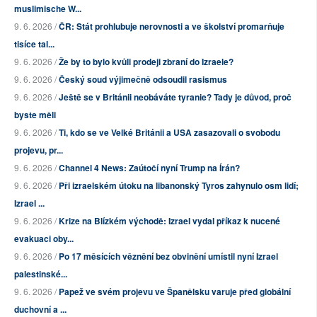
muslimische W...
9. 6. 2026 /
ČR: Stát prohlubuje nerovnosti a ve školství promarňuje
tisíce tal...
9. 6. 2026 /
Že by to bylo kvůli prodeji zbraní do Izraele?
9. 6. 2026 /
Český soud výjimečně odsoudil rasismus
9. 6. 2026 /
Ještě se v Británii neobáváte tyranie? Tady je důvod, proč
byste měli
9. 6. 2026 /
Ti, kdo se ve Velké Británii a USA zasazovali o svobodu
projevu, pr...
9. 6. 2026 /
Channel 4 News: Zaútočí nyní Trump na Írán?
9. 6. 2026 /
Při izraelském útoku na libanonský Tyros zahynulo osm lidí;
Izrael ...
9. 6. 2026 /
Krize na Blízkém východě: Izrael vydal příkaz k nucené
evakuaci oby...
9. 6. 2026 /
Po 17 měsících věznění bez obvinění umístil nyní Izrael
palestinské...
9. 6. 2026 /
Papež ve svém projevu ve Španělsku varuje před globální
duchovní a ...