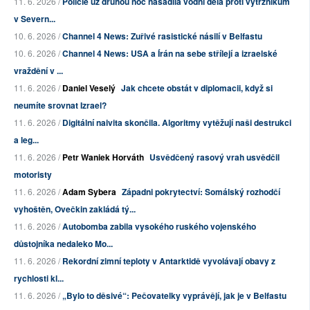
11. 6. 2026 /
Policie už druhou noc nasadila vodní děla proti výtržníkům
v Severn...
10. 6. 2026 /
Channel 4 News: Zuřivé rasistické násilí v Belfastu
10. 6. 2026 /
Channel 4 News: USA a Írán na sebe střílejí a izraelské
vraždění v ...
11. 6. 2026 /
Daniel Veselý
Jak chcete obstát v diplomacii, když si
neumíte srovnat Izrael?
11. 6. 2026 /
Digitální naivita skončila. Algoritmy vytěžují naši destrukci
a leg...
11. 6. 2026 /
Petr Waniek Horváth
Usvědčený rasový vrah usvědčil
motoristy
11. 6. 2026 /
Adam Sybera
Západni pokrytectví: Somálský rozhodčí
vyhoštěn, Ovečkin zakládá tý...
11. 6. 2026 /
Autobomba zabila vysokého ruského vojenského
důstojníka nedaleko Mo...
11. 6. 2026 /
Rekordní zimní teploty v Antarktidě vyvolávají obavy z
rychlosti kl...
11. 6. 2026 /
„Bylo to děsivé“: Pečovatelky vyprávějí, jak je v Belfastu