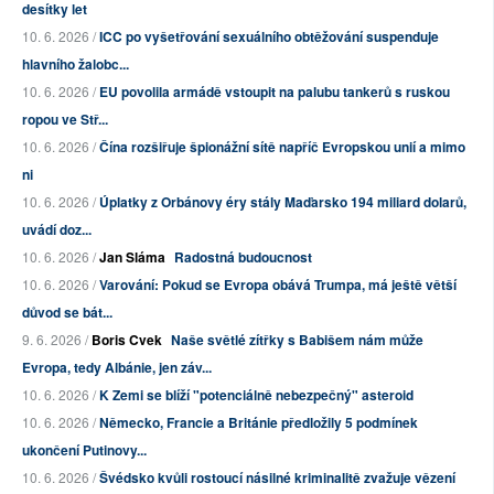
desítky let
10. 6. 2026 /
ICC po vyšetřování sexuálního obtěžování suspenduje
hlavního žalobc...
10. 6. 2026 /
EU povolila armádě vstoupit na palubu tankerů s ruskou
ropou ve Stř...
10. 6. 2026 /
Čína rozšiřuje špionážní sítě napříč Evropskou unií a mimo
ni
10. 6. 2026 /
Úplatky z Orbánovy éry stály Maďarsko 194 miliard dolarů,
uvádí doz...
10. 6. 2026 /
Jan Sláma
Radostná budoucnost
10. 6. 2026 /
Varování: Pokud se Evropa obává Trumpa, má ještě větší
důvod se bát...
9. 6. 2026 /
Boris Cvek
Naše světlé zítřky s Babišem nám může
Evropa, tedy Albánie, jen záv...
10. 6. 2026 /
K Zemi se blíží "potenciálně nebezpečný" asteroid
10. 6. 2026 /
Německo, Francie a Británie předložily 5 podmínek
ukončení Putinovy...
10. 6. 2026 /
Švédsko kvůli rostoucí násilné kriminalitě zvažuje vězení