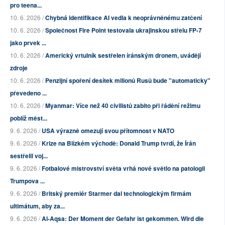
pro teena...
10. 6. 2026 /
Chybná identifikace AI vedla k neoprávněnému zatčení
10. 6. 2026 /
Společnost Fire Point testovala ukrajinskou střelu FP-7
jako prvek ...
10. 6. 2026 /
Americký vrtulník sestřelen íránským dronem, uvádějí
zdroje
10. 6. 2026 /
Penzijní spoření desítek milionů Rusů bude "automaticky"
převedeno ...
10. 6. 2026 /
Myanmar: Více než 40 civilistů zabito při řádění režimu
poblíž měst...
9. 6. 2026 /
USA výrazně omezují svou přítomnost v NATO
9. 6. 2026 /
Krize na Blízkém východě: Donald Trump tvrdí, že Írán
sestřelil voj...
9. 6. 2026 /
Fotbalové mistrovství světa vrhá nové světlo na patologii
Trumpova ...
9. 6. 2026 /
Britský premiér Starmer dal technologickým firmám
ultimátum, aby za...
9. 6. 2026 /
Al-Aqsa: Der Moment der Gefahr ist gekommen. Wird die