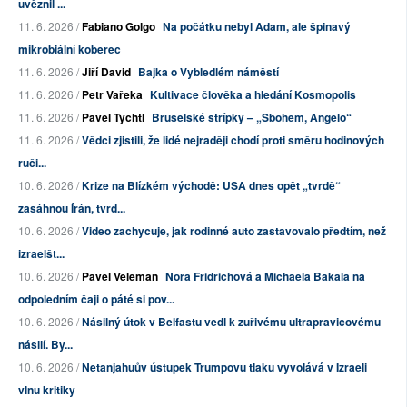
uvěznil ...
11. 6. 2026 /
Fabiano Golgo
Na počátku nebyl Adam, ale špinavý
mikrobiální koberec
11. 6. 2026 /
Jiří David
Bajka o Vybledlém náměstí
11. 6. 2026 /
Petr Vařeka
Kultivace člověka a hledání Kosmopolis
11. 6. 2026 /
Pavel Tychtl
Bruselské střípky – „Sbohem, Angelo“
11. 6. 2026 /
Vědci zjistili, že lidé nejraději chodí proti směru hodinových
ruči...
10. 6. 2026 /
Krize na Blízkém východě: USA dnes opět „tvrdě“
zasáhnou Írán, tvrd...
10. 6. 2026 /
Video zachycuje, jak rodinné auto zastavovalo předtím, než
izraelšt...
10. 6. 2026 /
Pavel Veleman
Nora Fridrichová a Michaela Bakala na
odpoledním čaji o páté si pov...
10. 6. 2026 /
Násilný útok v Belfastu vedl k zuřivému ultrapravicovému
násilí. By...
10. 6. 2026 /
Netanjahuův ústupek Trumpovu tlaku vyvolává v Izraeli
vlnu kritiky