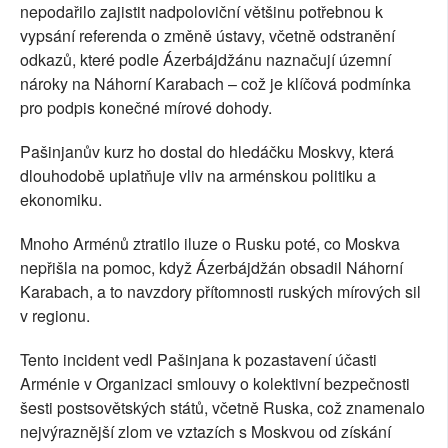
nepodařilo zajistit nadpoloviční většinu potřebnou k
vypsání referenda o změně ústavy, včetně odstranění
odkazů, které podle Ázerbájdžánu naznačují územní
nároky na Náhorní Karabach – což je klíčová podmínka
pro podpis konečné mírové dohody.
Pašinjanův kurz ho dostal do hledáčku Moskvy, která
dlouhodobě uplatňuje vliv na arménskou politiku a
ekonomiku.
Mnoho Arménů ztratilo iluze o Rusku poté, co Moskva
nepřišla na pomoc, když Ázerbájdžán obsadil Náhorní
Karabach, a to navzdory přítomnosti ruských mírových sil
v regionu.
Tento incident vedl Pašinjana k pozastavení účasti
Arménie v Organizaci smlouvy o kolektivní bezpečnosti
šesti postsovětských států, včetně Ruska, což znamenalo
nejvýraznější zlom ve vztazích s Moskvou od získání