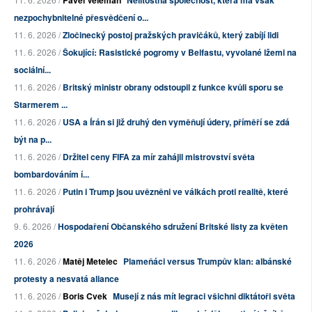
Pavel Veleman
Nelítostná společnost, která má však
nezpochybnitelné přesvědčení o...
11. 6. 2026 /
Zločinecký postoj pražských pravičáků, který zabíjí lidi
11. 6. 2026 /
Šokující: Rasistické pogromy v Belfastu, vyvolané lžemi na
sociální...
11. 6. 2026 /
Britský ministr obrany odstoupil z funkce kvůli sporu se
Starmerem ...
11. 6. 2026 /
USA a Írán si již druhý den vyměňují údery, příměří se zdá
být na p...
11. 6. 2026 /
Držitel ceny FIFA za mír zahájil mistrovství světa
bombardováním í...
11. 6. 2026 /
Putin i Trump jsou uvězněni ve válkách proti realitě, které
prohrávají
9. 6. 2026 /
Hospodaření Občanského sdružení Britské listy za květen
2026
11. 6. 2026 /
Matěj Metelec
Plameňáci versus Trumpův klan: albánské
protesty a nesvatá aliance
11. 6. 2026 /
Boris Cvek
Musejí z nás mít legraci všichni diktátoři světa