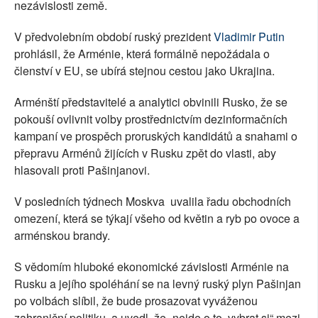
nezávislosti země.
V předvolebním období ruský prezident
Vladimir Putin
prohlásil, že Arménie, která formálně nepožádala o
členství v EU, se ubírá stejnou cestou jako Ukrajina.
Arménští představitelé a analytici obvinili Rusko, že se
pokouší ovlivnit volby prostřednictvím dezinformačních
kampaní ve prospěch proruských kandidátů a snahami o
přepravu Arménů žijících v Rusku zpět do vlasti, aby
hlasovali proti Pašinjanovi.
V posledních týdnech Moskva uvalila řadu obchodních
omezení, která se týkají všeho od květin a ryb po ovoce a
arménskou brandy.
S vědomím hluboké ekonomické závislosti Arménie na
Rusku a jejího spoléhání se na levný ruský plyn Pašinjan
po volbách slíbil, že bude prosazovat vyváženou
zahraniční politiku, a uvedl, že „nejde o to, vybrat si“ mezi