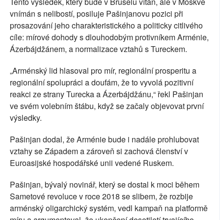
Tento výsledek, který bude v Bruselu vítán, ale v Moskvě
vnímán s nelibostí, posiluje Pašinjanovu pozici při
prosazování jeho charakteristického a politicky citlivého
cíle: mírové dohody s dlouhodobým protivníkem Arménie,
Ázerbájdžánem, a normalizace vztahů s Tureckem.
„Arménský lid hlasoval pro mír, regionální prosperitu a
regionální spolupráci a doufám, že to vyvolá pozitivní
reakci ze strany Turecka a Ázerbájdžánu,“ řekl Pašinjan
ve svém volebním štábu, když se začaly objevovat první
výsledky.
Pašinjan dodal, že Arménie bude i nadále prohlubovat
vztahy se Západem a zároveň si zachová členství v
Euroasijské hospodářské unii vedené Ruskem.
Pašinjan, bývalý novinář, který se dostal k moci během
Sametové revoluce v roce 2018 se slibem, že rozbije
arménský oligarchický systém, vedl kampaň na platformě
míru a argumentoval, že ukončení desetiletí trvajícího