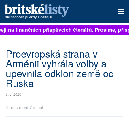
ejí na finančních příspěvcích čtenářů. Prosíme, přispě
PŘIHLÁSIT
AKTUÁLNÍ VYDÁNÍ
Proevropská strana v
ARCHIV
Arménii vyhrála volby a
upevnila odklon země od
ROZHOVORY
Ruska
TÉMATA
8. 6. 2026
NEJČTENĚJŠÍ ZA 7 DNÍ
čas čtení 7 minut
AUTOŘI
PŘÍSPĚVKY NA PROVOZ