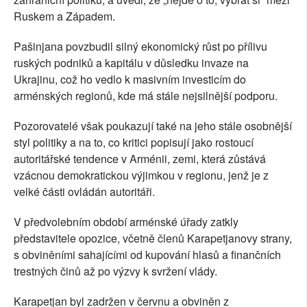
Ruskem a Západem.
Pašinjana povzbudil silný ekonomický růst po přílivu
ruských podniků a kapitálu v důsledku invaze na
Ukrajinu, což ho vedlo k masivním investicím do
arménských regionů, kde má stále nejsilnější podporu.
Pozorovatelé však poukazují také na jeho stále osobnější
styl politiky a na to, co kritici popisují jako rostoucí
autoritářské tendence v Arménii, zemi, která zůstává
vzácnou demokratickou výjimkou v regionu, jenž je z
velké části ovládán autoritáři.
V předvolebním období arménské úřady zatkly
představitele opozice, včetně členů Karapetjanovy strany,
s obviněními sahajícími od kupování hlasů a finančních
trestných činů až po výzvy k svržení vlády.
Karapetjan byl zadržen v červnu a obviněn z