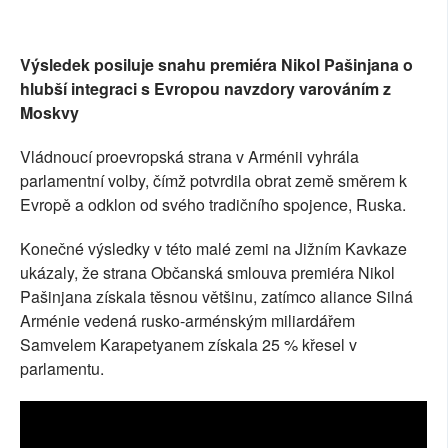
SOCIÁLNÍ SÍTĚ
Výsledek posiluje snahu premiéra Nikol Pašinjana o
RUBRIKY
hlubší integraci s Evropou navzdory varováním z
Moskvy
PLNÁ VERZE STRÁNEK
Vládnoucí proevropská strana v Arménii vyhrála
parlamentní volby, čímž potvrdila obrat země směrem k
Evropě a odklon od svého tradičního spojence, Ruska.
Konečné výsledky v této malé zemi na Jižním Kavkaze
ukázaly, že strana Občanská smlouva premiéra Nikol
Pašinjana získala těsnou většinu, zatímco aliance Silná
Arménie vedená rusko-arménským miliardářem
Samvelem Karapetyanem získala 25 % křesel v
parlamentu.