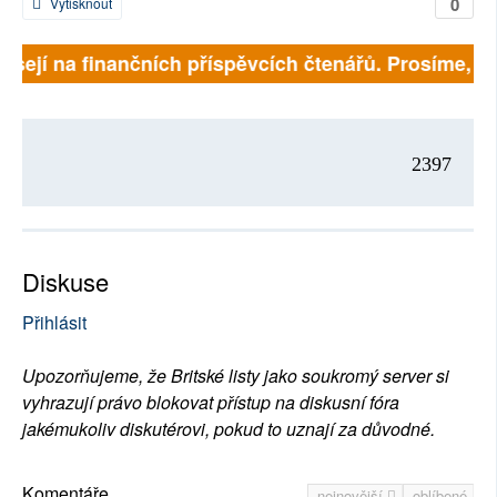
0
Vytisknout
isejí na finančních příspěvcích čtenářů. Prosíme, přis
2397
Diskuse
Přihlásit
Upozorňujeme, že Britské listy jako soukromý server si
vyhrazují právo blokovat přístup na diskusní fóra
jakémukoliv diskutérovi, pokud to uznají za důvodné.
Komentáře
nejnovější
oblíbené