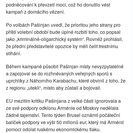
podněcování k převzetí moci, což ho donutilo vést
kampaň z domácího vězení.
Po volbách Pašinjan uvedl, že prioritou jeho strany pro
příští volební období bude úplné rozbití toho, co popsal
jako „kriminálně-oligarchický systém“. Rovněž prohlásil,
že přední představitelé opozice by měli čelit trestnímu
stíhání.
Během kampaně působil Pašinjan místy nevyzpytatelně
a zapojoval se do rozhněvaných veřejných sporů s
uprchlíky z Náhorního Karabachu, které obvinil z toho, že
z regionu „utekli“, místo aby zůstali a bojovali.
EU mezitím kritiku Pašinjana z velké části ignorovala a
ze své podpory odklonu Arménie od Moskvy nedělala
žádné tajemství. Tento týden Brusel oznámil počáteční
balíček podpory ve výši 50 milionů eur, který má Arménii
pomoci odolat ruskému ekonomickému tlaku.