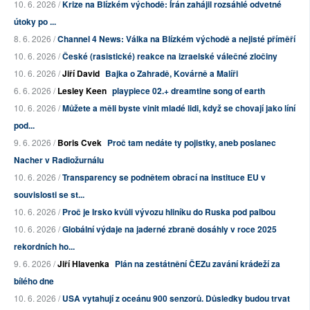
10. 6. 2026 /
Krize na Blízkém východě: Írán zahájil rozsáhlé odvetné
útoky po ...
8. 6. 2026 /
Channel 4 News: Válka na Blízkém východě a nejisté příměří
10. 6. 2026 /
České (rasistické) reakce na izraelské válečné zločiny
10. 6. 2026 /
Jiří David
Bajka o Zahradě, Kovárně a Malíři
6. 6. 2026 /
Lesley Keen
playpiece 02.+ dreamtine song of earth
10. 6. 2026 /
Můžete a měli byste vinit mladé lidi, když se chovají jako líní
pod...
9. 6. 2026 /
Boris Cvek
Proč tam nedáte ty pojistky, aneb poslanec
Nacher v Radiožurnálu
10. 6. 2026 /
Transparency se podnětem obrací na instituce EU v
souvislosti se st...
10. 6. 2026 /
Proč je Irsko kvůli vývozu hliníku do Ruska pod palbou
10. 6. 2026 /
Globální výdaje na jaderné zbraně dosáhly v roce 2025
rekordních ho...
9. 6. 2026 /
Jiří Hlavenka
Plán na zestátnění ČEZu zavání krádeží za
bílého dne
10. 6. 2026 /
USA vytahují z oceánu 900 senzorů. Důsledky budou trvat