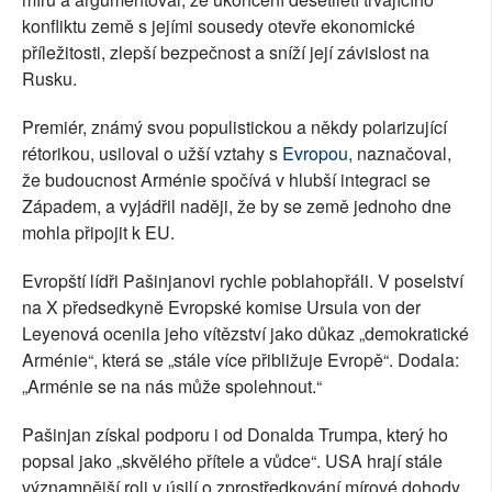
konfliktu země s jejími sousedy otevře ekonomické
příležitosti, zlepší bezpečnost a sníží její závislost na
Rusku.
Premiér, známý svou populistickou a někdy polarizující
rétorikou, usiloval o užší vztahy s
Evropou
, naznačoval,
že budoucnost Arménie spočívá v hlubší integraci se
Západem, a vyjádřil naději, že by se země jednoho dne
mohla připojit k EU.
Evropští lídři Pašinjanovi rychle poblahopřáli. V poselství
na X předsedkyně Evropské komise Ursula von der
Leyenová ocenila jeho vítězství jako důkaz „demokratické
Arménie“, která se „stále více přibližuje Evropě“. Dodala:
„Arménie se na nás může spolehnout.“
Pašinjan získal podporu i od Donalda Trumpa, který ho
popsal jako „skvělého přítele a vůdce“. USA hrají stále
významnější roli v úsilí o zprostředkování mírové dohody