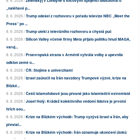
8. 6. 2026 /
Zelenskyj v Londýně s klíčovými spojenci diskutoval o
„naléhavé p...
8. 6. 2026 /
Trump odešel z rozhovoru v pořadu televize NBC „Meet the
Press“ po ...
8. 6. 2026 /
Trump utekl z televizního rozhovoru a chystá puč
8. 6. 2026 /
Silicon Valley včetně firmy Meta přijalo politiku hnutí MAGA,
varuj...
8. 6. 2026 /
Proevropská strana v Arménii vyhrála volby a upevnila
odklon země o...
8. 6. 2026 /
ČR: Stojíme s univerzitami
8. 6. 2026 /
Izrael zaútočil na Írán navzdory Trumpově výzvě, krize na
Blízké...
9. 6. 2026 /
Čeští islamofobové jsou přesně jako islamističtí extremisté
8. 6. 2026 /
Josef Holý: Krádež kolektivního vědomí lidstva je prvotní
hřích sou...
8. 6. 2026 /
Krize na Blízkém východě: Trump vyzývá Izrael a Írán, aby
přestal...
8. 6. 2026 /
Krize na Blízkém východě: Írán oznamuje ukončení útoků