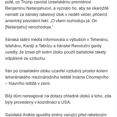
poté, co Trump zavolal izraelskému premiérovi
Benjaminu Netanjahuovi, a vyzvalo ho, aby se okamžitě
nemstil za íránský raketový útok v neděli večer, přičemž
americký prezident řekl: „O všem rozhoduju já. On
[Netanjahu] nerozhoduje.“
Íránská státní média informovala o výbuších v Teheránu,
Isfahánu, Karáji a Tabrízu a íránské Revoluční gardy
uvedly, že Izrael při svém útoku použil balistické rakety
odpálené ze vzduchu.
Írán po izraelském útoku uzavřel vzdušný prostor kolem
teheránského mezinárodního letiště Imáma Chomejního
– hlavního letiště v zemi.
Bílý dům nereagoval na dotazy ohledně útoků a toho, zda
byly provedeny v koordinaci s USA.
Saúdská Arábie spustila sirény varující před raketovým