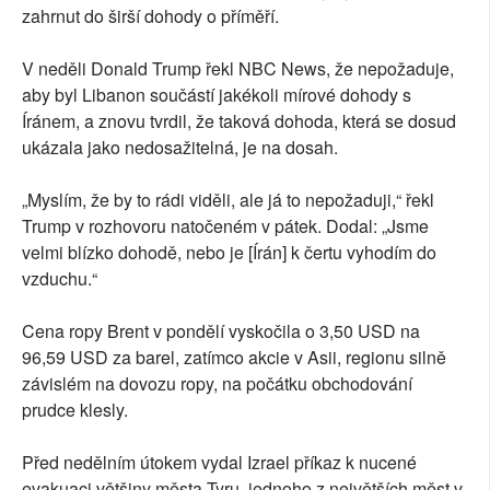
zahrnut do širší dohody o příměří.
V neděli Donald Trump řekl NBC News, že nepožaduje,
aby byl Libanon součástí jakékoli mírové dohody s
Íránem, a znovu tvrdil, že taková dohoda, která se dosud
ukázala jako nedosažitelná, je na dosah.
„Myslím, že by to rádi viděli, ale já to nepožaduji,“ řekl
Trump v rozhovoru natočeném v pátek. Dodal: „Jsme
velmi blízko dohodě, nebo je [Írán] k čertu vyhodím do
vzduchu.“
Cena ropy Brent v pondělí vyskočila o 3,50 USD na
96,59 USD za barel, zatímco akcie v Asii, regionu silně
závislém na dovozu ropy, na počátku obchodování
prudce klesly.
Před nedělním útokem vydal Izrael příkaz k nucené
evakuaci většiny města Tyru, jednoho z největších měst v