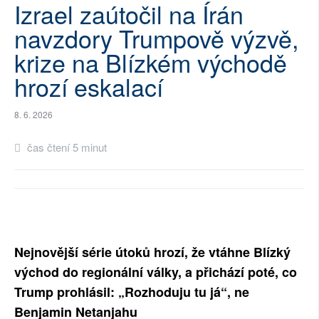
Izrael zaútočil na Írán
SOCIÁLNÍ SÍTĚ
navzdory Trumpově výzvě,
RUBRIKY
krize na Blízkém východě
hrozí eskalací
PLNÁ VERZE STRÁNEK
8. 6. 2026
čas čtení 5 minut
Nejnovější série útoků hrozí, že vtáhne Blízký
východ do regionální války, a přichází poté, co
Trump prohlásil: „Rozhoduju tu já“, ne
Benjamin Netanjahu