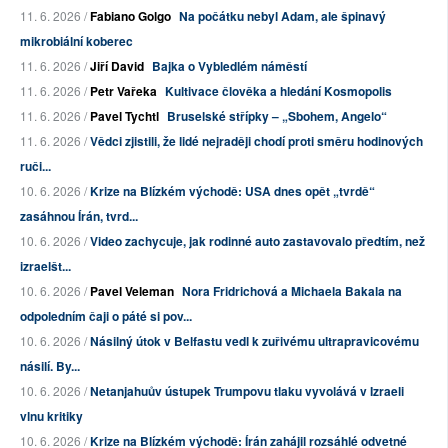
11. 6. 2026 /
Fabiano Golgo
Na počátku nebyl Adam, ale špinavý
mikrobiální koberec
11. 6. 2026 /
Jiří David
Bajka o Vybledlém náměstí
11. 6. 2026 /
Petr Vařeka
Kultivace člověka a hledání Kosmopolis
11. 6. 2026 /
Pavel Tychtl
Bruselské střípky – „Sbohem, Angelo“
11. 6. 2026 /
Vědci zjistili, že lidé nejraději chodí proti směru hodinových
ruči...
10. 6. 2026 /
Krize na Blízkém východě: USA dnes opět „tvrdě“
zasáhnou Írán, tvrd...
10. 6. 2026 /
Video zachycuje, jak rodinné auto zastavovalo předtím, než
izraelšt...
10. 6. 2026 /
Pavel Veleman
Nora Fridrichová a Michaela Bakala na
odpoledním čaji o páté si pov...
10. 6. 2026 /
Násilný útok v Belfastu vedl k zuřivému ultrapravicovému
násilí. By...
10. 6. 2026 /
Netanjahuův ústupek Trumpovu tlaku vyvolává v Izraeli
vlnu kritiky
10. 6. 2026 /
Krize na Blízkém východě: Írán zahájil rozsáhlé odvetné