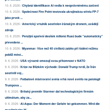
10. 6. 2026 /
Chybná identifikace AI vedla k neoprávněnému zatčení
10. 6. 2026 /
Společnost Fire Point testovala ukrajinskou střelu FP-7
jako prvek ...
10. 6. 2026 /
Americký vrtulník sestřelen íránským dronem, uvádějí
zdroje
10. 6. 2026 /
Penzijní spoření desítek milionů Rusů bude "automaticky"
převedeno ...
10. 6. 2026 /
Myanmar: Více než 40 civilistů zabito při řádění režimu
poblíž měst...
9. 6. 2026 /
USA výrazně omezují svou přítomnost v NATO
9. 6. 2026 /
Krize na Blízkém východě: Donald Trump tvrdí, že Írán
sestřelil voj...
9. 6. 2026 /
Fotbalové mistrovství světa vrhá nové světlo na patologii
Trumpova ...
9. 6. 2026 /
Britský premiér Starmer dal technologickým firmám
ultimátum, aby za...
9. 6. 2026 /
Al-Aqsa: Der Moment der Gefahr ist gekommen. Wird die
muslimische W...