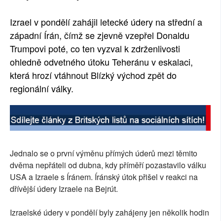
Izrael v pondělí zahájil letecké údery na střední a
západní Írán, čímž se zjevně vzepřel Donaldu
Trumpovi poté, co ten vyzval k zdrženlivosti
ohledně odvetného útoku Teheránu v eskalaci,
která hrozí vtáhnout Blízký východ zpět do
regionální války.
Jednalo se o první výměnu přímých úderů mezi těmito
dvěma nepřáteli od dubna, kdy příměří pozastavilo válku
USA a Izraele s Íránem. Íránský útok přišel v reakci na
dřívější údery Izraele na Bejrút.
Izraelské údery v pondělí byly zahájeny jen několik hodin