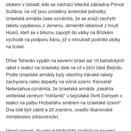
útokem v oblasti, kde se nachází letecká základna Prince
Sultána, na níž jsou umístěny americké jednotky;
izraelská armáda zase oznámila, že se snaží zachytit
raketu vypálenou z Jemenu. Jemenští rebelové z hnutí
Húsiů, kteří se v březnu zapojili do války na Blízkém
východě na podporu Íránu, již v minulosti podnikli útoky
na Izrael.
Dříve Teherán vypálil na severní Izrael asi 10 balistických
raket v reakci na izraelský útok na cíl v jižní části Bejrútu.
Podle izraelské armády byly všechny íránské rakety
zachyceny nebo dopadly na volná území. Kancelář
Netanjahua oznámila, že izraelská armáda „zasáhla
velitelské centrum "militantů" v bejrútské čtvrti Dahiyeh v
reakci na palbu Hizballáhu směrem na izraelské území“.
Dva lidé byli zabiti a 20 zraněno, uvedlo libanonské
ministerstvo zdravotnictví.
Izrael varoval, že pokud Hizballáh zaútočí na severní