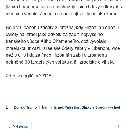
jižním Libanonu, kde se nacházejí tisíce lidí vysídlených z
okolních vesnic. Z města se později valily oblaka kouře.
Boje v Libanonu začaly 2. března, kdy Hizballáh odpálil
rakety na Izrael jako odvetu za zabití nejvyššího
íránského vůdce Alího Chameneího, což vyvolalo
izraelskou invazi. Izraelské údery zabily v Libanonu více
než 3 613 lidí, zatímco Hizballáh zabil v Libanonu
nejméně 30 izraelských vojáků a tři izraelské civilisty.
Zdroj v angličtině
ZDE
Donald Trump
|
Írán
|
Izrael, Palestina, Blízký a Střední východ
1
Vytisknout