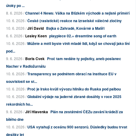
útoky po ...
8. 6. 2026 /
Channel 4 News: Válka na Blízkém východě a nejisté příměří
10. 6. 2026 /
České (rasistické) reakce na izraelské válečné zločiny
10. 6. 2026 /
Jiří David
Bajka o Zahradě, Kovárně a Malíři
6. 6. 2026 /
Lesley Keen
playpiece 02.+ dreamtine song of earth
10. 6. 2026 /
Můžete a měli byste vinit mladé lidi, když se chovají jako líní
pod...
9. 6. 2026 /
Boris Cvek
Proč tam nedáte ty pojistky, aneb poslanec
Nacher v Radiožurnálu
10. 6. 2026 /
Transparency se podnětem obrací na instituce EU v
souvislosti se st...
10. 6. 2026 /
Proč je Irsko kvůli vývozu hliníku do Ruska pod palbou
10. 6. 2026 /
Globální výdaje na jaderné zbraně dosáhly v roce 2025
rekordních ho...
9. 6. 2026 /
Jiří Hlavenka
Plán na zestátnění ČEZu zavání krádeží za
bílého dne
10. 6. 2026 /
USA vytahují z oceánu 900 senzorů. Důsledky budou trvat
desítky let