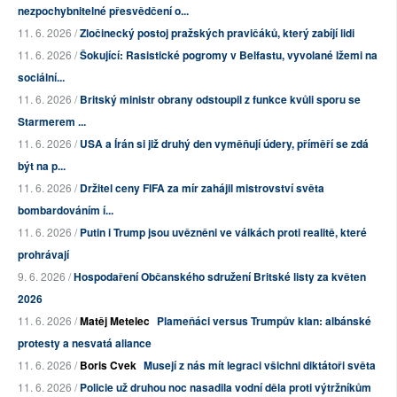
nezpochybnitelné přesvědčení o...
11. 6. 2026 /
Zločinecký postoj pražských pravičáků, který zabíjí lidi
11. 6. 2026 /
Šokující: Rasistické pogromy v Belfastu, vyvolané lžemi na
sociální...
11. 6. 2026 /
Britský ministr obrany odstoupil z funkce kvůli sporu se
Starmerem ...
11. 6. 2026 /
USA a Írán si již druhý den vyměňují údery, příměří se zdá
být na p...
11. 6. 2026 /
Držitel ceny FIFA za mír zahájil mistrovství světa
bombardováním í...
11. 6. 2026 /
Putin i Trump jsou uvězněni ve válkách proti realitě, které
prohrávají
9. 6. 2026 /
Hospodaření Občanského sdružení Britské listy za květen
2026
11. 6. 2026 /
Matěj Metelec
Plameňáci versus Trumpův klan: albánské
protesty a nesvatá aliance
11. 6. 2026 /
Boris Cvek
Musejí z nás mít legraci všichni diktátoři světa
11. 6. 2026 /
Policie už druhou noc nasadila vodní děla proti výtržníkům