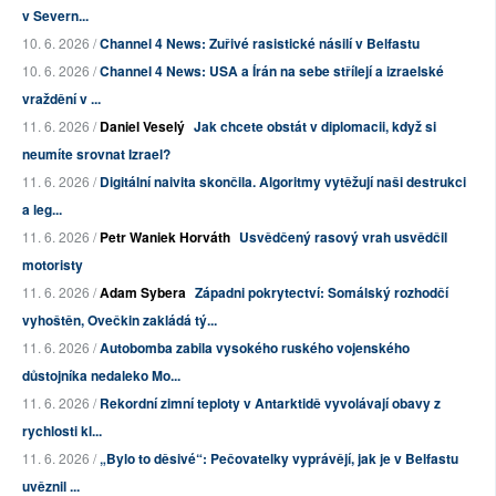
v Severn...
10. 6. 2026 /
Channel 4 News: Zuřivé rasistické násilí v Belfastu
10. 6. 2026 /
Channel 4 News: USA a Írán na sebe střílejí a izraelské
vraždění v ...
11. 6. 2026 /
Daniel Veselý
Jak chcete obstát v diplomacii, když si
neumíte srovnat Izrael?
11. 6. 2026 /
Digitální naivita skončila. Algoritmy vytěžují naši destrukci
a leg...
11. 6. 2026 /
Petr Waniek Horváth
Usvědčený rasový vrah usvědčil
motoristy
11. 6. 2026 /
Adam Sybera
Západni pokrytectví: Somálský rozhodčí
vyhoštěn, Ovečkin zakládá tý...
11. 6. 2026 /
Autobomba zabila vysokého ruského vojenského
důstojníka nedaleko Mo...
11. 6. 2026 /
Rekordní zimní teploty v Antarktidě vyvolávají obavy z
rychlosti kl...
11. 6. 2026 /
„Bylo to děsivé“: Pečovatelky vyprávějí, jak je v Belfastu
uvěznil ...