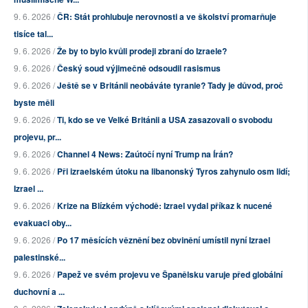
9. 6. 2026 /
ČR: Stát prohlubuje nerovnosti a ve školství promarňuje
tisíce tal...
9. 6. 2026 /
Že by to bylo kvůli prodeji zbraní do Izraele?
9. 6. 2026 /
Český soud výjimečně odsoudil rasismus
9. 6. 2026 /
Ještě se v Británii neobáváte tyranie? Tady je důvod, proč
byste měli
9. 6. 2026 /
Ti, kdo se ve Velké Británii a USA zasazovali o svobodu
projevu, pr...
9. 6. 2026 /
Channel 4 News: Zaútočí nyní Trump na Írán?
9. 6. 2026 /
Při izraelském útoku na libanonský Tyros zahynulo osm lidí;
Izrael ...
9. 6. 2026 /
Krize na Blízkém východě: Izrael vydal příkaz k nucené
evakuaci oby...
9. 6. 2026 /
Po 17 měsících věznění bez obvinění umístil nyní Izrael
palestinské...
9. 6. 2026 /
Papež ve svém projevu ve Španělsku varuje před globální
duchovní a ...