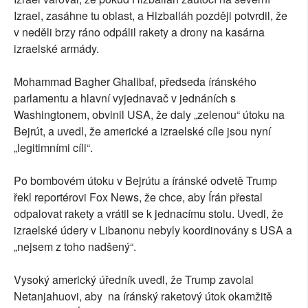
Izrael, zasáhne tu oblast, a Hizballáh později potvrdil, že
v neděli brzy ráno odpálil rakety a drony na kasárna
izraelské armády.
Mohammad Bagher Ghalibaf, předseda íránského
parlamentu a hlavní vyjednavač v jednáních s
Washingtonem, obvinil USA, že daly „zelenou“ útoku na
Bejrút, a uvedl, že americké a izraelské cíle jsou nyní
„legitimními cíli“.
Po bombovém útoku v Bejrútu a íránské odvetě Trump
řekl reportérovi Fox News, že chce, aby Írán přestal
odpalovat rakety a vrátil se k jednacímu stolu. Uvedl, že
izraelské údery v Libanonu nebyly koordinovány s USA a
„nejsem z toho nadšený“.
Vysoký americký úředník uvedl, že Trump zavolal
Netanjahuovi, aby na íránský raketový útok okamžitě