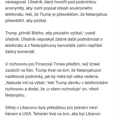
nereagoval. Úředník, který hovořil pod podmínkou
anonymity, aby mohl popsat obsah soukromého
telefonátu, řekl, že Trump je přesvědčen, že Netanjahua
přesvědčil, aby počkal.
Trump „přiměl Bibiho, aby prozatím vyčkal,“ uvedl
úředník. Úředník neposkytl žádné další podrobnosti o
telefonátu a z Netanjahuovy kanceláře zatím nepřišel
žádný komentář.
V rozhovoru pro Financial Times předtím, než Izrael
zaútočil na Írán, Trump trval na tom, že Netanjahuovi
nadiktoval podmínky, jak by měla být válka vedena.
„Nebude mít na výběr,“ řekl Trump deníku v telefonickém
rozhovoru a dodal, že „o všem rozhoduje“ on, nikoli
Netanjahu.
Střety v Libanonu byly překážkou pro jednání mezi
Íránem a USA. Teherán trvá na tom, aby byl Libanon