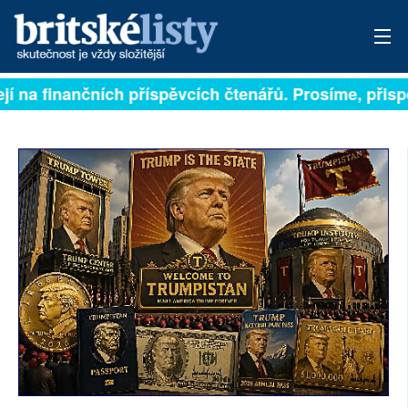
jí na finančních příspěvcích čtenářů. Prosíme, přispěj
PŘIHLÁSIT
AKTUÁLNÍ VYDÁNÍ
ARCHIV
ROZHOVORY
TÉMATA
NEJČTENĚJŠÍ ZA 7 DNÍ
AUTOŘI
PŘÍSPĚVKY NA PROVOZ