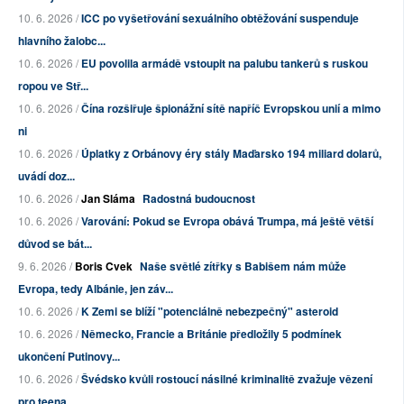
10. 6. 2026 /
ICC po vyšetřování sexuálního obtěžování suspenduje
hlavního žalobc...
10. 6. 2026 /
EU povolila armádě vstoupit na palubu tankerů s ruskou
ropou ve Stř...
10. 6. 2026 /
Čína rozšiřuje špionážní sítě napříč Evropskou unií a mimo
ni
10. 6. 2026 /
Úplatky z Orbánovy éry stály Maďarsko 194 miliard dolarů,
uvádí doz...
10. 6. 2026 /
Jan Sláma
Radostná budoucnost
10. 6. 2026 /
Varování: Pokud se Evropa obává Trumpa, má ještě větší
důvod se bát...
9. 6. 2026 /
Boris Cvek
Naše světlé zítřky s Babišem nám může
Evropa, tedy Albánie, jen záv...
10. 6. 2026 /
K Zemi se blíží "potenciálně nebezpečný" asteroid
10. 6. 2026 /
Německo, Francie a Británie předložily 5 podmínek
ukončení Putinovy...
10. 6. 2026 /
Švédsko kvůli rostoucí násilné kriminalitě zvažuje vězení
pro teena...