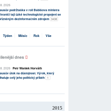
 8. 2026
ausův podržtaška v roli Babišova ministra
hraničí tají úzké technologické propojení se
přízněným dezinformačním zdrojem
3438
Týden
Měsíc
Rok
Vše
ílenější dnes
 8. 2026
Petr Waniek Horváth
ausův útok na důstojnost. Výrok, který
haluje celý jeho politický příběh
1
2015