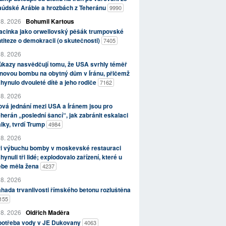
aúdské Arábie a hrozbách z Teheránu
9990
 8. 2026
Bohumil Kartous
acinka jako orwellovský pěšák trumpovské
titeze o demokracii (o skutečnosti)
7405
 8. 2026
kazy nasvědčují tomu, že USA svrhly téměř
novou bombu na obytný dům v Íránu, přičemž
hynulo dvouleté dítě a jeho rodiče
7162
 8. 2026
vá jednání mezi USA a Íránem jsou pro
herán „poslední šancí“, jak zabránit eskalaci
lky, tvrdí Trump
4984
 8. 2026
ři výbuchu bomby v moskevské restauraci
hynuli tři lidé; explodovalo zařízení, které u
ebe měla žena
4237
 8. 2026
hada trvanlivosti římského betonu rozluštěna
155
 8. 2026
Oldřich Maděra
potřeba vody v JE Dukovany
4063