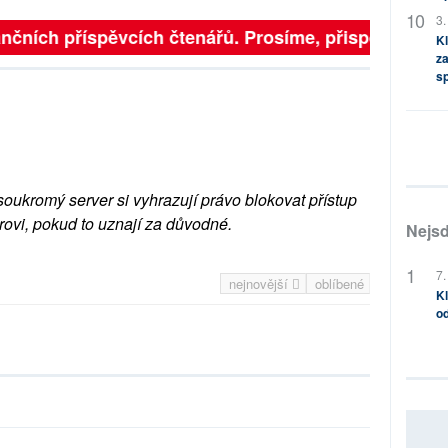
3.
čních příspěvcích čtenářů. Prosíme, přispějte. ➥
Kl
za
s
soukromý server si vyhrazují právo blokovat přístup
rovi, pokud to uznají za důvodné.
Nejsd
7.
nejnovější
oblíbené
Kl
od