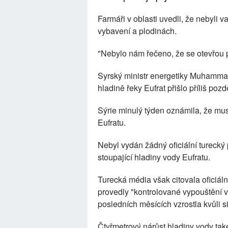
Farmáři v oblasti uvedli, že nebyli 
vybavení a plodinách.
"Nebylo nám řečeno, že se otevřou p
Syrský ministr energetiky Muhammad 
hladině řeky Eufrat přišlo příliš pozd
Sýrie minulý týden oznámila, že musí
Eufratu.
Nebyl vydán žádný oficiální tureck
stoupající hladiny vody Eufratu.
Turecká média však citovala oficiáln
provedly "kontrolované vypouštění v
posledních měsících vzrostla kvůli 
Čtyřmetrový nárůst hladiny vody také