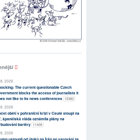
enější
 8. 2026
ocking: The current questionable Czech
vernment blocks the access of journalists it
es not like to its news conferences
15380
 8. 2026
čet obětí v pohraniční krizi v Ceutě stoupl na
, španělská vláda oznámila plány na
ybudování bariéry
11409
 8. 2026
ump ustoupil od útoků na Írán po varování ze