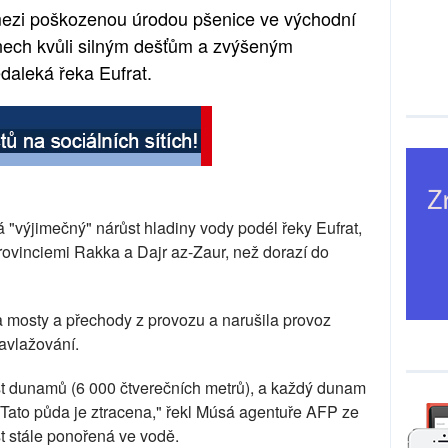
mezi poškozenou úrodou pšenice ve východní
dnech kvůli silným dešťům a zvýšeným
daleká řeka Eufrat.
 "výjimečný" nárůst hladiny vody podél řeky Eufrat,
rovinciemi Rakka a Dajr az-Zaur, než dorazí do
a mosty a přechody z provozu a narušila provoz
zavlažování.
st dunamů (6 000 čtverečních metrů), a každý dunam
.. Tato půda je ztracena," řekl Músá agentuře AFP ze
t stále ponořená ve vodě.