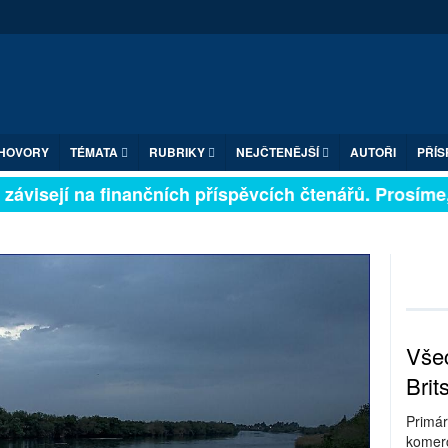
HOVORY
TÉMATA
RUBRIKY
NEJČTENĚJŠÍ
AUTOŘI
PŘÍS
ávisejí na finančních příspěvcích čtenářů. Prosíme, př
Všec
Brit
Primár
komerc