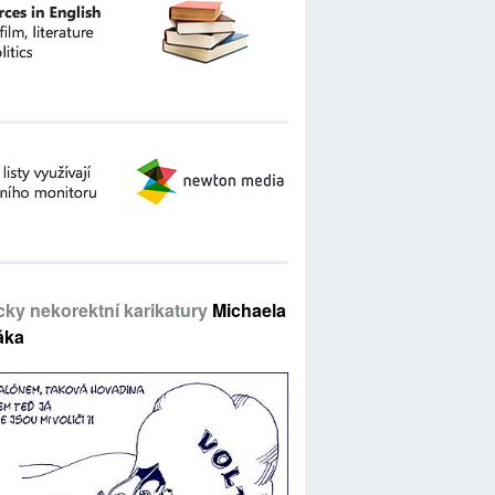
icky nekorektní karikatury
Michaela
áka