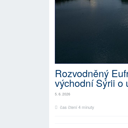
Rozvodněný Eufra
východní Sýrii o
5. 6. 2026
čas čtení 4 minuty