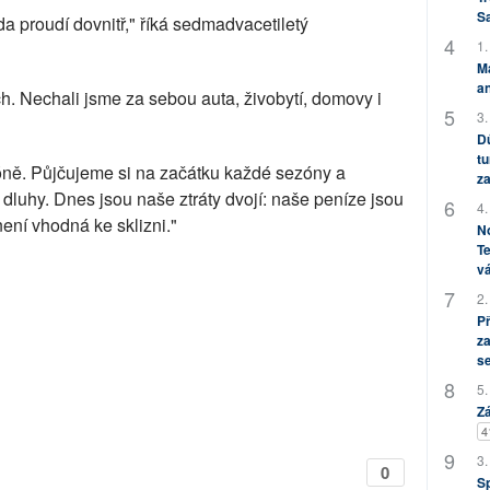
S
da proudí dovnitř," říká sedmadvacetiletý
1.
M
an
h. Nechali jsme za sebou auta, živobytí, domovy i
3.
Dů
tu
óně. Půjčujeme si na začátku každé sezóny a
za
dluhy. Dnes jsou naše ztráty dvojí: naše peníze jsou
4.
ení vhodná ke sklizni."
No
Te
vá
2.
P
za
s
5.
Zá
4
3.
0
S