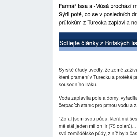
Farmář Issa al-Músá prochází 
Sýrii poté, co se v posledních 
průtokům z Turecka zaplavila ne
Syrské úřady uvedly, že země zažívá
která pramení v Turecku a protéká p
sousedního Iráku.
Voda zaplavila pole a domy, vyřadil
čerpacích stanic pro pitnou vodu a 
"Zoral jsem svou půdu, která má še
mě stál jeden milion lir (75 dolarů).
své zemědělské půdy, z níž byla čás