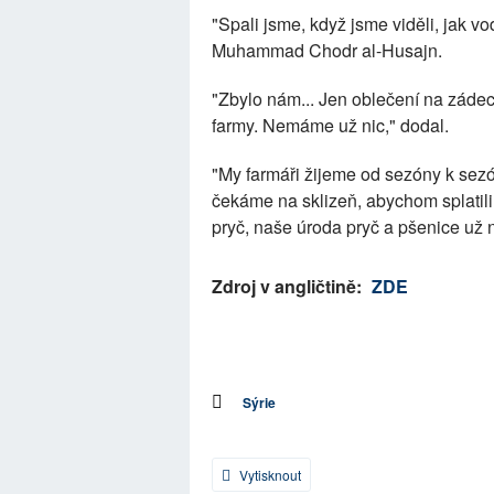
"Spali jsme, když jsme viděli, jak vo
Muhammad Chodr al-Husajn.
"Zbylo nám... Jen oblečení na zádec
farmy. Nemáme už nic," dodal.
"My farmáři žijeme od sezóny k sez
čekáme na sklizeň, abychom splatili 
pryč, naše úroda pryč a pšenice už n
Zdroj v angličtině:
ZDE
Sýrie
Vytisknout