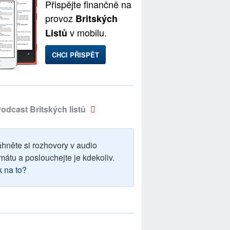
Přispějte finančně na
provoz
Britských
v mobilu.
Listů
CHCI PŘISPĚT
odcast Britských listů
áhněte si rozhovory v audio
mátu a poslouchejte je kdekoliv.
k na to?