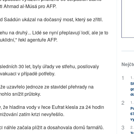
sti Ahmad al-Músá pro AFP.
 Saádún ukázal na dočasný most, který se zřítil.
hu na druhý... Lidé se nyní přeplavují lodí, ale je to
klidní," řekl agentuře AFP.
Nejčt
ledních 30 let, byly úřady ve střehu, posilovaly
evakuaci v případě potřeby.
1.
Sh
, že uzavřelo jednoze ze stavidel přehrady na
go
mohlo snížit průtoky.
do
1.
 že hladina vody v řece Eufrat klesla za 24 hodin
Po
nižování zatím krizi nevyřešilo.
67
v
i náhle začala plížit a dosahovala domů farmářů.
2.
Tr