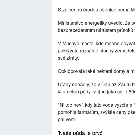
S zničenou úrodou pšenice nemá Músá
Ministerstvo energetiky uvedlo, ž
bezprecedentním nárůstem průtoků v
V Músově městě, kde mnoho obyvatel
pokrývala rozsáhlé plochy zemědělské
své ztráty.
Obklopovala také některé domy a m
Úřady odhadly, že v Dajr az-Zauru 
kilometrů) půdy, stejně jako asi 1 
"Nikdo neví, kdy tato voda vyschne,
pomohla farmářům, zvýšila ceny pšen
palivem".
'Naše půda je pryč'