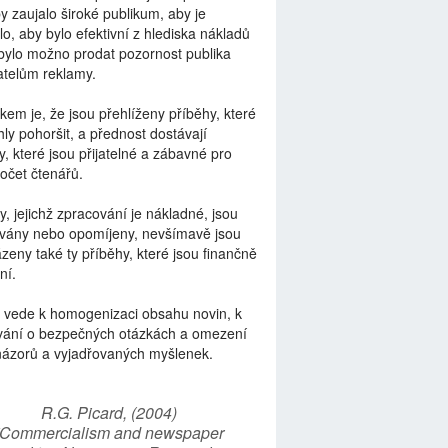
by zaujalo široké publikum, aby je
lo, aby bylo efektivní z hlediska nákladů
bylo možno prodat pozornost publika
telům reklamy.
kem je, že jsou přehlíženy příběhy, které
ly pohoršit, a přednost dostávají
y, které jsou přijatelné a zábavné pro
počet čtenářů.
y, jejichž zpracování je nákladné, jsou
vány nebo opomíjeny, nevšímavě jsou
zeny také ty příběhy, které jsou finančně
ní.
 vede k homogenizaci obsahu novin, k
vání o bezpečných otázkách a omezení
názorů a vyjadřovaných myšlenek.
R.G. Picard, (2004)
“Commercialism and newspaper