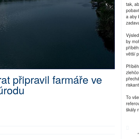
tak, a
pobavi
a aby 
zadava
Výsled
by moh
příběh
větší 
Příběh
zlehčo
t připravil farmáře ve
přechá
riskant
 úrodu
To vše
refero
škály 