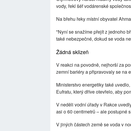
vody, řekl šéf vodárenské společno
Na břehu řeky místní obyvatel Ahmad
"Nyní se snažíme přejít z jednoho bře
také nebezpečné, dokud se voda neu
Žádná sklizeň
V reakci na povodně, nejhorší za pos
zemní bariéry a připravovaly se na 
Ministerstvo energetiky také uvedlo
Eufratu, který dříve otevřelo, aby po
V neděli vodní úřady v Rakce uvedly,
asi o 60 centimetrů – ale postupné s
V jiných částech země se voda v noc