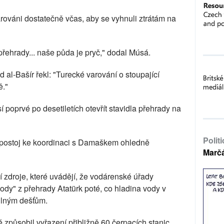
varováni dostatečně včas, aby se vyhnuli ztrátám na
řehrady... naše půda je pryč," dodal Músá.
al-Bašír řekl: "Turecké varování o stoupající
ě."
 poprvé po desetiletích otevřít stavidla přehrady na
Polit
ý postoj ke koordinaci s Damaškem ohledně
Marč
í zdroje, které uvádějí, že vodárenské úřady
ody" z přehrady Atatürk poté, co hladina vody v
silným dešťům.
 způsobil vyřazení přibližně 60 čerpacích stanic