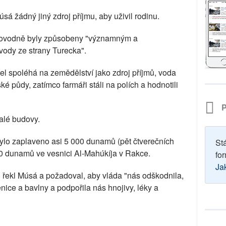
 žádný jiný zdroj příjmu, aby uživil rodinu.
e povodně byly způsobeny "významným a
ody ze strany Turecka".
 spoléhá na zemědělství jako zdroj příjmů, voda
 půdy, zatímco farmáři stáli na polích a hodnotili
P
alé budovy.
bylo zaplaveno asi 5 000 dunamů (pět čtverečních
St
500 dunamů ve vesnici Al-Mahúkíja v Rakce.
for
Ja
" řekl Músá a požadoval, aby vláda "nás odškodnila,
ice a bavlny a podpořila nás hnojivy, léky a