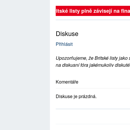
Britské listy plně závisejí na finan
Diskuse
Přihlásit
Upozorňujeme, že Britské listy jako 
na diskusní fóra jakémukoliv diskuté
Komentáře
Diskuse je prázdná.