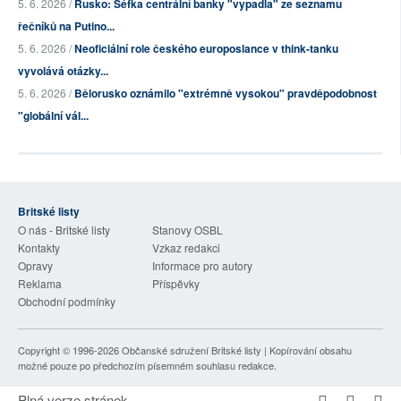
5. 6. 2026 /
Rusko: Šéfka centrální banky "vypadla" ze seznamu
řečníků na Putino...
5. 6. 2026 /
Neoficiální role českého europoslance v think-tanku
vyvolává otázky...
5. 6. 2026 /
Bělorusko oznámilo "extrémně vysokou" pravděpodobnost
"globální vál...
Britské listy
O nás - Britské listy
Stanovy OSBL
Kontakty
Vzkaz redakci
Opravy
Informace pro autory
Reklama
Příspěvky
Obchodní podmínky
Copyright © 1996-2026
Občanské sdružení Britské listy
| Kopírování obsahu
možné pouze po předchozím písemném souhlasu redakce.
Plná verze stránek