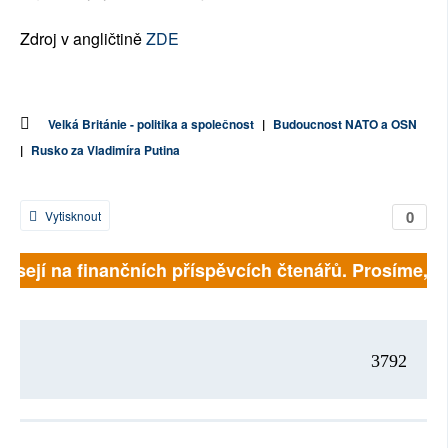
Zdroj v angličtině
ZDE
Velká Británie - politika a společnost
|
Budoucnost NATO a OSN
|
Rusko za Vladimíra Putina
0
Vytisknout
isejí na finančních příspěvcích čtenářů. Prosíme, přis
3792