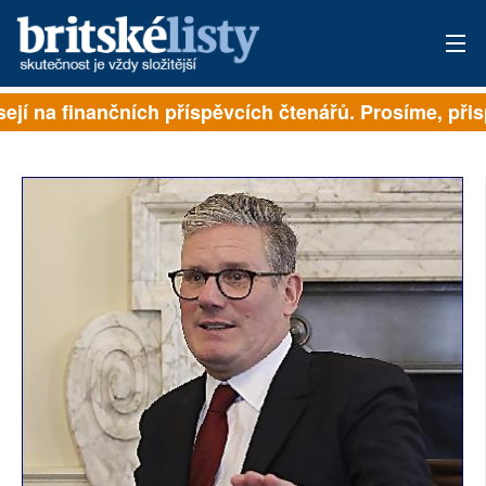
ejí na finančních příspěvcích čtenářů. Prosíme, přispě
PŘIHLÁSIT
AKTUÁLNÍ VYDÁNÍ
ARCHIV
ROZHOVORY
TÉMATA
NEJČTENĚJŠÍ ZA 7 DNÍ
AUTOŘI
PŘÍSPĚVKY NA PROVOZ