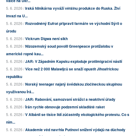
válce na Ukr...
5. 6. 2026 /
Irská hliníkárna vyváží většinu produkce do Ruska. Živí
invazi na U...
5. 6. 2026 /
Rozvodněný Eufrat připravil farmáře ve východní Sýrii o
úrodu
5. 6. 2026 /
Vickrum Digwa není sikh
5. 6. 2026 /
Nizozemský soud povolil Greenpeace protižalobu v
americké ropné kau...
5. 6. 2026 /
JAR: V Západním Kapsku exploduje protiimigrační násilí
5. 6. 2026 /
Více než 2 000 Malawijců se snaží opustit Jihoafrickou
republiku
5. 6. 2026 /
Norský teenager najatý švédskou zločineckou skupinou
využívanou Írá...
5. 6. 2026 /
JAR: Rabování, samozvaní strážci a neaktivní úřady
5. 6. 2026 /
Írán rychle obnovuje podzemní skladiště raket
5. 6. 2026 /
V Albánii se tisíce lidí zúčastnily ekologického protestu. Co s
ním...
5. 6. 2026 /
Akademie věd navrhla Putinovi snížení výdajů na důchody