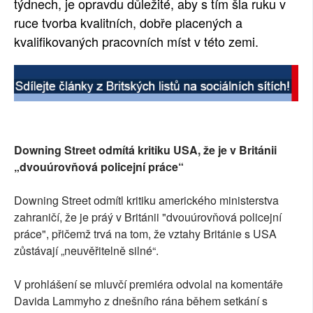
týdnech, je opravdu důležité, aby s tím šla ruku v
ruce tvorba kvalitních, dobře placených a
kvalifikovaných pracovních míst v této zemi.
Downing Street odmítá kritiku USA, že je v Británii
„dvouúrovňová policejní práce“
Downing Street odmítl kritiku amerického ministerstva
zahraničí, že je práý v Británii "dvouúrovňová policejní
práce", přičemž trvá na tom, že vztahy Británie s USA
zůstávají „neuvěřitelně silné“.
V prohlášení se mluvčí premiéra odvolal na komentáře
Davida Lammyho z dnešního rána během setkání s