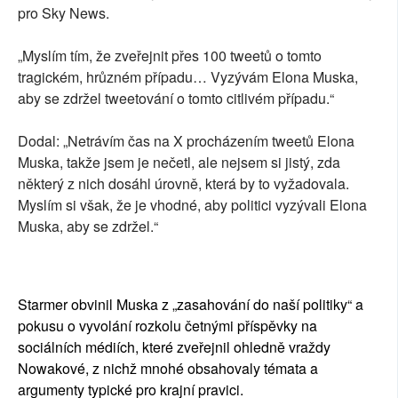
pro Sky News.
„Myslím tím, že zveřejnit přes 100 tweetů o tomto
tragickém, hrůzném případu… Vyzývám Elona Muska,
aby se zdržel tweetování o tomto citlivém případu.“
Dodal: „Netrávím čas na X procházením tweetů Elona
Muska, takže jsem je nečetl, ale nejsem si jistý, zda
některý z nich dosáhl úrovně, která by to vyžadovala.
Myslím si však, že je vhodné, aby politici vyzývali Elona
Muska, aby se zdržel.“
Starmer obvinil Muska z „zasahování do naší politiky“ a
pokusu o vyvolání rozkolu četnými příspěvky na
sociálních médiích, které zveřejnil ohledně vraždy
Nowakové, z nichž mnohé obsahovaly témata a
argumenty typické pro krajní pravici.