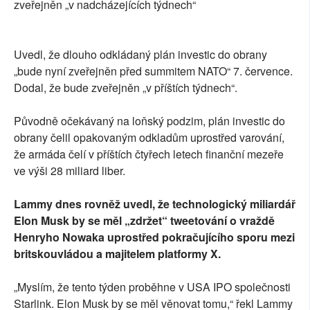
zveřejněn „v nadcházejících týdnech“
Uvedl, že dlouho odkládaný plán investic do obrany
„bude nyní zveřejněn před summitem NATO“ 7. července.
Dodal, že bude zveřejněn „v příštích týdnech“.
Původně očekávaný na loňský podzim, plán investic do
obrany čelil opakovaným odkladům uprostřed varování,
že armáda čelí v příštích čtyřech letech finanční mezeře
ve výši 28 miliard liber.
Lammy dnes rovněž uvedl, že technologický miliardář
Elon Musk by se měl „zdržet“ tweetování o vraždě
Henryho Nowaka uprostřed pokračujícího sporu mezi
britskouvládou a majitelem platformy X.
„Myslím, že tento týden proběhne v USA IPO společnosti
Starlink. Elon Musk by se měl věnovat tomu,“ řekl Lammy