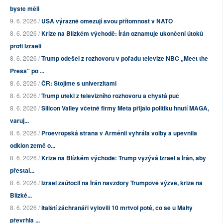
byste měli
9. 6. 2026 /
USA výrazně omezují svou přítomnost v NATO
8. 6. 2026 /
Krize na Blízkém východě: Írán oznamuje ukončení útoků
proti Izraeli
8. 6. 2026 /
Trump odešel z rozhovoru v pořadu televize NBC „Meet the
Press“ po ...
8. 6. 2026 /
ČR: Stojíme s univerzitami
8. 6. 2026 /
Trump utekl z televizního rozhovoru a chystá puč
8. 6. 2026 /
Silicon Valley včetně firmy Meta přijalo politiku hnutí MAGA,
varuj...
8. 6. 2026 /
Proevropská strana v Arménii vyhrála volby a upevnila
odklon země o...
8. 6. 2026 /
Krize na Blízkém východě: Trump vyzývá Izrael a Írán, aby
přestal...
8. 6. 2026 /
Izrael zaútočil na Írán navzdory Trumpově výzvě, krize na
Blízké...
8. 6. 2026 /
Italští záchranáři vylovili 10 mrtvol poté, co se u Malty
převrhla ...