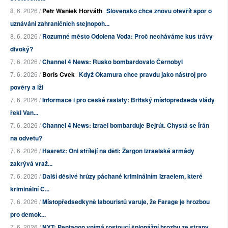
8. 6. 2026 /
Petr Waniek Horváth
Slovensko chce znovu otevřít spor o
uznávání zahraničních stejnopoh...
8. 6. 2026 /
Rozumné město Odolena Voda: Proč necháváme kus trávy
divoký?
7. 6. 2026 /
Channel 4 News: Rusko bombardovalo Černobyl
7. 6. 2026 /
Boris Cvek
Když Okamura chce pravdu jako nástroj pro
pověry a lži
7. 6. 2026 /
Informace i pro české rasisty: Britský místopředseda vlády
řekl Van...
7. 6. 2026 /
Channel 4 News: Izrael bombarduje Bejrút. Chystá se Írán
na odvetu?
7. 6. 2026 /
Haaretz: Oni střílejí na děti: Žargon izraelské armády
zakrývá vraž...
7. 6. 2026 /
Další děsivé hrůzy páchané kriminálním Izraelem, které
kriminální Č...
7. 6. 2026 /
Místopředsedkyně labouristů varuje, že Farage je hrozbou
pro demok...
7. 6. 2026 /
NYT: Pentagon vnímá rostoucí špionážní hrozbu ze strany