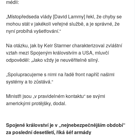
médii:
„Místopředseda vlády [David Lammy] řekl, že chyby se
mohou stát v jakékoli veřejné službě, a je správné, že
nyní probíhá vyšetřování.“
Na otázku, jak by Keir Starmer charakterizoval zvláštní
vztah mezi Spojeným královstvím a USA, mluvčí
odpověděl: „Jako vždy je neuvěřitelně silný.
„Spolupracujeme s nimi na řadě front napříč našimi
systémy a to zůstává.“
Ministři jsou „v pravidelném kontaktu“ se svými
americkými protějšky, dodal.
Spojené království je v „nejnebezpečnějším období“
za poslední desetiletí, říká šéf armády