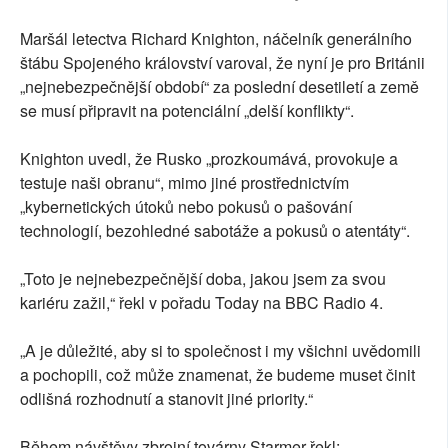
Maršál letectva Richard Knighton, náčelník generálního
štábu Spojeného království varoval, že nyní je pro Británii
„nejnebezpečnější období“ za poslední desetiletí a země
se musí připravit na potenciální „delší konflikty“.
Knighton uvedl, že Rusko „prozkoumává, provokuje a
testuje naši obranu“, mimo jiné prostřednictvím
„kybernetických útoků nebo pokusů o pašování
technologií, bezohledné sabotáže a pokusů o atentáty“.
„Toto je nejnebezpečnější doba, jakou jsem za svou
kariéru zažil,“ řekl v pořadu Today na BBC Radio 4.
„A je důležité, aby si to společnost i my všichni uvědomili
a pochopili, což může znamenat, že budeme muset činit
odlišná rozhodnutí a stanovit jiné priority.“
Během návštěvy zbrojní továrny Starmer řekl: