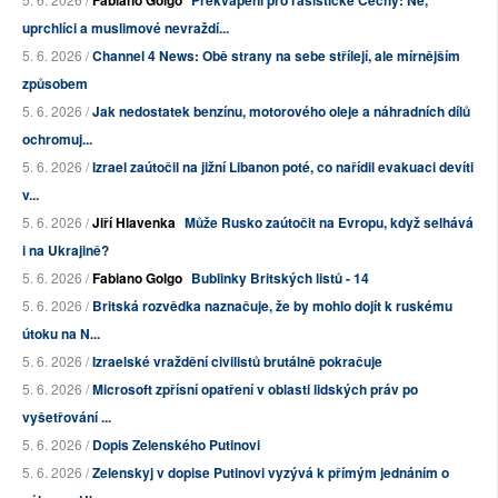
Fabiano Golgo
Překvapení pro rasistické Čechy: Ne,
uprchlíci a muslimové nevraždí...
5. 6. 2026 /
Channel 4 News: Obě strany na sebe střílejí, ale mírnějším
způsobem
5. 6. 2026 /
Jak nedostatek benzínu, motorového oleje a náhradních dílů
ochromuj...
5. 6. 2026 /
Izrael zaútočil na jižní Libanon poté, co nařídil evakuaci devíti
v...
5. 6. 2026 /
Jiří Hlavenka
Může Rusko zaútočit na Evropu, když selhává
i na Ukrajině?
5. 6. 2026 /
Fabiano Golgo
Bublinky Britských listů - 14
5. 6. 2026 /
Britská rozvědka naznačuje, že by mohlo dojít k ruskému
útoku na N...
5. 6. 2026 /
Izraelské vraždění civilistů brutálně pokračuje
5. 6. 2026 /
Microsoft zpřísní opatření v oblasti lidských práv po
vyšetřování ...
5. 6. 2026 /
Dopis Zelenského Putinovi
5. 6. 2026 /
Zelenskyj v dopise Putinovi vyzývá k přímým jednáním o