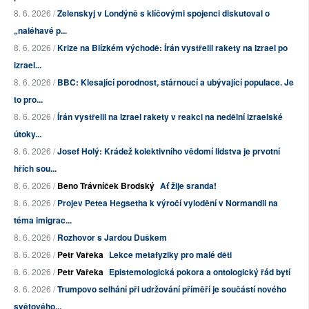
8. 6. 2026 /
Zelenskyj v Londýně s klíčovými spojenci diskutoval o
„naléhavé p...
8. 6. 2026 /
Krize na Blízkém východě: Írán vystřelil rakety na Izrael po
izrael...
8. 6. 2026 /
BBC: Klesající porodnost, stárnoucí a ubývající populace. Je
to pro...
8. 6. 2026 /
Írán vystřelil na Izrael rakety v reakci na nedělní izraelské
útoky...
8. 6. 2026 /
Josef Holý: Krádež kolektivního vědomí lidstva je prvotní
hřích sou...
8. 6. 2026 /
Beno Trávníček Brodský
Ať žije sranda!
8. 6. 2026 /
Projev Petea Hegsetha k výročí vylodění v Normandii na
téma imigrac...
8. 6. 2026 /
Rozhovor s Jardou Duškem
8. 6. 2026 /
Petr Vařeka
Lekce metafyziky pro malé děti
8. 6. 2026 /
Petr Vařeka
Epistemologická pokora a ontologický řád bytí
8. 6. 2026 /
Trumpovo selhání při udržování příměří je součástí nového
světového...