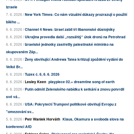
Izraele
7. 6. 2026 /
New York Times: Co nám vizuální důkazy prozrazují o použití
bílého ...
6. 6. 2026 /
Channel 4 News: Izrael zabil tři libanonské důstojníky
6. 6. 2026 /
Ukrajina provedla další „rozsáhlý“ útok dronů na Petrohrad
6. 6. 2026 /
Izraelské jednotky zastřelily palestinské miminko na
okupovaném Záp...
6. 6. 2026 /
Ženy obviňující Andrewa Tatea kritizují zpoždění vydání do
Velké Br...
6. 6. 2026 /
Tuzex č. 6, 6. 6. 2026
6. 6. 2026 /
Lesley Keen
playpiece 02.+ dreamtine song of earth
6. 6. 2026 /
Putin odmítl Zelenského nabídku k setkání a znovu potvrdil
své vá...
6. 6. 2026 /
USA: Pokrytečtí Trumpovi politikové obviňují Evropu z
"omezování sv...
5. 6. 2026 /
Petr Waniek Horváth
Klaus, Okamura a svoboda slova na
konferenci AfD
5. 6. 2026 /