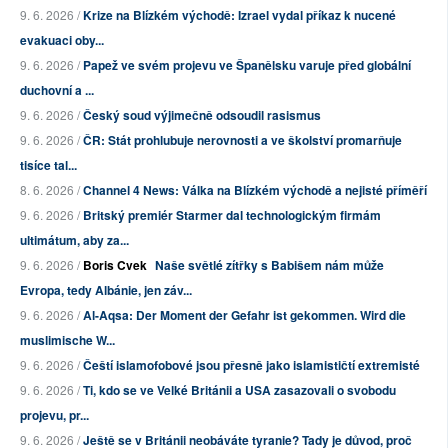
9. 6. 2026 /
Krize na Blízkém východě: Izrael vydal příkaz k nucené
evakuaci oby...
9. 6. 2026 /
Papež ve svém projevu ve Španělsku varuje před globální
duchovní a ...
9. 6. 2026 /
Český soud výjimečně odsoudil rasismus
9. 6. 2026 /
ČR: Stát prohlubuje nerovnosti a ve školství promarňuje
tisíce tal...
8. 6. 2026 /
Channel 4 News: Válka na Blízkém východě a nejisté příměří
9. 6. 2026 /
Britský premiér Starmer dal technologickým firmám
ultimátum, aby za...
9. 6. 2026 /
Boris Cvek
Naše světlé zítřky s Babišem nám může
Evropa, tedy Albánie, jen záv...
9. 6. 2026 /
Al-Aqsa: Der Moment der Gefahr ist gekommen. Wird die
muslimische W...
9. 6. 2026 /
Čeští islamofobové jsou přesně jako islamističtí extremisté
9. 6. 2026 /
Ti, kdo se ve Velké Británii a USA zasazovali o svobodu
projevu, pr...
9. 6. 2026 /
Ještě se v Británii neobáváte tyranie? Tady je důvod, proč