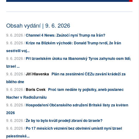
Obsah vydání | 9. 6. 2026
9. 6. 2026 /
Channel 4 News: Zaútočí nyní Trump na Írán?
9. 6. 2026 /
Krize na Blízkém východě: Donald Trump tvrdí, že Írán
sestřelil voj...
9. 6. 2026 /
Při izraelském útoku na libanonský Tyros zahynulo osm lidí;
Izrael ...
9. 6. 2026 /
Jiří Hlavenka
Plán na zestátnění ČEZu zavání krádeží za
bílého dne
9. 6. 2026 /
Boris Cvek
Proč tam nedáte ty pojistky, aneb poslanec
Nacher v Radiožurnálu
9. 6. 2026 /
Hospodaření Občanského sdružení Britské listy za květen
2026
9. 6. 2026 /
Že by to bylo kvůli prodeji zbraní do Izraele?
9. 6. 2026 /
Po 17 měsících věznění bez obvinění umístil nyní Izrael
palestinské...