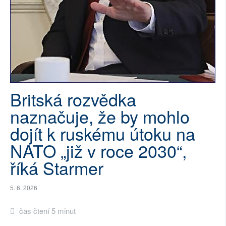
SOCIÁLNÍ SÍTĚ
RUBRIKY
PLNÁ VERZE STRÁNEK
Britská rozvědka
naznačuje, že by mohlo
dojít k ruskému útoku na
NATO „již v roce 2030“,
říká Starmer
5. 6. 2026
čas čtení 5 minut