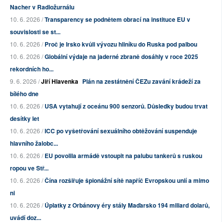
Nacher v Radiožurnálu
10. 6. 2026 /
Transparency se podnětem obrací na instituce EU v
souvislosti se st...
10. 6. 2026 /
Proč je Irsko kvůli vývozu hliníku do Ruska pod palbou
10. 6. 2026 /
Globální výdaje na jaderné zbraně dosáhly v roce 2025
rekordních ho...
9. 6. 2026 /
Jiří Hlavenka
Plán na zestátnění ČEZu zavání krádeží za
bílého dne
10. 6. 2026 /
USA vytahují z oceánu 900 senzorů. Důsledky budou trvat
desítky let
10. 6. 2026 /
ICC po vyšetřování sexuálního obtěžování suspenduje
hlavního žalobc...
10. 6. 2026 /
EU povolila armádě vstoupit na palubu tankerů s ruskou
ropou ve Stř...
10. 6. 2026 /
Čína rozšiřuje špionážní sítě napříč Evropskou unií a mimo
ni
10. 6. 2026 /
Úplatky z Orbánovy éry stály Maďarsko 194 miliard dolarů,
uvádí doz...