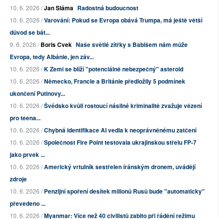
10. 6. 2026 /
Jan Sláma
Radostná budoucnost
10. 6. 2026 /
Varování: Pokud se Evropa obává Trumpa, má ještě větší
důvod se bát...
9. 6. 2026 /
Boris Cvek
Naše světlé zítřky s Babišem nám může
Evropa, tedy Albánie, jen záv...
10. 6. 2026 /
K Zemi se blíží "potenciálně nebezpečný" asteroid
10. 6. 2026 /
Německo, Francie a Británie předložily 5 podmínek
ukončení Putinovy...
10. 6. 2026 /
Švédsko kvůli rostoucí násilné kriminalitě zvažuje vězení
pro teena...
10. 6. 2026 /
Chybná identifikace AI vedla k neoprávněnému zatčení
10. 6. 2026 /
Společnost Fire Point testovala ukrajinskou střelu FP-7
jako prvek ...
10. 6. 2026 /
Americký vrtulník sestřelen íránským dronem, uvádějí
zdroje
10. 6. 2026 /
Penzijní spoření desítek milionů Rusů bude "automaticky"
převedeno ...
10. 6. 2026 /
Myanmar: Více než 40 civilistů zabito při řádění režimu