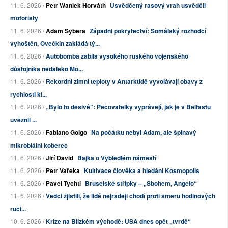
11. 6. 2026 /
Petr Waniek Horváth
Usvědčený rasový vrah usvědčil
motoristy
11. 6. 2026 /
Adam Sybera
Západni pokrytectví: Somálský rozhodčí
vyhoštěn, Ovečkin zakládá tý...
11. 6. 2026 /
Autobomba zabila vysokého ruského vojenského
důstojníka nedaleko Mo...
11. 6. 2026 /
Rekordní zimní teploty v Antarktidě vyvolávají obavy z
rychlosti kl...
11. 6. 2026 /
„Bylo to děsivé“: Pečovatelky vyprávějí, jak je v Belfastu
uvěznil ...
11. 6. 2026 /
Fabiano Golgo
Na počátku nebyl Adam, ale špinavý
mikrobiální koberec
11. 6. 2026 /
Jiří David
Bajka o Vybledlém náměstí
11. 6. 2026 /
Petr Vařeka
Kultivace člověka a hledání Kosmopolis
11. 6. 2026 /
Pavel Tychtl
Bruselské střípky – „Sbohem, Angelo“
11. 6. 2026 /
Vědci zjistili, že lidé nejraději chodí proti směru hodinových
ruči...
10. 6. 2026 /
Krize na Blízkém východě: USA dnes opět „tvrdě“