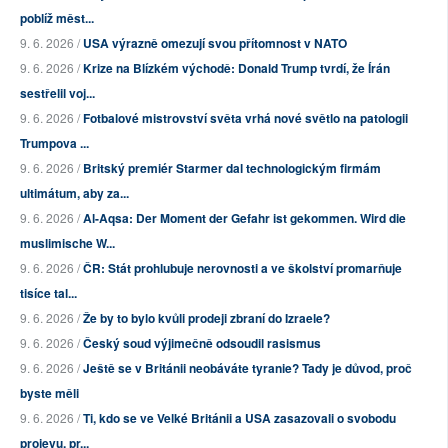
poblíž měst...
9. 6. 2026 /
USA výrazně omezují svou přítomnost v NATO
9. 6. 2026 /
Krize na Blízkém východě: Donald Trump tvrdí, že Írán
sestřelil voj...
9. 6. 2026 /
Fotbalové mistrovství světa vrhá nové světlo na patologii
Trumpova ...
9. 6. 2026 /
Britský premiér Starmer dal technologickým firmám
ultimátum, aby za...
9. 6. 2026 /
Al-Aqsa: Der Moment der Gefahr ist gekommen. Wird die
muslimische W...
9. 6. 2026 /
ČR: Stát prohlubuje nerovnosti a ve školství promarňuje
tisíce tal...
9. 6. 2026 /
Že by to bylo kvůli prodeji zbraní do Izraele?
9. 6. 2026 /
Český soud výjimečně odsoudil rasismus
9. 6. 2026 /
Ještě se v Británii neobáváte tyranie? Tady je důvod, proč
byste měli
9. 6. 2026 /
Ti, kdo se ve Velké Británii a USA zasazovali o svobodu
projevu, pr...