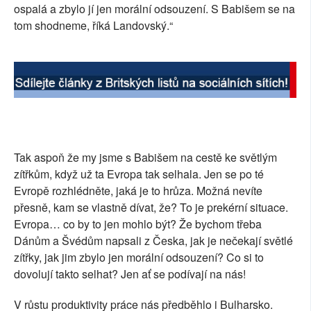
ospalá a zbylo jí jen morální odsouzení. S Babišem se na
tom shodneme, říká Landovský.“
Tak aspoň že my jsme s Babišem na cestě ke světlým
zítřkům, když už ta Evropa tak selhala. Jen se po té
Evropě rozhlédněte, jaká je to hrůza. Možná nevíte
přesně, kam se vlastně dívat, že? To je prekérní situace.
Evropa… co by to jen mohlo být? Že bychom třeba
Dánům a Švédům napsali z Česka, jak je nečekají světlé
zítřky, jak jim zbylo jen morální odsouzení? Co si to
dovolují takto selhat? Jen ať se podívají na nás!
V růstu produktivity práce nás předběhlo i Bulharsko.