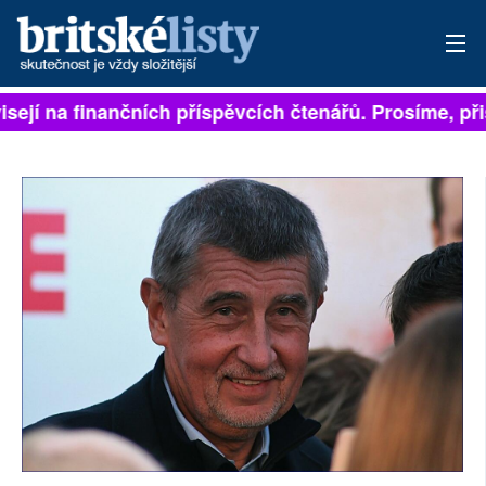
isejí na finančních příspěvcích čtenářů. Prosíme, přis
PŘIHLÁSIT
AKTUÁLNÍ VYDÁNÍ
ARCHIV
ROZHOVORY
TÉMATA
NEJČTENĚJŠÍ ZA 7 DNÍ
AUTOŘI
PŘÍSPĚVKY NA PROVOZ