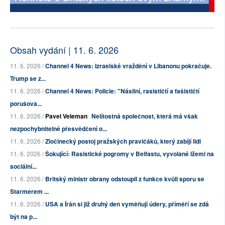
Obsah vydání | 11. 6. 2026
11. 6. 2026 /
Channel 4 News: Izraelské vraždění v Libanonu pokračuje.
Trump se z...
11. 6. 2026 /
Channel 4 News: Policie: "Násilní, rasističtí a fašističtí
porušova...
11. 6. 2026 /
Pavel Veleman
Nelítostná společnost, která má však
nezpochybnitelné přesvědčení o...
11. 6. 2026 /
Zločinecký postoj pražských pravičáků, který zabíjí lidi
11. 6. 2026 /
Šokující: Rasistické pogromy v Belfastu, vyvolané lžemi na
sociální...
11. 6. 2026 /
Britský ministr obrany odstoupil z funkce kvůli sporu se
Starmerem ...
11. 6. 2026 /
USA a Írán si již druhý den vyměňují údery, příměří se zdá
být na p...