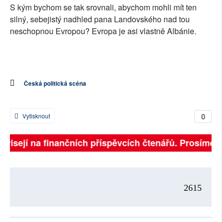
S kým bychom se tak srovnali, abychom mohli mít ten
silný, sebejistý nadhled pana Landovského nad tou
neschopnou Evropou? Evropa je asi vlastně Albánie.
Česká politická scéna
0
Vytisknout
ávisejí na finančních příspěvcích čtenářů. Prosíme, př
2615