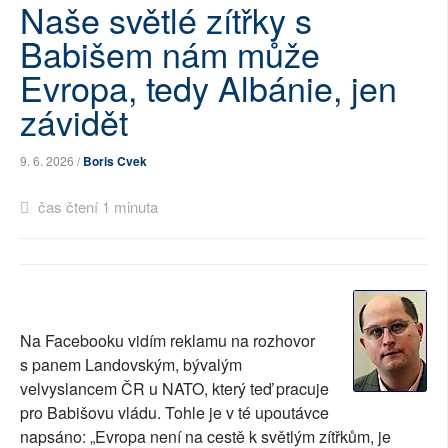
Naše světlé zítřky s
SOCIÁLNÍ SÍTĚ
Babišem nám může
RUBRIKY
Evropa, tedy Albánie, jen
závidět
PLNÁ VERZE STRÁNEK
9. 6. 2026 /
Boris Cvek
čas čtení 1 minuta
Na Facebooku vidím reklamu na rozhovor
s panem Landovským, bývalým
velvyslancem ČR u NATO, který teď pracuje
pro Babišovu vládu. Tohle je v té upoutávce
napsáno: „Evropa není na cestě k světlým zítřkům, je