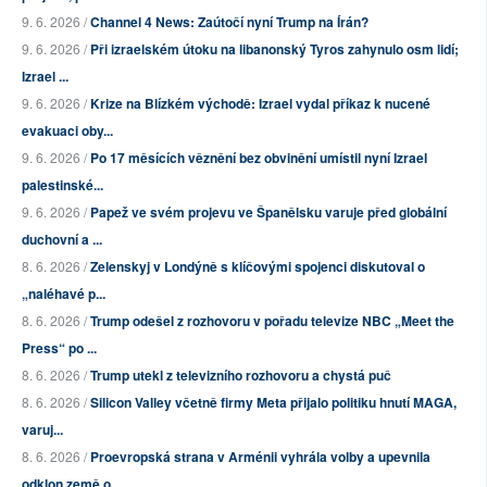
9. 6. 2026 /
Channel 4 News: Zaútočí nyní Trump na Írán?
9. 6. 2026 /
Při izraelském útoku na libanonský Tyros zahynulo osm lidí;
Izrael ...
9. 6. 2026 /
Krize na Blízkém východě: Izrael vydal příkaz k nucené
evakuaci oby...
9. 6. 2026 /
Po 17 měsících věznění bez obvinění umístil nyní Izrael
palestinské...
9. 6. 2026 /
Papež ve svém projevu ve Španělsku varuje před globální
duchovní a ...
8. 6. 2026 /
Zelenskyj v Londýně s klíčovými spojenci diskutoval o
„naléhavé p...
8. 6. 2026 /
Trump odešel z rozhovoru v pořadu televize NBC „Meet the
Press“ po ...
8. 6. 2026 /
Trump utekl z televizního rozhovoru a chystá puč
8. 6. 2026 /
Silicon Valley včetně firmy Meta přijalo politiku hnutí MAGA,
varuj...
8. 6. 2026 /
Proevropská strana v Arménii vyhrála volby a upevnila
odklon země o...