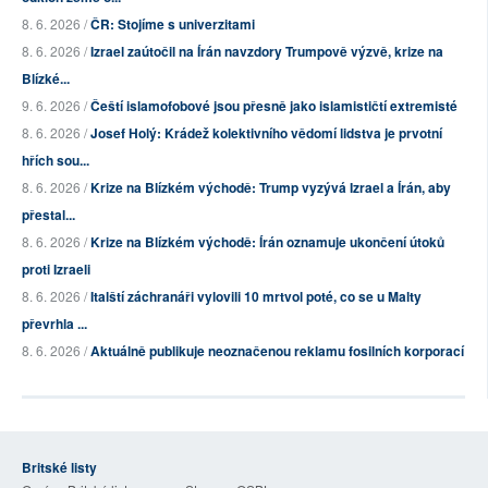
8. 6. 2026 /
ČR: Stojíme s univerzitami
8. 6. 2026 /
Izrael zaútočil na Írán navzdory Trumpově výzvě, krize na
Blízké...
9. 6. 2026 /
Čeští islamofobové jsou přesně jako islamističtí extremisté
8. 6. 2026 /
Josef Holý: Krádež kolektivního vědomí lidstva je prvotní
hřích sou...
8. 6. 2026 /
Krize na Blízkém východě: Trump vyzývá Izrael a Írán, aby
přestal...
8. 6. 2026 /
Krize na Blízkém východě: Írán oznamuje ukončení útoků
proti Izraeli
8. 6. 2026 /
Italští záchranáři vylovili 10 mrtvol poté, co se u Malty
převrhla ...
8. 6. 2026 /
Aktuálně publikuje neoznačenou reklamu fosilních korporací
Britské listy