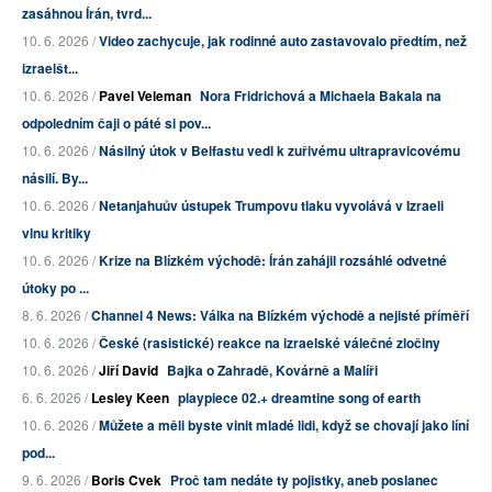
zasáhnou Írán, tvrd...
10. 6. 2026 /
Video zachycuje, jak rodinné auto zastavovalo předtím, než
izraelšt...
10. 6. 2026 /
Pavel Veleman
Nora Fridrichová a Michaela Bakala na
odpoledním čaji o páté si pov...
10. 6. 2026 /
Násilný útok v Belfastu vedl k zuřivému ultrapravicovému
násilí. By...
10. 6. 2026 /
Netanjahuův ústupek Trumpovu tlaku vyvolává v Izraeli
vlnu kritiky
10. 6. 2026 /
Krize na Blízkém východě: Írán zahájil rozsáhlé odvetné
útoky po ...
8. 6. 2026 /
Channel 4 News: Válka na Blízkém východě a nejisté příměří
10. 6. 2026 /
České (rasistické) reakce na izraelské válečné zločiny
10. 6. 2026 /
Jiří David
Bajka o Zahradě, Kovárně a Malíři
6. 6. 2026 /
Lesley Keen
playpiece 02.+ dreamtine song of earth
10. 6. 2026 /
Můžete a měli byste vinit mladé lidi, když se chovají jako líní
pod...
9. 6. 2026 /
Boris Cvek
Proč tam nedáte ty pojistky, aneb poslanec