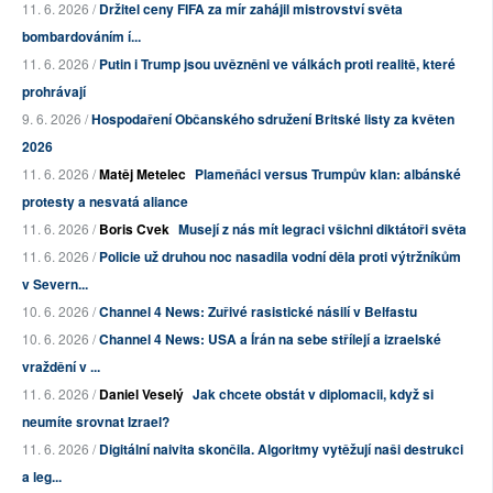
11. 6. 2026 /
Držitel ceny FIFA za mír zahájil mistrovství světa
bombardováním í...
11. 6. 2026 /
Putin i Trump jsou uvězněni ve válkách proti realitě, které
prohrávají
9. 6. 2026 /
Hospodaření Občanského sdružení Britské listy za květen
2026
11. 6. 2026 /
Matěj Metelec
Plameňáci versus Trumpův klan: albánské
protesty a nesvatá aliance
11. 6. 2026 /
Boris Cvek
Musejí z nás mít legraci všichni diktátoři světa
11. 6. 2026 /
Policie už druhou noc nasadila vodní děla proti výtržníkům
v Severn...
10. 6. 2026 /
Channel 4 News: Zuřivé rasistické násilí v Belfastu
10. 6. 2026 /
Channel 4 News: USA a Írán na sebe střílejí a izraelské
vraždění v ...
11. 6. 2026 /
Daniel Veselý
Jak chcete obstát v diplomacii, když si
neumíte srovnat Izrael?
11. 6. 2026 /
Digitální naivita skončila. Algoritmy vytěžují naši destrukci
a leg...