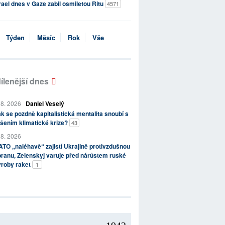
rael dnes v Gaze zabil osmiletou Ritu
4571
Týden
Měsíc
Rok
Vše
ílenější dnes
 8. 2026
Daniel Veselý
k se pozdně kapitalistická mentalita snoubí s
šením klimatické krize?
43
 8. 2026
TO „naléhavě“ zajistí Ukrajině protivzdušnou
ranu, Zelenskyj varuje před nárůstem ruské
ýroby raket
1