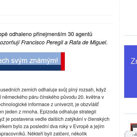
ropě odhaleno přinejmenším 30 agentů
.
ozorňují Francisco Peregil a Rafa de Miguel
ousedních zemích odhaluje svůj plný rozsah, když
ení německého páru čínského původu 20. května v
chnologické informace z univerzit, je obzvlášť
en jeden z mnoha. Epizoda odhaluje strategii
dyž je postavena vedle dalších zatýkání v členských
lkem bylo za poslední dva roky v Evropě a jejím
pracovníků. Někteří byli zatčeni, několik