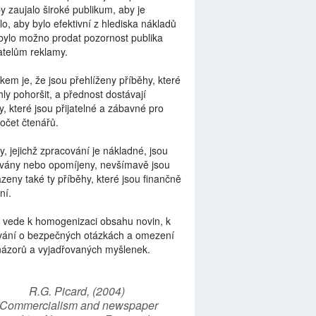
by zaujalo široké publikum, aby je
lo, aby bylo efektivní z hlediska nákladů
bylo možno prodat pozornost publika
telům reklamy.
kem je, že jsou přehlíženy příběhy, které
ly pohoršit, a přednost dostávají
y, které jsou přijatelné a zábavné pro
počet čtenářů.
y, jejichž zpracování je nákladné, jsou
vány nebo opomíjeny, nevšímavě jsou
zeny také ty příběhy, které jsou finančně
ní.
 vede k homogenizaci obsahu novin, k
vání o bezpečných otázkách a omezení
názorů a vyjadřovaných myšlenek.
R.G. Picard, (2004)
“Commercialism and newspaper