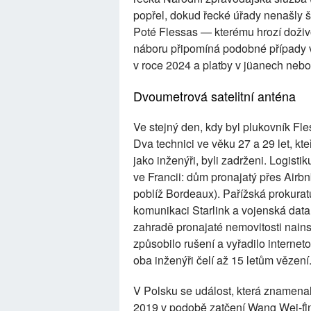
popřel, dokud řecké úřady nenašly ši
Poté Flessas — kterému hrozí doživo
náboru připomíná podobné případy v 
v roce 2024 a platby v jüanech neb
Dvoumetrová satelitní anténa
Ve stejný den, kdy byl plukovník Fle
Dva technici ve věku 27 a 29 let, kte
jako inženýři, byli zadrženi. Logisti
ve Francii: dům pronajatý přes Airb
poblíž Bordeaux). Pařížská prokuratur
komunikaci Starlink a vojenská data
zahradě pronajaté nemovitosti nains
způsobilo rušení a vyřadilo internet
oba inženýři čelí až 15 letům vězení
V Polsku se událost, která znamenala
2019 v podobě zatčení Wang Wej-ťi