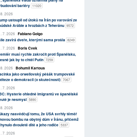
, španělská vláda oznámila plány na
ybudování bariéry
11020
 8. 2026
ump ustoupil od útoků na Írán po varování ze
aúdské Arábie a hrozbách z Teheránu
9572
. 7. 2026
Fabiano Golgo
álie zavírá dveře, kterými sama prošla
8249
. 7. 2026
Boris Cvek
emiér musí rychle zakročit proti Španělsku,
esně jak by to chtěl Putin
7259
 8. 2026
Bohumil Kartous
acinka jako orwellovský pěšák trumpovské
titeze o demokracii (o skutečnosti)
7067
. 7. 2026
C: Hysterie ohledně imigrantů ve španělské
eutě je nesmysl
5890
 8. 2026
kazy nasvědčují tomu, že USA svrhly téměř
novou bombu na obytný dům v Íránu, přičemž
hynulo dvouleté dítě a jeho rodiče
5337
. 7. 2026