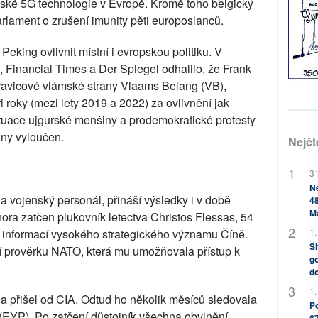
nské 5G technologie v Evropě. Kromě toho belgický
rlament o zrušení imunity pěti europoslanců.
eking ovlivnit místní i evropskou politiku. V
 Financial Times a Der Spiegel odhalilo, že Frank
pravicové vlámské strany Vlaams Belang (VB),
i roky (mezi lety 2019 a 2022) za ovlivnění jak
situace ujgurské menšiny a prodemokratické protesty
ny vyloučen.
Nejčt
31
Ne
 a vojenský personál, přináší výsledky i v době
48
M
nora zatčen plukovník letectva Christos Flessas, 54
í informací vysokého strategického významu Číně.
1.
Sh
í prověrku NATO, která mu umožňovala přístup k
go
do
1.
a přišel od CIA. Odtud ho několik měsíců sledovala
Po
(EYP). Po zatčení důstojník všechna obvinění