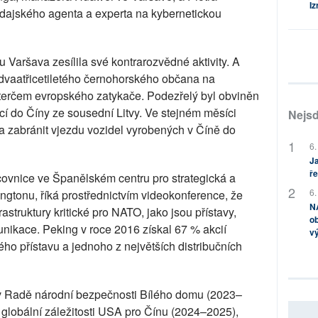
Iz
dajského agenta a experta na kybernetickou
 Varšava zesílila své kontrarozvědné aktivity. A
a dvaatřicetiletého černohorského občana na
l terčem evropského zatykače. Podezřelý byl obviněn
í do Číny ze sousední Litvy. Ve stejném měsíci
Nejsd
a zabránit vjezdu vozidel vyrobených v Číně do
6.
Ja
ře
covnice ve Španělském centru pro strategická a
6.
gtonu, říká prostřednictvím videokonference, že
NA
rastruktury kritické pro NATO, jako jsou přístavy,
ob
unikace. Peking v roce 2016 získal 67 % akcií
v
ho přístavu a jednoho z největších distribučních
u v Radě národní bezpečnosti Bílého domu (2023–
 globální záležitosti USA pro Čínu (2024–2025),