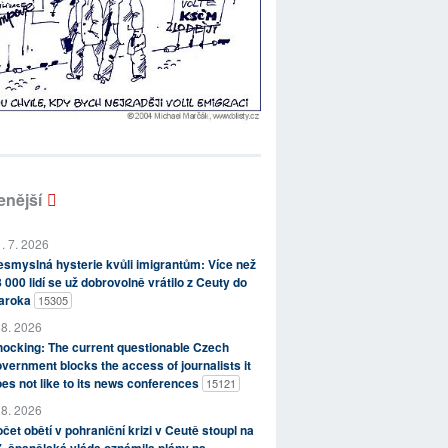
enější
. 7. 2026
smyslná hysterie kvůli imigrantům: Více než
 000 lidí se už dobrovolně vrátilo z Ceuty do
aroka
15305
 8. 2026
ocking: The current questionable Czech
vernment blocks the access of journalists it
es not like to its news conferences
15121
 8. 2026
čet obětí v pohraniční krizi v Ceutě stoupl na