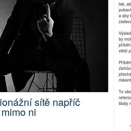
tak, a
pobavi
a aby 
zadava
Výsled
by moh
příběh
větší 
Příběh
zlehčo
přechá
riskant
To vše
ionážní sítě napříč
refero
škály 
 mimo ni