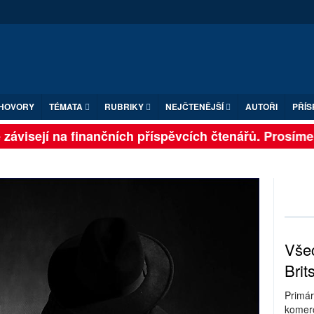
HOVORY
TÉMATA
RUBRIKY
NEJČTENĚJŠÍ
AUTOŘI
PŘÍS
ávisejí na finančních příspěvcích čtenářů. Prosíme, př
Všec
Brit
Primár
komerc