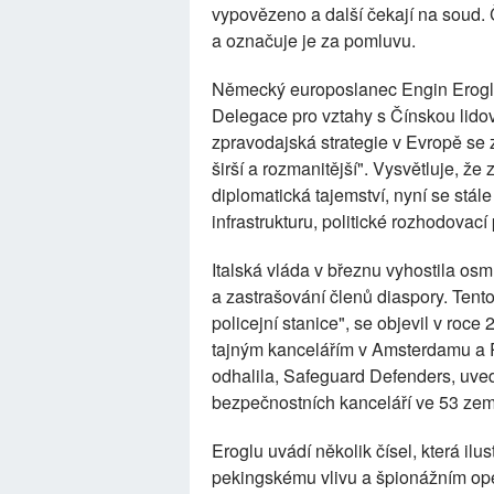
vypovězeno a další čekají na soud.
a označuje je za pomluvu.
Německý europoslanec Engin Eroglu
Delegace pro vztahy s Čínskou lidov
zpravodajská strategie v Evropě se 
širší a rozmanitější". Vysvětluje, ž
diplomatická tajemství, nyní se stál
infrastrukturu, politické rozhodovací
Italská vláda v březnu vyhostila os
a zastrašování členů diaspory. Tent
policejní stanice", se objevil v roc
tajným kancelářím v Amsterdamu a R
odhalila, Safeguard Defenders, uved
bezpečnostních kanceláří ve 53 zem
Eroglu uvádí několik čísel, která ilus
pekingskému vlivu a špionážním op