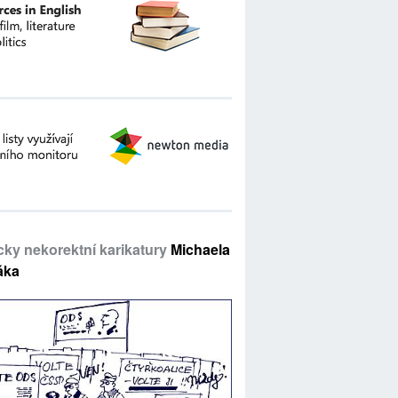
icky nekorektní karikatury
Michaela
áka