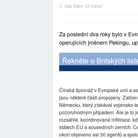
čas čtení 12 minut
Za poslední dva roky bylo v Ev
operujících jménem Pekingu,
up
Čínská špionáž v Evropské unii a s
jsou některé části propojeny. Zatč
Německu, který získával vojensko-te
pozoruhodným případem. Ale je to j
rozsáhlé, koordinované infiltrace, k
státech EU a sousedních zemích. Ce
okolí objeveno asi 30 agentů a spolu