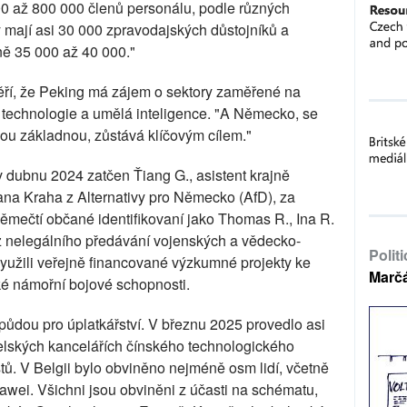
00 až 800 000 členů personálu, podle různých
 mají asi 30 000 zpravodajských důstojníků a
ně 35 000 až 40 000."
ří, že Peking má zájem o sektory zaměřené na
 technologie a umělá inteligence. "A Německo, se
u základnou, zůstává klíčovým cílem."
 dubnu 2024 zatčen Ťiang G., asistent krajně
na Kraha z Alternativy pro Německo (AfD), za
 němečtí občané identifikovaní jako Thomas R., Ina R.
z nelegálního předávání vojenských a vědecko-
Polit
yužili veřejně financované výzkumné projekty ke
Marč
ké námořní bojové schopnosti.
ůdou pro úplatkářství. V březnu 2025 provedlo asi
uselských kancelářích čínského technologického
tů. V Belgii bylo obviněno nejméně osm lidí, včetně
ei. Všichni jsou obviněni z účasti na schématu,