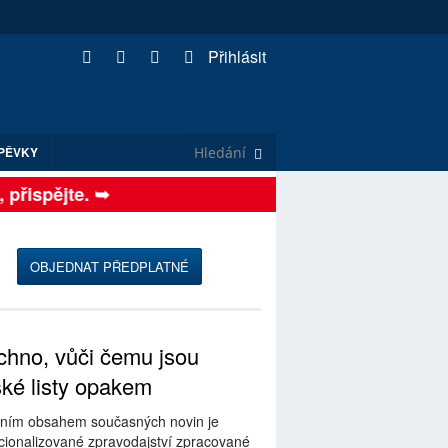
Přihlásit
PĚVKY
ispějte. ➥
OBJEDNAT PŘEDPLATNÉ
hno, vůči čemu jsou
ské listy opakem
ním obsahem současných novin je
ionalizované zpravodajství zpracované