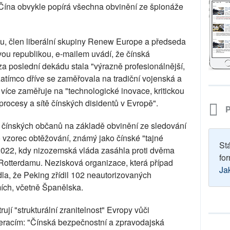
 Čína obvykle popírá všechna obvinění ze špionáže
, člen liberální skupiny Renew Europe a předseda
ou republikou, e-mailem uvádí, že čínská
za poslední dekádu stala "výrazně profesionálnější,
e zatímco dříve se zaměřovala na tradiční vojenská a
e více zaměřuje na "technologické inovace, kritickou
 procesy a sítě čínských disidentů v Evropě".
P
m čínských občanů na základě obvinění ze sledování
o vzorec obtěžování, známý jako čínské "tajné
St
e 2022, kdy nizozemská vláda zasáhla proti dvěma
for
otterdamu. Nezisková organizace, která případ
Ja
la, že Peking zřídil 102 neautorizovaných
ích, včetně Španělska.
trují "strukturální zranitelnost" Evropy vůči
eracím: "Čínská bezpečnostní a zpravodajská