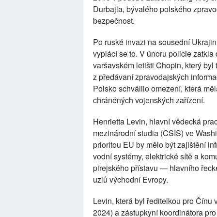
Durbajla, bývalého polského zpravo
bezpečnost.
Po ruské invazi na sousední Ukrajinu
vyplácí se to. V únoru policie zatkl
varšavském letišti Chopin, který by
z předávaní zpravodajských informac
Polsko schválilo omezení, která měl
chráněných vojenských zařízení.
Henrietta Levin, hlavní vědecká pra
mezinárodní studia (CSIS) ve Washin
prioritou EU by mělo být zajištění inf
vodní systémy, elektrické sítě a kom
pirejského přístavu — hlavního řecké
uzlů východní Evropy.
Levin, která byl ředitelkou pro Čín
2024) a zástupkyní koordinátora pro