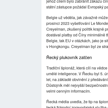
jehož cílem bylo zabránit zákazu čí
státní zástupce požádal Evropský pa
Belgie už věděla, jak závažně může P
prosinci 2023 vyšetřování Le Monde,
Creyelman, zkušený politik krajně 
dostával platby od Číny minimálně tř
Belgie, tak EU v otázkách, jako je 
v Hongkongu. Creyelman byl ze stra
Řecký plukovník zatčen
Tradiční špionáž, která cílí na vědce
umělé inteligence. V Řecku byl 5. ú
let, na základě obvinění z předáván
Důstojník měl nejvyšší bezpečnostn
velmi cenným informacím.
Řecká média uvedla, že tip na špion
řecká Národní zpravodajská služba 