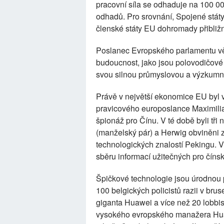
pracovní síla se odhaduje na 100 0
odhadů. Pro srovnání, Spojené státy
členské státy EU dohromady přibliž
Poslanec Evropského parlamentu vě
budoucnost, jako jsou polovodičové
svou silnou průmyslovou a výzkumno
Právě v největší ekonomice EU byl v
pravicového europoslance Maximilia
špionáž pro Čínu. V té době byli tři
(manželský pár) a Herwig obviněni 
technologických znalostí Pekingu. V
sběru informací užitečných pro číns
Špičkové technologie jsou úrodnou p
100 belgických policistů razii v br
giganta Huawei a více než 20 lobbis
vysokého evropského manažera Huaw