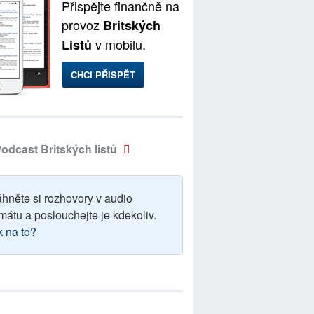
Přispějte finančně na
provoz
Britských
v mobilu.
Listů
CHCI PŘISPĚT
odcast Britských listů
áhněte si rozhovory v audio
mátu a poslouchejte je kdekoliv.
k na to?