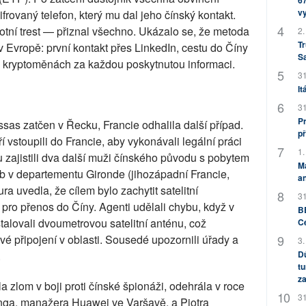
67
v
frovaný telefon, který mu dal jeho čínský kontakt.
tní trest — přiznal všechno. Ukázalo se, že metoda
2.
Tr
Evropě: první kontakt přes LinkedIn, cestu do Číny
S
o kryptoměnách za každou poskytnutou informaci.
31
It
31
Pr
ssas zatčen v Řecku, Francie odhalila další případ.
př
ří vstoupili do Francie, aby vykonávali legální práci
1.
ku zajistili dva další muži čínského původu s pobytem
M
nb v departementu Gironde (jihozápadní Francie,
an
a uvedla, že cílem bylo zachytit satelitní
31
 pro přenos do Číny. Agenti udělali chybu, když v
BB
talovali dvoumetrovou satelitní anténu, což
C
ové připojení v oblasti. Sousedé upozornili úřady a
3.
.
Dů
tu
za
 zlom v boji proti čínské špionáži, odehrála v roce
31
nga, manažera Huawei ve Varšavě, a Piotra