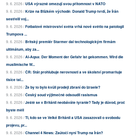
9. 6. 2026 /
USA výrazně omezují svou přítomnost v NATO
9. 6. 2026 /
Krize na Blízkém východě: Donald Trump tvrdí, že Írán
sestřelil voj...
9. 6. 2026 /
Fotbalové mistrovství světa vrhá nové světlo na patologii
Trumpova ...
9. 6. 2026 /
Britský premiér Starmer dal technologickým firmám
ultimátum, aby za...
9. 6. 2026 /
Al-Aqsa: Der Moment der Gefahr ist gekommen. Wird die
muslimische W...
9. 6. 2026 /
ČR: Stát prohlubuje nerovnosti a ve školství promarňuje
tisíce tal...
9. 6. 2026 /
Že by to bylo kvůli prodeji zbraní do Izraele?
9. 6. 2026 /
Český soud výjimečně odsoudil rasismus
9. 6. 2026 /
Ještě se v Británii neobáváte tyranie? Tady je důvod, proč
byste měli
9. 6. 2026 /
Ti, kdo se ve Velké Británii a USA zasazovali o svobodu
projevu, pr...
9. 6. 2026 /
Channel 4 News: Zaútočí nyní Trump na Írán?