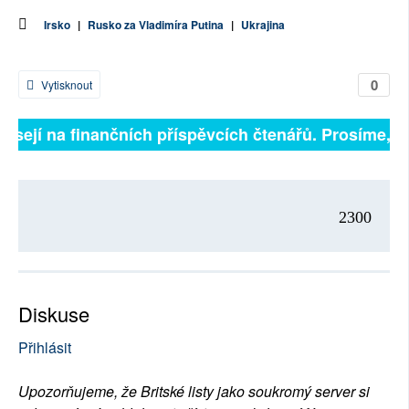
Irsko
|
Rusko za Vladimíra Putina
|
Ukrajina
0
Vytisknout
isejí na finančních příspěvcích čtenářů. Prosíme, při
2300
Diskuse
Přihlásit
Upozorňujeme, že Britské listy jako soukromý server si