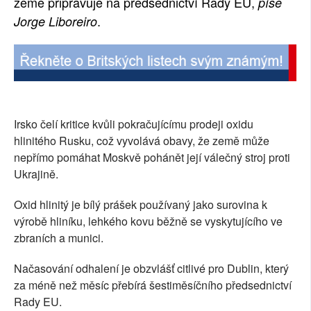
země připravuje na předsednictví Rady EU,
píše
.
Jorge Liboreiro
Irsko čelí kritice kvůli pokračujícímu prodeji oxidu
hlinitého Rusku, což vyvolává obavy, že země může
nepřímo pomáhat Moskvě pohánět její válečný stroj proti
Ukrajině.
Oxid hlinitý je bílý prášek používaný jako surovina k
výrobě hliníku, lehkého kovu běžně se vyskytujícího ve
zbraních a munici.
Načasování odhalení je obzvlášť citlivé pro Dublin, který
za méně než měsíc přebírá šestiměsíčního předsednictví
Rady EU.