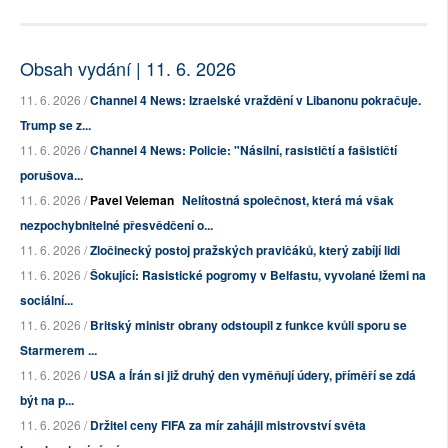
Obsah vydání | 11. 6. 2026
11. 6. 2026 /
Channel 4 News: Izraelské vraždění v Libanonu pokračuje.
Trump se z...
11. 6. 2026 /
Channel 4 News: Policie: "Násilní, rasističtí a fašističtí
porušova...
11. 6. 2026 /
Pavel Veleman
Nelítostná společnost, která má však
nezpochybnitelné přesvědčení o...
11. 6. 2026 /
Zločinecký postoj pražských pravičáků, který zabíjí lidi
11. 6. 2026 /
Šokující: Rasistické pogromy v Belfastu, vyvolané lžemi na
sociální...
11. 6. 2026 /
Britský ministr obrany odstoupil z funkce kvůli sporu se
Starmerem ...
11. 6. 2026 /
USA a Írán si již druhý den vyměňují údery, příměří se zdá
být na p...
11. 6. 2026 /
Držitel ceny FIFA za mír zahájil mistrovství světa