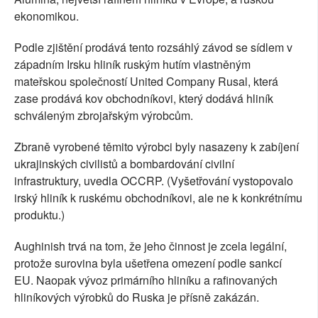
ekonomikou.
Podle zjištění prodává tento rozsáhlý závod se sídlem v
západním Irsku hliník ruským hutím vlastněným
mateřskou společností United Company Rusal, která
zase prodává kov obchodníkovi, který dodává hliník
schváleným zbrojařským výrobcům.
Zbraně vyrobené těmito výrobci byly nasazeny k zabíjení
ukrajinských civilistů a bombardování civilní
infrastruktury, uvedla OCCRP. (Vyšetřování vystopovalo
irský hliník k ruskému obchodníkovi, ale ne k konkrétnímu
produktu.)
Aughinish trvá na tom, že jeho činnost je zcela legální,
protože surovina byla ušetřena omezení podle sankcí
EU. Naopak vývoz primárního hliníku a rafinovaných
hliníkových výrobků do Ruska je přísně zakázán.