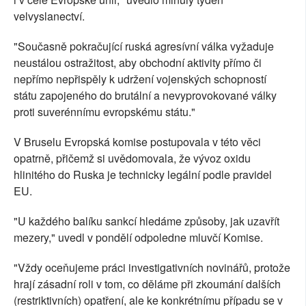
velvyslanectví.
"Současně pokračující ruská agresívní válka vyžaduje
neustálou ostražitost, aby obchodní aktivity přímo či
nepřímo nepřispěly k udržení vojenských schopností
státu zapojeného do brutální a nevyprovokované války
proti suverénnímu evropskému státu."
V Bruselu Evropská komise postupovala v této věci
opatrně, přičemž si uvědomovala, že vývoz oxidu
hlinitého do Ruska je technicky legální podle pravidel
EU.
"U každého balíku sankcí hledáme způsoby, jak uzavřít
mezery," uvedl v pondělí odpoledne mluvčí Komise.
"Vždy oceňujeme práci investigativních novinářů, protože
hrají zásadní roli v tom, co děláme při zkoumání dalších
(restriktivních) opatření, ale ke konkrétnímu případu se v