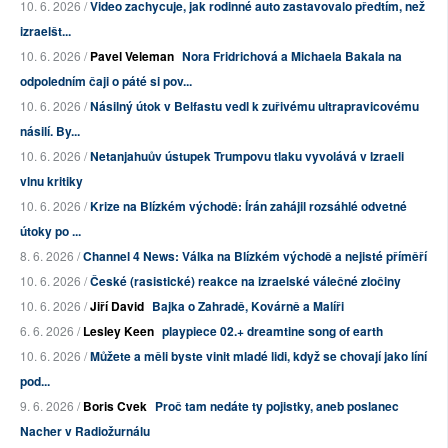
10. 6. 2026 /
Video zachycuje, jak rodinné auto zastavovalo předtím, než
izraelšt...
10. 6. 2026 /
Pavel Veleman
Nora Fridrichová a Michaela Bakala na
odpoledním čaji o páté si pov...
10. 6. 2026 /
Násilný útok v Belfastu vedl k zuřivému ultrapravicovému
násilí. By...
10. 6. 2026 /
Netanjahuův ústupek Trumpovu tlaku vyvolává v Izraeli
vlnu kritiky
10. 6. 2026 /
Krize na Blízkém východě: Írán zahájil rozsáhlé odvetné
útoky po ...
8. 6. 2026 /
Channel 4 News: Válka na Blízkém východě a nejisté příměří
10. 6. 2026 /
České (rasistické) reakce na izraelské válečné zločiny
10. 6. 2026 /
Jiří David
Bajka o Zahradě, Kovárně a Malíři
6. 6. 2026 /
Lesley Keen
playpiece 02.+ dreamtine song of earth
10. 6. 2026 /
Můžete a měli byste vinit mladé lidi, když se chovají jako líní
pod...
9. 6. 2026 /
Boris Cvek
Proč tam nedáte ty pojistky, aneb poslanec
Nacher v Radiožurnálu