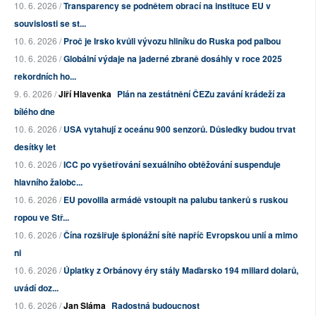
10. 6. 2026 /
Transparency se podnětem obrací na instituce EU v
souvislosti se st...
10. 6. 2026 /
Proč je Irsko kvůli vývozu hliníku do Ruska pod palbou
10. 6. 2026 /
Globální výdaje na jaderné zbraně dosáhly v roce 2025
rekordních ho...
9. 6. 2026 /
Jiří Hlavenka
Plán na zestátnění ČEZu zavání krádeží za
bílého dne
10. 6. 2026 /
USA vytahují z oceánu 900 senzorů. Důsledky budou trvat
desítky let
10. 6. 2026 /
ICC po vyšetřování sexuálního obtěžování suspenduje
hlavního žalobc...
10. 6. 2026 /
EU povolila armádě vstoupit na palubu tankerů s ruskou
ropou ve Stř...
10. 6. 2026 /
Čína rozšiřuje špionážní sítě napříč Evropskou unií a mimo
ni
10. 6. 2026 /
Úplatky z Orbánovy éry stály Maďarsko 194 miliard dolarů,
uvádí doz...
10. 6. 2026 /
Jan Sláma
Radostná budoucnost