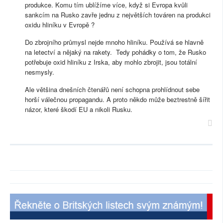
produkce. Komu tím ublížíme více, když si Evropa kvůli
sankcím na Rusko zavře jednu z největších továren na produkci
oxidu hliníku v Evropě ?
Do zbrojního průmysl nejde mnoho hliníku. Používá se hlavně
na letectví a nějaký na rakety. Tedy pohádky o tom, že Rusko
potřebuje oxid hliníku z Irska, aby mohlo zbrojit, jsou totální
nesmysly.
Ale většina dnešních čtenářů není schopna prohlídnout sebe
horší válečnou propagandu. A proto někdo může beztrestně šířit
názor, které škodí EU a nikoli Rusku.