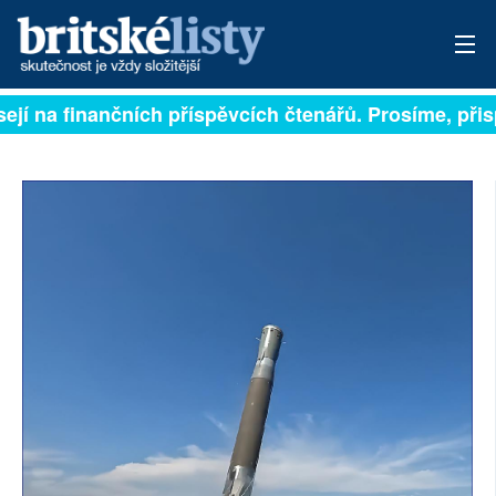
ejí na finančních příspěvcích čtenářů. Prosíme, přispě
PŘIHLÁSIT
AKTUÁLNÍ VYDÁNÍ
ARCHIV
ROZHOVORY
TÉMATA
NEJČTENĚJŠÍ ZA 7 DNÍ
AUTOŘI
PŘÍSPĚVKY NA PROVOZ