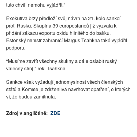
tuto chvíli nemohu vyjádřit."
Exekutiva brzy předloží svůj návrh na 21. kolo sankcí
proti Rusku. Skupina 39 europoslanců již vyzvala k
přidání zákazu exportu oxidu hlinitého do balíku.
Estonský ministr zahraničí Margus Tsahkna také vyjádřil
podporu.
"Musíme zavřít všechny skuliny a dále oslabit ruský
válečný stroj," řekl Tsahkna.
Sankce však vyžadují jednomyslnost všech členských
států a Komise je zdrženlivá navrhovat opatření, o kterých
ví, že budou zamítnuta.
Zdroj v angličtině:
ZDE