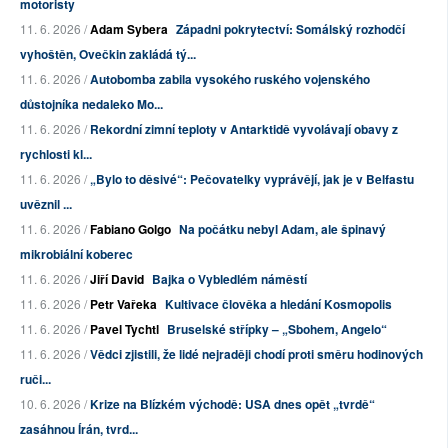
motoristy
11. 6. 2026 /
Adam Sybera
Západni pokrytectví: Somálský rozhodčí
vyhoštěn, Ovečkin zakládá tý...
11. 6. 2026 /
Autobomba zabila vysokého ruského vojenského
důstojníka nedaleko Mo...
11. 6. 2026 /
Rekordní zimní teploty v Antarktidě vyvolávají obavy z
rychlosti kl...
11. 6. 2026 /
„Bylo to děsivé“: Pečovatelky vyprávějí, jak je v Belfastu
uvěznil ...
11. 6. 2026 /
Fabiano Golgo
Na počátku nebyl Adam, ale špinavý
mikrobiální koberec
11. 6. 2026 /
Jiří David
Bajka o Vybledlém náměstí
11. 6. 2026 /
Petr Vařeka
Kultivace člověka a hledání Kosmopolis
11. 6. 2026 /
Pavel Tychtl
Bruselské střípky – „Sbohem, Angelo“
11. 6. 2026 /
Vědci zjistili, že lidé nejraději chodí proti směru hodinových
ruči...
10. 6. 2026 /
Krize na Blízkém východě: USA dnes opět „tvrdě“
zasáhnou Írán, tvrd...