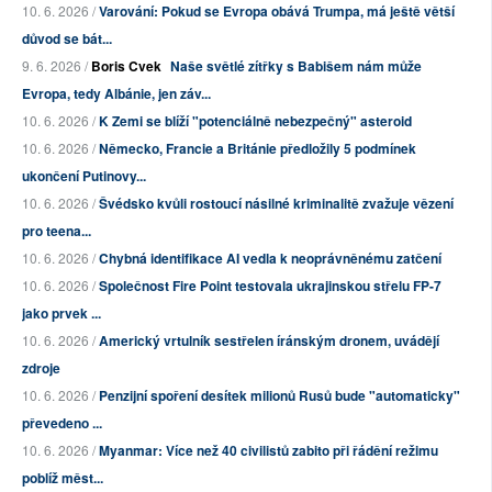
10. 6. 2026 /
Varování: Pokud se Evropa obává Trumpa, má ještě větší
důvod se bát...
9. 6. 2026 /
Boris Cvek
Naše světlé zítřky s Babišem nám může
Evropa, tedy Albánie, jen záv...
10. 6. 2026 /
K Zemi se blíží "potenciálně nebezpečný" asteroid
10. 6. 2026 /
Německo, Francie a Británie předložily 5 podmínek
ukončení Putinovy...
10. 6. 2026 /
Švédsko kvůli rostoucí násilné kriminalitě zvažuje vězení
pro teena...
10. 6. 2026 /
Chybná identifikace AI vedla k neoprávněnému zatčení
10. 6. 2026 /
Společnost Fire Point testovala ukrajinskou střelu FP-7
jako prvek ...
10. 6. 2026 /
Americký vrtulník sestřelen íránským dronem, uvádějí
zdroje
10. 6. 2026 /
Penzijní spoření desítek milionů Rusů bude "automaticky"
převedeno ...
10. 6. 2026 /
Myanmar: Více než 40 civilistů zabito při řádění režimu
poblíž měst...