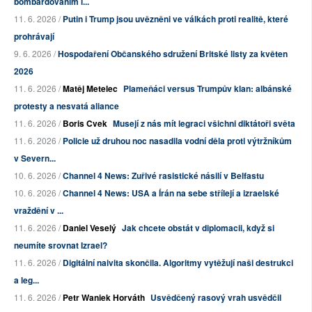
bombardováním í...
11. 6. 2026 /
Putin i Trump jsou uvězněni ve válkách proti realitě, které
prohrávají
9. 6. 2026 /
Hospodaření Občanského sdružení Britské listy za květen
2026
11. 6. 2026 /
Matěj Metelec
Plameňáci versus Trumpův klan: albánské
protesty a nesvatá aliance
11. 6. 2026 /
Boris Cvek
Musejí z nás mít legraci všichni diktátoři světa
11. 6. 2026 /
Policie už druhou noc nasadila vodní děla proti výtržníkům
v Severn...
10. 6. 2026 /
Channel 4 News: Zuřivé rasistické násilí v Belfastu
10. 6. 2026 /
Channel 4 News: USA a Írán na sebe střílejí a izraelské
vraždění v ...
11. 6. 2026 /
Daniel Veselý
Jak chcete obstát v diplomacii, když si
neumíte srovnat Izrael?
11. 6. 2026 /
Digitální naivita skončila. Algoritmy vytěžují naši destrukci
a leg...
11. 6. 2026 /
Petr Waniek Horváth
Usvědčený rasový vrah usvědčil