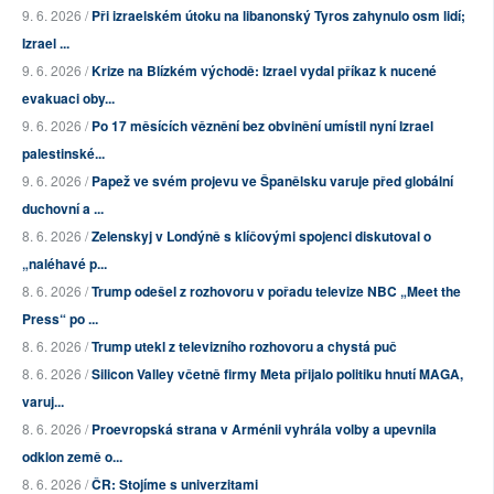
9. 6. 2026 /
Při izraelském útoku na libanonský Tyros zahynulo osm lidí;
Izrael ...
9. 6. 2026 /
Krize na Blízkém východě: Izrael vydal příkaz k nucené
evakuaci oby...
9. 6. 2026 /
Po 17 měsících věznění bez obvinění umístil nyní Izrael
palestinské...
9. 6. 2026 /
Papež ve svém projevu ve Španělsku varuje před globální
duchovní a ...
8. 6. 2026 /
Zelenskyj v Londýně s klíčovými spojenci diskutoval o
„naléhavé p...
8. 6. 2026 /
Trump odešel z rozhovoru v pořadu televize NBC „Meet the
Press“ po ...
8. 6. 2026 /
Trump utekl z televizního rozhovoru a chystá puč
8. 6. 2026 /
Silicon Valley včetně firmy Meta přijalo politiku hnutí MAGA,
varuj...
8. 6. 2026 /
Proevropská strana v Arménii vyhrála volby a upevnila
odklon země o...
8. 6. 2026 /
ČR: Stojíme s univerzitami