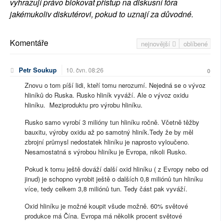
vyhrazují právo blokovat přístup na diskusní fóra
jakémukoliv diskutérovi, pokud to uznají za důvodné.
Komentáře
nejnovější
oblíbené
Petr Soukup
10. čvn. 08:26
0
Znovu o tom píší lidi, kteří tomu nerozumí. Nejedná se o vývoz
hliníků do Ruska. Rusko hliník vyváží. Ale o vývoz oxidu
hliníku. Meziproduktu pro výrobu hliníku.
Rusko samo vyrobí 3 milióny tun hliníku ročně. Včetně těžby
bauxitu, výroby oxidu až po samotný hliník.Tedy že by měl
zbrojní průmysl nedostatek hliníku je naprosto vyloučeno.
Nesamostatná s výrobou hliníku je Evropa, nikoli Rusko.
Pokud k tomu ještě dováží další oxid hliníku ( z Evropy nebo od
jinud) je schopno vyrobit ještě o dalších 0,8 miliónů tun hliníku
více, tedy celkem 3,8 miliónů tun. Tedy část pak vyváží.
Oxid hliníku je možné koupit všude možně. 60% světové
produkce má Čína. Evropa má několik procent světové