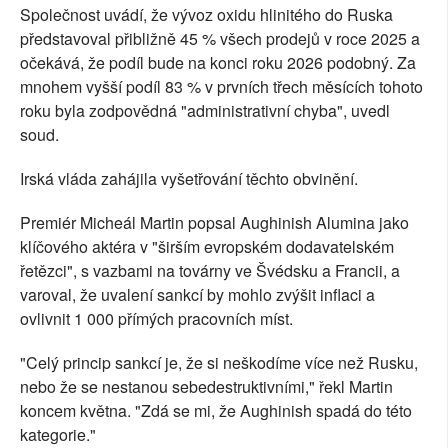
Společnost uvádí, že vývoz oxidu hlinitého do Ruska
představoval přibližně 45 % všech prodejů v roce 2025 a
očekává, že podíl bude na konci roku 2026 podobný. Za
mnohem vyšší podíl 83 % v prvních třech měsících tohoto
roku byla zodpovědná "administrativní chyba", uvedl
soud.
Irská vláda zahájila vyšetřování těchto obvinění.
Premiér Micheál Martin popsal Aughinish Alumina jako
klíčového aktéra v "širším evropském dodavatelském
řetězci", s vazbami na továrny ve Švédsku a Francii, a
varoval, že uvalení sankcí by mohlo zvýšit inflaci a
ovlivnit 1 000 přímých pracovních míst.
"Celý princip sankcí je, že si neškodíme více než Rusku,
nebo že se nestanou sebedestruktivními," řekl Martin
koncem května. "Zdá se mi, že Aughinish spadá do této
kategorie."