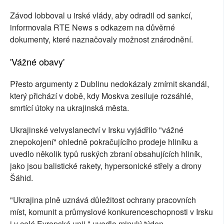
Závod lobboval u irské vlády, aby odradil od sankcí,
informovala RTE News s odkazem na důvěrné
dokumenty, které naznačovaly možnost znárodnění.
'Vážné obavy'
Přesto argumenty z Dublinu nedokázaly zmírnit skandál,
který přichází v době, kdy Moskva zesiluje rozsáhlé,
smrtící útoky na ukrajinská města.
Ukrajinské velvyslanectví v Irsku vyjádřilo "vážné
znepokojení" ohledně pokračujícího prodeje hliníku a
uvedlo několik typů ruských zbraní obsahujících hliník,
jako jsou balistické rakety, hypersonické střely a drony
Šáhid.
"Ukrajina plně uznává důležitost ochrany pracovních
míst, komunit a průmyslové konkurenceschopnosti v Irsku
i v celé Evropské unii," uvedlo minulý týden