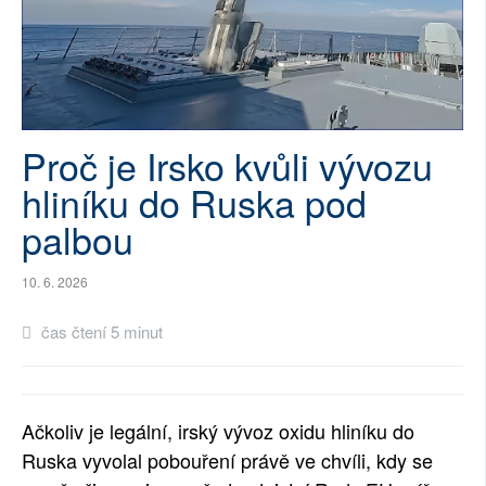
SOCIÁLNÍ SÍTĚ
RUBRIKY
PLNÁ VERZE STRÁNEK
Proč je Irsko kvůli vývozu
hliníku do Ruska pod
palbou
10. 6. 2026
čas čtení 5 minut
Ačkoliv je legální, irský vývoz oxidu hliníku do
Ruska vyvolal pobouření právě ve chvíli, kdy se