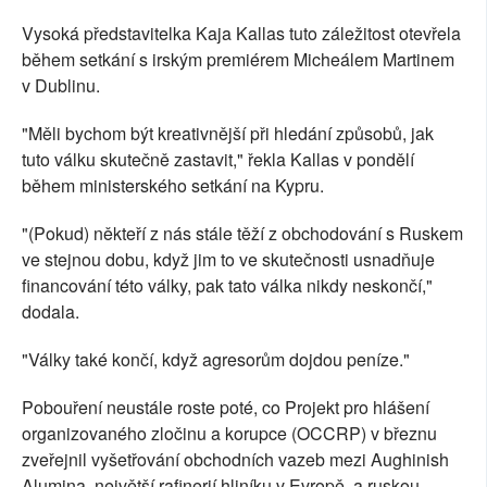
Vysoká představitelka Kaja Kallas tuto záležitost otevřela
během setkání s irským premiérem Micheálem Martinem
v Dublinu.
"Měli bychom být kreativnější při hledání způsobů, jak
tuto válku skutečně zastavit," řekla Kallas v pondělí
během ministerského setkání na Kypru.
"(Pokud) někteří z nás stále těží z obchodování s Ruskem
ve stejnou dobu, když jim to ve skutečnosti usnadňuje
financování této války, pak tato válka nikdy neskončí,"
dodala.
"Války také končí, když agresorům dojdou peníze."
Pobouření neustále roste poté, co Projekt pro hlášení
organizovaného zločinu a korupce (OCCRP) v březnu
zveřejnil vyšetřování obchodních vazeb mezi Aughinish
Alumina, největší rafinerií hliníku v Evropě, a ruskou