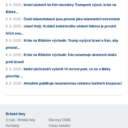
8. 6. 2026 /
Izrael zaútočil na Írán navzdory Trumpově výzvě, krize na
Blízké...
9. 6. 2026 /
Čeští islamofobové jsou přesně jako islamističtí extremisté
8. 6. 2026 /
Josef Holý: Krádež kolektivního vědomí lidstva je prvotní
hřích sou...
8. 6. 2026 /
Krize na Blízkém východě: Trump vyzývá Izrael a Írán, aby
přestal...
8. 6. 2026 /
Krize na Blízkém východě: Írán oznamuje ukončení útoků
proti Izraeli
8. 6. 2026 /
Italští záchranáři vylovili 10 mrtvol poté, co se u Malty
převrhla ...
8. 6. 2026 /
Aktuálně publikuje neoznačenou reklamu fosilních korporací
Britské listy
O nás - Britské listy
Stanovy OSBL
Kontakty
Vzkaz redakci