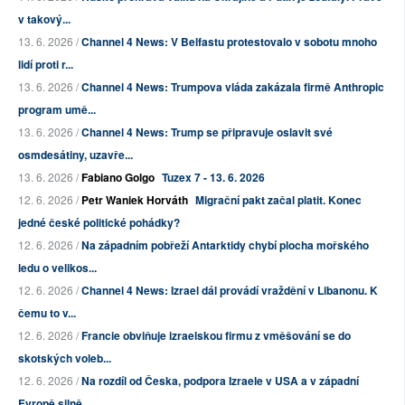
v takový...
13. 6. 2026 /
Channel 4 News: V Belfastu protestovalo v sobotu mnoho
lidí proti r...
13. 6. 2026 /
Channel 4 News: Trumpova vláda zakázala firmě Anthropic
program umě...
13. 6. 2026 /
Channel 4 News: Trump se připravuje oslavit své
osmdesátiny, uzavře...
13. 6. 2026 /
Fabiano Golgo
Tuzex 7 - 13. 6. 2026
12. 6. 2026 /
Petr Waniek Horváth
Migrační pakt začal platit. Konec
jedné české politické pohádky?
12. 6. 2026 /
Na západním pobřeží Antarktidy chybí plocha mořského
ledu o velikos...
12. 6. 2026 /
Channel 4 News: Izrael dál provádí vraždění v Libanonu. K
čemu to v...
12. 6. 2026 /
Francie obviňuje izraelskou firmu z vměšování se do
skotských voleb...
12. 6. 2026 /
Na rozdíl od Česka, podpora Izraele v USA a v západní
Evropě silně ...