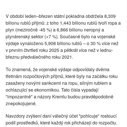
V období leden–březen státní pokladna obdržela 8,309
bilionu rublů příjmů: z toho 1,443 bilionu rublů tvoří ropa a
plyn (meziročně -45 %) a 6,866 bilionu neropný a
plynárenský sektor (+7 %). Současně bylo na vojenské
výdaje vynaloženo 5,908 bilionu rublů – o 30 % více než
v prvním čtvrtletí roku 2025 a pětkrát více než v lednu-
březnu předválečného roku 2021.
To znamená, že vojenské výdaje odpovídaly dvěma
třetinám rozpočtových příjmů, které byly na začátku roku
zasaženy novými sankcemi na ropu, silným rublem a
ochlazující se ekonomikou. Tato čísla vypadají
"impozantně" a názory Kremlu budou pravděpodobně
znepokojujené.
Navzdory zvýšení daní válečný účet "pohlcuje" rostoucí
podíl prostředků, které každý rok přicházejí do rozpočtu.