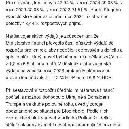
Pro srovnání, loni to bylo 43,34 %, v roce 2024 39,05 %, v
roce 2023 32,05 %, v roce 2022 24,51 %. Podle Klugeho
výpočtů šlo v předválečném roce 2021 na obranné
položky 18,44 % rozpočtových příjmů.
Nárůst vojenských výdajů je způsoben tím, že
Ministerstvo financí převedlo část loňských výdajů do
rozpočtu pro ten rok, aby nedošlo k obrovskému deficitu a
splnilo plán, který musel být během roku pětkrát zvýšen –
z 1,2 na 5,8 bilionu rublů. V důsledku toho vojenské
výdaje na začátku roku 2026 překročily plánovanou
úroveň téměř dvakrát – 12 % HDP oproti 6,8 % HDP.
Při sestavování rozpočtu úředníci ministerstva financí
počítali s možnou dohodou o Ukrajině s Donaldem
Trumpem ve druhé polovině roku, uvedly zdroje
obeznámené se situací pro Bloomberg. Podle nich
ekonomický blok varoval Vladimira Putina, že deficit
státní pokladny by mohl dosáhnout alarmujících rozměrů,