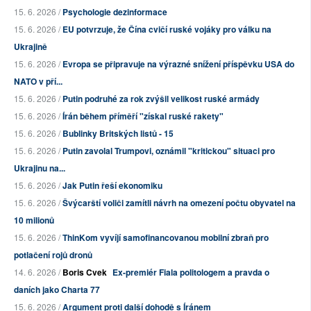
15. 6. 2026 /
Psychologie dezinformace
15. 6. 2026 /
EU potvrzuje, že Čína cvičí ruské vojáky pro válku na
Ukrajině
15. 6. 2026 /
Evropa se připravuje na výrazné snížení příspěvku USA do
NATO v pří...
15. 6. 2026 /
Putin podruhé za rok zvýšil velikost ruské armády
15. 6. 2026 /
Írán během příměří "získal ruské rakety"
15. 6. 2026 /
Bublinky Britských listů - 15
15. 6. 2026 /
Putin zavolal Trumpovi, oznámil "kritickou" situaci pro
Ukrajinu na...
15. 6. 2026 /
Jak Putin řeší ekonomiku
15. 6. 2026 /
Švýcarští voliči zamítli návrh na omezení počtu obyvatel na
10 milionů
15. 6. 2026 /
ThinKom vyvíjí samofinancovanou mobilní zbraň pro
potlačení rojů dronů
14. 6. 2026 /
Boris Cvek
Ex-premiér Fiala politologem a pravda o
daních jako Charta 77
15. 6. 2026 /
Argument proti další dohodě s Íránem