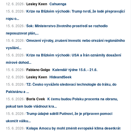
12. 6. 2026 /
Lesley Keen
Cahuenga
15. 6. 2026 /
Krize na Blízkém východě: Trump tvrdí, že lodě přepravující
ropu o...
15. 6. 2026 /
Šok: Ministerstvo životního prostředí se rozhodlo
neposuzovat plán,...
15. 6. 2026 /
Omezení výroby, zrušení investic nebo ořezání regionálního
vysílání...
15. 6. 2026 /
Krize na Blízkém východě: USA a Írán oznámily dosažení
mírové dohod...
15. 6. 2026 /
Fabiano Golgo
Kalendář týdne 15.6. - 21.6.
12. 6. 2026 /
Lesley Keen
HideandSeek
15. 6. 2026 /
TZ: Česko vyváželo sledovací technologie do Iráku, do
Pakistánu a ...
15. 6. 2026 /
Boris Cvek
K čemu budou Polsku procenta na obranu,
pokud tam bude vládnout kra...
15. 6. 2026 /
Trump údajně sdělil Putinovi, že je připraven pomoci
ukončit válku...
15. 6. 2026 /
Kolaps Amocu by mohl změnit evropské klima desetkrát