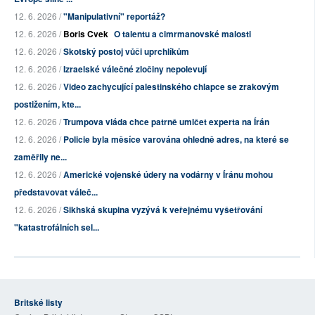
12. 6. 2026 /
"Manipulativní" reportáž?
12. 6. 2026 /
Boris Cvek
O talentu a cimrmanovské malosti
12. 6. 2026 /
Skotský postoj vůči uprchlíkům
12. 6. 2026 /
Izraelské válečné zločiny nepolevují
12. 6. 2026 /
Video zachycující palestinského chlapce se zrakovým
postižením, kte...
12. 6. 2026 /
Trumpova vláda chce patrně umlčet experta na Írán
12. 6. 2026 /
Policie byla měsíce varována ohledně adres, na které se
zaměřily ne...
12. 6. 2026 /
Americké vojenské údery na vodárny v Íránu mohou
představovat váleč...
12. 6. 2026 /
Sikhská skupina vyzývá k veřejnému vyšetřování
"katastrofálních sel...
Britské listy