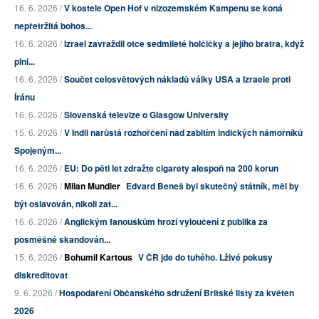
16. 6. 2026 /
V kostele Open Hof v nizozemském Kampenu se koná
nepřetržitá bohos...
16. 6. 2026 /
Izrael zavraždil otce sedmileté holčičky a jejího bratra, když
plni...
16. 6. 2026 /
Součet celosvětových nákladů války USA a Izraele proti
Íránu
16. 6. 2026 /
Slovenská televize o Glasgow University
15. 6. 2026 /
V Indii narůstá rozhořčení nad zabitím indických námořníků
Spojeným...
16. 6. 2026 /
EU: Do pěti let zdražte cigarety alespoň na 200 korun
16. 6. 2026 /
Milan Mundier
Edvard Beneš byl skutečný státník, měl by
být oslavován, nikoli zat...
16. 6. 2026 /
Anglickým fanouškům hrozí vyloučení z publika za
posměšné skandován...
15. 6. 2026 /
Bohumil Kartous
V ČR jde do tuhého. Lživé pokusy
diskreditovat
9. 6. 2026 /
Hospodaření Občanského sdružení Britské listy za květen
2026