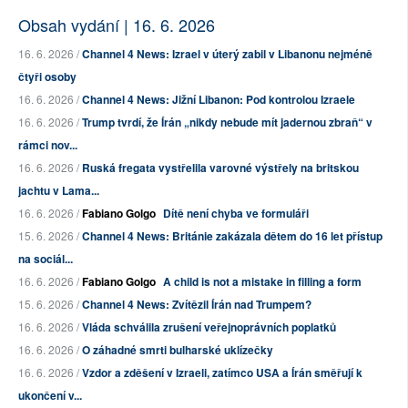
Obsah vydání | 16. 6. 2026
16. 6. 2026 /
Channel 4 News: Izrael v úterý zabil v Libanonu nejméně
čtyři osoby
16. 6. 2026 /
Channel 4 News: Jižní Libanon: Pod kontrolou Izraele
16. 6. 2026 /
Trump tvrdí, že Írán „nikdy nebude mít jadernou zbraň“ v
rámci nov...
16. 6. 2026 /
Ruská fregata vystřelila varovné výstřely na britskou
jachtu v Lama...
16. 6. 2026 /
Fabiano Golgo
Dítě není chyba ve formuláři
15. 6. 2026 /
Channel 4 News: Británie zakázala dětem do 16 let přístup
na sociál...
16. 6. 2026 /
Fabiano Golgo
A child is not a mistake in filling a form
15. 6. 2026 /
Channel 4 News: Zvítězil Írán nad Trumpem?
16. 6. 2026 /
Vláda schválila zrušení veřejnoprávních poplatků
16. 6. 2026 /
O záhadné smrti bulharské uklízečky
16. 6. 2026 /
Vzdor a zděšení v Izraeli, zatímco USA a Írán směřují k
ukončení v...