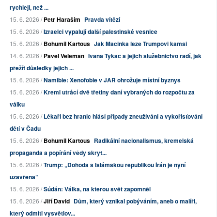
rychleji, než ...
15. 6. 2026 /
Petr Haraším
Pravda vítězí
15. 6. 2026 /
Izraelci vypalují další palestinské vesnice
15. 6. 2026 /
Bohumil Kartous
Jak Macinka leze Trumpovi kamsi
14. 6. 2026 /
Pavel Veleman
Ivana Tykač a jejich služebnictvo radí, jak
přežít důsledky jejich ...
15. 6. 2026 /
Namibie: Xenofobie v JAR ohrožuje místní byznys
15. 6. 2026 /
Kreml utrácí dvě třetiny daní vybraných do rozpočtu za
válku
15. 6. 2026 /
Lékaři bez hranic hlásí případy zneužívání a vykořisťování
dětí v Čadu
15. 6. 2026 /
Bohumil Kartous
Radikální nacionalismus, kremelská
propaganda a popírání vědy skryt...
15. 6. 2026 /
Trump: „Dohoda s Islámskou republikou Írán je nyní
uzavřena“
15. 6. 2026 /
Súdán: Válka, na kterou svět zapomněl
15. 6. 2026 /
Jiří David
Dům, který vznikal pobýváním, aneb o malíři,
který odmítl vysvětlov...