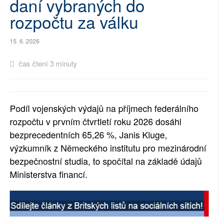
daní vybraných do
SOCIÁLNÍ SÍTĚ
rozpočtu za válku
RUBRIKY
15. 6. 2026
PLNÁ VERZE STRÁNEK
čas čtení 3 minuty
Podíl vojenských výdajů na příjmech federálního
rozpočtu v prvním čtvrtletí roku 2026 dosáhl
bezprecedentních 65,26 %, Janis Kluge,
výzkumník z Německého institutu pro mezinárodní
bezpečnostní studia, to spočítal na základě údajů
Ministerstva financí.