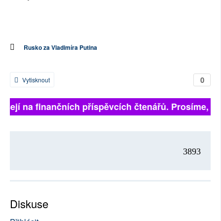
Rusko za Vladimíra Putina
0
Vytisknout
isejí na finančních příspěvcích čtenářů. Prosíme, při
3893
Diskuse