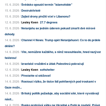
15. 6. 2026 /
Švédsko opouští termín "islamofobie"
15. 6. 2026 /
Destruktivisté
15. 6. 2026 /
Zajistí drony přežití včel v Libanonu?
12. 6. 2026 /
Lesley Keen
27.7 degrees
15. 6. 2026 /
Netanjahu se jedním úderem pokusil zmařit dvě mírové
dohody
14. 6. 2026 /
Channel 4 News: Trump opět Netanjahuovi: Co to do prdele
děláte?
14. 6. 2026 /
Víte, nemůžete každého, s nímž nesouhlasíte, hned nazývat
fašistou!
14. 6. 2026 /
Izraelské vraždění a útlak Palestinců pokračují
12. 6. 2026 /
Lesley Keen
softshelter
14. 6. 2026 /
Přestaňte si stěžovat!
14. 6. 2026 /
Rostoucí riziko, že tisíce lidí pohřbených pod troskami v
Gaze možn...
14. 6. 2026 /
Britský politik požaduje, aby sociální sítě, které vyvolávají
násil...
14. 6. 2026 /
Rusko prohrává válku na Ukrajině a Putin je zoufalý. Právě