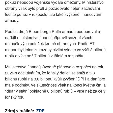
pokud nebudou vojenské výdaje omezeny. Ministerstvo
obrany však bylo proti a požadovalo nejen zachování
těchto peněz v rozpočtu, ale také zvýšené financování
armády.
Podle zdrojů Bloombergu Putin armádu podporoval a
nařídil ministerstvu financí připravit snížení všech
rozpočtových položek kromě obranných. Podle FT
mohou být letos zmrazeny civilní výdaje ve výši 3 bilionů
rublů a více než 7 bilionů v tříletém rozpočtu.
Ministerstvo financí původně plánovalo rozpočet na rok
2026 s očekáváním, že loňský deficit se sníží o 5,8
bilionu rublů na 3,8 bilionu kvůli zvýšení DPH a daní pro
malé podniky. Ve skutečnosti však na konci května činila
"díra" v státní pokladně 6 bilionů rublů – více než za celý
loňský rok.
Zdroj v ruštině:
ZDE